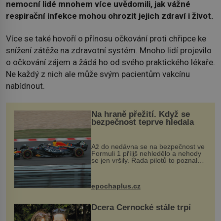
nemocní lidé mnohem více uvědomili, jak vážné
respirační infekce mohou ohrozit jejich zdraví i život.
Více se také hovoří o přínosu očkování proti chřipce ke
snížení zátěže na zdravotní systém. Mnoho lidí projevilo
o očkování zájem a žádá ho od svého praktického lékaře.
Ne každý z nich ale může svým pacientům vakcínu
nabídnout.
Na hraně přežití. Když se
bezpečnost teprve hledala
Až do nedávna se na bezpečnost ve
Formuli 1 příliš nehledělo a nehody
se jen vršily. Řada pilotů to poznala
na vlastní kůži, často s trvalými
následky nebo bohužel i ztrátou
života. Dnes nepochopiteln...
epochaplus.cz
Dcera Černocké stále trpí