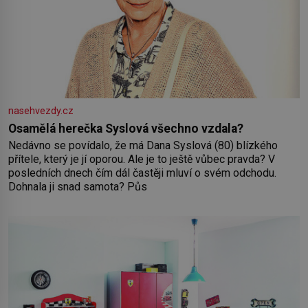
nasehvezdy.cz
Osamělá herečka Syslová všechno vzdala?
Nedávno se povídalo, že má Dana Syslová (80) blízkého
přítele, který je jí oporou. Ale je to ještě vůbec pravda? V
posledních dnech čím dál častěji mluví o svém odchodu.
Dohnala ji snad samota? Půs