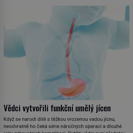
Stačí letmý dotyk a ozve se pronikavá bolest, která
přetrvává i týdny. Nenápadný tento […]
Vědci vytvořili funkční umělý jícen
Když se narodí dítě s těžkou vrozenou vadou jícnu,
neodvratně ho čeká série náročných operací a dlouhé