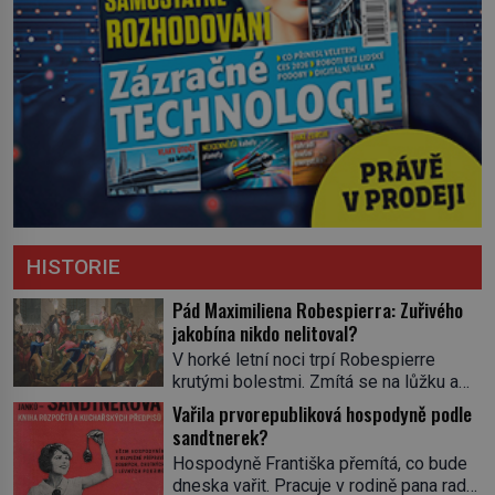
HISTORIE
Pád Maximiliena Robespierra: Zuřivého
jakobína nikdo nelitoval?
V horké letní noci trpí Robespierre
krutými bolestmi. Zmítá se na lůžku a
hlavou mu víří kolotoč myšlenek. Když
Vařila prvorepubliková hospodyně podle
se probere z mdlob, vzpomene si na
sandtnerek?
jednu z pařížských jasnovidek, kterou
Hospodyně Františka přemítá, co bude
před lety navštívil. Prorokovala mu
dneska vařit. Pracuje v rodině pana rady
tragický osud. Tehdy se jí vysmál.