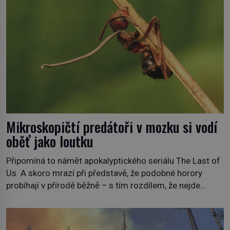
Mikroskopičtí predátoři v mozku si vodí
oběť jako loutku
Připomíná to námět apokalyptického seriálu The Last of
Us. A skoro mrazí při představě, že podobné horory
probíhají v přírodě běžně – s tím rozdílem, že nejde
pouze o infekce parazitickou houbou a že predátor
dokáže ovládat jen vývojově nesrovnatelně jednodušší
živočichy, než je člověk. Najít skutečné zombie není nic