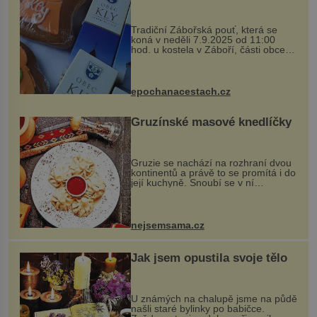
Tradiční Zábořská pouť, která se
koná v neděli 7.9.2025 od 11:00
hod. u kostela v Záboří, části obce
Kly u Mělníka. V programu naleznete
komentovanou prohlídku kostela,
dobovou hudbu, řemesla, atrakce...
epochanacestach.cz
Gruzínské masové knedlíčky
Gruzie se nachází na rozhraní dvou
kontinentů a právě to se promítá i do
její kuchyně. Snoubí se v ní
evropské a asijské chutě a díky tomu
vznikají rozmanité a chuťově bohaté
pokrmy, které rozhodně st...
nejsemsama.cz
Jak jsem opustila svoje tělo
U známých na chalupě jsme na půdě
našli staré bylinky po babičce.