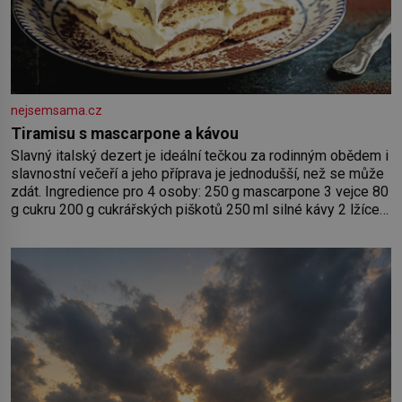
nejsemsama.cz
Tiramisu s mascarpone a kávou
Slavný italský dezert je ideální tečkou za rodinným obědem i
slavnostní večeří a jeho příprava je jednodušší, než se může
zdát. Ingredience pro 4 osoby: 250 g mascarpone 3 vejce 80
g cukru 200 g cukrářských piškotů 250 ml silné kávy 2 lžíce
amaretta kakao na posypání Postup: Oddělte žloutky od
bílků. Žloutky vyšlehejte s cukrem do světlé pěny a postupně
do nich vmíchejte mascarpone, aby vznikl hladký