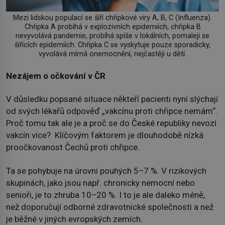
Mezi lidskou populací se šíří chřipkové viry A, B, C (Influenza).
Chřipka A probíhá v explozivních epidemiích, chřipka B
nevyvolává pandemie, probíhá spíše v lokálních, pomaleji se
šířících epidemiích. Chřipka C se vyskytuje pouze sporadicky,
vyvolává mírná onemocnění, nejčastěji u dětí.
Nezájem o očkování v ČR
V důsledku popsané situace někteří pacienti nyní slýchají
od svých lékařů odpověď „vakcínu proti chřipce nemám“.
Proč tomu tak ale je a proč se do České republiky nevozí
vakcín více? Klíčovým faktorem je dlouhodobě nízká
proočkovanost Čechů proti chřipce.
Ta se pohybuje na úrovni pouhých 5–7 %. V rizikových
skupinách, jako jsou např. chronicky nemocní nebo
senioři, je to zhruba 10–20 %. I to je ale daleko méně,
než doporučují odborné zdravotnické společnosti a než
je běžné v jiných evropských zemích.