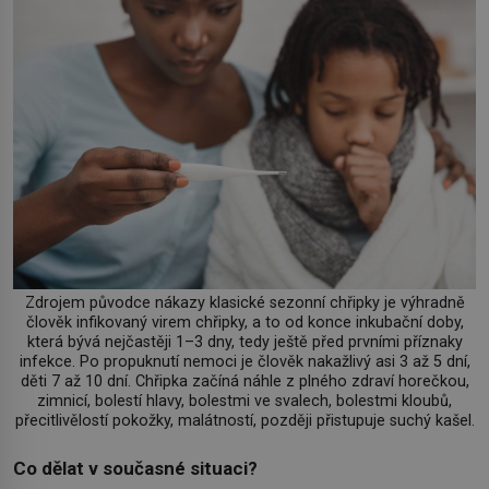
Zdrojem původce nákazy klasické sezonní chřipky je výhradně
člověk infikovaný virem chřipky, a to od konce inkubační doby,
která bývá nejčastěji 1–3 dny, tedy ještě před prvními příznaky
infekce. Po propuknutí nemoci je člověk nakažlivý asi 3 až 5 dní,
děti 7 až 10 dní. Chřipka začíná náhle z plného zdraví horečkou,
zimnicí, bolestí hlavy, bolestmi ve svalech, bolestmi kloubů,
přecitlivělostí pokožky, malátností, později přistupuje suchý kašel.
Co dělat v současné situaci?