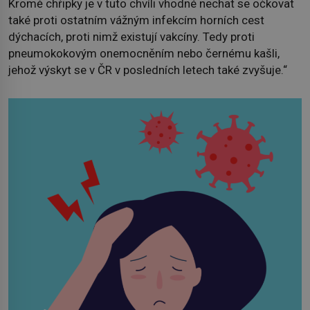
Kromě chřipky je v tuto chvíli vhodné nechat se očkovat
také proti ostatním vážným infekcím horních cest
dýchacích, proti nimž existují vakcíny. Tedy proti
pneumokokovým onemocněním nebo černému kašli,
jehož výskyt se v ČR v posledních letech také zvyšuje.“