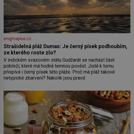
enigmaplus.cz
Strašidelná pláž Dumas: Je černý písek podhoubím,
ze kterého roste zlo?
V indickém svazovém státu Gudžarát se nachází část
pobřeží, které má hodně temnou pověst. Jistě k tomu
přispívá i černý písek této pláže. Proč má pláž takové
netypické zbarvení? Nakolik jsou pravd