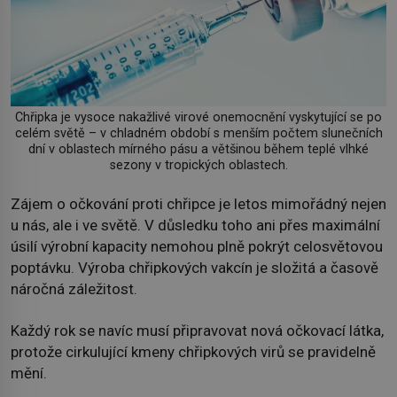
Chřipka je vysoce nakažlivé virové onemocnění vyskytující se po
celém světě – v chladném období s menším počtem slunečních
dní v oblastech mírného pásu a většinou během teplé vlhké
sezony v tropických oblastech.
Zájem o očkování proti chřipce je letos mimořádný nejen
u nás, ale i ve světě. V důsledku toho ani přes maximální
úsilí výrobní kapacity nemohou plně pokrýt celosvětovou
poptávku. Výroba chřipkových vakcín je složitá a časově
náročná záležitost.
Každý rok se navíc musí připravovat nová očkovací látka,
protože cirkulující kmeny chřipkových virů se pravidelně
mění.