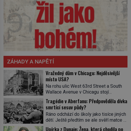
ZÁHADY A NAPĚTÍ
Vražedný dům v Chicagu: Nejděsivější
místo USA?
Na rohu ulic West 63rd Street a South
Wallace Avenue v Chicagu stojí
nenápadná pošta. Nemá žádný speciální
Tragédie v Aberfanu: Předpověděla dívka
nápis ani pamětní desku. A přesto prý
smrtící sesuv půdy?
místní zaměstnanci neradi chodí do
Ráno odchází do školy jako tisíce jiných
sklepa. Právě tady totiž sídlil sériový
dětí. Ještě předtím se ale svěří matce s
vrah H. H. Holmes a také
podivným snem. Ve škole, kterou dobře
nejpropracovanější past na lidi
Upírka z Dunaje: Žena, která chodila po