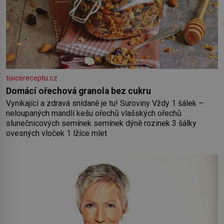
tisicereceptu.cz
Domácí ořechová granola bez cukru
Vynikající a zdravá snídaně je tu! Suroviny Vždy 1 šálek –
neloupaných mandlí kešu ořechů vlašských ořechů
slunečnicových semínek semínek dýně rozinek 3 šálky
ovesných vloček 1 lžíce mlet