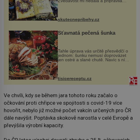
Zvědavost mi nedala a připravila
jsem si z nich lektvar… Zimní pobyt
na chalupě se pro mě vlastní vinou
změnil v děsivý zážitek, na kt...
skutecnepribehy.cz
Šťavnatá pečená šunka
Tahle úprava vás určitě přesvědčí o
jednom: šunku nemusí doprovázet
jen ostré a slané chutě. Navíc s ní
nakrmíte poměrně hodně hladových
krků. Ingredience sádlo 3 kg šunky
vcelku 3 stroužky česneku hl...
tisicereceptu.cz
Ve chvíli, kdy se během jara tohoto roku začalo o
očkování proti chřipce ve spojitosti s covid-19 více
hovořit, nebylo již možné počet vakcín určených pro ČR
dále navýšit. Poptávka skokově narostla v celé Evropě a
převýšila výrobní kapacity.
Do ČR letos výrobci dovezli zhruba o 25 % očkovacích