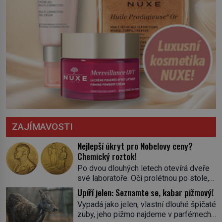
ZAJÍMAVOSTI
Nejlepší úkryt pro Nobelovy ceny?
Chemický roztok!
Po dvou dlouhých letech otevírá dveře
své laboratoře. Oči prolétnou po stole,
aby pak ulpěly na regálu, kde se nachází
Upíří jelen: Seznamte se, kabar pižmový!
všemožné látky. Hledá žluto-oranžovou
Vypadá jako jelen, vlastní dlouhé špičaté
tekutinu, jakmile ji zahlédne, nesmírně
zuby, jeho pižmo najdeme v parfémech
se mu uleví. Teď může svůj plán