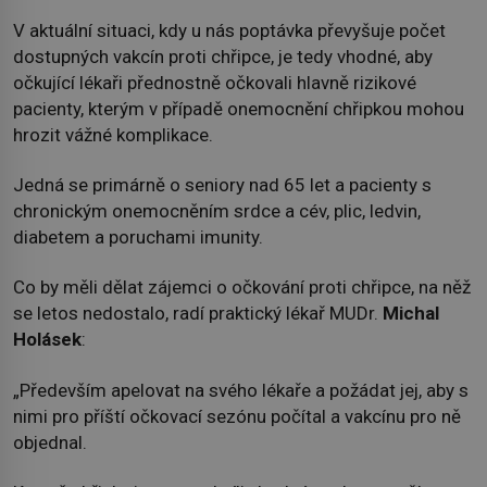
V aktuální situaci, kdy u nás poptávka převyšuje počet
dostupných vakcín proti chřipce, je tedy vhodné, aby
očkující lékaři přednostně očkovali hlavně rizikové
pacienty, kterým v případě onemocnění chřipkou mohou
hrozit vážné komplikace.
Jedná se primárně o seniory nad 65 let a pacienty s
chronickým onemocněním srdce a cév, plic, ledvin,
diabetem a poruchami imunity.
Co by měli dělat zájemci o očkování proti chřipce, na něž
se letos nedostalo, radí praktický lékař MUDr.
Michal
Holásek
:
„Především apelovat na svého lékaře a požádat jej, aby s
nimi pro příští očkovací sezónu počítal a vakcínu pro ně
objednal.