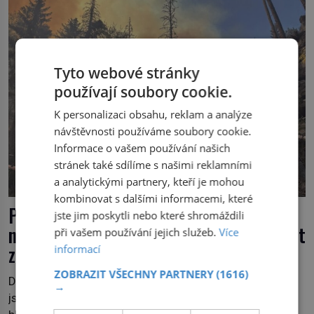
nemožného ani v naší přírodě. […]
Tyto webové stránky
používají soubory cookie.
K personalizaci obsahu, reklam a analýze
návštěvnosti používáme soubory cookie.
Informace o vašem používání našich
stránek také sdílíme s našimi reklamními
a analytickými partnery, kteří je mohou
kombinovat s dalšími informacemi, které
Požárů v Evropě přibývá, Česko
jste jim poskytli nebo které shromáždili
nevyjímaje. Do roku 2100 se jejich počet
při vašem používání jejich služeb.
Více
zdvojnásobí
informací
ZOBRAZIT VŠECHNY PARTNERY
(1616)
Do Českého Švýcarska se vrátil oheň. Plameny z jara
→
jsou sice bezpečně uhašeny, znovu ale vzplály varovné