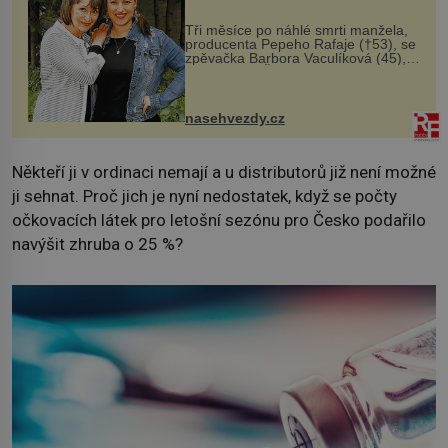
Tři měsíce po náhlé smrti manžela,
producenta Pepeho Rafaje (†53), se
zpěvačka Barbora Vaculíková (45),
dcera Petry Černocké (75), poprvé
ozvala veřejnosti. Na sociální síti
sdílela, že se snaží fung...
nasehvezdy.cz
Někteří ji v ordinaci nemají a u distributorů již není možné
ji sehnat. Proč jich je nyní nedostatek, když se počty
očkovacích látek pro letošní sezónu pro Česko podařilo
navýšit zhruba o 25 %?