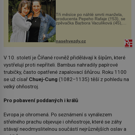
Tři měsíce po náhlé smrti manžela,
producenta Pepeho Rafaje (†53), se
zpěvačka Barbora Vaculíková (45),
dcera Petry Černocké (75), poprvé
ozvala veřejnosti. Na sociální síti
sdílela, že se snaží fung...
nasehvezdy.cz
V 10. století je Číňané rovněž přidělávají k šípům, které
vystřelují proti nepříteli. Bambus nahradily papírové
trubičky, často opatřené zapalovací šňůrou. Roku 1100
se už císař
Chuej-Cung
(1082–1135) těší z pohledu na
velký ohňostroj.
Pro pobavení poddaných i králů
Evropa je ohromená. Po seznámení s vynálezem
střelného prachu objevuje i ohňostroje, které se záhy
stávají neodmyslitelnou součástí nejrůznějších oslav a