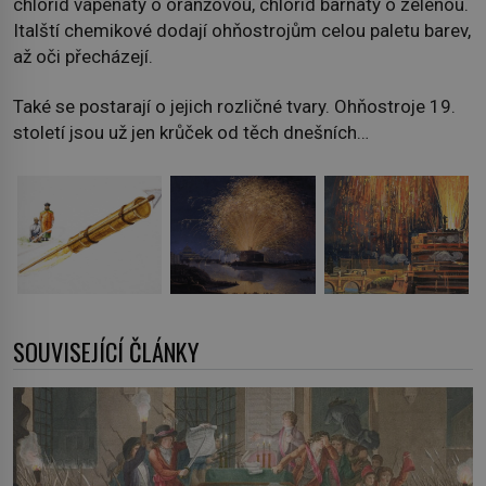
chlorid vápenatý o oranžovou, chlorid barnatý o zelenou.
Italští chemikové dodají ohňostrojům celou paletu barev,
až oči přecházejí.
Také se postarají o jejich rozličné tvary. Ohňostroje 19.
století jsou už jen krůček od těch dnešních…
SOUVISEJÍCÍ ČLÁNKY