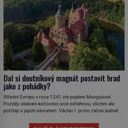
Dal si doutníkový magnát postavit hrad
jako z pohádky?
Střední Evropu v roce 1241 zle poplení Mongolové.
Později obávaní kočovníci sice odtáhnou, všichni ale
počítají s jejich návratem. Václav I. proto začne jednat.
Na další případné řádění barbarů z východu se chce
pečlivě připravit! Český král Václav I. (1205–1253)