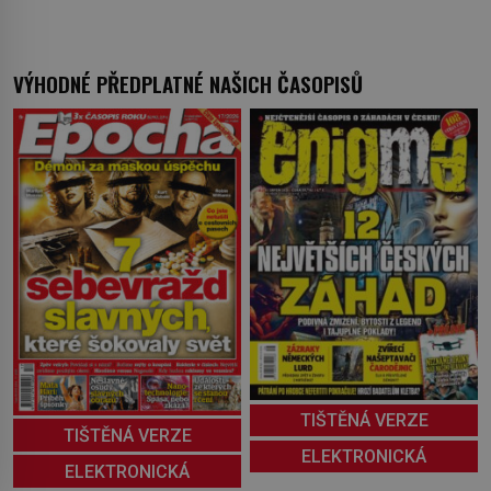
VÝHODNÉ PŘEDPLATNÉ NAŠICH ČASOPISŮ
TIŠTĚNÁ VERZE
TIŠTĚNÁ VERZE
ELEKTRONICKÁ
ELEKTRONICKÁ