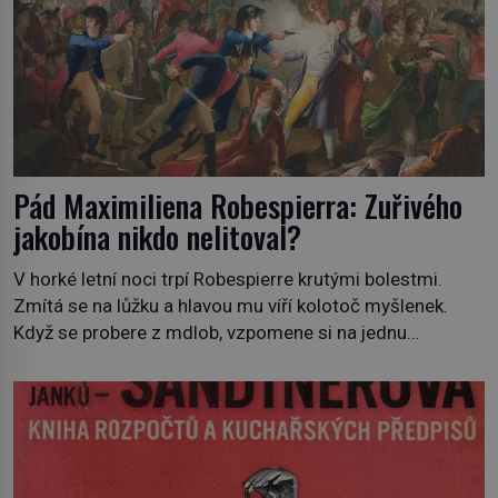
Pád Maximiliena Robespierra: Zuřivého
jakobína nikdo nelitoval?
V horké letní noci trpí Robespierre krutými bolestmi.
Zmítá se na lůžku a hlavou mu víří kolotoč myšlenek.
Když se probere z mdlob, vzpomene si na jednu
z pařížských jasnovidek, kterou před lety navštívil.
Prorokovala mu tragický osud. Tehdy se jí vysmál.
„Robespierre to dotáhne hodně daleko,“ prohlásil o něm
jiný významný francouzský revolucionář, Honoré de
Mirabeau […]