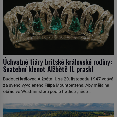
nedostatku zboží přídělový systém. […]
Úchvatné tiáry britské královské rodiny:
Svatební klenot Alžbětě II. praskl
Budoucí královna Alžběta II. se 20. listopadu 1947 vdává
za svého vyvoleného Filipa Mountbattena. Aby měla na
obřad ve Westminsteru podle tradice „něco
vypůjčeného“, její matka jí věnuje jedinečný šperk ze své
soukromé kolekce – diamantovou tiáru královny Marie.
„Je to ošklivá špičatá tiára,“ zhodnotil klenot britský
politik Sir Henry Channon (1897–1958), když si […]