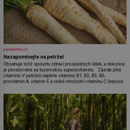
panidomu.cz
Nezapomínejte na petržel
Obsahuje totiž spoustu zdraví prospěšných látek, a dokonce
je považována za tuzemskou superpotravinu. Zázrak plný
vitaminů V petrželi najdete vitaminy B1, B2, B3, B6,
provitamin A, vitamin E a velké množství vitamínu C (nejvíce
ho má nať, dokonce třikrát více než pomeranč, v kořeni je
také, ale je ho desetkrát méně), a kyselinu listovou. Ale