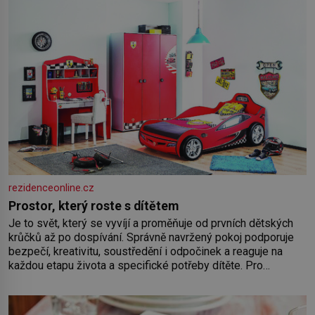
rezidenceonline.cz
Prostor, který roste s dítětem
Je to svět, který se vyvíjí a proměňuje od prvních dětských
krůčků až po dospívání. Správně navržený pokoj podporuje
bezpečí, kreativitu, soustředění i odpočinek a reaguje na
každou etapu života a specifické potřeby dítěte. Pro
nejmenší je klíčová jednoduchost, měkkost a bezpečí, proto
by pokoj miminka měl působit především klidně a útulně.
Předškolní věk je