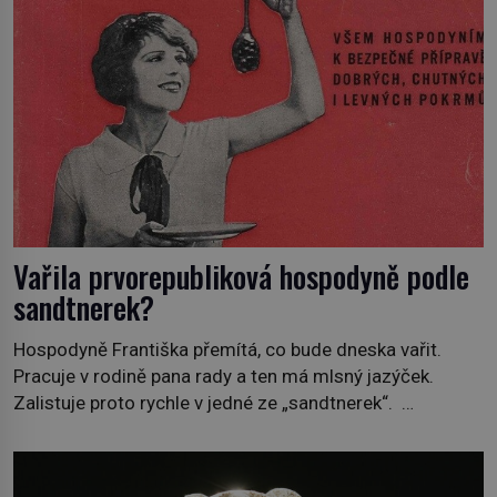
Vařila prvorepubliková hospodyně podle
sandtnerek?
Hospodyně Františka přemítá, co bude dneska vařit.
Pracuje v rodině pana rady a ten má mlsný jazýček.
Zalistuje proto rychle v jedné ze „sandtnerek“.
„Zaplaťpánbůh, že už nemusíme chodit s lístky,“
povzdechne si směrem ke služce, kterou má v kuchyni k
ruce. Ještě v prvních letech nové republiky fungoval kvůli