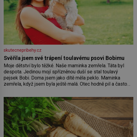
skutecnepribehy.cz
Svěřila jsem své trápení toulavému psovi Bobimu
Moje dětství bylo těžké. Naše maminka zemřela. Táta byl
despota. Jedinou mojí spřízněnou duší se stal toulavý
pejsek Bobi. Doma jsem jako dítě měla peklo. Maminka
zemřela, když jsem byla ještě malá. Otec hodně pil a často
dokázal propít skoro celou výplatu. Čtyři roky jsem chodila
do školy u nás na vesnici. Měli mě tam rádi, protože