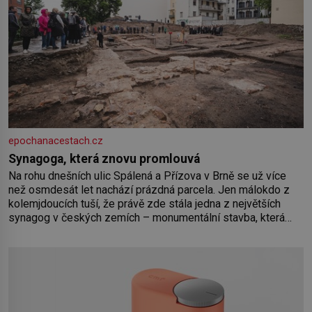
epochanacestach.cz
Synagoga, která znovu promlouvá
Na rohu dnešních ulic Spálená a Přízova v Brně se už více
než osmdesát let nachází prázdná parcela. Jen málokdo z
kolemjdoucích tuší, že právě zde stála jedna z největších
synagog v českých zemích – monumentální stavba, která
byla po desetiletí symbolem sebevědomé a prosperující
židovské komunity. Brněnská Velká synagoga byla
slavnostně otevřena v roce