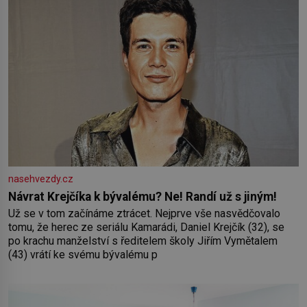
nasehvezdy.cz
Návrat Krejčíka k bývalému? Ne! Randí už s jiným!
Už se v tom začínáme ztrácet. Nejprve vše nasvědčovalo
tomu, že herec ze seriálu Kamarádi, Daniel Krejčík (32), se
po krachu manželství s ředitelem školy Jiřím Vymětalem
(43) vrátí ke svému bývalému p