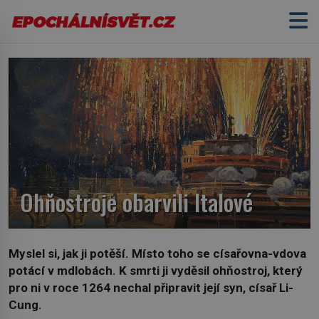
Ohňostroje obarvili Italové
Myslel si, jak ji potěší. Místo toho se císařovna-vdova
potácí v mdlobách. K smrti ji vyděsil ohňostroj, který
pro ni v roce 1264 nechal připravit její syn, císař Li-
Cung.