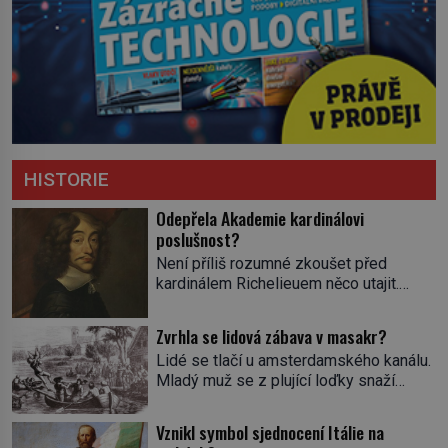
HISTORIE
Odepřela Akademie kardinálovi
poslušnost?
Není příliš rozumné zkoušet před
kardinálem Richelieuem něco utajit.
První ministr se dříve či později dozví o
všem a s potenciálními spiklenci umí
Zvrhla se lidová zábava v masakr?
rázně zatočit. Od roku 1629 se
Lidé se tlačí u amsterdamského kanálu.
setkávají v pařížském domě
Mladý muž se z plující loďky snaží
spisovatele Valentina Conrarta (1603–
sundat živého úhoře zavěšeného nad
1675). Diskutují o literárních dílech.
hladinou na laně. Zavrávorá a padá do
Nikomu se tím ale příliš nechlubí. Někdo
Vznikl symbol sjednocení Itálie na
vody. Diváci křičí a smějí se. Nevinná
by jejich spolek klidně mohl považovat