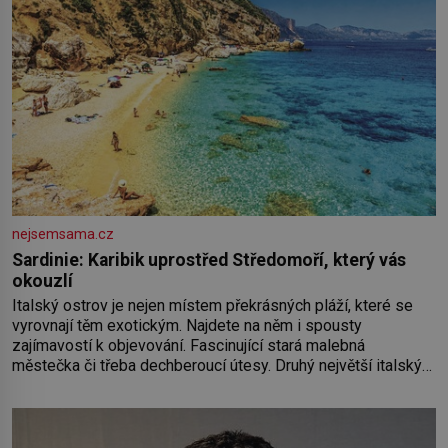
nejsemsama.cz
Sardinie: Karibik uprostřed Středomoří, který vás
okouzlí
Italský ostrov je nejen místem překrásných pláží, které se
vyrovnají těm exotickým. Najdete na něm i spousty
zajímavostí k objevování. Fascinující stará malebná
městečka či třeba dechberoucí útesy. Druhý největší italský
ostrov o velikosti přibližně jedné třetiny České republiky vás
ohromí nejen svými plážemi s bílým pískem jako v Karibiku,
ale i divokou krajinou, také bohatou historií i luxusem.Zjistěte,