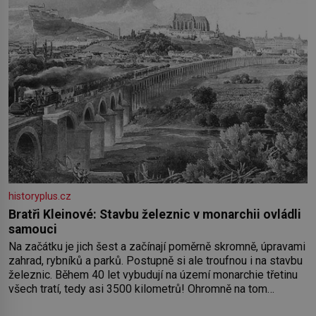
historyplus.cz
Bratři Kleinové: Stavbu železnic v monarchii ovládli
samouci
Na začátku je jich šest a začínají poměrně skromně, úpravami
zahrad, rybníků a parků. Postupně si ale troufnou i na stavbu
železnic. Během 40 let vybudují na území monarchie třetinu
všech tratí, tedy asi 3500 kilometrů! Ohromně na tom
zbohatnou… Podnikavého ducha zdědí bratři Kleinové po otci