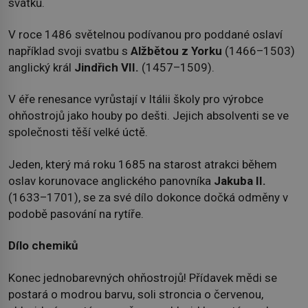
svátků.
V roce 1486 světelnou podívanou pro poddané oslaví
například svoji svatbu s
Alžbětou z Yorku
(1466–1503)
anglický král
Jindřich VII.
(1457–1509).
V éře renesance vyrůstají v Itálii školy pro výrobce
ohňostrojů jako houby po dešti. Jejich absolventi se ve
společnosti těší velké úctě.
Jeden, který má roku 1685 na starost atrakci během
oslav korunovace anglického panovníka
Jakuba II.
(1633–1701), se za své dílo dokonce dočká odměny v
podobě pasování na rytíře.
Dílo chemiků
Konec jednobarevných ohňostrojů! Přídavek mědi se
postará o modrou barvu, soli stroncia o červenou,