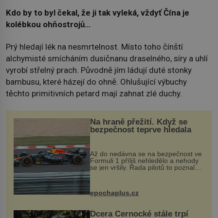
Kdo by to byl čekal, že ji tak vyleká, vždyť Čína je
kolébkou ohňostrojů…
Prý hledají lék na nesmrtelnost. Místo toho čínští
alchymisté smícháním dusičnanu draselného, síry a uhlí
vyrobí střelný prach. Původně jím ládují duté stonky
bambusu, které házejí do ohně. Ohlušující výbuchy
těchto primitivních petard mají zahnat zlé duchy.
Na hraně přežití. Když se
bezpečnost teprve hledala
Až do nedávna se na bezpečnost ve
Formuli 1 příliš nehledělo a nehody
se jen vršily. Řada pilotů to poznala
na vlastní kůži, často s trvalými
následky nebo bohužel i ztrátou
života. Dnes nepochopiteln...
epochaplus.cz
Dcera Černocké stále trpí