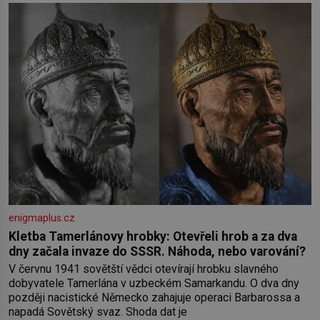
Johannovi (1756–1835), který má malý statek na Jesenicku
enigmaplus.cz
Kletba Tamerlánovy hrobky: Otevřeli hrob a za dva
dny začala invaze do SSSR. Náhoda, nebo varování?
V červnu 1941 sovětští vědci otevírají hrobku slavného
dobyvatele Tamerlána v uzbeckém Samarkandu. O dva dny
později nacistické Německo zahajuje operaci Barbarossa a
napadá Sovětský svaz. Shoda dat je