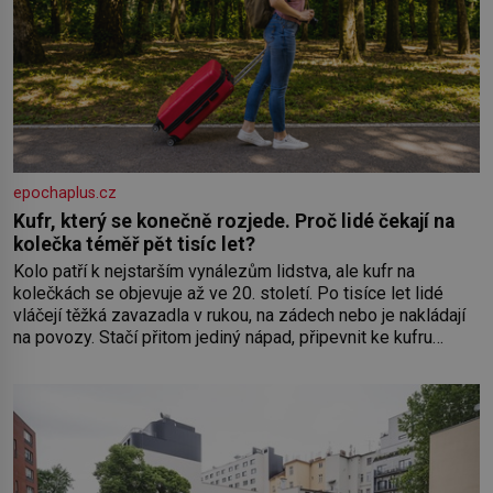
epochaplus.cz
Kufr, který se konečně rozjede. Proč lidé čekají na
kolečka téměř pět tisíc let?
Kolo patří k nejstarším vynálezům lidstva, ale kufr na
kolečkách se objevuje až ve 20. století. Po tisíce let lidé
vláčejí těžká zavazadla v rukou, na zádech nebo je nakládají
na povozy. Stačí přitom jediný nápad, připevnit ke kufru
kolečka. Jenže právě ten nikdo dlouho nedostane. Až jednou
se na letišti ozve věta, která změní