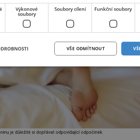
é
Výkonové
Soubory cílení
Funkční soubory
soubory
ODROBNOSTI
VŠE ODMÍTNOUT
VŠ
inu je důležité si dopřávat odpovídající odpočinek.