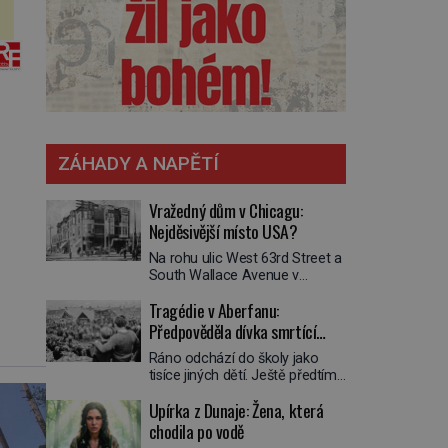
ZÁHADY A NAPĚTÍ
.
Vražedný dům v Chicagu:
Nejděsivější místo USA?
Na rohu ulic West 63rd Street a
South Wallace Avenue v
Chicagu stojí nenápadná pošta.
Tragédie v Aberfanu:
Nemá žádný speciální nápis ani
pamětní desku. A přesto prý
Předpověděla dívka smrtící
místní zaměstnanci neradi
sesuv půdy?
Ráno odchází do školy jako
chodí do sklepa. Právě tady
tisíce jiných dětí. Ještě předtím
totiž sídlil sériový vrah H. H.
se ale svěří matce s podivným
Holmes a také
Upírka z Dunaje: Žena, která
snem. Ve škole, kterou dobře
nejpropracovanější past na lidi
zná, tentokrát nevidí budovu ani
chodila po vodě
v dějinách americké
spolužáky. Místo nich se před ní
kriminalistiky. Herman Webster