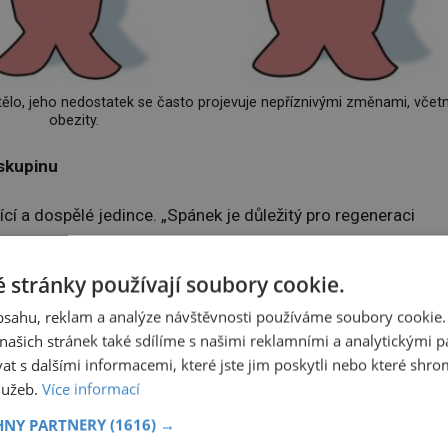
 tělo, jeho nedostatek se často projevuje nepříznivými změnami, včet
obezity.
 skupinu
í a dospělé jedince. „Spánek je důležitý pro regeneraci
sy, imunitní reakce a hormonální a metabolické pochody
osti.
 stránky používají soubory cookie.
obsahu, reklam a analýze návštěvnosti používáme soubory cookie.
 ve spánku brání vzniku obezity, je prevencí zvýšeného
ašich stránek také sdílíme s našimi reklamními a analytickými par
 příhod, cukrovky a chrání i proti růstu některých nádorů,“
 s dalšími informacemi, které jste jim poskytli nebo které shro
služeb.
Více informací
HNY PARTNERY
(1616) →