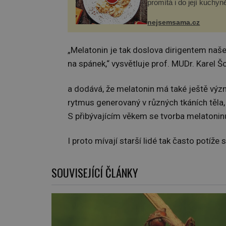
promítá i do její kuchyn
se v ní evropské a asij
a díky tomu vznikají ro
nejsemsama.cz
chuťově bohaté pokrmy,
rozhodně st...
„Melatonin je tak doslova dirigentem naše
na spánek,“ vysvětluje prof. MUDr. Karel Š
a dodává, že melatonin má také ještě výz
rytmus generovaný v různých tkáních těla,
S přibývajícím věkem se tvorba melatonin
I proto mívají starší lidé tak často potí
SOUVISEJÍCÍ ČLÁNKY