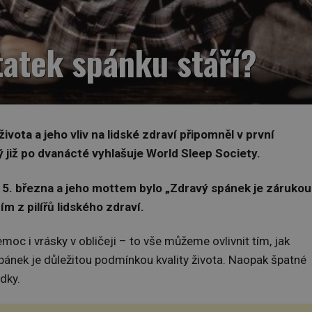
atek spánku stáří?
vota a jeho vliv na lidské zdraví připomněl v první
 již po dvanácté vyhlašuje World Sleep Society.
a 15. března a jeho mottem bylo „Zdravý spánek je zárukou
ím z pilířů lidského zdraví.
oc i vrásky v obličeji – to vše můžeme ovlivnit tím, jak
spánek je důležitou podmínkou kvality života. Naopak špatné
dky.