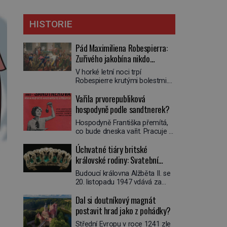
HISTORIE
Pád Maximiliena Robespierra:
Zuřivého jakobína nikdo
nelitoval?
V horké letní noci trpí
Robespierre krutými bolestmi.
Zmítá se na lůžku a hlavou mu
Vařila prvorepubliková
víří kolotoč myšlenek. Když se
probere z mdlob, vzpomene si
hospodyně podle sandtnerek?
na jednu z pařížských
Hospodyně Františka přemítá,
jasnovidek, kterou před lety
co bude dneska vařit. Pracuje v
navštívil. Prorokovala mu
rodině pana rady a ten má
tragický osud. Tehdy se jí
Úchvatné tiáry britské
mlsný jazýček. Zalistuje proto
vysmál. „Robespierre to
rychle v jedné ze „sandtnerek“.
královské rodiny: Svatební
dotáhne hodně daleko,“
„Zaplaťpánbůh, že už
prohlásil o něm jiný významný
klenot Alžbětě II. praskl
Budoucí královna Alžběta II. se
nemusíme chodit s lístky,“
francouzský revolucionář,
20. listopadu 1947 vdává za
povzdechne si směrem ke
Honoré de Mirabeau […]
svého vyvoleného Filipa
služce, kterou má v kuchyni k
Dal si doutníkový magnát
Mountbattena. Aby měla na
ruce. Ještě v prvních letech
obřad ve Westminsteru podle
postavit hrad jako z pohádky?
nové republiky fungoval kvůli
tradice „něco vypůjčeného“, její
nedostatku zboží přídělový
Střední Evropu v roce 1241 zle
matka jí věnuje jedinečný šperk
systém. […]