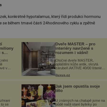
s
ek, konkrétně hypotalamus, který řídí produkci hormonu
uje se během tmavé části 24hodinového cyklu a zpětně
tí
Dveře MASTER – pro
 miliony
interiéry navržené s
i s
rozumem i vášní!
lů“
cnění
Otočné dveře MASTER,
li
opláštění kůže antik, skrytá
ové v
zárubeň AKTIVE 40/00 Interiéry
stalků
navrhované na zakázku často
iluxus.cz
ů,
vyžadují atypické rozměry nejen
uje palce
nábytku, ale i otvorových prvků.
ole...
Technické zázemí dnes umož...
Jak jsem opustila svoje
tělo
ozhraní
U známých na chalupě jsme na
 to se
půdě našli staré bylinky po