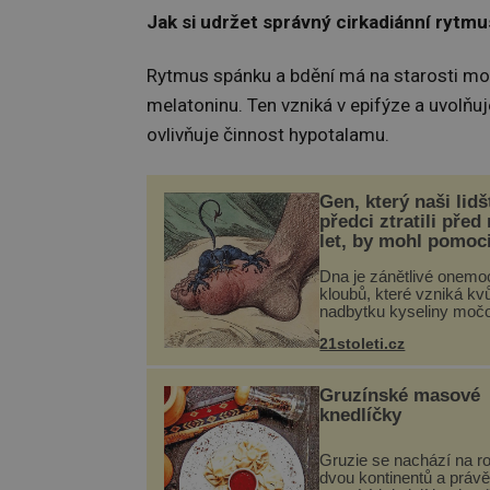
Jak si udržet správný cirkadiánní rytmu
Rytmus spánku a bdění má na starosti moz
melatoninu. Ten vzniká v epifýze a uvolň
ovlivňuje činnost hypotalamu.
Gen, který naši lidš
předci ztratili před
let, by mohl pomoc
léčbou „nemoci krá
Dna je zánětlivé onemo
kloubů, které vzniká kvů
nadbytku kyseliny moč
těle. Ta se ve formě kry
21stoleti.cz
ukládá v blízkosti kloub
nejčastěji přitom postih
na nohou, a způsobuje b
Gruzínské masové
knedlíčky
Gruzie se nachází na r
dvou kontinentů a právě