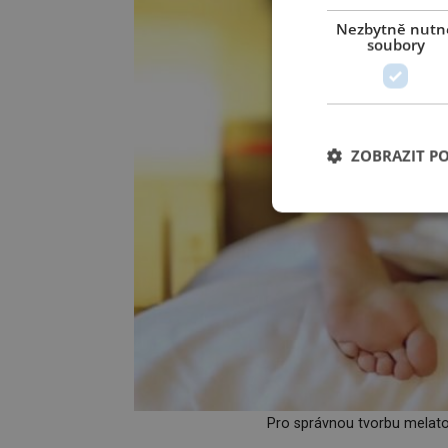
Nezbytně nutn
soubory
ZOBRAZIT P
Pro správnou tvorbu melaton