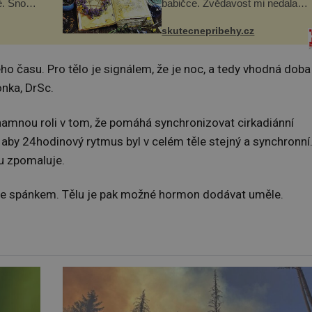
ě. Snoubí
babičce. Zvědavost mi nedala a
ské chutě
připravila jsem si z nich
zmanité a
lektvar… Zimní pobyt na
skutecnepribehy.cz
 které
chalupě se pro mě vlastní vinou
změnil v děsivý zážitek, na kt...
ho času. Pro tělo je signálem, že je noc, a tedy vhodná doba
onka, DrSc.
namnou roli v tom, že pomáhá synchronizovat cirkadiánní
 aby 24hodinový rytmus byl v celém těle stejný a synchronní
u zpomaluje.
že se spánkem. Tělu je pak možné hormon dodávat uměle.