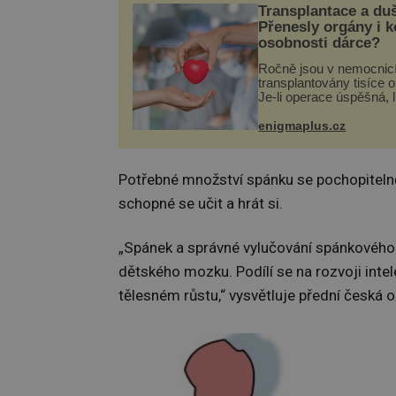
Transplantace a du
Přenesly orgány i 
osobnosti dárce?
Ročně jsou v nemocnic
transplantovány tisíce 
Je-li operace úspěšná, 
tělo přijme darovaný or
své a pacient může vés
enigmaplus.cz
plnohodnotný život. Ale
při transplantaci nepřijí
Potřebné množství spánku se pochopitelně l
schopné se učit a hrát si.
„Spánek a správné vylučování spánkovéh
dětského mozku. Podílí se na rozvoji intel
tělesném růstu,“ vysvětluje přední česká