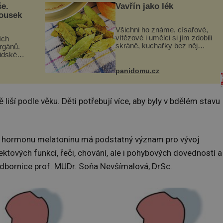
še.
Vavřín jako lék
kousek
Všichni ho známe, císařové,
vítězové i umělci si jím zdobili
ích
skráně, kuchařky bez něj
orgánů.
neuvaří, a to ještě nevíte, že
lidské
bobkový list může výrazně
gán za
zmírnit některé naše neduhy.
t
panidomu.cz
Obsahuje v malém množství
 co když
ně...
mám...
iší podle věku. Děti potřebují více, aby byly v bdělém stavu
o hormonu melatoninu má podstatný význam pro vývoj
ektových funkcí, řeči, chování, ale i pohybových dovedností a
 odbornice prof. MUDr. Soňa Nevšímalová, DrSc.