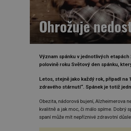
Ohrožuje nedost
Význam spánku v jednotlivých etapách ži
polovině roku Světový den spánku, který
Letos, stejně jako každý rok, připadl n
zdravého stárnutí“. Spánek je totiž jedn
Obezita, nádorová bujení, Alzheimerova nem
kvalitně a jak moc, či málo spíme. Dobrý 
spaní může mít nepříznivé zdravotní důsle