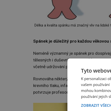
Délka a kvalita spánku má značný vliv na lidské
Spánek je důležitý pro každou věkovou
Neméně významný je spánek pro dospívajíc
tělesných i duševních sil, paměťové proce
včetně udržování přiměřené tělesné hmotn
Tyto webové
K personalizaci 
Rovnováha některých hormonů vylučovaných
vašem používání n
krevního tlaku, infarktů, cévních mozkových
mohou kombinovat
potvrzuje profesorka Nevšímalová.
používání jejich 
ZOBRAZIT VŠEC