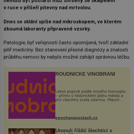
nemusí být postarší muž shrbený se skalpelem
v ruce v příšeří pitevny nad mrtvolou.
Dnes se sklání spíše nad mikroskopem, ve kterém
zkoumá laboranty připravené vzorky.
Patologie, byť veřejností často opomíjená, tvoří základní
pilíř medicíny. Bez stanovení přesné diagnózy a znalosti
průběhu nemoci by nebylo možné zahájit správnou léčbu.
ROUDNICKÉ VINOBRANÍ
Letos poprvé podle nového konceptu
– přímo v historickém jádru města a
pro všechny zcela zdarma. Hlavní
program se odehraje na Karlově a
Husově náměstí. Návštěvníci se
mohou těšit na víno, burčák, pes...
epochanacestach.cz
Utonuli říšští šlechtici v