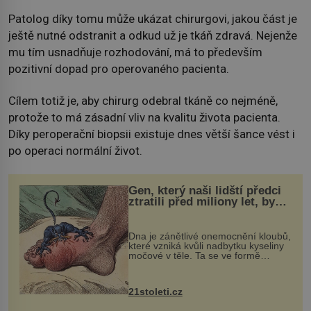
Patolog díky tomu může ukázat chirurgovi, jakou část je
ještě nutné odstranit a odkud už je tkáň zdravá. Nejenže
mu tím usnadňuje rozhodování, má to především
pozitivní dopad pro operovaného pacienta.
Cílem totiž je, aby chirurg odebral tkáně co nejméně,
protože to má zásadní vliv na kvalitu života pacienta.
Díky peroperační biopsii existuje dnes větší šance vést i
po operaci normální život.
Gen, který naši lidští předci
ztratili před miliony let, by
mohl pomoci s léčbou
„nemoci králů“
Dna je zánětlivé onemocnění kloubů,
které vzniká kvůli nadbytku kyseliny
močové v těle. Ta se ve formě
krystalků ukládá v blízkosti kloubů,
nejčastěji přitom postihuje palce na
nohou, a způsobuje bole...
21stoleti.cz