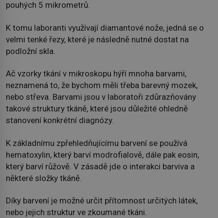
pouhých 5 mikrometrů.
K tomu laboranti využívají diamantové nože, jedná se o
velmi tenké řezy, které je následně nutné dostat na
podložní skla.
Ač vzorky tkání v mikroskopu hýří mnoha barvami,
neznamená to, že bychom měli třeba barevný mozek,
nebo střeva. Barvami jsou v laboratoři zdůrazňovány
takové struktury tkáně, které jsou důležité ohledně
stanovení konkrétní diagnózy.
K základnímu zpřehledňujícímu barvení se používá
hematoxylin, který barví modrofialově, dále pak eosin,
který barví růžově. V zásadě jde o interakci barviva a
některé složky tkáně.
Díky barvení je možné určit přítomnost určitých látek,
nebo jejich struktur ve zkoumané tkáni.