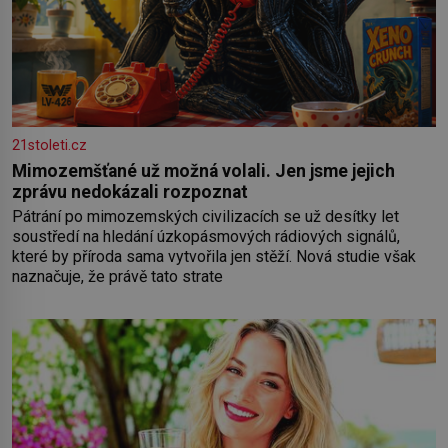
21stoleti.cz
Mimozemšťané už možná volali. Jen jsme jejich
zprávu nedokázali rozpoznat
Pátrání po mimozemských civilizacích se už desítky let
soustředí na hledání úzkopásmových rádiových signálů,
které by příroda sama vytvořila jen stěží. Nová studie však
naznačuje, že právě tato strate