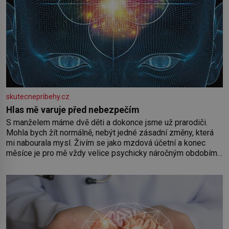
skutecnepribehy.cz
Hlas mě varuje před nebezpečím
S manželem máme dvě děti a dokonce jsme už prarodiči.
Mohla bych žít normálně, nebýt jedné zásadní změny, která
mi nabourala mysl. Živím se jako mzdová účetní a konec
měsíce je pro mě vždy velice psychicky náročným obdobím.
Od té chvíle, co máme vnoučata, mi dcera čím dál častěji volá
o pomoc, co se hlídání týče. Dalo by se