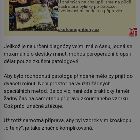
U známých na chalupě jsme na půdě
našli staré bylinky po babičce.
Zvědavost mi nedala a připravila
jsem si z nich lektvar… Zimní pobyt
na chalupě se pro mě vlastní vinou
změnil v děsivý zážitek, na kt...
skutecnepribehy.cz
Jelikož je na určení diagnózy velmi málo času, jedná se
maximálně o desítky minut, mohou peroperační biopsii
dělat pouze zkušení patologové.
Aby bylo rozhodnutí patologa přínosné mělo by přijít do
dvaceti minut. Není prostor na využití žádných
speciálních metod. Ba co víc, není zde prakticky téměř
žádný čas na samotnou přípravu zkoumaného vzorku.
Což práci značně ztěžuje.
Už totiž samotná příprava, aby byl vzorek v mikroskopu
„čitelný“, je také značně komplikovaná.