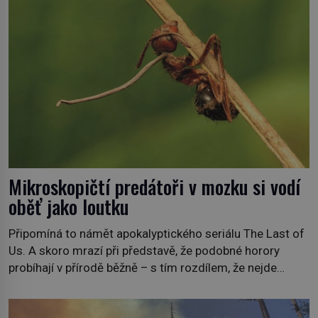
bezvýznamná. Teprve když se spojí s dalšími desítkami
tisíc příslušnic svého včelstva, vznikne jeden z
nejdokonalejších organismů […]
Mikroskopičtí predátoři v mozku si vodí
oběť jako loutku
Připomíná to námět apokalyptického seriálu The Last of
Us. A skoro mrazí při představě, že podobné horory
probíhají v přírodě běžně – s tím rozdílem, že nejde
pouze o infekce parazitickou houbou a že predátor
dokáže ovládat jen vývojově nesrovnatelně jednodušší