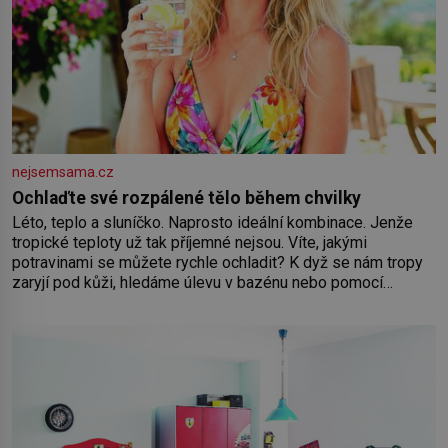
nejsemsama.cz
Ochlaďte své rozpálené tělo během chvilky
Léto, teplo a sluníčko. Naprosto ideální kombinace. Jenže
tropické teploty už tak příjemné nejsou. Víte, jakými
potravinami se můžete rychle ochladit? K dyž se nám tropy
zaryjí pod kůži, hledáme úlevu v bazénu nebo pomocí
klimatizace. Jenže ne vždycky můžeme být v jejich blízkosti.
Nemusíte však zoufat. Pokud budete mít promyšlený
jídelníček, žadné pařáky si na vás