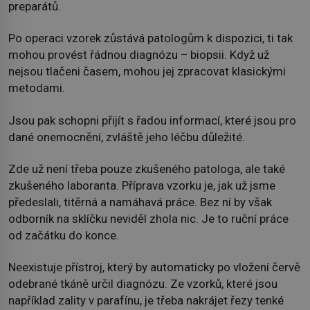
preparátů.
Po operaci vzorek zůstává patologům k dispozici, ti tak
mohou provést řádnou diagnózu – biopsii. Když už
nejsou tlačeni časem, mohou jej zpracovat klasickými
metodami.
Jsou pak schopni přijít s řadou informací, které jsou pro
dané onemocnění, zvláště jeho léčbu důležité.
Zde už není třeba pouze zkušeného patologa, ale také
zkušeného laboranta. Příprava vzorku je, jak už jsme
předeslali, titěrná a namáhavá práce. Bez ní by však
odborník na sklíčku neviděl zhola nic. Je to ruční práce
od začátku do konce.
Neexistuje přístroj, který by automaticky po vložení červě
odebrané tkáně určil diagnózu. Ze vzorků, které jsou
například zality v parafínu, je třeba nakrájet řezy tenké