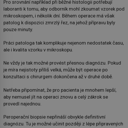
Pro srovnání například při běžné histologii potřebují
laboranti k tomu, aby odborník mohl zkoumat vzorek pod
mikroskopem, i několik dní. Během operace má však
patolog k dispozici zmrzlý řez, na jehož přípravu byly
pouze minuty.
Práci patologa tak komplikuje nejenom nedostatek času,
ale i kvalita vzorku v mikroskopu.
Ne vždy je tak možné provést přesnou diagnózu. Pokud
je míra nejistoty příliš velká, může být operace po
konzultaci s chirurgem dokončena až v druhé době.
Netřeba připomínat, že pro pacienta je mnohem lepší,
aby nemusel jít na operaci znovu a celý zákrok se
provedl najednou.
Peroperační biopsie nepřináší obvykle definitivní
diagnózu. Tu je možné učinit později z lépe připravených