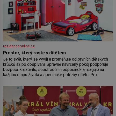
rezidenceonline.cz
Prostor, který roste s dítětem
Je to svět, který se vyvíjí a proměňuje od prvních dětských
krůčků až po dospívání. Správně navržený pokoj podporuje
bezpečí, kreativitu, soustředění i odpočinek a reaguje na
každou etapu života a specifické potřeby dítěte. Pro
nejmenší je klíčová jednoduchost, měkkost a bezpečí, proto
by pokoj miminka měl působit především klidně a útulně.
Předškolní věk je