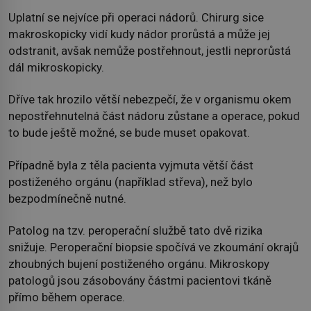
Uplatní se nejvíce při operaci nádorů. Chirurg sice
makroskopicky vidí kudy nádor prorůstá a může jej
odstranit, avšak nemůže postřehnout, jestli neprorůstá
dál mikroskopicky.
Dříve tak hrozilo větší nebezpečí, že v organismu okem
nepostřehnutelná část nádoru zůstane a operace, pokud
to bude ještě možné, se bude muset opakovat.
Případně byla z těla pacienta vyjmuta větší část
postiženého orgánu (například střeva), než bylo
bezpodmínečně nutné.
Patolog na tzv. peroperační službě tato dvě rizika
snižuje. Peroperační biopsie spočívá ve zkoumání okrajů
zhoubných bujení postiženého orgánu. Mikroskopy
patologů jsou zásobovány částmi pacientovi tkáně
přímo během operace.