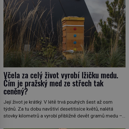
Včela za celý život vyrobí lžičku medu.
Čím je pražský med ze střech tak
ceněný?
Její život je krátký. V létě trvá pouhých šest až osm
týdnů. Za tu dobu navštíví desetitisíce květů, nalétá
stovky kilometrů a vyrobí přibližně devět gramů medu –
zhruba jednu čajovou lžičku. Sama o sobě se může zdát