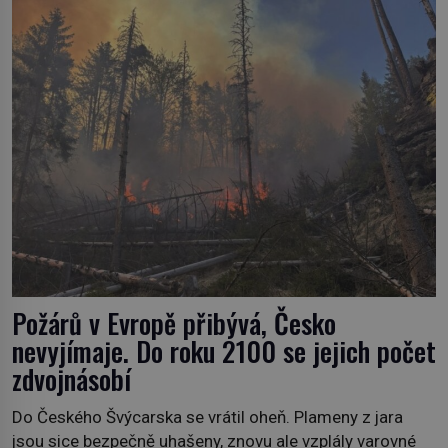
živočichy, než je člověk. Najít skutečné zombie není nic
nemožného ani v naší přírodě. […]
Požárů v Evropě přibývá, Česko
nevyjímaje. Do roku 2100 se jejich počet
zdvojnásobí
Do Českého Švýcarska se vrátil oheň. Plameny z jara
jsou sice bezpečně uhašeny, znovu ale vzplály varovné