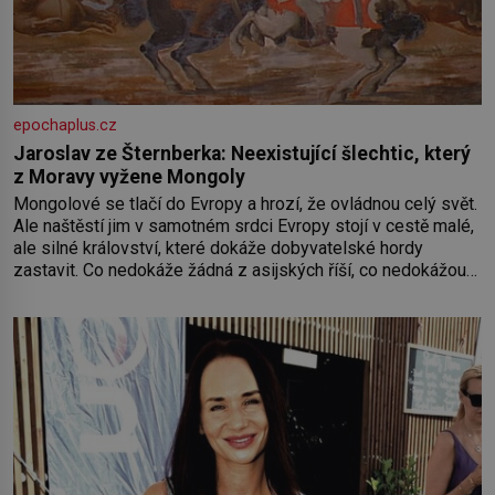
epochaplus.cz
Jaroslav ze Šternberka: Neexistující šlechtic, který
z Moravy vyžene Mongoly
Mongolové se tlačí do Evropy a hrozí, že ovládnou celý svět.
Ale naštěstí jim v samotném srdci Evropy stojí v cestě malé,
ale silné království, které dokáže dobyvatelské hordy
zastavit. Co nedokáže žádná z asijských říší, co nedokážou
Němci – to dokáže český král. Nebo že by ne? Mongolové
od roku 1223 postupují podél Kaspického a Azovského
moře,