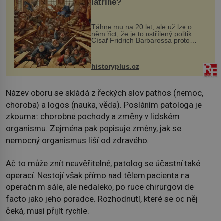
latríně?
Táhne mu na 20 let, ale už lze o
něm říct, že je to ostřílený politik.
Císař Fridrich Barbarossa proto
posílá svého syna a dědice Jindřicha
VI. do Erfurtu, aby se stal
prostředníkem při řešení sporu m...
historyplus.cz
Název oboru se skládá z řeckých slov pathos (nemoc,
choroba) a logos (nauka, věda). Posláním patologa je
zkoumat chorobné pochody a změny v lidském
organismu. Zejména pak popisuje změny, jak se
nemocný organismus liší od zdravého.
Ač to může znít neuvěřitelně, patolog se účastní také
operací. Nestojí však přímo nad tělem pacienta na
operačním sále, ale nedaleko, po ruce chirurgovi de
facto jako jeho poradce. Rozhodnutí, které se od něj
čeká, musí přijít rychle.