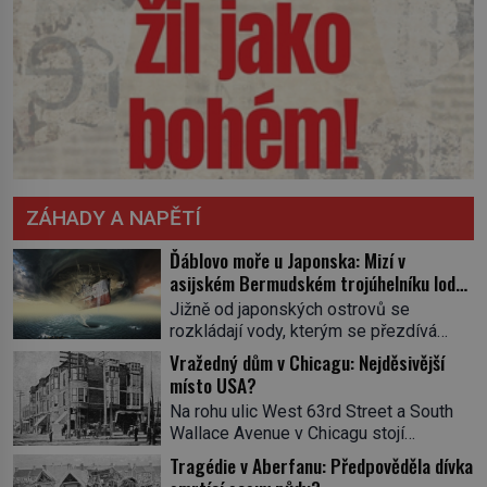
ZÁHADY A NAPĚTÍ
Ďáblovo moře u Japonska: Mizí v
asijském Bermudském trojúhelníku lodě
ve spárech neznámé síly?
Jižně od japonských ostrovů se
rozkládají vody, kterým se přezdívá
Ďáblovo moře. Vypráví se o lodích
Vražedný dům v Chicagu: Nejděsivější
mizejících beze stopy, podivných
místo USA?
světlech, zrádných proudech i mořských
Na rohu ulic West 63rd Street a South
dracích, kteří měli tyto končiny střežit už
Wallace Avenue v Chicagu stojí
v dávných legendách. Je tichomořský
nenápadná pošta. Nemá žádný speciální
Dračí trojúhelník skutečně prokletým
Tragédie v Aberfanu: Předpověděla dívka
nápis ani pamětní desku. A přesto prý
místem, nebo se zde jen nebezpečná