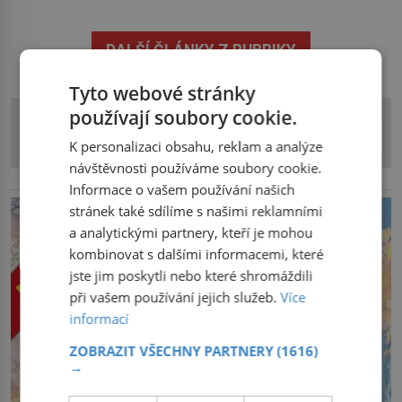
co už tuší málokdo, i na nenápadný keř se srdčitými listy.
Stačí letmý dotyk a ozve se pronikavá bolest, která
DALŠÍ ČLÁNKY Z RUBRIKY
přetrvává i týdny. Nenápadný tento […]
Tyto webové stránky
používají soubory cookie.
K personalizaci obsahu, reklam a analýze
návštěvnosti používáme soubory cookie.
reklama
Informace o vašem používání našich
stránek také sdílíme s našimi reklamními
a analytickými partnery, kteří je mohou
kombinovat s dalšími informacemi, které
jste jim poskytli nebo které shromáždili
při vašem používání jejich služeb.
Více
informací
ZOBRAZIT VŠECHNY PARTNERY
(1616)
→