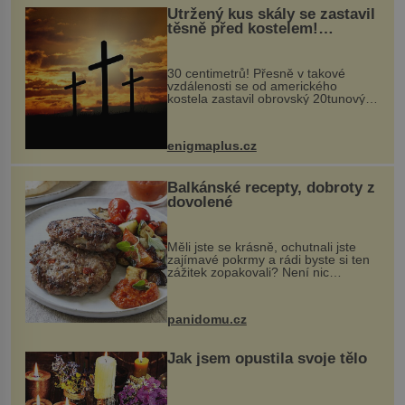
Utržený kus skály se zastavil
těsně před kostelem!
Ochránila ho boží síla?
30 centimetrů! Přesně v takové
vzdálenosti se od amerického
kostela zastavil obrovský 20tunový
balvan, který se v květnu 2014
nečekaně odtrhl od nedaleké skály
při její demolici. Podle místních stojí
enigmaplus.cz
...
Balkánské recepty, dobroty z
dovolené
Měli jste se krásně, ochutnali jste
zajímavé pokrmy a rádi byste si ten
zážitek zopakovali? Není nic
snazšího. Pljeskavica (10 porcí)
Možná jste ji ochutnali na dovolené v
bývalé Jugoslávii, lze ji vi...
panidomu.cz
Jak jsem opustila svoje tělo