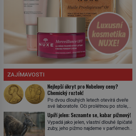
ZAJÍMAVOSTI
Nejlepší úkryt pro Nobelovy ceny?
Chemický roztok!
Po dvou dlouhých letech otevírá dveře
své laboratoře. Oči prolétnou po stole,
aby pak ulpěly na regálu, kde se nachází
Upíří jelen: Seznamte se, kabar pižmový!
všemožné látky. Hledá žluto-oranžovou
Vypadá jako jelen, vlastní dlouhé špičaté
tekutinu, jakmile ji zahlédne, nesmírně
zuby, jeho pižmo najdeme v parfémech
se mu uleví. Teď může svůj plán
celého světa a narazit na něj je velice