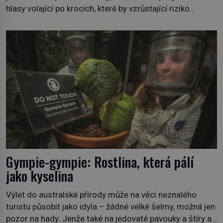
hlasy volající po krocích, které by vzrůstající riziko
lesních požárů do budoucna minimalizovaly. Lesní
požáry už nejsou problémem pouze vzdáleného
Středomoří. S oteplujícím se klimatem, vysušenou
krajinou a desetiletími lidských zásahů se z nich stává
nový evropský normál […]
Gympie-gympie: Rostlina, která pálí
jako kyselina
Výlet do australské přírody může na věci neznalého
turistu působit jako idyla – žádné velké šelmy, možná jen
pozor na hady. Jenže také na jedovaté pavouky a štíry a