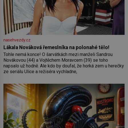
nasehvezdy.cz
Lákala Nováková řemeslníka na polonahé tělo!
Tohle nemá konce! O šarvátkách mezi manželi Sandrou
Novákovou (44) a Vojtěchem Moravcem (39) se toho
napsalo už hodně. Ale kdo by doufal, že horká zem u herečky
ze seriálu Ulice a režiséra vychladne,