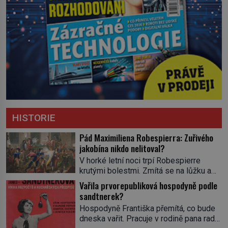
HISTORIE
Pád Maximiliena Robespierra: Zuřivého
jakobína nikdo nelitoval?
V horké letní noci trpí Robespierre
krutými bolestmi. Zmítá se na lůžku a
hlavou mu víří kolotoč myšlenek. Když
Vařila prvorepubliková hospodyně podle
se probere z mdlob, vzpomene si na
sandtnerek?
jednu z pařížských jasnovidek, kterou
Hospodyně Františka přemítá, co bude
před lety navštívil. Prorokovala mu
dneska vařit. Pracuje v rodině pana rady
tragický osud. Tehdy se jí vysmál.