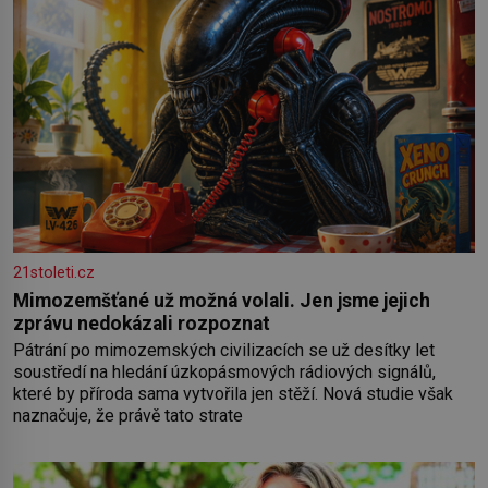
21stoleti.cz
Mimozemšťané už možná volali. Jen jsme jejich
zprávu nedokázali rozpoznat
Pátrání po mimozemských civilizacích se už desítky let
soustředí na hledání úzkopásmových rádiových signálů,
které by příroda sama vytvořila jen stěží. Nová studie však
naznačuje, že právě tato strate