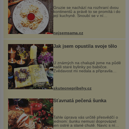
Gruzie se nachází na rozhraní dvou
kontinentů a právě to se promítá i do
její kuchyně. Snoubí se v ní
evropské a asijské chutě a díky tomu
vznikají rozmanité a chuťově bohaté
pokrmy, které rozhodně st...
nejsemsama.cz
Jak jsem opustila svoje tělo
U známých na chalupě jsme na půdě
našli staré bylinky po babičce.
Zvědavost mi nedala a připravila
jsem si z nich lektvar… Zimní pobyt
na chalupě se pro mě vlastní vinou
změnil v děsivý zážitek, na kt...
skutecnepribehy.cz
Šťavnatá pečená šunka
Tahle úprava vás určitě přesvědčí o
jednom: šunku nemusí doprovázet
jen ostré a slané chutě. Navíc s ní