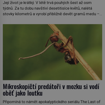
Její život je krátký. V létě trvá pouhých šest až osm
týdnů. Za tu dobu navštíví desetitisíce květů, nalétá
stovky kilometrů a vyrobí přibližně devět gramů medu –
zhruba jednu čajovou lžičku. Sama o sobě se může zdát
bezvýznamná. Teprve když se spojí s dalšími desítkami
tisíc příslušnic svého včelstva, vznikne jeden z
nejdokonalejších organismů […]
Mikroskopičtí predátoři v mozku si vodí
oběť jako loutku
Připomíná to námět apokalyptického seriálu The Last of