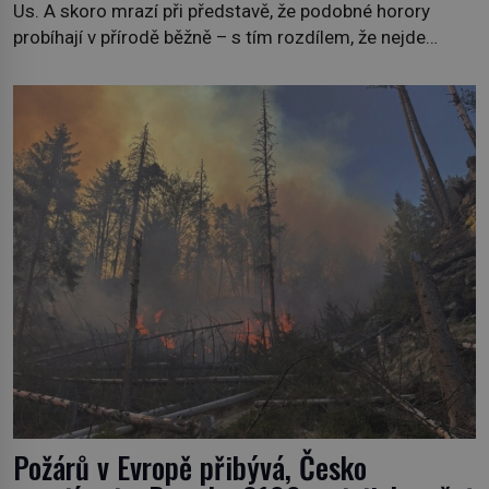
Us. A skoro mrazí při představě, že podobné horory
probíhají v přírodě běžně – s tím rozdílem, že nejde
pouze o infekce parazitickou houbou a že predátor
dokáže ovládat jen vývojově nesrovnatelně jednodušší
živočichy, než je člověk. Najít skutečné zombie není nic
nemožného ani v naší přírodě. […]
Požárů v Evropě přibývá, Česko