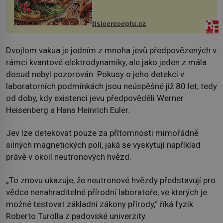
nakrmíte poměrně hodně hladových
krků. Ingredience sádlo 3 kg šunky
vcelku 3 stroužky česneku hl...
tisicereceptu.cz
Dvojlom vakua je jedním z mnoha jevů předpovězených v
rámci kvantové elektrodynamiky, ale jako jeden z mála
dosud nebyl pozorován. Pokusy o jeho detekci v
laboratorních podmínkách jsou neúspěšné již 80 let, tedy
od doby, kdy existenci jevu předpověděli Werner
Heisenberg a Hans Heinrich Euler.
Jev lze detekovat pouze za přítomnosti mimořádně
silných magnetických polí, jaká se vyskytují například
právě v okolí neutronových hvězd.
„To znovu ukazuje, že neutronové hvězdy představují pro
vědce nenahraditelné přírodní laboratoře, ve kterých je
možné testovat základní zákony přírody,“ říká fyzik
Roberto Turolla z padovské univerzity.