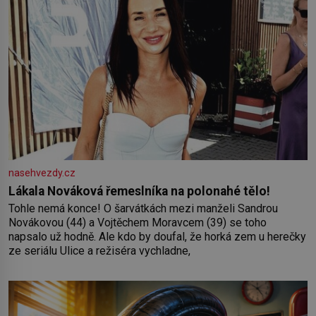
nasehvezdy.cz
Lákala Nováková řemeslníka na polonahé tělo!
Tohle nemá konce! O šarvátkách mezi manželi Sandrou
Novákovou (44) a Vojtěchem Moravcem (39) se toho
napsalo už hodně. Ale kdo by doufal, že horká zem u herečky
ze seriálu Ulice a režiséra vychladne,