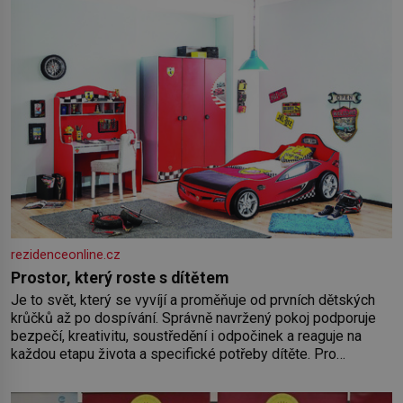
rezidenceonline.cz
Prostor, který roste s dítětem
Je to svět, který se vyvíjí a proměňuje od prvních dětských
krůčků až po dospívání. Správně navržený pokoj podporuje
bezpečí, kreativitu, soustředění i odpočinek a reaguje na
každou etapu života a specifické potřeby dítěte. Pro
nejmenší je klíčová jednoduchost, měkkost a bezpečí, proto
by pokoj miminka měl působit především klidně a útulně.