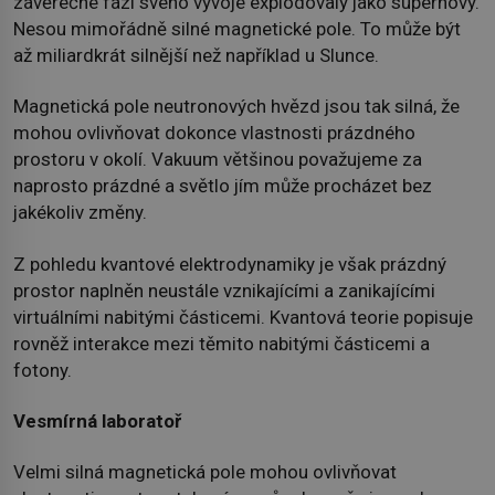
závěrečné fázi svého vývoje explodovaly jako supernovy.
Nesou mimořádně silné magnetické pole. To může být
až miliardkrát silnější než například u Slunce.
Magnetická pole neutronových hvězd jsou tak silná, že
mohou ovlivňovat dokonce vlastnosti prázdného
prostoru v okolí. Vakuum většinou považujeme za
naprosto prázdné a světlo jím může procházet bez
jakékoliv změny.
Z pohledu kvantové elektrodynamiky je však prázdný
prostor naplněn neustále vznikajícími a zanikajícími
virtuálními nabitými částicemi. Kvantová teorie popisuje
rovněž interakce mezi těmito nabitými částicemi a
fotony.
Vesmírná laboratoř
Velmi silná magnetická pole mohou ovlivňovat