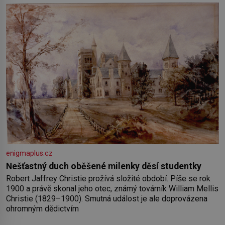
paměť rozhodla stávkovat. Cvičte
enigmaplus.cz
Nešťastný duch oběšené milenky děsí studentky
Robert Jaffrey Christie prožívá složité období. Píše se rok
1900 a právě skonal jeho otec, známý továrník William Mellis
Christie (1829–1900). Smutná událost je ale doprovázena
ohromným dědictvím