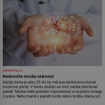
panidomu.cz
Nedovolte mozku stárnout
Každý, komu je přes 25 let, by měl pravidelně procvičovat
mozkové závity. V tomto období se totiž začíná zhoršovat
paměť. Možná máte problém vzpomenout si na jméno kolegy
z práce. Nebo marně v paměti lovíte název knížky, kterou jste
nedávno přečetli. Je to opravdu tak, s věkem jako kdyby se