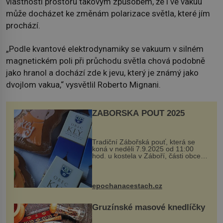
vlastnosti prostoru takovým způsobem, že i ve vakuu
může docházet ke změnám polarizace světla, které jím
prochází.
„Podle kvantové elektrodynamiky se vakuum v silném
magnetickém poli při průchodu světla chová podobně
jako hranol a dochází zde k jevu, který je známý jako
dvojlom vakua,“ vysvětlil Roberto Mignani.
ZÁBOŘSKÁ POUŤ 2025
Tradiční Zábořská pouť, která se
koná v neděli 7.9.2025 od 11:00
hod. u kostela v Záboří, části obce
Kly u Mělníka. V programu naleznete
komentovanou prohlídku kostela,
dobovou hudbu, řemesla, atrakce...
epochanacestach.cz
Gruzínské masové knedlíčky