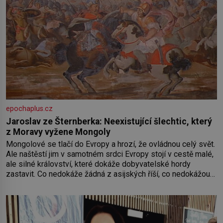
epochaplus.cz
Jaroslav ze Šternberka: Neexistující šlechtic, který
z Moravy vyžene Mongoly
Mongolové se tlačí do Evropy a hrozí, že ovládnou celý svět.
Ale naštěstí jim v samotném srdci Evropy stojí v cestě malé,
ale silné království, které dokáže dobyvatelské hordy
zastavit. Co nedokáže žádná z asijských říší, co nedokážou
Němci – to dokáže český král. Nebo že by ne? Mongolové
od roku 1223 postupují podél Kaspického a Azovského
moře,