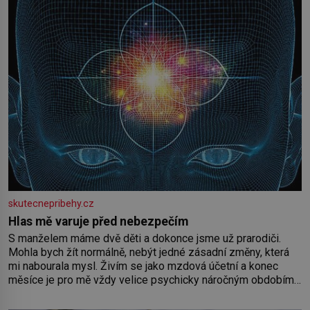
skutecnepribehy.cz
Hlas mě varuje před nebezpečím
S manželem máme dvě děti a dokonce jsme už prarodiči.
Mohla bych žít normálně, nebýt jedné zásadní změny, která
mi nabourala mysl. Živím se jako mzdová účetní a konec
měsíce je pro mě vždy velice psychicky náročným obdobím.
Od té chvíle, co máme vnoučata, mi dcera čím dál častěji volá
o pomoc, co se hlídání týče. Dalo by se