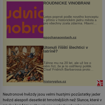
ROUDNICKÉ VINOBRANÍ
Letos poprvé podle nového konceptu
– přímo v historickém jádru města a
pro všechny zcela zdarma. Hlavní
program se odehraje na Karlově a
Husově náměstí. Návštěvníci se
mohou těšit na víno, burčák, pes...
epochanacestach.cz
Utonuli říšští šlechtici v
latríně?
Táhne mu na 20 let, ale už lze o
něm říct, že je to ostřílený politik.
Císař Fridrich Barbarossa proto
posílá svého syna a dědice Jindřicha
VI. do Erfurtu, aby se stal
prostředníkem při řešení sporu m...
historyplus.cz
Neutronové hvězdy jsou velmi hustými pozůstatky jader
hvězd alespoň desetkrát hmotnějších než Slunce, které v