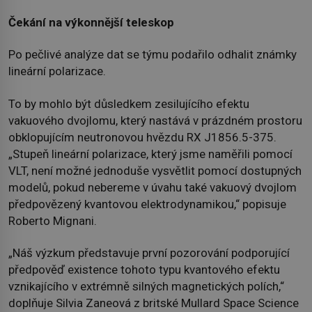
Čekání na výkonnější teleskop
Po pečlivé analýze dat se týmu podařilo odhalit známky
lineární polarizace.
To by mohlo být důsledkem zesilujícího efektu
vakuového dvojlomu, který nastává v prázdném prostoru
obklopujícím neutronovou hvězdu RX J1856.5-375.
„Stupeň lineární polarizace, který jsme naměřili pomocí
VLT, není možné jednoduše vysvětlit pomocí dostupných
modelů, pokud nebereme v úvahu také vakuový dvojlom
předpovězený kvantovou elektrodynamikou,“ popisuje
Roberto Mignani.
„Náš výzkum představuje první pozorování podporující
předpověď existence tohoto typu kvantového efektu
vznikajícího v extrémně silných magnetických polích,“
doplňuje Silvia Zaneová z britské Mullard Space Science