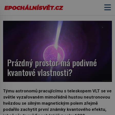
Prázdný prostor má podivné
kvantové vlastnosti?
Týmu astronomů pracujícímu s teleskopem VLT se ve
světle vyzařovaném mimořádně hustou neutronovou
hvězdou se silným magnetickým polem zřejmě
podařilo zachytit první známky kvantového efektu,