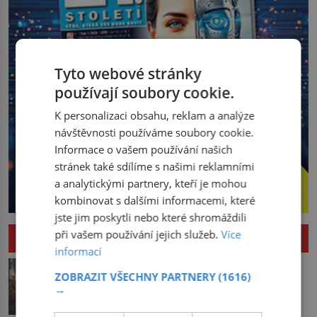
Tyto webové stránky
používají soubory cookie.
K personalizaci obsahu, reklam a analýze
návštěvnosti používáme soubory cookie.
Informace o vašem používání našich
stránek také sdílíme s našimi reklamními
a analytickými partnery, kteří je mohou
kombinovat s dalšími informacemi, které
jste jim poskytli nebo které shromáždili
při vašem používání jejich služeb.
Více
HISTORIE
informací
Pád Maximiliena Robespierra: Zuřivého
ZOBRAZIT VŠECHNY PARTNERY
(1616)
jakobína nikdo nelitoval?
→
V horké letní noci trpí Robespierre
krutými bolestmi. Zmítá se na lůžku a