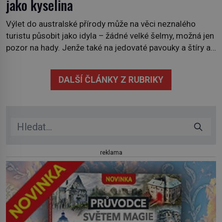
jako kyselina
Výlet do australské přírody může na věci neznalého
turistu působit jako idyla – žádné velké šelmy, možná jen
pozor na hady. Jenže také na jedovaté pavouky a štíry a
co už tuší málokdo, i na nenápadný keř se srdčitými listy.
Stačí letmý dotyk a ozve se pronikavá bolest, která
DALŠÍ ČLÁNKY Z RUBRIKY
přetrvává i týdny. Nenápadný tento […]
reklama