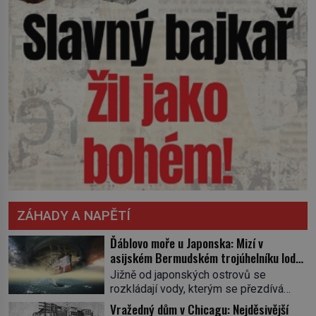
ZÁHADY A NAPĚTÍ
Ďáblovo moře u Japonska: Mizí v
asijském Bermudském trojúhelníku lodě
ve spárech neznámé síly?
Jižně od japonských ostrovů se
rozkládají vody, kterým se přezdívá
Ďáblovo moře. Vypráví se o lodích
Vražedný dům v Chicagu: Nejděsivější