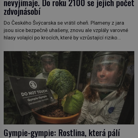
nevyjímaje. Do roku 2100 se jejich počet
zdvojnásobí
Do Českého Švýcarska se vrátil oheň. Plameny z jara
jsou sice bezpečně uhašeny, znovu ale vzplály varovné
hlasy volající po krocích, které by vzrůstající riziko
lesních požárů do budoucna minimalizovaly. Lesní
požáry už nejsou problémem pouze vzdáleného
Středomoří. S oteplujícím se klimatem, vysušenou
krajinou a desetiletími lidských zásahů se z nich stává
nový evropský normál […]
Gympie-gympie: Rostlina, která pálí