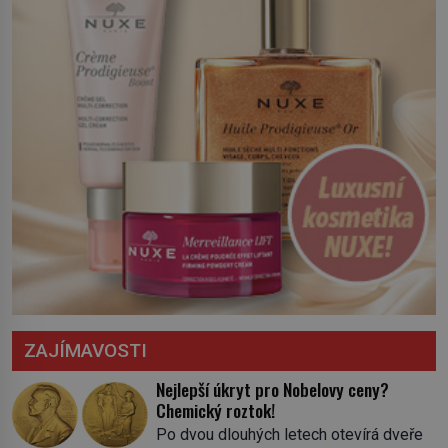
severní hranici. Na […]
ZAJÍMAVOSTI
Nejlepší úkryt pro Nobelovy ceny?
Chemický roztok!
Po dvou dlouhých letech otevírá dveře