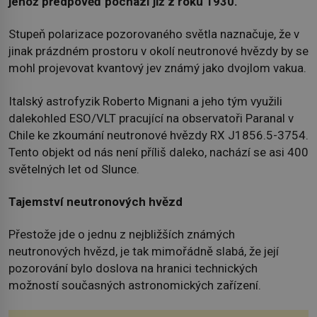
jehož předpověď pochází již z roku 1930.
Stupeň polarizace pozorovaného světla naznačuje, že v
jinak prázdném prostoru v okolí neutronové hvězdy by se
mohl projevovat kvantový jev známý jako dvojlom vakua.
Italský astrofyzik Roberto Mignani a jeho tým využili
dalekohled ESO/VLT pracující na observatoři Paranal v
Chile ke zkoumání neutronové hvězdy RX J1856.5-3754.
Tento objekt od nás není příliš daleko, nachází se asi 400
světelných let od Slunce.
Tajemství neutronových hvězd
Přestože jde o jednu z nejbližších známých
neutronových hvězd, je tak mimořádně slabá, že její
pozorování bylo doslova na hranici technických
možností současných astronomických zařízení.