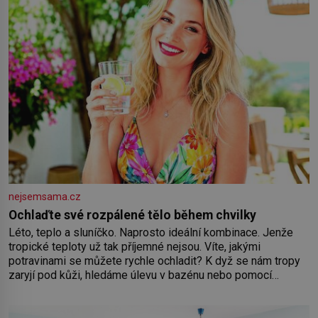
nejsemsama.cz
Ochlaďte své rozpálené tělo během chvilky
Léto, teplo a sluníčko. Naprosto ideální kombinace. Jenže
tropické teploty už tak příjemné nejsou. Víte, jakými
potravinami se můžete rychle ochladit? K dyž se nám tropy
zaryjí pod kůži, hledáme úlevu v bazénu nebo pomocí
klimatizace. Jenže ne vždycky můžeme být v jejich blízkosti.
Nemusíte však zoufat. Pokud budete mít promyšlený
jídelníček, žadné pařáky si na vás