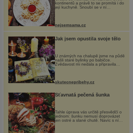
kontinentů a právě to se promítá i do
její kuchyně. Snoubí se v ní
evropské a asijské chutě a díky tomu
vznikají rozmanité a chuťově bohaté
pokrmy, které rozhodně st...
nejsemsama.cz
Jak jsem opustila svoje tělo
U známých na chalupě jsme na půdě
našli staré bylinky po babičce.
Zvědavost mi nedala a připravila
jsem si z nich lektvar… Zimní pobyt
na chalupě se pro mě vlastní vinou
změnil v děsivý zážitek, na kt...
skutecnepribehy.cz
Šťavnatá pečená šunka
Tahle úprava vás určitě přesvědčí o
jednom: šunku nemusí doprovázet
jen ostré a slané chutě. Navíc s ní
nakrmíte poměrně hodně hladových
krků. Ingredience sádlo 3 kg šunky
vcelku 3 stroužky česneku hl...