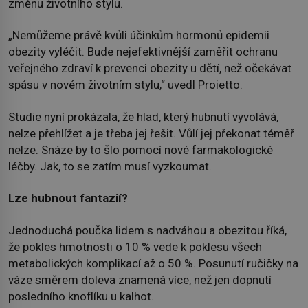
změnu životního stylu.
„Nemůžeme právě kvůli účinkům hormonů epidemii
obezity vyléčit. Bude nejefektivnější zaměřit ochranu
veřejného zdraví k prevenci obezity u dětí, než očekávat
spásu v novém životním stylu,“ uvedl Proietto.
Studie nyní prokázala, že hlad, který hubnutí vyvolává,
nelze přehlížet a je třeba jej řešit. Vůlí jej překonat téměř
nelze. Snáze by to šlo pomocí nové farmakologické
léčby. Jak, to se zatím musí vyzkoumat.
Lze hubnout fantazií?
Jednoduchá poučka lidem s nadváhou a obezitou říká,
že pokles hmotnosti o 10 % vede k poklesu všech
metabolických komplikací až o 50 %. Posunutí ručičky na
váze směrem doleva znamená více, než jen dopnutí
posledního knoflíku u kalhot.