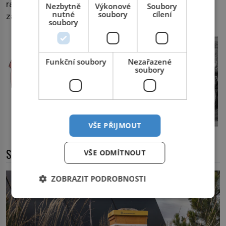
radí: nebojte se myslet na jídlo. Správné představy chuť
Nezbytně
Výkonové
Soubory
nutné
soubory
cílení
zaženou.
soubory
Funkční soubory
Nezařazené
soubory
VŠE PŘIJMOUT
SOUVISEJÍCÍ ČLÁNKY
VŠE ODMÍTNOUT
ZOBRAZIT PODROBNOSTI