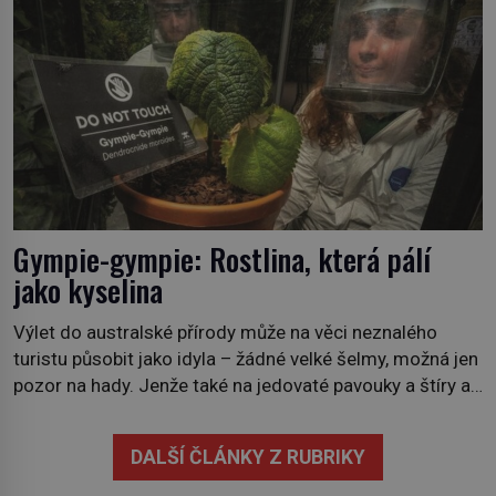
krajinou a desetiletími lidských zásahů se z nich stává
nový evropský normál […]
Gympie-gympie: Rostlina, která pálí
jako kyselina
Výlet do australské přírody může na věci neznalého
turistu působit jako idyla – žádné velké šelmy, možná jen
pozor na hady. Jenže také na jedovaté pavouky a štíry a
co už tuší málokdo, i na nenápadný keř se srdčitými listy.
Stačí letmý dotyk a ozve se pronikavá bolest, která
DALŠÍ ČLÁNKY Z RUBRIKY
přetrvává i týdny. Nenápadný tento […]