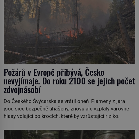
Požárů v Evropě přibývá, Česko
nevyjímaje. Do roku 2100 se jejich počet
zdvojnásobí
Do Českého Švýcarska se vrátil oheň. Plameny z jara
jsou sice bezpečně uhašeny, znovu ale vzplály varovné
hlasy volající po krocích, které by vzrůstající riziko
lesních požárů do budoucna minimalizovaly. Lesní
požáry už nejsou problémem pouze vzdáleného
Středomoří. S oteplujícím se klimatem, vysušenou