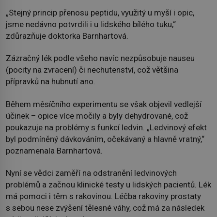
„Stejný princip přenosu peptidu, využitý u myší i opic,
jsme nedávno potvrdili i u lidského bílého tuku,“
zdůrazňuje doktorka Barnhartová.
Zázračný lék podle všeho navíc nezpůsobuje nauseu
(pocity na zvracení) či nechutenství, což většina
přípravků na hubnutí ano.
Během měsíčního experimentu se však objevil vedlejší
účinek – opice více močily a byly dehydrované, což
poukazuje na problémy s funkcí ledvin. „Ledvinový efekt
byl podmíněný dávkováním, očekávaný a hlavně vratný,“
poznamenala Barnhartová.
Nyní se vědci zaměří na odstranění ledvinových
problémů a začnou klinické testy u lidských pacientů. Lék
má pomoci i těm s rakovinou. Léčba rakoviny prostaty
s sebou nese zvýšení tělesné váhy, což má za následek