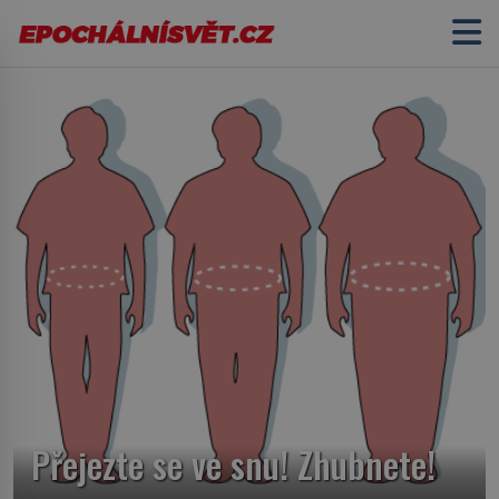
Přejezte se ve snu! Zhubnete!