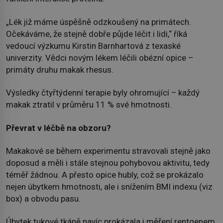
„Lék již máme úspěšně odzkoušený na primátech.
Očekáváme, že stejně dobře půjde léčit i lidi,“ říká
vedoucí výzkumu Kirstin Barnhartová z texaské
univerzity. Vědci novým lékem léčili obézní opice –
primáty druhu makak rhesus.
Výsledky čtyřtýdenní terapie byly ohromující – každý
makak ztratil v průměru 11 % své hmotnosti.
Převrat v léčbě na obzoru?
Makakové se během experimentu stravovali stejně jako
doposud a měli i stále stejnou pohybovou aktivitu, tedy
téměř žádnou. A přesto opice hubly, což se prokázalo
nejen úbytkem hmotnosti, ale i snížením BMI indexu (viz
box) a obvodu pasu.
Úbytek tukové tkáně navíc prokázala i měření rentgenem