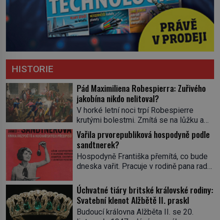
HISTORIE
Pád Maximiliena Robespierra: Zuřivého
jakobína nikdo nelitoval?
V horké letní noci trpí Robespierre
krutými bolestmi. Zmítá se na lůžku a
hlavou mu víří kolotoč myšlenek. Když
Vařila prvorepubliková hospodyně podle
se probere z mdlob, vzpomene si na
sandtnerek?
jednu z pařížských jasnovidek, kterou
Hospodyně Františka přemítá, co bude
před lety navštívil. Prorokovala mu
dneska vařit. Pracuje v rodině pana rady
tragický osud. Tehdy se jí vysmál.
a ten má mlsný jazýček. Zalistuje proto
„Robespierre to dotáhne hodně daleko,“
rychle v jedné ze „sandtnerek“.
Úchvatné tiáry britské královské rodiny:
prohlásil o něm jiný významný
„Zaplaťpánbůh, že už nemusíme chodit
Svatební klenot Alžbětě II. praskl
francouzský revolucionář, Honoré de
s lístky,“ povzdechne si směrem ke
Mirabeau […]
Budoucí královna Alžběta II. se 20.
služce, kterou má v kuchyni k ruce.