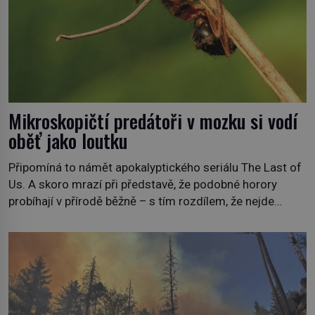
Mikroskopičtí predátoři v mozku si vodí
oběť jako loutku
Připomíná to námět apokalyptického seriálu The Last of
Us. A skoro mrazí při představě, že podobné horory
probíhají v přírodě běžně – s tím rozdílem, že nejde
pouze o infekce parazitickou houbou a že predátor
dokáže ovládat jen vývojově nesrovnatelně jednodušší
živočichy, než je člověk. Najít skutečné zombie není nic
nemožného ani v naší přírodě. […]