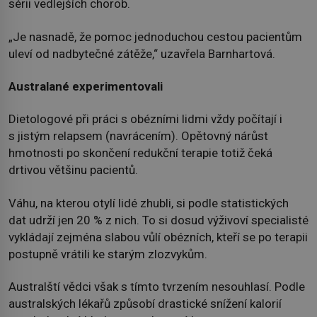
sérii vedlejších chorob.
„Je nasnadě, že pomoc jednoduchou cestou pacientům
uleví od nadbytečné zátěže,“ uzavřela Barnhartová.
Australané experimentovali
Dietologové při práci s obézními lidmi vždy počítají i
s jistým relapsem (navrácením). Opětovný nárůst
hmotnosti po skončení redukční terapie totiž čeká
drtivou většinu pacientů.
Váhu, na kterou otylí lidé zhubli, si podle statistických
dat udrží jen 20 % z nich. To si dosud výživoví specialisté
vykládají zejména slabou vůlí obézních, kteří se po terapii
postupně vrátili ke starým zlozvykům.
Australští vědci však s tímto tvrzením nesouhlasí. Podle
australských lékařů způsobí drastické snížení kalorií