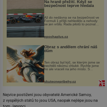
Na hraně přežití. Když se
bezpečnost teprve hledala
Až do nedávna se na bezpečnost ve
Formuli 1 příliš nehledělo a nehody
se jen vršily. Řada pilotů to poznala
na vlastní kůži, často s trvalými
následky nebo bohužel i ztrátou
života. Dnes nepochopiteln...
epochaplus.cz
Obraz s andělem chrání náš
dům
Ten obraz byl kýč, se kterým jsme se
nechtěli nikomu chlubit. Rychle jsme
ho ale vraceli na jeho místo. S
manželem Vaškem jsme si pořídili
chaloupku, takový domek na severu
Čech, kde jsme si naplánova...
skutecnepribehy.cz
Nejvíce postižení jsou obyvatelé Americké Samoy,
z vyspělých států to jsou USA, naopak nejlépe jsou na
tom Japonci.