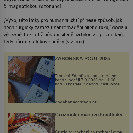
či magnetickou rezonancí.
„Vývoj této látky pro humánní užití přinese způsob, jak
nechirurgicky zamezit nahromadění bílého tuku,“ dodala
vědkyně. Lék totiž působí cíleně na bílou adipózní tkáň,
tedy přímo na tukové buňky (viz box).
ZÁBOŘSKÁ POUŤ 2025
Tradiční Zábořská pouť, která se
koná v neděli 7.9.2025 od 11:00
hod. u kostela v Záboří, části obce
Kly u Mělníka. V programu naleznete
komentovanou prohlídku kostela,
dobovou hudbu, řemesla, atrakce...
epochanacestach.cz
Gruzínské masové knedlíčky
Gruzie se nachází na rozhraní dvou