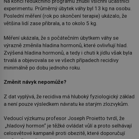
Na konci redukčního programu zhubli všichni účastníci
experimentu. Průměrný úbytek váhy byl 13 kg na osobu.
Poslední měření (rok po skončení terapie) ukázalo, že
většina lidí zase přibrala, a to okolo 5 kg.
Měření ukázala, že s počátečním úbytkem váhy se
výrazně změnila hladina hormonů, které ovlivňují hlad.
Zvýšená hladina hormonů, a tedy i chuti k jídlu však byla
trvalá a objevovala se ve všech případech recidivy
minimálně po dobu jednoho roku.
Změnit návyk nepomůže?
Z dat vyplývá, že recidiva má hluboký fyziologický základ
a není pouze výsledkem návratu ke starým zlozvykům.
Vedoucí výzkumu profesor Joseph Proietto tvrdí, že
„hladový hormon“ je těžké ovládat vůlí a proto selhávají
celosvětové kampaně proti obezitě, které doporučují