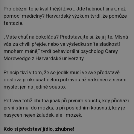
Pro obézní to je kvalitnější život. Jde hubnout jinak, než
pomocí medicíny? Harvardský výzkum tvrdí, že pomůže
fantazie.
„Máte chuť na čokoládu? Představujte si, že ji jíte. Mlsná
vás za chvíli přejde, nebo ve výsledku sníte sladkostí
mnohem méně,“ tvrdí behaviorální psycholog Carey
Morewedge z Harvardské univerzity.
Princip tkví v tom, že se jedlík musí ve své představě
doslova prokousat celou potravou až na konec a nesmí
myslet jen na jediné sousto.
Potrava totiž chutná jinak při prvním soustu, kdy přichází
první stimul do mozku, a při posledním kousnutí, kdy je
nasycen nejen žaludek, ale i mozek.
Kdo si představí jídlo, zhubne!