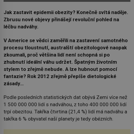
Jak zastavit epidemii obezity? Konečně svítá naděje.
Zbrusu nové objevy přinášejí revoluční pohled na
léčbu nadváhy.
V Americe se vědci zaměřili na zastavení samotného
procesu tloustnutí, australští obezitologové naopak
zkoumali, proč většina lidí není schopná si po
zhubnutí ideální váhu udržet. Špatným životním
stylem to zřejmě nebude. A lze hubnout pomocí
fantazie? Rok 2012 zřejmě přepíše dietologické
zásady…
Podle posledních statistických dat obývá Zemi více než
1 500 000 000 lidí s nadváhou, z toho 400 000 000 lidí
trpí obezitou. Takřka čtvrtina (21,4 %) lidí má nadváhu a
takřka 6 % obyvatel naší planety je tedy obézních.