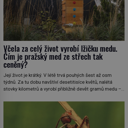
Včela za celý život vyrobí lžičku medu.
Čím je pražský med ze střech tak
ceněný?
Její život je krátký. V létě trvá pouhých šest až osm
týdnů. Za tu dobu navštíví desetitisíce květů, nalétá
stovky kilometrů a vyrobí přibližně devět gramů medu –
zhruba jednu čajovou lžičku. Sama o sobě se může zdát
bezvýznamná. Teprve když se spojí s dalšími desítkami
tisíc příslušnic svého včelstva, vznikne jeden z
nejdokonalejších organismů […]