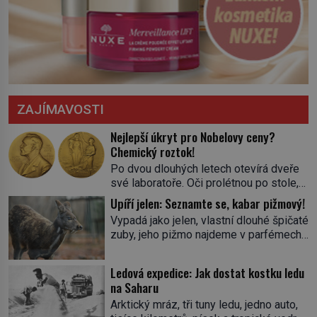
ZAJÍMAVOSTI
Nejlepší úkryt pro Nobelovy ceny?
Chemický roztok!
Po dvou dlouhých letech otevírá dveře
své laboratoře. Oči prolétnou po stole,
aby pak ulpěly na regálu, kde se nachází
Upíří jelen: Seznamte se, kabar pižmový!
všemožné látky. Hledá žluto-oranžovou
Vypadá jako jelen, vlastní dlouhé špičaté
tekutinu, jakmile ji zahlédne, nesmírně
zuby, jeho pižmo najdeme v parfémech
se mu uleví. Teď může svůj plán
celého světa a narazit na něj je velice
dokončit. Pod termínem aqua regia se
těžké. Tato charakteristika sedí na
skrývá směs s názvem lučavka
Ledová expedice: Jak dostat kostku ledu
jediného zástupce zvířecí říše – kabara
královská. Svůj přídomek nemá pro nic
na Saharu
pižmového. V Evropě ho jako první
za nic, […]
Arktický mráz, tři tuny ledu, jedno auto,
popíše švédský botanik Carl Linné