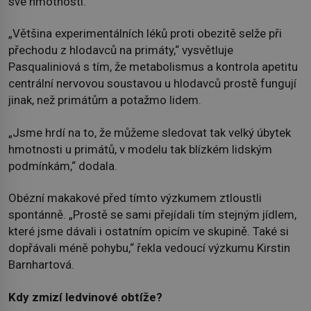
své hmotnosti.
„Většina experimentálních léků proti obezitě selže při
přechodu z hlodavců na primáty,“ vysvětluje
Pasqualiniová s tím, že metabolismus a kontrola apetitu
centrální nervovou soustavou u hlodavců prostě fungují
jinak, než primátům a potažmo lidem.
„Jsme hrdí na to, že můžeme sledovat tak velký úbytek
hmotnosti u primátů, v modelu tak blízkém lidským
podmínkám,“ dodala.
Obézní makakové před tímto výzkumem ztloustli
spontánně. „Prostě se sami přejídali tím stejným jídlem,
které jsme dávali i ostatním opicím ve skupině. Také si
dopřávali méně pohybu,“ řekla vedoucí výzkumu Kirstin
Barnhartová.
Kdy zmizí ledvinové obtíže?