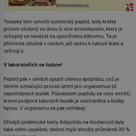
tisicereceptu.cz
Texaský tým vytvořil syntetický peptid, tedy krátký
protein složený ze dvou či více aminokyselin, který je
schopný se navázat na specifickou bílkovinu. Ta je
přítomna výlučně v cévách, jež vedou k tukové tkáni a
vyživují ji.
V laboratořích se hubne!
Peptid pak v cévách spustí cílenou apoptázu, což je
termín označující proces úmrtí pro organismus již
nepotřebných buněk. Působením peptidu se cévy smrští,
krevní podpora tukových buněk je odstraněna a buňky
hynou. V organismu se pak vstřebají.
Dřívější preklinické testy Adipotidu na hlodavcích byly
také velmi úspěšné, obézní myši shodily průměrně 30 %