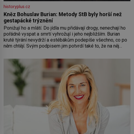
historyplus.cz
Kněz Bohuslav Burian: Metody StB byly horší než
gestapácké trýznění
Ponižují ho a mlátí. Do jídla mu přidávají drogy, nenechají ho
pořádně vyspat a smrtí vyhrožují i jeho nejbližším. Burian
kruté týrání nevydrží a estébákům podepíše všechno, co po
něm chtějí. Svým podpisem jim potvrdí také to, že na něj
během výslechů nikdo nevyvíjel fyzický ani psychický nátlak.
Syn brněnského řezníka chce být knězem a