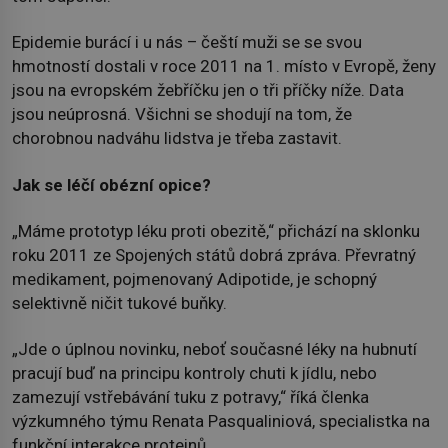
Epidemie burácí i u nás – čeští muži se se svou
hmotností dostali v roce 2011 na 1. místo v Evropě, ženy
jsou na evropském žebříčku jen o tři příčky níže. Data
jsou neúprosná. Všichni se shodují na tom, že
chorobnou nadváhu lidstva je třeba zastavit.
Jak se léčí obézní opice?
„Máme prototyp léku proti obezitě,“ přichází na sklonku
roku 2011 ze Spojených států dobrá zpráva. Převratný
medikament, pojmenovaný Adipotide, je schopný
selektivně ničit tukové buňky.
„Jde o úplnou novinku, neboť současné léky na hubnutí
pracují buď na principu kontroly chuti k jídlu, nebo
zamezují vstřebávání tuku z potravy,“ říká členka
výzkumného týmu Renata Pasqualiniová, specialistka na
funkční interakce proteinů.