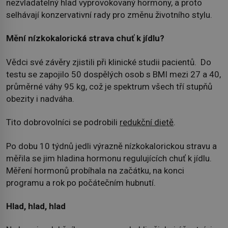
nezvladatelný hlad vyprovokovaný hormony, a proto
selhávají konzervativní rady pro změnu životního stylu.
Mění nízkokalorická strava chuť k jídlu?
Vědci své závěry zjistili při klinické studii pacientů. Do
testu se zapojilo 50 dospělých osob s BMI mezi 27 a 40,
průměrné váhy 95 kg, což je spektrum všech tří stupňů
obezity i nadváha.
Tito dobrovolníci se podrobili
redukční dietě
.
Po dobu 10 týdnů jedli výrazně nízkokalorickou stravu a
měřila se jim hladina hormonu regulujících chuť k jídlu.
Měření hormonů probíhala na začátku, na konci
programu a rok po počátečním hubnutí.
Hlad, hlad, hlad