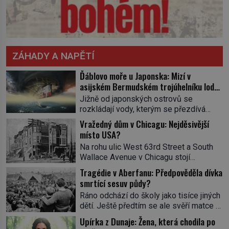
ZÁHADY A NAPĚTÍ
Ďáblovo moře u Japonska: Mizí v
asijském Bermudském trojúhelníku lodě
ve spárech neznámé síly?
Jižně od japonských ostrovů se
rozkládají vody, kterým se přezdívá
Ďáblovo moře. Vypráví se o lodích
Vražedný dům v Chicagu: Nejděsivější
mizejících beze stopy, podivných
místo USA?
světlech, zrádných proudech i mořských
Na rohu ulic West 63rd Street a South
dracích, kteří měli tyto končiny střežit už
Wallace Avenue v Chicagu stojí
v dávných legendách. Je tichomořský
nenápadná pošta. Nemá žádný speciální
Dračí trojúhelník skutečně prokletým
Tragédie v Aberfanu: Předpověděla dívka
nápis ani pamětní desku. A přesto prý
místem, nebo se zde jen nebezpečná
smrtící sesuv půdy?
místní zaměstnanci neradi chodí do
příroda proměnila v jednu z
Ráno odchází do školy jako tisíce jiných
sklepa. Právě tady totiž sídlil sériový
nejpůsobivějších námořních záhad? […]
dětí. Ještě předtím se ale svěří matce s
vrah H. H. Holmes a také
podivným snem. Ve škole, kterou dobře
nejpropracovanější past na lidi
Upírka z Dunaje: Žena, která chodila po
zná, tentokrát nevidí budovu ani
v dějinách americké kriminalistiky.