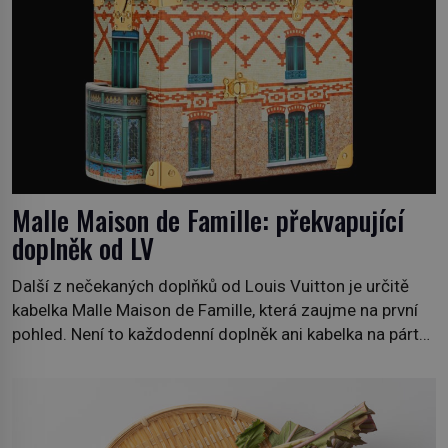
Malle Maison de Famille: překvapující
doplněk od LV
Další z nečekaných doplňků od Louis Vuitton je určitě
kabelka Malle Maison de Famille, která zaujme na první
pohled. Není to každodenní doplněk ani kabelka na párty,
ale symbol tradice a bohaté historie značky. Jde o poctu
Nicolase Ghesquièra rodinnému sídlu Vuittonů na
adrese 18 Rue Louis Vuitton, které bylo postaveno v
roce 1869. […]