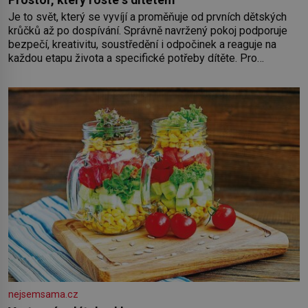
Prostor, který roste s dítětem
Je to svět, který se vyvíjí a proměňuje od prvních dětských
krůčků až po dospívání. Správně navržený pokoj podporuje
bezpečí, kreativitu, soustředění i odpočinek a reaguje na
každou etapu života a specifické potřeby dítěte. Pro
nejmenší je klíčová jednoduchost, měkkost a bezpečí, proto
by pokoj miminka měl působit především klidně a útulně.
Předškolní věk je
nejsemsama.cz