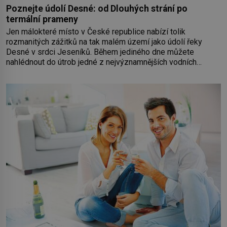
Poznejte údolí Desné: od Dlouhých strání po
termální prameny
Jen málokteré místo v České republice nabízí tolik
rozmanitých zážitků na tak malém území jako údolí řeky
Desné v srdci Jeseníků. Během jediného dne můžete
nahlédnout do útrob jedné z nejvýznamnějších vodních
elektráren v Evropě, vydat se na horské hřebeny, projet se na
koloběžce a den zakončit poznáváním památek ve Velkých
Losinách nebo v termálním