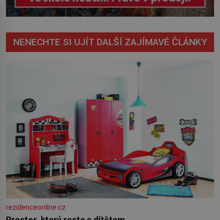
NENECHTE SI UJÍT DALŠÍ ZAJÍMAVÉ ČLÁNKY
rezidenceonline.cz