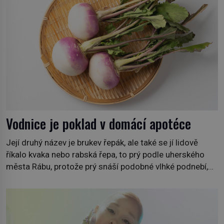
Vodnice je poklad v domácí apotéce
Její druhý název je brukev řepák, ale také se jí lidově
říkalo kvaka nebo rabská řepa, to prý podle uherského
města Rábu, protože prý snáší podobné vlhké podnebí,
jako je tam. Určitě jste se s ní už setkali, třeba na trzích,
někdy i v obchodech. Její bulvy jsou bílé, nahoře někdy
fialové a chutí […]