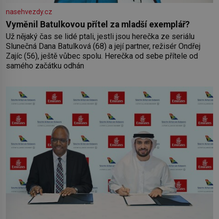
nasehvezdy.cz
Vyměnil Batulkovou přítel za mladší exemplář?
Už nějaký čas se lidé ptali, jestli jsou herečka ze seriálu
Slunečná Dana Batulková (68) a její partner, režisér Ondřej
Zajíc (56), ještě vůbec spolu. Herečka od sebe přítele od
samého začátku odhán