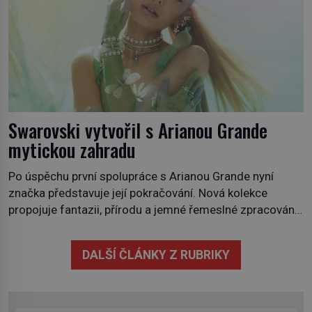
Swarovski vytvořil s Arianou Grande
mytickou zahradu
Po úspěchu první spolupráce s Arianou Grande nyní
značka představuje její pokračování. Nová kolekce
propojuje fantazii, přírodu a jemné řemeslné zpracování
do svěžího, prosvětleného designového příběhu. Téměř
třicítka šperků působí hravě a zároveň rafinovaně.
DALŠÍ ČLÁNKY Z RUBRIKY
Spolupráce mezi značkou Swarovski a zpěvačkou a
herečkou Arianou Grande vstupuje do nové kapitoly. Po
debutové kolekci, která představila moderní […]