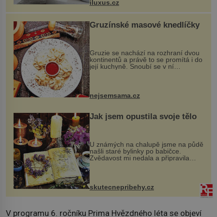
iluxus.cz
dnes umož...
Gruzínské masové knedlíčky
Gruzie se nachází na rozhraní dvou
kontinentů a právě to se promítá i do
její kuchyně. Snoubí se v ní
evropské a asijské chutě a díky tomu
vznikají rozmanité a chuťově bohaté
pokrmy, které rozhodně st...
nejsemsama.cz
Jak jsem opustila svoje tělo
U známých na chalupě jsme na půdě
našli staré bylinky po babičce.
Zvědavost mi nedala a připravila
jsem si z nich lektvar… Zimní pobyt
na chalupě se pro mě vlastní vinou
změnil v děsivý zážitek, na kt...
skutecnepribehy.cz
V programu 6. ročníku Prima Hvězdného léta se objeví