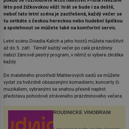
pokud se rozhodnete letos navštívit Prima Hvězdné
léto pod žižkovskou věží: hrát se bude i za deště,
neboť tato letní scéna je zastřešená, každý večer se
tu setkáte s českou hereckou nebo hudební špičkou
a spolehnout se můžete také na komfortní servis.
Letní scénu Divadla Kalich a jeho hostů můžete navštívit
až do 5. září. Téměř každý večer po celé prázdniny
nabízí žánrově pestrý program, v němž si vybere zkrátka
každý.
Do malebného prostředí Mahlerových sadů se můžete
vydat za hvězdně obsazenými komediemi, koncerty či
muzikálem, vybranými se snahou přesně naplnit
představu pohodově stráveného prázdninového večera.
ROUDNICKÉ VINOBRANÍ