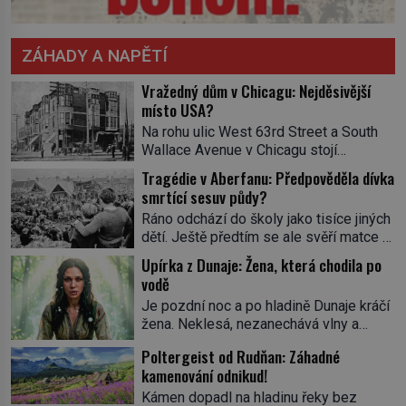
ZÁHADY A NAPĚTÍ
Vražedný dům v Chicagu: Nejděsivější
místo USA?
Na rohu ulic West 63rd Street a South
Wallace Avenue v Chicagu stojí
nenápadná pošta. Nemá žádný speciální
Tragédie v Aberfanu: Předpověděla dívka
nápis ani pamětní desku. A přesto prý
smrtící sesuv půdy?
místní zaměstnanci neradi chodí do
Ráno odchází do školy jako tisíce jiných
sklepa. Právě tady totiž sídlil sériový
dětí. Ještě předtím se ale svěří matce s
vrah H. H. Holmes a také
podivným snem. Ve škole, kterou dobře
nejpropracovanější past na lidi
Upírka z Dunaje: Žena, která chodila po
zná, tentokrát nevidí budovu ani
v dějinách americké kriminalistiky.
vodě
spolužáky. Místo nich se před ní tyčí
Herman Webster Mudgett (1861–1896)
Je pozdní noc a po hladině Dunaje kráčí
cosi temného. O několik hodin později je
přijíždí […]
žena. Neklesá, nezanechává vlny a
mrtvá. Mohla devítiletá Zahlédla vlastní
pohybuje se tiše, jako by černá voda
osud? Dne 21. října 1966 se velšská
Poltergeist od Rudňan: Záhadné
pod ní byla dlažbou. Muž, který ji z
vesnice Aberfan […]
kamenování odnikud!
břehu pozoruje, ji údajně poznává, jenže
Ruža Vlajna má být v tu chvíli mrtvá celé
Kámen dopadl na hladinu řeky bez