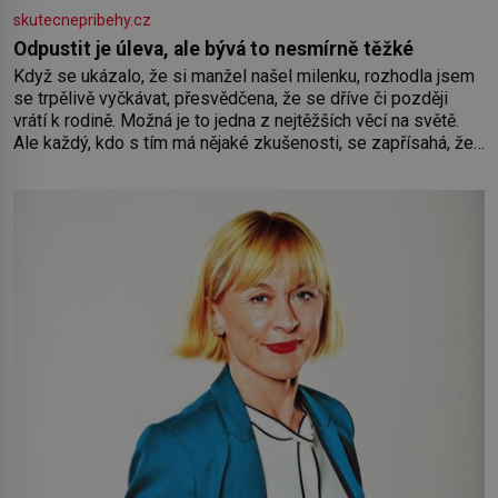
skutecnepribehy.cz
Odpustit je úleva, ale bývá to nesmírně těžké
Když se ukázalo, že si manžel našel milenku, rozhodla jsem
se trpělivě vyčkávat, přesvědčena, že se dříve či později
vrátí k rodině. Možná je to jedna z nejtěžších věcí na světě.
Ale každý, kdo s tím má nějaké zkušenosti, se zapřísahá, že
pokud odpustíte, znatelně se vám uleví. Když se ke mně
doneslo, že si manžel pořídil milenku,