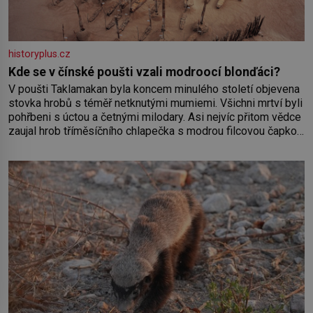
historyplus.cz
Kde se v čínské poušti vzali modroocí blonďáci?
V poušti Taklamakan byla koncem minulého století objevena
stovka hrobů s téměř netknutými mumiemi. Všichni mrtví byli
pohřbeni s úctou a četnými milodary. Asi nejvíc přitom vědce
zaujal hrob tříměsíčního chlapečka s modrou filcovou čapkou,
z níž se draly blonďaté vlásky. Fakt, že jsou těla dávných lidí
nesmírně dobře zachovalá, přičítají odborníci zdejším
klimatickým podmínkám. Sucho, prosolené písky a extrémně