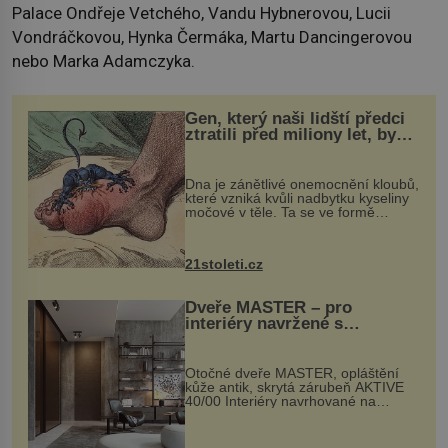
Palace Ondřeje Vetchého, Vandu Hybnerovou, Lucii
Vondráčkovou, Hynka Čermáka, Martu Dancingerovou
nebo Marka Adamczyka.
Gen, který naši lidští předci
ztratili před miliony let, by
mohl pomoci s léčbou
„nemoci králů“
Dna je zánětlivé onemocnění kloubů,
které vzniká kvůli nadbytku kyseliny
močové v těle. Ta se ve formě
krystalků ukládá v blízkosti kloubů,
nejčastěji přitom postihuje palce na
nohou, a způsobuje bole...
21stoleti.cz
Dveře MASTER – pro
interiéry navržené s
rozumem i vášní!
Otočné dveře MASTER, opláštění
kůže antik, skrytá zárubeň AKTIVE
40/00 Interiéry navrhované na
zakázku často vyžadují atypické
rozměry nejen nábytku, ale i
otvorových prvků. Technické zázemí