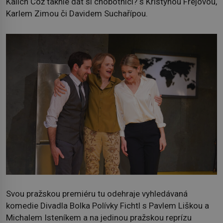
Kalich Což takhle dát si chobotnici? s Kristýnou Frejovou,
Karlem Zimou či Davidem Suchařípou.
Svou pražskou premiéru tu odehraje vyhledávaná
komedie Divadla Bolka Polívky Fichtl s Pavlem Liškou a
Michalem Isteníkem a na jedinou pražskou reprízu