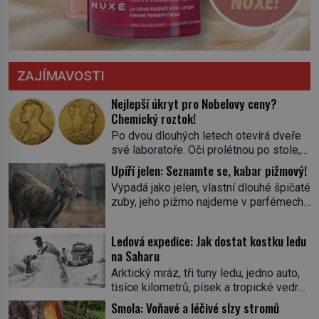
ZAJÍMAVOSTI
Nejlepší úkryt pro Nobelovy ceny?
Chemický roztok!
Po dvou dlouhých letech otevírá dveře
své laboratoře. Oči prolétnou po stole,
aby pak ulpěly na regálu, kde se nachází
Upíří jelen: Seznamte se, kabar pižmový!
všemožné látky. Hledá žluto-oranžovou
Vypadá jako jelen, vlastní dlouhé špičaté
tekutinu, jakmile ji zahlédne, nesmírně
zuby, jeho pižmo najdeme v parfémech
se mu uleví. Teď může svůj plán
celého světa a narazit na něj je velice
dokončit. Pod termínem aqua regia se
těžké. Tato charakteristika sedí na
skrývá směs s názvem lučavka
Ledová expedice: Jak dostat kostku ledu
jediného zástupce zvířecí říše – kabara
královská. Svůj přídomek nemá pro nic
na Saharu
pižmového. V Evropě ho jako první
za nic, […]
Arktický mráz, tři tuny ledu, jedno auto,
popíše švédský botanik Carl Linné
tisíce kilometrů, písek a tropické vedro.
(1707–1778), jenže v Asii o něm ví už
To je ve zkratce zdánlivě nesplnitelná
celá staletí. Zvíře připomíná jelena,
Smola: Voňavé a léčivé slzy stromů
výzva, která se promění v úžasné
v kohoutku dosahuje […]