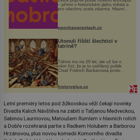
Letos poprvé podle nového konceptu
– přímo v historickém jádru města a
pro všechny zcela zdarma. Hlavní
program se odehraje na Karlově a
Husově náměstí. Návštěvníci se
mohou těšit na víno, burčák, pes...
epochanacestach.cz
Utonuli říšští šlechtici v
latríně?
Táhne mu na 20 let, ale už lze o
něm říct, že je to ostřílený politik.
Císař Fridrich Barbarossa proto
posílá svého syna a dědice Jindřicha
VI. do Erfurtu, aby se stal
prostředníkem při řešení sporu m...
historyplus.cz
Letní premiéry letos pod žižkovskou věží čekají novinky
Divadla Kalich Návštěva na zabití s Taťjanou Medveckou,
Sabinou Laurinovou, Matoušem Rumlem v hlavních rolích
a Dobře rozehraná partie s Radkem Holubem a Barborou
Hrzánovou, plus novou komedii Komorního divadla