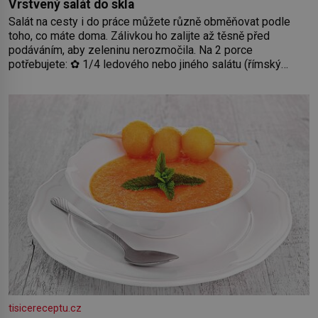
Vrstvený salát do skla
Salát na cesty i do práce můžete různě obměňovat podle
toho, co máte doma. Zálivkou ho zalijte až těsně před
podáváním, aby zeleninu nerozmočila. Na 2 porce
potřebujete: ✿ 1/4 ledového nebo jiného salátu (římský
salát, polníček…) ✿ 1 malá konzerva kukuřice ✿ ½ okurky ✿
2 rajčata Zálivka: ✿ 4 lžíce olivového oleje ✿ 1 lžíci citronové
šťávy ✿ ½ stroužku
tisicereceptu.cz