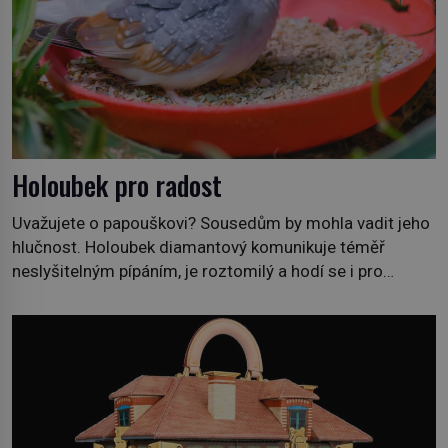
Holoubek pro radost
Uvažujete o papouškovi? Sousedům by mohla vadit jeho
hlučnost. Holoubek diamantový komunikuje téměř
neslyšitelným pípáním, je roztomilý a hodí se i pro
chovatele začátečníky. Jedná se o nenáročného
klidného ptáčka, který většinu dne jen posedává. Hodně
času tráví na zemi, kde sbírá zbytky semínek Jeho
domovinou je prakticky celá Austrálie s výjimkou
pobřežní oblasti. […]