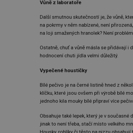
Vůně z laboratoře
Další smutnou skutečností je, že vůně, kte
na pokrmy v něm nabízené, není přirozená,
na loji smažených hranolek? Není problém
Ostatně, chuť a vůně másla se přidávají i 
hodnocení chuti jídla velmi důležitý.
Vypečené houstičky
Bílé pečivo je na černé listině hned z něko
klíčku, které jsou ovšem při výrobě bílé 
jednoho kila mouky bílé připraví více pečiv
Obsahuje také lepek, který je v současné d
jinak to není třeba, stačí místo velkého m
Housky, rohlíky či těsto na pizzu obsahují