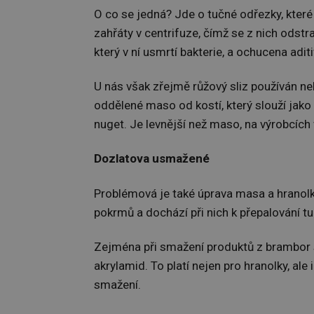
O co se jedná? Jde o tučné odřezky, které
zahřáty v centrifuze, čímž se z nich odst
který v ní usmrtí bakterie, a ochucena aditi
U nás však zřejmě růžový sliz používán neb
oddělené maso od kostí, který slouží jako
nuget. Je levnější než maso, na výrobcích
Dozlatova usmažené
Problémová je také úprava masa a hranolk
pokrmů a dochází při nich k přepalování tu
Zejména při smažení produktů z brambor 
akrylamid. To platí nejen pro hranolky, ale 
smažení.