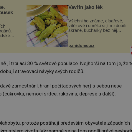
še.
Vavřín jako lék
kousek
Všichni ho známe, císařové,
vítězové i umělci si jím zdobili
ích
skráně, kuchařky bez něj
orgánů.
neuvaří, a to ještě nevíte, že
lidské
bobkový list může výrazně
gán za
zmírnit některé naše neduhy.
t
panidomu.cz
Obsahuje v malém množství
 co když
ně...
mám...
ě jí trpí asi 30 % světové populace. Nejhorší na tom je, že t
odobují stravovací návyky svých rodičů.
avé zaměstnání, hraní počítačových her) s sebou nese
b (cukrovka, nemoci srdce, rakovina, deprese a další).
lahobytu, protože postihují především obyvatele západních
ým stylem života. Významně se na tom podílí právě nevhod