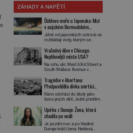
ZÁHADY A NAPĚTÍ
ť
Ďáblovo moře u Japonska: Mizí
bo
v asijském Bermudském
trojúhelníku lodě ve spárech
Jižně od japonských ostrovů se
neznámé síly?
rozkládají vody, kterým se
přezdívá Ďáblovo moře. Vypráví
Vražedný dům v Chicagu:
se o lodích mizejících beze
stopy, podivných světlech,
Nejděsivější místo USA?
zrádných proudech i mořských
Na rohu ulic West 63rd Street a
dracích, kteří měli tyto končiny
South Wallace Avenue v
střežit už v dávných legendách.
Chicagu stojí nenápadná pošta.
Je tichomořský Dračí
Tragédie v Aberfanu:
Nemá žádný speciální nápis ani
trojúhelník skutečně prokletým
pamětní desku. A přesto prý
Předpověděla dívka smrtící
místem, nebo se zde jen
místní zaměstnanci neradi
nebezpečná příroda proměnila
sesuv půdy?
Ráno odchází do školy jako
chodí do sklepa. Právě tady
v jednu z nejpůsobivějších
tisíce jiných dětí. Ještě předtím
totiž sídlil sériový vrah H. H.
námořních záhad? […]
se ale svěří matce s podivným
Holmes a také
Upírka z Dunaje: Žena, která
snem. Ve škole, kterou dobře
nejpropracovanější past na lidi
zná, tentokrát nevidí budovu ani
chodila po vodě
v dějinách americké
,
spolužáky. Místo nich se před ní
kriminalistiky. Herman Webster
.
Je pozdní noc a po hladině
tyčí cosi temného. O několik
Mudgett (1861–1896) přijíždí […]
Dunaje kráčí žena. Neklesá,
hodin později je mrtvá. Mohla