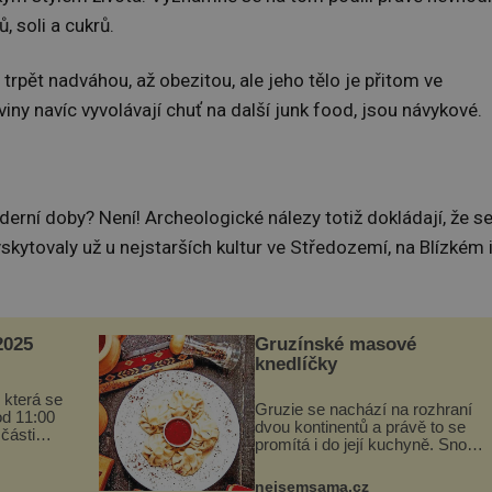
 soli a cukrů.
 trpět nadváhou, až obezitou, ale jeho tělo je přitom ve
ny navíc vyvolávají chuť na další junk food, jsou návykové.
derní doby? Není! Archeologické nálezy totiž dokládají, že s
kytovaly už u nejstarších kultur ve Středozemí, na Blízkém 
025
Gruzínské masové
knedlíčky
 která se
Gruzie se nachází na rozhraní
od 11:00
dvou kontinentů a právě to se
 části
promítá i do její kuchyně. Snoubí
programu
se v ní evropské a asijské chutě
ou
a díky tomu vznikají rozmanité a
vou
nejsemsama.cz