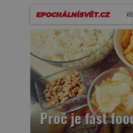
VĚ
Proč je fast fo