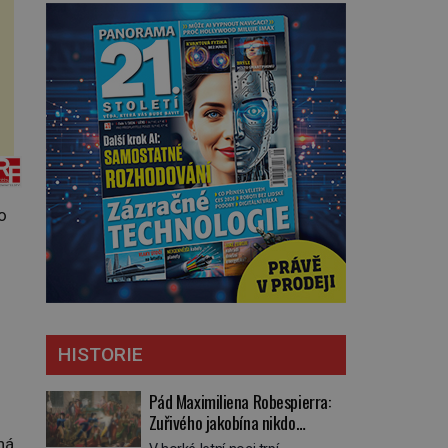
o
HISTORIE
Pád Maximiliena Robespierra:
Zuřivého jakobína nikdo
nelitoval?
ná