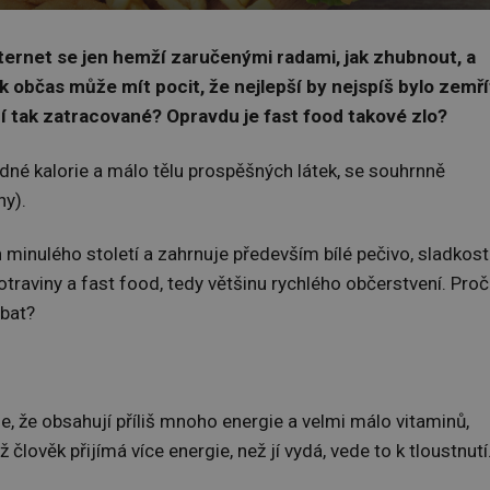
nternet se jen hemží zaručenými radami, jak zhubnout, a
k občas může mít pocit, že nejlepší by nejspíš bylo zemří
ní tak zatracované? Opravdu je fast food takové zlo?
zdné kalorie a málo tělu prospěšných látek, se souhrnně
ny).
h minulého století a zahrnuje především bílé pečivo, sladkosti
raviny a fast food, tedy většinu rychlého občerstvení. Proč
ýbat?
, že obsahují příliš mnoho energie a velmi málo vitaminů,
ž člověk přijímá více energie, než jí vydá, vede to k tloustnutí