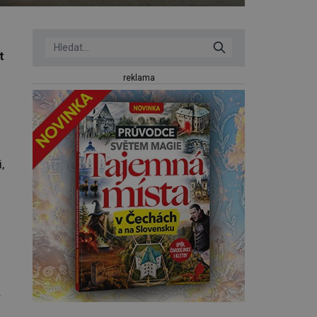
t
reklama
,
.