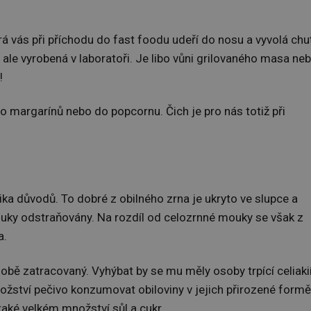
rá vás při příchodu do fast foodu udeří do nosu a vyvolá chu
 ale vyrobená v laboratoři. Je libo vůni grilovaného masa ne
!
do margarínů nebo do popcornu. Čich je pro nás totiž při
lika důvodů. To dobré z obilného zrna je ukryto ve slupce a
mouky odstraňovány. Na rozdíl od celozrnné mouky se však z
a.
obě zatracovaný. Vyhýbat by se mu měly osoby trpící celiakií
nožství pečivo konzumovat obiloviny v jejich přirozené formě
 také velkém množství sůl a cukr.