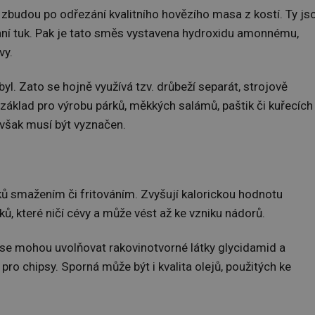
 zbudou po odřezání kvalitního hovězího masa z kostí. Ty js
raní tuk. Pak je tato směs vystavena hydroxidu amonnému,
vy.
yl. Zato se hojně využívá tzv. drůbeží separát, strojově
 základ pro výrobu párků, měkkých salámů, paštik či kuřecích
 však musí být vyznačen.
ů smažením či fritováním. Zvyšují kalorickou hodnotu
ků, které ničí cévy a může vést až ke vzniku nádorů.
se mohou uvolňovat rakovinotvorné látky glycidamid a
i pro chipsy. Sporná může být i kvalita olejů, použitých ke