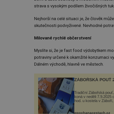
strava s vysokým podílem živočišných tuků,
Nejhorší na celé situaci je, že člověk může
skutečnosti podvyživené. Nevhodné potravi
Milované rychlé občerstvení
Myslíte si, že je fast food výdobytkem mo
potraviny určené k okamžité konzumaci vys
Dálném východě, hlavně ve městech.
ZÁBOŘSKÁ POUŤ 2
Tradiční Zábořská pouť,
koná v neděli 7.9.2025 
hod. u kostela v Záboří,
obce Kly u Mělníka. V 
naleznete komentovan
prohlídku kostela, dobo
epochanacestach.cz