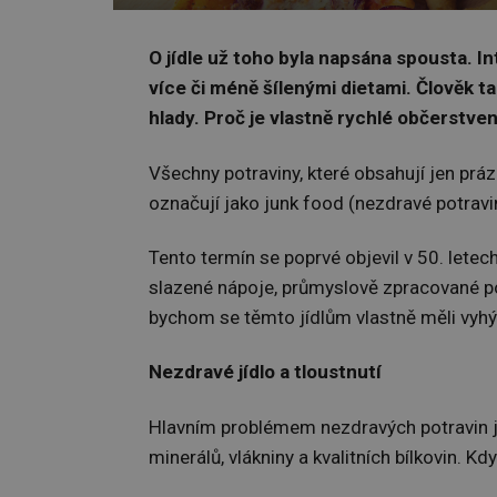
O jídle už toho byla napsána spousta. I
více či méně šílenými dietami. Člověk ta
hlady. Proč je vlastně rychlé občerstve
Všechny potraviny, které obsahují jen prá
označují jako junk food (nezdravé potravi
Tento termín se poprvé objevil v 50. letec
slazené nápoje, průmyslově zpracované pot
bychom se těmto jídlům vlastně měli vyh
Nezdravé jídlo a tloustnutí
Hlavním problémem nezdravých potravin je
minerálů, vlákniny a kvalitních bílkovin. Kdy