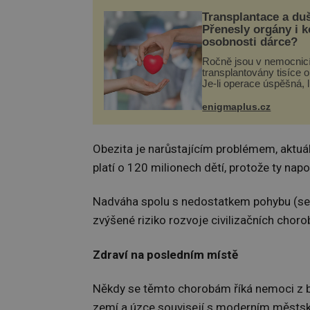
Transplantace a du
Přenesly orgány i 
osobnosti dárce?
Ročně jsou v nemocnic
transplantovány tisíce 
Je-li operace úspěšná, 
tělo přijme darovaný or
své a pacient může vés
enigmaplus.cz
plnohodnotný život. Ale
při transplantaci nepřijí
Obezita je narůstajícím problémem, aktuáln
platí o 120 milionech dětí, protože ty nap
Nadváha spolu s nedostatkem pohybu (sed
zvýšené riziko rozvoje civilizačních choro
Zdraví na posledním místě
Někdy se těmto chorobám říká nemoci z b
zemí a úzce souvisejí s moderním městsk