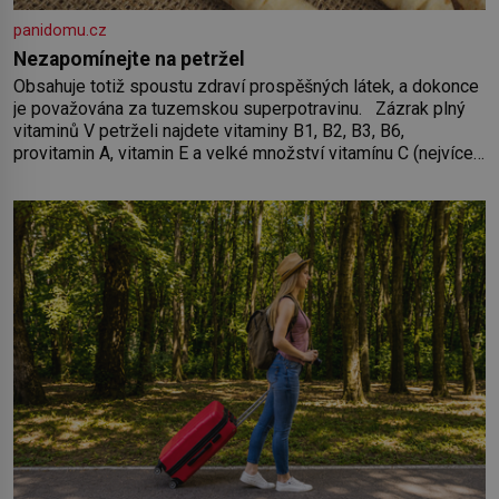
panidomu.cz
Nezapomínejte na petržel
Obsahuje totiž spoustu zdraví prospěšných látek, a dokonce
je považována za tuzemskou superpotravinu. Zázrak plný
vitaminů V petrželi najdete vitaminy B1, B2, B3, B6,
provitamin A, vitamin E a velké množství vitamínu C (nejvíce
ho má nať, dokonce třikrát více než pomeranč, v kořeni je
také, ale je ho desetkrát méně), a kyselinu listovou. Ale