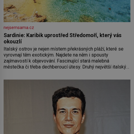
nejsemsama.cz
Sardinie: Karibik uprostřed Středomoří, který vás
okouzlí
Italský ostrov je nejen místem překrásných pláží, které se
vyrovnají těm exotickým. Najdete na něm i spousty
zajímavostí k objevování. Fascinující stará malebná
městečka či třeba dechberoucí útesy. Druhý největší italský
ostrov o velikosti přibližně jedné třetiny České republiky vás
ohromí nejen svými plážemi s bílým pískem jako v Karibiku,
ale i divokou krajinou, také bohatou historií i luxusem.Zjistěte,