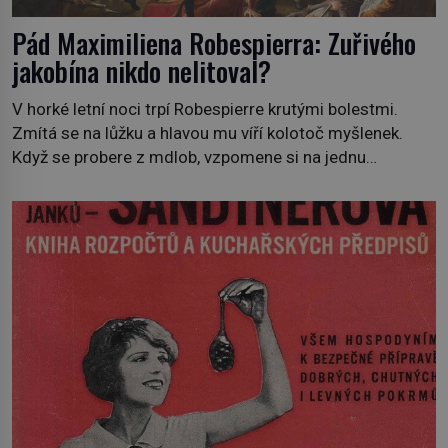
Pád Maximiliena Robespierra: Zuřivého
jakobína nikdo nelitoval?
V horké letní noci trpí Robespierre krutými bolestmi.
Zmítá se na lůžku a hlavou mu víří kolotoč myšlenek.
Když se probere z mdlob, vzpomene si na jednu
z pařížských jasnovidek, kterou před lety navštívil.
Prorokovala mu tragický osud. Tehdy se jí vysmál.
„Robespierre to dotáhne hodně daleko,“ prohlásil o něm
jiný významný francouzský revolucionář, Honoré de
Mirabeau […]