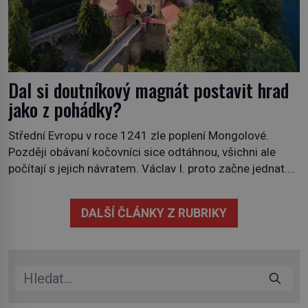
Dal si doutníkový magnát postavit hrad
jako z pohádky?
Střední Evropu v roce 1241 zle poplení Mongolové.
Později obávaní kočovníci sice odtáhnou, všichni ale
počítají s jejich návratem. Václav I. proto začne jednat.
Na další případné řádění barbarů z východu se chce
pečlivě připravit! Český král Václav I. (1205–1253)
DALŠÍ ČLÁNKY Z RUBRIKY
přijme opatření, která mají posílit obranu jeho království.
Zajistit hodlá především severní hranici. Na […]