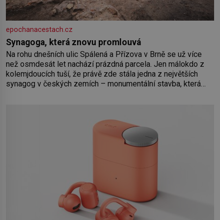
epochanacestach.cz
Synagoga, která znovu promlouvá
Na rohu dnešních ulic Spálená a Přízova v Brně se už více
než osmdesát let nachází prázdná parcela. Jen málokdo z
kolemjdoucích tuší, že právě zde stála jedna z největších
synagog v českých zemích – monumentální stavba, která
byla po desetiletí symbolem sebevědomé a prosperující
židovské komunity. Brněnská Velká synagoga byla
slavnostně otevřena v roce