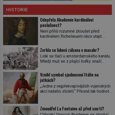
HISTORIE
Odepřela Akademie kardinálovi
poslušnost?
Není příliš rozumné zkoušet před
kardinálem Richelieuem něco utajit.
První ministr se dříve či později dozví o
všem a s potenciálními spiklenci umí
Zvrhla se lidová zábava v masakr?
rázně zatočit. Od roku 1629 se
Lidé se tlačí u amsterdamského kanálu.
setkávají v pařížském domě
Mladý muž se z plující loďky snaží
spisovatele Valentina Conrarta (1603–
sundat živého úhoře zavěšeného nad
1675). Diskutují o literárních dílech.
hladinou na laně. Zavrávorá a padá do
Nikomu se tím ale příliš nechlubí. Někdo
Vznikl symbol sjednocení Itálie na
vody. Diváci křičí a smějí se. Nevinná
by jejich spolek klidně mohl považovat
jatkách?
pouliční zábava, dalo by se říct. V
za nelegální. […]
„Jedna z nejpřekvapivějších vojenských
nizozemských městech má svou tradici,
akcí našeho století.“ Přesně tak hodnotí
hlavně v lidových čtvrtích. Aspoň na
americký list The New-York Tribune v
chvilku se při ní můžou […]
roce 1860 dobytí sicilského Palerma.
Na jeho počátku přitom stála zhruba
Zmoudřel La Fontaine až před smrtí?
tisícovka Červených košil, které vedl do
Ctihodní členové Akademie se shodují