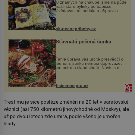
U známých na chalupě jsme na půdě
našli staré bylinky po babičce.
Zvědavost mi nedala a připravila
jsem si z nich lektvar… Zimní pobyt
na chalupě se pro mě vlastní vinou
změnil v děsivý zážitek, na kt...
skutecnepribehy.cz
Šťavnatá pečená šunka
Tahle úprava vás určitě přesvědčí o
jednom: šunku nemusí doprovázet
jen ostré a slané chutě. Navíc s ní
nakrmíte poměrně hodně hladových
krků. Ingredience sádlo 3 kg šunky
vcelku 3 stroužky česneku hl...
tisicereceptu.cz
Trest mu je sice posléze změněn na 20 let v saratovské
věznici (asi 750 kilometrů jihovýchodně od Moskvy), ale
už po dvou letech zde umírá, podle všeho je umořen
hlady.