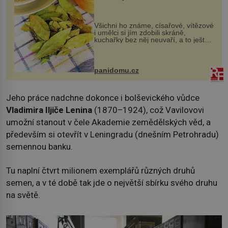
Všichni ho známe, císařové, vítězové
i umělci si jím zdobili skráně,
kuchařky bez něj neuvaří, a to ještě
nevíte, že bobkový list může výrazně
zmírnit některé naše neduhy.
Obsahuje v malém množství ně...
panidomu.cz
Jeho práce nadchne dokonce i bolševického vůdce
Vladimira Iljiče Lenina
(1870–1924), což Vavilovovi
umožní stanout v čele Akademie zemědělských věd, a
především si otevřít v Leningradu (dnešním Petrohradu)
semennou banku.
Tu naplní čtvrt milionem exemplářů různých druhů
semen, a v té době tak jde o největší sbírku svého druhu
na světě.