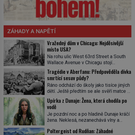
ZÁHADY A NAPĚTÍ
Vražedný dům v Chicagu: Nejděsivější
místo USA?
Na rohu ulic West 63rd Street a South
Wallace Avenue v Chicagu stojí
nenápadná pošta. Nemá žádný speciální
Tragédie v Aberfanu: Předpověděla dívka
nápis ani pamětní desku. A přesto prý
smrtící sesuv půdy?
místní zaměstnanci neradi chodí do
Ráno odchází do školy jako tisíce jiných
sklepa. Právě tady totiž sídlil sériový
dětí. Ještě předtím se ale svěří matce s
vrah H. H. Holmes a také
podivným snem. Ve škole, kterou dobře
nejpropracovanější past na lidi
Upírka z Dunaje: Žena, která chodila po
zná, tentokrát nevidí budovu ani
v dějinách americké kriminalistiky.
vodě
spolužáky. Místo nich se před ní tyčí
Herman Webster Mudgett (1861–1896)
Je pozdní noc a po hladině Dunaje kráčí
cosi temného. O několik hodin později je
přijíždí […]
žena. Neklesá, nezanechává vlny a
mrtvá. Mohla devítiletá Zahlédla vlastní
pohybuje se tiše, jako by černá voda
osud? Dne 21. října 1966 se velšská
Poltergeist od Rudňan: Záhadné
pod ní byla dlažbou. Muž, který ji z
vesnice Aberfan […]