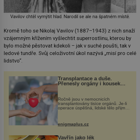
Vavilov chtěl vymýtit hlad. Narodil se ale na špatném místě.
Kromě toho se Nikolaj Vavilov (1887–1943) z nich snaží
vzájemným křížením vyšlechtit superrostlinu, kterou by
bylo možné pěstovat kdekoli – jak v suché poušti, tak v
ledové tundře. Svůj celoživotní úkol nazývá „misí pro celé
lidstvo“.
Transplantace a duše.
Přenesly orgány i kousek
osobnosti dárce?
Ročně jsou v nemocnicích
transplantovány tisíce orgánů. Je-li
operace úspěšná, lidské tělo přijme
darovaný orgán za své a pacient
může vést plnohodnotný život. Ale co
když při transplantaci nepřijímám...
enigmaplus.cz
Vavřín jako lék