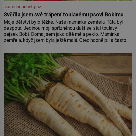
skutecnepribehy.cz
Svěřila jsem své trápení toulavému psovi Bobimu
Moje dětství bylo těžké. Naše maminka zemřela. Táta byl
despota. Jedinou mojí spřízněnou duší se stal toulavý
pejsek Bobi. Doma jsem jako dítě měla peklo. Maminka
zemřela, když jsem byla ještě malá. Otec hodně pil a často
dokázal propít skoro celou výplatu. Čtyři roky jsem chodila
do školy u nás na vesnici. Měli mě tam rádi, protože