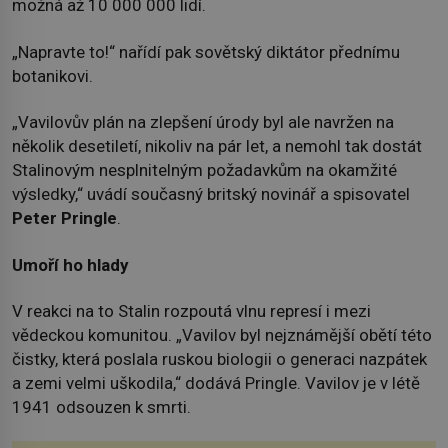
možná až 10 000 000 lidí.
„Napravte to!“ nařídí pak sovětský diktátor přednímu
botanikovi.
„Vavilovův plán na zlepšení úrody byl ale navržen na
několik desetiletí, nikoliv na pár let, a nemohl tak dostát
Stalinovým nesplnitelným požadavkům na okamžité
výsledky,“ uvádí současný britský novinář a spisovatel
Peter Pringle
.
Umoří ho hlady
V reakci na to Stalin rozpoutá vlnu represí i mezi
vědeckou komunitou. „Vavilov byl nejznámější obětí této
čistky, která poslala ruskou biologii o generaci nazpátek
a zemi velmi uškodila,“ dodává Pringle. Vavilov je v létě
1941 odsouzen k smrti.