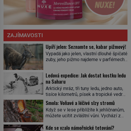
ZAJÍMAVOSTI
Upíří jelen: Seznamte se, kabar pižmový!
Vypadá jako jelen, vlastní dlouhé špičaté
zuby, jeho pižmo najdeme v parfémech
celého světa a narazit na něj je velice
těžké. Tato charakteristika sedí na
Ledová expedice: Jak dostat kostku ledu
jediného zástupce zvířecí říše – kabara
na Saharu
pižmového. V Evropě ho jako první
Arktický mráz, tři tuny ledu, jedno auto,
popíše švédský botanik Carl Linné
tisíce kilometrů, písek a tropické vedro.
(1707–1778), jenže v Asii o něm ví už
To je ve zkratce zdánlivě nesplnitelná
celá staletí. Zvíře připomíná jelena,
Smola: Voňavé a léčivé slzy stromů
výzva, která se promění v úžasné
v kohoutku dosahuje […]
Když se v lese přiblížíte k jehličnanům,
dobrodružství a důkaz, že nic není
můžete ucítit zvláštní vůni. Vychází z
nemožné. Vše začíná na podzim 1958
lepkavé látky, která vytéká z
jako hec. Rádio Luxembourg přichází s
Kde se vzalo námořnické tetování?
poraněného kmene. Kdysi lidé věřili, že
neobvyklou výzvou. Tomu, kdo dokáže