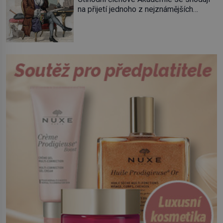
boje slavný italský revolucionář
na přijetí jednoho z nejznámějších
Giuseppe Garibaldi. Pro své
spisovatelů do svých řad. Čeká se jen
skálopevné přesvědčení o nutnosti
na potvrzení volby králem. „Cože? La
sjednotit Itálii se nejednou ocitl v
Fontaine? Toho nikdy neschválím!“
hledáčku úřadů i […]
prská panovník. Dlouho se Jean de La
Fontaine, narozený 8. července 1621,
nemůže rozhodnout, co v životě vlastně
bude dělat. Převezme práci lesního
dozorce po svém otci, ale víc […]