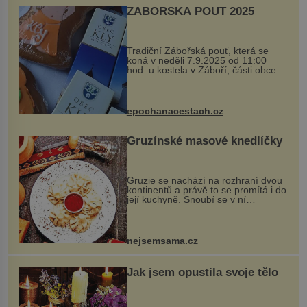
ZÁBOŘSKÁ POUŤ 2025
Tradiční Zábořská pouť, která se
koná v neděli 7.9.2025 od 11:00
hod. u kostela v Záboří, části obce
Kly u Mělníka. V programu naleznete
komentovanou prohlídku kostela,
dobovou hudbu, řemesla, atrakce...
epochanacestach.cz
Gruzínské masové knedlíčky
Gruzie se nachází na rozhraní dvou
kontinentů a právě to se promítá i do
její kuchyně. Snoubí se v ní
evropské a asijské chutě a díky tomu
vznikají rozmanité a chuťově bohaté
pokrmy, které rozhodně st...
nejsemsama.cz
Jak jsem opustila svoje tělo