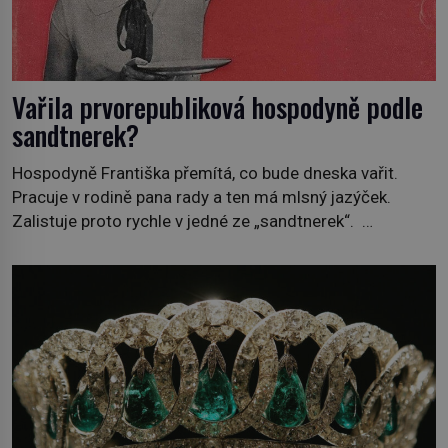
Vařila prvorepubliková hospodyně podle
sandtnerek?
Hospodyně Františka přemítá, co bude dneska vařit.
Pracuje v rodině pana rady a ten má mlsný jazýček.
Zalistuje proto rychle v jedné ze „sandtnerek“.
„Zaplaťpánbůh, že už nemusíme chodit s lístky,“
povzdechne si směrem ke služce, kterou má v kuchyni k
ruce. Ještě v prvních letech nové republiky fungoval kvůli
nedostatku zboží přídělový systém. […]