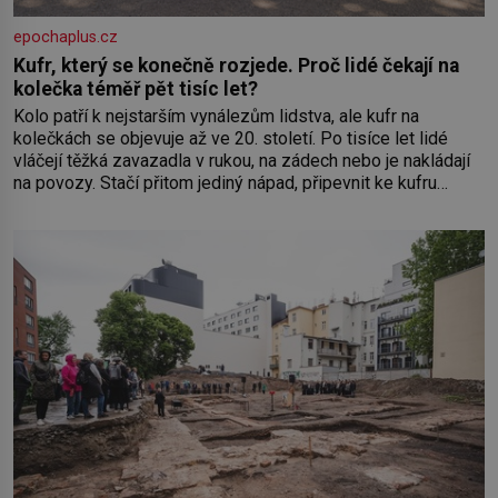
epochaplus.cz
Kufr, který se konečně rozjede. Proč lidé čekají na
kolečka téměř pět tisíc let?
Kolo patří k nejstarším vynálezům lidstva, ale kufr na
kolečkách se objevuje až ve 20. století. Po tisíce let lidé
vláčejí těžká zavazadla v rukou, na zádech nebo je nakládají
na povozy. Stačí přitom jediný nápad, připevnit ke kufru
kolečka. Jenže právě ten nikdo dlouho nedostane. Až jednou
se na letišti ozve věta, která změní