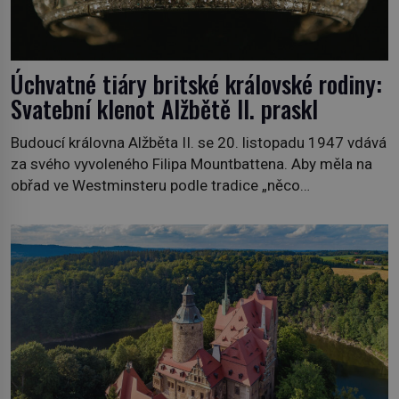
Úchvatné tiáry britské královské rodiny:
Svatební klenot Alžbětě II. praskl
Budoucí královna Alžběta II. se 20. listopadu 1947 vdává
za svého vyvoleného Filipa Mountbattena. Aby měla na
obřad ve Westminsteru podle tradice „něco
vypůjčeného“, její matka jí věnuje jedinečný šperk ze své
soukromé kolekce – diamantovou tiáru královny Marie.
„Je to ošklivá špičatá tiára,“ zhodnotil klenot britský
politik Sir Henry Channon (1897–1958), když si […]