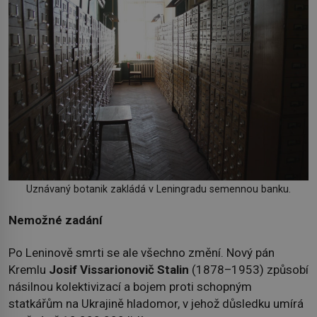
Uznávaný botanik zakládá v Leningradu semennou banku.
Nemožné zadání
Po Leninově smrti se ale všechno změní. Nový pán
Kremlu
Josif Vissarionovič Stalin
(1878–1953) způsobí
násilnou kolektivizací a bojem proti schopným
statkářům na Ukrajině hladomor, v jehož důsledku umírá