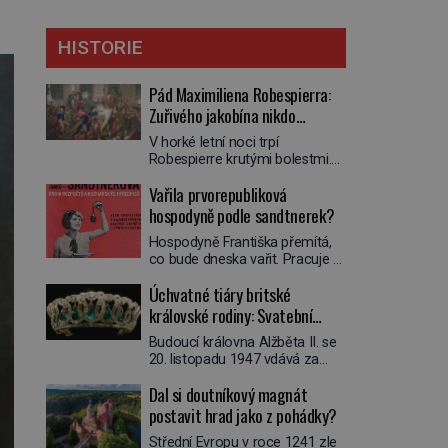
HISTORIE
Pád Maximiliena Robespierra:
Zuřivého jakobína nikdo
nelitoval?
V horké letní noci trpí
Robespierre krutými bolestmi.
Zmítá se na lůžku a hlavou mu
Vařila prvorepubliková
víří kolotoč myšlenek. Když se
probere z mdlob, vzpomene si
hospodyně podle sandtnerek?
na jednu z pařížských
Hospodyně Františka přemítá,
jasnovidek, kterou před lety
co bude dneska vařit. Pracuje v
navštívil. Prorokovala mu
rodině pana rady a ten má
tragický osud. Tehdy se jí
Úchvatné tiáry britské
mlsný jazýček. Zalistuje proto
vysmál. „Robespierre to
rychle v jedné ze „sandtnerek“.
královské rodiny: Svatební
dotáhne hodně daleko,“
„Zaplaťpánbůh, že už
prohlásil o něm jiný významný
klenot Alžbětě II. praskl
Budoucí královna Alžběta II. se
nemusíme chodit s lístky,“
francouzský revolucionář,
20. listopadu 1947 vdává za
povzdechne si směrem ke
Honoré de Mirabeau […]
svého vyvoleného Filipa
služce, kterou má v kuchyni k
Dal si doutníkový magnát
Mountbattena. Aby měla na
ruce. Ještě v prvních letech
obřad ve Westminsteru podle
postavit hrad jako z pohádky?
nové republiky fungoval kvůli
tradice „něco vypůjčeného“, její
nedostatku zboží přídělový
Střední Evropu v roce 1241 zle
matka jí věnuje jedinečný šperk
systém. […]