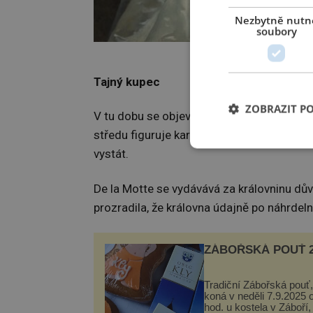
Nezbytně nutn
soubory
Šperk byl vytvoř
Tajný kupec
ZOBRAZIT P
V tu dobu se objevuje
Jeanne de la Mot
středu figuruje kardinál
Louis de Rohan
(
vystát.
De la Motte se vydávává za královninu důvě
prozradila, že královna údajně po náhrdelní
ZÁBOŘSKÁ POUŤ 2
Tradiční Zábořská pouť,
koná v neděli 7.9.2025 
hod. u kostela v Záboří,