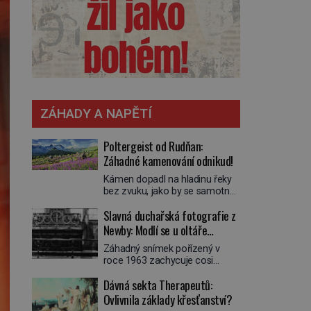
ZÁHADY A NAPĚTÍ
Poltergeist od Rudňan:
Záhadné kamenování odnikud!
Kámen dopadl na hladinu řeky
bez zvuku, jako by se samotná
voda rozhodla mlčet. Mladší z
Slavná duchařská fotografie z
chlapců bolestně strhl ruku, ale
další úder ho zasáhl dříve, než si
Newby: Modlí se u oltáře
vůbec uvědomil pohyb: tiše,
přízračný mnich?
Záhadný snímek pořízený v
nelidsky přesně. „Odkud…?“
roce 1963 zachycuje cosi
zachrčel starší student, ale v
zvláštního. Někteří věří, že
houštině na břehu nebyl nikdo,
Dávná sekta Therapeutů:
poloprůhledná postava stojící u
kdo by po nich mohl cokoliv
oltáře je duch mnicha ze 16.
Ovlivnila základy křesťanství?
házet. A když se […]
století s bílým závojem přes