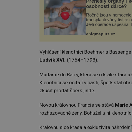
Přenesly orgány i 
osobnosti dárce?
Ročně jsou v nemocnic
transplantovány tisíce 
Je-li operace úspěšná, 
tělo přijme darovaný or
své a pacient může vés
enigmaplus.cz
plnohodnotný život. Ale
při transplantaci nepřijí
Vyhlášení klenotníci Boehmer a Bassenge h
Ludvík XVI.
(1754–1793).
Madame du Barry, která se o krále stará až
Klenotníci se ocitají v pasti, šperk stál 
zkusit prodat šperk jinde.
Novou královnou Francie se stává
Marie 
rozhazovačné ženy. Bohužel u ní klenotníc
Královnu sice krása a exkluzivita náhrdeln