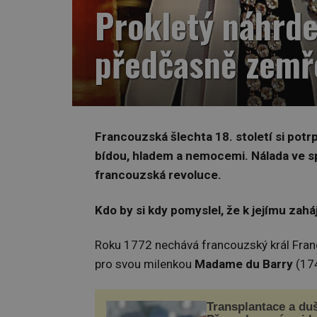
Prokletý náhrde
předčasně zemř
Francouzská šlechta 18. století si potrp
bídou, hladem a nemocemi. Nálada ve spo
francouzská revoluce.
Kdo by si kdy pomyslel, že k jejímu za
Roku 1772 nechává francouzský král Fran
pro svou milenkou
Madame du Barry
(17
Transplantace a du