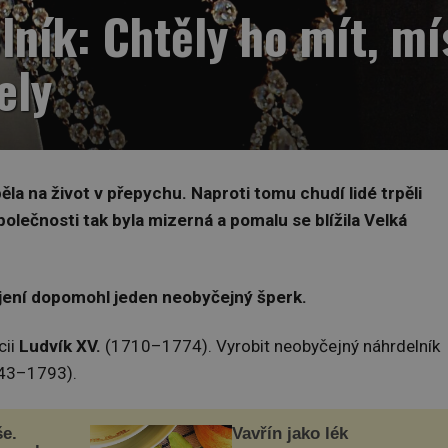
lník: Chtěly ho mít, mí
ely
ěla na život v přepychu. Naproti tomu chudí lidé trpěli
lečnosti tak byla mizerná a pomalu se blížila Velká
hájení dopomohl jeden neobyčejný šperk.
cii
Ludvík XV.
(1710–1774). Vyrobit neobyčejný náhrdelník
43–1793).
še.
Vavřín jako lék