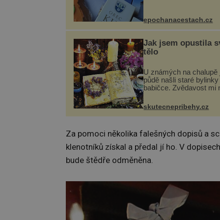
obce Kly u Mělníka. V 
naleznete komentovan
prohlídku kostela, dobo
epochanacestach.cz
hudbu, řemesla, atrakce
Jak jsem opustila s
tělo
U známých na chalupě 
půdě našli staré bylinky
babičce. Zvědavost mi 
připravila jsem si z nich
lektvar… Zimní pobyt n
skutecnepribehy.cz
chalupě se pro mě vlast
změnil v děsivý zážitek, 
Za pomoci několika falešných dopisů a sch
klenotníků získal a předal jí ho. V dopisec
bude štědře odměněna.