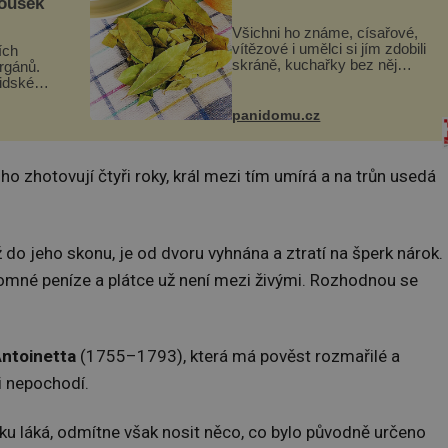
kousek
Všichni ho známe, císařové,
vítězové i umělci si jím zdobili
ích
skráně, kuchařky bez něj
orgánů.
neuvaří, a to ještě nevíte, že
lidské
bobkový list může výrazně
gán za
zmírnit některé naše neduhy.
t
panidomu.cz
Obsahuje v malém množství
 co když
ně...
mám...
o zhotovují čtyři roky, král mezi tím umírá a na trůn usedá
 do jeho skonu, je od dvoru vyhnána a ztratí na šperk nárok.
ohromné peníze a plátce už není mezi živými. Rozhodnou se
Antoinetta
(1755–1793), která má pověst rozmařilé a
i nepochodí.
íku láká, odmítne však nosit něco, co bylo původně určeno