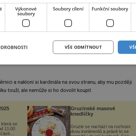
é
Výkonové
Soubory cílení
Funkční soubory
soubory
en pro královu milenku Madame du Barry.
ODROBNOSTI
VŠE ODMÍTNOUT
VŠ
te
(1756–1791). Zosnuje plán, jak náhrdelník získat. V jeho
1734–1803), ambiciózní muž, kterého královna nemůže
rnici a nakloní si kardinála na svou stranu, aby mu později
ku touží, ale nemůže si ho dovolit koupit.
025
Gruzínské masové
knedlíčky
 která se
Gruzie se nachází na rozhraní
od 11:00
dvou kontinentů a právě to se
 části