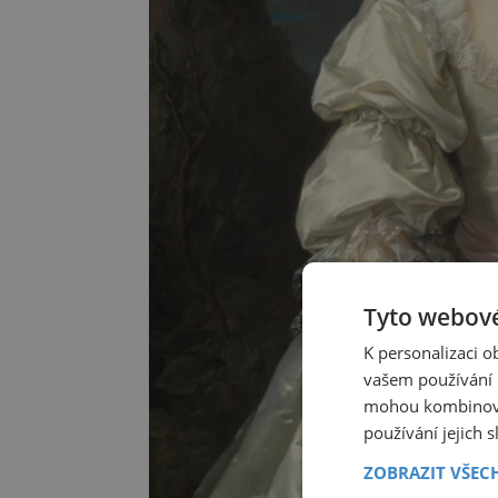
Tyto webové
K personalizaci 
vašem používání n
mohou kombinovat
používání jejich 
ZOBRAZIT VŠEC