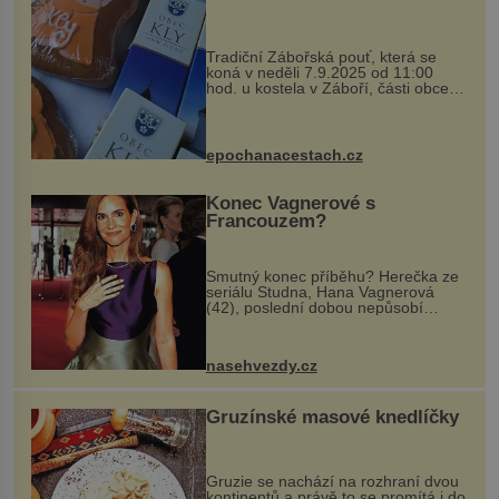
Tradiční Zábořská pouť, která se
koná v neděli 7.9.2025 od 11:00
hod. u kostela v Záboří, části obce
Kly u Mělníka. V programu naleznete
komentovanou prohlídku kostela,
dobovou hudbu, řemesla, atrakce...
epochanacestach.cz
Konec Vagnerové s
Francouzem?
Smutný konec příběhu? Herečka ze
seriálu Studna, Hana Vagnerová
(42), poslední dobou nepůsobí
nejšťastněji. Ačkoli časy její anorexie
jsou už dávno pryč a opět se pyšnila
ženskými křivkami, najednou s...
nasehvezdy.cz
Gruzínské masové knedlíčky
Gruzie se nachází na rozhraní dvou
kontinentů a právě to se promítá i do