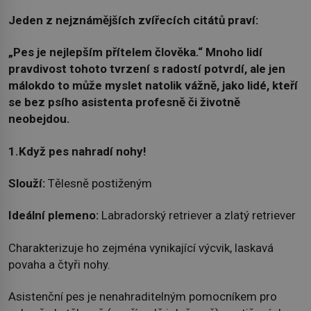
Jeden z nejznámějších zvířecích citátů praví:
„Pes je nejlepším přítelem člověka.“ Mnoho lidí
pravdivost tohoto tvrzení s radostí potvrdí, ale jen
málokdo to může myslet natolik vážně, jako lidé, kteří
se bez psího asistenta profesně či životně
neobejdou.
1.Když pes nahradí nohy!
Slouží:
Tělesně postiženým
Ideální plemeno:
Labradorský retriever a zlatý retriever
Charakterizuje ho zejména vynikající výcvik, laskavá
povaha a čtyři nohy.
Asistenční pes je nenahraditelným pomocníkem pro