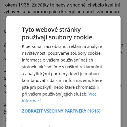
rokem 1935. Začátky to nebyly snadné, chybělo kvalitní
vybavení a na pomoc psích kolegů si museli záchranáři
ještě několik desítek let počkat.
Tyto webové stránky
Nic pro mohutné nemotory
používají soubory cookie.
Základní kámen naší horské kynologie byl položen v roce
K personalizaci obsahu, reklam a analýze
1966, kdy byla z vojenského střediska odkoupena 4 roky
návštěvnosti používáme soubory cookie.
stará fena německého ovčáka.
Informace o vašem používání našich
stránek také sdílíme s našimi reklamními
Postupem času se využívání tzv. „lavinových psů“
a analytickými partnery, kteří je mohou
osvědčilo natolik, že získalo mezinárodní rozměr a
kombinovat s dalšími informacemi, které
kromě vyhledávání lidí pod lavinou se jejich specializace
jste jim poskytli nebo které shromáždili
rozšířily o celou řadu dalších.
při vašem používání jejich služeb.
Více
informací
V souvislosti s neustále se rozšiřujícím množstvím
ZOBRAZIT VŠECHNY PARTNERY
(1616)
činností ovšem stoupají i nároky na cvičeného psa. Tak
→
jako v předchozích případech se i u psů Horské služby
jedná zejména o požadavky související s povahovými