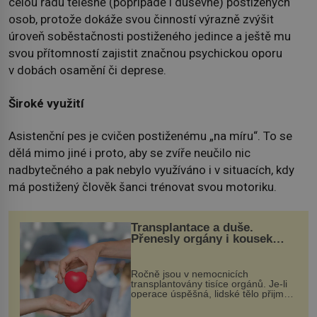
celou řadu tělesně (popřípadě i duševně) postižených
osob, protože dokáže svou činností výrazně zvýšit
úroveň soběstačnosti postiženého jedince a ještě mu
svou přítomností zajistit značnou psychickou oporu
v dobách osamění či deprese.
Široké využití
Asistenční pes je cvičen postiženému „na míru“. To se
dělá mimo jiné i proto, aby se zvíře neučilo nic
nadbytečného a pak nebylo využíváno i v situacích, kdy
má postižený člověk šanci trénovat svou motoriku.
Transplantace a duše.
Přenesly orgány i kousek
osobnosti dárce?
Ročně jsou v nemocnicích
transplantovány tisíce orgánů. Je-li
operace úspěšná, lidské tělo přijme
darovaný orgán za své a pacient
může vést plnohodnotný život. Ale co