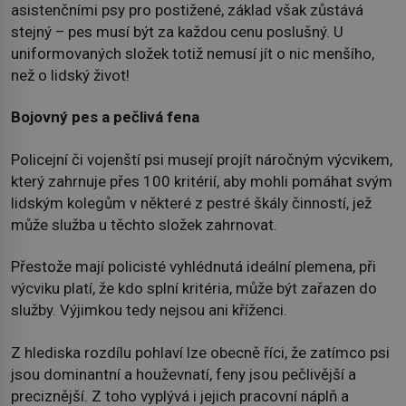
asistenčními psy pro postižené, základ však zůstává
stejný – pes musí být za každou cenu poslušný. U
uniformovaných složek totiž nemusí jít o nic menšího,
než o lidský život!
Bojovný pes a pečlivá fena
Policejní či vojenští psi musejí projít náročným výcvikem,
který zahrnuje přes 100 kritérií, aby mohli pomáhat svým
lidským kolegům v některé z pestré škály činností, jež
může služba u těchto složek zahrnovat.
Přestože mají policisté vyhlédnutá ideální plemena, při
výcviku platí, že kdo splní kritéria, může být zařazen do
služby. Výjimkou tedy nejsou ani kříženci.
Z hlediska rozdílu pohlaví lze obecně říci, že zatímco psi
jsou dominantní a houževnatí, feny jsou pečlivější a
preciznější. Z toho vyplývá i jejich pracovní náplň a