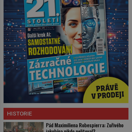
HISTORIE
Pád Maximiliena Robespierra: Zuřivého
jakobína nikdo nelitoval?