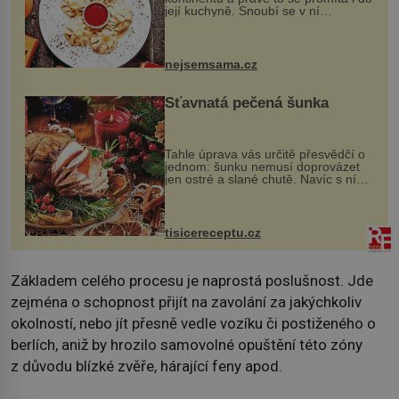
její kuchyně. Snoubí se v ní
evropské a asijské chutě a díky tomu
vznikají rozmanité a chuťově bohaté
pokrmy, které rozhodně st...
nejsemsama.cz
Šťavnatá pečená šunka
Tahle úprava vás určitě přesvědčí o
jednom: šunku nemusí doprovázet
jen ostré a slané chutě. Navíc s ní
nakrmíte poměrně hodně hladových
krků. Ingredience sádlo 3 kg šunky
vcelku 3 stroužky česneku hl...
tisicereceptu.cz
Základem celého procesu je naprostá poslušnost. Jde
zejména o schopnost přijít na zavolání za jakýchkoliv
okolností, nebo jít přesně vedle vozíku či postiženého o
berlích, aniž by hrozilo samovolné opuštění této zóny
z důvodu blízké zvěře, hárající feny apod.