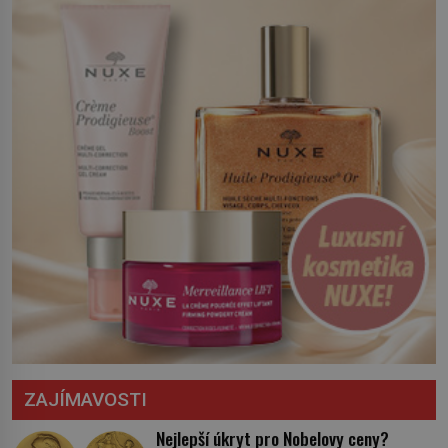
opatření, která mají posílit obranu jeho
království. Zajistit hodlá především
severní hranici. Na […]
ZAJÍMAVOSTI
Nejlepší úkryt pro Nobelovy ceny?