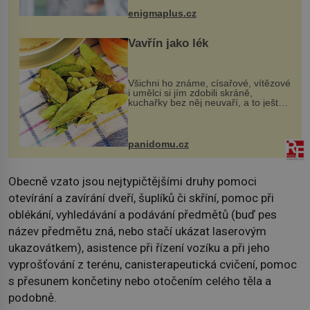
když při transplantaci nepřijímám...
enigmaplus.cz
Vavřín jako lék
Všichni ho známe, císařové, vítězové
i umělci si jím zdobili skráně,
kuchařky bez něj neuvaří, a to ještě
nevíte, že bobkový list může výrazně
zmírnit některé naše neduhy.
Obsahuje v malém množství ně...
panidomu.cz
Obecně vzato jsou nejtypičtějšími druhy pomoci
otevírání a zavírání dveří, šuplíků či skříní, pomoc při
oblékání, vyhledávání a podávání předmětů (buď pes
název předmětu zná, nebo stačí ukázat laserovým
ukazovátkem), asistence při řízení vozíku a při jeho
vyprošťování z terénu, canisterapeutická cvičení, pomoc
s přesunem končetiny nebo otočením celého těla a
podobně.