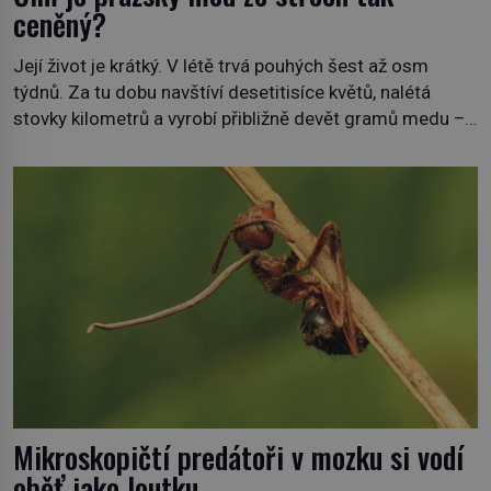
ceněný?
Její život je krátký. V létě trvá pouhých šest až osm
týdnů. Za tu dobu navštíví desetitisíce květů, nalétá
stovky kilometrů a vyrobí přibližně devět gramů medu –
zhruba jednu čajovou lžičku. Sama o sobě se může zdát
bezvýznamná. Teprve když se spojí s dalšími desítkami
tisíc příslušnic svého včelstva, vznikne jeden z
nejdokonalejších organismů […]
Mikroskopičtí predátoři v mozku si vodí
oběť jako loutku