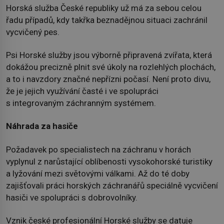
Horská služba České republiky už má za sebou celou
řadu případů, kdy takřka beznadějnou situaci zachránil
vycvičený pes.
Psi Horské služby jsou výborně připravená zvířata, která
dokážou precizně plnit své úkoly na rozlehlých plochách,
a to i navzdory značné nepřízni počasí. Není proto divu,
že je jejich využívání časté i ve spolupráci
s integrovaným záchranným systémem.
Náhrada za hasiče
Požadavek po specialistech na záchranu v horách
vyplynul z narůstající oblíbenosti vysokohorské turistiky
a lyžování mezi světovými válkami. Až do té doby
zajišťovali práci horských záchranářů speciálně vycvičení
hasiči ve spolupráci s dobrovolníky.
Vznik české profesionální Horské služby se datuje