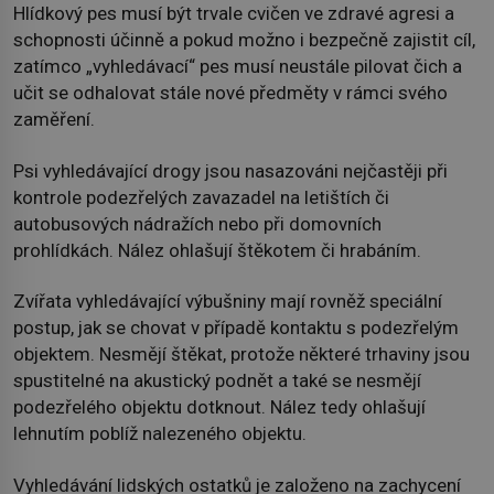
Hlídkový pes musí být trvale cvičen ve zdravé agresi a
schopnosti účinně a pokud možno i bezpečně zajistit cíl,
zatímco „vyhledávací“ pes musí neustále pilovat čich a
učit se odhalovat stále nové předměty v rámci svého
zaměření.
Psi vyhledávající drogy jsou nasazováni nejčastěji při
kontrole podezřelých zavazadel na letištích či
autobusových nádražích nebo při domovních
prohlídkách. Nález ohlašují štěkotem či hrabáním.
Zvířata vyhledávající výbušniny mají rovněž speciální
postup, jak se chovat v případě kontaktu s podezřelým
objektem. Nesmějí štěkat, protože některé trhaviny jsou
spustitelné na akustický podnět a také se nesmějí
podezřelého objektu dotknout. Nález tedy ohlašují
lehnutím poblíž nalezeného objektu.
Vyhledávání lidských ostatků je založeno na zachycení