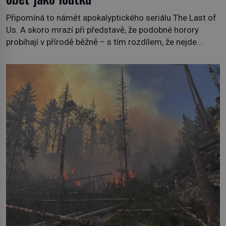
Připomíná to námět apokalyptického seriálu The Last of
Us. A skoro mrazí při představě, že podobné horory
probíhají v přírodě běžně – s tím rozdílem, že nejde
pouze o infekce parazitickou houbou a že predátor
dokáže ovládat jen vývojově nesrovnatelně jednodušší
živočichy, než je člověk. Najít skutečné zombie není nic
nemožného ani v naší přírodě. […]