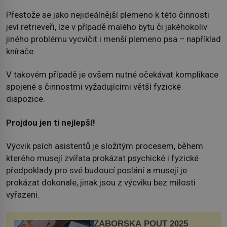
Přestože se jako nejideálnější plemeno k této činnosti
jeví retrieveři, lze v případě malého bytu či jakéhokoliv
jiného problému vycvičit i menší plemeno psa – například
knírače.
V takovém případě je ovšem nutné očekávat komplikace
spojené s činnostmi vyžadujícími větší fyzické
dispozice.
Projdou jen ti nejlepší!
Výcvik psích asistentů je složitým procesem, během
kterého musejí zvířata prokázat psychické i fyzické
předpoklady pro své budoucí poslání a musejí je
prokázat dokonale, jinak jsou z výcviku bez milosti
vyřazeni.
ZÁBOŘSKÁ POUŤ 2025