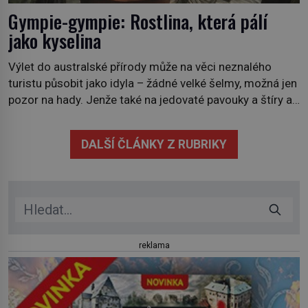
Gympie-gympie: Rostlina, která pálí
jako kyselina
Výlet do australské přírody může na věci neznalého
turistu působit jako idyla – žádné velké šelmy, možná jen
pozor na hady. Jenže také na jedovaté pavouky a štíry a
co už tuší málokdo, i na nenápadný keř se srdčitými listy.
Stačí letmý dotyk a ozve se pronikavá bolest, která
DALŠÍ ČLÁNKY Z RUBRIKY
přetrvává i týdny. Nenápadný tento […]
reklama