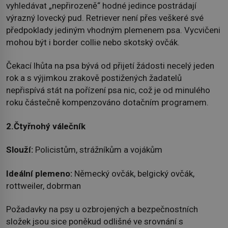
vyhledávat „nepřirozeně“ hodné jedince postrádají
výrazný lovecký pud. Retriever není přes veškeré své
předpoklady jediným vhodným plemenem psa. Vycvičeni
mohou být i border collie nebo skotský ovčák.
Čekací lhůta na psa bývá od přijetí žádosti necelý jeden
rok a s výjimkou zrakově postižených žadatelů
nepřispívá stát na pořízení psa nic, což je od minulého
roku částečně kompenzováno dotačním programem.
2.Čtyřnohý válečník
Slouží:
Policistům, strážníkům a vojákům
Ideální plemeno:
Německý ovčák, belgický ovčák,
rottweiler, dobrman
Požadavky na psy u ozbrojených a bezpečnostních
složek jsou sice poněkud odlišné ve srovnání s