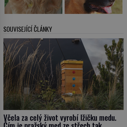
SOUVISEJÍCÍ ČLÁNKY
Včela za celý život vyrobí lžičku medu.
Čím je pražský med ze střech tak