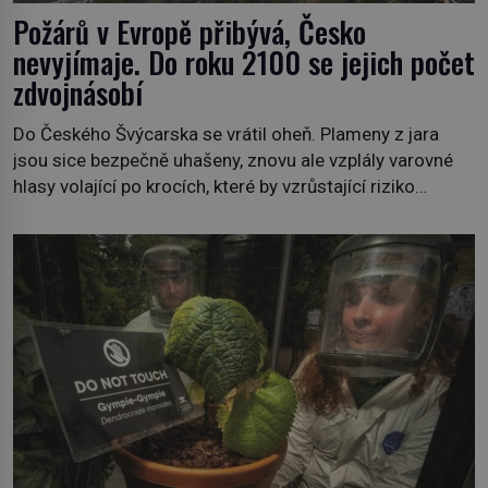
Požárů v Evropě přibývá, Česko
nevyjímaje. Do roku 2100 se jejich počet
zdvojnásobí
Do Českého Švýcarska se vrátil oheň. Plameny z jara
jsou sice bezpečně uhašeny, znovu ale vzplály varovné
hlasy volající po krocích, které by vzrůstající riziko
lesních požárů do budoucna minimalizovaly. Lesní
požáry už nejsou problémem pouze vzdáleného
Středomoří. S oteplujícím se klimatem, vysušenou
krajinou a desetiletími lidských zásahů se z nich stává
nový evropský normál […]