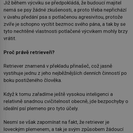
Již během výcviku se předpokládá, že budoucí majitel
nemá se psy žádné zkušenosti, a proto třeba nepřichází
v úvahu předání psa s potlačenou agresivitou, protože
zvíře je schopno vycítit bezmoc svého pána, a tak by se
tyto nechtěné vlastnosti potlačené výcvikem mohly brzy
vrátit.
Proč právě retrieveři?
Retriever znamená v překladu přinašeč, což jasně
vystihuje jednu z jeho nejběžnějších denních činností po
boku postiženého člověka.
Když k tomu zařadíme ještě vysokou inteligenci a
relativně snadnou cvičitelnost obecně, jde bezpochyby o
ideální psí plemeno pro tyto účely.
Nesmí se však zapomínat na fakt, že retriever je
loveckým plemenem, a tak je svým způsobem žádoucí