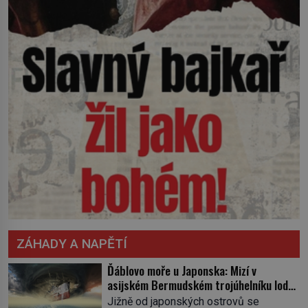
ZÁHADY A NAPĚTÍ
Ďáblovo moře u Japonska: Mizí v
asijském Bermudském trojúhelníku lodě
ve spárech neznámé síly?
Jižně od japonských ostrovů se