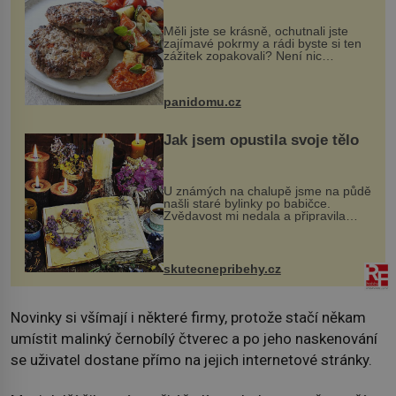
Měli jste se krásně, ochutnali jste
zajímavé pokrmy a rádi byste si ten
zážitek zopakovali? Není nic
snazšího. Pljeskavica (10 porcí)
Možná jste ji ochutnali na dovolené v
bývalé Jugoslávii, lze ji vi...
panidomu.cz
Jak jsem opustila svoje tělo
U známých na chalupě jsme na půdě
našli staré bylinky po babičce.
Zvědavost mi nedala a připravila
jsem si z nich lektvar… Zimní pobyt
na chalupě se pro mě vlastní vinou
změnil v děsivý zážitek, na kt...
skutecnepribehy.cz
Novinky si všímají i některé firmy, protože stačí někam
umístit malinký černobílý čtverec a po jeho naskenování
se uživatel dostane přímo na jejich internetové stránky.