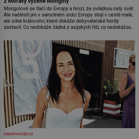
z Moravy vyžene Mongoly
Mongolové se tlačí do Evropy a hrozí, že ovládnou celý svět.
Ale naštěstí jim v samotném srdci Evropy stojí v cestě malé,
ale silné království, které dokáže dobyvatelské hordy
zastavit. Co nedokáže žádná z asijských říší, co nedokážou
Němci – to dokáže český král. Nebo že by ne? Mongolové
od roku 1223 postupují podél Kaspického a Azovského
moře,
nasehvezdy.cz