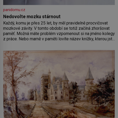
panidomu.cz
Nedovolte mozku stárnout
Každý, komu je přes 25 let, by měl pravidelně procvičovat
mozkové závity. V tomto období se totiž začíná zhoršovat
paměť. Možná máte problém vzpomenout si na jméno kolegy
z práce. Nebo marně v paměti lovíte název knížky, kterou jste
nedávno přečetli. Je to opravdu tak, s věkem jako kdyby se
paměť rozhodla stávkovat. Cvičte