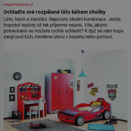
nejsemsama.cz
Ochlaďte své rozpálené tělo během chvilky
Léto, teplo a sluníčko. Naprosto ideální kombinace. Jenže
tropické teploty už tak příjemné nejsou. Víte, jakými
potravinami se můžete rychle ochladit? K dyž se nám tropy
zaryjí pod kůži, hledáme úlevu v bazénu nebo pomocí
klimatizace. Jenže ne vždycky můžeme být v jejich blízkosti.
Nemusíte však zoufat. Pokud budete mít promyšlený
jídelníček, žadné pařáky si na vás