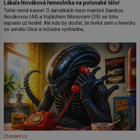
Lákala Nováková řemeslníka na polonahé tělo!
Tohle nemá konce! O šarvátkách mezi manželi Sandrou
Novákovou (44) a Vojtěchem Moravcem (39) se toho
napsalo už hodně. Ale kdo by doufal, že horká zem u herečky
ze seriálu Ulice a režiséra vychladne,
21stoleti.cz