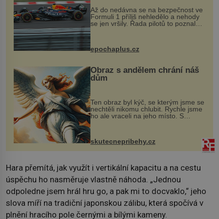
Až do nedávna se na bezpečnost ve
Formuli 1 příliš nehledělo a nehody
se jen vršily. Řada pilotů to poznala
na vlastní kůži, často s trvalými
následky nebo bohužel i ztrátou
života. Dnes nepochopiteln...
epochaplus.cz
Obraz s andělem chrání náš
dům
Ten obraz byl kýč, se kterým jsme se
nechtěli nikomu chlubit. Rychle jsme
ho ale vraceli na jeho místo. S
manželem Vaškem jsme si pořídili
chaloupku, takový domek na severu
Čech, kde jsme si naplánova...
skutecnepribehy.cz
Hara přemítá, jak využít i vertikální kapacitu a na cestu
úspěchu ho nasměruje vlastně náhoda. „Jednou
odpoledne jsem hrál hru go, a pak mi to docvaklo,“ jeho
slova míří na tradiční japonskou zálibu, která spočívá v
plnění hracího pole černými a bílými kameny.