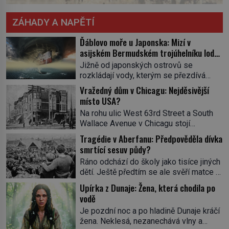
ZÁHADY A NAPĚTÍ
Ďáblovo moře u Japonska: Mizí v
asijském Bermudském trojúhelníku lodě
ve spárech neznámé síly?
Jižně od japonských ostrovů se
rozkládají vody, kterým se přezdívá
Ďáblovo moře. Vypráví se o lodích
Vražedný dům v Chicagu: Nejděsivější
mizejících beze stopy, podivných
místo USA?
světlech, zrádných proudech i mořských
Na rohu ulic West 63rd Street a South
dracích, kteří měli tyto končiny střežit už
Wallace Avenue v Chicagu stojí
v dávných legendách. Je tichomořský
nenápadná pošta. Nemá žádný speciální
Dračí trojúhelník skutečně prokletým
Tragédie v Aberfanu: Předpověděla dívka
nápis ani pamětní desku. A přesto prý
místem, nebo se zde jen nebezpečná
smrtící sesuv půdy?
místní zaměstnanci neradi chodí do
příroda proměnila v jednu z
Ráno odchází do školy jako tisíce jiných
sklepa. Právě tady totiž sídlil sériový
nejpůsobivějších námořních záhad? […]
dětí. Ještě předtím se ale svěří matce s
vrah H. H. Holmes a také
podivným snem. Ve škole, kterou dobře
nejpropracovanější past na lidi
Upírka z Dunaje: Žena, která chodila po
zná, tentokrát nevidí budovu ani
v dějinách americké kriminalistiky.
vodě
spolužáky. Místo nich se před ní tyčí
Herman Webster Mudgett (1861–1896)
Je pozdní noc a po hladině Dunaje kráčí
cosi temného. O několik hodin později je
přijíždí […]
žena. Neklesá, nezanechává vlny a
mrtvá. Mohla devítiletá Zahlédla vlastní