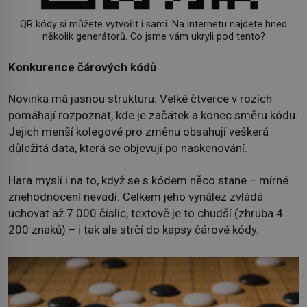
QR kódy si můžete vytvořit i sami. Na internetu najdete hned
několik generátorů. Co jsme vám ukryli pod tento?
Konkurence čárových kódů
Novinka má jasnou strukturu. Velké čtverce v rozích
pomáhají rozpoznat, kde je začátek a konec směru kódu.
Jejich menší kolegové pro změnu obsahují veškerá
důležitá data, která se objevují po naskenování.
Hara myslí i na to, když se s kódem něco stane – mírné
znehodnocení nevadí. Celkem jeho vynález zvládá
uchovat až 7 000 číslic, textově je to chudší (zhruba 4
200 znaků) – i tak ale strčí do kapsy čárové kódy.