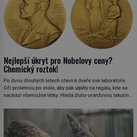
Nejlepší úkryt pro Nobelovy ceny?
Chemický roztok!
Po dvou dlouhých letech otevírá dveře své laboratoře.
Oči prolétnou po stole, aby pak ulpěly na regálu, kde se
nachází všemožné látky. Hledá žluto-oranžovou tekutinu,
jakmile ji zahlédne, nesmírně se mu uleví. Teď může svůj
plán dokončit. Pod termínem aqua regia se skrývá
směs s názvem lučavka královská. Svůj přídomek nemá
pro nic za nic, […]