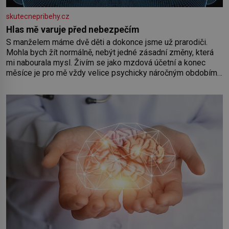
skutecnepribehy.cz
Hlas mě varuje před nebezpečím
S manželem máme dvě děti a dokonce jsme už prarodiči.
Mohla bych žít normálně, nebýt jedné zásadní změny, která
mi nabourala mysl. Živím se jako mzdová účetní a konec
měsíce je pro mě vždy velice psychicky náročným obdobím.
Od té chvíle, co máme vnoučata, mi dcera čím dál častěji volá
o pomoc, co se hlídání týče. Dalo by se