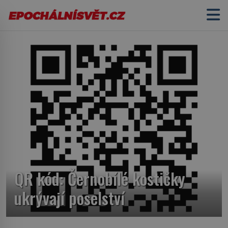
QR kód: Černobílé kostičky
ukrývají poselství