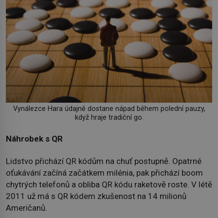
Vynálezce Hara údajně dostane nápad během polední pauzy,
když hraje tradiční go.
Náhrobek s QR
Lidstvo přichází QR kódům na chuť postupně. Opatrné
oťukávání začíná začátkem milénia, pak přichází boom
chytrých telefonů a obliba QR kódu raketově roste. V létě
2011 už má s QR kódem zkušenost na 14 milionů
Američanů.