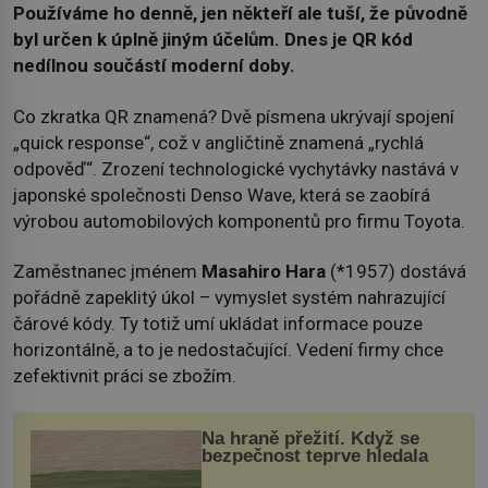
Používáme ho denně, jen někteří ale tuší, že původně
byl určen k úplně jiným účelům. Dnes je QR kód
nedílnou součástí moderní doby.
Co zkratka QR znamená? Dvě písmena ukrývají spojení
„quick response“, což v angličtině znamená „rychlá
odpověď“. Zrození technologické vychytávky nastává v
japonské společnosti Denso Wave, která se zaobírá
výrobou automobilových komponentů pro firmu Toyota.
Zaměstnanec jménem
Masahiro Hara
(*1957) dostává
pořádně zapeklitý úkol – vymyslet systém nahrazující
čárové kódy. Ty totiž umí ukládat informace pouze
horizontálně, a to je nedostačující. Vedení firmy chce
zefektivnit práci se zbožím.
Na hraně přežití. Když se
bezpečnost teprve hledala