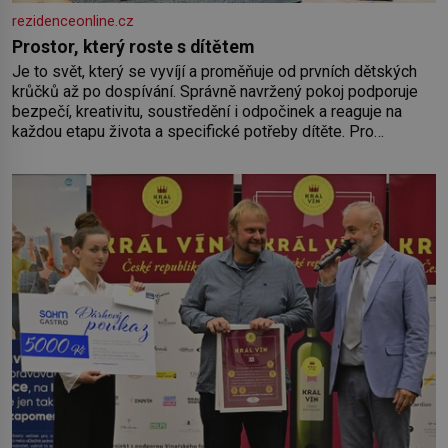
rezidenceonline.cz
Prostor, který roste s dítětem
Je to svět, který se vyvíjí a proměňuje od prvních dětských
krůčků až po dospívání. Správně navržený pokoj podporuje
bezpečí, kreativitu, soustředění i odpočinek a reaguje na
každou etapu života a specifické potřeby dítěte. Pro
nejmenší je klíčová jednoduchost, měkkost a bezpečí, proto
by pokoj miminka měl působit především klidně a útulně.
Předškolní věk je