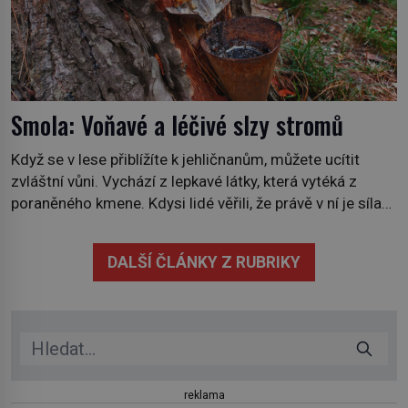
Smola: Voňavé a léčivé slzy stromů
Když se v lese přiblížíte k jehličnanům, můžete ucítit
zvláštní vůni. Vychází z lepkavé látky, která vytéká z
poraněného kmene. Kdysi lidé věřili, že právě v ní je síla
stromu. Smola také patří k nejstarším surovinám, s nimiž
lidstvo pracovalo. Chrání strom před infekcí, hmyzem a
DALŠÍ ČLÁNKY Z RUBRIKY
vysycháním. Dá se říct, že je to přírodní […]
reklama