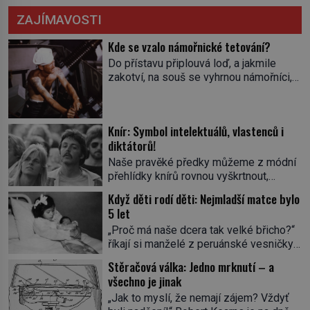
ZAJÍMAVOSTI
Kde se vzalo námořnické tetování?
Do přístavu připlouvá loď, a jakmile
zakotví, na souš se vyhrnou námořníci,
aby utišili žízeň i chtíč. Jdou oním
zvláštním houpavým krokem. A kdyby je
někdo nepoznal podle toho, napoví mu
Knír: Symbol intelektuálů, vlastenců i
potetované paže. Námořnická kérka je
diktátorů!
totiž něco jako uniforma. Tetování jako
takové má velmi hlubokou minulost.
Naše pravěké předky můžeme z módní
Tetovaný je už pračlověk Ötzi, který
přehlídky knírů rovnou vyškrtnout,
zemřel […]
protože historici se shodují, že za
Když děti rodí děti: Nejmladší matce bylo
jedním z nejstarších knírů musíme až do
5 let
starověkého Egypta. Najdeme ho na
„Proč má naše dcera tak velké břicho?“
soše egyptského prince Rahotepa, jenž
říkají si manželé z peruánské vesničky
žil ve 26. století před naším
Ticrapo a raději vezmou malou Linu do
letopočtem! Není to ale něco obvyklého,
Stěračová válka: Jedno mrknutí – a
nemocnice. Nemá ale v břiše nádor, jak
proto právě obyvatelé ze stínu pyramid
všechno je jinak
se obávali, ale sedmiměsíční plod! Ve
dbají na hygienu a kompletně holí […]
„Jak to myslí, že nemají zájem? Vždyť
věku 5 let, 7 měsíců a 21 dnů porodí