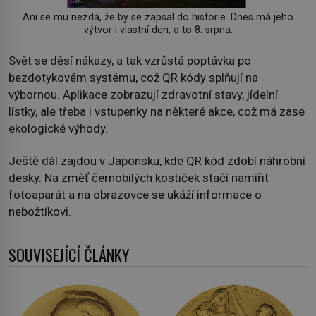
Ani se mu nezdá, že by se zapsal do historie. Dnes má jeho
výtvor i vlastní den, a to 8. srpna.
Svět se děsí nákazy, a tak vzrůstá poptávka po
bezdotykovém systému, což QR kódy splňují na
výbornou. Aplikace zobrazují zdravotní stavy, jídelní
lístky, ale třeba i vstupenky na některé akce, což má zase
ekologické výhody.
Ještě dál zajdou v Japonsku, kde QR kód zdobí náhrobní
desky. Na změť černobílých kostiček stačí namířit
fotoaparát a na obrazovce se ukáží informace o
nebožtíkovi.
SOUVISEJÍCÍ ČLÁNKY