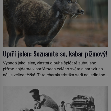
Upíří jelen: Seznamte se, kabar pižmový!
Vypadá jako jelen, vlastní dlouhé špičaté zuby, jeho
pižmo najdeme v parfémech celého světa a narazit na
něj je velice těžké. Tato charakteristika sedí na jediného
zástupce zvířecí říše – kabara pižmového. V Evropě ho
jako první popíše švédský botanik Carl Linné (1707–
1778), jenže v Asii o něm ví už celá staletí. Zvíře
připomíná jelena, v kohoutku dosahuje […]