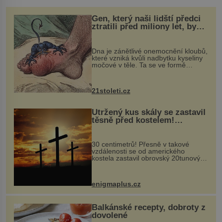
Gen, který naši lidští předci
ztratili před miliony let, by
mohl pomoci s léčbou
„nemoci králů“
Dna je zánětlivé onemocnění kloubů,
které vzniká kvůli nadbytku kyseliny
močové v těle. Ta se ve formě
krystalků ukládá v blízkosti kloubů,
nejčastěji přitom postihuje palce na
nohou, a způsobuje bole...
21stoleti.cz
Utržený kus skály se zastavil
těsně před kostelem!
Ochránila ho boží síla?
30 centimetrů! Přesně v takové
vzdálenosti se od amerického
kostela zastavil obrovský 20tunový
balvan, který se v květnu 2014
nečekaně odtrhl od nedaleké skály
při její demolici. Podle místních stojí
enigmaplus.cz
...
Balkánské recepty, dobroty z
dovolené