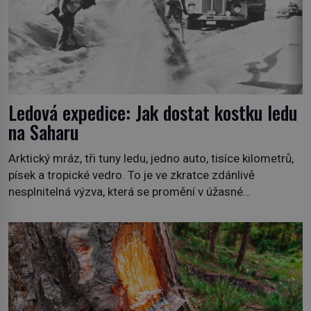
Ledová expedice: Jak dostat kostku ledu
na Saharu
Arktický mráz, tři tuny ledu, jedno auto, tisíce kilometrů,
písek a tropické vedro. To je ve zkratce zdánlivě
nesplnitelná výzva, která se promění v úžasné
dobrodružství a důkaz, že nic není nemožné. Vše začíná
na podzim 1958 jako hec. Rádio Luxembourg přichází s
neobvyklou výzvou. Tomu, kdo dokáže dopravit ze
severního polárního kruhu na […]