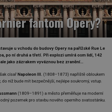
Garnier fantom Opery?
stavuje u vchodu do budovy Opery na pařížské Rue Le
, po ní druhá a třetí. Při explozi umírá osm lidí, 142
tí ale jako zázrakem vyváznou bez zranění…
šak císař
Napoleon III.
(1808–1873) napříště obloukem
 do níž bude mít bezpečnější, nejlépe soukromý, vstup.
ussmann
(1809–1891) a město přeměňuje na moderní
vhodný pozemek pro stavbu nového operního svatostánku.