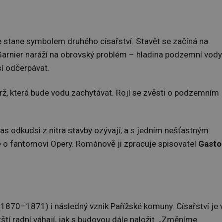
stane symbolem druhého císařství. Stavět se začíná na
Garnier naráží na obrovský problém – hladina podzemní vody
sí odčerpávat.
ž, která bude vodu zachytávat. Rojí se zvěsti o podzemním
as odkudsi z nitra stavby ozývají, a s jedním nešťastným
ě o fantomovi Opery. Románově ji zpracuje spisovatel
Gasto
(1870–1871) i následný vznik Pařížské komuny. Císařství je 
tí radní váhají, jak s budovou dále naložit. „Změníme