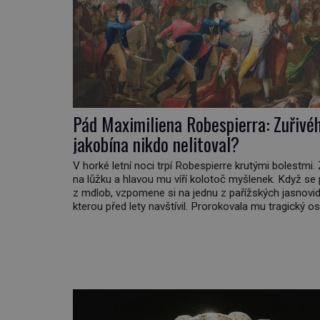
Pád Maximiliena Robespierra: Zuřivé
jakobína nikdo nelitoval?
V horké letní noci trpí Robespierre krutými bolestmi.
na lůžku a hlavou mu víří kolotoč myšlenek. Když se
z mdlob, vzpomene si na jednu z pařížských jasnovid
kterou před lety navštívil. Prorokovala mu tragický os
Tehdy se jí vysmál. „Robespierre to dotáhne hodně 
prohlásil o něm jiný významný francouzský revolucio
Honoré de Mirabeau […]