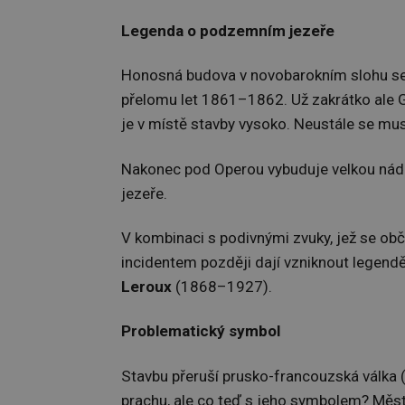
Legenda o podzemním jezeře
Honosná budova v novobarokním slohu se 
přelomu let 1861–1862. Už zakrátko ale 
je v místě stavby vysoko. Neustále se mu
Nakonec pod Operou vybuduje velkou nádr
jezeře.
V kombinaci s podivnými zvuky, jež se obč
incidentem později dají vzniknout legend
Leroux
(1868–1927).
Problematický symbol
Stavbu přeruší prusko-francouzská válka 
prachu, ale co teď s jeho symbolem? Městš