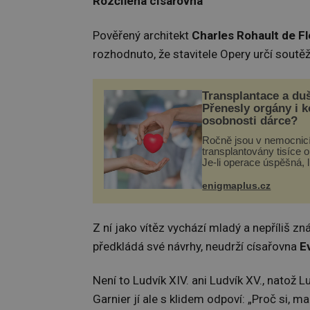
Rozčílená císařovna
Pověřený architekt
Charles Rohault de F
rozhodnuto, že stavitele Opery určí soutěž
Transplantace a du
Přenesly orgány i 
osobnosti dárce?
Ročně jsou v nemocnic
transplantovány tisíce 
Je-li operace úspěšná, 
tělo přijme darovaný or
své a pacient může vés
enigmaplus.cz
plnohodnotný život. Ale
při transplantaci nepřijí
Z ní jako vítěz vychází mladý a nepříliš z
předkládá své návrhy, neudrží císařovna
E
Není to Ludvík XIV. ani Ludvík XV., natož Lu
Garnier jí ale s klidem odpoví: „Proč si, m