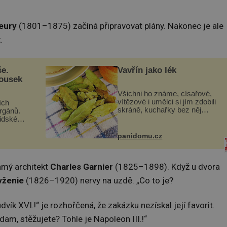
leury
(1801–1875) začíná připravovat plány. Nakonec je ale
.
še.
Vavřín jako lék
kousek
Všichni ho známe, císařové,
vítězové i umělci si jím zdobili
ích
skráně, kuchařky bez něj
orgánů.
neuvaří, a to ještě nevíte, že
lidské
bobkový list může výrazně
gán za
zmírnit některé naše neduhy.
t
panidomu.cz
Obsahuje v malém množství
 co když
ně...
mám...
námý architekt
Charles Garnier
(1825–1898). Když u dvora
vženie
(1826–1920) nervy na uzdě. „Co to je?
dvík XVI.!“ je rozhořčená, že zakázku nezískal její favorit.
adam, stěžujete? Tohle je Napoleon III.!“