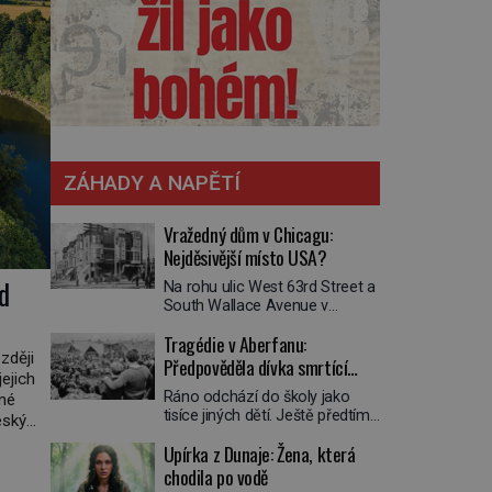
ZÁHADY A NAPĚTÍ
Vražedný dům v Chicagu:
Nejděsivější místo USA?
d
Na rohu ulic West 63rd Street a
South Wallace Avenue v
Chicagu stojí nenápadná pošta.
Tragédie v Aberfanu:
Nemá žádný speciální nápis ani
zději
pamětní desku. A přesto prý
Předpověděla dívka smrtící
jejich
místní zaměstnanci neradi
sesuv půdy?
Ráno odchází do školy jako
dné
chodí do sklepa. Právě tady
tisíce jiných dětí. Ještě předtím
totiž sídlil sériový vrah H. H.
eský
se ale svěří matce s podivným
Holmes a také
osílit
Upírka z Dunaje: Žena, která
snem. Ve škole, kterou dobře
nejpropracovanější past na lidi
í
zná, tentokrát nevidí budovu ani
chodila po vodě
v dějinách americké
spolužáky. Místo nich se před ní