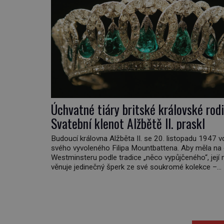
Úchvatné tiáry britské královské rodi
Svatební klenot Alžbětě II. praskl
Budoucí královna Alžběta II. se 20. listopadu 1947 
svého vyvoleného Filipa Mountbattena. Aby měla na
Westminsteru podle tradice „něco vypůjčeného“, její 
věnuje jedinečný šperk ze své soukromé kolekce –
diamantovou tiáru královny Marie. „Je to ošklivá šp
tiára,“ zhodnotil klenot britský politik Sir Henry Chan
(1897–1958), když si […]