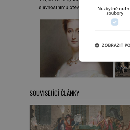
slavnostnímu otevření dochází 5. ledna 1
Nezbytně nutn
soubory
ZOBRAZIT P
SOUVISEJÍCÍ ČLÁNKY