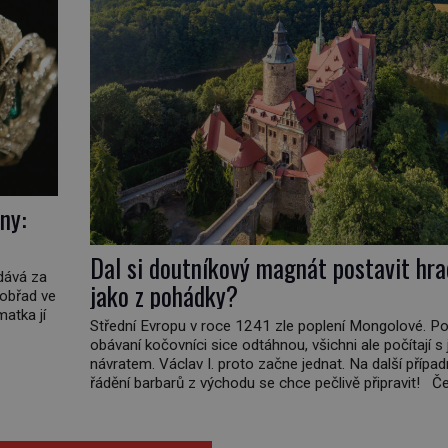
ny:
Dal si doutníkový magnát postavit hra
vdává za
jako z pohádky?
 obřad ve
matka jí
Střední Evropu v roce 1241 zle poplení Mongolové. Po
obávaní kočovníci sice odtáhnou, všichni ale počítají s 
ičatá
návratem. Václav I. proto začne jednat. Na další přípa
non
řádění barbarů z východu se chce pečlivě připravit! Č
král Václav I. (1205–1253) přijme opatření, která mají p
obranu jeho království. Zajistit hodlá především severn
hranici. Na […]