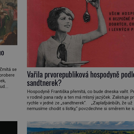
ho
 Zmítá se
Vařila prvorepubliková hospodyně podl
 probere
sandtnerek?
ek,
ud.
Hospodyně Františka přemítá, co bude dneska vařit. P
daleko,“
v rodině pana rady a ten má mlsný jazýček. Zalistuje p
nář,
rychle v jedné ze „sandtnerek“. „Zaplaťpánbůh, že už
nemusíme chodit s lístky,“ povzdechne si směrem ke s
kterou má v kuchyni k ruce. Ještě v prvních letech nov
republiky fungoval kvůli nedostatku zboží přídělový sy
[…]