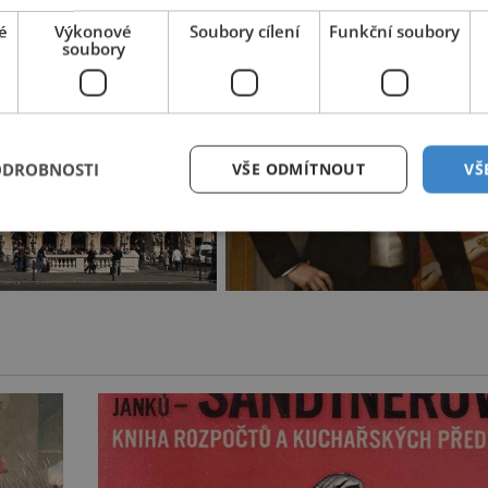
875.
é
Výkonové
Soubory cílení
Funkční soubory
soubory
ODROBNOSTI
VŠE ODMÍTNOUT
VŠ