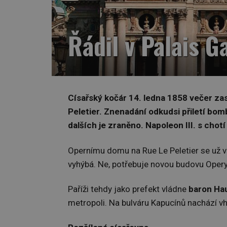
Řádil v Palais 
Císařský kočár 14. ledna 1858 večer za
Peletier. Znenadání odkudsi přiletí bomba
dalších je zraněno. Napoleon III. s cho
Opernímu domu na Rue Le Peletier se už v
vyhýbá. Ne, potřebuje novou budovu Opery,
Paříži tehdy jako prefekt vládne
baron
Ha
metropoli. Na bulváru Kapucínů nachází 