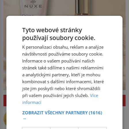
severní hranici. Na […]
Tyto webové stránky
používají soubory cookie.
K personalizaci obsahu, reklam a analýze
návštěvnosti používáme soubory cookie.
Informace o vašem používání našich
stránek také sdílíme s našimi reklamními
a analytickými partnery, kteří je mohou
kombinovat s dalšími informacemi, které
jste jim poskytli nebo které shromáždili
při vašem používání jejich služeb.
Více
ZAJÍMAVOSTI
informací
Nejlepší úkryt pro Nobelovy ceny?
ZOBRAZIT VŠECHNY PARTNERY
(1616)
Chemický roztok!
→
Po dvou dlouhých letech otevírá dveře