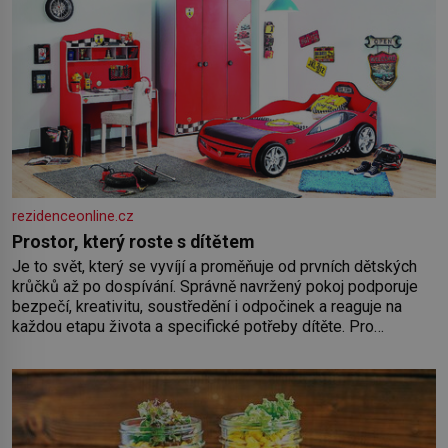
rezidenceonline.cz
Prostor, který roste s dítětem
Je to svět, který se vyvíjí a proměňuje od prvních dětských
krůčků až po dospívání. Správně navržený pokoj podporuje
bezpečí, kreativitu, soustředění i odpočinek a reaguje na
každou etapu života a specifické potřeby dítěte. Pro
nejmenší je klíčová jednoduchost, měkkost a bezpečí, proto
by pokoj miminka měl působit především klidně a útulně.
Předškolní věk je