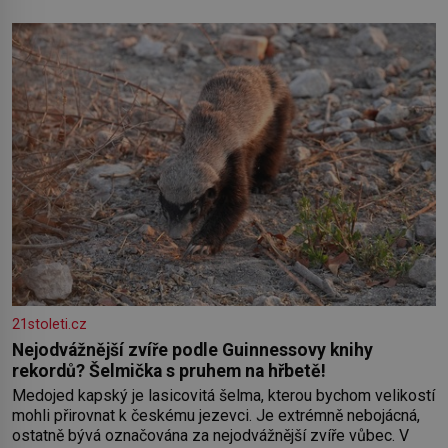
z níž se draly blonďaté vlásky. Fakt, že jsou těla dávných lidí
nesmírně dobře zachovalá, přičítají odborníci zdejším
klimatickým podmínkám. Sucho, prosolené písky a extrémně
21stoleti.cz
Nejodvážnější zvíře podle Guinnessovy knihy
rekordů? Šelmička s pruhem na hřbetě!
Medojed kapský je lasicovitá šelma, kterou bychom velikostí
mohli přirovnat k českému jezevci. Je extrémně nebojácná,
ostatně bývá označována za nejodvážnější zvíře vůbec. V