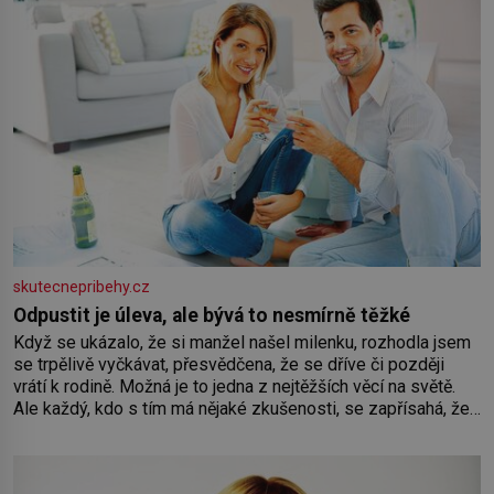
skutecnepribehy.cz
Odpustit je úleva, ale bývá to nesmírně těžké
Když se ukázalo, že si manžel našel milenku, rozhodla jsem
se trpělivě vyčkávat, přesvědčena, že se dříve či později
vrátí k rodině. Možná je to jedna z nejtěžších věcí na světě.
Ale každý, kdo s tím má nějaké zkušenosti, se zapřísahá, že
pokud odpustíte, znatelně se vám uleví. Když se ke mně
doneslo, že si manžel pořídil milenku,