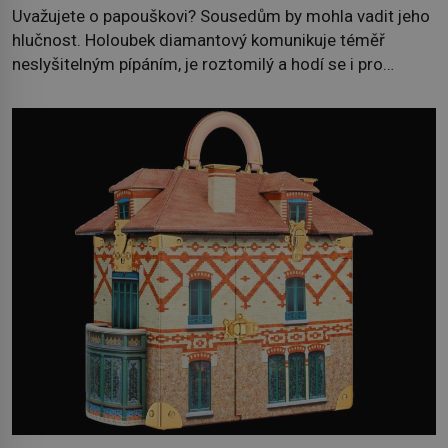
Uvažujete o papouškovi? Sousedům by mohla vadit jeho
hlučnost. Holoubek diamantový komunikuje téměř
neslyšitelným pípáním, je roztomilý a hodí se i pro
chovatele začátečníky. Jedná se o nenáročného
klidného ptáčka, který většinu dne jen posedává. Hodně
času tráví na zemi, kde sbírá zbytky semínek Jeho
domovinou je prakticky celá Austrálie s výjimkou
pobřežní oblasti. […]