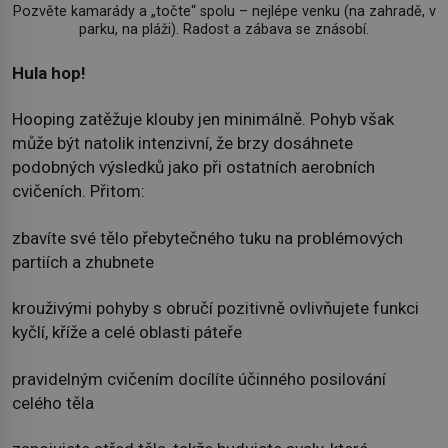
Pozvěte kamarády a „točte“ spolu – nejlépe venku (na zahradě, v
parku, na pláži). Radost a zábava se znásobí.
Hula hop!
Hooping zatěžuje klouby jen minimálně. Pohyb však
může být natolik intenzivní, že brzy dosáhnete
podobných výsledků jako při ostatních aerobních
cvičeních. Přitom:
zbavíte své tělo přebytečného tuku na problémových
partiích a zhubnete
krouživými pohyby s obručí pozitivně ovlivňujete funkci
kyčlí, kříže a celé oblasti páteře
pravidelným cvičením docílíte účinného posilování
celého těla