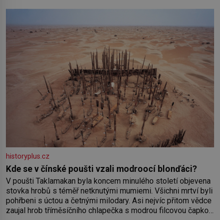
historyplus.cz
Kde se v čínské poušti vzali modroocí blonďáci?
V poušti Taklamakan byla koncem minulého století objevena
stovka hrobů s téměř netknutými mumiemi. Všichni mrtví byli
pohřbeni s úctou a četnými milodary. Asi nejvíc přitom vědce
zaujal hrob tříměsíčního chlapečka s modrou filcovou čapkou,