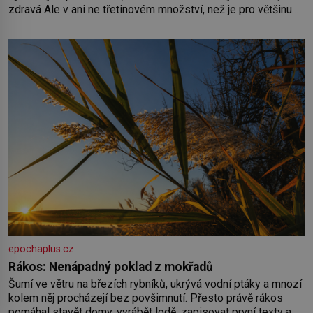
zdravá Ale v ani ne třetinovém množství, než je pro většinu
populace běžné. Její základní složky– sodík a chlór – jsou
zásadní pro správné hospodaření
epochaplus.cz
Rákos: Nenápadný poklad z mokřadů
Šumí ve větru na březích rybníků, ukrývá vodní ptáky a mnozí
kolem něj procházejí bez povšimnutí. Přesto právě rákos
pomáhal stavět domy, vyrábět lodě, zapisovat první texty a