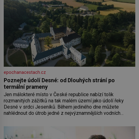
epochanacestach.cz
Poznejte údolí Desné: od Dlouhých strání po
termální prameny
Jen málokteré místo v České republice nabízí tolik
rozmanitých zážitků na tak malém území jako údolí řeky
Desné v srdci Jeseníků. Během jediného dne můžete
nahlédnout do útrob jedné z nejvýznamnějších vodních
elektráren v Evropě, vydat se na horské hřebeny, projet se na
koloběžce a den zakončit poznáváním památek ve Velkých
Losinách nebo v termálním