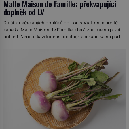
Malle Maison de Famille: překvapující
doplněk od LV
Další z nečekaných doplňků od Louis Vuitton je určitě
kabelka Malle Maison de Famille, která zaujme na první
pohled. Není to každodenní doplněk ani kabelka na párty,
ale symbol tradice a bohaté historie značky. Jde o poctu
Nicolase Ghesquièra rodinnému sídlu Vuittonů na
adrese 18 Rue Louis Vuitton, které bylo postaveno v
roce 1869. […]