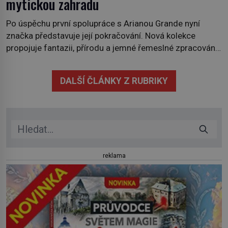
mytickou zahradu
Po úspěchu první spolupráce s Arianou Grande nyní
značka představuje její pokračování. Nová kolekce
propojuje fantazii, přírodu a jemné řemeslné zpracování
do svěžího, prosvětleného designového příběhu. Téměř
třicítka šperků působí hravě a zároveň rafinovaně.
DALŠÍ ČLÁNKY Z RUBRIKY
Spolupráce mezi značkou Swarovski a zpěvačkou a
herečkou Arianou Grande vstupuje do nové kapitoly. Po
debutové kolekci, která představila moderní […]
reklama