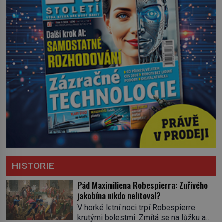
HISTORIE
Pád Maximiliena Robespierra: Zuřivého
jakobína nikdo nelitoval?
V horké letní noci trpí Robespierre
krutými bolestmi. Zmítá se na lůžku a