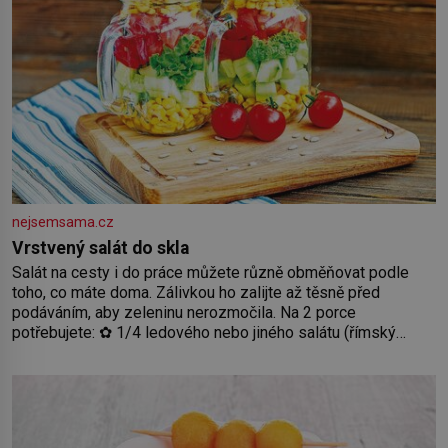
nejsemsama.cz
Vrstvený salát do skla
Salát na cesty i do práce můžete různě obměňovat podle
toho, co máte doma. Zálivkou ho zalijte až těsně před
podáváním, aby zeleninu nerozmočila. Na 2 porce
potřebujete: ✿ 1/4 ledového nebo jiného salátu (římský
salát, polníček…) ✿ 1 malá konzerva kukuřice ✿ ½ okurky ✿
2 rajčata Zálivka: ✿ 4 lžíce olivového oleje ✿ 1 lžíci citronové
šťávy ✿ ½ stroužku