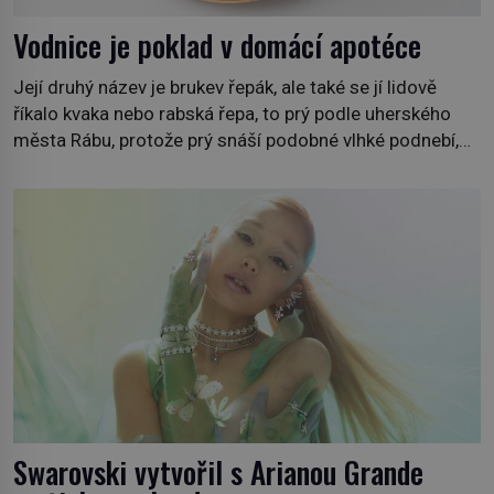
Vodnice je poklad v domácí apotéce
Její druhý název je brukev řepák, ale také se jí lidově
říkalo kvaka nebo rabská řepa, to prý podle uherského
města Rábu, protože prý snáší podobné vlhké podnebí,
jako je tam. Určitě jste se s ní už setkali, třeba na trzích,
někdy i v obchodech. Její bulvy jsou bílé, nahoře někdy
fialové a chutí […]
Swarovski vytvořil s Arianou Grande