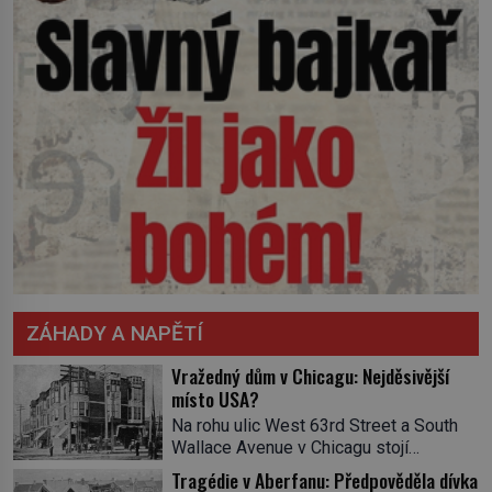
ZÁHADY A NAPĚTÍ
Vražedný dům v Chicagu: Nejděsivější
místo USA?
Na rohu ulic West 63rd Street a South
Wallace Avenue v Chicagu stojí
nenápadná pošta. Nemá žádný speciální
Tragédie v Aberfanu: Předpověděla dívka
nápis ani pamětní desku. A přesto prý