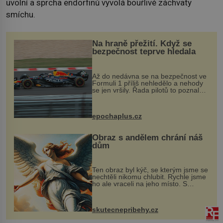
uvolní a sprcha endorfinů vyvolá bouřlivé záchvaty
smíchu.
Na hraně přežití. Když se
bezpečnost teprve hledala
Až do nedávna se na bezpečnost ve
Formuli 1 příliš nehledělo a nehody
se jen vršily. Řada pilotů to poznala
na vlastní kůži, často s trvalými
následky nebo bohužel i ztrátou
života. Dnes nepochopiteln...
epochaplus.cz
Obraz s andělem chrání náš
dům
Ten obraz byl kýč, se kterým jsme se
nechtěli nikomu chlubit. Rychle jsme
ho ale vraceli na jeho místo. S
manželem Vaškem jsme si pořídili
chaloupku, takový domek na severu
Čech, kde jsme si naplánova...
skutecnepribehy.cz