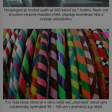
Hoopingem je možné spálit až 600 kalorií za 1 hodinu. Navíc má
kroužení výrazný masážní efekt, zlepšuje koordinaci těla a
zvyšuje sebedůvěru.
Tzv. hula hoop obruč je o něco větší než „obyčejná“ obruč (pro
začátečníky optimálně 95 – 105 cm v průměru) a je těžší.