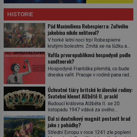
HISTORIE
Pád Maximiliena Robespierra: Zuřivého
jakobína nikdo nelitoval?
V horké letní noci trpí Robespierre
krutými bolestmi. Zmítá se na lůžku a
hlavou mu víří kolotoč myšlenek. Když
Vařila prvorepubliková hospodyně podle
se probere z mdlob, vzpomene si na
sandtnerek?
jednu z pařížských jasnovidek, kterou
Hospodyně Františka přemítá, co bude
před lety navštívil. Prorokovala mu
dneska vařit. Pracuje v rodině pana rady
tragický osud. Tehdy se jí vysmál.
a ten má mlsný jazýček. Zalistuje proto
„Robespierre to dotáhne hodně daleko,“
rychle v jedné ze „sandtnerek“.
Úchvatné tiáry britské královské rodiny:
prohlásil o něm jiný významný
„Zaplaťpánbůh, že už nemusíme chodit
Svatební klenot Alžbětě II. praskl
francouzský revolucionář, Honoré de
s lístky,“ povzdechne si směrem ke
Mirabeau […]
Budoucí královna Alžběta II. se 20.
služce, kterou má v kuchyni k ruce.
listopadu 1947 vdává za svého
Ještě v prvních letech nové republiky
vyvoleného Filipa Mountbattena. Aby
Dal si doutníkový magnát postavit hrad
fungoval kvůli nedostatku zboží
měla na obřad ve Westminsteru podle
jako z pohádky?
přídělový systém. […]
tradice „něco vypůjčeného“, její matka jí
Střední Evropu v roce 1241 zle poplení
věnuje jedinečný šperk ze své