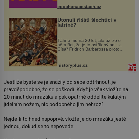
mohou těšit na víno, burčák, pes...
epochanacestach.cz
Utonuli říšští šlechtici v
latríně?
Táhne mu na 20 let, ale už lze o
něm říct, že je to ostřílený politik.
Císař Fridrich Barbarossa proto
posílá svého syna a dědice Jindřicha
VI. do Erfurtu, aby se stal
prostředníkem při řešení sporu m...
historyplus.cz
Jestliže byste se je snažily od sebe odtrhnout, je
pravděpodobné, že se poškodí. Když je však vložíte na
20 minut do mrazáku a pak opatrně oddělíte kulatým
jídelním nožem, nic podobného jim nehrozí.
Nejde-li to hned napoprvé, vložte je do mrazáku ještě
jednou, dokud se to nepovede.