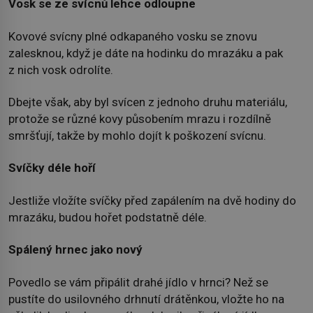
Vosk se ze svícnů lehce odloupne
Kovové svícny plné odkapaného vosku se znovu
zalesknou, když je dáte na hodinku do mrazáku a pak
z nich vosk odrolíte.
Dbejte však, aby byl svícen z jednoho druhu materiálu,
protože se různé kovy působením mrazu i rozdílně
smršťují, takže by mohlo dojít k poškození svícnu.
Svíčky déle hoří
Jestliže vložíte svíčky před zapálením na dvě hodiny do
mrazáku, budou hořet podstatně déle.
Spálený hrnec jako nový
Povedlo se vám připálit drahé jídlo v hrnci? Než se
pustíte do usilovného drhnutí drátěnkou, vložte ho na