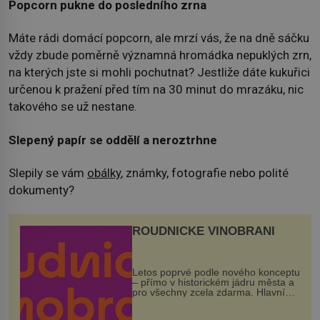
Popcorn pukne do posledního zrna
Máte rádi domácí popcorn, ale mrzí vás, že na dně sáčku
vždy zbude poměrně významná hromádka nepuklých zrn,
na kterých jste si mohli pochutnat? Jestliže dáte kukuřici
určenou k pražení před tím na 30 minut do mrazáku, nic
takového se už nestane.
Slepený papír se oddělí a neroztrhne
Slepily se vám
obálky
, známky, fotografie nebo polité
dokumenty?
ROUDNICKÉ VINOBRANÍ
Letos poprvé podle nového konceptu
– přímo v historickém jádru města a
pro všechny zcela zdarma. Hlavní
program se odehraje na Karlově a
Husově náměstí. Návštěvníci se