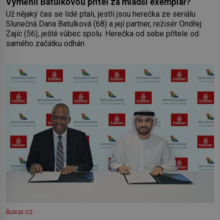
Vyměnil Batulkovou přítel za mladší exemplář?
Už nějaký čas se lidé ptali, jestli jsou herečka ze seriálu
Slunečná Dana Batulková (68) a její partner, režisér Ondřej
Zajíc (56), ještě vůbec spolu. Herečka od sebe přítele od
samého začátku odhán
iluxus.cz