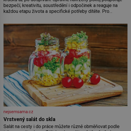
bezpečí, kreativitu, soustředění i odpočinek a reaguje na
každou etapu života a specifické potřeby dítěte. Pro
nejmenší je klíčová jednoduchost, měkkost a bezpečí, proto
by pokoj miminka měl působit především klidně a útulně.
Předškolní věk je
nejsemsama.cz
Vrstvený salát do skla
Salát na cesty i do práce můžete různě obměňovat podle