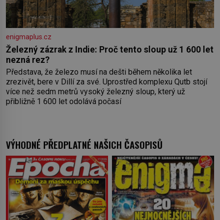
enigmaplus.cz
Železný zázrak z Indie: Proč tento sloup už 1 600 let
nezná rez?
Představa, že železo musí na dešti během několika let
zrezivět, bere v Dillí za své. Uprostřed komplexu Qutb stojí
více než sedm metrů vysoký železný sloup, který už
přibližně 1 600 let odolává počasí
VÝHODNÉ PŘEDPLATNÉ NAŠICH ČASOPISŮ