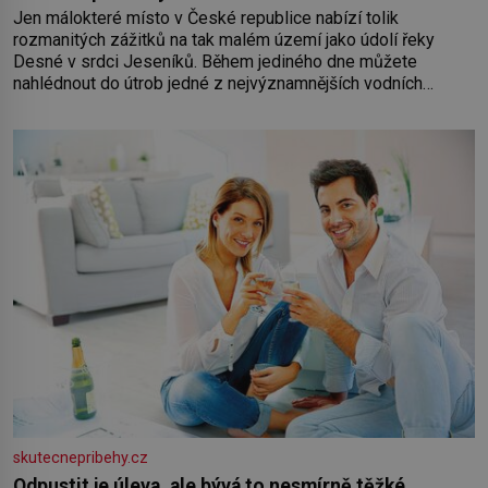
Jen málokteré místo v České republice nabízí tolik
rozmanitých zážitků na tak malém území jako údolí řeky
Desné v srdci Jeseníků. Během jediného dne můžete
nahlédnout do útrob jedné z nejvýznamnějších vodních
elektráren v Evropě, vydat se na horské hřebeny, projet se na
koloběžce a den zakončit poznáváním památek ve Velkých
Losinách nebo v termálním
skutecnepribehy.cz
Odpustit je úleva, ale bývá to nesmírně těžké