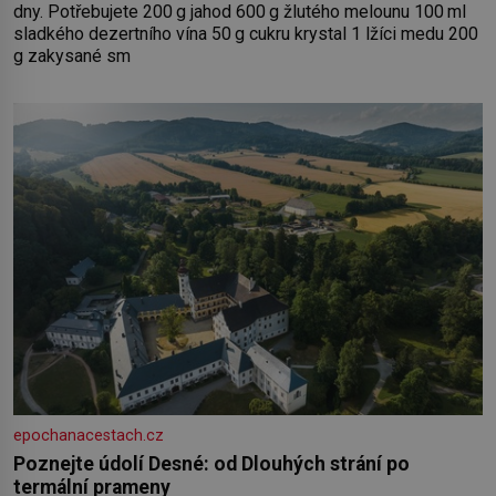
dny. Potřebujete 200 g jahod 600 g žlutého melounu 100 ml
sladkého dezertního vína 50 g cukru krystal 1 lžíci medu 200
g zakysané sm
epochanacestach.cz
Poznejte údolí Desné: od Dlouhých strání po
termální prameny