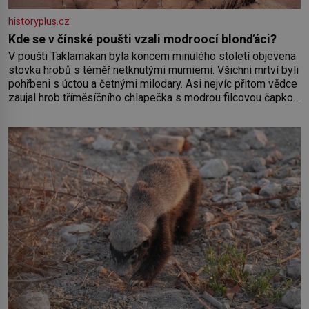
historyplus.cz
Kde se v čínské poušti vzali modroocí blonďáci?
V poušti Taklamakan byla koncem minulého století objevena
stovka hrobů s téměř netknutými mumiemi. Všichni mrtví byli
pohřbeni s úctou a četnými milodary. Asi nejvíc přitom vědce
zaujal hrob tříměsíčního chlapečka s modrou filcovou čapkou,
z níž se draly blonďaté vlásky. Fakt, že jsou těla dávných lidí
nesmírně dobře zachovalá, přičítají odborníci zdejším
klimatickým podmínkám. Sucho, prosolené písky a extrémně