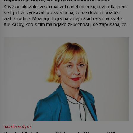
Když se ukázalo, že si manžel našel milenku, rozhodla jsem
se trpělivě vyčkávat, přesvědčena, že se dříve či později
vrátí k rodině. Možná je to jedna z nejtěžších věcí na světě.
Ale každý, kdo s tím má nějaké zkušenosti, se zapřísahá, že
pokud odpustíte, znatelně se vám uleví. Když se ke mně
doneslo, že si manžel pořídil milenku,
nasehvezdy.cz