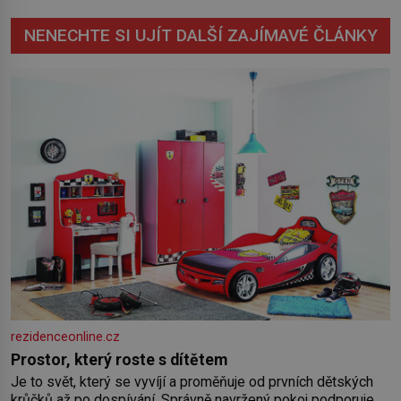
NENECHTE SI UJÍT DALŠÍ ZAJÍMAVÉ ČLÁNKY
rezidenceonline.cz
Prostor, který roste s dítětem
Je to svět, který se vyvíjí a proměňuje od prvních dětských
krůčků až po dospívání. Správně navržený pokoj podporuje