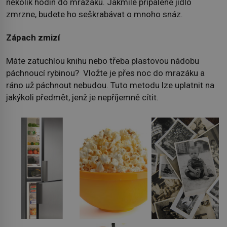
několik hodin do mrazáku. Jakmile připálené jídlo
zmrzne, budete ho seškrabávat o mnoho snáz.
Zápach zmizí
Máte zatuchlou knihu nebo třeba plastovou nádobu
páchnoucí rybinou? Vložte je přes noc do mrazáku a
ráno už páchnout nebudou. Tuto metodu lze uplatnit na
jakýkoli předmět, jenž je nepříjemně cítit.