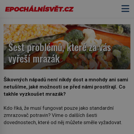
Šest problémů, které za vás
vyřeší mrazák
Šikovných nápadů není nikdy dost a mnohdy ani sami
netušíme, jaké možnosti se před námi prostírají. Co
takhle vyzkoušet mrazák?
Kdo říká, že musí fungovat pouze jako standardní
zmrazovač potravin? Víme o dalších šesti
dovednostech, které od něj můžete směle vyžadovat.