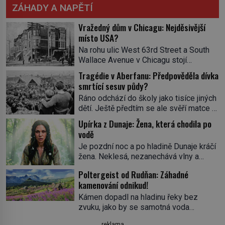
ZÁHADY A NAPĚTÍ
Vražedný dům v Chicagu: Nejděsivější
místo USA?
Na rohu ulic West 63rd Street a South
Wallace Avenue v Chicagu stojí
nenápadná pošta. Nemá žádný speciální
Tragédie v Aberfanu: Předpověděla dívka
nápis ani pamětní desku. A přesto prý
smrtící sesuv půdy?
místní zaměstnanci neradi chodí do
Ráno odchází do školy jako tisíce jiných
sklepa. Právě tady totiž sídlil sériový
dětí. Ještě předtím se ale svěří matce s
vrah H. H. Holmes a také
podivným snem. Ve škole, kterou dobře
nejpropracovanější past na lidi
Upírka z Dunaje: Žena, která chodila po
zná, tentokrát nevidí budovu ani
v dějinách americké kriminalistiky.
vodě
spolužáky. Místo nich se před ní tyčí
Herman Webster Mudgett (1861–1896)
Je pozdní noc a po hladině Dunaje kráčí
cosi temného. O několik hodin později je
přijíždí […]
žena. Neklesá, nezanechává vlny a
mrtvá. Mohla devítiletá Zahlédla vlastní
pohybuje se tiše, jako by černá voda
osud? Dne 21. října 1966 se velšská
Poltergeist od Rudňan: Záhadné
pod ní byla dlažbou. Muž, který ji z
vesnice Aberfan […]
kamenování odnikud!
břehu pozoruje, ji údajně poznává, jenže
Ruža Vlajna má být v tu chvíli mrtvá celé
Kámen dopadl na hladinu řeky bez
století. Vesnice Kisiljevo v
zvuku, jako by se samotná voda
severovýchodním Srbsku má s upíry
rozhodla mlčet. Mladší z chlapců
reklama