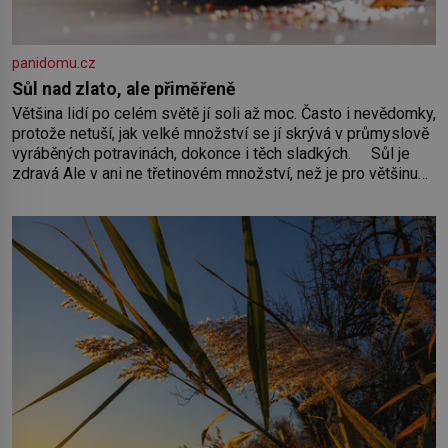
panidomu.cz
Sůl nad zlato, ale přiměřeně
Většina lidí po celém světě jí soli až moc. Často i nevědomky,
protože netuší, jak velké množství se jí skrývá v průmyslově
vyráběných potravinách, dokonce i těch sladkých. Sůl je
zdravá Ale v ani ne třetinovém množství, než je pro většinu
populace běžné. Její základní složky– sodík a chlór – jsou
zásadní pro správné hospodaření