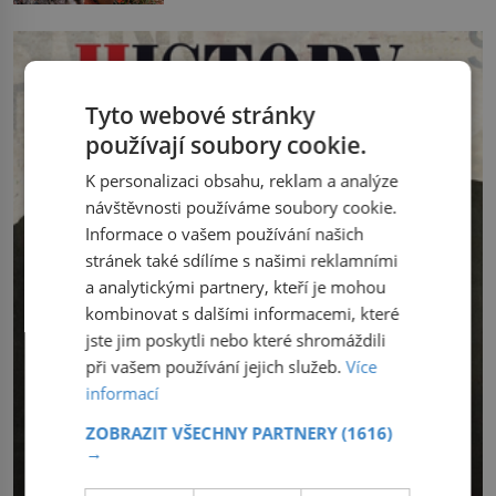
lepkavé látky, která vytéká z
jako hec. Rádio Luxembourg přichází s
poraněného kmene. Kdysi lidé věřili, že
neobvyklou výzvou. Tomu, kdo dokáže
právě v ní je síla stromu. Smola také
dopravit ze severního polárního kruhu
patří k nejstarším surovinám, s nimiž
na […]
lidstvo pracovalo. Chrání strom před
Tyto webové stránky
infekcí, hmyzem a vysycháním. Dá se
říct, že je to přírodní […]
používají soubory cookie.
K personalizaci obsahu, reklam a analýze
návštěvnosti používáme soubory cookie.
Informace o vašem používání našich
stránek také sdílíme s našimi reklamními
a analytickými partnery, kteří je mohou
kombinovat s dalšími informacemi, které
jste jim poskytli nebo které shromáždili
při vašem používání jejich služeb.
Více
informací
ZOBRAZIT VŠECHNY PARTNERY
(1616)
→