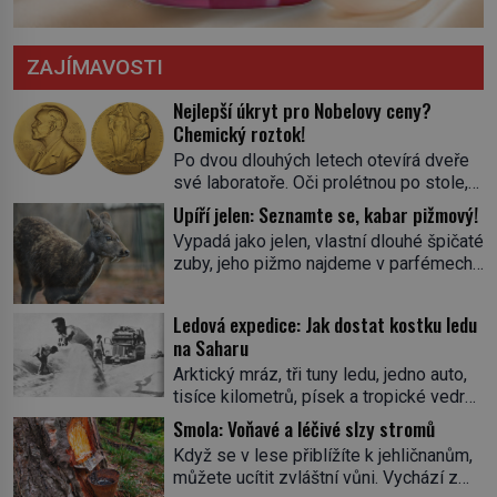
ZAJÍMAVOSTI
Nejlepší úkryt pro Nobelovy ceny?
Chemický roztok!
Po dvou dlouhých letech otevírá dveře
své laboratoře. Oči prolétnou po stole,
aby pak ulpěly na regálu, kde se nachází
Upíří jelen: Seznamte se, kabar pižmový!
všemožné látky. Hledá žluto-oranžovou
Vypadá jako jelen, vlastní dlouhé špičaté
tekutinu, jakmile ji zahlédne, nesmírně
zuby, jeho pižmo najdeme v parfémech
se mu uleví. Teď může svůj plán
celého světa a narazit na něj je velice
dokončit. Pod termínem aqua regia se
těžké. Tato charakteristika sedí na
skrývá směs s názvem lučavka
Ledová expedice: Jak dostat kostku ledu
jediného zástupce zvířecí říše – kabara
královská. Svůj přídomek nemá pro nic
na Saharu
pižmového. V Evropě ho jako první
za nic, […]
Arktický mráz, tři tuny ledu, jedno auto,
popíše švédský botanik Carl Linné
tisíce kilometrů, písek a tropické vedro.
(1707–1778), jenže v Asii o něm ví už
To je ve zkratce zdánlivě nesplnitelná
celá staletí. Zvíře připomíná jelena,
Smola: Voňavé a léčivé slzy stromů
výzva, která se promění v úžasné
v kohoutku dosahuje […]
Když se v lese přiblížíte k jehličnanům,
dobrodružství a důkaz, že nic není
můžete ucítit zvláštní vůni. Vychází z
nemožné. Vše začíná na podzim 1958