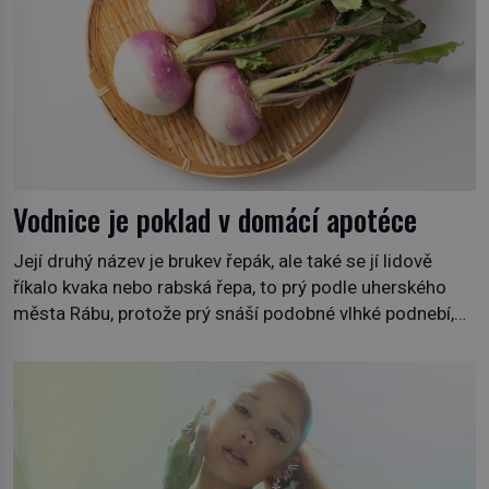
Vodnice je poklad v domácí apotéce
Její druhý název je brukev řepák, ale také se jí lidově
říkalo kvaka nebo rabská řepa, to prý podle uherského
města Rábu, protože prý snáší podobné vlhké podnebí,
jako je tam. Určitě jste se s ní už setkali, třeba na trzích,
někdy i v obchodech. Její bulvy jsou bílé, nahoře někdy
fialové a chutí […]