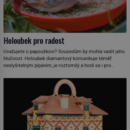
Holoubek pro radost
Uvažujete o papouškovi? Sousedům by mohla vadit jeho
hlučnost. Holoubek diamantový komunikuje téměř
neslyšitelným pípáním, je roztomilý a hodí se i pro
chovatele začátečníky. Jedná se o nenáročného
klidného ptáčka, který většinu dne jen posedává. Hodně
času tráví na zemi, kde sbírá zbytky semínek Jeho
domovinou je prakticky celá Austrálie s výjimkou
pobřežní oblasti. […]