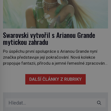
Swarovski vytvořil s Arianou Grande
mytickou zahradu
Po úspěchu první spolupráce s Arianou Grande nyní
značka představuje její pokračování. Nová kolekce
propojuje fantazii, přírodu a jemné řemeslné zpracování
do svěžího, prosvětleného designového příběhu. Téměř
třicítka šperků působí hravě a zároveň rafinovaně.
DALŠÍ ČLÁNKY Z RUBRIKY
Spolupráce mezi značkou Swarovski a zpěvačkou a
herečkou Arianou Grande vstupuje do nové kapitoly. Po
debutové kolekci, která představila moderní […]