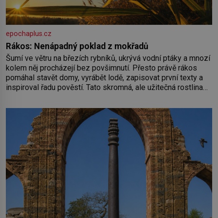
epochaplus.cz
Rákos: Nenápadný poklad z mokřadů
Šumí ve větru na březích rybníků, ukrývá vodní ptáky a mnozí
kolem něj procházejí bez povšimnutí. Přesto právě rákos
pomáhal stavět domy, vyrábět lodě, zapisovat první texty a
inspiroval řadu pověstí. Tato skromná, ale užitečná rostlina
provází člověka už tisíce let. Většina lidí vnímá rákos jen jako
obyčejnou kulisu letního koupání. Stačí se však podívat