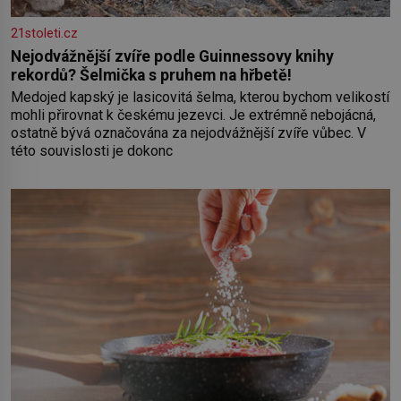
21stoleti.cz
Nejodvážnější zvíře podle Guinnessovy knihy
rekordů? Šelmička s pruhem na hřbetě!
Medojed kapský je lasicovitá šelma, kterou bychom velikostí
mohli přirovnat k českému jezevci. Je extrémně nebojácná,
ostatně bývá označována za nejodvážnější zvíře vůbec. V
této souvislosti je dokonc