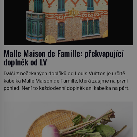
Malle Maison de Famille: překvapující
doplněk od LV
Další z nečekaných doplňků od Louis Vuitton je určitě
kabelka Malle Maison de Famille, která zaujme na první
pohled. Není to každodenní doplněk ani kabelka na párty,
ale symbol tradice a bohaté historie značky. Jde o poctu
Nicolase Ghesquièra rodinnému sídlu Vuittonů na
adrese 18 Rue Louis Vuitton, které bylo postaveno v
roce 1869. […]