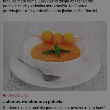
toho, co máte doma. Zálivkou ho zalijte až těsně před
podáváním, aby zeleninu nerozmočila. Na 2 porce
potřebujete: ✿ 1/4 ledového nebo jiného salátu (římský
salát, polníček…) ✿ 1 malá konzerva kukuřice ✿ ½ okurky ✿
2 rajčata Zálivka: ✿ 4 lžíce olivového oleje ✿ 1 lžíci citronové
šťávy ✿ ½ stroužku
tisicereceptu.cz
Jahodovo-melounová polévka
Studené ovocné polévky jsou ideálním osvěžením pro horké