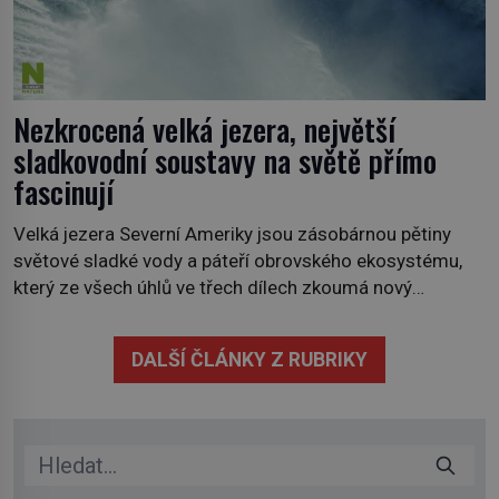
Nezkrocená velká jezera, největší
sladkovodní soustavy na světě přímo
fascinují
Velká jezera Severní Ameriky jsou zásobárnou pětiny
světové sladké vody a páteří obrovského ekosystému,
který ze všech úhlů ve třech dílech zkoumá nový
kanadský dokument Nezkrocená Velká jezera. V
premiéře jej uvidíte na Viasat Nature v pondělí 5.
DALŠÍ ČLÁNKY Z RUBRIKY
července. Hořejší jezero, Huronské jezero, Michiganské
jezero, Erijské jezero, Ontarijské jezero a další menší
jezera a řeky […]