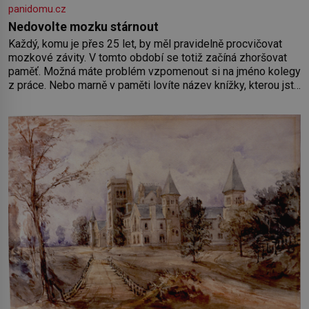
panidomu.cz
Nedovolte mozku stárnout
Každý, komu je přes 25 let, by měl pravidelně procvičovat
mozkové závity. V tomto období se totiž začíná zhoršovat
paměť. Možná máte problém vzpomenout si na jméno kolegy
z práce. Nebo marně v paměti lovíte název knížky, kterou jste
nedávno přečetli. Je to opravdu tak, s věkem jako kdyby se
paměť rozhodla stávkovat. Cvičte