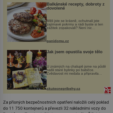
Balkánské recepty, dobroty z
dovolené
Měli jste se krásně, ochutnali jste
zajímavé pokrmy a rádi byste si ten
zážitek zopakovali? Není nic
snazšího. Pljeskavica (10 porcí)
Možná jste ji ochutnali na dovolené v
bývalé Jugoslávii, lze ji vi...
panidomu.cz
Jak jsem opustila svoje tělo
U známých na chalupě jsme na půdě
našli staré bylinky po babičce.
Zvědavost mi nedala a připravila
jsem si z nich lektvar… Zimní pobyt
na chalupě se pro mě vlastní vinou
změnil v děsivý zážitek, na kt...
skutecnepribehy.cz
Za přísných bezpečnostních opatření naložili celý poklad
do 11 750 kontejnerů a převezli 32 nákladními vozy do