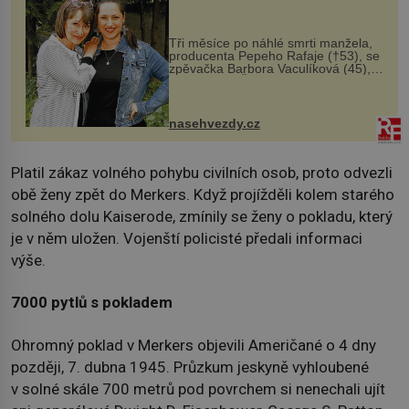
Tři měsíce po náhlé smrti manžela,
producenta Pepeho Rafaje (†53), se
zpěvačka Barbora Vaculíková (45),
dcera Petry Černocké (75), poprvé
ozvala veřejnosti. Na sociální síti
sdílela, že se snaží fung...
nasehvezdy.cz
Platil zákaz volného pohybu civilních osob, proto odvezli
obě ženy zpět do Merkers. Když projížděli kolem starého
solného dolu Kaiserode, zmínily se ženy o pokladu, který
je v něm uložen. Vojenští policisté předali informaci
výše.
7000 pytlů s pokladem
Ohromný poklad v Merkers objevili Američané o 4 dny
později, 7. dubna 1945. Průzkum jeskyně vyhloubené
v solné skále 700 metrů pod povrchem si nenechali ujít