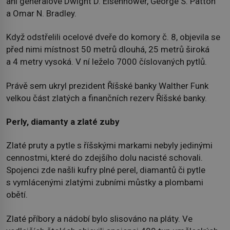
ani generálové Dwight D. Eisenhower, George S. Patton
a Omar N. Bradley.
Když odstřelili ocelové dveře do komory č. 8, objevila se
před nimi místnost 50 metrů dlouhá, 25 metrů široká
a 4 metry vysoká. V ní leželo 7000 číslovaných pytlů.
Právě sem ukryl prezident Říšské banky Walther Funk
velkou část zlatých a finančních rezerv Říšské banky.
Perly, diamanty a zlaté zuby
Zlaté pruty a pytle s říšskými markami nebyly jedinými
cennostmi, které do zdejšího dolu nacisté schovali.
Spojenci zde našli kufry plné perel, diamantů či pytle
s vymlácenými zlatými zubními můstky a plombami
obětí.
Zlaté příbory a nádobí bylo slisováno na pláty. Ve