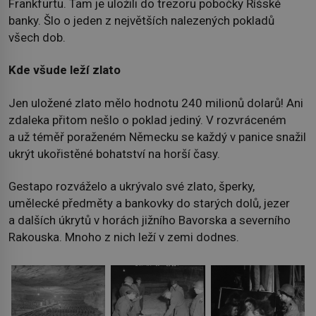
Frankfurtu. Tam je uložili do trezoru pobočky Říšské
banky. Šlo o jeden z největších nalezených pokladů
všech dob.
Kde všude leží zlato
Jen uložené zlato mělo hodnotu 240 milionů dolarů! Ani
zdaleka přitom nešlo o poklad jediný. V rozvráceném
a už téměř poraženém Německu se každý v panice snažil
ukrýt ukořistěné bohatství na horší časy.
Gestapo rozváželo a ukrývalo své zlato, šperky,
umělecké předměty a bankovky do starých dolů, jezer
a dalších úkrytů v horách jižního Bavorska a severního
Rakouska. Mnoho z nich leží v zemi dodnes.