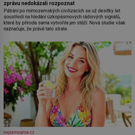
zprávu nedokázali rozpoznat
Pátrání po mimozemských civilizacích se už desítky let
soustředí na hledání úzkopásmových rádiových signálů,
které by příroda sama vytvořila jen stěží. Nová studie však
naznačuje, že právě tato strate
nejsemsama.cz