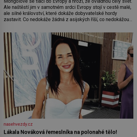
Mongolové se tlačí do Evropy a hrozí, že ovládnou celý svět.
Ale naštěstí jim v samotném srdci Evropy stojí v cestě malé,
ale silné království, které dokáže dobyvatelské hordy
zastavit. Co nedokáže žádná z asijských říší, co nedokážou
Němci – to dokáže český král. Nebo že by ne? Mongolové
od roku 1223 postupují podél Kaspického a Azovského
moře,
nasehvezdy.cz
Lákala Nováková řemeslníka na polonahé tělo!