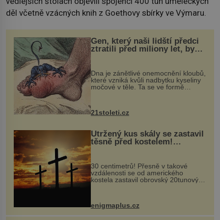
vedlejších štolách objevili spojenci 400 tun uměleckých
děl včetně vzácných knih z Goethovy sbírky ve Výmaru.
Gen, který naši lidští předci
ztratili před miliony let, by
mohl pomoci s léčbou
„nemoci králů“
Dna je zánětlivé onemocnění kloubů,
které vzniká kvůli nadbytku kyseliny
močové v těle. Ta se ve formě
krystalků ukládá v blízkosti kloubů,
nejčastěji přitom postihuje palce na
nohou, a způsobuje bole...
21stoleti.cz
Utržený kus skály se zastavil
těsně před kostelem!
Ochránila ho boží síla?
30 centimetrů! Přesně v takové
vzdálenosti se od amerického
kostela zastavil obrovský 20tunový
balvan, který se v květnu 2014
nečekaně odtrhl od nedaleké skály
při její demolici. Podle místních stojí
enigmaplus.cz
...