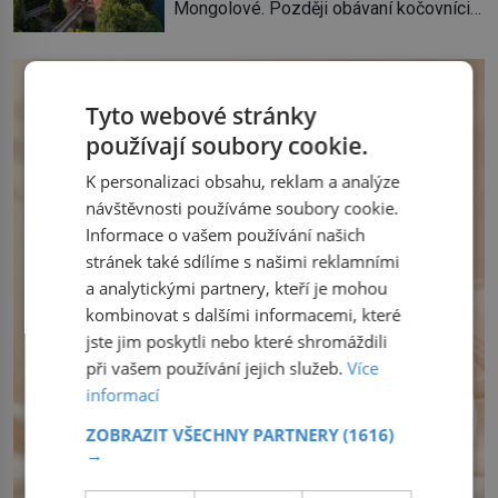
Mongolové. Později obávaní kočovníci
soukromé kolekce – diamantovou tiáru
sice odtáhnou, všichni ale počítají s
královny Marie. „Je to ošklivá špičatá
jejich návratem. Václav I. proto začne
tiára,“ zhodnotil klenot britský politik Sir
jednat. Na další případné řádění barbarů
Henry Channon (1897–1958), když si […]
z východu se chce pečlivě připravit!
Tyto webové stránky
Český král Václav I. (1205–1253) přijme
používají soubory cookie.
opatření, která mají posílit obranu jeho
království. Zajistit hodlá především
K personalizaci obsahu, reklam a analýze
severní hranici. Na […]
návštěvnosti používáme soubory cookie.
Informace o vašem používání našich
stránek také sdílíme s našimi reklamními
a analytickými partnery, kteří je mohou
kombinovat s dalšími informacemi, které
jste jim poskytli nebo které shromáždili
při vašem používání jejich služeb.
Více
informací
ZOBRAZIT VŠECHNY PARTNERY
(1616)
→