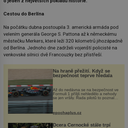
o jeden z největších pokladů historie.
Cestou do Berlína
Na počátku dubna postoupila 3. americká armáda pod
velením generála George S. Pattona až k německému
městečku Merkers, které leží 320 kilometrů jihozápadně
od Berlína. Jednoho dne zadrželi vojenští policisté na
venkovské silnici dvě Francouzky bez přístřeší.
Na hraně přežití. Když se
bezpečnost teprve hledala
Až do nedávna se na bezpečnost ve
Formuli 1 příliš nehledělo a nehody
se jen vršily. Řada pilotů to poznala
na vlastní kůži, často s trvalými
následky nebo bohužel i ztrátou
života. Dnes nepochopiteln...
epochaplus.cz
Dcera Černocké stále trpí