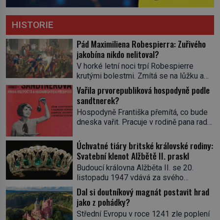
HISTORIE
Pád Maximiliena Robespierra: Zuřivého
jakobína nikdo nelitoval?
V horké letní noci trpí Robespierre
krutými bolestmi. Zmítá se na lůžku a
hlavou mu víří kolotoč myšlenek. Když
Vařila prvorepubliková hospodyně podle
se probere z mdlob, vzpomene si na
sandtnerek?
jednu z pařížských jasnovidek, kterou
Hospodyně Františka přemítá, co bude
před lety navštívil. Prorokovala mu
dneska vařit. Pracuje v rodině pana rady
tragický osud. Tehdy se jí vysmál.
a ten má mlsný jazýček. Zalistuje proto
„Robespierre to dotáhne hodně daleko,“
rychle v jedné ze „sandtnerek“.
Úchvatné tiáry britské královské rodiny:
prohlásil o něm jiný významný
„Zaplaťpánbůh, že už nemusíme chodit
Svatební klenot Alžbětě II. praskl
francouzský revolucionář, Honoré de
s lístky,“ povzdechne si směrem ke
Mirabeau […]
Budoucí královna Alžběta II. se 20.
služce, kterou má v kuchyni k ruce.
listopadu 1947 vdává za svého
Ještě v prvních letech nové republiky
vyvoleného Filipa Mountbattena. Aby
Dal si doutníkový magnát postavit hrad
fungoval kvůli nedostatku zboží
měla na obřad ve Westminsteru podle
jako z pohádky?
přídělový systém. […]
tradice „něco vypůjčeného“, její matka jí
Střední Evropu v roce 1241 zle poplení
věnuje jedinečný šperk ze své