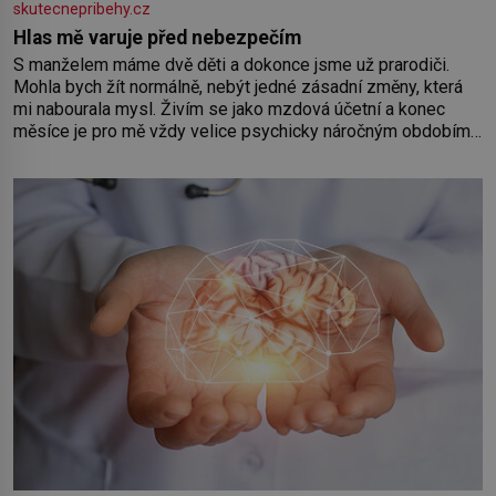
skutecnepribehy.cz
Hlas mě varuje před nebezpečím
S manželem máme dvě děti a dokonce jsme už prarodiči.
Mohla bych žít normálně, nebýt jedné zásadní změny, která
mi nabourala mysl. Živím se jako mzdová účetní a konec
měsíce je pro mě vždy velice psychicky náročným obdobím.
Od té chvíle, co máme vnoučata, mi dcera čím dál častěji volá
o pomoc, co se hlídání týče. Dalo by se