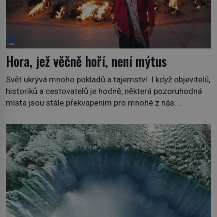
Hora, jež věčně hoří, není mýtus
Svět ukrývá mnoho pokladů a tajemství. I když objevitelů,
historiků a cestovatelů je hodně, některá pozoruhodná
místa jsou stále překvapením pro mnohé z nás.
Neprobádané místa Ázerbájdžánu, rozmanitá historie
Albánie či úchvatná atmosféra Kypru jsou jedny z míst,
která nám mají co nabídnout a vyprávět. Uznávaná
historička Bettany Hughes, se vydala prozkoumat
pozoruhodné úkazy, o kterých jste možná doposud
neslyšeli. Hora, […]