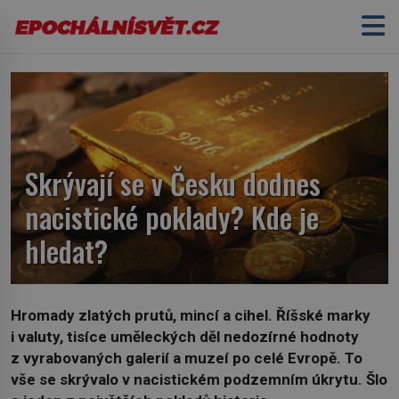
Skrývají se v Česku dodnes
nacistické poklady? Kde je
hledat?
Hromady zlatých prutů, mincí a cihel. Říšské marky
i valuty, tisíce uměleckých děl nedozírné hodnoty
z vyrabovaných galerií a muzeí po celé Evropě. To
vše se skrývalo v nacistickém podzemním úkrytu. Šlo