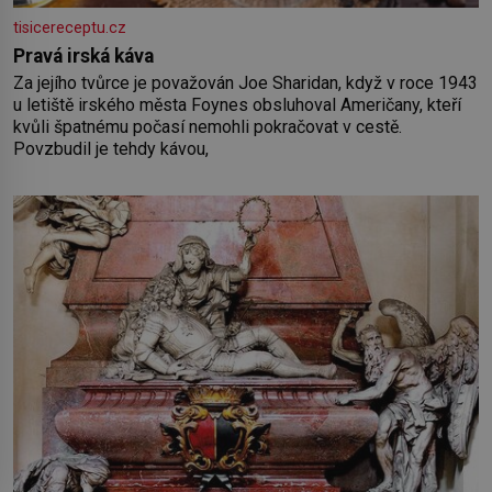
tisicereceptu.cz
Pravá irská káva
Za jejího tvůrce je považován Joe Sharidan, když v roce 1943
u letiště irského města Foynes obsluhoval Američany, kteří
kvůli špatnému počasí nemohli pokračovat v cestě.
Povzbudil je tehdy kávou,