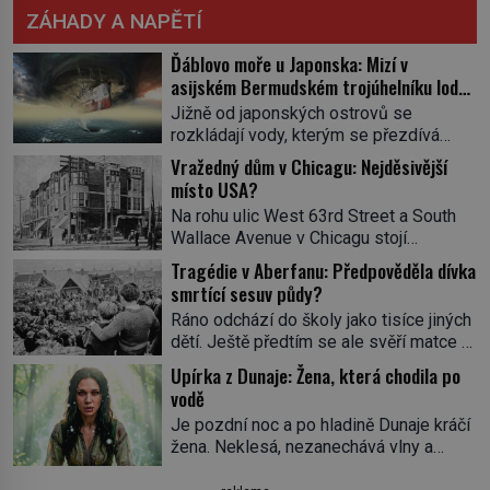
ZÁHADY A NAPĚTÍ
Ďáblovo moře u Japonska: Mizí v
asijském Bermudském trojúhelníku lodě
ve spárech neznámé síly?
Jižně od japonských ostrovů se
rozkládají vody, kterým se přezdívá
Ďáblovo moře. Vypráví se o lodích
Vražedný dům v Chicagu: Nejděsivější
mizejících beze stopy, podivných
místo USA?
světlech, zrádných proudech i mořských
Na rohu ulic West 63rd Street a South
dracích, kteří měli tyto končiny střežit už
Wallace Avenue v Chicagu stojí
v dávných legendách. Je tichomořský
nenápadná pošta. Nemá žádný speciální
Dračí trojúhelník skutečně prokletým
Tragédie v Aberfanu: Předpověděla dívka
nápis ani pamětní desku. A přesto prý
místem, nebo se zde jen nebezpečná
smrtící sesuv půdy?
místní zaměstnanci neradi chodí do
příroda proměnila v jednu z
Ráno odchází do školy jako tisíce jiných
sklepa. Právě tady totiž sídlil sériový
nejpůsobivějších námořních záhad? […]
dětí. Ještě předtím se ale svěří matce s
vrah H. H. Holmes a také
podivným snem. Ve škole, kterou dobře
nejpropracovanější past na lidi
Upírka z Dunaje: Žena, která chodila po
zná, tentokrát nevidí budovu ani
v dějinách americké kriminalistiky.
vodě
spolužáky. Místo nich se před ní tyčí
Herman Webster Mudgett (1861–1896)
Je pozdní noc a po hladině Dunaje kráčí
cosi temného. O několik hodin později je
přijíždí […]
žena. Neklesá, nezanechává vlny a
mrtvá. Mohla devítiletá Zahlédla vlastní
pohybuje se tiše, jako by černá voda
osud? Dne 21. října 1966 se velšská