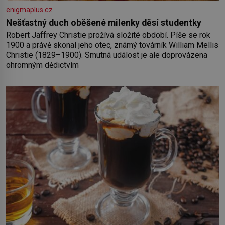
enigmaplus.cz
Nešťastný duch oběšené milenky děsí studentky
Robert Jaffrey Christie prožívá složité období. Píše se rok
1900 a právě skonal jeho otec, známý továrník William Mellis
Christie (1829–1900). Smutná událost je ale doprovázena
ohromným dědictvím