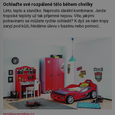
Ochlaďte své rozpálené tělo během chvilky
Léto, teplo a sluníčko. Naprosto ideální kombinace. Jenže
tropické teploty už tak příjemné nejsou. Víte, jakými
potravinami se můžete rychle ochladit? K dyž se nám tropy
zaryjí pod kůži, hledáme úlevu v bazénu nebo pomocí
klimatizace. Jenže ne vždycky můžeme být v jejich blízkosti.
Nemusíte však zoufat. Pokud budete mít promyšlený
jídelníček, žadné pařáky si na vás
rezidenceonline.cz