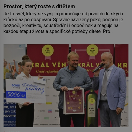
Prostor, který roste s dítětem
Je to svět, který se vyvíjí a proměňuje od prvních dětských
krůčků až po dospívání. Správně navržený pokoj podporuje
bezpečí, kreativitu, soustředění i odpočinek a reaguje na
každou etapu života a specifické potřeby dítěte. Pro
nejmenší je klíčová jednoduchost, měkkost a bezpečí, proto
by pokoj miminka měl působit především klidně a útulně.
Předškolní věk je