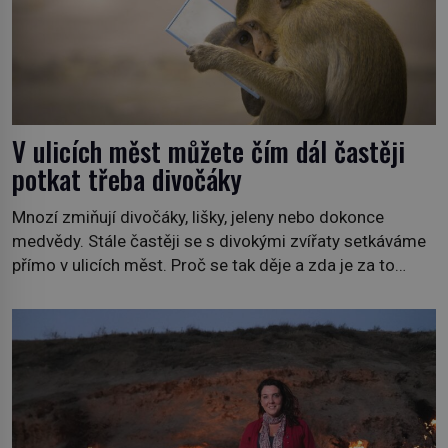
V ulicích měst můžete čím dál častěji
potkat třeba divočáky
Mnozí zmiňují divočáky, lišky, jeleny nebo dokonce
medvědy. Stále častěji se s divokými zvířaty setkáváme
přímo v ulicích měst. Proč se tak děje a zda je za to
někdo zodpovědný, to jsou otázky, které necháme na
jiných. My se raději podíváme do jiných zemí a
prozkoumáme, jaká další zvířata po celém světě se
přizpůsobila životu […]