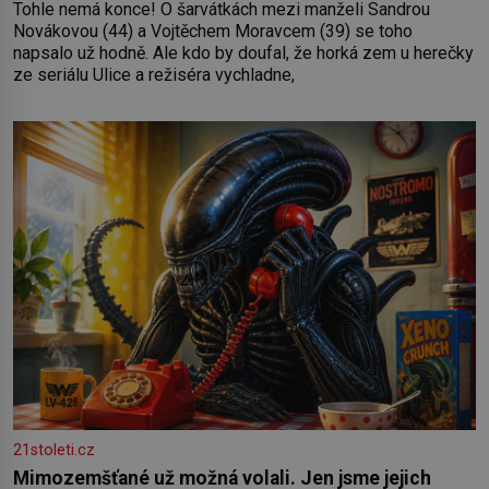
Tohle nemá konce! O šarvátkách mezi manželi Sandrou
Novákovou (44) a Vojtěchem Moravcem (39) se toho
napsalo už hodně. Ale kdo by doufal, že horká zem u herečky
ze seriálu Ulice a režiséra vychladne,
21stoleti.cz
Mimozemšťané už možná volali. Jen jsme jejich