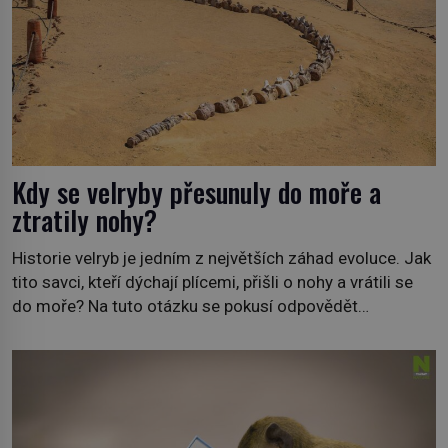
Kdy se velryby přesunuly do moře a
ztratily nohy?
Historie velryb je jedním z největších záhad evoluce. Jak
tito savci, kteří dýchají plícemi, přišli o nohy a vrátili se
do moře? Na tuto otázku se pokusí odpovědět
dokument Tajemné údolí velryb v Egyptě, který bude mít
premiéru ve čtvrtek 29. února ve 20:00 na televizní
stanici Viasat Nature. Všech 90 druhů dnes žijících
velryb […]