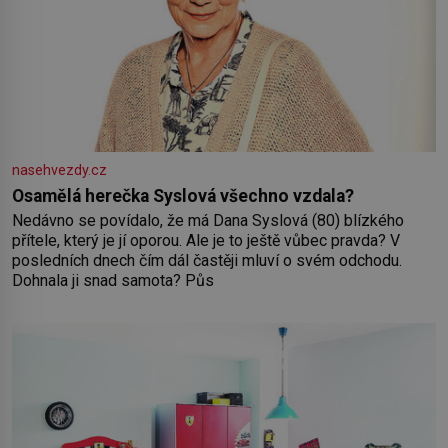
nasehvezdy.cz
Osamělá herečka Syslová všechno vzdala?
Nedávno se povídalo, že má Dana Syslová (80) blízkého
přítele, který je jí oporou. Ale je to ještě vůbec pravda? V
posledních dnech čím dál častěji mluví o svém odchodu.
Dohnala ji snad samota? Půs