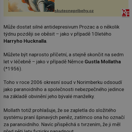
chaloupku, takový domek na severu
Čech, kde jsme si naplánova...
skutecnepribehy.cz
Může dostat silné antidepresivum Prozac a o několik
týdnu později se oběsit – jako v případě 10letého
Harryho Hucknalla
.
Můžete být naprosto příčetní, a stejně skončit na sedm
let v léčebně – jako v případě Němce
Gustla Mollatha
(*1956).
Toho v roce 2006 okresní soud v Norimberku odsoudí
jako paranoidního a společnosti nebezpečného jedince
na základě obvinění jeho bývalé manželky.
Mollath totiž prohlašuje, že se zapletla do složitého
systému praní špinavých peněz, zatímco ona ho označí
za paranoidního. Navíc přispěchá s tvrzením, že ji měl
před pěti lety fyzicky napadnout.