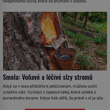
nesplnitelná výzva, která se promění v úžasné
dobrodružství a důkaz, že nic není nemožné. Vše začíná
na podzim 1958 jako hec. Rádio Luxembourg přichází s
neobvyklou výzvou. Tomu, kdo dokáže dopravit ze
severního polárního kruhu na […]
Smola: Voňavé a léčivé slzy stromů
Když se v lese přiblížíte k jehličnanům, můžete ucítit
zvláštní vůni. Vychází z lepkavé látky, která vytéká z
poraněného kmene. Kdysi lidé věřili, že právě v ní je síla
stromu. Smola také patří k nejstarším surovinám, s nimiž
lidstvo pracovalo. Chrání strom před infekcí, hmyzem a