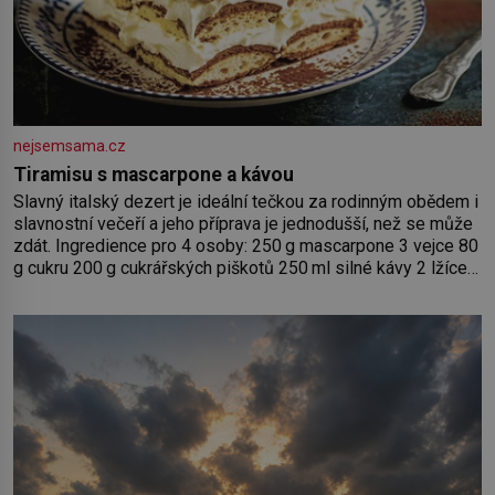
nejsemsama.cz
Tiramisu s mascarpone a kávou
Slavný italský dezert je ideální tečkou za rodinným obědem i
slavnostní večeří a jeho příprava je jednodušší, než se může
zdát. Ingredience pro 4 osoby: 250 g mascarpone 3 vejce 80
g cukru 200 g cukrářských piškotů 250 ml silné kávy 2 lžíce
amaretta kakao na posypání Postup: Oddělte žloutky od
bílků. Žloutky vyšlehejte s cukrem do světlé pěny a postupně
do nich vmíchejte mascarpone, aby vznikl hladký