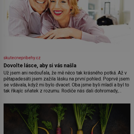
skutecnepribehy.cz
Dovolte lásce, aby si vás našla
Už jsem ani nedoufala, že mě něco tak krásného potká. Až v
pětapadesáti jsem zažila lásku na první pohled. Poprvé jsem
se vdávala, když mi bylo dvacet. Oba jsme byli mladí a byl to
tak říkajíc sňatek z rozumu. Rodiče nás dali dohromady,
Toník byl dobře zaopatřený mladý muž. Manželství nám
oběma moc nesvědčilo, brzy jsme zjistili, že