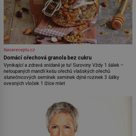
tisicereceptu.cz
Domácí ořechová granola bez cukru
Vynikající a zdravá snídaně je tu! Suroviny Vždy 1 šálek –
neloupaných mandlí kešu ořechů vlašských ořechů
slunečnicových semínek semínek dýně rozinek 3 šálky
ovesných vloček 1 lžíce mlet