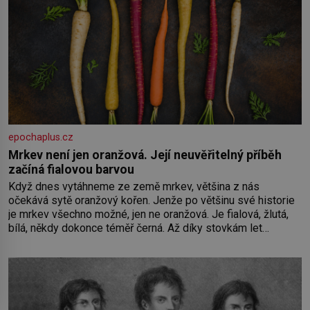
epochaplus.cz
Mrkev není jen oranžová. Její neuvěřitelný příběh
začíná fialovou barvou
Když dnes vytáhneme ze země mrkev, většina z nás
očekává sytě oranžový kořen. Jenže po většinu své historie
je mrkev všechno možné, jen ne oranžová. Je fialová, žlutá,
bílá, někdy dokonce téměř černá. Až díky stovkám let
pečlivého šlechtění se z ní stává zelenina, bez které si
českou zahradu ani nedokážeme představit. Její příběh je