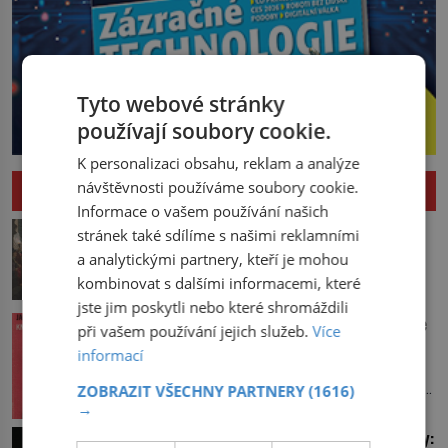
Tyto webové stránky
používají soubory cookie.
K personalizaci obsahu, reklam a analýze
návštěvnosti používáme soubory cookie.
HISTORIE
Informace o vašem používání našich
Pád Maximiliena Robespierra: Zuřivého
stránek také sdílíme s našimi reklamními
jakobína nikdo nelitoval?
a analytickými partnery, kteří je mohou
V horké letní noci trpí Robespierre
kombinovat s dalšími informacemi, které
krutými bolestmi. Zmítá se na lůžku a
jste jim poskytli nebo které shromáždili
hlavou mu víří kolotoč myšlenek. Když
Vařila prvorepubliková hospodyně podle
při vašem používání jejich služeb.
Více
se probere z mdlob, vzpomene si na
sandtnerek?
informací
jednu z pařížských jasnovidek, kterou
Hospodyně Františka přemítá, co bude
před lety navštívil. Prorokovala mu
dneska vařit. Pracuje v rodině pana rady
ZOBRAZIT VŠECHNY PARTNERY
(1616)
tragický osud. Tehdy se jí vysmál.
→
a ten má mlsný jazýček. Zalistuje proto
„Robespierre to dotáhne hodně daleko,“
rychle v jedné ze „sandtnerek“.
Úchvatné tiáry britské královské rodiny:
prohlásil o něm jiný významný