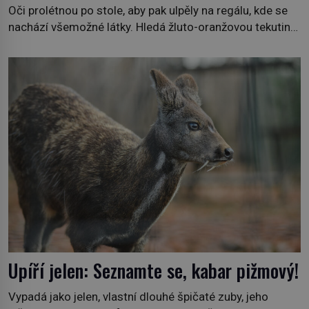
Oči prolétnou po stole, aby pak ulpěly na regálu, kde se
nachází všemožné látky. Hledá žluto-oranžovou tekutinu,
jakmile ji zahlédne, nesmírně se mu uleví. Teď může svůj
plán dokončit. Pod termínem aqua regia se skrývá
směs s názvem lučavka královská. Svůj přídomek nemá
pro nic za nic, […]
Upíří jelen: Seznamte se, kabar pižmový!
Vypadá jako jelen, vlastní dlouhé špičaté zuby, jeho