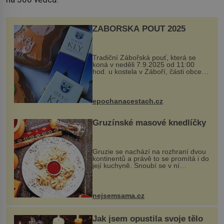
ZÁBOŘSKÁ POUŤ 2025
Tradiční Zábořská pouť, která se
koná v neděli 7.9.2025 od 11:00
hod. u kostela v Záboří, části obce
Kly u Mělníka. V programu naleznete
komentovanou prohlídku kostela,
dobovou hudbu, řemesla, atrakce...
epochanacestach.cz
Gruzínské masové knedlíčky
Gruzie se nachází na rozhraní dvou
kontinentů a právě to se promítá i do
její kuchyně. Snoubí se v ní
evropské a asijské chutě a díky tomu
vznikají rozmanité a chuťově bohaté
pokrmy, které rozhodně st...
nejsemsama.cz
Jak jsem opustila svoje tělo