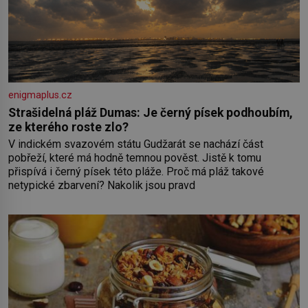
enigmaplus.cz
Strašidelná pláž Dumas: Je černý písek podhoubím,
ze kterého roste zlo?
V indickém svazovém státu Gudžarát se nachází část
pobřeží, které má hodně temnou pověst. Jistě k tomu
přispívá i černý písek této pláže. Proč má pláž takové
netypické zbarvení? Nakolik jsou pravd