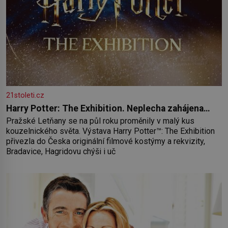
21stoleti.cz
Harry Potter: The Exhibition. Neplecha zahájena…
Pražské Letňany se na půl roku proměnily v malý kus
kouzelnického světa. Výstava Harry Potter™: The Exhibition
přivezla do Česka originální filmové kostýmy a rekvizity,
Bradavice, Hagridovu chýši i uč