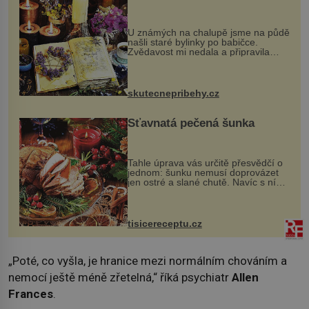
U známých na chalupě jsme na půdě
našli staré bylinky po babičce.
Zvědavost mi nedala a připravila
jsem si z nich lektvar… Zimní pobyt
na chalupě se pro mě vlastní vinou
změnil v děsivý zážitek, na kt...
skutecnepribehy.cz
Šťavnatá pečená šunka
Tahle úprava vás určitě přesvědčí o
jednom: šunku nemusí doprovázet
jen ostré a slané chutě. Navíc s ní
nakrmíte poměrně hodně hladových
krků. Ingredience sádlo 3 kg šunky
vcelku 3 stroužky česneku hl...
tisicereceptu.cz
„Poté, co vyšla, je hranice mezi normálním chováním a
nemocí ještě méně zřetelná,“ říká psychiatr
Allen
Frances
.