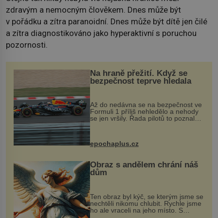
zdravým a nemocným člověkem. Dnes může být
v pořádku a zítra paranoidní. Dnes může být dítě jen čilé
a zítra diagnostikováno jako hyperaktivní s poruchou
pozornosti.
Na hraně přežití. Když se
bezpečnost teprve hledala
Až do nedávna se na bezpečnost ve
Formuli 1 příliš nehledělo a nehody
se jen vršily. Řada pilotů to poznala
na vlastní kůži, často s trvalými
následky nebo bohužel i ztrátou
života. Dnes nepochopiteln...
epochaplus.cz
Obraz s andělem chrání náš
dům
Ten obraz byl kýč, se kterým jsme se
nechtěli nikomu chlubit. Rychle jsme
ho ale vraceli na jeho místo. S
manželem Vaškem jsme si pořídili