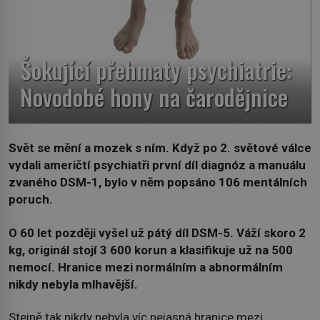
Šokující přehmaty psychiatrie:
Novodobé hony na čarodějnice
Svět se mění a mozek s ním. Když po 2. světové válce
vydali američtí psychiatři první díl diagnóz a manuálu
zvaného DSM-1, bylo v něm popsáno 106 mentálních
poruch.
O 60 let později vyšel už pátý díl DSM-5. Váží skoro 2
kg, originál stojí 3 600 korun a klasifikuje už na 500
nemocí. Hranice mezi normálním a abnormálním
nikdy nebyla mlhavější.
Stejně tak nikdy nebyla víc nejasná hranice mezi