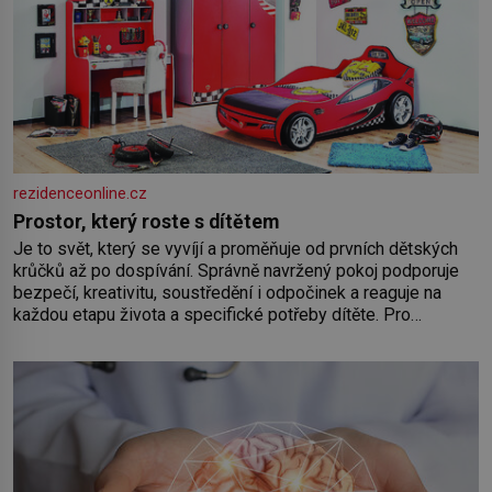
rezidenceonline.cz
Prostor, který roste s dítětem
Je to svět, který se vyvíjí a proměňuje od prvních dětských
krůčků až po dospívání. Správně navržený pokoj podporuje
bezpečí, kreativitu, soustředění i odpočinek a reaguje na
každou etapu života a specifické potřeby dítěte. Pro
nejmenší je klíčová jednoduchost, měkkost a bezpečí, proto
by pokoj miminka měl působit především klidně a útulně.
Předškolní věk je