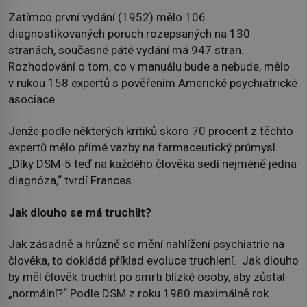
Zatímco první vydání (1952) mělo 106
diagnostikovaných poruch rozepsaných na 130
stranách, současné páté vydání má 947 stran.
Rozhodování o tom, co v manuálu bude a nebude, mělo
v rukou 158 expertů s pověřením Americké psychiatrické
asociace.
Jenže podle některých kritiků skoro 70 procent z těchto
expertů mělo přímé vazby na farmaceutický průmysl.
„Díky DSM-5 teď na každého člověka sedí nejméně jedna
diagnóza,“ tvrdí Frances.
Jak dlouho se má truchlit?
Jak zásadně a hrůzně se mění nahlížení psychiatrie na
člověka, to dokládá příklad evoluce truchlení. Jak dlouho
by měl člověk truchlit po smrti blízké osoby, aby zůstal
„normální?“ Podle DSM z roku 1980 maximálně rok.