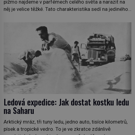
pižmo najdeme v parfémech celého světa a narazit na
něj je velice těžké. Tato charakteristika sedí na jediného
zástupce zvířecí říše – kabara pižmového. V Evropě ho
jako první popíše švédský botanik Carl Linné (1707–
1778), jenže v Asii o něm ví už celá staletí. Zvíře
připomíná jelena, v kohoutku dosahuje […]
Ledová expedice: Jak dostat kostku ledu
na Saharu
Arktický mráz, tři tuny ledu, jedno auto, tisíce kilometrů,
písek a tropické vedro. To je ve zkratce zdánlivě