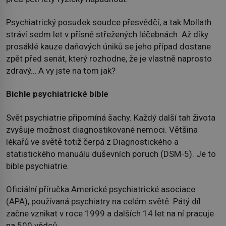
Psychiatrický posudek soudce přesvědčí, a tak Mollath
stráví sedm let v přísně střežených léčebnách. Až díky
prosáklé kauze daňových úniků se jeho případ dostane
zpět před senát, který rozhodne, že je vlastně naprosto
zdravý… A vy jste na tom jak?
Bichle psychiatrické bible
Svět psychiatrie připomíná šachy. Každý další tah života
zvyšuje možnost diagnostikované nemoci. Většina
lékařů ve světě totiž čerpá z Diagnostického a
statistického manuálu duševních poruch (DSM-5). Je to
bible psychiatrie.
Oficiální příručka Americké psychiatrické asociace
(APA), používaná psychiatry na celém světě. Pátý díl
začne vznikat v roce 1999 a dalších 14 let na ní pracuje
na 500 vědců.