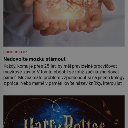
panidomu.cz
Nedovolte mozku stárnout
Každý, komu je přes 25 let, by měl pravidelně procvičovat
mozkové závity. V tomto období se totiž začíná zhoršovat
paměť. Možná máte problém vzpomenout si na jméno kolegy
z práce. Nebo marně v paměti lovíte název knížky, kterou jste
nedávno přečetli. Je to opravdu tak, s věkem jako kdyby se
paměť rozhodla stávkovat. Cvičte