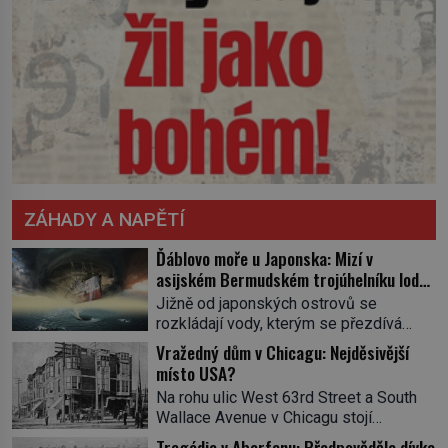
ZÁHADY A NAPĚTÍ
Ďáblovo moře u Japonska: Mizí v
asijském Bermudském trojúhelníku lodě
ve spárech neznámé síly?
Jižně od japonských ostrovů se
rozkládají vody, kterým se přezdívá
Ďáblovo moře. Vypráví se o lodích
Vražedný dům v Chicagu: Nejděsivější
mizejících beze stopy, podivných
místo USA?
světlech, zrádných proudech i mořských
Na rohu ulic West 63rd Street a South
dracích, kteří měli tyto končiny střežit už
Wallace Avenue v Chicagu stojí
v dávných legendách. Je tichomořský
nenápadná pošta. Nemá žádný speciální
Dračí trojúhelník skutečně prokletým
Tragédie v Aberfanu: Předpověděla dívka