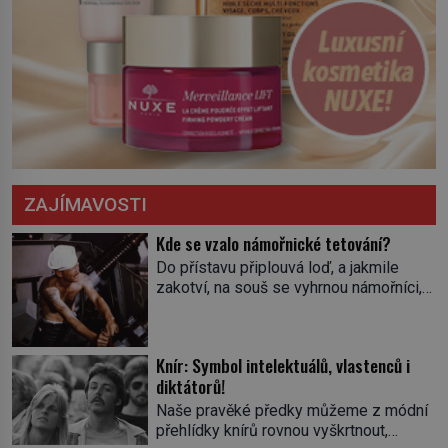
ZAJÍMAVOSTI
Kde se vzalo námořnické tetování?
Do přístavu připlouvá loď, a jakmile
zakotví, na souš se vyhrnou námořníci,
aby utišili žízeň i chtíč. Jdou oním
zvláštním houpavým krokem. A kdyby je
někdo nepoznal podle toho, napoví mu
Knír: Symbol intelektuálů, vlastenců i
potetované paže. Námořnická kérka je
diktátorů!
totiž něco jako uniforma. Tetování jako
takové má velmi hlubokou minulost.
Naše pravěké předky můžeme z módní
Tetovaný je už pračlověk Ötzi, který
přehlídky knírů rovnou vyškrtnout,
zemřel […]