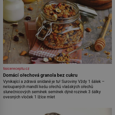
tisicereceptu.cz
Domácí ořechová granola bez cukru
Vynikající a zdravá snídaně je tu! Suroviny Vždy 1 šálek –
neloupaných mandlí kešu ořechů vlašských ořechů
slunečnicových semínek semínek dýně rozinek 3 šálky
ovesných vloček 1 lžíce mlet