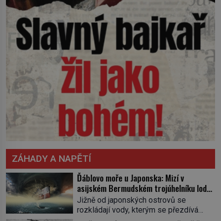
ZÁHADY A NAPĚTÍ
Ďáblovo moře u Japonska: Mizí v
asijském Bermudském trojúhelníku lodě
ve spárech neznámé síly?
Jižně od japonských ostrovů se
rozkládají vody, kterým se přezdívá
Ďáblovo moře. Vypráví se o lodích