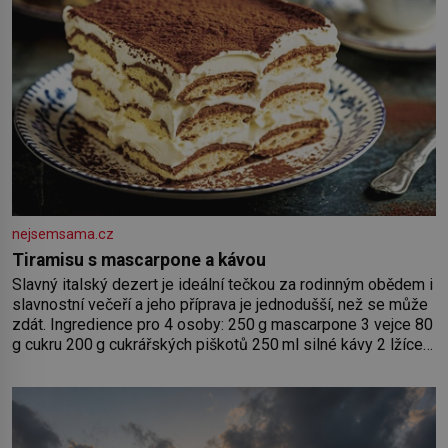
nejsemsama.cz
Tiramisu s mascarpone a kávou
Slavný italský dezert je ideální tečkou za rodinným obědem i
slavnostní večeří a jeho příprava je jednodušší, než se může
zdát. Ingredience pro 4 osoby: 250 g mascarpone 3 vejce 80
g cukru 200 g cukrářských piškotů 250 ml silné kávy 2 lžíce
amaretta kakao na posypání Postup: Oddělte žloutky od
bílků. Žloutky vyšlehejte s cukrem do světlé pěny a postupně
do nich vmíchejte mascarpone, aby vznikl hladký