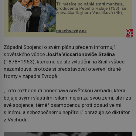
Tři měsíce po náhlé smrti manžela,
producenta Pepeho Rafaje (†53), se
zpěvačka Barbora Vaculíková (45),
dcera Petry Černocké (75), poprvé
ozvala veřejnosti. Na sociální síti
sdílela, že se snaží fung...
nasehvezdy.cz
Západní Spojenci o svém plánu předem informují
sovětského vůdce
Josifa Vissarionoviče Stalina
(1878–1953), kterému se ale vylodění na Sicílii vůbec
nezamlouvá, protože si představoval otevření druhé
fronty v západní Evropě.
„Toto rozhodnutí ponechává sovětskou armádu, která
bojuje svými vlastními silami nejen za svou zemi, ale i za
své spojence, téměř osamocenou proti dosud velmi
silnému a nebezpečnému nepříteli,“ ohrazuje se diktátor
z Východu.