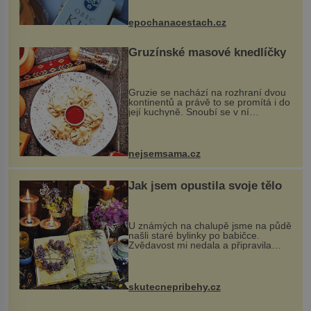
komentovanou prohlídku kostela,
dobovou hudbu, řemesla, atrakce...
epochanacestach.cz
Gruzínské masové knedlíčky
Gruzie se nachází na rozhraní dvou
kontinentů a právě to se promítá i do
její kuchyně. Snoubí se v ní
evropské a asijské chutě a díky tomu
vznikají rozmanité a chuťově bohaté
pokrmy, které rozhodně st...
nejsemsama.cz
Jak jsem opustila svoje tělo
U známých na chalupě jsme na půdě
našli staré bylinky po babičce.
Zvědavost mi nedala a připravila
jsem si z nich lektvar… Zimní pobyt
na chalupě se pro mě vlastní vinou
změnil v děsivý zážitek, na kt...
skutecnepribehy.cz