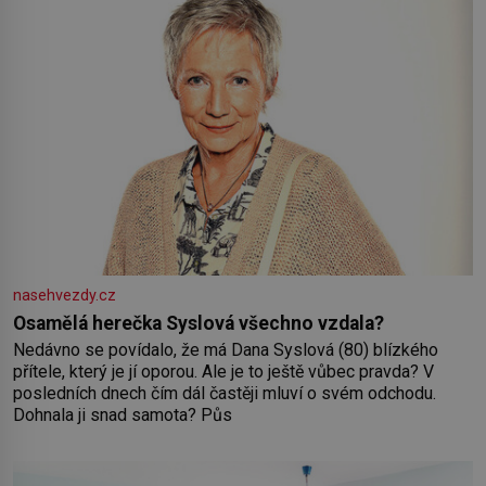
nasehvezdy.cz
Osamělá herečka Syslová všechno vzdala?
Nedávno se povídalo, že má Dana Syslová (80) blízkého
přítele, který je jí oporou. Ale je to ještě vůbec pravda? V
posledních dnech čím dál častěji mluví o svém odchodu.
Dohnala ji snad samota? Půs