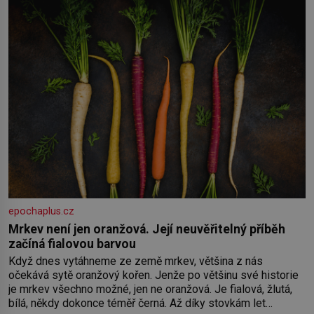
epochaplus.cz
Mrkev není jen oranžová. Její neuvěřitelný příběh
začíná fialovou barvou
Když dnes vytáhneme ze země mrkev, většina z nás
očekává sytě oranžový kořen. Jenže po většinu své historie
je mrkev všechno možné, jen ne oranžová. Je fialová, žlutá,
bílá, někdy dokonce téměř černá. Až díky stovkám let