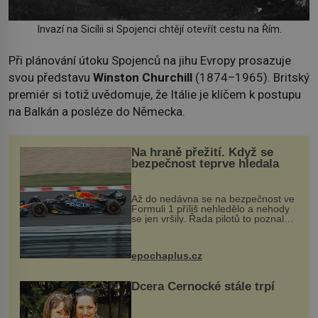
Invazí na Sicílii si Spojenci chtějí otevřít cestu na Řím.
Při plánování útoku Spojenců na jihu Evropy prosazuje
svou představu
Winston
Churchill
(1874–1965). Britský
premiér si totiž uvědomuje, že Itálie je klíčem k postupu
na Balkán a posléze do Německa.
Na hraně přežití. Když se
bezpečnost teprve hledala
Až do nedávna se na bezpečnost ve
Formuli 1 příliš nehledělo a nehody
se jen vršily. Řada pilotů to poznala
na vlastní kůži, často s trvalými
následky nebo bohužel i ztrátou
života. Dnes nepochopiteln...
epochaplus.cz
Dcera Černocké stále trpí