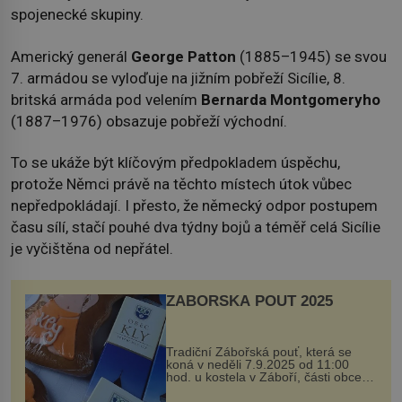
spojenecké skupiny.
Americký generál
George Patton
(1885–1945) se svou
7. armádou se vyloďuje na jižním pobřeží Sicílie, 8.
britská armáda pod velením
Bernarda Montgomeryho
(1887–1976) obsazuje pobřeží východní.
To se ukáže být klíčovým předpokladem úspěchu,
protože Němci právě na těchto místech útok vůbec
nepředpokládají. I přesto, že německý odpor postupem
času sílí, stačí pouhé dva týdny bojů a téměř celá Sicílie
je vyčištěna od nepřátel.
ZÁBOŘSKÁ POUŤ 2025
Tradiční Zábořská pouť, která se
koná v neděli 7.9.2025 od 11:00
hod. u kostela v Záboří, části obce
Kly u Mělníka. V programu naleznete