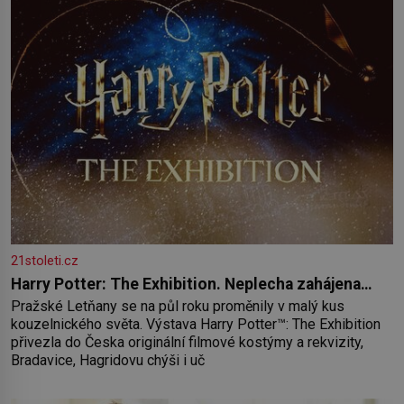
21stoleti.cz
Harry Potter: The Exhibition. Neplecha zahájena…
Pražské Letňany se na půl roku proměnily v malý kus
kouzelnického světa. Výstava Harry Potter™: The Exhibition
přivezla do Česka originální filmové kostýmy a rekvizity,
Bradavice, Hagridovu chýši i uč