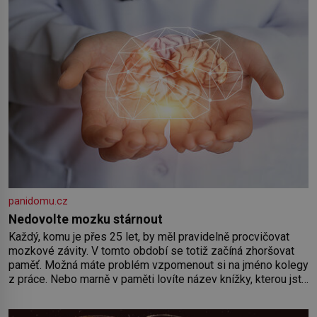
Předškolní věk je
panidomu.cz
Nedovolte mozku stárnout
Každý, komu je přes 25 let, by měl pravidelně procvičovat
mozkové závity. V tomto období se totiž začíná zhoršovat
paměť. Možná máte problém vzpomenout si na jméno kolegy
z práce. Nebo marně v paměti lovíte název knížky, kterou jste
nedávno přečetli. Je to opravdu tak, s věkem jako kdyby se
paměť rozhodla stávkovat. Cvičte