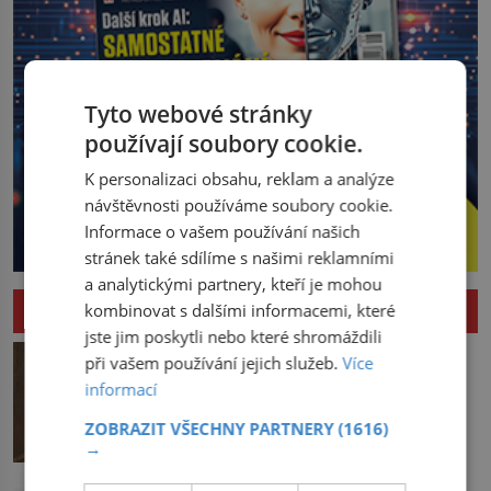
Tyto webové stránky
používají soubory cookie.
K personalizaci obsahu, reklam a analýze
návštěvnosti používáme soubory cookie.
Informace o vašem používání našich
stránek také sdílíme s našimi reklamními
a analytickými partnery, kteří je mohou
HISTORIE
kombinovat s dalšími informacemi, které
jste jim poskytli nebo které shromáždili
Odepřela Akademie kardinálovi
při vašem používání jejich služeb.
Více
poslušnost?
informací
Není příliš rozumné zkoušet před
kardinálem Richelieuem něco utajit.
ZOBRAZIT VŠECHNY PARTNERY
(1616)
První ministr se dříve či později dozví o
→
všem a s potenciálními spiklenci umí
Zvrhla se lidová zábava v masakr?
rázně zatočit. Od roku 1629 se