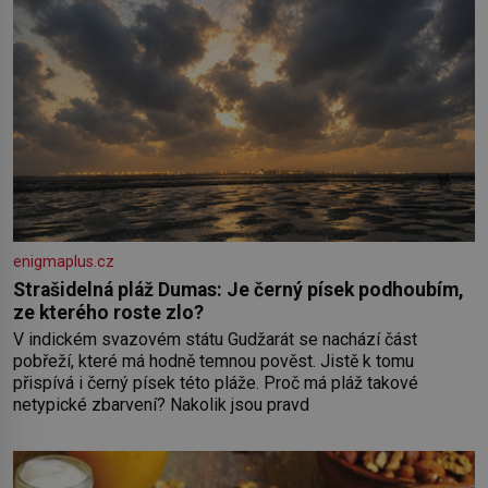
enigmaplus.cz
Strašidelná pláž Dumas: Je černý písek podhoubím,
ze kterého roste zlo?
V indickém svazovém státu Gudžarát se nachází část
pobřeží, které má hodně temnou pověst. Jistě k tomu
přispívá i černý písek této pláže. Proč má pláž takové
netypické zbarvení? Nakolik jsou pravd