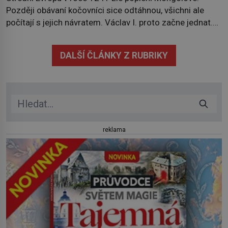
Později obávaní kočovníci sice odtáhnou, všichni ale
počítají s jejich návratem. Václav I. proto začne jednat.
Na další případné řádění barbarů z východu se chce
pečlivě připravit! Český král Václav I. (1205–1253)
DALŠÍ ČLÁNKY Z RUBRIKY
přijme opatření, která mají posílit obranu jeho království.
Zajistit hodlá především severní hranici. Na […]
reklama