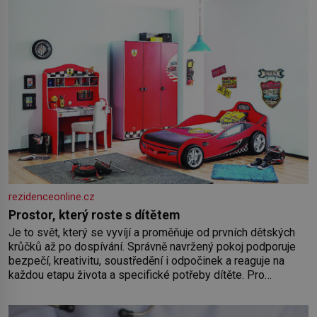
rezidenceonline.cz
Prostor, který roste s dítětem
Je to svět, který se vyvíjí a proměňuje od prvních dětských
krůčků až po dospívání. Správně navržený pokoj podporuje
bezpečí, kreativitu, soustředění i odpočinek a reaguje na
každou etapu života a specifické potřeby dítěte. Pro
nejmenší je klíčová jednoduchost, měkkost a bezpečí, proto
by pokoj miminka měl působit především klidně a útulně.