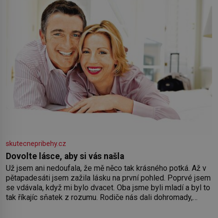
skutecnepribehy.cz
Dovolte lásce, aby si vás našla
Už jsem ani nedoufala, že mě něco tak krásného potká. Až v
pětapadesáti jsem zažila lásku na první pohled. Poprvé jsem
se vdávala, když mi bylo dvacet. Oba jsme byli mladí a byl to
tak říkajíc sňatek z rozumu. Rodiče nás dali dohromady,
Toník byl dobře zaopatřený mladý muž. Manželství nám
oběma moc nesvědčilo, brzy jsme zjistili, že