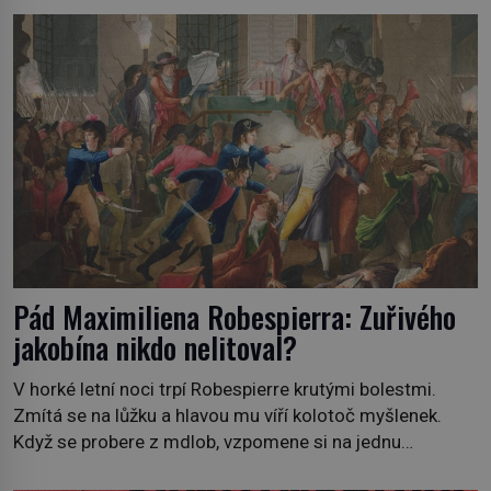
Pád Maximiliena Robespierra: Zuřivého
jakobína nikdo nelitoval?
V horké letní noci trpí Robespierre krutými bolestmi.
Zmítá se na lůžku a hlavou mu víří kolotoč myšlenek.
Když se probere z mdlob, vzpomene si na jednu
z pařížských jasnovidek, kterou před lety navštívil.