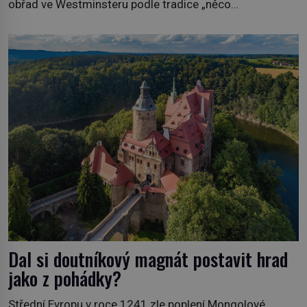
obřad ve Westminsteru podle tradice „něco
vypůjčeného“, její matka jí věnuje jedinečný šperk ze své
soukromé kolekce – diamantovou tiáru královny Marie.
„Je to ošklivá špičatá tiára,“ zhodnotil klenot britský
politik Sir Henry Channon (1897–1958), když si […]
Dal si doutníkový magnát postavit hrad
jako z pohádky?
Střední Evropu v roce 1241 zle poplení Mongolové.