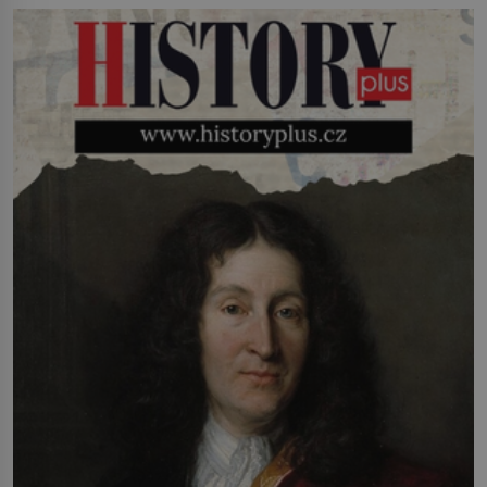
fabriky první modely s Kearnsovým
zlepšovákem. Začíná spor, kterému
génius obětuje vše – čas, rodinu i sám
sebe. Američan Robert William Kearns
(1927–2005), který během vlastní
svatby přijde […]