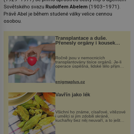
Sovětského svazu
Rudolfem Abelem
(1903–1971).
Právě Abel je během studené války velice cennou
osobou.
Transplantace a duše.
Přenesly orgány i kousek
osobnosti dárce?
Ročně jsou v nemocnicích
transplantovány tisíce orgánů. Je-li
operace úspěšná, lidské tělo přijme
darovaný orgán za své a pacient
může vést plnohodnotný život. Ale co
když při transplantaci nepřijímám...
enigmaplus.cz
Vavřín jako lék
Všichni ho známe, císařové, vítězové
i umělci si jím zdobili skráně,
kuchařky bez něj neuvaří, a to ještě
nevíte, že bobkový list může výrazně
zmírnit některé naše neduhy.
Obsahuje v malém množství ně...