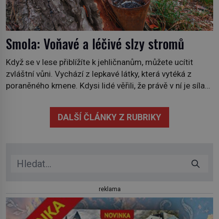
Smola: Voňavé a léčivé slzy stromů
Když se v lese přiblížíte k jehličnanům, můžete ucítit
zvláštní vůni. Vychází z lepkavé látky, která vytéká z
poraněného kmene. Kdysi lidé věřili, že právě v ní je síla
stromu. Smola také patří k nejstarším surovinám, s nimiž
lidstvo pracovalo. Chrání strom před infekcí, hmyzem a
DALŠÍ ČLÁNKY Z RUBRIKY
vysycháním. Dá se říct, že je to přírodní […]
reklama