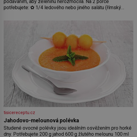
podáváním, aby zeleninu nerozmočila. Na 2 porce
potřebujete: ✿ 1/4 ledového nebo jiného salátu (římský
salát, polníček…) ✿ 1 malá konzerva kukuřice ✿ ½ okurky ✿
2 rajčata Zálivka: ✿ 4 lžíce olivového oleje ✿ 1 lžíci citronové
šťávy ✿ ½ stroužku
tisicereceptu.cz
Jahodovo-melounová polévka
Studené ovocné polévky jsou ideálním osvěžením pro horké
dny. Potřebujete 200 g jahod 600 g žlutého melounu 100 ml