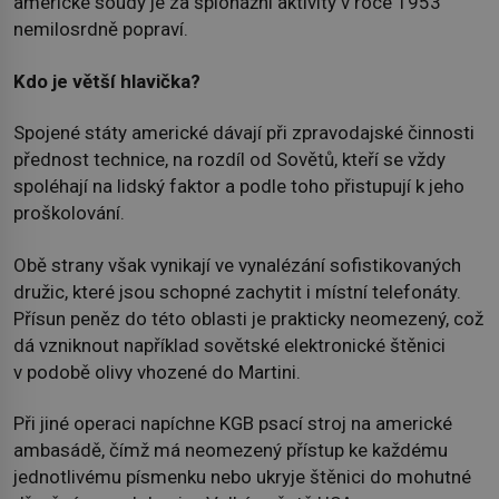
americké soudy je za špionážní aktivity v roce 1953
nemilosrdně popraví.
Kdo je větší hlavička?
Spojené státy americké dávají při zpravodajské činnosti
přednost technice, na rozdíl od Sovětů, kteří se vždy
spoléhají na lidský faktor a podle toho přistupují k jeho
proškolování.
Obě strany však vynikají ve vynalézání sofistikovaných
družic, které jsou schopné zachytit i místní telefonáty.
Přísun peněz do této oblasti je prakticky neomezený, což
dá vzniknout například sovětské elektronické štěnici
v podobě olivy vhozené do Martini.
Při jiné operaci napíchne KGB psací stroj na americké
ambasádě, čímž má neomezený přístup ke každému
jednotlivému písmenku nebo ukryje štěnici do mohutné