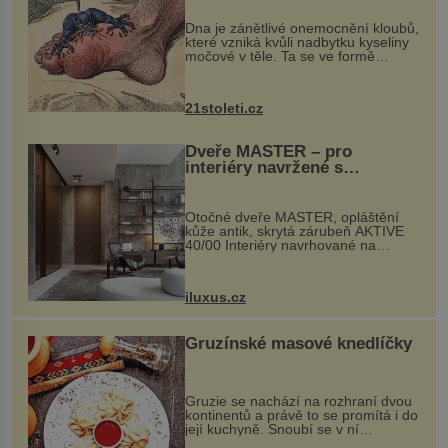
„nemoci králů“
Dna je zánětlivé onemocnění kloubů,
které vzniká kvůli nadbytku kyseliny
močové v těle. Ta se ve formě
krystalků ukládá v blízkosti kloubů,
nejčastěji přitom postihuje palce na
nohou, a způsobuje bole...
21stoleti.cz
Dveře MASTER – pro
interiéry navržené s
rozumem i vášní!
Otočné dveře MASTER, opláštění
kůže antik, skrytá zárubeň AKTIVE
40/00 Interiéry navrhované na
zakázku často vyžadují atypické
rozměry nejen nábytku, ale i
otvorových prvků. Technické zázemí
iluxus.cz
dnes umož...
Gruzínské masové knedlíčky
Gruzie se nachází na rozhraní dvou
kontinentů a právě to se promítá i do
její kuchyně. Snoubí se v ní
evropské a asijské chutě a díky tomu