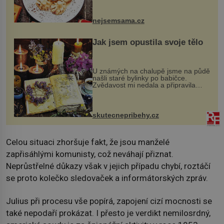
vznikají rozmanité a chuťově bohaté
pokrmy, které rozhodně st...
nejsemsama.cz
Jak jsem opustila svoje tělo
U známých na chalupě jsme na půdě
našli staré bylinky po babičce.
Zvědavost mi nedala a připravila
jsem si z nich lektvar… Zimní pobyt
na chalupě se pro mě vlastní vinou
změnil v děsivý zážitek, na kt...
skutecnepribehy.cz
Celou situaci zhoršuje fakt, že jsou manželé
zapřisáhlými komunisty, což neváhají přiznat.
Neprůstřelné důkazy však v jejich případu chybí, roztáčí
se proto kolečko sledovaček a informátorských zpráv.
Julius při procesu vše popírá, zapojení cizí mocnosti se
také nepodaří prokázat. I přesto je verdikt nemilosrdný,