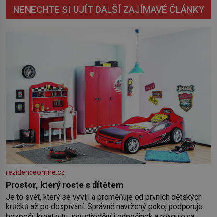
NENECHTE SI UJÍT DALŠÍ ZAJÍMAVÉ ČLÁNKY
rezidenceonline.cz
Prostor, který roste s dítětem
Je to svět, který se vyvíjí a proměňuje od prvních dětských
krůčků až po dospívání. Správně navržený pokoj podporuje
bezpečí, kreativitu, soustředění i odpočinek a reaguje na