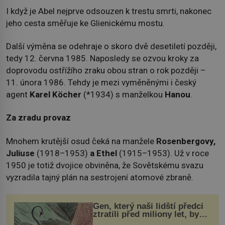
I když je Abel nejprve odsouzen k trestu smrti, nakonec
jeho cesta směřuje ke Glienickému mostu.
Další výměna se odehraje o skoro dvě desetiletí později,
tedy 12. června 1985. Naposledy se ozvou kroky za
doprovodu ostřížího zraku obou stran o rok později –
11. února 1986. Tehdy je mezi vyměněnými i český
agent
Karel Köcher
(*1934) s manželkou
Hanou
.
Za zradu provaz
Mnohem krutější osud čeká na manžele
Rosenbergovy,
Juliuse
(1918–1953)
a Ethel
(1915–1953). Už v roce
1950 je totiž dvojice obviněna, že Sovětskému svazu
vyzradila tajný plán na sestrojení atomové zbraně.
Gen, který naši lidští předci
ztratili před miliony let, by
mohl pomoci s léčbou