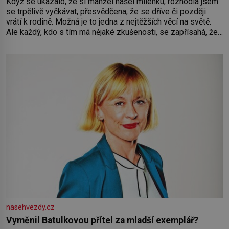
Když se ukázalo, že si manžel našel milenku, rozhodla jsem
se trpělivě vyčkávat, přesvědčena, že se dříve či později
vrátí k rodině. Možná je to jedna z nejtěžších věcí na světě.
Ale každý, kdo s tím má nějaké zkušenosti, se zapřísahá, že
pokud odpustíte, znatelně se vám uleví. Když se ke mně
doneslo, že si manžel pořídil milenku,
nasehvezdy.cz
Vyměnil Batulkovou přítel za mladší exemplář?