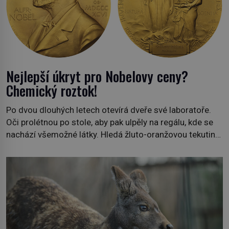
Nejlepší úkryt pro Nobelovy ceny?
Chemický roztok!
Po dvou dlouhých letech otevírá dveře své laboratoře.
Oči prolétnou po stole, aby pak ulpěly na regálu, kde se
nachází všemožné látky. Hledá žluto-oranžovou tekutinu,
jakmile ji zahlédne, nesmírně se mu uleví. Teď může svůj
plán dokončit. Pod termínem aqua regia se skrývá
směs s názvem lučavka královská. Svůj přídomek nemá
pro nic za nic, […]