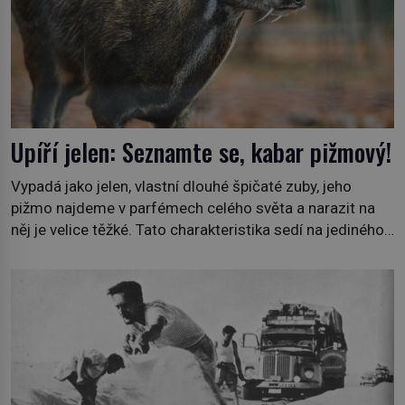
Upíří jelen: Seznamte se, kabar pižmový!
Vypadá jako jelen, vlastní dlouhé špičaté zuby, jeho
pižmo najdeme v parfémech celého světa a narazit na
něj je velice těžké. Tato charakteristika sedí na jediného
zástupce zvířecí říše – kabara pižmového. V Evropě ho
jako první popíše švédský botanik Carl Linné (1707–
1778), jenže v Asii o něm ví už celá staletí. Zvíře
připomíná jelena, v kohoutku dosahuje […]