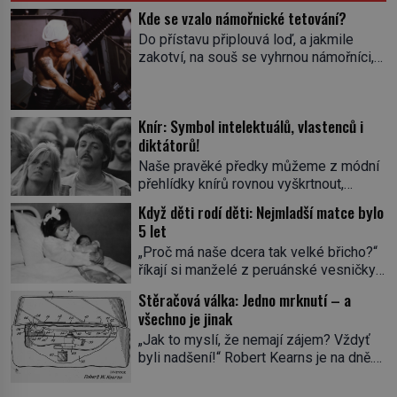
Kde se vzalo námořnické tetování?
Do přístavu připlouvá loď, a jakmile
zakotví, na souš se vyhrnou námořníci,
aby utišili žízeň i chtíč. Jdou oním
zvláštním houpavým krokem. A kdyby je
někdo nepoznal podle toho, napoví mu
Knír: Symbol intelektuálů, vlastenců i
potetované paže. Námořnická kérka je
diktátorů!
totiž něco jako uniforma. Tetování jako
takové má velmi hlubokou minulost.
Naše pravěké předky můžeme z módní
Tetovaný je už pračlověk Ötzi, který
přehlídky knírů rovnou vyškrtnout,
zemřel […]
protože historici se shodují, že za
Když děti rodí děti: Nejmladší matce bylo
jedním z nejstarších knírů musíme až do
5 let
starověkého Egypta. Najdeme ho na
„Proč má naše dcera tak velké břicho?“
soše egyptského prince Rahotepa, jenž
říkají si manželé z peruánské vesničky
žil ve 26. století před naším
Ticrapo a raději vezmou malou Linu do
letopočtem! Není to ale něco obvyklého,
Stěračová válka: Jedno mrknutí – a
nemocnice. Nemá ale v břiše nádor, jak
proto právě obyvatelé ze stínu pyramid
všechno je jinak
se obávali, ale sedmiměsíční plod! Ve
dbají na hygienu a kompletně holí […]
„Jak to myslí, že nemají zájem? Vždyť
věku 5 let, 7 měsíců a 21 dnů porodí
byli nadšení!“ Robert Kearns je na dně.
Lina Medina (*1933) císařským řezem
Automobilka právě odmítla jeho inovaci
syna. Je 14. května 1939 a malá
stěračů. Jenže již roku 1969 vyjíždějí z
Peruánka […]