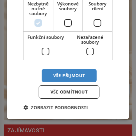
z východu se chce pečlivě připravit!
Nezbytně
Výkonové
Soubory
Český král Václav I. (1205–1253) přijme
nutné
soubory
cílení
soubory
opatření, která mají posílit obranu jeho
království. Zajistit hodlá především
severní hranici. Na […]
Funkční soubory
Nezařazené
soubory
VŠE PŘIJMOUT
VŠE ODMÍTNOUT
ZOBRAZIT PODROBNOSTI
ZAJÍMAVOSTI