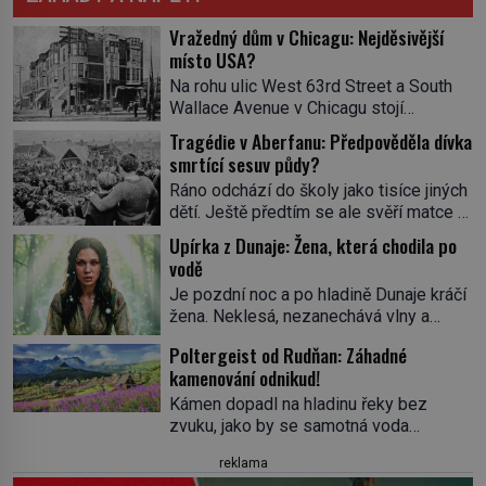
Vražedný dům v Chicagu: Nejděsivější
místo USA?
Na rohu ulic West 63rd Street a South
Wallace Avenue v Chicagu stojí
nenápadná pošta. Nemá žádný speciální
Tragédie v Aberfanu: Předpověděla dívka
nápis ani pamětní desku. A přesto prý
smrtící sesuv půdy?
místní zaměstnanci neradi chodí do
Ráno odchází do školy jako tisíce jiných
sklepa. Právě tady totiž sídlil sériový
dětí. Ještě předtím se ale svěří matce s
vrah H. H. Holmes a také
podivným snem. Ve škole, kterou dobře
nejpropracovanější past na lidi
Upírka z Dunaje: Žena, která chodila po
zná, tentokrát nevidí budovu ani
v dějinách americké kriminalistiky.
vodě
spolužáky. Místo nich se před ní tyčí
Herman Webster Mudgett (1861–1896)
Je pozdní noc a po hladině Dunaje kráčí
cosi temného. O několik hodin později je
přijíždí […]
žena. Neklesá, nezanechává vlny a
mrtvá. Mohla devítiletá Zahlédla vlastní
pohybuje se tiše, jako by černá voda
osud? Dne 21. října 1966 se velšská
Poltergeist od Rudňan: Záhadné
pod ní byla dlažbou. Muž, který ji z
vesnice Aberfan […]
kamenování odnikud!
břehu pozoruje, ji údajně poznává, jenže
Ruža Vlajna má být v tu chvíli mrtvá celé
Kámen dopadl na hladinu řeky bez
století. Vesnice Kisiljevo v
zvuku, jako by se samotná voda
severovýchodním Srbsku má s upíry
rozhodla mlčet. Mladší z chlapců
reklama
nevyřízené účty. […]
bolestně strhl ruku, ale další úder ho