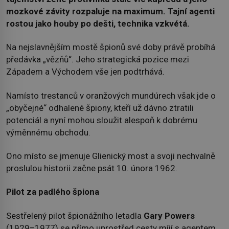
mozkové závity rozpaluje na maximum. Tajní agenti
rostou jako houby po dešti, technika vzkvétá.
Na nejslavnějším mostě špionů své doby právě probíhá
předávka „vězňů“. Jeho strategická pozice mezi
Západem a Východem vše jen podtrhává.
Namísto trestanců v oranžových mundúrech však jde o
„obyčejné“ odhalené špiony, kteří už dávno ztratili
potenciál a nyní mohou sloužit alespoň k dobrému
výměnnému obchodu.
Ono místo se jmenuje Glienický most a svoji nechvalně
proslulou historii začne psát 10. února 1962.
Pilot za padlého špiona
Sestřelený pilot špionážního letadla
Gary Powers
(1929–1977) se přímo uprostřed cesty míjí s agentem