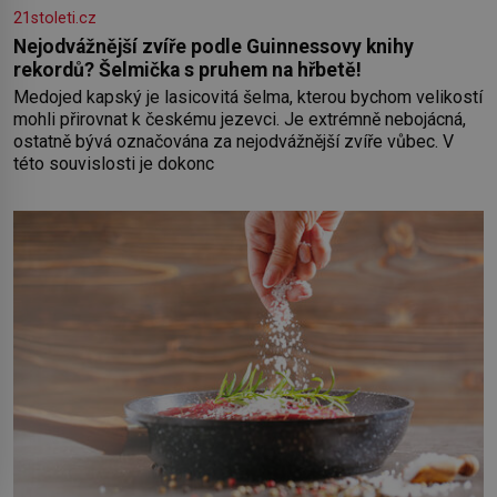
21stoleti.cz
Nejodvážnější zvíře podle Guinnessovy knihy
rekordů? Šelmička s pruhem na hřbetě!
Medojed kapský je lasicovitá šelma, kterou bychom velikostí
mohli přirovnat k českému jezevci. Je extrémně nebojácná,
ostatně bývá označována za nejodvážnější zvíře vůbec. V
této souvislosti je dokonc