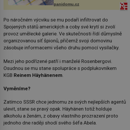
panidomu.cz
Po náročném výcviku se mu podaří infiltrovat do
Spojených států amerických a coby své krytí si zvolí
provoz umělecké galerie. Ve skutečnosti řídí důmyslně
organizovanou síť špionů, přičemž svoji domovinu
zásobuje informacemi všeho druhu pomocí vysílačky.
Mezi jeho podřízené patří i manželé Rosenbergovi.
Osudnou se mu stane spolupráce s podplukovníkem
KGB
Reinem Häyhänenem
.
Vyměníme?
Zatímco SSSR chce jednomu ze svých nejlepších agentů
ulevit, stane se pravý opak. Häyhänen totiž holduje
alkoholu a ženám, z obavy vlastního prozrazení proto
jednoho dne raději shodí svého šéfa Abela.