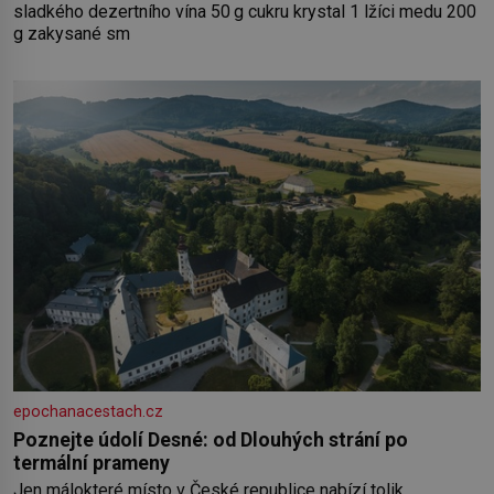
sladkého dezertního vína 50 g cukru krystal 1 lžíci medu 200
g zakysané sm
epochanacestach.cz
Poznejte údolí Desné: od Dlouhých strání po
termální prameny
Jen málokteré místo v České republice nabízí tolik