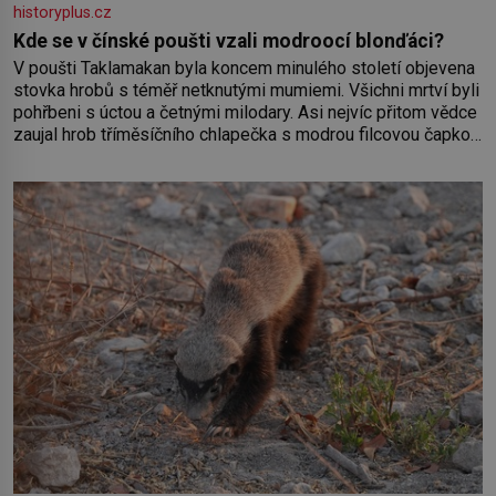
historyplus.cz
Kde se v čínské poušti vzali modroocí blonďáci?
V poušti Taklamakan byla koncem minulého století objevena
stovka hrobů s téměř netknutými mumiemi. Všichni mrtví byli
pohřbeni s úctou a četnými milodary. Asi nejvíc přitom vědce
zaujal hrob tříměsíčního chlapečka s modrou filcovou čapkou,
z níž se draly blonďaté vlásky. Fakt, že jsou těla dávných lidí
nesmírně dobře zachovalá, přičítají odborníci zdejším
klimatickým podmínkám. Sucho, prosolené písky a extrémně