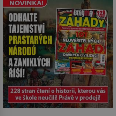
zasáhl dříve, než si vůbec uvědomil
pohyb: tiše, nelidsky přesně. „Odkud…?“
zachrčel starší student, ale v houštině
na břehu nebyl nikdo, kdo by po nich
mohl cokoliv házet. A když se […]