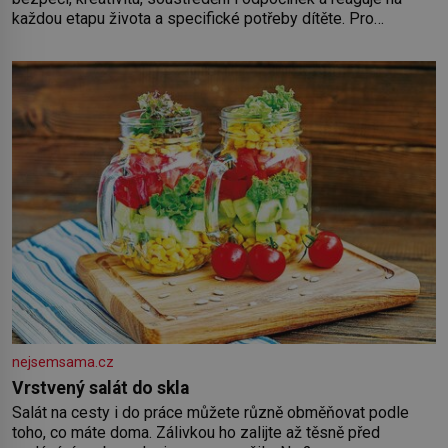
každou etapu života a specifické potřeby dítěte. Pro
nejmenší je klíčová jednoduchost, měkkost a bezpečí, proto
by pokoj miminka měl působit především klidně a útulně.
Předškolní věk je
nejsemsama.cz
Vrstvený salát do skla
Salát na cesty i do práce můžete různě obměňovat podle
toho, co máte doma. Zálivkou ho zalijte až těsně před