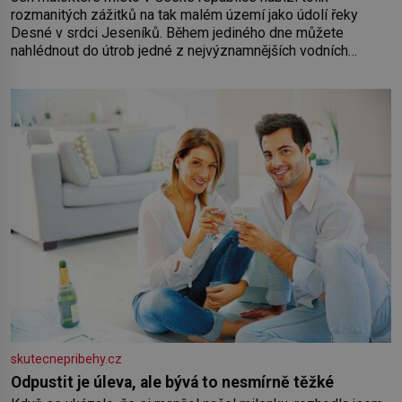
rozmanitých zážitků na tak malém území jako údolí řeky
Desné v srdci Jeseníků. Během jediného dne můžete
nahlédnout do útrob jedné z nejvýznamnějších vodních
elektráren v Evropě, vydat se na horské hřebeny, projet se na
koloběžce a den zakončit poznáváním památek ve Velkých
Losinách nebo v termálním
skutecnepribehy.cz
Odpustit je úleva, ale bývá to nesmírně těžké