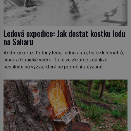
Ledová expedice: Jak dostat kostku ledu
na Saharu
Arktický mráz, tři tuny ledu, jedno auto, tisíce kilometrů,
písek a tropické vedro. To je ve zkratce zdánlivě
nesplnitelná výzva, která se promění v úžasné
dobrodružství a důkaz, že nic není nemožné. Vše začíná
na podzim 1958 jako hec. Rádio Luxembourg přichází s
neobvyklou výzvou. Tomu, kdo dokáže dopravit ze
severního polárního kruhu na […]