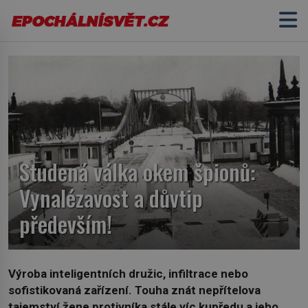
Studená válka okem špionů:
Vynalézavost a důvtip
především!
Výroba inteligentních družic, infiltrace nebo
sofistikovaná zařízení. Touha znát nepřítelova
tajemství žene protivníka stále víc kupředu a jeho