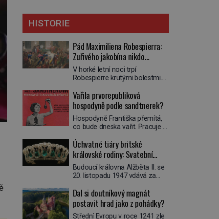
HISTORIE
Pád Maximiliena Robespierra:
Zuřivého jakobína nikdo
nelitoval?
V horké letní noci trpí
Robespierre krutými bolestmi.
Zmítá se na lůžku a hlavou mu
Vařila prvorepubliková
víří kolotoč myšlenek. Když se
probere z mdlob, vzpomene si
hospodyně podle sandtnerek?
na jednu z pařížských
Hospodyně Františka přemítá,
jasnovidek, kterou před lety
co bude dneska vařit. Pracuje v
navštívil. Prorokovala mu
rodině pana rady a ten má
tragický osud. Tehdy se jí
Úchvatné tiáry britské
mlsný jazýček. Zalistuje proto
vysmál. „Robespierre to
rychle v jedné ze „sandtnerek“.
královské rodiny: Svatební
dotáhne hodně daleko,“
„Zaplaťpánbůh, že už
prohlásil o něm jiný významný
klenot Alžbětě II. praskl
Budoucí královna Alžběta II. se
nemusíme chodit s lístky,“
francouzský revolucionář,
20. listopadu 1947 vdává za
povzdechne si směrem ke
Honoré de Mirabeau […]
svého vyvoleného Filipa
služce, kterou má v kuchyni k
ě
Dal si doutníkový magnát
Mountbattena. Aby měla na
ruce. Ještě v prvních letech
obřad ve Westminsteru podle
postavit hrad jako z pohádky?
nové republiky fungoval kvůli
tradice „něco vypůjčeného“, její
nedostatku zboží přídělový
Střední Evropu v roce 1241 zle
matka jí věnuje jedinečný šperk
systém. […]