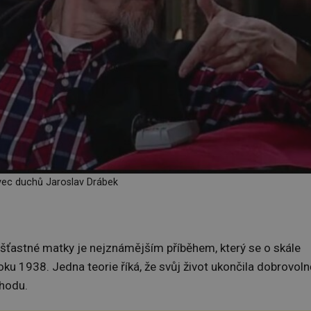
ec duchů Jaroslav Drábek
nešťastné matky je nejznámějším příběhem, který se o skále
roku 1938. Jedna teorie říká, že svůj život ukončila dobrovoln
ehodu.