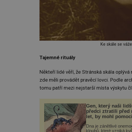
Ke skále se váže
Tajemné rituály
Někteří lidé věří, že Stránská skála oplývá
zde měli provádět pravěcí lovci. Podle arc
tomu patří mezi nejstarší místa výskytu 
Gen, který naši lidš
předci ztratili před
let, by mohl pomoc
léčbou „nemoci krá
Dna je zánětlivé onemo
kloubů, které vzniká kvů