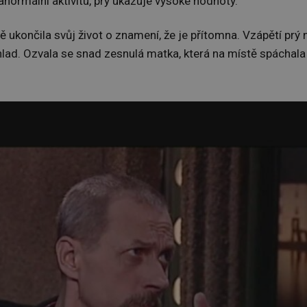
normální aktivitu, prý ukazuje vysoké hodnoty.
 ukončila svůj život o znamení, že je přítomna. Vzápětí prý 
ný chlad. Ozvala se snad zesnulá matka, která na místě spáchala