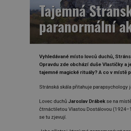
Tajemná Stránsk
paranormální ak
Vyhledávané místo lovců duchů, Stránsk
Opravdu zde obchází duše Vlastičky a j
tajemné magické rituály? A co v místě 
Stránská skála přitahuje parapsychology 
Lovec duchů
Jaroslav Drábek
se na místě
čtrnáctiletou Vlastou Dostálovou (1924–19
se tu zjevují.