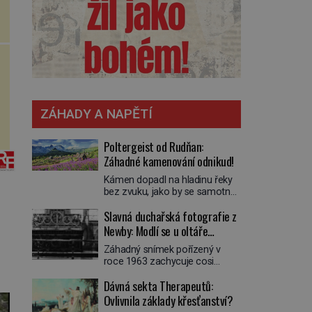
ZÁHADY A NAPĚTÍ
Poltergeist od Rudňan:
Záhadné kamenování odnikud!
Kámen dopadl na hladinu řeky
bez zvuku, jako by se samotná
voda rozhodla mlčet. Mladší z
Slavná duchařská fotografie z
chlapců bolestně strhl ruku, ale
další úder ho zasáhl dříve, než si
Newby: Modlí se u oltáře
vůbec uvědomil pohyb: tiše,
přízračný mnich?
Záhadný snímek pořízený v
nelidsky přesně. „Odkud…?“
roce 1963 zachycuje cosi
zachrčel starší student, ale v
zvláštního. Někteří věří, že
houštině na břehu nebyl nikdo,
Dávná sekta Therapeutů:
poloprůhledná postava stojící u
kdo by po nich mohl cokoliv
oltáře je duch mnicha ze 16.
Ovlivnila základy křesťanství?
házet. A když se […]
století s bílým závojem přes