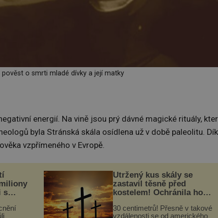
 pověst o smrti mladé dívky a její matky
 negativní energií. Na vině jsou prý dávné magické rituály, kte
heologů byla Stránská skála osídlena už v době paleolitu. Dí
člověka vzpřímeného v Evropě.
tí
Utržený kus skály se
 miliony
zastavil těsně před
i s
kostelem! Ochránila ho
lů“
boží síla?
cnění
30 centimetrů! Přesně v takové
li
vzdálenosti se od amerického