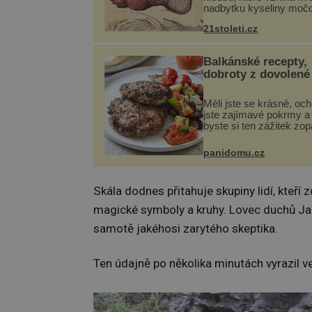
nadbytku kyseliny moč
těle. Ta se ve formě kry
21stoleti.cz
ukládá v blízkosti kloub
nejčastěji přitom postih
na nohou, a způsobuje b
Balkánské recepty,
dobroty z dovolené
Měli jste se krásně, och
jste zajímavé pokrmy a 
byste si ten zážitek zo
Není nic snazšího. Plje
(10 porcí) Možná jste ji 
panidomu.cz
na dovolené v bývalé Ju
lze ji vi...
Skála dodnes přitahuje skupiny lidí, kteř
magické symboly a kruhy. Lovec duchů Jaro
samotě jakéhosi zarytého skeptika.
Ten údajně po několika minutách vyrazil ven