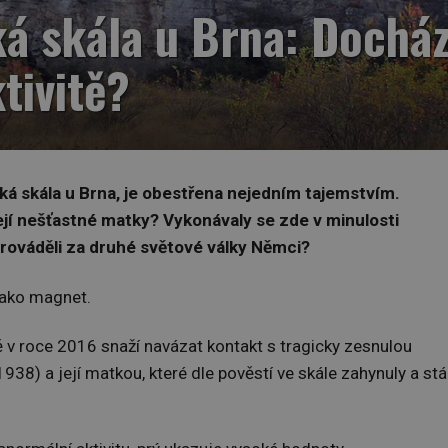
á skála u Brna: Dochází
tivitě?
á skála u Brna, je obestřena nejedním tajemstvím.
ejí nešťastné matky? Vykonávaly se zde v minulosti
prováděli za druhé světové války Němci?
jako magnet.
 v roce 2016 snaží navázat kontakt s tragicky zesnulou
38) a její matkou, které dle pověstí ve skále zahynuly a stá