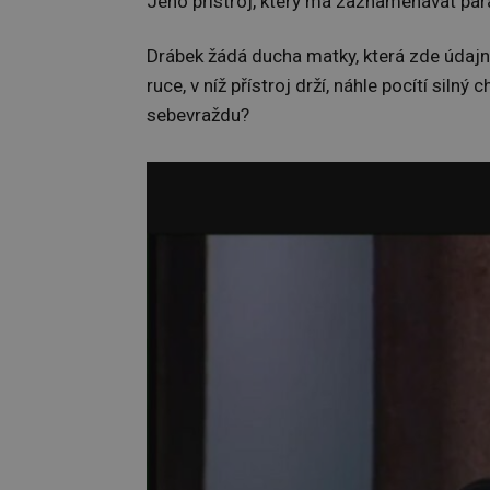
Jeho přístroj, který má zaznamenávat para
Drábek žádá ducha matky, která zde údajně
ruce, v níž přístroj drží, náhle pocítí sil
sebevraždu?