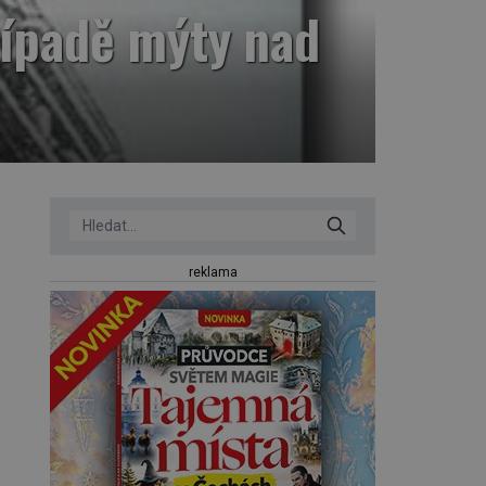
případě mýty nad
reklama