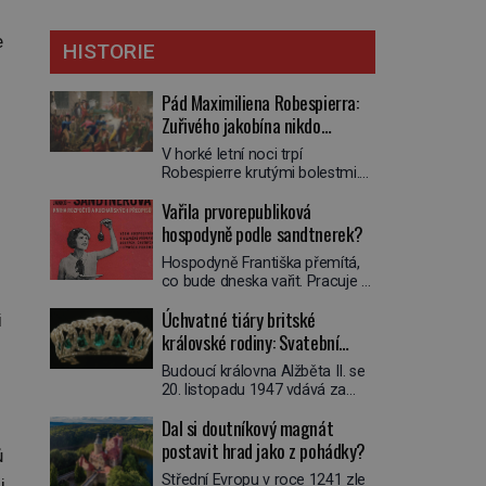
e
HISTORIE
Pád Maximiliena Robespierra:
Zuřivého jakobína nikdo
nelitoval?
V horké letní noci trpí
Robespierre krutými bolestmi.
Zmítá se na lůžku a hlavou mu
Vařila prvorepubliková
víří kolotoč myšlenek. Když se
probere z mdlob, vzpomene si
hospodyně podle sandtnerek?
na jednu z pařížských
Hospodyně Františka přemítá,
jasnovidek, kterou před lety
co bude dneska vařit. Pracuje v
navštívil. Prorokovala mu
rodině pana rady a ten má
tragický osud. Tehdy se jí
Úchvatné tiáry britské
i
mlsný jazýček. Zalistuje proto
vysmál. „Robespierre to
rychle v jedné ze „sandtnerek“.
královské rodiny: Svatební
dotáhne hodně daleko,“
„Zaplaťpánbůh, že už
prohlásil o něm jiný významný
klenot Alžbětě II. praskl
Budoucí královna Alžběta II. se
nemusíme chodit s lístky,“
francouzský revolucionář,
20. listopadu 1947 vdává za
povzdechne si směrem ke
Honoré de Mirabeau […]
svého vyvoleného Filipa
služce, kterou má v kuchyni k
Dal si doutníkový magnát
Mountbattena. Aby měla na
ruce. Ještě v prvních letech
obřad ve Westminsteru podle
postavit hrad jako z pohádky?
nové republiky fungoval kvůli
ů
tradice „něco vypůjčeného“, její
nedostatku zboží přídělový
Střední Evropu v roce 1241 zle
matka jí věnuje jedinečný šperk
i
systém. […]