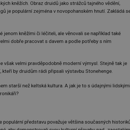
kých kněžích. Obraz druidů jako strážců tajného vědění,
ágů je populární zejména v novopohanském hnutí. Zakládá s
jenom kněžími či léčiteli, ale věnovali se například také
 velmi dobře pracovat s davem a podle potřeby s ním
y, je však velmi pravděpodobně moderní výmysl. Stejně tak je
, kteří by druidům rádi připsali výstavbu Stonehenge.
m starší než keltská kultura. A jak je to s údajnými lidským
ronikáři?
ře populární představu považuje většina současných historik
ané, aby demonstrovali svou kulturní převahu nad „zaostalým