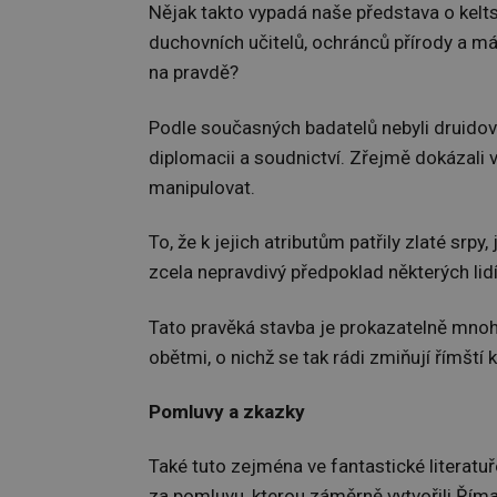
Nějak takto vypadá naše představa o kelts
duchovních učitelů, ochránců přírody a m
na pravdě?
Podle současných badatelů nebyli druidové 
diplomacii a soudnictví. Zřejmě dokázali
manipulovat.
To, že k jejich atributům patřily zlaté srp
zcela nepravdivý předpoklad některých lidí
Tato pravěká stavba je prokazatelně mnohe
obětmi, o nichž se tak rádi zmiňují římští k
Pomluvy a zkazky
Také tuto zejména ve fantastické literatu
za pomluvu, kterou záměrně vytvořili Řím