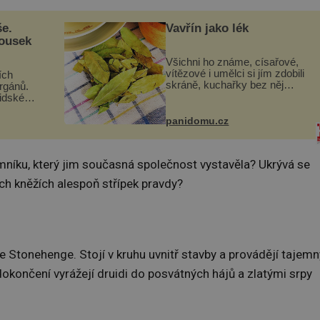
še.
Vavřín jako lék
kousek
Všichni ho známe, císařové,
vítězové i umělci si jím zdobili
ích
skráně, kuchařky bez něj
orgánů.
neuvaří, a to ještě nevíte, že
lidské
bobkový list může výrazně
gán za
zmírnit některé naše neduhy.
t
panidomu.cz
Obsahuje v malém množství
 co když
ně...
mám...
mníku, který jim současná společnost vystavěla? Ukrývá se
ých kněžích alespoň střípek pravdy?
 Stonehenge. Stojí v kruhu uvnitř stavby a provádějí tajemn
dokončení vyrážejí druidi do posvátných hájů a zlatými srpy