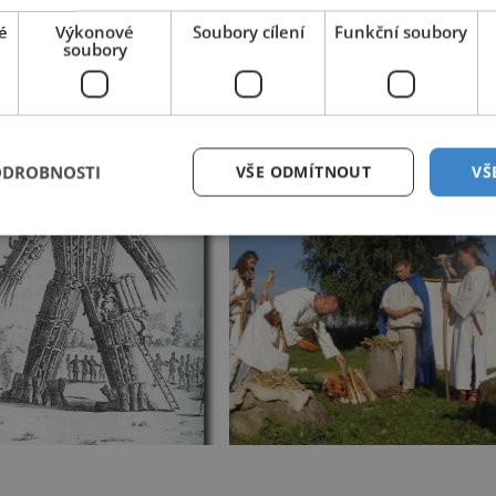
enés Laertios
(3. st n. l.), kterému se prý na otázku, v čem
é
Výkonové
Soubory cílení
Funkční soubory
é odpovědi: „Učíme, že je třeba ctít bohy, nepáchat nepravosti
soubory
velice těžké něco s určitostí říci, protože v podstatě všechn
ici, pocházejí právě od řeckých a římských kronikářů.
ů a v kolika případech popustili uzdu své fantazii? Skutečně mě
ODROBNOSTI
VŠE ODMÍTNOUT
VŠ
jak tomu věří mnoho příznivců alternativních náboženství?