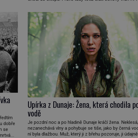
ě
Holmes a také nejpropracovanější past na lidi v dějiná
oda
americké kriminalistiky. Herman Webster Mudgett (1
d? […]
1896) přijíždí […]
ívka
Upírka z Dunaje: Žena, která chodila p
vodě
předtím
Je pozdní noc a po hladině Dunaje kráčí žena. Neklesá
ou dobře
nezanechává vlny a pohybuje se tiše, jako by černá vo
h se
ní byla dlažbou. Muž, který ji z břehu pozoruje, ji údajně
mrtvá.