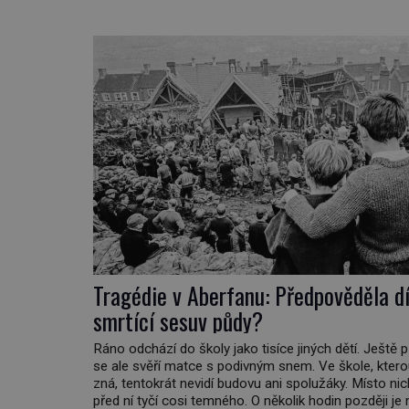
legendách. Je tichomořský Dračí trojúhelník skutečn
prokletým místem, nebo se zde jen nebezpečná přír
proměnila v jednu z nejpůsobivějších námořních záha
Tragédie v Aberfanu: Předpověděla d
smrtící sesuv půdy?
Ráno odchází do školy jako tisíce jiných dětí. Ještě 
se ale svěří matce s podivným snem. Ve škole, kter
zná, tentokrát nevidí budovu ani spolužáky. Místo nic
před ní tyčí cosi temného. O několik hodin později je 