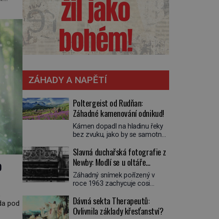
ch
861–
ZÁHADY A NAPĚTÍ
Poltergeist od Rudňan:
Záhadné kamenování odnikud!
Kámen dopadl na hladinu řeky
bez zvuku, jako by se samotná
voda rozhodla mlčet. Mladší z
Slavná duchařská fotografie z
chlapců bolestně strhl ruku, ale
další úder ho zasáhl dříve, než si
Newby: Modlí se u oltáře
o
vůbec uvědomil pohyb: tiše,
přízračný mnich?
Záhadný snímek pořízený v
nelidsky přesně. „Odkud…?“
roce 1963 zachycuje cosi
zachrčel starší student, ale v
zvláštního. Někteří věří, že
houštině na břehu nebyl nikdo,
,
Dávná sekta Therapeutů:
poloprůhledná postava stojící u
kdo by po nich mohl cokoliv
da pod
oltáře je duch mnicha ze 16.
Ovlivnila základy křesťanství?
házet. A když se […]
století s bílým závojem přes