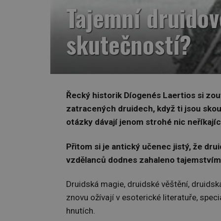
Tajemní druidové
skutečností?
Řecký historik Díogenés Laertios si zo
zatracených druidech, když ti jsou skoup
otázky dávají jenom strohé nic neříkajíc
Přitom si je antický učenec jistý, že dr
vzdělanců dodnes zahaleno tajemství
Druidská magie, druidské věštění, druidsk
znovu ožívají v esoterické literatuře, sp
hnutích.