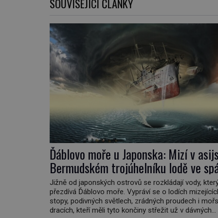
SOUVISEJÍCÍ ČLÁNKY
Ďáblovo moře u Japonska: Mizí v asi
Bermudském trojúhelníku lodě ve sp
neznámé síly?
Jižně od japonských ostrovů se rozkládají vody, kte
přezdívá Ďáblovo moře. Vypráví se o lodích mizející
stopy, podivných světlech, zrádných proudech i moř
dracích, kteří měli tyto končiny střežit už v dávných