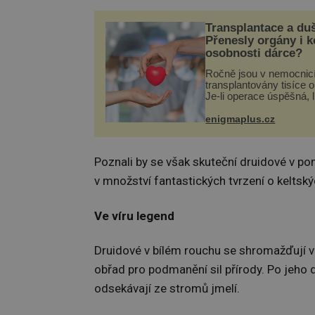
Transplantace a du
Přenesly orgány i 
osobnosti dárce?
Ročně jsou v nemocnic
transplantovány tisíce 
Je-li operace úspěšná, 
tělo přijme darovaný or
své a pacient může vés
enigmaplus.cz
plnohodnotný život. Ale
při transplantaci nepřijí
Poznali by se však skuteční druidové v po
v množství fantastických tvrzení o keltsk
Ve víru legend
Druidové v bílém rouchu se shromažďují ve
obřad pro podmanění sil přírody. Po jeho 
odsekávají ze stromů jmelí.