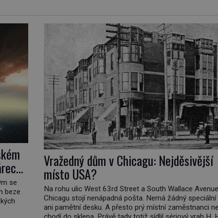
jském
Vražedný dům v Chicagu: Nejděsivější
árech
místo USA?
rým se
Na rohu ulic West 63rd Street a South Wallace Avenue
ch beze
Chicagu stojí nenápadná pošta. Nemá žádný speciální
ských
ani pamětní desku. A přesto prý místní zaměstnanci ne
chodí do sklepa. Právě tady totiž sídlil sériový vrah H. 