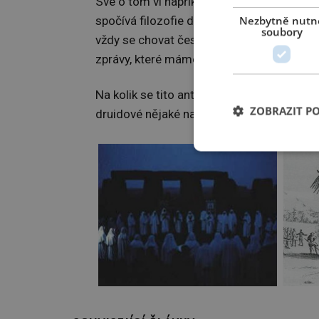
Své o tom ví například řecký historik
Díog
Nezbytně nutn
spočívá filozofie druidů, dostalo lakonick
soubory
vždy se chovat čestně.“ O druidech je tak 
zprávy, které máme v současnosti k dispoz
Na kolik se tito antičtí učenci drželi fakt
ZOBRAZIT P
druidové nějaké nadpřirozené schopnosti, 