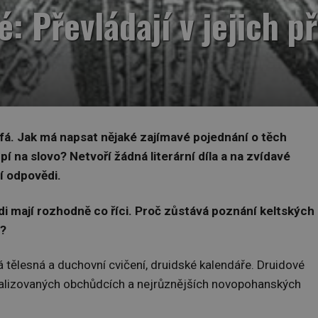
: Převládají v jejich 
ufá. Jak má napsat nějaké zajímavé pojednání o těch
í na slovo? Netvoří žádná literární díla a na zvídavé
í odpovědi.
uidi mají rozhodně co říci. Proč zůstává poznání keltských
m?
á tělesná a duchovní cvičení, druidské kalendáře. Druidové
ecializovaných obchůdcích a nejrůznějších novopohanských