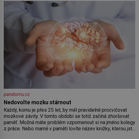
by pokoj miminka měl působit především klidně a útulně.
Předškolní věk je
panidomu.cz
Nedovolte mozku stárnout
Každý, komu je přes 25 let, by měl pravidelně procvičovat
mozkové závity. V tomto období se totiž začíná zhoršovat
paměť. Možná máte problém vzpomenout si na jméno kolegy
z práce. Nebo marně v paměti lovíte název knížky, kterou jste
nedávno přečetli. Je to opravdu tak, s věkem jako kdyby se