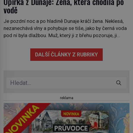
Upírka z Dunaje: Žena, která chodila po
vodě
Je pozdní noc a po hladině Dunaje kráčí žena. Neklesá,
nezanechává vlny a pohybuje se tiše, jako by černá voda
pod ní byla dlažbou. Muž, který ji z břehu pozoruje, ji
údajně poznává, jenže Ruža Vlajna má být v tu chvíli
mrtvá celé století. Vesnice Kisiljevo v severovýchodním
DALŠÍ ČLÁNKY Z RUBRIKY
Srbsku má s upíry nevyřízené účty. […]
reklama