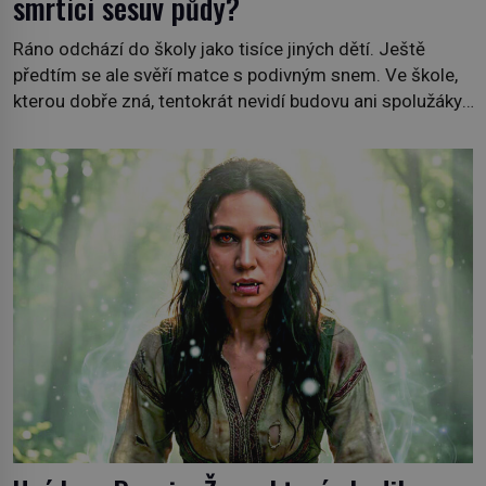
smrtící sesuv půdy?
Ráno odchází do školy jako tisíce jiných dětí. Ještě
předtím se ale svěří matce s podivným snem. Ve škole,
kterou dobře zná, tentokrát nevidí budovu ani spolužáky.
Místo nich se před ní tyčí cosi temného. O několik hodin
později je mrtvá. Mohla devítiletá Zahlédla vlastní
osud? Dne 21. října 1966 se velšská vesnice Aberfan […]