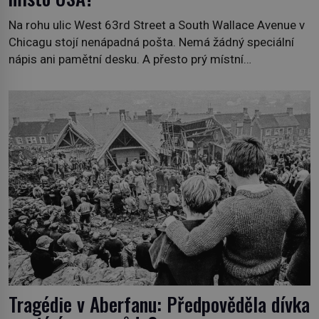
Na rohu ulic West 63rd Street a South Wallace Avenue v
Chicagu stojí nenápadná pošta. Nemá žádný speciální
nápis ani pamětní desku. A přesto prý místní
zaměstnanci neradi chodí do sklepa. Právě tady totiž
sídlil sériový vrah H. H. Holmes a také nejpropracovanější
past na lidi v dějinách americké kriminalistiky. Herman
Webster Mudgett (1861–1896) přijíždí […]
Tragédie v Aberfanu: Předpověděla dívka