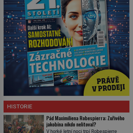
HISTORIE
Pád Maximiliena Robespierra: Zuřivého
jakobína nikdo nelitoval?
V horké letní noci trpí Robespierre