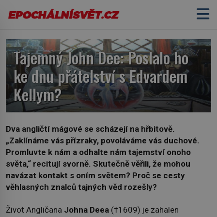
Tajemný John Dee: Poslalo ho
ke dnu přátelství s Edvardem
Kellym?
Dva angličtí mágové se scházejí na hřbitově.
„Zaklínáme vás přízraky, povoláváme vás duchové.
Promluvte k nám a odhalte nám tajemství onoho
světa,“
recitují svorně. Skutečně věřili, že mohou
navázat kontakt s oním světem? Proč se cesty
věhlasných znalců tajných věd rozešly?
Život Angličana
Johna Deea
(†1609) je zahalen