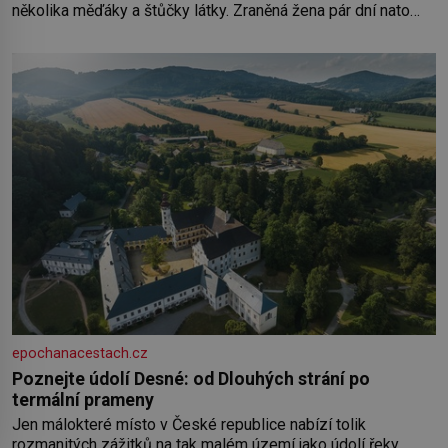
několika měďáky a štůčky látky. Zraněná žena pár dní nato
umírá. Je to muž nebývale krutý. Jeho činy budí hrůzu ještě
dlouho po jeho smrti
epochanacestach.cz
Poznejte údolí Desné: od Dlouhých strání po
termální prameny
Jen málokteré místo v České republice nabízí tolik
rozmanitých zážitků na tak malém území jako údolí řeky