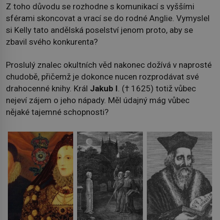
Z toho důvodu se rozhodne s komunikací s vyššími
sférami skoncovat a vrací se do rodné Anglie. Vymyslel
si Kelly tato andělská poselství jenom proto, aby se
zbavil svého konkurenta?
Proslulý znalec okultních věd nakonec dožívá v naprosté
chudobě, přičemž je dokonce nucen rozprodávat své
drahocenné knihy. Král
Jakub I
. († 1625) totiž vůbec
nejeví zájem o jeho nápady. Měl údajný mág vůbec
nějaké tajemné schopnosti?