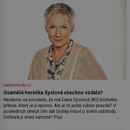
nasehvezdy.cz
Osamělá herečka Syslová všechno vzdala?
Nedávno se povídalo, že má Dana Syslová (80) blízkého
přítele, který je jí oporou. Ale je to ještě vůbec pravda? V
posledních dnech čím dál častěji mluví o svém odchodu.
Dohnala ji snad samota? Půs