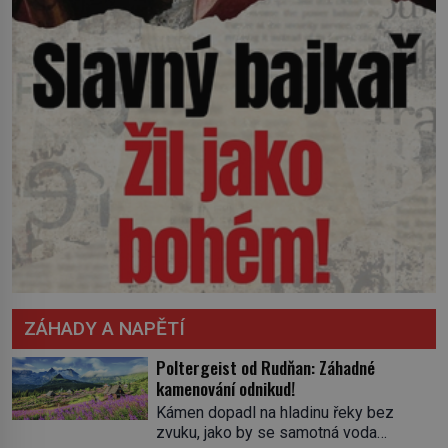
ZÁHADY A NAPĚTÍ
Poltergeist od Rudňan: Záhadné
kamenování odnikud!
Kámen dopadl na hladinu řeky bez
zvuku, jako by se samotná voda