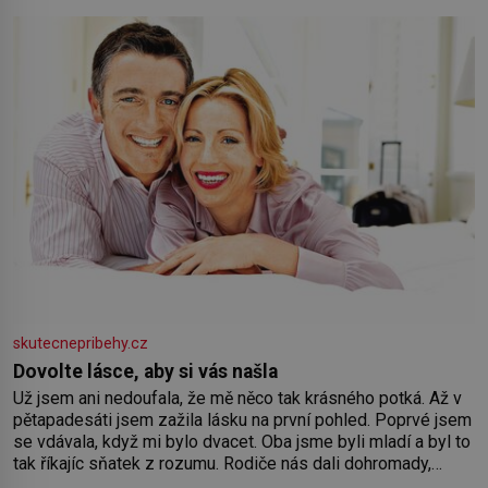
skutecnepribehy.cz
Dovolte lásce, aby si vás našla
Už jsem ani nedoufala, že mě něco tak krásného potká. Až v
pětapadesáti jsem zažila lásku na první pohled. Poprvé jsem
se vdávala, když mi bylo dvacet. Oba jsme byli mladí a byl to
tak říkajíc sňatek z rozumu. Rodiče nás dali dohromady,
Toník byl dobře zaopatřený mladý muž. Manželství nám