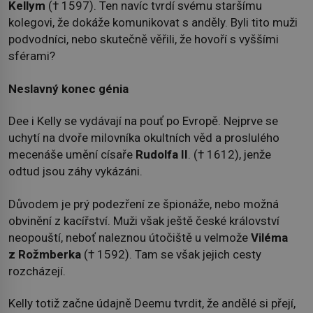
Kellym
(† 1597). Ten navíc tvrdí svému staršímu
kolegovi, že dokáže komunikovat s anděly. Byli tito muži
podvodníci, nebo skutečně věřili, že hovoří s vyššími
sférami?
Neslavný konec génia
Dee i Kelly se vydávají na pouť po Evropě. Nejprve se
uchytí na dvoře milovníka okultních věd a proslulého
mecenáše umění císaře
Rudolfa II
. († 1612), jenže
odtud jsou záhy vykázáni.
Důvodem je prý podezření ze špionáže, nebo možná
obvinění z kacířství. Muži však ještě české království
neopouští, neboť naleznou útočiště u velmože
Viléma
z Rožmberka
(† 1592). Tam se však jejich cesty
rozcházejí.
Kelly totiž začne údajně Deemu tvrdit, že andělé si přejí,