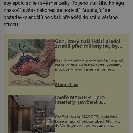
aby spolu sdíleli své manželky. To jeho staršího kolegu
zaskočí, avšak nakonec se podvolí. Stupňující se
požadavky andělů ho však přivádějí do stále většího
stresu.
Gen, který naši lidští předci
ztratili před miliony let, by
mohl pomoci s léčbou
„nemoci králů“
Dna je zánětlivé onemocnění kloubů,
které vzniká kvůli nadbytku kyseliny
močové v těle. Ta se ve formě
krystalků ukládá v blízkosti kloubů,
nejčastěji přitom postihuje palce na
nohou, a způsobuje bole...
21stoleti.cz
Dveře MASTER – pro
interiéry navržené s
rozumem i vášní!
Otočné dveře MASTER, opláštění
kůže antik, skrytá zárubeň AKTIVE
40/00 Interiéry navrhované na
zakázku často vyžadují atypické