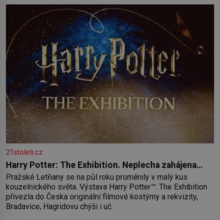
paměť rozhodla stávkovat. Cvičte
21stoleti.cz
Harry Potter: The Exhibition. Neplecha zahájena…
Pražské Letňany se na půl roku proměnily v malý kus
kouzelnického světa. Výstava Harry Potter™: The Exhibition
přivezla do Česka originální filmové kostýmy a rekvizity,
Bradavice, Hagridovu chýši i uč