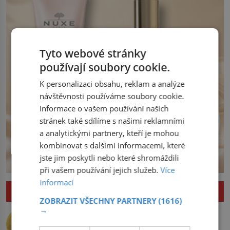
království. Zajistit hodlá především
severní hranici. Na […]
Tyto webové stránky
používají soubory cookie.
K personalizaci obsahu, reklam a analýze
návštěvnosti používáme soubory cookie.
Informace o vašem používání našich
stránek také sdílíme s našimi reklamními
a analytickými partnery, kteří je mohou
kombinovat s dalšími informacemi, které
jste jim poskytli nebo které shromáždili
při vašem používání jejich služeb.
Více
informací
ZAJÍMAVOSTI
ZOBRAZIT VŠECHNY PARTNERY
(1616)
Nejlepší úkryt pro Nobelovy ceny?
→
Chemický roztok!