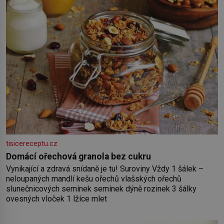
tisicereceptu.cz
Domácí ořechová granola bez cukru
Vynikající a zdravá snídaně je tu! Suroviny Vždy 1 šálek –
neloupaných mandlí kešu ořechů vlašských ořechů
slunečnicových semínek semínek dýně rozinek 3 šálky
ovesných vloček 1 lžíce mlet