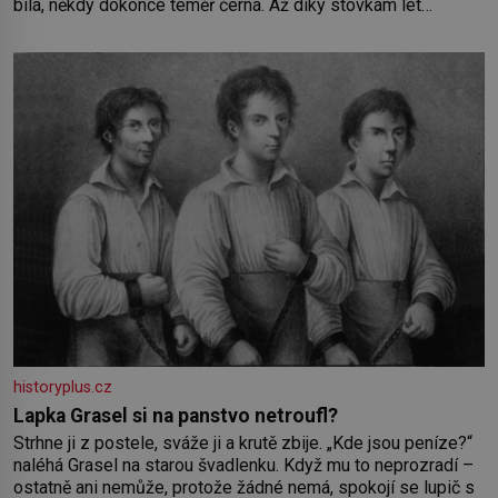
bílá, někdy dokonce téměř černá. Až díky stovkám let
pečlivého šlechtění se z ní stává zelenina, bez které si
českou zahradu ani nedokážeme představit. Její příběh je
historyplus.cz
Lapka Grasel si na panstvo netroufl?
Strhne ji z postele, sváže ji a krutě zbije. „Kde jsou peníze?“
naléhá Grasel na starou švadlenku. Když mu to neprozradí –
ostatně ani nemůže, protože žádné nemá, spokojí se lupič s