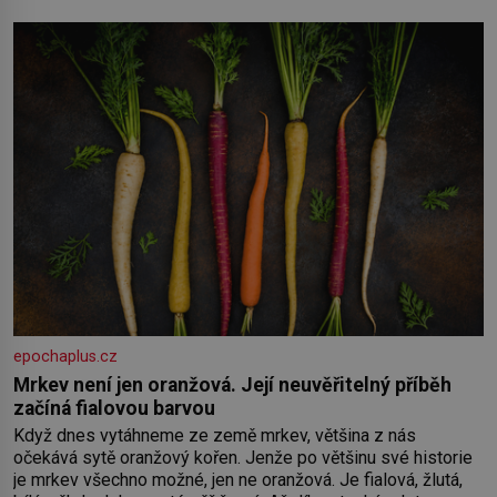
oběma moc nesvědčilo, brzy jsme zjistili, že
epochaplus.cz
Mrkev není jen oranžová. Její neuvěřitelný příběh
začíná fialovou barvou
Když dnes vytáhneme ze země mrkev, většina z nás
očekává sytě oranžový kořen. Jenže po většinu své historie
je mrkev všechno možné, jen ne oranžová. Je fialová, žlutá,