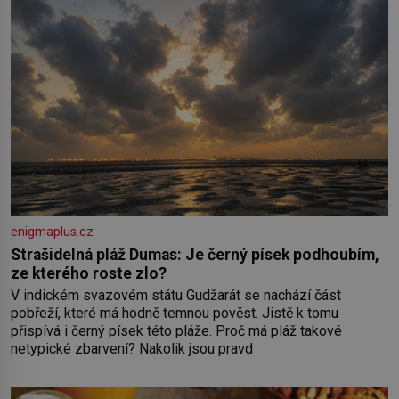
enigmaplus.cz
Strašidelná pláž Dumas: Je černý písek podhoubím,
ze kterého roste zlo?
V indickém svazovém státu Gudžarát se nachází část
pobřeží, které má hodně temnou pověst. Jistě k tomu
přispívá i černý písek této pláže. Proč má pláž takové
netypické zbarvení? Nakolik jsou pravd