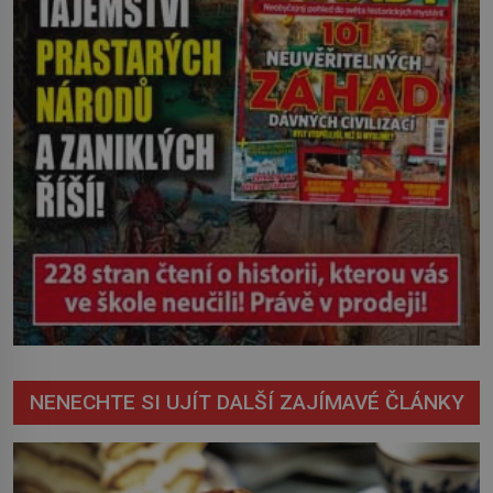
vychází najevo. Víme ale […]
NENECHTE SI UJÍT DALŠÍ ZAJÍMAVÉ ČLÁNKY