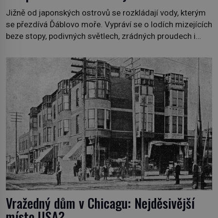
Jižně od japonských ostrovů se rozkládají vody, kterým
se přezdívá Ďáblovo moře. Vypráví se o lodích mizejících
beze stopy, podivných světlech, zrádných proudech i
mořských dracích, kteří měli tyto končiny střežit už v
dávných legendách. Je tichomořský Dračí trojúhelník
skutečně prokletým místem, nebo se zde jen
nebezpečná příroda proměnila v jednu z
nejpůsobivějších námořních záhad? […]
Vražedný dům v Chicagu: Nejděsivější
místo USA?