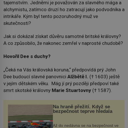
tajemstvím. Jedněmi je považován za slavného mága a
alchymistu, zatímco druzí ho zatracují jako podvodníka a
intrikáře. Kým byl tento pozoruhodný muž ve
skutečnosti?
Jak si dokázal získat důvěru samotné britské královny?
A co způsobilo, že nakonec zemřel v naprosté chudobě?
Hovořil Dee s duchy?
„Čeká na Vás královská koruna,“ předpovídá prý John
Dee budoucí slavné panovnici
Alžbětě I.
(† 1603) ještě
v jejím dětském věku. Mág jí prý později předpoví také
smrt skotské královny
Marie Stuartovny
(† 1587).
Na hraně přežití. Když se
bezpečnost teprve hledala
Až do nedávna se na bezpečnost ve