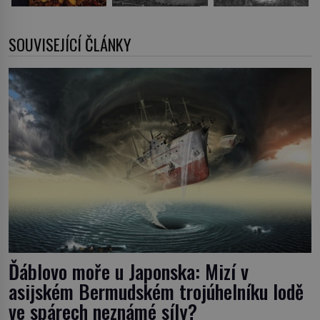
SOUVISEJÍCÍ ČLÁNKY
Ďáblovo moře u Japonska: Mizí v
asijském Bermudském trojúhelníku lodě
ve spárech neznámé síly?