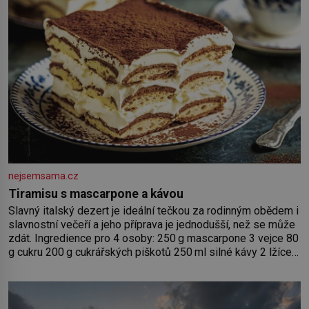
nejsemsama.cz
Tiramisu s mascarpone a kávou
Slavný italský dezert je ideální tečkou za rodinným obědem i
slavnostní večeří a jeho příprava je jednodušší, než se může
zdát. Ingredience pro 4 osoby: 250 g mascarpone 3 vejce 80
g cukru 200 g cukrářských piškotů 250 ml silné kávy 2 lžíce
amaretta kakao na posypání Postup: Oddělte žloutky od
bílků. Žloutky vyšlehejte s cukrem do světlé pěny a postupně
do nich vmíchejte mascarpone, aby vznikl hladký