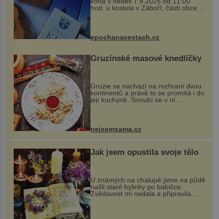
koná v neděli 7.9.2025 od 11:00
hod. u kostela v Záboří, části obce
Kly u Mělníka. V programu naleznete
komentovanou prohlídku kostela,
dobovou hudbu, řemesla, atrakce...
epochanacestach.cz
Gruzínské masové knedlíčky
Gruzie se nachází na rozhraní dvou
kontinentů a právě to se promítá i do
její kuchyně. Snoubí se v ní
evropské a asijské chutě a díky tomu
vznikají rozmanité a chuťově bohaté
pokrmy, které rozhodně st...
nejsemsama.cz
Jak jsem opustila svoje tělo
U známých na chalupě jsme na půdě
našli staré bylinky po babičce.
Zvědavost mi nedala a připravila
jsem si z nich lektvar… Zimní pobyt
na chalupě se pro mě vlastní vinou
změnil v děsivý zážitek, na kt...