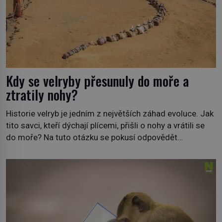
Kdy se velryby přesunuly do moře a
ztratily nohy?
Historie velryb je jedním z největších záhad evoluce. Jak
tito savci, kteří dýchají plícemi, přišli o nohy a vrátili se
do moře? Na tuto otázku se pokusí odpovědět
dokument Tajemné údolí velryb v Egyptě, který bude mít
premiéru ve čtvrtek 29. února ve 20:00 na televizní
stanici Viasat Nature. Všech 90 druhů dnes žijících
velryb […]