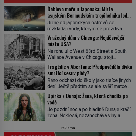
Ďáblovo moře u Japonska: Mizí v
asijském Bermudském trojúhelníku lodě
ve spárech neznámé síly?
Jižně od japonských ostrovů se
rozkládají vody, kterým se přezdívá
Ďáblovo moře. Vypráví se o lodích
Vražedný dům v Chicagu: Nejděsivější
mizejících beze stopy, podivných
místo USA?
světlech, zrádných proudech i mořských
Na rohu ulic West 63rd Street a South
dracích, kteří měli tyto končiny střežit už
Wallace Avenue v Chicagu stojí
v dávných legendách. Je tichomořský
nenápadná pošta. Nemá žádný speciální
Dračí trojúhelník skutečně prokletým
Tragédie v Aberfanu: Předpověděla dívka
nápis ani pamětní desku. A přesto prý
místem, nebo se zde jen nebezpečná
smrtící sesuv půdy?
místní zaměstnanci neradi chodí do
příroda proměnila v jednu z
Ráno odchází do školy jako tisíce jiných
sklepa. Právě tady totiž sídlil sériový
nejpůsobivějších námořních záhad? […]
dětí. Ještě předtím se ale svěří matce s
vrah H. H. Holmes a také
podivným snem. Ve škole, kterou dobře
nejpropracovanější past na lidi
Upírka z Dunaje: Žena, která chodila po
zná, tentokrát nevidí budovu ani
v dějinách americké kriminalistiky.
vodě
spolužáky. Místo nich se před ní tyčí
Herman Webster Mudgett (1861–1896)
Je pozdní noc a po hladině Dunaje kráčí
cosi temného. O několik hodin později je
přijíždí […]
žena. Neklesá, nezanechává vlny a
mrtvá. Mohla devítiletá Zahlédla vlastní
pohybuje se tiše, jako by černá voda
osud? Dne 21. října 1966 se velšská
pod ní byla dlažbou. Muž, který ji z
reklama
vesnice Aberfan […]
břehu pozoruje, ji údajně poznává, jenže