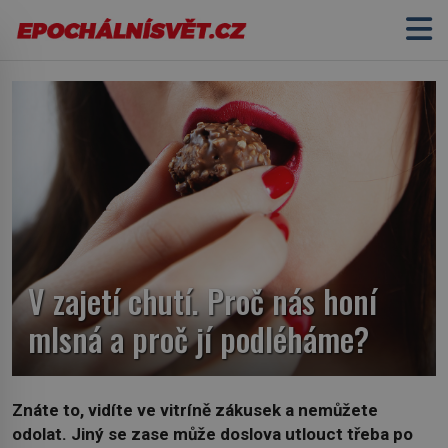
V zajetí chutí. Proč nás honí
mlsná a proč jí podléháme?
Znáte to, vidíte ve vitríně zákusek a nemůžete
odolat. Jiný se zase může doslova utlouct třeba po