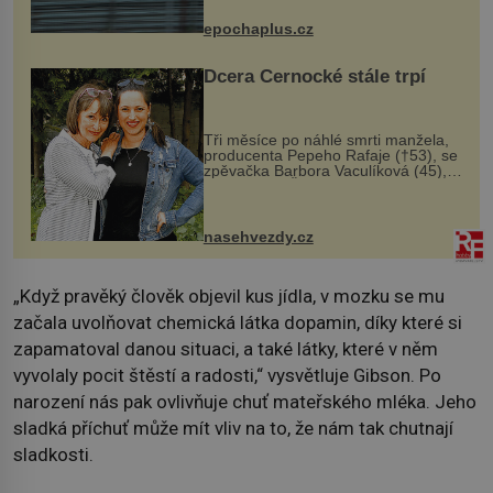
následky nebo bohužel i ztrátou
života. Dnes nepochopiteln...
epochaplus.cz
Dcera Černocké stále trpí
Tři měsíce po náhlé smrti manžela,
producenta Pepeho Rafaje (†53), se
zpěvačka Barbora Vaculíková (45),
dcera Petry Černocké (75), poprvé
ozvala veřejnosti. Na sociální síti
sdílela, že se snaží fung...
nasehvezdy.cz
„Když pravěký člověk objevil kus jídla, v mozku se mu
začala uvolňovat chemická látka dopamin, díky které si
zapamatoval danou situaci, a také látky, které v něm
vyvolaly pocit štěstí a radosti,“ vysvětluje Gibson. Po
narození nás pak ovlivňuje chuť mateřského mléka. Jeho
sladká příchuť může mít vliv na to, že nám tak chutnají
sladkosti.