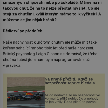
smažených chipsech nebo po čokoládě. Máme na ni
takovou chuť, že na to nelze přestat myslet. Co ale
stojí za chutěmi, kvůli kterým máme tolik výčitek? A
můžeme se jim nějak bránit?
Dědictví po předcích
Naše náchylnost k určitým chutím ale může mít také
kořeny sahající mnoho tisíc let před naše narození.
Britský psycholog Leigh Gibson se domnívá, že třeba
chuť na tučná jídla nám byla naprogramována už
v pravěku.
Na hraně přežití. Když se
bezpečnost teprve hledala
Až do nedávna se na bezpečnost ve
Formuli 1 příliš nehledělo a nehody
se jen vršily. Řada pilotů to poznala
na vlastní kůži, často s trvalými