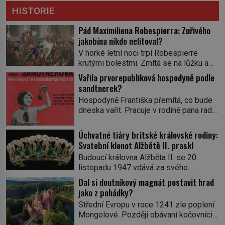
HISTORIE
Pád Maximiliena Robespierra: Zuřivého
jakobína nikdo nelitoval?
V horké letní noci trpí Robespierre
krutými bolestmi. Zmítá se na lůžku a
hlavou mu víří kolotoč myšlenek. Když
Vařila prvorepubliková hospodyně podle
se probere z mdlob, vzpomene si na
sandtnerek?
jednu z pařížských jasnovidek, kterou
Hospodyně Františka přemítá, co bude
před lety navštívil. Prorokovala mu
dneska vařit. Pracuje v rodině pana rady
tragický osud. Tehdy se jí vysmál.
a ten má mlsný jazýček. Zalistuje proto
„Robespierre to dotáhne hodně daleko,“
rychle v jedné ze „sandtnerek“.
Úchvatné tiáry britské královské rodiny:
prohlásil o něm jiný významný
„Zaplaťpánbůh, že už nemusíme chodit
Svatební klenot Alžbětě II. praskl
francouzský revolucionář, Honoré de
s lístky,“ povzdechne si směrem ke
Mirabeau […]
Budoucí královna Alžběta II. se 20.
služce, kterou má v kuchyni k ruce.
listopadu 1947 vdává za svého
Ještě v prvních letech nové republiky
vyvoleného Filipa Mountbattena. Aby
Dal si doutníkový magnát postavit hrad
fungoval kvůli nedostatku zboží
měla na obřad ve Westminsteru podle
jako z pohádky?
přídělový systém. […]
tradice „něco vypůjčeného“, její matka jí
Střední Evropu v roce 1241 zle poplení
věnuje jedinečný šperk ze své
Mongolové. Později obávaní kočovníci
soukromé kolekce – diamantovou tiáru
sice odtáhnou, všichni ale počítají s