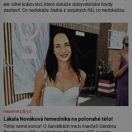
ale silné království, které dokáže dobyvatelské hordy
zastavit. Co nedokáže žádná z asijských říší, co nedokážou
Němci – to dokáže český král. Nebo že by ne? Mongolové
od roku 1223 postupují podél Kaspického a Azovského
moře,
nasehvezdy.cz
Lákala Nováková řemeslníka na polonahé tělo!
Tohle nemá konce! O šarvátkách mezi manželi Sandrou