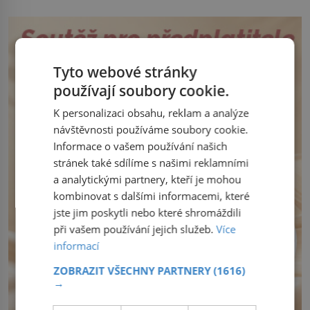
královny Marie. „Je to ošklivá špičatá
jejich návratem. Václav I. proto začne
tiára,“ zhodnotil klenot britský politik Sir
jednat. Na další případné řádění barbarů
Henry Channon (1897–1958), když si […]
z východu se chce pečlivě připravit!
Český král Václav I. (1205–1253) přijme
opatření, která mají posílit obranu jeho
Tyto webové stránky
království. Zajistit hodlá především
používají soubory cookie.
severní hranici. Na […]
K personalizaci obsahu, reklam a analýze
návštěvnosti používáme soubory cookie.
Informace o vašem používání našich
stránek také sdílíme s našimi reklamními
a analytickými partnery, kteří je mohou
kombinovat s dalšími informacemi, které
jste jim poskytli nebo které shromáždili
při vašem používání jejich služeb.
Více
informací
ZOBRAZIT VŠECHNY PARTNERY
(1616)
→