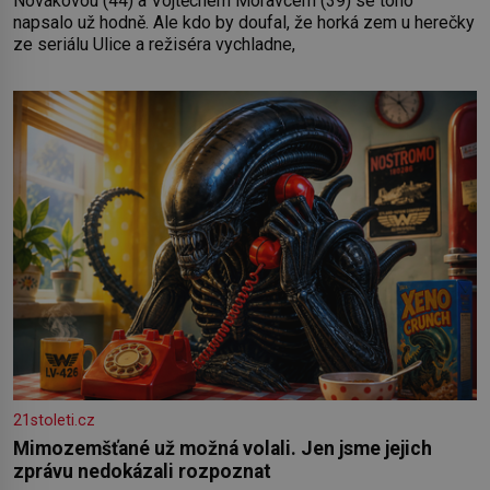
Novákovou (44) a Vojtěchem Moravcem (39) se toho
napsalo už hodně. Ale kdo by doufal, že horká zem u herečky
ze seriálu Ulice a režiséra vychladne,
21stoleti.cz
Mimozemšťané už možná volali. Jen jsme jejich
zprávu nedokázali rozpoznat