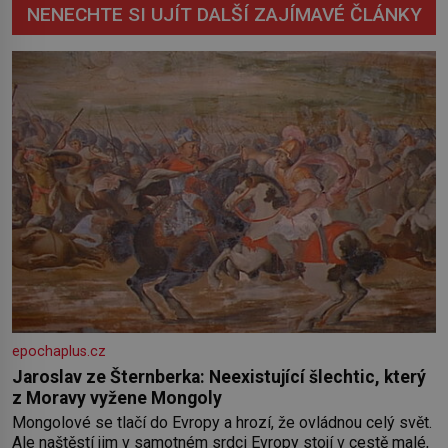
NENECHTE SI UJÍT DALŠÍ ZAJÍMAVÉ ČLÁNKY
epochaplus.cz
Jaroslav ze Šternberka: Neexistující šlechtic, který
z Moravy vyžene Mongoly
Mongolové se tlačí do Evropy a hrozí, že ovládnou celý svět.
Ale naštěstí jim v samotném srdci Evropy stojí v cestě malé,