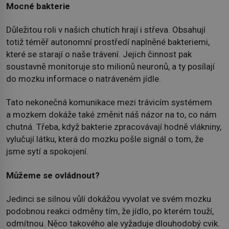
Mocné bakterie
Důležitou roli v našich chutích hrají i střeva. Obsahují
totiž téměř autonomní prostředí naplněné bakteriemi,
které se starají o naše trávení. Jejich činnost pak
soustavně monitoruje sto milionů neuronů, a ty posílají
do mozku informace o natráveném jídle.
Tato nekonečná komunikace mezi trávicím systémem
a mozkem dokáže také změnit náš názor na to, co nám
chutná. Třeba, když bakterie zpracovávají hodně vlákniny,
vylučují látku, která do mozku pošle signál o tom, že
jsme sytí a spokojení.
Můžeme se ovládnout?
Jedinci se silnou vůlí dokážou vyvolat ve svém mozku
podobnou reakci odměny tím, že jídlo, po kterém touží,
odmítnou. Něco takového ale vyžaduje dlouhodobý cvik.