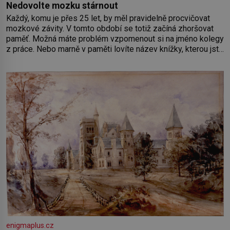
Nedovolte mozku stárnout
Každý, komu je přes 25 let, by měl pravidelně procvičovat
mozkové závity. V tomto období se totiž začíná zhoršovat
paměť. Možná máte problém vzpomenout si na jméno kolegy
z práce. Nebo marně v paměti lovíte název knížky, kterou jste
nedávno přečetli. Je to opravdu tak, s věkem jako kdyby se
paměť rozhodla stávkovat. Cvičte
enigmaplus.cz