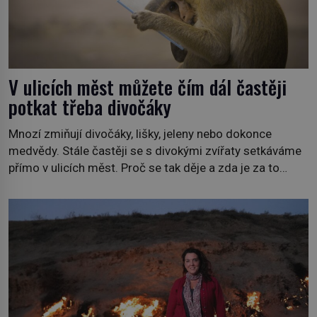
V ulicích měst můžete čím dál častěji
potkat třeba divočáky
Mnozí zmiňují divočáky, lišky, jeleny nebo dokonce
medvědy. Stále častěji se s divokými zvířaty setkáváme
přímo v ulicích měst. Proč se tak děje a zda je za to
někdo zodpovědný, to jsou otázky, které necháme na
jiných. My se raději podíváme do jiných zemí a
prozkoumáme, jaká další zvířata po celém světě se
přizpůsobila životu […]