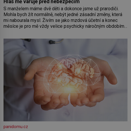
Hlas mě varuje před nebezpečím
S manželem máme dvě děti a dokonce jsme už prarodiči.
Mohla bych žít normálně, nebýt jedné zásadní změny, která
mi nabourala mysl. Živím se jako mzdová účetní a konec
měsíce je pro mě vždy velice psychicky náročným obdobím.
Od té chvíle, co máme vnoučata, mi dcera čím dál častěji volá
o pomoc, co se hlídání týče. Dalo by se
panidomu.cz