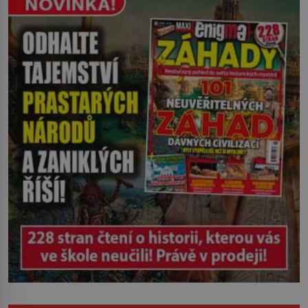
Ruža Vlajna má být v tu chvíli mrtvá celé
století. Vesnice Kisiljevo v
severovýchodním Srbsku má s upíry
nevyřízené účty. […]