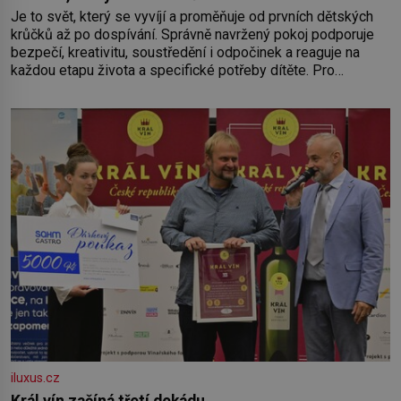
Je to svět, který se vyvíjí a proměňuje od prvních dětských
krůčků až po dospívání. Správně navržený pokoj podporuje
bezpečí, kreativitu, soustředění i odpočinek a reaguje na
každou etapu života a specifické potřeby dítěte. Pro
nejmenší je klíčová jednoduchost, měkkost a bezpečí, proto
by pokoj miminka měl působit především klidně a útulně.
Předškolní věk je
iluxus.cz
Král vín začíná třetí dekádu