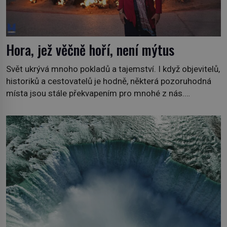
Hora, jež věčně hoří, není mýtus
Svět ukrývá mnoho pokladů a tajemství. I když objevitelů,
historiků a cestovatelů je hodně, některá pozoruhodná
místa jsou stále překvapením pro mnohé z nás.
Neprobádané místa Ázerbájdžánu, rozmanitá historie
Albánie či úchvatná atmosféra Kypru jsou jedny z míst,
která nám mají co nabídnout a vyprávět. Uznávaná
historička Bettany Hughes, se vydala prozkoumat
pozoruhodné úkazy, o kterých jste možná doposud
neslyšeli. Hora, […]