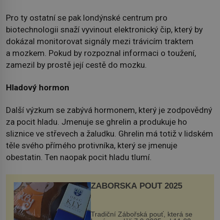
Pro ty ostatní se pak londýnské centrum pro
biotechnologii snaží vyvinout elektronický čip, který by
dokázal monitorovat signály mezi trávicím traktem
a mozkem. Pokud by rozpoznal informaci o toužení,
zamezil by prostě její cestě do mozku.
Hladový hormon
Další výzkum se zabývá hormonem, který je zodpovědný
za pocit hladu. Jmenuje se ghrelin a produkuje ho
sliznice ve střevech a žaludku. Ghrelin má totiž v lidském
těle svého přímého protivníka, který se jmenuje
obestatin. Ten naopak pocit hladu tlumí.
ZÁBOŘSKÁ POUŤ 2025
Tradiční Zábořská pouť, která se