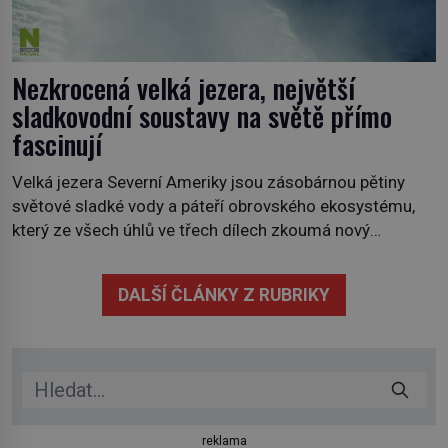
Nezkrocená velká jezera, největší
sladkovodní soustavy na světě přímo
fascinují
Velká jezera Severní Ameriky jsou zásobárnou pětiny
světové sladké vody a páteří obrovského ekosystému,
který ze všech úhlů ve třech dílech zkoumá nový
kanadský dokument Nezkrocená Velká jezera. V
premiéře jej uvidíte na Viasat Nature v pondělí 5.
DALŠÍ ČLÁNKY Z RUBRIKY
července. Hořejší jezero, Huronské jezero, Michiganské
jezero, Erijské jezero, Ontarijské jezero a další menší
jezera a řeky […]
reklama