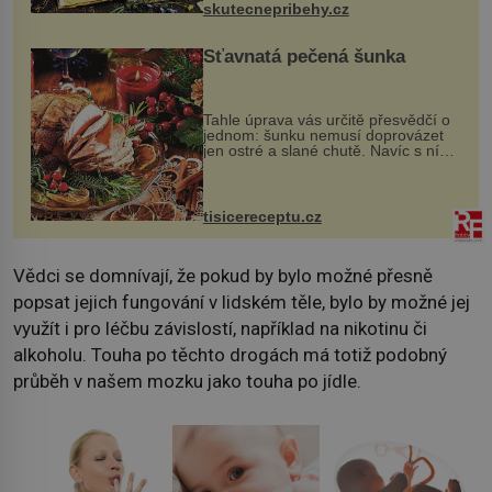
skutecnepribehy.cz
Šťavnatá pečená šunka
Tahle úprava vás určitě přesvědčí o
jednom: šunku nemusí doprovázet
jen ostré a slané chutě. Navíc s ní
nakrmíte poměrně hodně hladových
krků. Ingredience sádlo 3 kg šunky
vcelku 3 stroužky česneku hl...
tisicereceptu.cz
Vědci se domnívají, že pokud by bylo možné přesně
popsat jejich fungování v lidském těle, bylo by možné jej
využít i pro léčbu závislostí, například na nikotinu či
alkoholu. Touha po těchto drogách má totiž podobný
průběh v našem mozku jako touha po jídle.