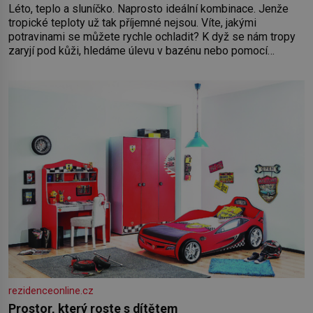
Léto, teplo a sluníčko. Naprosto ideální kombinace. Jenže
tropické teploty už tak příjemné nejsou. Víte, jakými
potravinami se můžete rychle ochladit? K dyž se nám tropy
zaryjí pod kůži, hledáme úlevu v bazénu nebo pomocí
klimatizace. Jenže ne vždycky můžeme být v jejich blízkosti.
Nemusíte však zoufat. Pokud budete mít promyšlený
jídelníček, žadné pařáky si na vás
rezidenceonline.cz
Prostor, který roste s dítětem