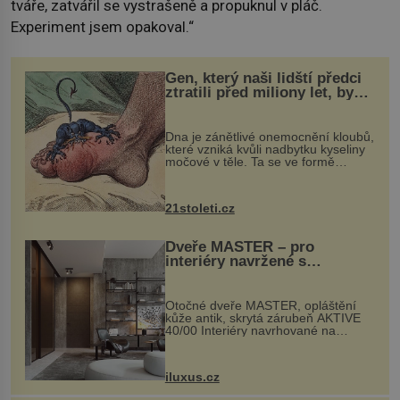
tváře, zatvářil se vystrašeně a propuknul v pláč.
Experiment jsem opakoval.“
Gen, který naši lidští předci
ztratili před miliony let, by
mohl pomoci s léčbou
„nemoci králů“
Dna je zánětlivé onemocnění kloubů,
které vzniká kvůli nadbytku kyseliny
močové v těle. Ta se ve formě
krystalků ukládá v blízkosti kloubů,
nejčastěji přitom postihuje palce na
nohou, a způsobuje bole...
21stoleti.cz
Dveře MASTER – pro
interiéry navržené s
rozumem i vášní!
Otočné dveře MASTER, opláštění
kůže antik, skrytá zárubeň AKTIVE
40/00 Interiéry navrhované na
zakázku často vyžadují atypické
rozměry nejen nábytku, ale i
otvorových prvků. Technické zázemí
iluxus.cz
dnes umož...