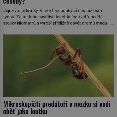
ceněný?
Její život je krátký. V létě trvá pouhých šest až osm
týdnů. Za tu dobu navštíví desetitisíce květů, nalétá
stovky kilometrů a vyrobí přibližně devět gramů medu –
zhruba jednu čajovou lžičku. Sama o sobě se může zdát
bezvýznamná. Teprve když se spojí s dalšími desítkami
tisíc příslušnic svého včelstva, vznikne jeden z
nejdokonalejších organismů […]
Mikroskopičtí predátoři v mozku si vodí
oběť jako loutku