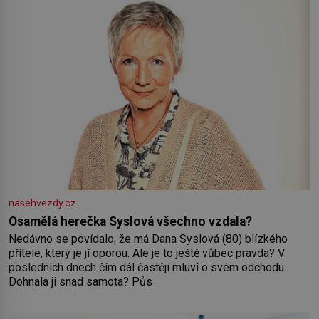
nasehvezdy.cz
Osamělá herečka Syslová všechno vzdala?
Nedávno se povídalo, že má Dana Syslová (80) blízkého
přítele, který je jí oporou. Ale je to ještě vůbec pravda? V
posledních dnech čím dál častěji mluví o svém odchodu.
Dohnala ji snad samota? Půs