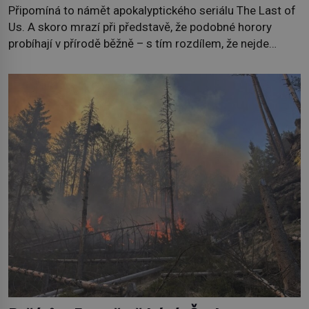
Připomíná to námět apokalyptického seriálu The Last of
Us. A skoro mrazí při představě, že podobné horory
probíhají v přírodě běžně – s tím rozdílem, že nejde
pouze o infekce parazitickou houbou a že predátor
dokáže ovládat jen vývojově nesrovnatelně jednodušší
živočichy, než je člověk. Najít skutečné zombie není nic
nemožného ani v naší přírodě. […]