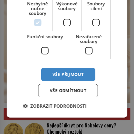
Nezbytně
Výkonové
Soubory
království. Zajistit hodlá především
nutné
soubory
cílení
severní hranici. Na […]
soubory
Funkční soubory
Nezařazené
soubory
VŠE PŘIJMOUT
VŠE ODMÍTNOUT
ZOBRAZIT PODROBNOSTI
ZAJÍMAVOSTI
Nejlepší úkryt pro Nobelovy ceny?
Chemický roztok!