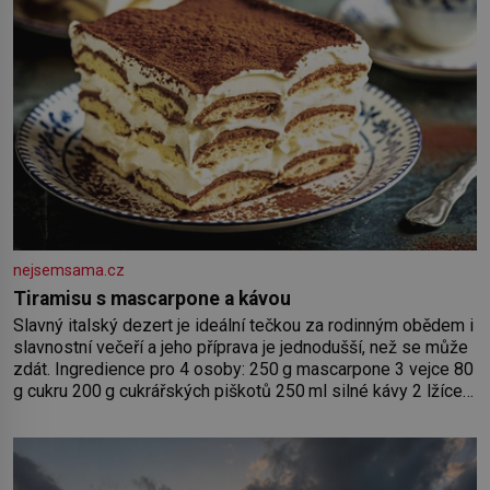
nejsemsama.cz
Tiramisu s mascarpone a kávou
Slavný italský dezert je ideální tečkou za rodinným obědem i
slavnostní večeří a jeho příprava je jednodušší, než se může
zdát. Ingredience pro 4 osoby: 250 g mascarpone 3 vejce 80
g cukru 200 g cukrářských piškotů 250 ml silné kávy 2 lžíce
amaretta kakao na posypání Postup: Oddělte žloutky od
bílků. Žloutky vyšlehejte s cukrem do světlé pěny a postupně
do nich vmíchejte mascarpone, aby vznikl hladký