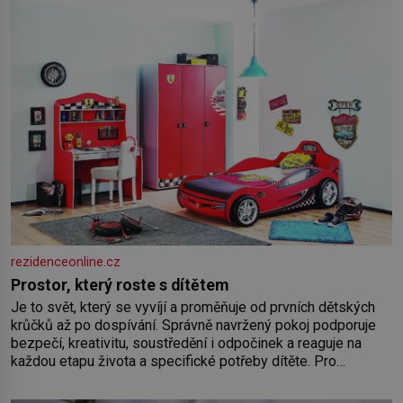
rezidenceonline.cz
Prostor, který roste s dítětem
Je to svět, který se vyvíjí a proměňuje od prvních dětských
krůčků až po dospívání. Správně navržený pokoj podporuje
bezpečí, kreativitu, soustředění i odpočinek a reaguje na
každou etapu života a specifické potřeby dítěte. Pro
nejmenší je klíčová jednoduchost, měkkost a bezpečí, proto
by pokoj miminka měl působit především klidně a útulně.