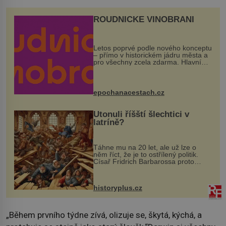
ROUDNICKÉ VINOBRANÍ
Letos poprvé podle nového konceptu
– přímo v historickém jádru města a
pro všechny zcela zdarma. Hlavní
program se odehraje na Karlově a
Husově náměstí. Návštěvníci se
mohou těšit na víno, burčák, pes...
epochanacestach.cz
Utonuli říšští šlechtici v
latríně?
Táhne mu na 20 let, ale už lze o
něm říct, že je to ostřílený politik.
Císař Fridrich Barbarossa proto
posílá svého syna a dědice Jindřicha
VI. do Erfurtu, aby se stal
prostředníkem při řešení sporu m...
historyplus.cz
„Během prvního týdne zívá, olizuje se, škytá, kýchá, a