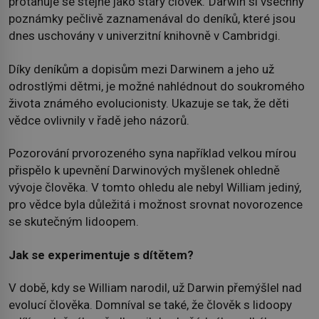
protahuje se stejně jako starý člověk.“Darwin si všechny
poznámky pečlivě zaznamenával do deníků, které jsou
dnes uschovány v univerzitní knihovně v Cambridgi.
Díky deníkům a dopisům mezi Darwinem a jeho už
odrostlými dětmi, je možné nahlédnout do soukromého
života známého evolucionisty. Ukazuje se tak, že děti
vědce ovlivnily v řadě jeho názorů.
Pozorování prvorozeného syna například velkou mírou
přispělo k upevnění Darwinových myšlenek ohledně
vývoje člověka. V tomto ohledu ale nebyl William jediný,
pro vědce byla důležitá i možnost srovnat novorozence
se skutečným lidoopem.
Jak se experimentuje s dítětem?
V době, kdy se William narodil, už Darwin přemýšlel nad
evolucí člověka. Domníval se také, že člověk s lidoopy