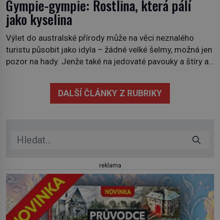
Gympie-gympie: Rostlina, která pálí
jako kyselina
Výlet do australské přírody může na věci neznalého
turistu působit jako idyla – žádné velké šelmy, možná jen
pozor na hady. Jenže také na jedovaté pavouky a štíry a
co už tuší málokdo, i na nenápadný keř se srdčitými listy.
Stačí letmý dotyk a ozve se pronikavá bolest, která
DALŠÍ ČLÁNKY Z RUBRIKY
přetrvává i týdny. Nenápadný tento […]
reklama