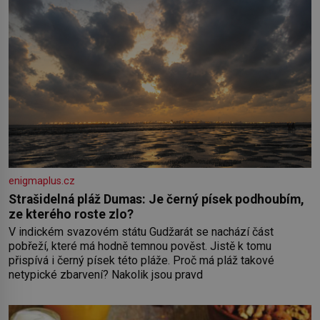
enigmaplus.cz
Strašidelná pláž Dumas: Je černý písek podhoubím,
ze kterého roste zlo?
V indickém svazovém státu Gudžarát se nachází část
pobřeží, které má hodně temnou pověst. Jistě k tomu
přispívá i černý písek této pláže. Proč má pláž takové
netypické zbarvení? Nakolik jsou pravd