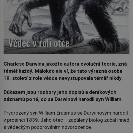
Vědec v roli otce
Charlese Darwina jakožto autora evoluční teorie, zná
téměř každý. Málokdo ale ví, že tato výrazná osoba
19. století z role vědce nevystupovala téměř nikdy.
Důkazem jsou rozbory jeho dopisů a deníkových
záznamů po té, co se Darwinovi narodil syn William.
Prvorozený syn William Erasmus se Darwinovým narodil
v prosinci 1839. Jeho otec – zapálený biolog začal ihned
s vědeckým pozorováním novorozence.