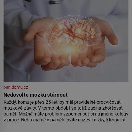
Předškolní věk je
panidomu.cz
Nedovolte mozku stárnout
Každý, komu je přes 25 let, by měl pravidelně procvičovat
mozkové závity. V tomto období se totiž začíná zhoršovat
paměť. Možná máte problém vzpomenout si na jméno kolegy
z práce. Nebo marně v paměti lovíte název knížky, kterou jste
nedávno přečetli. Je to opravdu tak, s věkem jako kdyby se
paměť rozhodla stávkovat. Cvičte