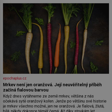
oběma moc nesvědčilo, brzy jsme zjistili, že
epochaplus.cz
Mrkev není jen oranžová. Její neuvěřitelný příběh
začíná fialovou barvou
Když dnes vytáhneme ze země mrkev, většina z nás
očekává sytě oranžový kořen. Jenže po většinu své historie
je mrkev všechno možné, jen ne oranžová. Je fialová, žlutá,
bílá, někdy dokonce téměř černá. Až díky stovkám let