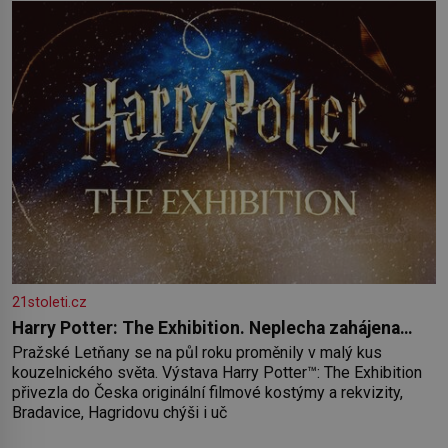
21stoleti.cz
Harry Potter: The Exhibition. Neplecha zahájena…
Pražské Letňany se na půl roku proměnily v malý kus
kouzelnického světa. Výstava Harry Potter™: The Exhibition
přivezla do Česka originální filmové kostýmy a rekvizity,
Bradavice, Hagridovu chýši i uč