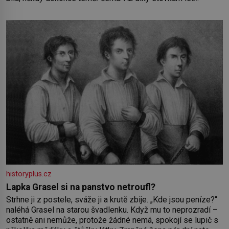
pečlivého šlechtění se z ní stává zelenina, bez které si
českou zahradu ani nedokážeme představit. Její příběh je
historyplus.cz
Lapka Grasel si na panstvo netroufl?
Strhne ji z postele, sváže ji a krutě zbije. „Kde jsou peníze?“
naléhá Grasel na starou švadlenku. Když mu to neprozradí –
ostatně ani nemůže, protože žádné nemá, spokojí se lupič s