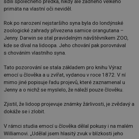
sdílí společného předka, nikdy ale žádného velkého
primáta na vlastní oči neviděl.
Rok po narození nejstaršího syna byla do londýnské
zoologické zahrady přivezena samice orangutana –
Jenny. Darwin se stal pravidelným návštěvníkem ZOO,
kde se díval na lidoopa. Jeho chování pak porovnával
s chováním vlastního syna.
Tato pozorování se stala základem pro knihu Výraz
emocí u člověka a u zvířat, vydanou v roce 1872. V ní
mimo jiné popisuje řadu projevů, které zaznamenal u
Jenny a o nichž se myslelo, že náleží pouze člověku.
Zjistil, že lidoop projevuje známky žárlivosti, je zvědavý a
dokáže se i zlobit.
V rámci studia emocí u člověka dělal pokusy i na malém
Williamovi. „Udělal jsem hlasitý zvuk v blízkosti jeho