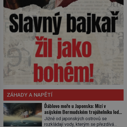
ZÁHADY A NAPĚTÍ
Ďáblovo moře u Japonska: Mizí v
asijském Bermudském trojúhelníku lodě
ve spárech neznámé síly?
Jižně od japonských ostrovů se
rozkládají vody, kterým se přezdívá