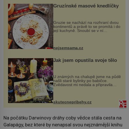
Gruzínské masové knedlíčky
Gruzie se nachází na rozhraní dvou
kontinentů a právě to se promítá i do
její kuchyně. Snoubí se v ní
evropské a asijské chutě a díky tomu
vznikají rozmanité a chuťově bohaté
pokrmy, které rozhodně st...
nejsemsama.cz
Jak jsem opustila svoje tělo
U známých na chalupě jsme na půdě
našli staré bylinky po babičce.
Zvědavost mi nedala a připravila
jsem si z nich lektvar… Zimní pobyt
na chalupě se pro mě vlastní vinou
změnil v děsivý zážitek, na kt...
skutecnepribehy.cz
Na počátku Darwinovy dráhy coby vědce stála cesta na
Galapágy, bez které by nenapsal svou nejznámější knihu