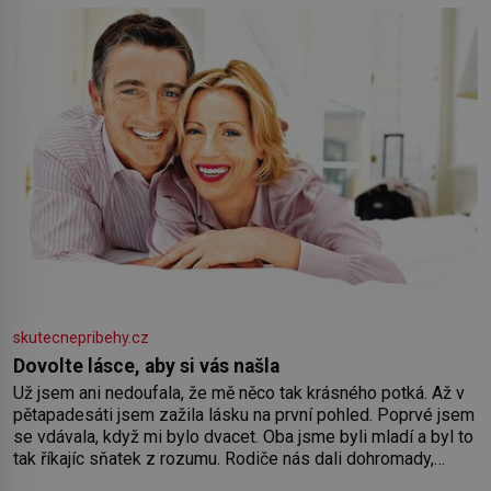
skutecnepribehy.cz
Dovolte lásce, aby si vás našla
Už jsem ani nedoufala, že mě něco tak krásného potká. Až v
pětapadesáti jsem zažila lásku na první pohled. Poprvé jsem
se vdávala, když mi bylo dvacet. Oba jsme byli mladí a byl to
tak říkajíc sňatek z rozumu. Rodiče nás dali dohromady,
Toník byl dobře zaopatřený mladý muž. Manželství nám