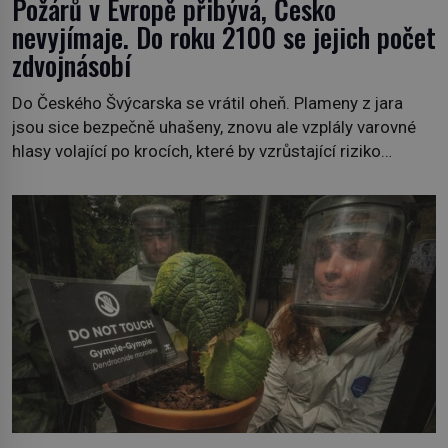
Požárů v Evropě přibývá, Česko
nevyjímaje. Do roku 2100 se jejich počet
zdvojnásobí
Do Českého Švýcarska se vrátil oheň. Plameny z jara
jsou sice bezpečně uhašeny, znovu ale vzplály varovné
hlasy volající po krocích, které by vzrůstající riziko
lesních požárů do budoucna minimalizovaly. Lesní
požáry už nejsou problémem pouze vzdáleného
Středomoří. S oteplujícím se klimatem, vysušenou
krajinou a desetiletími lidských zásahů se z nich stává
nový evropský normál […]