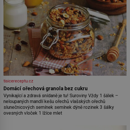
tisicereceptu.cz
Domácí ořechová granola bez cukru
Vynikající a zdravá snídaně je tu! Suroviny Vždy 1 šálek –
neloupaných mandlí kešu ořechů vlašských ořechů
slunečnicových semínek semínek dýně rozinek 3 šálky
ovesných vloček 1 lžíce mlet