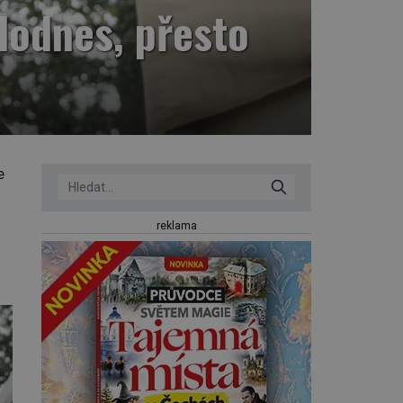
dodnes, přesto
e
reklama