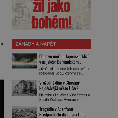
ZÁHADY A NAPĚTÍ
má
Ďáblovo moře u Japonska: Mizí
v asijském Bermudském
trojúhelníku lodě ve spárech
Jižně od japonských ostrovů se
neznámé síly?
rozkládají vody, kterým se
přezdívá Ďáblovo moře. Vypráví
Vražedný dům v Chicagu:
se o lodích mizejících beze
stopy, podivných světlech,
Nejděsivější místo USA?
zrádných proudech i mořských
Na rohu ulic West 63rd Street a
dracích, kteří měli tyto končiny
South Wallace Avenue v
střežit už v dávných legendách.
Chicagu stojí nenápadná pošta.
Je tichomořský Dračí
Tragédie v Aberfanu:
Nemá žádný speciální nápis ani
trojúhelník skutečně prokletým
pamětní desku. A přesto prý
Předpověděla dívka smrtící
místem, nebo se zde jen
místní zaměstnanci neradi