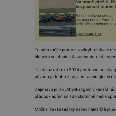
Na hraně přežití. K
bezpečnost teprve 
Až do nedávna se na
bezpečnost ve Formuli 1
nehledělo a nehody se je
Řada pilotů to poznala n
kůži, často s trvalými 
epochaplus.cz
nebo bohužel i ztrátou ž
Dnes nepochopiteln...
To nám může pomoci rozkrýt relativně ned
hluboko ve stepích Kazachstánu, kde operu
Ti zde už od roku 2014 postupně odkrývaj
původu jednoho z nejvíce fascinujících ná
Zajímavé je, že „Altynkazgan“ v kazaštin
předpokladům se zde skutečně našla spou
Možná, že i kazašský název naleziště je j