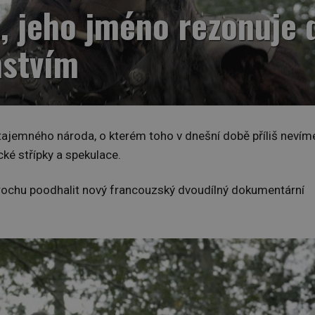
a, jeho jméno rezonuje 
mstvím
, tajemného národa, o kterém toho v dnešní době příliš nevím
cké střípky a spekulace.
trochu poodhalit nový francouzský dvoudílný dokumentární