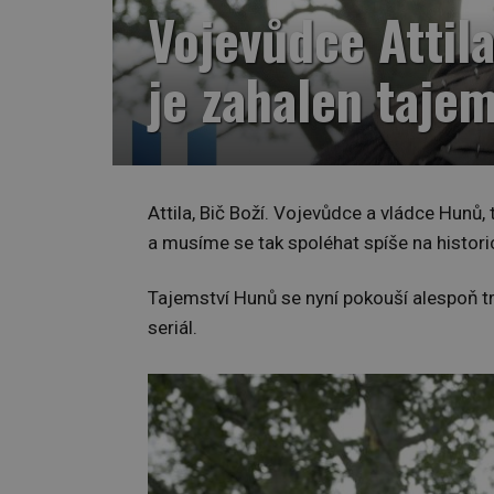
Vojevůdce Attil
je zahalen taje
Attila, Bič Boží. Vojevůdce a vládce Hunů
a musíme se tak spoléhat spíše na histori
Tajemství Hunů se nyní pokouší alespoň 
seriál.