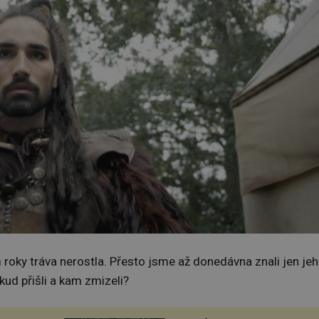
am roky tráva nerostla. Přesto jsme až donedávna znali jen je
kud přišli a kam zmizeli?