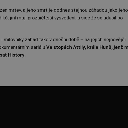
lezen mrtev, a jeho smrt je dodnes stejnou záhadou jako jeho
ldikó, jiní mají prozaičtější vysvětlení, a sice že se udusil po
y i milovníky záhad také v dnešní době – na jejich nejnovější
okumentárním seriálu
Ve stopách Attily, krále Hunů, jenž 
sat History
.