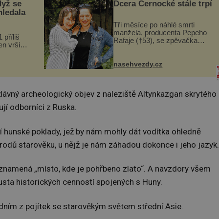
dyž se
Dcera Černocké stále trpí
hledala
Tři měsíce po náhlé smrti
manžela, producenta Pepeho
 příliš
Rafaje (†53), se zpěvačka
n vršily.
Barbora Vaculíková (45), dcera
a vlastní
Petry Černocké (75), poprvé
následky
ozvala veřejnosti. Na sociální
nasehvezdy.cz
ivota.
síti sdílela, že se snaží fung...
ávný archeologický objev z naleziště Altynkazgan skrytého
jí odborníci z Ruska.
í hunské poklady, jež by nám mohly dát vodítka ohledně
rodů starověku, u nějž je nám záhadou dokonce i jeho jazyk.
ě znamená „místo, kde je pohřbeno zlato“. A navzdory všem
sta historických cenností spojených s Huny.
edním z pojítek se starověkým světem střední Asie.