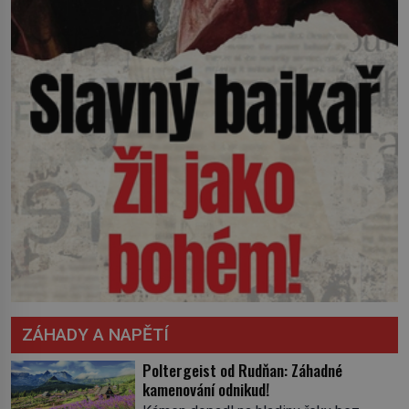
ZÁHADY A NAPĚTÍ
Poltergeist od Rudňan: Záhadné
kamenování odnikud!