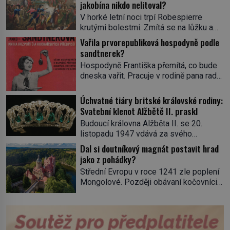
jakobína nikdo nelitoval?
V horké letní noci trpí Robespierre
krutými bolestmi. Zmítá se na lůžku a
hlavou mu víří kolotoč myšlenek. Když
Vařila prvorepubliková hospodyně podle
se probere z mdlob, vzpomene si na
sandtnerek?
jednu z pařížských jasnovidek, kterou
Hospodyně Františka přemítá, co bude
před lety navštívil. Prorokovala mu
dneska vařit. Pracuje v rodině pana rady
tragický osud. Tehdy se jí vysmál.
a ten má mlsný jazýček. Zalistuje proto
„Robespierre to dotáhne hodně daleko,“
rychle v jedné ze „sandtnerek“.
Úchvatné tiáry britské královské rodiny:
prohlásil o něm jiný významný
„Zaplaťpánbůh, že už nemusíme chodit
Svatební klenot Alžbětě II. praskl
francouzský revolucionář, Honoré de
s lístky,“ povzdechne si směrem ke
Mirabeau […]
Budoucí královna Alžběta II. se 20.
služce, kterou má v kuchyni k ruce.
listopadu 1947 vdává za svého
Ještě v prvních letech nové republiky
vyvoleného Filipa Mountbattena. Aby
Dal si doutníkový magnát postavit hrad
fungoval kvůli nedostatku zboží
měla na obřad ve Westminsteru podle
jako z pohádky?
přídělový systém. […]
tradice „něco vypůjčeného“, její matka jí
Střední Evropu v roce 1241 zle poplení
věnuje jedinečný šperk ze své
Mongolové. Později obávaní kočovníci
soukromé kolekce – diamantovou tiáru
sice odtáhnou, všichni ale počítají s
královny Marie. „Je to ošklivá špičatá
jejich návratem. Václav I. proto začne
tiára,“ zhodnotil klenot britský politik Sir
jednat. Na další případné řádění barbarů
Henry Channon (1897–1958), když si […]
z východu se chce pečlivě připravit!