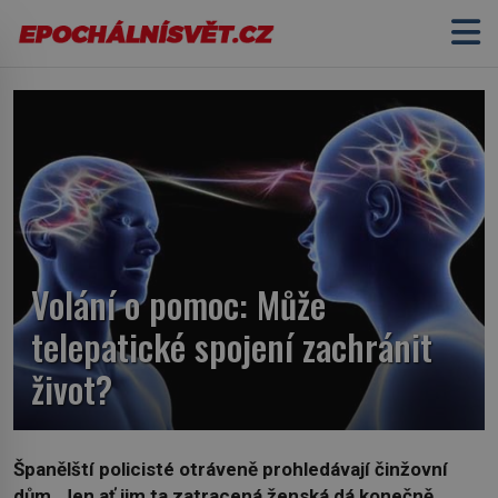
Volání o pomoc: Může
telepatické spojení zachránit
život?
Španělští policisté otráveně prohledávají činžovní
dům. Jen ať jim ta zatracená ženská dá konečně