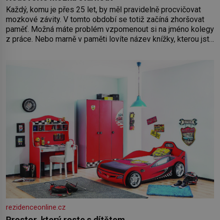
Každý, komu je přes 25 let, by měl pravidelně procvičovat
mozkové závity. V tomto období se totiž začíná zhoršovat
paměť. Možná máte problém vzpomenout si na jméno kolegy
z práce. Nebo marně v paměti lovíte název knížky, kterou jste
nedávno přečetli. Je to opravdu tak, s věkem jako kdyby se
paměť rozhodla stávkovat. Cvičte
rezidenceonline.cz