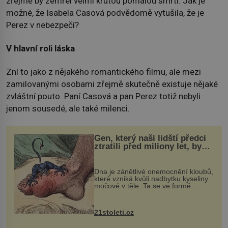
zřejmě by zemřel velmi krutou pomalou smrtí. Jak je
možné, že Isabela Casová podvědomě vytušila, že je
Perez v nebezpečí?
V hlavní roli láska
Zní to jako z nějakého romantického filmu, ale mezi
zamilovanými osobami zřejmě skutečně existuje nějaké
zvláštní pouto. Paní Casová a pan Perez totiž nebyli
jenom sousedé, ale také milenci.
Gen, který naši lidští předci
ztratili před miliony let, by
mohl pomoci s léčbou
„nemoci králů“
Dna je zánětlivé onemocnění kloubů,
které vzniká kvůli nadbytku kyseliny
močové v těle. Ta se ve formě
krystalků ukládá v blízkosti kloubů,
nejčastěji přitom postihuje palce na
nohou, a způsobuje bole...
21stoleti.cz