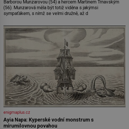
Barborou Munzarovou (54) a hercem Martinem Trnavským
(56). Munzarová měla být totiž viděna s jakýmsi
sympaťákem, s nímž se velmi družně, až d
enigmaplus.cz
Ayia Napa: Kyperské vodní monstrum s
mírumilovnou povahou