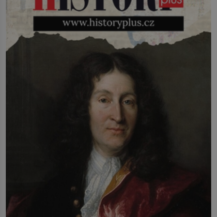
infekcí, hmyzem a vysycháním. Dá se
říct, že je to přírodní […]