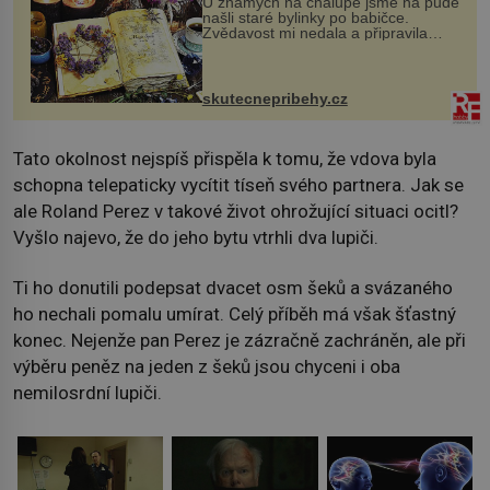
U známých na chalupě jsme na půdě
našli staré bylinky po babičce.
Zvědavost mi nedala a připravila
jsem si z nich lektvar… Zimní pobyt
na chalupě se pro mě vlastní vinou
změnil v děsivý zážitek, na kt...
skutecnepribehy.cz
Tato okolnost nejspíš přispěla k tomu, že vdova byla
schopna telepaticky vycítit tíseň svého partnera. Jak se
ale Roland Perez v takové život ohrožující situaci ocitl?
Vyšlo najevo, že do jeho bytu vtrhli dva lupiči.
Ti ho donutili podepsat dvacet osm šeků a svázaného
ho nechali pomalu umírat. Celý příběh má však šťastný
konec. Nejenže pan Perez je zázračně zachráněn, ale při
výběru peněz na jeden z šeků jsou chyceni i oba
nemilosrdní lupiči.