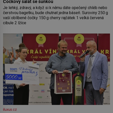
Čočkový salát se šunkou
Je lehký, zdravý, a když si k němu dáte opečený chléb nebo
čerstvou bagetku, bude chutnat jedna báseň. Suroviny 250 g
vaší oblíbené čočky 150 g cherry rajčátek 1 velká červená
cibule 2 lžíce
iluxus.cz