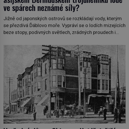
ve spárech neznámé síly?
Jižně od japonských ostrovů se rozkládají vody, kterým
se přezdívá Ďáblovo moře. Vypráví se o lodích mizejících
beze stopy, podivných světlech, zrádných proudech i
mořských dracích, kteří měli tyto končiny střežit už v
dávných legendách. Je tichomořský Dračí trojúhelník
skutečně prokletým místem, nebo se zde jen
nebezpečná příroda proměnila v jednu z
nejpůsobivějších námořních záhad? […]