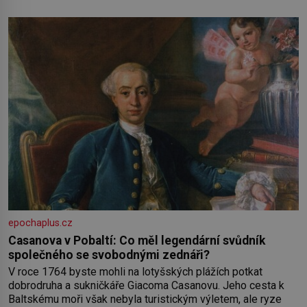
kolem sebe partu kamarádek ani partnera. Stačily mi knihy,
práce a hlavně klid. Hned po studiích jsem odešla z rodného
města,
epochaplus.cz
Casanova v Pobaltí: Co měl legendární svůdník
společného se svobodnými zednáři?
V roce 1764 byste mohli na lotyšských plážích potkat
dobrodruha a sukničkáře Giacoma Casanovu. Jeho cesta k
Baltskému moři však nebyla turistickým výletem, ale ryze