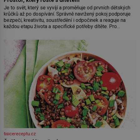
Prostor, který roste s dítětem
Je to svět, který se vyvíjí a proměňuje od prvních dětských
krůčků až po dospívání. Správně navržený pokoj podporuje
bezpečí, kreativitu, soustředění i odpočinek a reaguje na
každou etapu života a specifické potřeby dítěte. Pro
nejmenší je klíčová jednoduchost, měkkost a bezpečí, proto
by pokoj miminka měl působit především klidně a útulně.
Předškolní věk je
tisicereceptu.cz