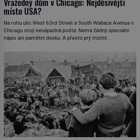
Vražedný dům v Chicagu: Nejděsivější
místo USA?
Na rohu ulic West 63rd Street a South Wallace Avenue v
Chicagu stojí nenápadná pošta. Nemá žádný speciální
nápis ani pamětní desku. A přesto prý místní
zaměstnanci neradi chodí do sklepa. Právě tady totiž
sídlil sériový vrah H. H. Holmes a také nejpropracovanější
past na lidi v dějinách americké kriminalistiky. Herman
Webster Mudgett (1861–1896) přijíždí […]