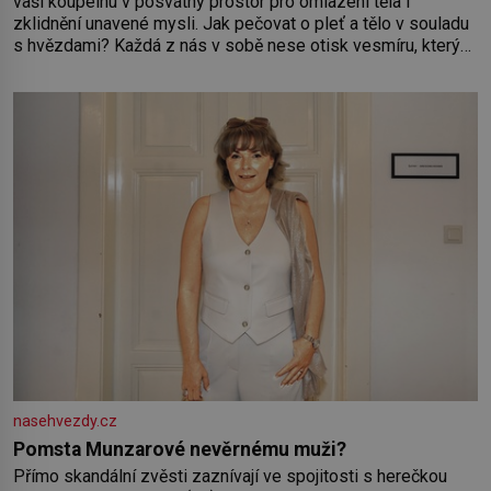
vaši koupelnu v posvátný prostor pro omlazení těla i
zklidnění unavené mysli. Jak pečovat o pleť a tělo v souladu
s hvězdami? Každá z nás v sobě nese otisk vesmíru, který
se projevuje nejen v naší povaze, ale i v potřebách naší
pokožky. Ohnivá znamení Ženy narozené ve znamení Berana,
Lva a Střelce v sobě nesou žár, odvahu a neutuchající elán.
Vaše
nasehvezdy.cz
Pomsta Munzarové nevěrnému muži?
Přímo skandální zvěsti zaznívají ve spojitosti s herečkou