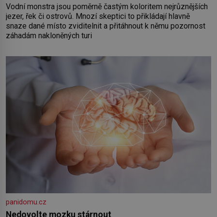
Vodní monstra jsou poměrně častým koloritem nejrůznějších
jezer, řek či ostrovů. Mnozí skeptici to přikládají hlavně
snaze dané místo zviditelnit a přitáhnout k němu pozornost
záhadám nakloněných turi
panidomu.cz
Nedovolte mozku stárnout