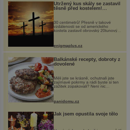
Utržený kus skály se zastavil
těsně před kostelem!
Ochránila ho boží síla?
30 centimetrů! Přesně v takové
vzdálenosti se od amerického
kostela zastavil obrovský 20tunový
balvan, který se v květnu 2014
nečekaně odtrhl od nedaleké skály
při její demolici. Podle místních stojí
enigmaplus.cz
...
Balkánské recepty, dobroty z
dovolené
Měli jste se krásně, ochutnali jste
zajímavé pokrmy a rádi byste si ten
zážitek zopakovali? Není nic
snazšího. Pljeskavica (10 porcí)
Možná jste ji ochutnali na dovolené v
bývalé Jugoslávii, lze ji vi...
panidomu.cz
Jak jsem opustila svoje tělo