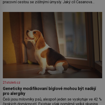
pracovní cestou se zištnými úmysly. Jaký cíl Casanova
sledoval, když se například procházel uličkami lotyšské
Rigy? Casanova v Pobaltí kontaktoval tamní zednářské lóže.
Nebyl v této oblasti žádným nováčkem, protože do
zednářské
21stoleti.cz
Geneticky modifikovaní bíglové mohou být nadějí
pro alergiky
Češi jsou milovníky psů, alespoň jeden se vyskytuje ve 42 %
českých domácností. Existuje však poměrně velká skupina