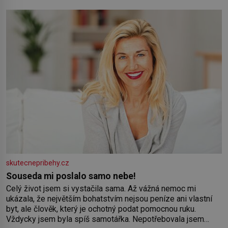
Syn brněnského řezníka chce být knězem a
skutecnepribehy.cz
Souseda mi poslalo samo nebe!
Celý život jsem si vystačila sama. Až vážná nemoc mi
ukázala, že největším bohatstvím nejsou peníze ani vlastní
byt, ale člověk, který je ochotný podat pomocnou ruku.
Vždycky jsem byla spíš samotářka. Nepotřebovala jsem