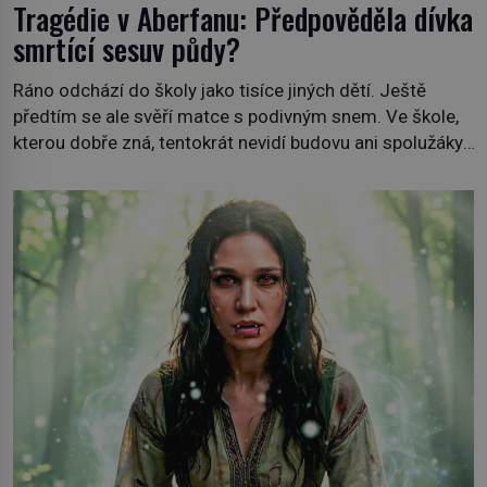
Tragédie v Aberfanu: Předpověděla dívka
smrtící sesuv půdy?
Ráno odchází do školy jako tisíce jiných dětí. Ještě
předtím se ale svěří matce s podivným snem. Ve škole,
kterou dobře zná, tentokrát nevidí budovu ani spolužáky.
Místo nich se před ní tyčí cosi temného. O několik hodin
později je mrtvá. Mohla devítiletá Zahlédla vlastní
osud? Dne 21. října 1966 se velšská vesnice Aberfan […]