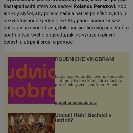
šestapadesátiletém sousedovi
Rolandu Perezovi.
Kdo
ale kdy slyšel, aby policie začala pátrat po někom, kdo je
nezvěstný pouze jeden den? Aby paní Casová získala
policisty na svou stranu, dokonce jim líčí svůj sen. V něm
spatřila tvář svého souseda, jak ji s výrazem plným
bolesti a utrpení prosí o pomoc.
ROUDNICKÉ VINOBRANÍ
Letos poprvé podle nového konceptu
– přímo v historickém jádru města a
pro všechny zcela zdarma. Hlavní
program se odehraje na Karlově a
Husově náměstí. Návštěvníci se
mohou těšit na víno, burčák, pes...
epochanacestach.cz
Utonuli říšští šlechtici v
latríně?