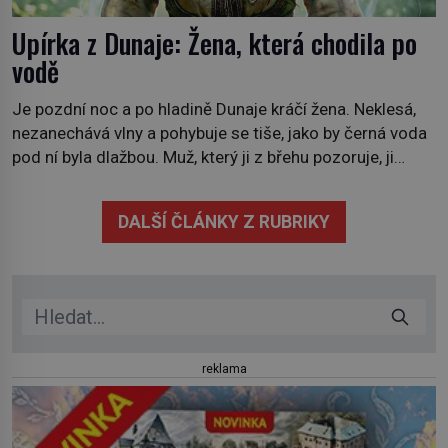
Upírka z Dunaje: Žena, která chodila po
vodě
Je pozdní noc a po hladině Dunaje kráčí žena. Neklesá,
nezanechává vlny a pohybuje se tiše, jako by černá voda
pod ní byla dlažbou. Muž, který ji z břehu pozoruje, ji
údajně poznává, jenže Ruža Vlajna má být v tu chvíli
mrtvá celé století. Vesnice Kisiljevo v severovýchodním
DALŠÍ ČLÁNKY Z RUBRIKY
Srbsku má s upíry nevyřízené účty. […]
reklama