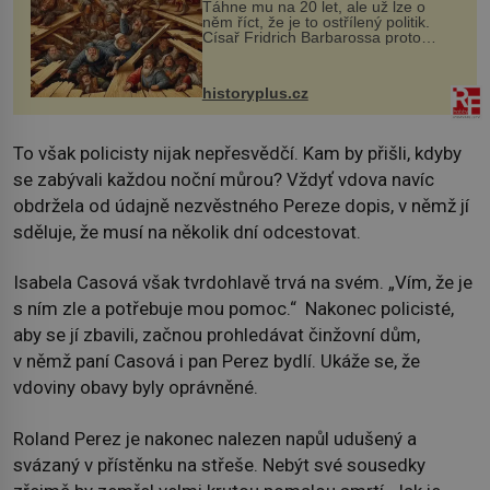
Táhne mu na 20 let, ale už lze o
něm říct, že je to ostřílený politik.
Císař Fridrich Barbarossa proto
posílá svého syna a dědice Jindřicha
VI. do Erfurtu, aby se stal
prostředníkem při řešení sporu m...
historyplus.cz
To však policisty nijak nepřesvědčí. Kam by přišli, kdyby
se zabývali každou noční můrou? Vždyť vdova navíc
obdržela od údajně nezvěstného Pereze dopis, v němž jí
sděluje, že musí na několik dní odcestovat.
Isabela Casová však tvrdohlavě trvá na svém. „Vím, že je
s ním zle a potřebuje mou pomoc.“ Nakonec policisté,
aby se jí zbavili, začnou prohledávat činžovní dům,
v němž paní Casová i pan Perez bydlí. Ukáže se, že
vdoviny obavy byly oprávněné.
Roland Perez je nakonec nalezen napůl udušený a
svázaný v přístěnku na střeše. Nebýt své sousedky