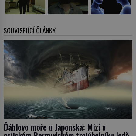
SOUVISEJÍCÍ ČLÁNKY
Ďáblovo moře u Japonska: Mizí v
asijském Bermudském trojúhelníku lodě