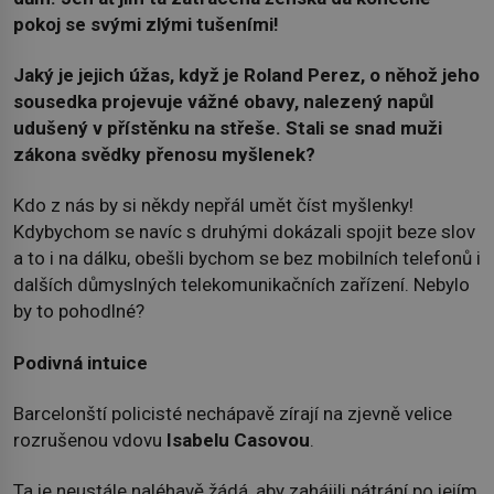
pokoj se svými zlými tušeními!
Jaký je jejich úžas, když je Roland Perez, o něhož jeho
sousedka projevuje vážné obavy, nalezený napůl
udušený v přístěnku na střeše. Stali se snad muži
zákona svědky přenosu myšlenek?
Kdo z nás by si někdy nepřál umět číst myšlenky!
Kdybychom se navíc s druhými dokázali spojit beze slov
a to i na dálku, obešli bychom se bez mobilních telefonů i
dalších důmyslných telekomunikačních zařízení. Nebylo
by to pohodlné?
Podivná intuice
Barcelonští policisté nechápavě zírají na zjevně velice
rozrušenou vdovu
Isabelu Casovou
.
Ta je neustále naléhavě žádá, aby zahájili pátrání po jejím