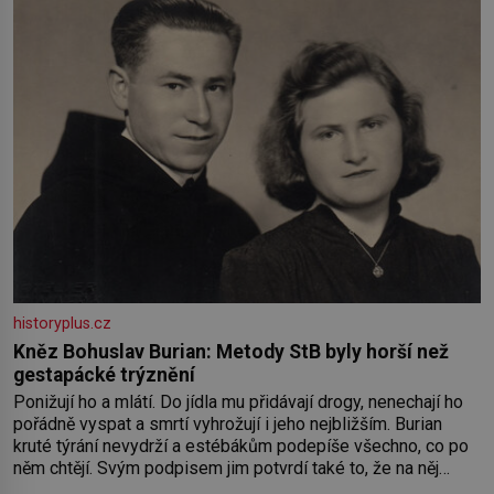
historyplus.cz
Kněz Bohuslav Burian: Metody StB byly horší než
gestapácké trýznění
Ponižují ho a mlátí. Do jídla mu přidávají drogy, nenechají ho
pořádně vyspat a smrtí vyhrožují i jeho nejbližším. Burian
kruté týrání nevydrží a estébákům podepíše všechno, co po
něm chtějí. Svým podpisem jim potvrdí také to, že na něj
během výslechů nikdo nevyvíjel fyzický ani psychický nátlak.