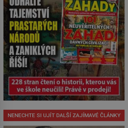
včetně pozdější rakoviny. O 70 let
později pravda o původu této mlhy
vychází najevo. Víme ale […]
NENECHTE SI UJÍT DALŠÍ ZAJÍMAVÉ ČLÁNKY