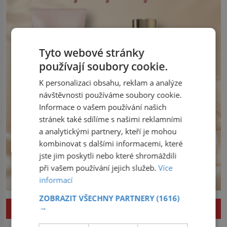
Český král Václav I. (1205–1253) přijme
opatření, která mají posílit obranu jeho
království. Zajistit hodlá především
severní hranici. Na […]
Tyto webové stránky
používají soubory cookie.
K personalizaci obsahu, reklam a analýze
návštěvnosti používáme soubory cookie.
Informace o vašem používání našich
stránek také sdílíme s našimi reklamními
a analytickými partnery, kteří je mohou
kombinovat s dalšími informacemi, které
jste jim poskytli nebo které shromáždili
při vašem používání jejich služeb.
Více
informací
ZOBRAZIT VŠECHNY PARTNERY
(1616)
→
ZAJÍMAVOSTI