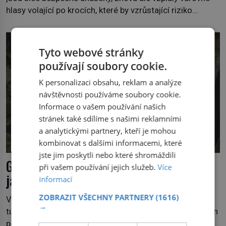
hlasy volající po krocích, které by vzrůstající riziko
lesních požárů do budoucna minimalizovaly. Lesní
požáry už nejsou problémem pouze vzdáleného
Středomoří. S oteplujícím se klimatem, vysušenou
Tyto webové stránky
krajinou a desetiletími lidských zásahů se z nich stává
používají soubory cookie.
nový evropský normál […]
K personalizaci obsahu, reklam a analýze
návštěvnosti používáme soubory cookie.
Informace o vašem používání našich
stránek také sdílíme s našimi reklamními
a analytickými partnery, kteří je mohou
kombinovat s dalšími informacemi, které
jste jim poskytli nebo které shromáždili
Gympie-gympie: Rostlina, která pálí
při vašem používání jejich služeb.
Více
jako kyselina
informací
ZOBRAZIT VŠECHNY PARTNERY
(1616)
Výlet do australské přírody může na věci neznalého
→
turistu působit jako idyla – žádné velké šelmy, možná jen
pozor na hady. Jenže také na jedovaté pavouky a štíry a