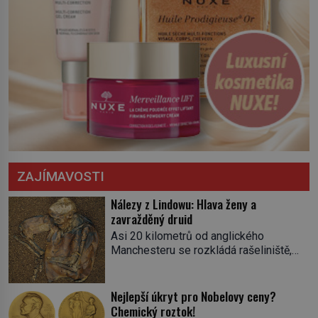
ZAJÍMAVOSTI
Nálezy z Lindowu: Hlava ženy a
zavražděný druid
Asi 20 kilometrů od anglického
Manchesteru se rozkládá rašeliniště,
které místní znají jako Lindow. Místo ale
kromě močálů skrývá pozůstatky
minulosti. Na kalendáři bychom
Nejlepší úkryt pro Nobelovy ceny?
nalistovali 13. května 1983. Těžaři Andy
Chemický roztok!