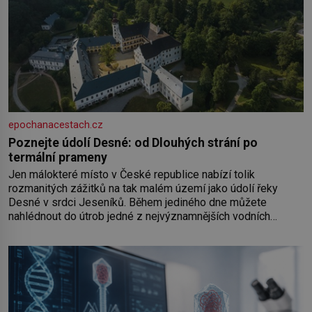
epochanacestach.cz
Poznejte údolí Desné: od Dlouhých strání po
termální prameny
Jen málokteré místo v České republice nabízí tolik
rozmanitých zážitků na tak malém území jako údolí řeky
Desné v srdci Jeseníků. Během jediného dne můžete
nahlédnout do útrob jedné z nejvýznamnějších vodních
elektráren v Evropě, vydat se na horské hřebeny, projet se na
koloběžce a den zakončit poznáváním památek ve Velkých
Losinách nebo v termálním