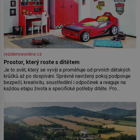
rezidenceonline.cz
Prostor, který roste s dítětem
Je to svět, který se vyvíjí a proměňuje od prvních dětských
krůčků až po dospívání. Správně navržený pokoj podporuje
bezpečí, kreativitu, soustředění i odpočinek a reaguje na
každou etapu života a specifické potřeby dítěte. Pro
nejmenší je klíčová jednoduchost, měkkost a bezpečí, proto
by pokoj miminka měl působit především klidně a útulně.
Předškolní věk je