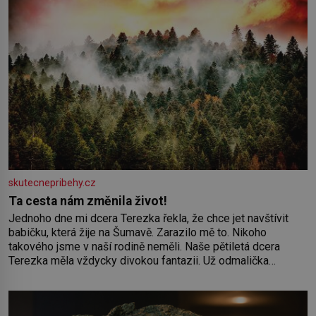
skutecnepribehy.cz
Ta cesta nám změnila život!
Jednoho dne mi dcera Terezka řekla, že chce jet navštívit
babičku, která žije na Šumavě. Zarazilo mě to. Nikoho
takového jsme v naší rodině neměli. Naše pětiletá dcera
Terezka měla vždycky divokou fantazii. Už odmalička
milovala svět pohádek. Každou chvilku mi říkala, že se jí
zdálo o jednorožcích, krásných princeznách, statečných
rytířích a létajících dracích.