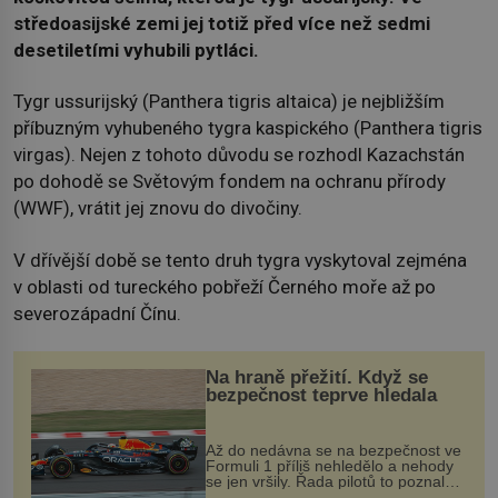
středoasijské zemi jej totiž před více než sedmi
desetiletími vyhubili pytláci.
Tygr ussurijský (Panthera tigris altaica) je nejbližším
příbuzným vyhubeného tygra kaspického (Panthera tigris
virgas). Nejen z tohoto důvodu se rozhodl Kazachstán
po dohodě se Světovým fondem na ochranu přírody
(WWF), vrátit jej znovu do divočiny.
V dřívější době se tento druh tygra vyskytoval zejména
v oblasti od tureckého pobřeží Černého moře až po
severozápadní Čínu.
Na hraně přežití. Když se
bezpečnost teprve hledala
Až do nedávna se na bezpečnost ve
Formuli 1 příliš nehledělo a nehody
se jen vršily. Řada pilotů to poznala
na vlastní kůži, často s trvalými