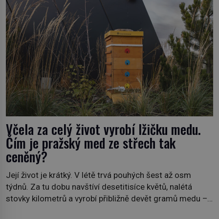
Včela za celý život vyrobí lžičku medu.
Čím je pražský med ze střech tak
ceněný?
Její život je krátký. V létě trvá pouhých šest až osm
týdnů. Za tu dobu navštíví desetitisíce květů, nalétá
stovky kilometrů a vyrobí přibližně devět gramů medu –
zhruba jednu čajovou lžičku. Sama o sobě se může zdát