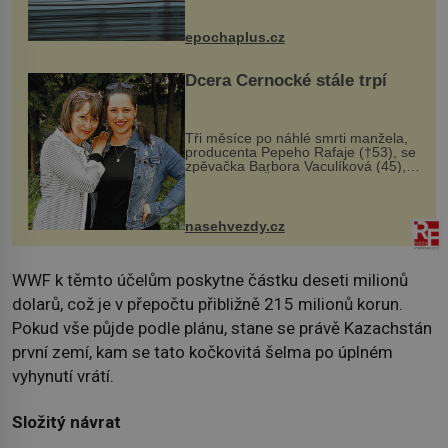
následky nebo bohužel i ztrátou
života. Dnes nepochopiteln...
epochaplus.cz
Dcera Černocké stále trpí
Tři měsíce po náhlé smrti manžela,
producenta Pepeho Rafaje (†53), se
zpěvačka Barbora Vaculíková (45),
dcera Petry Černocké (75), poprvé
ozvala veřejnosti. Na sociální síti
sdílela, že se snaží fung...
nasehvezdy.cz
WWF k těmto účelům poskytne částku deseti milionů
dolarů, což je v přepočtu přibližně 215 milionů korun.
Pokud vše půjde podle plánu, stane se právě Kazachstán
první zemí, kam se tato kočkovitá šelma po úplném
vyhynutí vrátí.
Složitý návrat