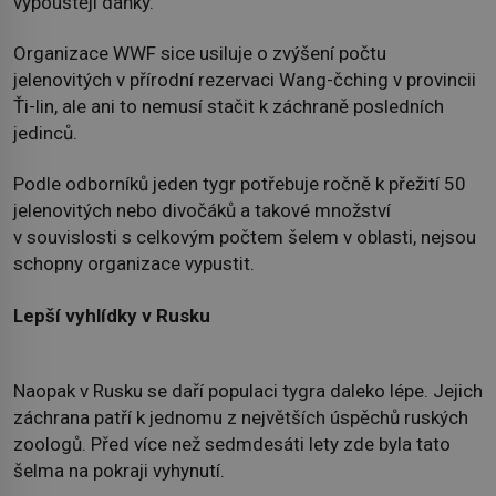
vypouštějí daňky.
Organizace WWF sice usiluje o zvýšení počtu
jelenovitých v přírodní rezervaci Wang-čching v provincii
Ťi-lin, ale ani to nemusí stačit k záchraně posledních
jedinců.
Podle odborníků jeden tygr potřebuje ročně k přežití 50
jelenovitých nebo divočáků a takové množství
v souvislosti s celkovým počtem šelem v oblasti, nejsou
schopny organizace vypustit.
Lepší vyhlídky v Rusku
Naopak v Rusku se daří populaci tygra daleko lépe. Jejich
záchrana patří k jednomu z největších úspěchů ruských
zoologů. Před více než sedmdesáti lety zde byla tato
šelma na pokraji vyhynutí.