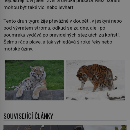
nejčastěji loví jelení zvěř a divoká prasata. Mezi kořistí
mohou být také vlci nebo levharti.
Tento druh tygra žije převážně v doupěti, v jeskyni nebo
pod vývratem stromu, odkud se za dne, ale i po
soumraku vydává po pravidelných stezkách za kořistí.
Šelma ráda plave, a tak vyhledává široké řeky nebo
mořské úžiny.
SOUVISEJÍCÍ ČLÁNKY