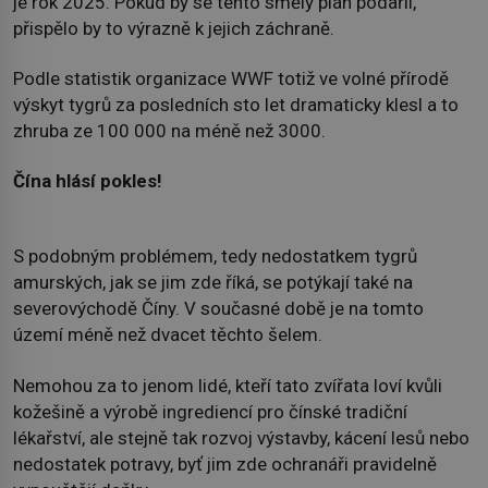
je rok 2025. Pokud by se tento smělý plán podařil,
přispělo by to výrazně k jejich záchraně.
Podle statistik organizace WWF totiž ve volné přírodě
výskyt tygrů za posledních sto let dramaticky klesl a to
zhruba ze 100 000 na méně než 3000.
Čína hlásí pokles!
S podobným problémem, tedy nedostatkem tygrů
amurských, jak se jim zde říká, se potýkají také na
severovýchodě Číny. V současné době je na tomto
území méně než dvacet těchto šelem.
Nemohou za to jenom lidé, kteří tato zvířata loví kvůli
kožešině a výrobě ingrediencí pro čínské tradiční
lékařství, ale stejně tak rozvoj výstavby, kácení lesů nebo
nedostatek potravy, byť jim zde ochranáři pravidelně