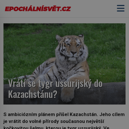
Vrátí se tygr ussurijský do
Kazachstánu?
S ambiciózním plánem přišel Kazachstán. Jeho cílem
je vrátit do volné přírody současnou největší
kočkovitou šelmu, kterou je tygr ussurijský. Ve