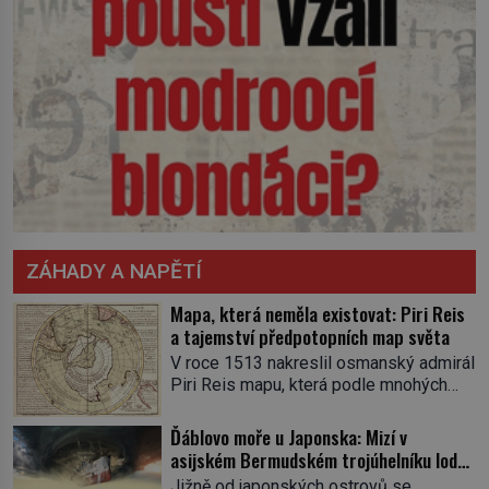
ZÁHADY A NAPĚTÍ
Mapa, která neměla existovat: Piri Reis
a tajemství předpotopních map světa
V roce 1513 nakreslil osmanský admirál
Piri Reis mapu, která podle mnohých
měla vzniknout až o dvě staletí později.
Na kusu gazelí kůže se totiž objevuje
Ďáblovo moře u Japonska: Mizí v
pobřeží připomínající Antarktidu bez
asijském Bermudském trojúhelníku lodě
ledového příkrovu, tři sta let před jejím
ve spárech neznámé síly?
Jižně od japonských ostrovů se