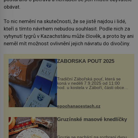
obávat.
To nic nemění na skutečnosti, že se jistě najdou i lidé,
kteří s tímto návrhem nebudou souhlasit. Podle nich za
vyhynutí tygrů v Kazachstánu může člověk, a proto by ani
neměl mít možnost ovlivnění jejich návratu do divočiny.
ZÁBOŘSKÁ POUŤ 2025
Tradiční Zábořská pouť, která se
koná v neděli 7.9.2025 od 11:00
hod. u kostela v Záboří, části obce
Kly u Mělníka. V programu naleznete
komentovanou prohlídku kostela,
dobovou hudbu, řemesla, atrakce...
epochanacestach.cz
Gruzínské masové knedlíčky
Gruzie se nachází na rozhraní dvou