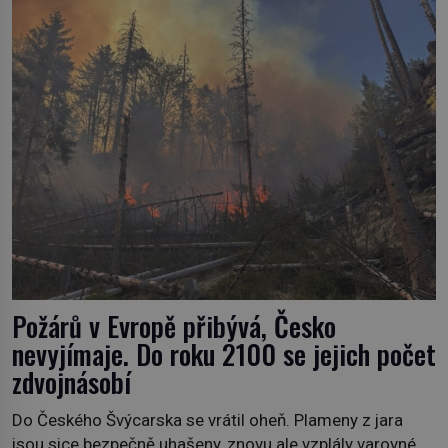
živočichy, než je člověk. Najít skutečné zombie není nic
nemožného ani v naší přírodě. […]
Požárů v Evropě přibývá, Česko
nevyjímaje. Do roku 2100 se jejich počet
zdvojnásobí
Do Českého Švýcarska se vrátil oheň. Plameny z jara
jsou sice bezpečně uhašeny, znovu ale vzplály varovné