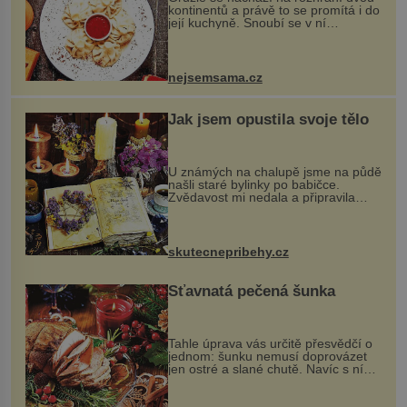
kontinentů a právě to se promítá i do
její kuchyně. Snoubí se v ní
evropské a asijské chutě a díky tomu
vznikají rozmanité a chuťově bohaté
pokrmy, které rozhodně st...
nejsemsama.cz
Jak jsem opustila svoje tělo
U známých na chalupě jsme na půdě
našli staré bylinky po babičce.
Zvědavost mi nedala a připravila
jsem si z nich lektvar… Zimní pobyt
na chalupě se pro mě vlastní vinou
změnil v děsivý zážitek, na kt...
skutecnepribehy.cz
Šťavnatá pečená šunka
Tahle úprava vás určitě přesvědčí o
jednom: šunku nemusí doprovázet
jen ostré a slané chutě. Navíc s ní
nakrmíte poměrně hodně hladových
krků. Ingredience sádlo 3 kg šunky
vcelku 3 stroužky česneku hl...