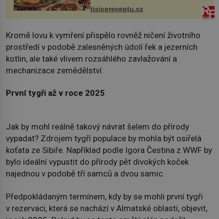
tisicereceptu.cz
Kromě lovu k vymření přispělo rovněž ničení životního
prostředí v podobě zalesněných údolí řek a jezerních
kotlin, ale také vlivem rozsáhlého zavlažování a
mechanizace zemědělství.
První tygři až v roce 2025
Jak by mohl reálně takový návrat šelem do přírody
vypadat? Zdrojem tygří populace by mohla být osiřelá
koťata ze Sibiře. Například podle Igora Čestina z WWF by
bylo ideální vypustit do přírody pět divokých koček
najednou v podobě tří samců a dvou samic.
Předpokládaným termínem, kdy by se mohli první tygři
v rezervaci, která se nachází v Almatské oblasti, objevit,