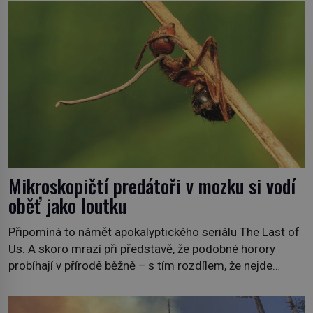
bezvýznamná. Teprve když se spojí s dalšími desítkami
tisíc příslušnic svého včelstva, vznikne jeden z
nejdokonalejších organismů […]
Mikroskopičtí predátoři v mozku si vodí
oběť jako loutku
Připomíná to námět apokalyptického seriálu The Last of
Us. A skoro mrazí při představě, že podobné horory
probíhají v přírodě běžně – s tím rozdílem, že nejde
pouze o infekce parazitickou houbou a že predátor
dokáže ovládat jen vývojově nesrovnatelně jednodušší