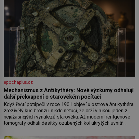
epochaplus.cz
Mechanismus z Antikythéry: Nové výzkumy odhalují
další překvapení o starověkém počítači
Když řečtí potápěči v roce 1901 objeví u ostrova Antikythéra
zrezivělý kus bronzu, nikdo netuší, že drží v rukou jeden z
nejúžasnějších vynálezů starověku. Až moderní rentgenové
tomografy odhalí desítky ozubených kol ukrytých uvnitř.
Mechanismus z Antikythéry je dnes považován za nejstarší
známý analogový počítač na světě. Přesto ani po více než