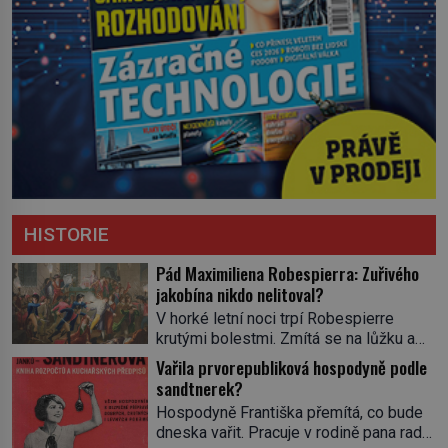
HISTORIE
Pád Maximiliena Robespierra: Zuřivého
jakobína nikdo nelitoval?
V horké letní noci trpí Robespierre
krutými bolestmi. Zmítá se na lůžku a
hlavou mu víří kolotoč myšlenek. Když
Vařila prvorepubliková hospodyně podle
se probere z mdlob, vzpomene si na
sandtnerek?
jednu z pařížských jasnovidek, kterou
Hospodyně Františka přemítá, co bude
před lety navštívil. Prorokovala mu
dneska vařit. Pracuje v rodině pana rady
tragický osud. Tehdy se jí vysmál.