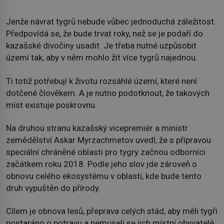
Jenže návrat tygrů nebude vůbec jednoduchá záležitost.
Předpovídá se, že bude trvat roky, než se je podaří do
kazašské divočiny usadit. Je třeba nutné uzpůsobit
území tak, aby v něm mohlo žít více tygrů najednou.
Ti totiž potřebují k životu rozsáhlé území, které není
dotčené člověkem. A je nutno podotknout, že takových
míst existuje poskrovnu.
Na druhou stranu kazašský vicepremiér a ministr
zemědělství Askar Myrzachmetov uvedl, že s přípravou
speciální chráněné oblasti pro tygry začnou odborníci
začátkem roku 2018. Podle jeho slov jde zároveň o
obnovu celého ekosystému v oblasti, kde bude tento
druh vypuštěn do přírody.
Cílem je obnova lesů, přeprava celých stád, aby měli tygři
postaráno o potravu a nemuseli se jich místní obyvatelé