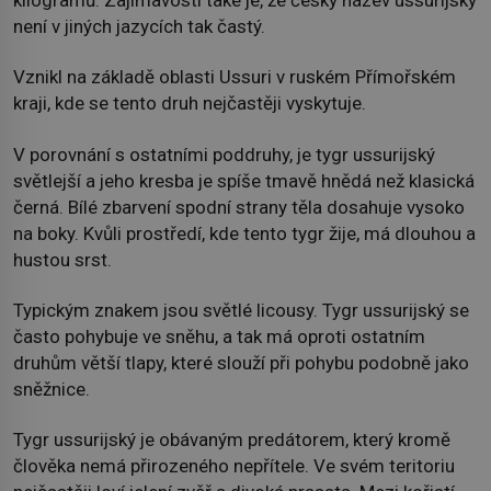
není v jiných jazycích tak častý.
Vznikl na základě oblasti Ussuri v ruském Přímořském
kraji, kde se tento druh nejčastěji vyskytuje.
V porovnání s ostatními poddruhy, je tygr ussurijský
světlejší a jeho kresba je spíše tmavě hnědá než klasická
černá. Bílé zbarvení spodní strany těla dosahuje vysoko
na boky. Kvůli prostředí, kde tento tygr žije, má dlouhou a
hustou srst.
Typickým znakem jsou světlé licousy. Tygr ussurijský se
často pohybuje ve sněhu, a tak má oproti ostatním
druhům větší tlapy, které slouží při pohybu podobně jako
sněžnice.
Tygr ussurijský je obávaným predátorem, který kromě
člověka nemá přirozeného nepřítele. Ve svém teritoriu