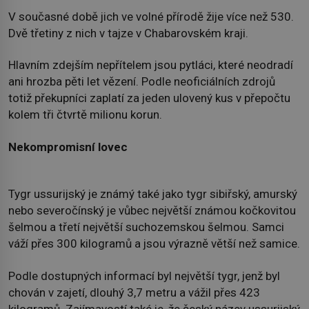
V současné době jich ve volné přírodě žije více než 530.
Dvě třetiny z nich v tajze v Chabarovském kraji.
Hlavním zdejším nepřítelem jsou pytláci, které neodradí
ani hrozba pěti let vězení. Podle neoficiálních zdrojů
totiž překupníci zaplatí za jeden ulovený kus v přepočtu
kolem tři čtvrtě milionu korun.
Nekompromisní lovec
Tygr ussurijský je známý také jako tygr sibiřský, amurský
nebo severočínský je vůbec největší známou kočkovitou
šelmou a třetí největší suchozemskou šelmou. Samci
váží přes 300 kilogramů a jsou výrazně větší než samice.
Podle dostupných informací byl největší tygr, jenž byl
chován v zajetí, dlouhý 3,7 metru a vážil přes 423
kilogramů. Zajímavostí také je, že český název ussurijský