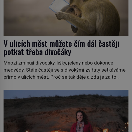
V ulicích měst můžete čím dál častěji
potkat třeba divočáky
Mnozí zmiňují divočáky, lišky, jeleny nebo dokonce
medvědy. Stále častěji se s divokými zvířaty setkáváme
přímo v ulicích měst. Proč se tak děje a zda je za to
někdo zodpovědný, to jsou otázky, které necháme na
jiných. My se raději podíváme do jiných zemí a
prozkoumáme, jaká další zvířata po celém světě se
přizpůsobila životu […]