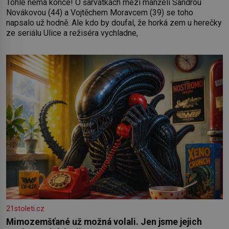
Tohle nemá konce! O šarvátkách mezi manželi Sandrou
Novákovou (44) a Vojtěchem Moravcem (39) se toho
napsalo už hodně. Ale kdo by doufal, že horká zem u herečky
ze seriálu Ulice a režiséra vychladne,
21stoleti.cz
Mimozemšťané už možná volali. Jen jsme jejich