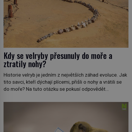
Kdy se velryby přesunuly do moře a
ztratily nohy?
Historie velryb je jedním z největších záhad evoluce. Jak
tito savci, kteří dýchají plícemi, přišli o nohy a vrátili se
do moře? Na tuto otázku se pokusí odpovědět
dokument Tajemné údolí velryb v Egyptě, který bude mít
premiéru ve čtvrtek 29. února ve 20:00 na televizní
stanici Viasat Nature. Všech 90 druhů dnes žijících
velryb […]