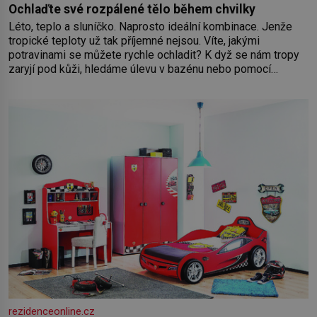
Ochlaďte své rozpálené tělo během chvilky
Léto, teplo a sluníčko. Naprosto ideální kombinace. Jenže
tropické teploty už tak příjemné nejsou. Víte, jakými
potravinami se můžete rychle ochladit? K dyž se nám tropy
zaryjí pod kůži, hledáme úlevu v bazénu nebo pomocí
klimatizace. Jenže ne vždycky můžeme být v jejich blízkosti.
Nemusíte však zoufat. Pokud budete mít promyšlený
jídelníček, žadné pařáky si na vás
rezidenceonline.cz