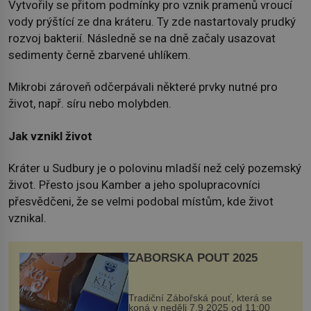
Vytvořily se přitom podmínky pro vznik pramenů vroucí
vody prýštící ze dna kráteru. Ty zde nastartovaly prudký
rozvoj bakterií. Následně se na dně začaly usazovat
sedimenty černě zbarvené uhlíkem.
Mikrobi zároveň odčerpávali některé prvky nutné pro
život, např. síru nebo molybden.
Jak vznikl život
Kráter u Sudbury je o polovinu mladší než celý pozemský
život. Přesto jsou Kamber a jeho spolupracovníci
přesvědčeni, že se velmi podobal místům, kde život
vznikal.
ZÁBOŘSKÁ POUŤ 2025
Tradiční Zábořská pouť, která se
koná v neděli 7.9.2025 od 11:00