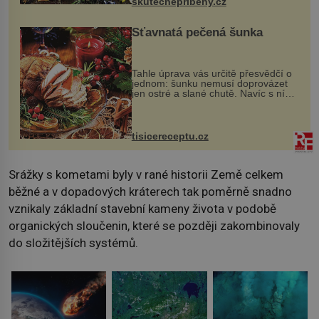
skutecnepribehy.cz
Šťavnatá pečená šunka
Tahle úprava vás určitě přesvědčí o
jednom: šunku nemusí doprovázet
jen ostré a slané chutě. Navíc s ní
nakrmíte poměrně hodně hladových
krků. Ingredience sádlo 3 kg šunky
vcelku 3 stroužky česneku hl...
tisicereceptu.cz
Srážky s kometami byly v rané historii Země celkem
běžné a v dopadových kráterech tak poměrně snadno
vznikaly základní stavební kameny života v podobě
organických sloučenin, které se později zakombinovaly
do složitějších systémů.