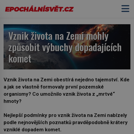
Vznik života na Zemi mohly
způsobit výbuchy dopadajících
komet
Vznik života na Zemi obestírá nejedno tajemství. Kde
a jak se vlastně formovaly první pozemské
organismy? Co umožnilo vznik života z „mrtvé“
hmoty?
Nejlepší podmínky pro vznik života na Zemi nabízely
podle nejnovějších poznatků pravděpodobně krátery
vzniklé dopadem komet.