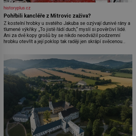
historyplus.cz
Pohřbili kancléře z Mitrovic zaživa?
Z kostelní hrobky u svatého Jakuba se ozývají dunivé rány a
tlumené výkřiky. „To jistě řádí duch,“ myslí si pověrčiví lidé.
Ani za dvě kopy grošů by se nikdo neodvážil podzemní
hrobku otevřít a její poklop tak raději jen skrápí svěcenou
vodou. Za několik dní divné burácení skutečně ustane. Když o
mnoho let později hrobku