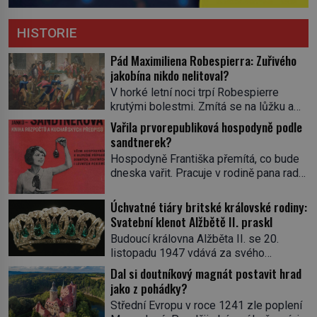
HISTORIE
Pád Maximiliena Robespierra: Zuřivého
jakobína nikdo nelitoval?
V horké letní noci trpí Robespierre
krutými bolestmi. Zmítá se na lůžku a
hlavou mu víří kolotoč myšlenek. Když
Vařila prvorepubliková hospodyně podle
se probere z mdlob, vzpomene si na
sandtnerek?
jednu z pařížských jasnovidek, kterou
Hospodyně Františka přemítá, co bude
před lety navštívil. Prorokovala mu
dneska vařit. Pracuje v rodině pana rady
tragický osud. Tehdy se jí vysmál.
a ten má mlsný jazýček. Zalistuje proto
„Robespierre to dotáhne hodně daleko,“
rychle v jedné ze „sandtnerek“.
Úchvatné tiáry britské královské rodiny:
prohlásil o něm jiný významný
„Zaplaťpánbůh, že už nemusíme chodit
Svatební klenot Alžbětě II. praskl
francouzský revolucionář, Honoré de
s lístky,“ povzdechne si směrem ke
Mirabeau […]
Budoucí královna Alžběta II. se 20.
služce, kterou má v kuchyni k ruce.
listopadu 1947 vdává za svého
Ještě v prvních letech nové republiky
vyvoleného Filipa Mountbattena. Aby
Dal si doutníkový magnát postavit hrad
fungoval kvůli nedostatku zboží
měla na obřad ve Westminsteru podle
jako z pohádky?
přídělový systém. […]
tradice „něco vypůjčeného“, její matka jí
Střední Evropu v roce 1241 zle poplení
věnuje jedinečný šperk ze své