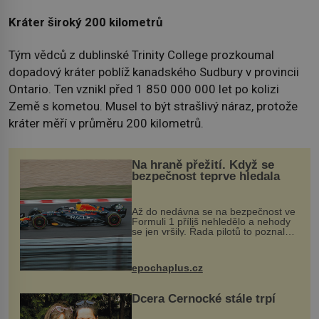
Kráter široký 200 kilometrů
Tým vědců z dublinské Trinity College prozkoumal
dopadový kráter poblíž kanadského Sudbury v provincii
Ontario. Ten vznikl před 1 850 000 000 let po kolizi
Země s kometou. Musel to být strašlivý náraz, protože
kráter měří v průměru 200 kilometrů.
Na hraně přežití. Když se
bezpečnost teprve hledala
Až do nedávna se na bezpečnost ve
Formuli 1 příliš nehledělo a nehody
se jen vršily. Řada pilotů to poznala
na vlastní kůži, často s trvalými
následky nebo bohužel i ztrátou
života. Dnes nepochopiteln...
epochaplus.cz
Dcera Černocké stále trpí