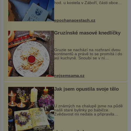
hod. u kostela v Záboří, části obce
Kly u Mělníka. V programu naleznete
komentovanou prohlídku kostela,
dobovou hudbu, řemesla, atrakce...
epochanacestach.cz
Gruzínské masové knedlíčky
Gruzie se nachází na rozhraní dvou
kontinentů a právě to se promítá i do
její kuchyně. Snoubí se v ní
evropské a asijské chutě a díky tomu
vznikají rozmanité a chuťově bohaté
pokrmy, které rozhodně st...
nejsemsama.cz
Jak jsem opustila svoje tělo
U známých na chalupě jsme na půdě
našli staré bylinky po babičce.
Zvědavost mi nedala a připravila
jsem si z nich lektvar… Zimní pobyt
na chalupě se pro mě vlastní vinou
změnil v děsivý zážitek, na kt...