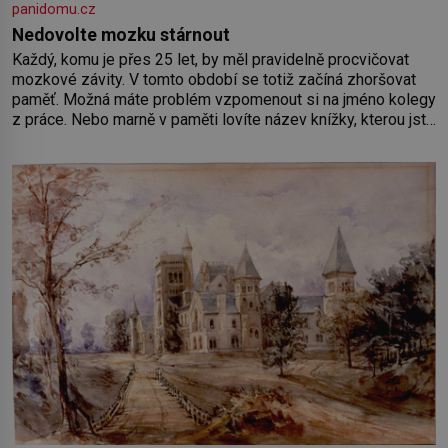
panidomu.cz
Nedovolte mozku stárnout
Každý, komu je přes 25 let, by měl pravidelně procvičovat
mozkové závity. V tomto období se totiž začíná zhoršovat
paměť. Možná máte problém vzpomenout si na jméno kolegy
z práce. Nebo marně v paměti lovíte název knížky, kterou jste
nedávno přečetli. Je to opravdu tak, s věkem jako kdyby se
paměť rozhodla stávkovat. Cvičte