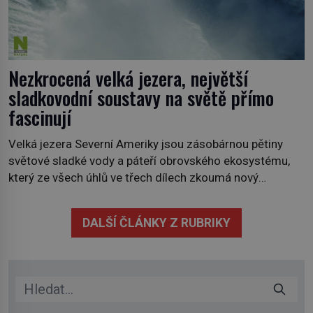
Nezkrocená velká jezera, největší
sladkovodní soustavy na světě přímo
fascinují
Velká jezera Severní Ameriky jsou zásobárnou pětiny
světové sladké vody a páteří obrovského ekosystému,
který ze všech úhlů ve třech dílech zkoumá nový
kanadský dokument Nezkrocená Velká jezera. V
premiéře jej uvidíte na Viasat Nature v pondělí 5.
DALŠÍ ČLÁNKY Z RUBRIKY
července. Hořejší jezero, Huronské jezero, Michiganské
jezero, Erijské jezero, Ontarijské jezero a další menší
jezera a řeky […]