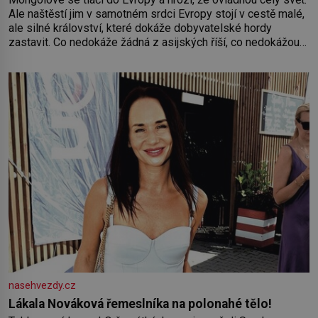
Ale naštěstí jim v samotném srdci Evropy stojí v cestě malé,
ale silné království, které dokáže dobyvatelské hordy
zastavit. Co nedokáže žádná z asijských říší, co nedokážou
Němci – to dokáže český král. Nebo že by ne? Mongolové
od roku 1223 postupují podél Kaspického a Azovského
moře,
nasehvezdy.cz
Lákala Nováková řemeslníka na polonahé tělo!