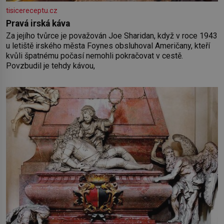
tisicereceptu.cz
Pravá irská káva
Za jejího tvůrce je považován Joe Sharidan, když v roce 1943
u letiště irského města Foynes obsluhoval Američany, kteří
kvůli špatnému počasí nemohli pokračovat v cestě.
Povzbudil je tehdy kávou,