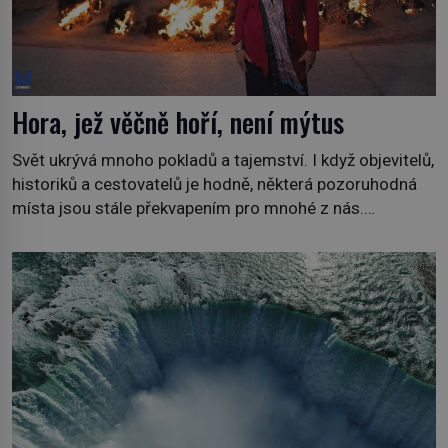
Hora, jež věčně hoří, není mýtus
Svět ukrývá mnoho pokladů a tajemství. I když objevitelů,
historiků a cestovatelů je hodně, některá pozoruhodná
místa jsou stále překvapením pro mnohé z nás.
Neprobádané místa Ázerbájdžánu, rozmanitá historie
Albánie či úchvatná atmosféra Kypru jsou jedny z míst,
která nám mají co nabídnout a vyprávět. Uznávaná
historička Bettany Hughes, se vydala prozkoumat
pozoruhodné úkazy, o kterých jste možná doposud
neslyšeli. Hora, […]