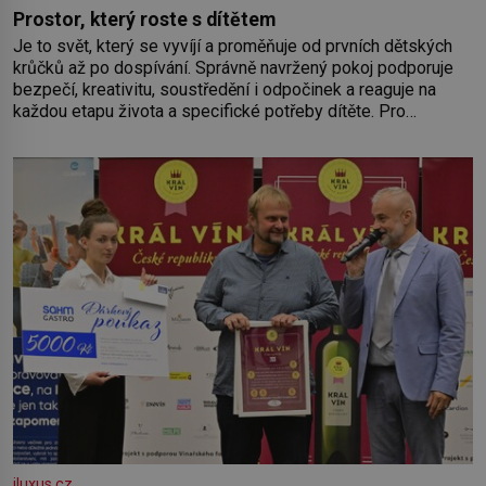
Prostor, který roste s dítětem
Je to svět, který se vyvíjí a proměňuje od prvních dětských
krůčků až po dospívání. Správně navržený pokoj podporuje
bezpečí, kreativitu, soustředění i odpočinek a reaguje na
každou etapu života a specifické potřeby dítěte. Pro
nejmenší je klíčová jednoduchost, měkkost a bezpečí, proto
by pokoj miminka měl působit především klidně a útulně.
Předškolní věk je
iluxus.cz