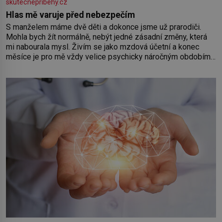
skutecnepribehy.cz
Hlas mě varuje před nebezpečím
S manželem máme dvě děti a dokonce jsme už prarodiči.
Mohla bych žít normálně, nebýt jedné zásadní změny, která
mi nabourala mysl. Živím se jako mzdová účetní a konec
měsíce je pro mě vždy velice psychicky náročným obdobím.
Od té chvíle, co máme vnoučata, mi dcera čím dál častěji volá
o pomoc, co se hlídání týče. Dalo by se