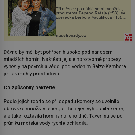
Tři měsíce po náhlé smrti manžela,
producenta Pepeho Rafaje (†53), se
zpěvačka Barbora Vaculíková (45),
dcera Petry Černocké (75), poprvé
ozvala veřejnosti. Na sociální síti
sdílela, že se snaží fung...
nasehvezdy.cz
Dávno by měl být pohřben hluboko pod nánosem
mladších hornin. Naštěstí jej ale horotvorné procesy
vynesly na povrch a vědci pod vedením Balze Kambera
jej tak mohly prostudovat.
Co způsobily bakterie
Podle jejich teorie se při dopadu komety se uvolnilo
obrovské množství energie. Ta nejen vyhloubila kráter,
ale také roztavila horniny na jeho dně. Tavenina se po
průniku mořské vody rychle ochladila.