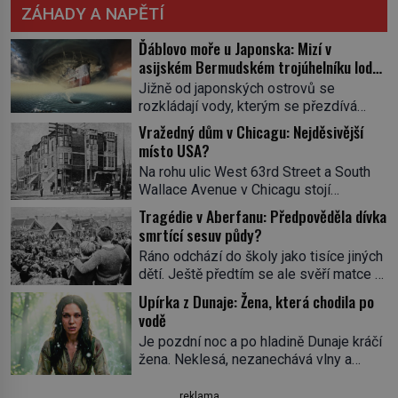
ZÁHADY A NAPĚTÍ
Ďáblovo moře u Japonska: Mizí v
asijském Bermudském trojúhelníku lodě
ve spárech neznámé síly?
Jižně od japonských ostrovů se
rozkládají vody, kterým se přezdívá
Ďáblovo moře. Vypráví se o lodích
Vražedný dům v Chicagu: Nejděsivější
mizejících beze stopy, podivných
místo USA?
světlech, zrádných proudech i mořských
Na rohu ulic West 63rd Street a South
dracích, kteří měli tyto končiny střežit už
Wallace Avenue v Chicagu stojí
v dávných legendách. Je tichomořský
nenápadná pošta. Nemá žádný speciální
Dračí trojúhelník skutečně prokletým
Tragédie v Aberfanu: Předpověděla dívka
nápis ani pamětní desku. A přesto prý
místem, nebo se zde jen nebezpečná
smrtící sesuv půdy?
místní zaměstnanci neradi chodí do
příroda proměnila v jednu z
Ráno odchází do školy jako tisíce jiných
sklepa. Právě tady totiž sídlil sériový
nejpůsobivějších námořních záhad? […]
dětí. Ještě předtím se ale svěří matce s
vrah H. H. Holmes a také
podivným snem. Ve škole, kterou dobře
nejpropracovanější past na lidi
Upírka z Dunaje: Žena, která chodila po
zná, tentokrát nevidí budovu ani
v dějinách americké kriminalistiky.
vodě
spolužáky. Místo nich se před ní tyčí
Herman Webster Mudgett (1861–1896)
Je pozdní noc a po hladině Dunaje kráčí
cosi temného. O několik hodin později je
přijíždí […]
žena. Neklesá, nezanechává vlny a
mrtvá. Mohla devítiletá Zahlédla vlastní
pohybuje se tiše, jako by černá voda
osud? Dne 21. října 1966 se velšská
pod ní byla dlažbou. Muž, který ji z
reklama