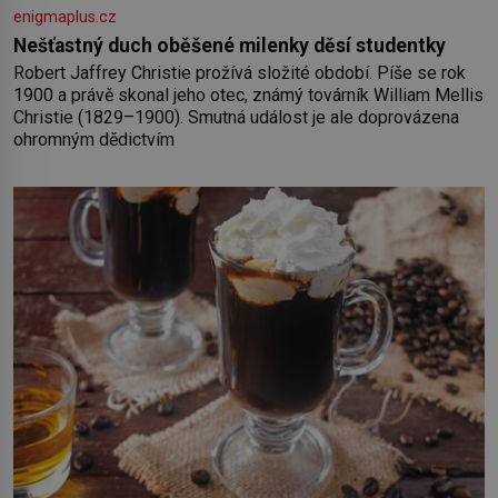
enigmaplus.cz
Nešťastný duch oběšené milenky děsí studentky
Robert Jaffrey Christie prožívá složité období. Píše se rok
1900 a právě skonal jeho otec, známý továrník William Mellis
Christie (1829–1900). Smutná událost je ale doprovázena
ohromným dědictvím