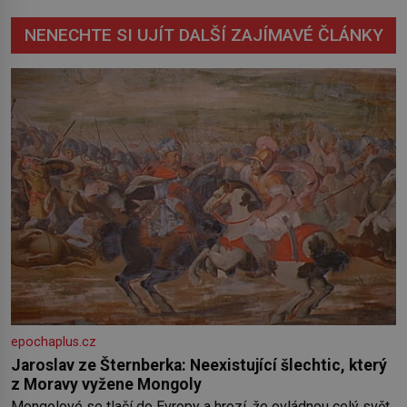
NENECHTE SI UJÍT DALŠÍ ZAJÍMAVÉ ČLÁNKY
epochaplus.cz
Jaroslav ze Šternberka: Neexistující šlechtic, který
z Moravy vyžene Mongoly
Mongolové se tlačí do Evropy a hrozí, že ovládnou celý svět.