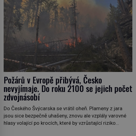
Požárů v Evropě přibývá, Česko
nevyjímaje. Do roku 2100 se jejich počet
zdvojnásobí
Do Českého Švýcarska se vrátil oheň. Plameny z jara
jsou sice bezpečně uhašeny, znovu ale vzplály varovné
hlasy volající po krocích, které by vzrůstající riziko
lesních požárů do budoucna minimalizovaly. Lesní