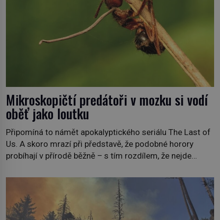
Mikroskopičtí predátoři v mozku si vodí
oběť jako loutku
Připomíná to námět apokalyptického seriálu The Last of
Us. A skoro mrazí při představě, že podobné horory
probíhají v přírodě běžně – s tím rozdílem, že nejde
pouze o infekce parazitickou houbou a že predátor
dokáže ovládat jen vývojově nesrovnatelně jednodušší
živočichy, než je člověk. Najít skutečné zombie není nic
nemožného ani v naší přírodě. […]