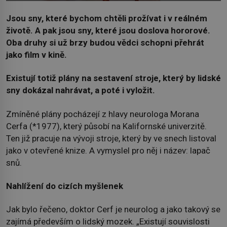
Jsou sny, které bychom chtěli prožívat i v reálném
životě. A pak jsou sny, které jsou doslova hororové.
Oba druhy si už brzy budou vědci schopni přehrát
jako film v kině.
Existují totiž plány na sestavení stroje, který by lidské
sny dokázal nahrávat, a poté i vyložit.
Zmíněné plány pocházejí z hlavy neurologa Morana
Cerfa (*1977), který působí na Kalifornské univerzitě.
Ten již pracuje na vývoji stroje, který by ve snech listoval
jako v otevřené knize. A vymyslel pro něj i název: lapač
snů.
Nahlížení do cizích myšlenek
Jak bylo řečeno, doktor Cerf je neurolog a jako takový se
zajímá především o lidský mozek. „Existují souvislosti