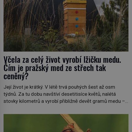
Včela za celý život vyrobí lžičku medu.
Čím je pražský med ze střech tak
ceněný?
Její život je krátký. V létě trvá pouhých šest až osm
týdnů. Za tu dobu navštíví desetitisíce květů, nalétá
stovky kilometrů a vyrobí přibližně devět gramů medu –
zhruba jednu čajovou lžičku. Sama o sobě se může zdát
bezvýznamná. Teprve když se spojí s dalšími desítkami
tisíc příslušnic svého včelstva, vznikne jeden z
nejdokonalejších organismů […]