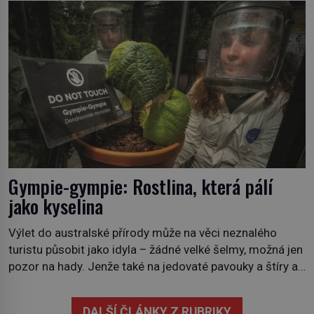
požáry už nejsou problémem pouze vzdáleného
Středomoří. S oteplujícím se klimatem, vysušenou
krajinou a desetiletími lidských zásahů se z nich stává
nový evropský normál […]
Gympie-gympie: Rostlina, která pálí
jako kyselina
Výlet do australské přírody může na věci neznalého
turistu působit jako idyla – žádné velké šelmy, možná jen
pozor na hady. Jenže také na jedovaté pavouky a štíry a
co už tuší málokdo, i na nenápadný keř se srdčitými listy.
Stačí letmý dotyk a ozve se pronikavá bolest, která
DALŠÍ ČLÁNKY Z RUBRIKY