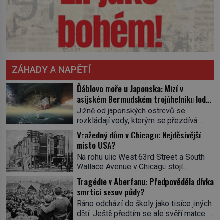
ZÁHADY A NAPĚTÍ
Ďáblovo moře u Japonska: Mizí v
asijském Bermudském trojúhelníku lodě
ve spárech neznámé síly?
Jižně od japonských ostrovů se
rozkládají vody, kterým se přezdívá
Ďáblovo moře. Vypráví se o lodích
Vražedný dům v Chicagu: Nejděsivější
mizejících beze stopy, podivných
místo USA?
světlech, zrádných proudech i mořských
Na rohu ulic West 63rd Street a South
dracích, kteří měli tyto končiny střežit už
Wallace Avenue v Chicagu stojí
v dávných legendách. Je tichomořský
nenápadná pošta. Nemá žádný speciální
Dračí trojúhelník skutečně prokletým
Tragédie v Aberfanu: Předpověděla dívka
nápis ani pamětní desku. A přesto prý
místem, nebo se zde jen nebezpečná
smrtící sesuv půdy?
místní zaměstnanci neradi chodí do
příroda proměnila v jednu z
Ráno odchází do školy jako tisíce jiných
sklepa. Právě tady totiž sídlil sériový
nejpůsobivějších námořních záhad? […]
dětí. Ještě předtím se ale svěří matce s
vrah H. H. Holmes a také