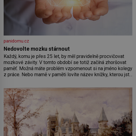
panidomu.cz
Nedovolte mozku stárnout
Každý, komu je přes 25 let, by měl pravidelně procvičovat
mozkové závity. V tomto období se totiž začíná zhoršovat
paměť. Možná máte problém vzpomenout si na jméno kolegy
z práce. Nebo marně v paměti lovíte název knížky, kterou jste
nedávno přečetli. Je to opravdu tak, s věkem jako kdyby se
paměť rozhodla stávkovat. Cvičte