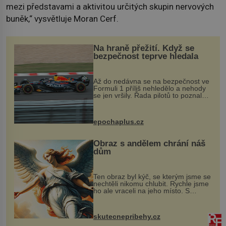
mezi představami a aktivitou určitých skupin nervových
buněk,“ vysvětluje Moran Cerf.
Na hraně přežití. Když se
bezpečnost teprve hledala
Až do nedávna se na bezpečnost ve
Formuli 1 příliš nehledělo a nehody
se jen vršily. Řada pilotů to poznala
na vlastní kůži, často s trvalými
následky nebo bohužel i ztrátou
života. Dnes nepochopiteln...
epochaplus.cz
Obraz s andělem chrání náš
dům
Ten obraz byl kýč, se kterým jsme se
nechtěli nikomu chlubit. Rychle jsme
ho ale vraceli na jeho místo. S
manželem Vaškem jsme si pořídili
chaloupku, takový domek na severu
Čech, kde jsme si naplánova...
skutecnepribehy.cz