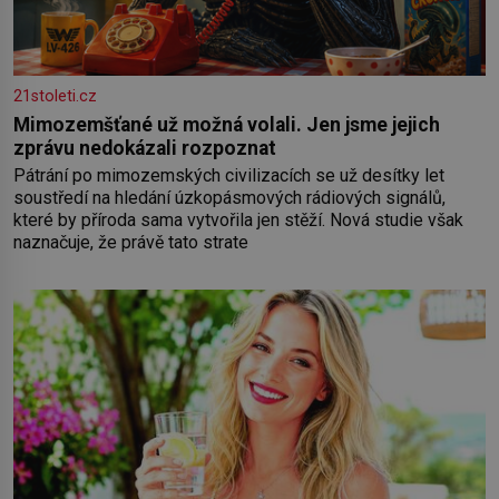
21stoleti.cz
Mimozemšťané už možná volali. Jen jsme jejich
zprávu nedokázali rozpoznat
Pátrání po mimozemských civilizacích se už desítky let
soustředí na hledání úzkopásmových rádiových signálů,
které by příroda sama vytvořila jen stěží. Nová studie však
naznačuje, že právě tato strate