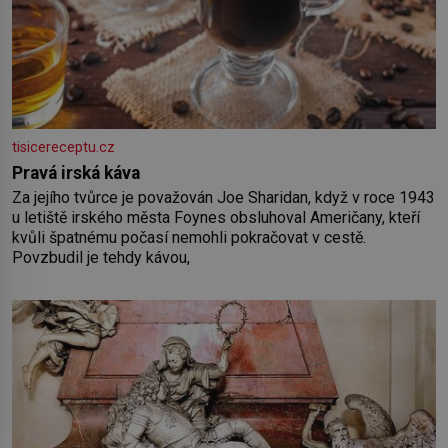
tisicereceptu.cz
Pravá irská káva
Za jejího tvůrce je považován Joe Sharidan, když v roce 1943
u letiště irského města Foynes obsluhoval Američany, kteří
kvůli špatnému počasí nemohli pokračovat v cestě.
Povzbudil je tehdy kávou,