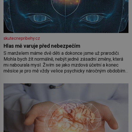
skutecnepribehy.cz
Hlas mě varuje před nebezpečím
S manželem máme dvě děti a dokonce jsme už prarodiči.
Mohla bych žít normálně, nebýt jedné zásadní změny, která
mi nabourala mysl. Živím se jako mzdová účetní a konec
měsíce je pro mě vždy velice psychicky náročným obdobím.
Od té chvíle, co máme vnoučata, mi dcera čím dál častěji volá
o pomoc, co se hlídání týče. Dalo by se