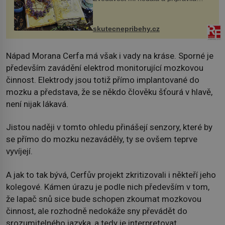
jsem si z nich lektvar… Zimní pobyt
na chalupě se pro mě vlastní vinou
změnil v děsivý zážitek, na kt...
skutecnepribehy.cz
Nápad Morana Cerfa má však i vady na kráse. Sporné je
především zavádění elektrod monitorující mozkovou
činnost. Elektrody jsou totiž přímo implantované do
mozku a představa, že se někdo člověku šťourá v hlavě,
není nijak lákavá.
Jistou naději v tomto ohledu přinášejí senzory, které by
se přímo do mozku nezaváděly, ty se ovšem teprve
vyvíjejí.
A jak to tak bývá, Cerfův projekt zkritizovali i někteří jeho
kolegové. Kámen úrazu je podle nich především v tom,
že lapač snů sice bude schopen zkoumat mozkovou
činnost, ale rozhodně nedokáže sny převádět do
srozumitelného jazyka, a tedy je interpretovat.