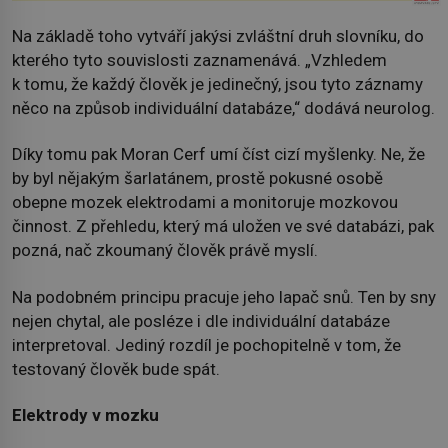
Na základě toho vytváří jakýsi zvláštní druh slovníku, do
kterého tyto souvislosti zaznamenává. „Vzhledem
k tomu, že každý člověk je jedinečný, jsou tyto záznamy
něco na způsob individuální databáze,“ dodává neurolog.
Díky tomu pak Moran Cerf umí číst cizí myšlenky. Ne, že
by byl nějakým šarlatánem, prostě pokusné osobě
obepne mozek elektrodami a monitoruje mozkovou
činnost. Z přehledu, který má uložen ve své databázi, pak
pozná, nač zkoumaný člověk právě myslí.
Na podobném principu pracuje jeho lapač snů. Ten by sny
nejen chytal, ale posléze i dle individuální databáze
interpretoval. Jediný rozdíl je pochopitelně v tom, že
testovaný člověk bude spát.
Elektrody v mozku