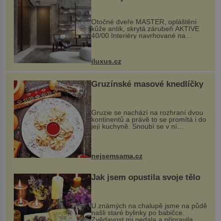
rozumem i vášní!
Otočné dveře MASTER, opláštění
kůže antik, skrytá zárubeň AKTIVE
40/00 Interiéry navrhované na
zakázku často vyžadují atypické
rozměry nejen nábytku, ale i
otvorových prvků. Technické zázemí
iluxus.cz
dnes umož...
Gruzínské masové knedlíčky
Gruzie se nachází na rozhraní dvou
kontinentů a právě to se promítá i do
její kuchyně. Snoubí se v ní
evropské a asijské chutě a díky tomu
vznikají rozmanité a chuťově bohaté
pokrmy, které rozhodně st...
nejsemsama.cz
Jak jsem opustila svoje tělo
U známých na chalupě jsme na půdě
našli staré bylinky po babičce.
Zvědavost mi nedala a připravila