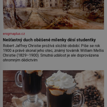
enigmaplus.cz
Nešťastný duch oběšené milenky děsí studentky
Robert Jaffrey Christie prožívá složité období. Píše se rok
1900 a právě skonal jeho otec, známý továrník William Mellis
Christie (1829–1900). Smutná událost je ale doprovázena
ohromným dědictvím