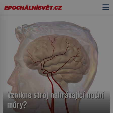
Vznikne stroj nahrávající noční
můry?