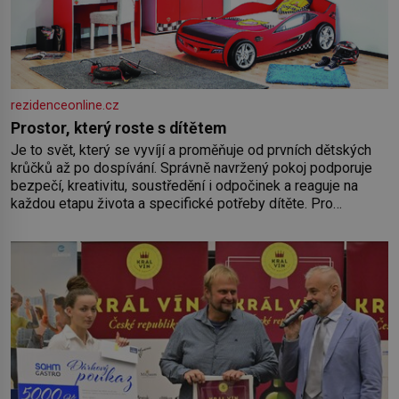
rezidenceonline.cz
Prostor, který roste s dítětem
Je to svět, který se vyvíjí a proměňuje od prvních dětských
krůčků až po dospívání. Správně navržený pokoj podporuje
bezpečí, kreativitu, soustředění i odpočinek a reaguje na
každou etapu života a specifické potřeby dítěte. Pro
nejmenší je klíčová jednoduchost, měkkost a bezpečí, proto
by pokoj miminka měl působit především klidně a útulně.
Předškolní věk je