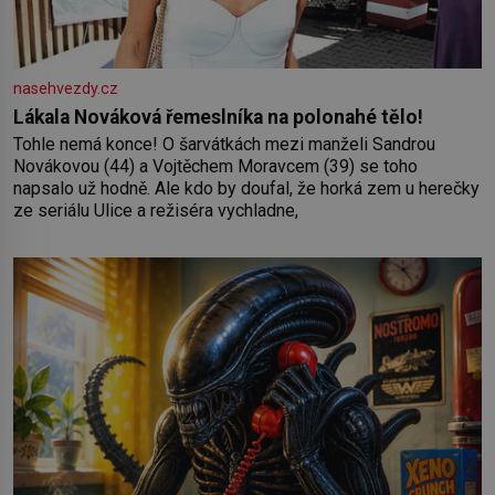
nasehvezdy.cz
Lákala Nováková řemeslníka na polonahé tělo!
Tohle nemá konce! O šarvátkách mezi manželi Sandrou
Novákovou (44) a Vojtěchem Moravcem (39) se toho
napsalo už hodně. Ale kdo by doufal, že horká zem u herečky
ze seriálu Ulice a režiséra vychladne,