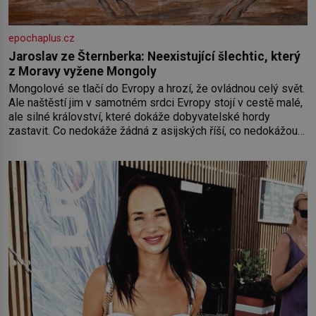
epochaplus.cz
Jaroslav ze Šternberka: Neexistující šlechtic, který
z Moravy vyžene Mongoly
Mongolové se tlačí do Evropy a hrozí, že ovládnou celý svět.
Ale naštěstí jim v samotném srdci Evropy stojí v cestě malé,
ale silné království, které dokáže dobyvatelské hordy
zastavit. Co nedokáže žádná z asijských říší, co nedokážou
Němci – to dokáže český král. Nebo že by ne? Mongolové
od roku 1223 postupují podél Kaspického a Azovského
moře,