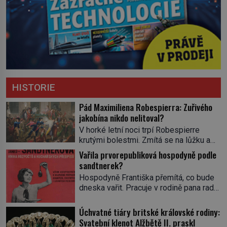
HISTORIE
Pád Maximiliena Robespierra: Zuřivého
jakobína nikdo nelitoval?
V horké letní noci trpí Robespierre
krutými bolestmi. Zmítá se na lůžku a
hlavou mu víří kolotoč myšlenek. Když
Vařila prvorepubliková hospodyně podle
se probere z mdlob, vzpomene si na
sandtnerek?
jednu z pařížských jasnovidek, kterou
Hospodyně Františka přemítá, co bude
před lety navštívil. Prorokovala mu
dneska vařit. Pracuje v rodině pana rady
tragický osud. Tehdy se jí vysmál.
a ten má mlsný jazýček. Zalistuje proto
„Robespierre to dotáhne hodně daleko,“
rychle v jedné ze „sandtnerek“.
Úchvatné tiáry britské královské rodiny:
prohlásil o něm jiný významný
„Zaplaťpánbůh, že už nemusíme chodit
Svatební klenot Alžbětě II. praskl
francouzský revolucionář, Honoré de