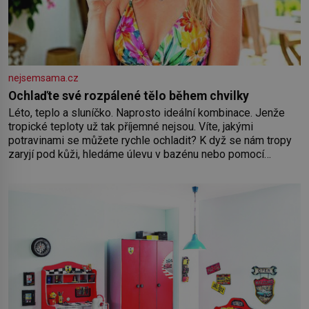
nejsemsama.cz
Ochlaďte své rozpálené tělo během chvilky
Léto, teplo a sluníčko. Naprosto ideální kombinace. Jenže
tropické teploty už tak příjemné nejsou. Víte, jakými
potravinami se můžete rychle ochladit? K dyž se nám tropy
zaryjí pod kůži, hledáme úlevu v bazénu nebo pomocí
klimatizace. Jenže ne vždycky můžeme být v jejich blízkosti.
Nemusíte však zoufat. Pokud budete mít promyšlený
jídelníček, žadné pařáky si na vás