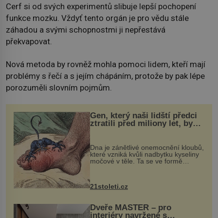
Cerf si od svých experimentů slibuje lepší pochopení
funkce mozku. Vždyť tento orgán je pro vědu stále
záhadou a svými schopnostmi ji nepřestává
překvapovat.
Nová metoda by rovněž mohla pomoci lidem, kteří mají
problémy s řečí a s jejím chápáním, protože by pak lépe
porozuměli slovním pojmům.
Gen, který naši lidští předci
ztratili před miliony let, by
mohl pomoci s léčbou
„nemoci králů“
Dna je zánětlivé onemocnění kloubů,
které vzniká kvůli nadbytku kyseliny
močové v těle. Ta se ve formě
krystalků ukládá v blízkosti kloubů,
nejčastěji přitom postihuje palce na
nohou, a způsobuje bole...
21stoleti.cz
Dveře MASTER – pro
interiéry navržené s