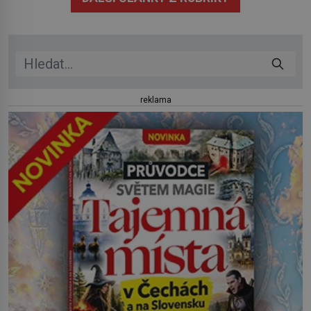
přetrvává i týdny. Nenápadný tento […]
reklama