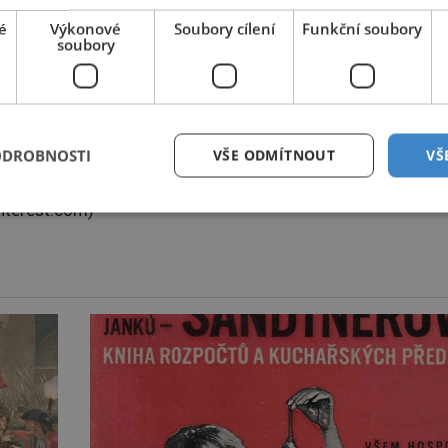
é
Výkonové
Soubory cílení
Funkční soubory
soubory
ODROBNOSTI
VŠE ODMÍTNOUT
VŠ
interest.com)