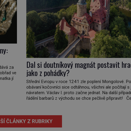
ny:
Dal si doutníkový magnát postavit hra
vdává za
jako z pohádky?
 obřad ve
matka jí
Střední Evropu v roce 1241 zle poplení Mongolové. Po
obávaní kočovníci sice odtáhnou, všichni ale počítají s 
ičatá
návratem. Václav I. proto začne jednat. Na další přípa
non
řádění barbarů z východu se chce pečlivě připravit! Č
král Václav I. (1205–1253) přijme opatření, která mají p
obranu jeho království. Zajistit hodlá především severn
hranici. Na […]
ŠÍ ČLÁNKY Z RUBRIKY