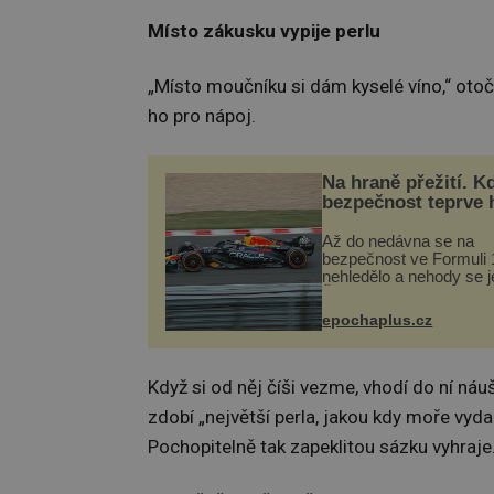
Místo zákusku vypije perlu
„Místo moučníku si dám kyselé víno,“ otoč
ho pro nápoj.
Na hraně přežití. K
bezpečnost teprve 
Až do nedávna se na
bezpečnost ve Formuli 1
nehledělo a nehody se je
Řada pilotů to poznala n
kůži, často s trvalými 
epochaplus.cz
nebo bohužel i ztrátou ž
Dnes nepochopiteln...
Když si od něj číši vezme, vhodí do ní náu
zdobí „největší perla, jakou kdy moře vydal
Pochopitelně tak zapeklitou sázku vyhraje