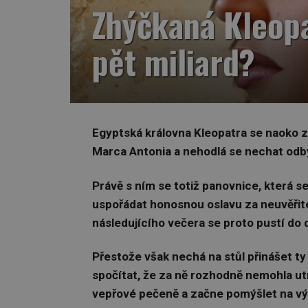
Zhýčkaná Kleopa
pět miliard?
Egyptská královna Kleopatra se naoko zl
Marca Antonia a nehodlá se nechat odb
Právě s ním se totiž panovnice, která se
uspořádat honosnou oslavu za neuvěřite
následujícího večera se proto pustí do d
Přestože však nechá na stůl přinášet ty
spočítat, že za ně rozhodně nemohla utrat
vepřové pečeně a začne pomýšlet na výh