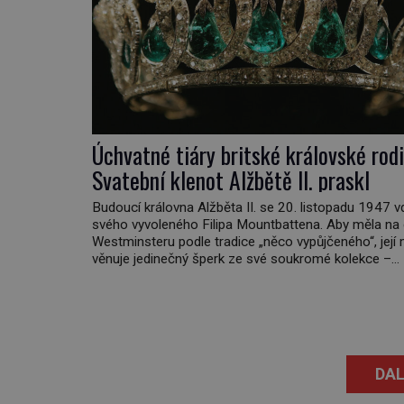
Úchvatné tiáry britské královské rodi
Svatební klenot Alžbětě II. praskl
Budoucí královna Alžběta II. se 20. listopadu 1947 
svého vyvoleného Filipa Mountbattena. Aby měla na
Westminsteru podle tradice „něco vypůjčeného“, její 
věnuje jedinečný šperk ze své soukromé kolekce –
diamantovou tiáru královny Marie. „Je to ošklivá šp
tiára,“ zhodnotil klenot britský politik Sir Henry Chan
(1897–1958), když si […]
DAL