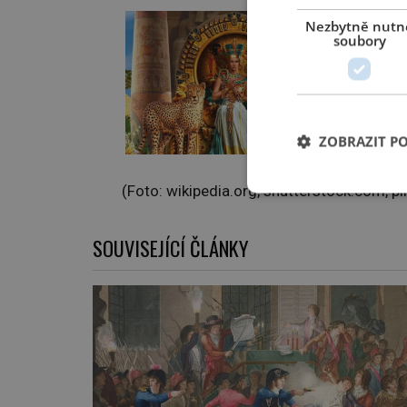
Nezbytně nutn
soubory
ZOBRAZIT P
(Foto: wikipedia.org, shutterstock.com, p
SOUVISEJÍCÍ ČLÁNKY