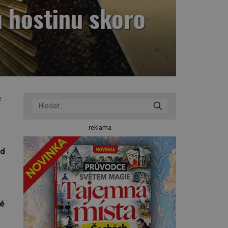
u hostinu skoro
e
reklama
ed
né