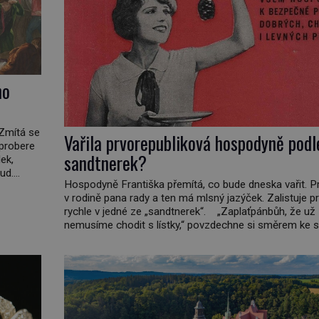
ho
 Zmítá se
Vařila prvorepubliková hospodyně podl
 probere
sandtnerek?
ek,
ud.
Hospodyně Františka přemítá, co bude dneska vařit. P
daleko,“
v rodině pana rady a ten má mlsný jazýček. Zalistuje p
nář,
rychle v jedné ze „sandtnerek“. „Zaplaťpánbůh, že už
nemusíme chodit s lístky,“ povzdechne si směrem ke s
kterou má v kuchyni k ruce. Ještě v prvních letech nov
republiky fungoval kvůli nedostatku zboží přídělový sy
[…]