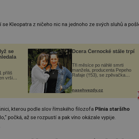
í se Kleopatra z ničeho nic na jednoho ze svých sluhů a pošl
dyž se
Dcera Černocké stále trpí
hledala
Tři měsíce po náhlé smrti
manžela, producenta Pepeho
 příliš
Rafaje (†53), se zpěvačka
n vršily.
Barbora Vaculíková (45), dcera
a vlastní
Petry Černocké (75), poprvé
následky
ozvala veřejnosti. Na sociální
nasehvezdy.cz
ivota.
síti sdílela, že se snaží fung...
šnici, kterou podle slov římského filozofa
Plinia staršího
o,“ počká, až se rozpustí a pak víno okázale vypije.
.