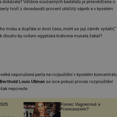
a dokázala? Většina současných badatelů je přesvědčena o
perly tvoří z devadesáti procent uhličitý vápník a v kyselém
lného moku a dopřála si dost času, mohl se její záměr vydařit,“
ak dlouho by ovšem egyptská královna musela čekat?
velká neporušená perla na rozpuštění v kyselém koncentrát
Berthold Louis Ullman
se sice pokusí proces rozpouštění
 však nepovede.
025
Konec Vagnerové s
Francouzem?