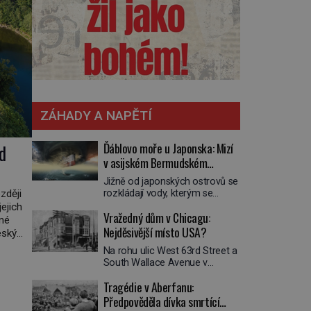
ZÁHADY A NAPĚTÍ
Ďáblovo moře u Japonska: Mizí
d
v asijském Bermudském
trojúhelníku lodě ve spárech
Jižně od japonských ostrovů se
neznámé síly?
rozkládají vody, kterým se
zději
přezdívá Ďáblovo moře. Vypráví
jejich
Vražedný dům v Chicagu:
se o lodích mizejících beze
dné
stopy, podivných světlech,
Nejděsivější místo USA?
eský
zrádných proudech i mořských
osílit
Na rohu ulic West 63rd Street a
dracích, kteří měli tyto končiny
í
South Wallace Avenue v
střežit už v dávných legendách.
Chicagu stojí nenápadná pošta.
Je tichomořský Dračí
Tragédie v Aberfanu:
Nemá žádný speciální nápis ani
trojúhelník skutečně prokletým
pamětní desku. A přesto prý
Předpověděla dívka smrtící
místem, nebo se zde jen
místní zaměstnanci neradi