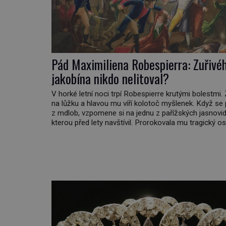
Pád Maximiliena Robespierra: Zuřivé
jakobína nikdo nelitoval?
V horké letní noci trpí Robespierre krutými bolestmi.
na lůžku a hlavou mu víří kolotoč myšlenek. Když se
z mdlob, vzpomene si na jednu z pařížských jasnovid
kterou před lety navštívil. Prorokovala mu tragický os
Tehdy se jí vysmál. „Robespierre to dotáhne hodně 
prohlásil o něm jiný významný francouzský revolucio
Honoré de Mirabeau […]