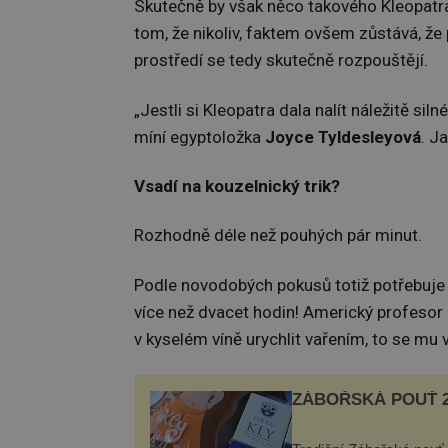
Skutečně by však něco takového Kleopatr
tom, že nikoliv, faktem ovšem zůstává, že 
prostředí se tedy skutečně rozpouštějí.
„Jestli si Kleopatra dala nalít náležitě si
míní egyptoložka
Joyce Tyldesleyová
. J
Vsadí na kouzelnický trik?
Rozhodně déle než pouhých pár minut.
Podle novodobých pokusů totiž potřebuje 
více než dvacet hodin! Americký profesor
v kyselém víně urychlit vařením, to se mu
ZÁBOŘSKÁ POUŤ 2