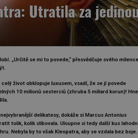
tra: Utratila za jedino
obí. „Určitě se mi to povede,“ přesvědčuje svého milenc
ýt.
 celý život obklopuje luxusem, vsadí, že se jí povede
lných 10 milionů sesterciů (zhruba 5 miliard korun)! Hn
íla.
 nejvybranější delikatesy, dokáže si Marcus Antonius
it tolik, kolik slibovala. Uloupne si tedy další kus lahod
ru. Nebyla by to však Kleopatra, aby se vzdala bez boje.