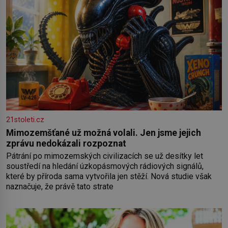
21stoleti.cz
Mimozemšťané už možná volali. Jen jsme jejich
zprávu nedokázali rozpoznat
Pátrání po mimozemských civilizacích se už desítky let
soustředí na hledání úzkopásmových rádiových signálů,
které by příroda sama vytvořila jen stěží. Nová studie však
naznačuje, že právě tato strate