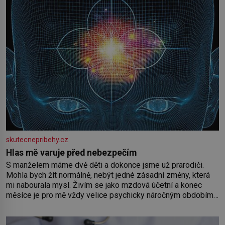
skutecnepribehy.cz
Hlas mě varuje před nebezpečím
S manželem máme dvě děti a dokonce jsme už prarodiči.
Mohla bych žít normálně, nebýt jedné zásadní změny, která
mi nabourala mysl. Živím se jako mzdová účetní a konec
měsíce je pro mě vždy velice psychicky náročným obdobím.
Od té chvíle, co máme vnoučata, mi dcera čím dál častěji volá
o pomoc, co se hlídání týče. Dalo by se