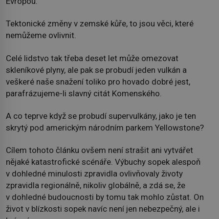
Evropou.
Tektonické změny v zemské kůře, to jsou věci, které
nemůžeme ovlivnit.
Celé lidstvo tak třeba deset let může omezovat
skleníkové plyny, ale pak se probudí jeden vulkán a
veškeré naše snažení toliko pro hovado dobré jest,
parafrázujeme-li slavný citát Komenského.
A co teprve když se probudí supervulkány, jako je ten
skrytý pod americkým národním parkem Yellowstone?
Cílem tohoto článku ovšem není strašit ani vytvářet
nějaké katastrofické scénáře. Výbuchy sopek alespoň
v dohledné minulosti zpravidla ovlivňovaly životy
zpravidla regionálně, nikoliv globálně, a zdá se, že
v dohledné budoucnosti by tomu tak mohlo zůstat. On
život v blízkosti sopek navíc není jen nebezpečný, ale i