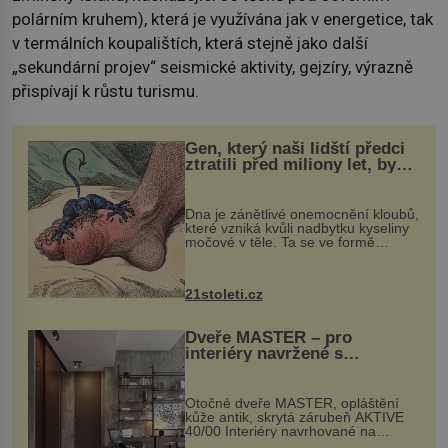
polárním kruhem), která je využívána jak v energetice, tak
v termálních koupalištích, která stejně jako další
„sekundární projev“ seismické aktivity, gejzíry, výrazně
přispívají k růstu turismu.
Gen, který naši lidští předci
ztratili před miliony let, by
mohl pomoci s léčbou
„nemoci králů“
Dna je zánětlivé onemocnění kloubů,
které vzniká kvůli nadbytku kyseliny
močové v těle. Ta se ve formě
krystalků ukládá v blízkosti kloubů,
nejčastěji přitom postihuje palce na
nohou, a způsobuje bole...
21stoleti.cz
Dveře MASTER – pro
interiéry navržené s
rozumem i vášní!
Otočné dveře MASTER, opláštění
kůže antik, skrytá zárubeň AKTIVE
40/00 Interiéry navrhované na
zakázku často vyžadují atypické