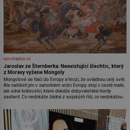
epochaplus.cz
Jaroslav ze Šternberka: Neexistující šlechtic, který
z Moravy vyžene Mongoly
Mongolové se tlačí do Evropy a hrozí, že ovládnou celý svět.
Ale naštěstí jim v samotném srdci Evropy stojí v cestě malé,
ale silné království, které dokáže dobyvatelské hordy
zastavit. Co nedokáže žádná z asijských říší, co nedokážou
Němci – to dokáže český král. Nebo že by ne? Mongolové
od roku 1223 postupují podél Kaspického a Azovského
moře,