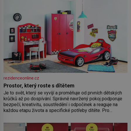
rezidenceonline.cz
Prostor, který roste s dítětem
Je to svět, který se vyvíjí a proměňuje od prvních dětských
krůčků až po dospívání. Správně navržený pokoj podporuje
bezpečí, kreativitu, soustředění i odpočinek a reaguje na
každou etapu života a specifické potřeby dítěte. Pro
nejmenší je klíčová jednoduchost, měkkost a bezpečí, proto
by pokoj miminka měl působit především klidně a útulně.
Předškolní věk je