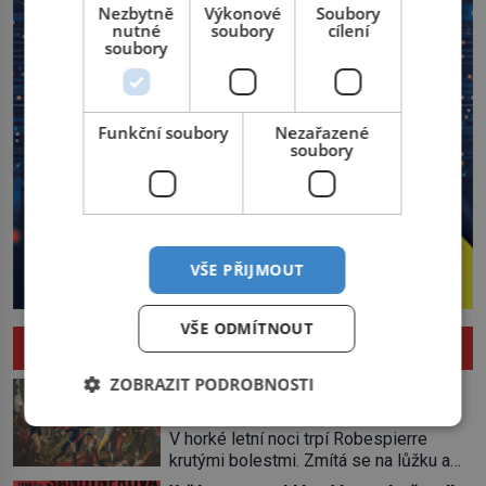
Nezbytně
Výkonové
Soubory
nutné
soubory
cílení
soubory
Funkční soubory
Nezařazené
soubory
VŠE PŘIJMOUT
VŠE ODMÍTNOUT
HISTORIE
ZOBRAZIT PODROBNOSTI
Pád Maximiliena Robespierra: Zuřivého
jakobína nikdo nelitoval?
V horké letní noci trpí Robespierre
krutými bolestmi. Zmítá se na lůžku a
hlavou mu víří kolotoč myšlenek. Když