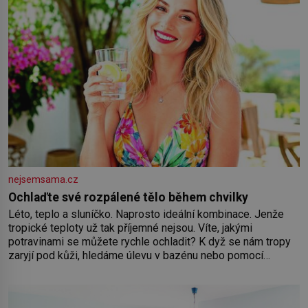
nejsemsama.cz
Ochlaďte své rozpálené tělo během chvilky
Léto, teplo a sluníčko. Naprosto ideální kombinace. Jenže
tropické teploty už tak příjemné nejsou. Víte, jakými
potravinami se můžete rychle ochladit? K dyž se nám tropy
zaryjí pod kůži, hledáme úlevu v bazénu nebo pomocí
klimatizace. Jenže ne vždycky můžeme být v jejich blízkosti.
Nemusíte však zoufat. Pokud budete mít promyšlený
jídelníček, žadné pařáky si na vás