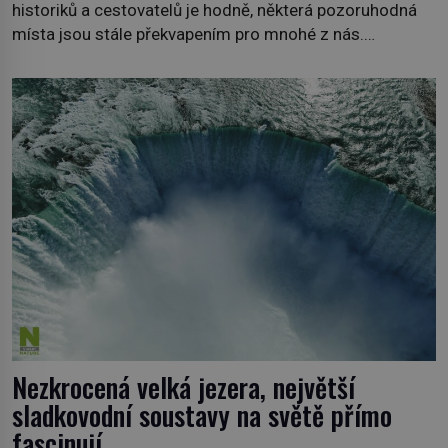
historiků a cestovatelů je hodně, některá pozoruhodná
místa jsou stále překvapením pro mnohé z nás.
Neprobádané místa Ázerbájdžánu, rozmanitá historie
Albánie či úchvatná atmosféra Kypru jsou jedny z míst,
která nám mají co nabídnout a vyprávět. Uznávaná
historička Bettany Hughes, se vydala prozkoumat
pozoruhodné úkazy, o kterých jste možná doposud
neslyšeli. Hora, […]
Nezkrocená velká jezera, největší
sladkovodní soustavy na světě přímo
fascinují