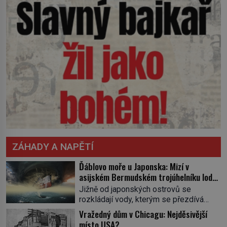
ZÁHADY A NAPĚTÍ
Ďáblovo moře u Japonska: Mizí v
asijském Bermudském trojúhelníku lodě
ve spárech neznámé síly?
Jižně od japonských ostrovů se
rozkládají vody, kterým se přezdívá
Ďáblovo moře. Vypráví se o lodích
Vražedný dům v Chicagu: Nejděsivější
mizejících beze stopy, podivných
místo USA?