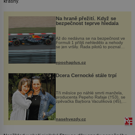
krásný.
Na hraně přežití. Když se
bezpečnost teprve hledala
Až do nedávna se na bezpečnost ve
Formuli 1 příliš nehledělo a nehody
se jen vršily. Řada pilotů to poznala
na vlastní kůži, často s trvalými
následky nebo bohužel i ztrátou
života. Dnes nepochopiteln...
epochaplus.cz
Dcera Černocké stále trpí
Tři měsíce po náhlé smrti manžela,
producenta Pepeho Rafaje (†53), se
zpěvačka Barbora Vaculíková (45),
dcera Petry Černocké (75), poprvé
ozvala veřejnosti. Na sociální síti
sdílela, že se snaží fung...
nasehvezdy.cz