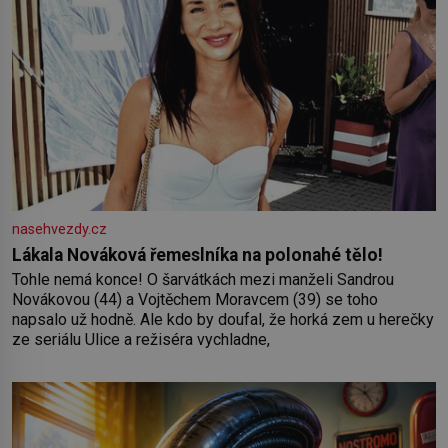
nasehvezdy.cz
Lákala Nováková řemeslníka na polonahé tělo!
Tohle nemá konce! O šarvátkách mezi manželi Sandrou
Novákovou (44) a Vojtěchem Moravcem (39) se toho
napsalo už hodně. Ale kdo by doufal, že horká zem u herečky
ze seriálu Ulice a režiséra vychladne,