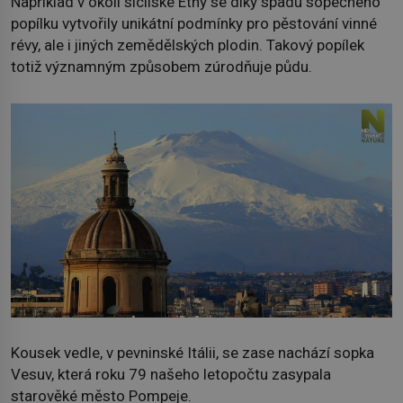
Například v okolí sicilské Etny se díky spadu sopečného
popílku vytvořily unikátní podmínky pro pěstování vinné
révy, ale i jiných zemědělských plodin. Takový popílek
totiž významným způsobem zúrodňuje půdu.
Kousek vedle, v pevninské Itálii, se zase nachází sopka
Vesuv, která roku 79 našeho letopočtu zasypala
starověké město Pompeje.