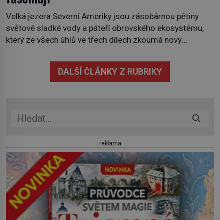
Velká jezera Severní Ameriky jsou zásobárnou pětiny
světové sladké vody a páteří obrovského ekosystému,
který ze všech úhlů ve třech dílech zkoumá nový
kanadský dokument Nezkrocená Velká jezera. V
premiéře jej uvidíte na Viasat Nature v pondělí 5.
DALŠÍ ČLÁNKY Z RUBRIKY
července. Hořejší jezero, Huronské jezero, Michiganské
jezero, Erijské jezero, Ontarijské jezero a další menší
jezera a řeky […]
reklama