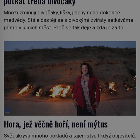
potkat třeba divočáky
Mnozí zmiňují divočáky, lišky, jeleny nebo dokonce
medvědy. Stále častěji se s divokými zvířaty setkáváme
přímo v ulicích měst. Proč se tak děje a zda je za to
někdo zodpovědný, to jsou otázky, které necháme na
jiných. My se raději podíváme do jiných zemí a
prozkoumáme, jaká další zvířata po celém světě se
přizpůsobila životu […]
Hora, jež věčně hoří, není mýtus
Svět ukrývá mnoho pokladů a tajemství. I když objevitelů,