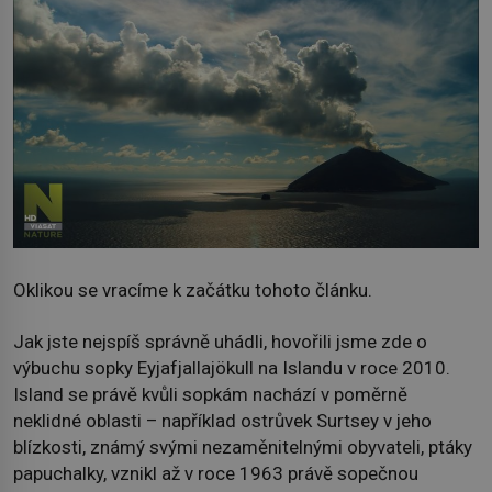
Oklikou se vracíme k začátku tohoto článku.
Jak jste nejspíš správně uhádli, hovořili jsme zde o
výbuchu sopky Eyjafjallajökull na Islandu v roce 2010.
Island se právě kvůli sopkám nachází v poměrně
neklidné oblasti – například ostrůvek Surtsey v jeho
blízkosti, známý svými nezaměnitelnými obyvateli, ptáky
papuchalky, vznikl až v roce 1963 právě sopečnou