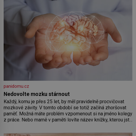
panidomu.cz
Nedovolte mozku stárnout
Každý, komu je přes 25 let, by měl pravidelně procvičovat
mozkové závity. V tomto období se totiž začíná zhoršovat
paměť. Možná máte problém vzpomenout si na jméno kolegy
z práce. Nebo marně v paměti lovíte název knížky, kterou jste
nedávno přečetli. Je to opravdu tak, s věkem jako kdyby se
paměť rozhodla stávkovat. Cvičte