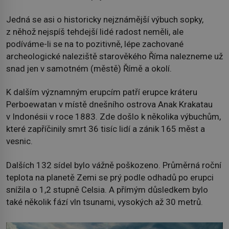
Jedná se asi o historicky nejznámější výbuch sopky,
z něhož nejspíš tehdejší lidé radost neměli, ale
podíváme-li se na to pozitivně, lépe zachované
archeologické naleziště starověkého Říma nalezneme už
snad jen v samotném (městě) Římě a okolí.
K dalším významným erupcím patří erupce kráteru
Perboewatan v místě dnešního ostrova Anak Krakatau
v Indonésii v roce 1883. Zde došlo k několika výbuchům,
které zapříčinily smrt 36 tisíc lidí a zánik 165 měst a
vesnic.
Dalších 132 sídel bylo vážně poškozeno. Průměrná roční
teplota na planetě Zemi se prý podle odhadů po erupci
snížila o 1,2 stupně Celsia. A přímým důsledkem bylo
také několik fází vln tsunami, vysokých až 30 metrů.