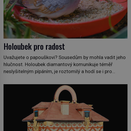
Holoubek pro radost
Uvažujete o papouškovi? Sousedům by mohla vadit jeho
hlučnost. Holoubek diamantový komunikuje téměř
neslyšitelným pípáním, je roztomilý a hodí se i pro
chovatele začátečníky. Jedná se o nenáročného
klidného ptáčka, který většinu dne jen posedává. Hodně
času tráví na zemi, kde sbírá zbytky semínek Jeho
domovinou je prakticky celá Austrálie s výjimkou
pobřežní oblasti. […]