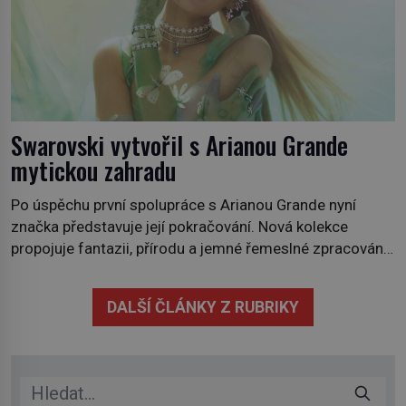
Swarovski vytvořil s Arianou Grande
mytickou zahradu
Po úspěchu první spolupráce s Arianou Grande nyní
značka představuje její pokračování. Nová kolekce
propojuje fantazii, přírodu a jemné řemeslné zpracování
do svěžího, prosvětleného designového příběhu. Téměř
třicítka šperků působí hravě a zároveň rafinovaně.
DALŠÍ ČLÁNKY Z RUBRIKY
Spolupráce mezi značkou Swarovski a zpěvačkou a
herečkou Arianou Grande vstupuje do nové kapitoly. Po
debutové kolekci, která představila moderní […]