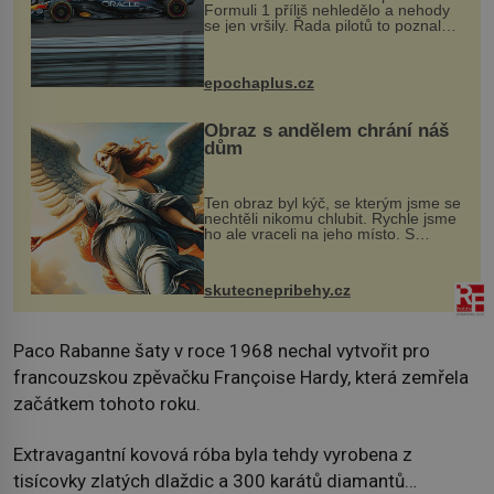
Formuli 1 příliš nehledělo a nehody
se jen vršily. Řada pilotů to poznala
na vlastní kůži, často s trvalými
následky nebo bohužel i ztrátou
života. Dnes nepochopiteln...
epochaplus.cz
Obraz s andělem chrání náš
dům
Ten obraz byl kýč, se kterým jsme se
nechtěli nikomu chlubit. Rychle jsme
ho ale vraceli na jeho místo. S
manželem Vaškem jsme si pořídili
chaloupku, takový domek na severu
Čech, kde jsme si naplánova...
skutecnepribehy.cz
Paco Rabanne šaty v roce 1968 nechal vytvořit pro
francouzskou zpěvačku Françoise Hardy, která zemřela
začátkem tohoto roku.
Extravagantní kovová róba byla tehdy vyrobena z
tisícovky zlatých dlaždic a 300 karátů diamantů…