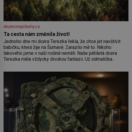
skutecnepribehy.cz
Ta cesta nám změnila život!
Jednoho dne mi dcera Terezka řekla, že chce jet navštívit
babičku, která žije na Šumavě. Zarazilo mě to. Nikoho
takového jsme v naší rodině neměli. Naše pětiletá dcera
Terezka měla vždycky divokou fantazii. Už odmalička
milovala svět pohádek. Každou chvilku mi říkala, že se jí
zdálo o jednorožcích, krásných princeznách, statečných
rytířích a létajících dracích.