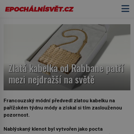
Zlatá kabelka od Rabbane patří
mezi nejdražší na světě
Francouzský módní předvedl zlatou kabelku na
pařížském týdnu módy a získal si tím zaslouženou
pozornost.
Nablýskaný klenot byl vytvořen jako pocta