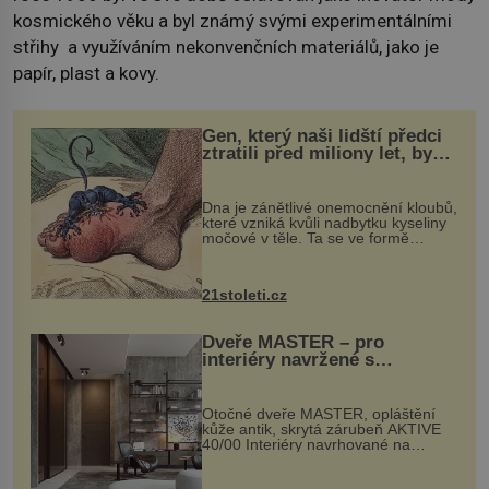
kosmického věku a byl známý svými experimentálními
střihy a využíváním nekonvenčních materiálů, jako je
papír, plast a kovy.
Gen, který naši lidští předci
ztratili před miliony let, by
mohl pomoci s léčbou
„nemoci králů“
Dna je zánětlivé onemocnění kloubů,
které vzniká kvůli nadbytku kyseliny
močové v těle. Ta se ve formě
krystalků ukládá v blízkosti kloubů,
nejčastěji přitom postihuje palce na
nohou, a způsobuje bole...
21stoleti.cz
Dveře MASTER – pro
interiéry navržené s
rozumem i vášní!
Otočné dveře MASTER, opláštění
kůže antik, skrytá zárubeň AKTIVE
40/00 Interiéry navrhované na
zakázku často vyžadují atypické
rozměry nejen nábytku, ale i