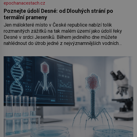
epochanacestach.cz
Poznejte údolí Desné: od Dlouhých strání po
termální prameny
Jen málokteré místo v České republice nabízí tolik
rozmanitých zážitků na tak malém území jako údolí řeky
Desné v srdci Jeseníků. Během jediného dne můžete
nahlédnout do útrob jedné z nejvýznamnějších vodních
elektráren v Evropě, vydat se na horské hřebeny, projet se na
koloběžce a den zakončit poznáváním památek ve Velkých
Losinách nebo v termálním