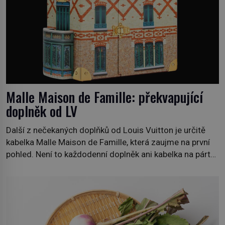
Malle Maison de Famille: překvapující
doplněk od LV
Další z nečekaných doplňků od Louis Vuitton je určitě
kabelka Malle Maison de Famille, která zaujme na první
pohled. Není to každodenní doplněk ani kabelka na párty,
ale symbol tradice a bohaté historie značky. Jde o poctu
Nicolase Ghesquièra rodinnému sídlu Vuittonů na
adrese 18 Rue Louis Vuitton, které bylo postaveno v
roce 1869. […]