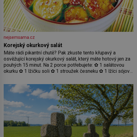
nejsemsama.cz
Korejský okurkový salát
Máte rádi pikantní chutě? Pak zkuste tento křupavý a
osvěžující korejský okurkový salát, který máte hotový jen za
pouhých 15 minut. Na 2 porce potřebujete: ✿ 1 salátovou
okurku ✿ 1 lžičku soli ✿ 1 stroužek česneku ✿ 1 lžíci sójové
omáčky ✿ 1 lžíci rýžového octa ✿ 1 lžičku sezamového
oleje ✿ 1 lžičku chilli ✿ 1 lžičku cukru ✿ 1 jarní cibulku ✿ 1
lžíci sezamových semínek