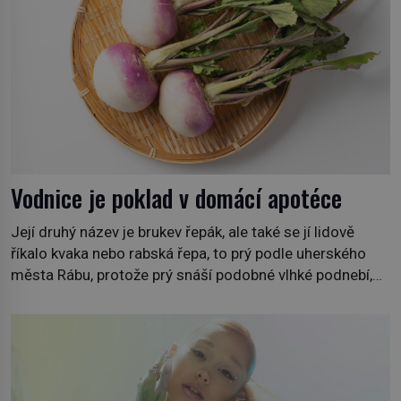
Vodnice je poklad v domácí apotéce
Její druhý název je brukev řepák, ale také se jí lidově
říkalo kvaka nebo rabská řepa, to prý podle uherského
města Rábu, protože prý snáší podobné vlhké podnebí,
jako je tam. Určitě jste se s ní už setkali, třeba na trzích,
někdy i v obchodech. Její bulvy jsou bílé, nahoře někdy
fialové a chutí […]