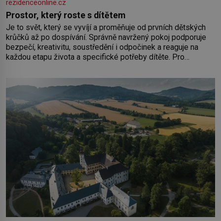
rezidenceonline.cz
Prostor, který roste s dítětem
Je to svět, který se vyvíjí a proměňuje od prvních dětských
krůčků až po dospívání. Správně navržený pokoj podporuje
bezpečí, kreativitu, soustředění i odpočinek a reaguje na
každou etapu života a specifické potřeby dítěte. Pro
nejmenší je klíčová jednoduchost, měkkost a bezpečí, proto
by pokoj miminka měl působit především klidně a útulně.
Předškolní věk je