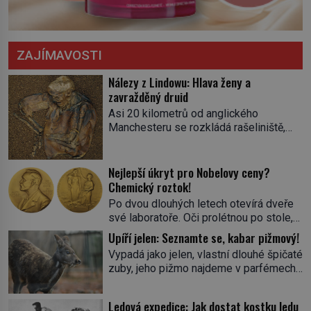
ZAJÍMAVOSTI
Nálezy z Lindowu: Hlava ženy a
zavražděný druid
Asi 20 kilometrů od anglického
Manchesteru se rozkládá rašeliniště,
které místní znají jako Lindow. Místo ale
kromě močálů skrývá pozůstatky
minulosti. Na kalendáři bychom
Nejlepší úkryt pro Nobelovy ceny?
nalistovali 13. května 1983. Těžaři Andy
Chemický roztok!
Mould a Stephen Dooley zaregistrují na
Po dvou dlouhých letech otevírá dveře
dopravním pásu něco neobvyklého.
své laboratoře. Oči prolétnou po stole,
„Není to fotbalový míč?“ uchechtne se
aby pak ulpěly na regálu, kde se nachází
Upíří jelen: Seznamte se, kabar pižmový!
jeden z nich. Stroj zastaví a předmět
všemožné látky. Hledá žluto-oranžovou
položí na […]
Vypadá jako jelen, vlastní dlouhé špičaté
tekutinu, jakmile ji zahlédne, nesmírně
zuby, jeho pižmo najdeme v parfémech
se mu uleví. Teď může svůj plán
celého světa a narazit na něj je velice
dokončit. Pod termínem aqua regia se
těžké. Tato charakteristika sedí na
skrývá směs s názvem lučavka
Ledová expedice: Jak dostat kostku ledu
jediného zástupce zvířecí říše – kabara