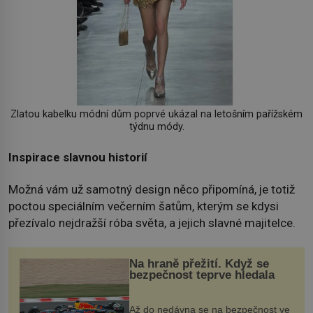
Zlatou kabelku módní dům poprvé ukázal na letošním pařížském
týdnu módy.
Inspirace slavnou historií
Možná vám už samotný design něco připomíná, je totiž
poctou speciálním večerním šatům, kterým se kdysi
přezívalo nejdražší róba světa, a jejich slavné majitelce.
Na hraně přežití. Když se
bezpečnost teprve hledala
Až do nedávna se na bezpečnost ve