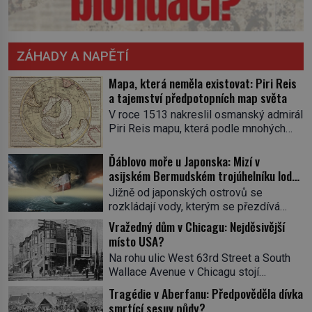
ZÁHADY A NAPĚTÍ
Mapa, která neměla existovat: Piri Reis
a tajemství předpotopních map světa
V roce 1513 nakreslil osmanský admirál
Piri Reis mapu, která podle mnohých
měla vzniknout až o dvě staletí později.
Na kusu gazelí kůže se totiž objevuje
Ďáblovo moře u Japonska: Mizí v
pobřeží připomínající Antarktidu bez
asijském Bermudském trojúhelníku lodě
ledového příkrovu, tři sta let před jejím
ve spárech neznámé síly?
Jižně od japonských ostrovů se
objevením. Odkud čerpal? Existovala
rozkládají vody, kterým se přezdívá
snad civilizace se znalostmi, jež
Ďáblovo moře. Vypráví se o lodích
Vražedný dům v Chicagu: Nejděsivější
historie dosud nezaznamenala? Píše
mizejících beze stopy, podivných
místo USA?
se rok 1513, osmanský […]
světlech, zrádných proudech i mořských
Na rohu ulic West 63rd Street a South
dracích, kteří měli tyto končiny střežit už
Wallace Avenue v Chicagu stojí
v dávných legendách. Je tichomořský
nenápadná pošta. Nemá žádný speciální
Dračí trojúhelník skutečně prokletým
Tragédie v Aberfanu: Předpověděla dívka
nápis ani pamětní desku. A přesto prý
místem, nebo se zde jen nebezpečná
smrtící sesuv půdy?