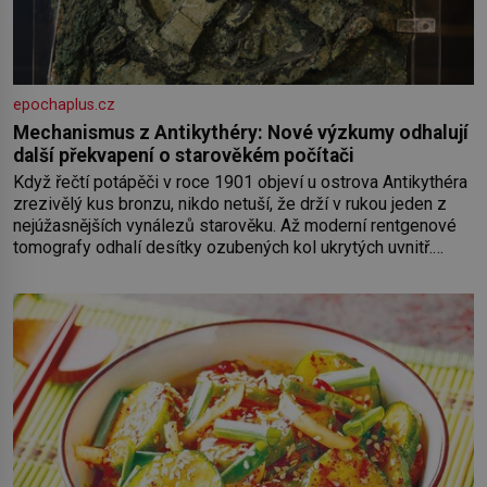
epochaplus.cz
Mechanismus z Antikythéry: Nové výzkumy odhalují
další překvapení o starověkém počítači
Když řečtí potápěči v roce 1901 objeví u ostrova Antikythéra
zrezivělý kus bronzu, nikdo netuší, že drží v rukou jeden z
nejúžasnějších vynálezů starověku. Až moderní rentgenové
tomografy odhalí desítky ozubených kol ukrytých uvnitř.
Mechanismus z Antikythéry je dnes považován za nejstarší
známý analogový počítač na světě. Přesto ani po více než
sto letech výzkumu