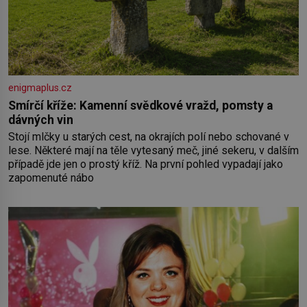
enigmaplus.cz
Smírčí kříže: Kamenní svědkové vražd, pomsty a
dávných vin
Stojí mlčky u starých cest, na okrajích polí nebo schované v
lese. Některé mají na těle vytesaný meč, jiné sekeru, v dalším
případě jde jen o prostý kříž. Na první pohled vypadají jako
zapomenuté nábo