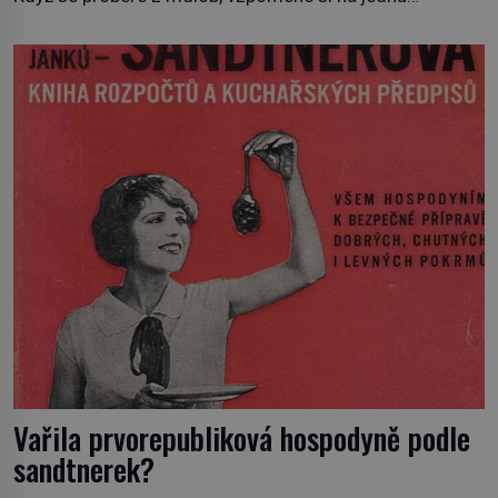
z pařížských jasnovidek, kterou před lety navštívil.
Prorokovala mu tragický osud. Tehdy se jí vysmál.
„Robespierre to dotáhne hodně daleko,“ prohlásil o něm
jiný významný francouzský revolucionář, Honoré de
Mirabeau […]
Vařila prvorepubliková hospodyně podle
sandtnerek?