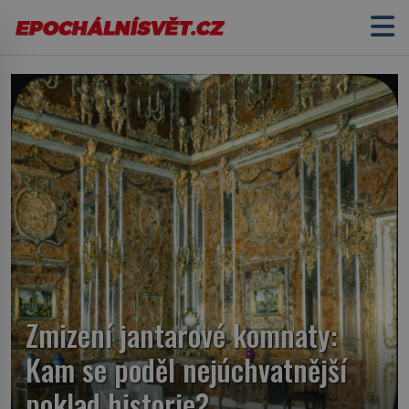
Zmizení jantarové komnaty:
Kam se poděl nejúchvatnější
poklad historie?