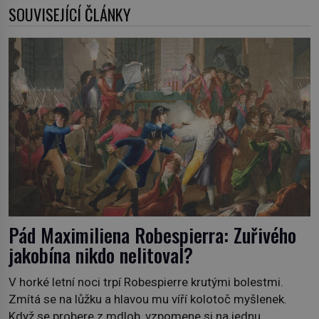
SOUVISEJÍCÍ ČLÁNKY
Pád Maximiliena Robespierra: Zuřivého
jakobína nikdo nelitoval?
V horké letní noci trpí Robespierre krutými bolestmi.
Zmítá se na lůžku a hlavou mu víří kolotoč myšlenek.
Když se probere z mdlob, vzpomene si na jednu