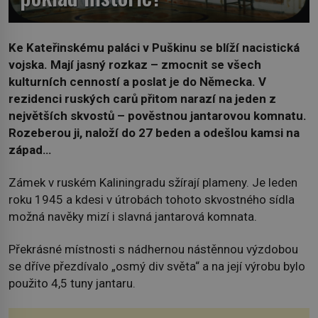
Ke Kateřinskému paláci v Puškinu se blíží nacistická
vojska. Mají jasný rozkaz – zmocnit se všech
kulturních cenností a poslat je do Německa. V
rezidenci ruských carů přitom narazí na jeden z
největších skvostů – pověstnou jantarovou komnatu.
Rozeberou ji, naloží do 27 beden a odešlou kamsi na
západ…
Zámek v ruském Kaliningradu sžírají plameny. Je leden
roku 1945 a kdesi v útrobách tohoto skvostného sídla
možná navěky mizí i slavná jantarová komnata.
Překrásné místnosti s nádhernou nástěnnou výzdobou
se dříve přezdívalo „osmý div světa“ a na její výrobu bylo
použito 4,5 tuny jantaru.