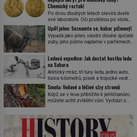
Chemický roztok!
Po dvou dlouhých letech otevírá dveře
své laboratoře. Oči prolétnou po stole,
aby pak ulpěly na regálu, kde se nachází
Upíří jelen: Seznamte se, kabar pižmový!
všemožné látky. Hledá žluto-oranžovou
Vypadá jako jelen, vlastní dlouhé špičaté
tekutinu, jakmile ji zahlédne, nesmírně
zuby, jeho pižmo najdeme v parfémech
se mu uleví. Teď může svůj plán
celého světa a narazit na něj je velice
dokončit. Pod termínem aqua regia se
těžké. Tato charakteristika sedí na
skrývá směs s názvem lučavka
Ledová expedice: Jak dostat kostku ledu
jediného zástupce zvířecí říše – kabara
královská. Svůj přídomek nemá pro nic
na Saharu
pižmového. V Evropě ho jako první
za nic, […]
Arktický mráz, tři tuny ledu, jedno auto,
popíše švédský botanik Carl Linné
tisíce kilometrů, písek a tropické vedro.
(1707–1778), jenže v Asii o něm ví už
To je ve zkratce zdánlivě nesplnitelná
celá staletí. Zvíře připomíná jelena,
Smola: Voňavé a léčivé slzy stromů
výzva, která se promění v úžasné
v kohoutku dosahuje […]
Když se v lese přiblížíte k jehličnanům,
dobrodružství a důkaz, že nic není
můžete ucítit zvláštní vůni. Vychází z
nemožné. Vše začíná na podzim 1958
lepkavé látky, která vytéká z
jako hec. Rádio Luxembourg přichází s
poraněného kmene. Kdysi lidé věřili, že
neobvyklou výzvou. Tomu, kdo dokáže
právě v ní je síla stromu. Smola také
dopravit ze severního polárního kruhu
patří k nejstarším surovinám, s nimiž
na […]
lidstvo pracovalo. Chrání strom před