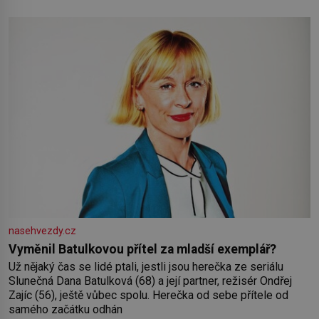
pokud odpustíte, znatelně se vám uleví. Když se ke mně
doneslo, že si manžel pořídil milenku,
nasehvezdy.cz
Vyměnil Batulkovou přítel za mladší exemplář?
Už nějaký čas se lidé ptali, jestli jsou herečka ze seriálu
Slunečná Dana Batulková (68) a její partner, režisér Ondřej
Zajíc (56), ještě vůbec spolu. Herečka od sebe přítele od
samého začátku odhán