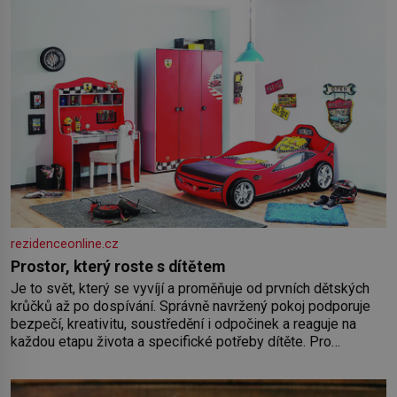
rezidenceonline.cz
Prostor, který roste s dítětem
Je to svět, který se vyvíjí a proměňuje od prvních dětských
krůčků až po dospívání. Správně navržený pokoj podporuje
bezpečí, kreativitu, soustředění i odpočinek a reaguje na
každou etapu života a specifické potřeby dítěte. Pro
nejmenší je klíčová jednoduchost, měkkost a bezpečí, proto
by pokoj miminka měl působit především klidně a útulně.
Předškolní věk je