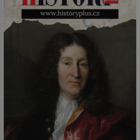
infekcí, hmyzem a vysycháním. Dá se
říct, že je to přírodní […]