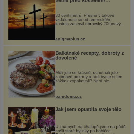
těsně před kostelem!
Ochránila ho boží síla?
30 centimetrů! Přesně v takové
vzdálenosti se od amerického
kostela zastavil obrovský 20tunový
balvan, který se v květnu 2014
nečekaně odtrhl od nedaleké skály
při její demolici. Podle místních stojí
enigmaplus.cz
...
Balkánské recepty, dobroty z
dovolené
Měli jste se krásně, ochutnali jste
zajímavé pokrmy a rádi byste si ten
zážitek zopakovali? Není nic
snazšího. Pljeskavica (10 porcí)
Možná jste ji ochutnali na dovolené v
bývalé Jugoslávii, lze ji vi...
panidomu.cz
Jak jsem opustila svoje tělo
U známých na chalupě jsme na půdě
našli staré bylinky po babičce.