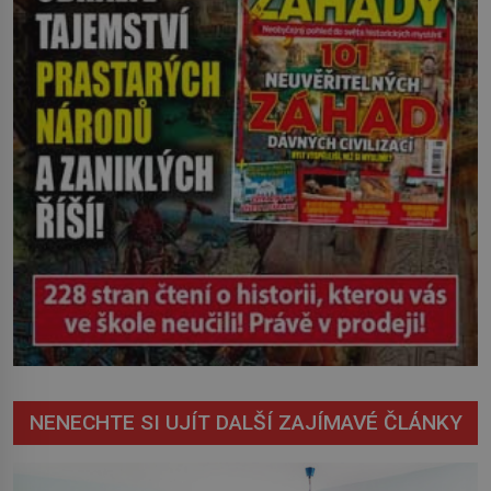
mohl cokoliv házet. A když se […]
NENECHTE SI UJÍT DALŠÍ ZAJÍMAVÉ ČLÁNKY