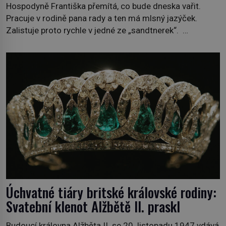
Hospodyně Františka přemítá, co bude dneska vařit.
Pracuje v rodině pana rady a ten má mlsný jazýček.
Zalistuje proto rychle v jedné ze „sandtnerek“.
„Zaplaťpánbůh, že už nemusíme chodit s lístky,“
povzdechne si směrem ke služce, kterou má v kuchyni k
ruce. Ještě v prvních letech nové republiky fungoval kvůli
nedostatku zboží přídělový systém. […]
Úchvatné tiáry britské královské rodiny:
Svatební klenot Alžbětě II. praskl
Budoucí královna Alžběta II. se 20. listopadu 1947 vdává