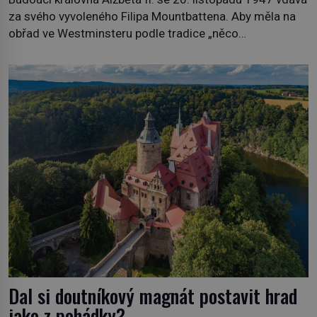
za svého vyvoleného Filipa Mountbattena. Aby měla na
obřad ve Westminsteru podle tradice „něco
vypůjčeného“, její matka jí věnuje jedinečný šperk ze své
soukromé kolekce – diamantovou tiáru královny Marie.
„Je to ošklivá špičatá tiára,“ zhodnotil klenot britský
politik Sir Henry Channon (1897–1958), když si […]
Dal si doutníkový magnát postavit hrad
jako z pohádky?