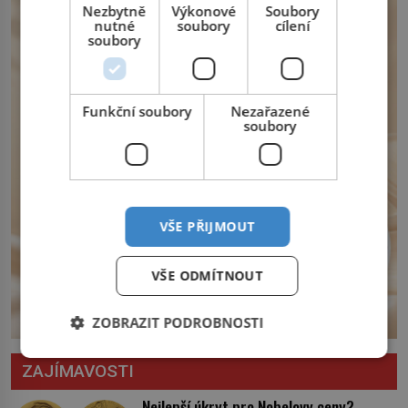
Nezbytně
Výkonové
Soubory
dozorce po svém otci, ale víc […]
nutné
soubory
cílení
soubory
Funkční soubory
Nezařazené
soubory
VŠE PŘIJMOUT
VŠE ODMÍTNOUT
ZOBRAZIT PODROBNOSTI
ZAJÍMAVOSTI
Nejlepší úkryt pro Nobelovy ceny?