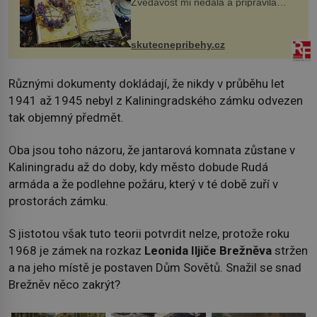
Zvědavost mi nedala a připravila
jsem si z nich lektvar… Zimní pobyt
na chalupě se pro mě vlastní vinou
změnil v děsivý zážitek, na kt...
skutecnepribehy.cz
Různými dokumenty dokládají, že nikdy v průběhu let
1941 až 1945 nebyl z Kaliningradského zámku odvezen
tak objemný předmět.
Oba jsou toho názoru, že jantarová komnata zůstane v
Kaliningradu až do doby, kdy město dobude Rudá
armáda a že podlehne požáru, který v té době zuří v
prostorách zámku.
S jistotou však tuto teorii potvrdit nelze, protože roku
1968 je zámek na rozkaz
Leonida Iljiče Brežněva
stržen
a na jeho místě je postaven Dům Sovětů. Snažil se snad
Brežněv něco zakrýt?