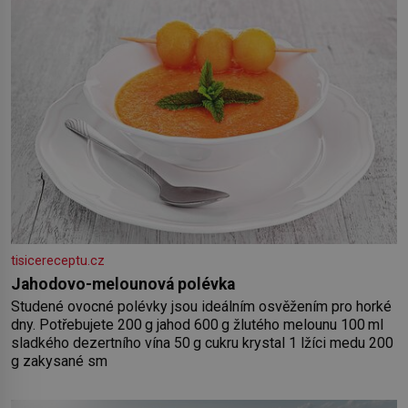
šťávy ✿ ½ stroužku
tisicereceptu.cz
Jahodovo-melounová polévka
Studené ovocné polévky jsou ideálním osvěžením pro horké
dny. Potřebujete 200 g jahod 600 g žlutého melounu 100 ml
sladkého dezertního vína 50 g cukru krystal 1 lžíci medu 200
g zakysané sm