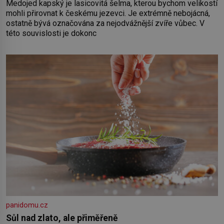
Medojed kapský je lasicovitá šelma, kterou bychom velikostí
mohli přirovnat k českému jezevci. Je extrémně nebojácná,
ostatně bývá označována za nejodvážnější zvíře vůbec. V
této souvislosti je dokonc
panidomu.cz
Sůl nad zlato, ale přiměřeně