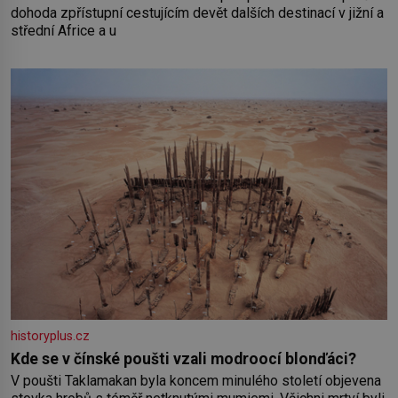
dohoda zpřístupní cestujícím devět dalších destinací v jižní a
střední Africe a u
historyplus.cz
Kde se v čínské poušti vzali modroocí blonďáci?
V poušti Taklamakan byla koncem minulého století objevena