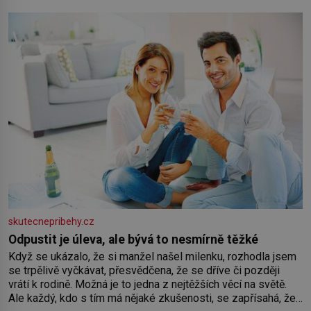
koloběžce a den zakončit poznáváním památek ve Velkých
Losinách nebo v termálním
skutecnepribehy.cz
Odpustit je úleva, ale bývá to nesmírně těžké
Když se ukázalo, že si manžel našel milenku, rozhodla jsem
se trpělivě vyčkávat, přesvědčena, že se dříve či později
vrátí k rodině. Možná je to jedna z nejtěžších věcí na světě.
Ale každý, kdo s tím má nějaké zkušenosti, se zapřísahá, že