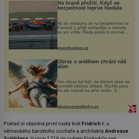
Na hraně přežití. Když se
bezpečnost teprve hledala
Až do nedávna se na bezpečnost ve
Formuli 1 příliš nehledělo a nehody
se jen vršily. Řada pilotů to poznala
na vlastní kůži, často s trvalými
následky nebo bohužel i ztrátou
života. Dnes nepochopiteln...
epochaplus.cz
Obraz s andělem chrání náš
dům
Ten obraz byl kýč, se kterým jsme se
nechtěli nikomu chlubit. Rychle jsme
ho ale vraceli na jeho místo. S
manželem Vaškem jsme si pořídili
chaloupku, takový domek na severu
Čech, kde jsme si naplánova...
skutecnepribehy.cz
Poklad si objedná první ruský král
Fridrich I.
u
německého barokního sochaře a architekta
Andrease
Schlütera
. V roce 1716 jej ovšem Fridrichův syn