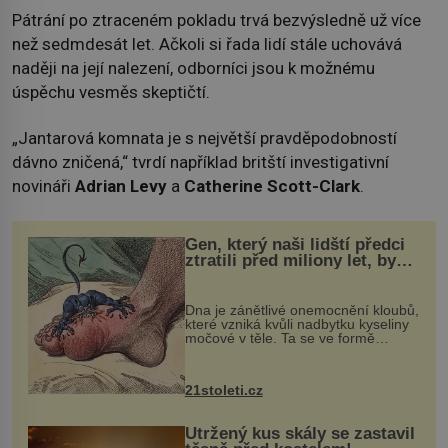
Pátrání po ztraceném pokladu trvá bezvýsledně už více
než sedmdesát let. Ačkoli si řada lidí stále uchovává
naději na její nalezení, odborníci jsou k možnému
úspěchu vesměs skeptičtí.
„Jantarová komnata je s největší pravděpodobností
dávno zničená,“ tvrdí například britští investigativní
novináři
Adrian Levy
a
Catherine Scott-Clark
.
Gen, který naši lidští předci
ztratili před miliony let, by
mohl pomoci s léčbou
„nemoci králů“
Dna je zánětlivé onemocnění kloubů,
které vzniká kvůli nadbytku kyseliny
močové v těle. Ta se ve formě
krystalků ukládá v blízkosti kloubů,
nejčastěji přitom postihuje palce na
nohou, a způsobuje bole...
21stoleti.cz
Utržený kus skály se zastavil