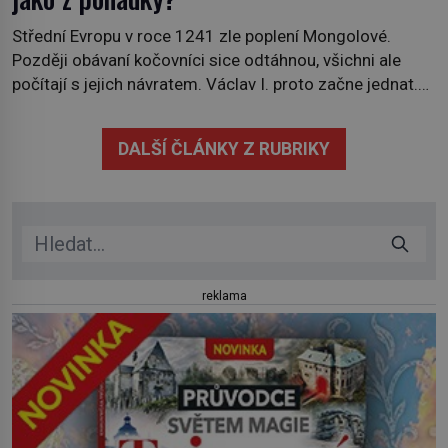
Střední Evropu v roce 1241 zle poplení Mongolové.
Později obávaní kočovníci sice odtáhnou, všichni ale
počítají s jejich návratem. Václav I. proto začne jednat.
Na další případné řádění barbarů z východu se chce
pečlivě připravit! Český král Václav I. (1205–1253)
DALŠÍ ČLÁNKY Z RUBRIKY
přijme opatření, která mají posílit obranu jeho království.
Zajistit hodlá především severní hranici. Na […]
reklama