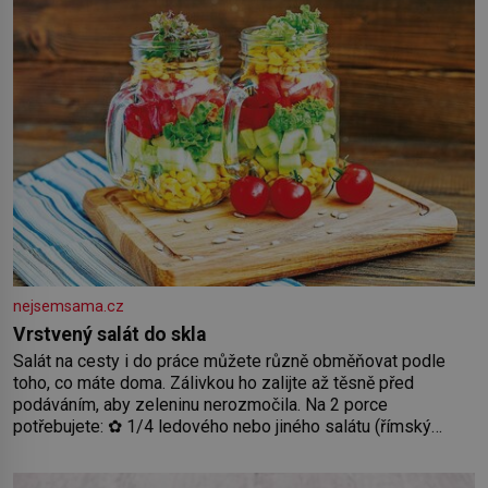
nejsemsama.cz
Vrstvený salát do skla
Salát na cesty i do práce můžete různě obměňovat podle
toho, co máte doma. Zálivkou ho zalijte až těsně před
podáváním, aby zeleninu nerozmočila. Na 2 porce
potřebujete: ✿ 1/4 ledového nebo jiného salátu (římský
salát, polníček…) ✿ 1 malá konzerva kukuřice ✿ ½ okurky ✿
2 rajčata Zálivka: ✿ 4 lžíce olivového oleje ✿ 1 lžíci citronové