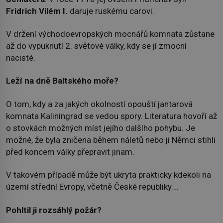
Fridrich Vilém I.
daruje ruskému carovi.
V držení východoevropských mocnářů komnata zůstane
až do vypuknutí 2. světové války, kdy se jí zmocní
nacisté.
Leží na dně Baltského moře?
O tom, kdy a za jakých okolností opouští jantarová
komnata Kaliningrad se vedou spory. Literatura hovoří až
o stovkách možných míst jejího dalšího pohybu. Je
možné, že byla zničena během náletů nebo ji Němci stihli
před koncem války přepravit jinam.
V takovém případě může být ukryta prakticky kdekoli na
území střední Evropy, včetně České republiky….
Pohltil ji rozsáhlý požár?