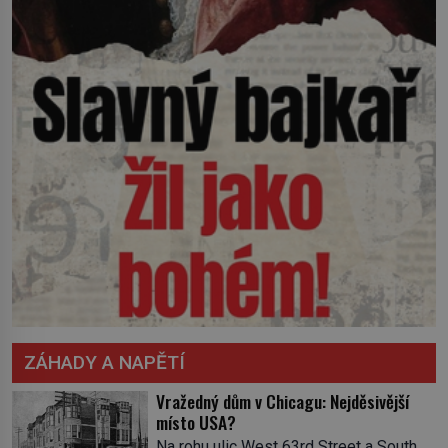
ZÁHADY A NAPĚTÍ
Vražedný dům v Chicagu: Nejděsivější
místo USA?
Na rohu ulic West 63rd Street a South