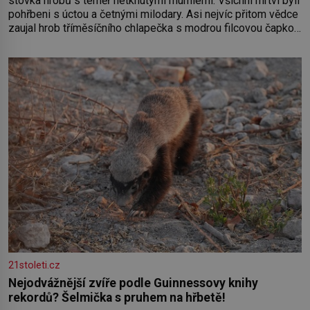
stovka hrobů s téměř netknutými mumiemi. Všichni mrtví byli
pohřbeni s úctou a četnými milodary. Asi nejvíc přitom vědce
zaujal hrob tříměsíčního chlapečka s modrou filcovou čapkou,
z níž se draly blonďaté vlásky. Fakt, že jsou těla dávných lidí
nesmírně dobře zachovalá, přičítají odborníci zdejším
klimatickým podmínkám. Sucho, prosolené písky a extrémně
21stoleti.cz
Nejodvážnější zvíře podle Guinnessovy knihy
rekordů? Šelmička s pruhem na hřbetě!