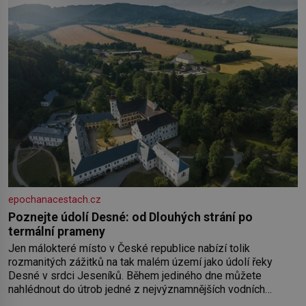
epochanacestach.cz
Poznejte údolí Desné: od Dlouhých strání po
termální prameny
Jen málokteré místo v České republice nabízí tolik
rozmanitých zážitků na tak malém území jako údolí řeky
Desné v srdci Jeseníků. Během jediného dne můžete
nahlédnout do útrob jedné z nejvýznamnějších vodních
elektráren v Evropě, vydat se na horské hřebeny, projet se na