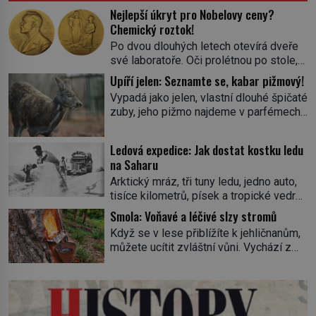
Nejlepší úkryt pro Nobelovy ceny?
Chemický roztok!
Po dvou dlouhých letech otevírá dveře
své laboratoře. Oči prolétnou po stole,
aby pak ulpěly na regálu, kde se nachází
Upíří jelen: Seznamte se, kabar pižmový!
všemožné látky. Hledá žluto-oranžovou
Vypadá jako jelen, vlastní dlouhé špičaté
tekutinu, jakmile ji zahlédne, nesmírně
zuby, jeho pižmo najdeme v parfémech
se mu uleví. Teď může svůj plán
celého světa a narazit na něj je velice
dokončit. Pod termínem aqua regia se
těžké. Tato charakteristika sedí na
skrývá směs s názvem lučavka
Ledová expedice: Jak dostat kostku ledu
jediného zástupce zvířecí říše – kabara
královská. Svůj přídomek nemá pro nic
na Saharu
pižmového. V Evropě ho jako první
za nic, […]
Arktický mráz, tři tuny ledu, jedno auto,
popíše švédský botanik Carl Linné
tisíce kilometrů, písek a tropické vedro.
(1707–1778), jenže v Asii o něm ví už
To je ve zkratce zdánlivě nesplnitelná
celá staletí. Zvíře připomíná jelena,
Smola: Voňavé a léčivé slzy stromů
výzva, která se promění v úžasné
v kohoutku dosahuje […]
Když se v lese přiblížíte k jehličnanům,
dobrodružství a důkaz, že nic není
můžete ucítit zvláštní vůni. Vychází z
nemožné. Vše začíná na podzim 1958
lepkavé látky, která vytéká z
jako hec. Rádio Luxembourg přichází s
poraněného kmene. Kdysi lidé věřili, že
neobvyklou výzvou. Tomu, kdo dokáže
právě v ní je síla stromu. Smola také
dopravit ze severního polárního kruhu
patří k nejstarším surovinám, s nimiž
na […]