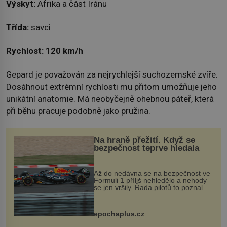
Výskyt:
Afrika a část Íránu
Třída:
savci
Rychlost: 120 km/h
Gepard je považován za nejrychlejší suchozemské zvíře.
Dosáhnout extrémní rychlosti mu přitom umožňuje jeho
unikátní anatomie. Má neobyčejně ohebnou páteř, která
při běhu pracuje podobně jako pružina.
Na hraně přežití. Když se
bezpečnost teprve hledala
Až do nedávna se na bezpečnost ve
Formuli 1 příliš nehledělo a nehody
se jen vršily. Řada pilotů to poznala
na vlastní kůži, často s trvalými
následky nebo bohužel i ztrátou
života. Dnes nepochopiteln...
epochaplus.cz