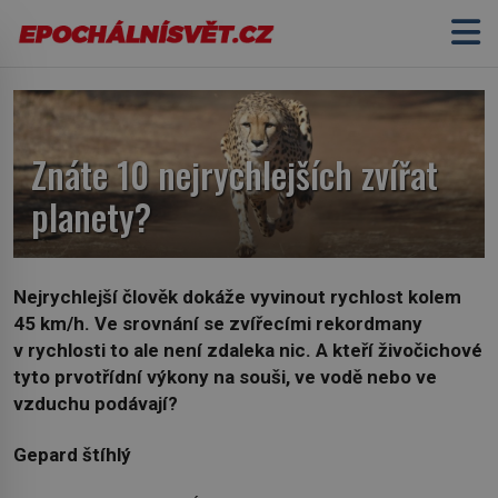
Znáte 10 nejrychlejších zvířat
planety?
Nejrychlejší člověk dokáže vyvinout rychlost kolem
45 km/h. Ve srovnání se zvířecími rekordmany
v rychlosti to ale není zdaleka nic. A kteří živočichové
tyto prvotřídní výkony na souši, ve vodě nebo ve
vzduchu podávají?
Gepard štíhlý