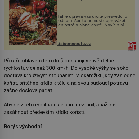
Tahle úprava vás určitě přesvědčí o
jednom: šunku nemusí doprovázet
jen ostré a slané chutě. Navíc s ní
nakrmíte poměrně hodně hladových
krků. Ingredience sádlo 3 kg šunky
vcelku 3 stroužky česneku hl...
tisicereceptu.cz
Při střemhlavém letu dolů dosahují neuvěřitelné
rychlosti, více než 300 km/h! Do vysoké výšky se sokol
dostává krouživým stoupáním. V okamžiku, kdy zahlédne
kořist, přitáhne křídla k tělu a na svou budoucí potravu
začne doslova padat.
Aby se v této rychlosti ale sám nezranil, snaží se
zasáhnout především křídlo kořisti.
Rorýs východní