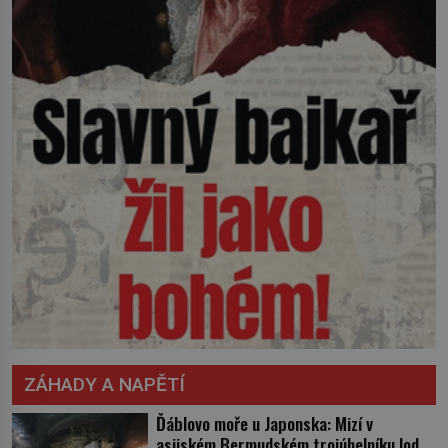
ZÁHADY A NAPĚTÍ
Ďáblovo moře u Japonska: Mizí v
asijském Bermudském trojúhelníku lodě