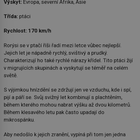
Výskyt:
Evropa, severní Afrika, Asie
Třída:
ptáci
Rychlost:
170 km/h
Rorýsi se v ptačí říši řadí mezi letce vůbec nejlepší.
Jejich let je nápadně rychlý, svištivý a prudký.
Charakterizují ho také rychlé nárazy křídel. Tito ptáci žijí
v migrujících skupinách a vyskytují se téměř na celém
světě.
S výjimkou hnízdění se zdržují jen ve vzduchu, kde i spí,
pijí a páří se. Svůj svižný let kombinují s plachtěním,
během kterého mohou nabrat výšku až dvou kilometrů.
Během klesavého letu pak často upadají do
mikrospánku.
Aby nedošlo k jejich zranění, vypíná při tom jen jedna