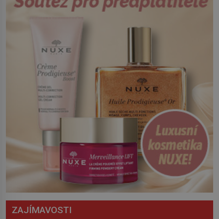
z východu se chce pečlivě připravit!
Český král Václav I. (1205–1253) přijme
opatření, která mají posílit obranu jeho
království. Zajistit hodlá především
severní hranici. Na […]
ZAJÍMAVOSTI