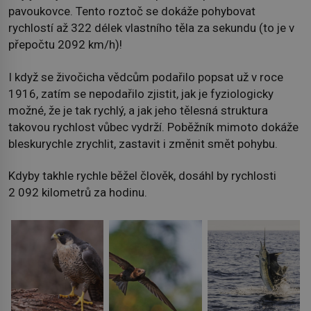
pavoukovce. Tento roztoč se dokáže pohybovat
rychlostí až 322 délek vlastního těla za sekundu (to je v
přepočtu 2092 km/h)!
I když se živočicha vědcům podařilo popsat už v roce
1916, zatím se nepodařilo zjistit, jak je fyziologicky
možné, že je tak rychlý, a jak jeho tělesná struktura
takovou rychlost vůbec vydrží. Poběžník mimoto dokáže
bleskurychle zrychlit, zastavit i změnit smět pohybu.
Kdyby takhle rychle běžel člověk, dosáhl by rychlosti
2 092 kilometrů za hodinu.