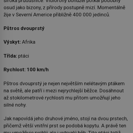
široká průdušnice. Vidlorohy bohužel potkal podobný
osud jako bizony, z přírody postupně mizí. Momentálně
žije v Severní Americe přibližně 400 000 jedinců.
Pštros dvouprstý
Výskyt:
Afrika
Třída:
ptáci
Rychlost:
100 km/h
Pštros dvouprstý je nejen největším nelétavým ptákem
na světě, ale patří i mezi nejrychlejší běžce. Dosáhnout
až stokilometrové rychlosti mu přitom umožňují jeho
silné nohy.
Jak napovídá jeho druhové jméno, stojí na dvou prstech,
přičemž větší vnitřní prst se podobá kopytu. A právě ten
mu umožňuje rychlý, ale i vytrvalý běh. Tito ptáci totiž