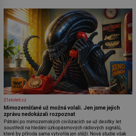
21stoleti.cz
Mimozemšťané už možná volali. Jen jsme jejich
zprávu nedokázali rozpoznat
Pátrání po mimozemských civilizacích se už desítky let
soustředí na hledání úzkopásmových rádiových signálů,
které by příroda sama vytvořila jen stěží. Nová studie však