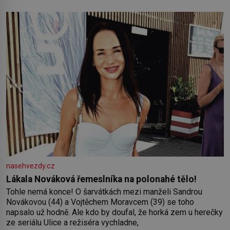
Němci – to dokáže český král. Nebo že by ne? Mongolové
od roku 1223 postupují podél Kaspického a Azovského
moře,
nasehvezdy.cz
Lákala Nováková řemeslníka na polonahé tělo!
Tohle nemá konce! O šarvátkách mezi manželi Sandrou
Novákovou (44) a Vojtěchem Moravcem (39) se toho
napsalo už hodně. Ale kdo by doufal, že horká zem u herečky
ze seriálu Ulice a režiséra vychladne,