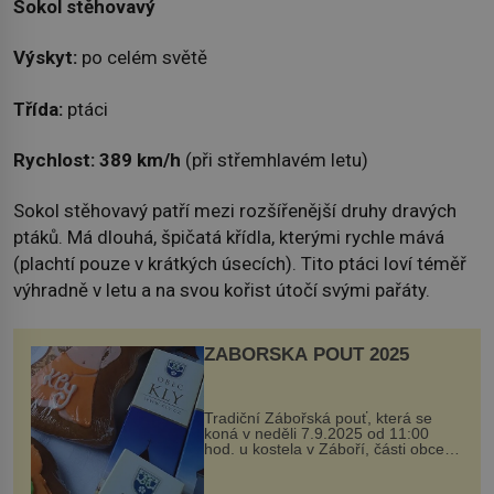
Sokol stěhovavý
Výskyt:
po celém světě
Třída:
ptáci
Rychlost:
389 km/h
(při střemhlavém letu)
Sokol stěhovavý patří mezi rozšířenější druhy dravých
ptáků. Má dlouhá, špičatá křídla, kterými rychle mává
(plachtí pouze v krátkých úsecích). Tito ptáci loví téměř
výhradně v letu a na svou kořist útočí svými pařáty.
ZÁBOŘSKÁ POUŤ 2025
Tradiční Zábořská pouť, která se
koná v neděli 7.9.2025 od 11:00
hod. u kostela v Záboří, části obce
Kly u Mělníka. V programu naleznete
komentovanou prohlídku kostela,