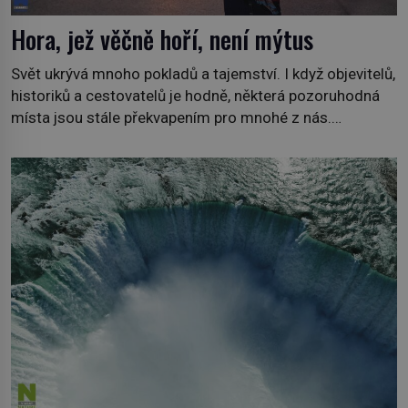
Hora, jež věčně hoří, není mýtus
Svět ukrývá mnoho pokladů a tajemství. I když objevitelů,
historiků a cestovatelů je hodně, některá pozoruhodná
místa jsou stále překvapením pro mnohé z nás.
Neprobádané místa Ázerbájdžánu, rozmanitá historie
Albánie či úchvatná atmosféra Kypru jsou jedny z míst,
která nám mají co nabídnout a vyprávět. Uznávaná
historička Bettany Hughes, se vydala prozkoumat
pozoruhodné úkazy, o kterých jste možná doposud
neslyšeli. Hora, […]