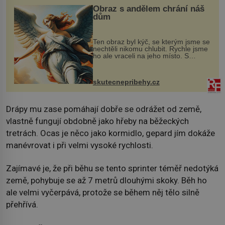
Obraz s andělem chrání náš
dům
Ten obraz byl kýč, se kterým jsme se
nechtěli nikomu chlubit. Rychle jsme
ho ale vraceli na jeho místo. S
manželem Vaškem jsme si pořídili
chaloupku, takový domek na severu
Čech, kde jsme si naplánova...
skutecnepribehy.cz
Drápy mu zase pomáhají dobře se odrážet od země,
vlastně fungují obdobně jako hřeby na běžeckých
tretrách. Ocas je něco jako kormidlo, gepard jím dokáže
manévrovat i při velmi vysoké rychlosti.
Zajímavé je, že při běhu se tento sprinter téměř nedotýká
země, pohybuje se až 7 metrů dlouhými skoky. Běh ho
ale velmi vyčerpává, protože se během něj tělo silně
přehřívá.