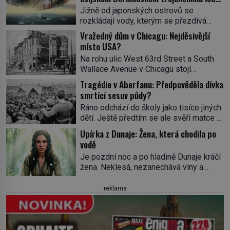
ve spárech neznámé síly?
Jižně od japonských ostrovů se
rozkládají vody, kterým se přezdívá
Ďáblovo moře. Vypráví se o lodích
Vražedný dům v Chicagu: Nejděsivější
mizejících beze stopy, podivných
místo USA?
světlech, zrádných proudech i mořských
Na rohu ulic West 63rd Street a South
dracích, kteří měli tyto končiny střežit už
Wallace Avenue v Chicagu stojí
v dávných legendách. Je tichomořský
nenápadná pošta. Nemá žádný speciální
Dračí trojúhelník skutečně prokletým
Tragédie v Aberfanu: Předpověděla dívka
nápis ani pamětní desku. A přesto prý
místem, nebo se zde jen nebezpečná
smrtící sesuv půdy?
místní zaměstnanci neradi chodí do
příroda proměnila v jednu z
Ráno odchází do školy jako tisíce jiných
sklepa. Právě tady totiž sídlil sériový
nejpůsobivějších námořních záhad? […]
dětí. Ještě předtím se ale svěří matce s
vrah H. H. Holmes a také
podivným snem. Ve škole, kterou dobře
nejpropracovanější past na lidi
Upírka z Dunaje: Žena, která chodila po
zná, tentokrát nevidí budovu ani
v dějinách americké kriminalistiky.
vodě
spolužáky. Místo nich se před ní tyčí
Herman Webster Mudgett (1861–1896)
Je pozdní noc a po hladině Dunaje kráčí
cosi temného. O několik hodin později je
přijíždí […]
žena. Neklesá, nezanechává vlny a
mrtvá. Mohla devítiletá Zahlédla vlastní
pohybuje se tiše, jako by černá voda
osud? Dne 21. října 1966 se velšská
pod ní byla dlažbou. Muž, který ji z
reklama
vesnice Aberfan […]
břehu pozoruje, ji údajně poznává, jenže
Ruža Vlajna má být v tu chvíli mrtvá celé
století. Vesnice Kisiljevo v
severovýchodním Srbsku má s upíry