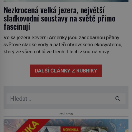
Nezkrocená velká jezera, největší
sladkovodní soustavy na světě přímo
fascinují
Velká jezera Severní Ameriky jsou zásobárnou pětiny
světové sladké vody a páteří obrovského ekosystému,
který ze všech úhlů ve třech dílech zkoumá nový
kanadský dokument Nezkrocená Velká jezera. V
premiéře jej uvidíte na Viasat Nature v pondělí 5.
DALŠÍ ČLÁNKY Z RUBRIKY
července. Hořejší jezero, Huronské jezero, Michiganské
jezero, Erijské jezero, Ontarijské jezero a další menší
jezera a řeky […]
reklama