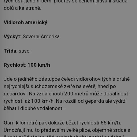
rychlosti, jeho hřbetní ploutev se během plavání skládá
dolů a ke straně.
Vidloroh americký
Výskyt:
Severní Amerika
Třída:
savci
Rychlost:
100 km/h
Jde o jediného zástupce čeledi vidlorohovitých a druhé
nejrychlejší suchozemské zvíře na světě, hned po
gepardovi. Na vzdálenosti 200 metrů může dosáhnout
rychlosti až 100 km/h. Na rozdíl od geparda ale vydrží
běhat i dlouhé vzdálenosti.
Osm kilometrů pak dokáže běžet rychlostí 65 km/h.
Umožňují mu to především velké plíce, objemné srdce a