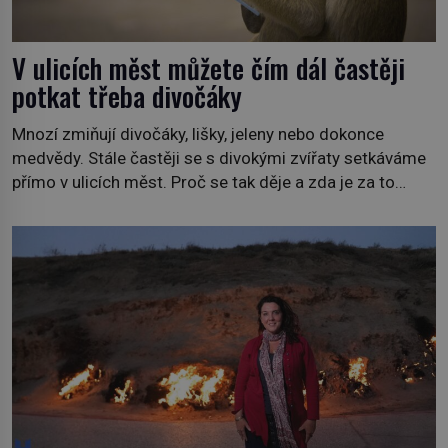
V ulicích měst můžete čím dál častěji
potkat třeba divočáky
Mnozí zmiňují divočáky, lišky, jeleny nebo dokonce
medvědy. Stále častěji se s divokými zvířaty setkáváme
přímo v ulicích měst. Proč se tak děje a zda je za to
někdo zodpovědný, to jsou otázky, které necháme na
jiných. My se raději podíváme do jiných zemí a
prozkoumáme, jaká další zvířata po celém světě se
přizpůsobila životu […]