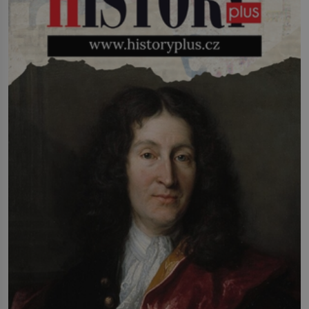
lidstvo pracovalo. Chrání strom před
infekcí, hmyzem a vysycháním. Dá se
říct, že je to přírodní […]