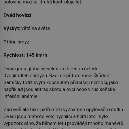
polovina mozku, druhá kontroluje let.
Ovád hovězí
Výskyt:
většina světa
Třída:
hmyz
Rychlost:
145 km/h
Ovádi jsou globálně velmi rozšířenou čeledí
dvoukřídlého hmyzu. Řadí se přitom mezi škůdce.
Samičky totiž svým kousnutím přenášejí nemoci, jako
například jsou antrax skotu a ovcí nebo virus koňské
infekční anémie.
Zároveň ale také patří mezi významné opylovače rostlin.
Ovádi jsou mimoto velcí rychlíci a hbití letci. Bylo
vypozorováno, že během letu provádějí mnoho manévrů