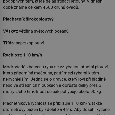
podobných těm, které dělají stíhací letouny. V dnešní
době známe celkem 4500 druhů ovádů.
Plachetník širokoploutvý
Výskyt:
většina světových oceánů
Třída:
paprskoploutví
Rychlost:
110 km/h
Modrošedě zbarvená ryba se vztyčenou hřbetní ploutví,
která připomíná mečouna, patří mezi rybami k těm
nejrychlejším. Jedná se o dravce, který loví při hladině
nebo ve středních hloubkách a dorůstá délky přes 3
metry. Jeho hmotnost se pak pohybuje okolo 90 kg.
Plachetníkova rychlost se přibližuje 110 km/h, takže
stometrový bazén by zdolal za 4,8 s. Aby dosáhl kýžené