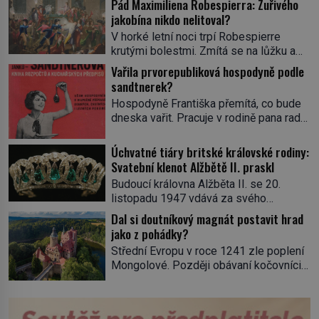
Pád Maximiliena Robespierra: Zuřivého
jakobína nikdo nelitoval?
V horké letní noci trpí Robespierre
krutými bolestmi. Zmítá se na lůžku a
hlavou mu víří kolotoč myšlenek. Když
Vařila prvorepubliková hospodyně podle
se probere z mdlob, vzpomene si na
sandtnerek?
jednu z pařížských jasnovidek, kterou
Hospodyně Františka přemítá, co bude
před lety navštívil. Prorokovala mu
dneska vařit. Pracuje v rodině pana rady
tragický osud. Tehdy se jí vysmál.
a ten má mlsný jazýček. Zalistuje proto
„Robespierre to dotáhne hodně daleko,“
rychle v jedné ze „sandtnerek“.
Úchvatné tiáry britské královské rodiny:
prohlásil o něm jiný významný
„Zaplaťpánbůh, že už nemusíme chodit
Svatební klenot Alžbětě II. praskl
francouzský revolucionář, Honoré de
s lístky,“ povzdechne si směrem ke
Mirabeau […]
Budoucí královna Alžběta II. se 20.
služce, kterou má v kuchyni k ruce.
listopadu 1947 vdává za svého
Ještě v prvních letech nové republiky
vyvoleného Filipa Mountbattena. Aby
Dal si doutníkový magnát postavit hrad
fungoval kvůli nedostatku zboží
měla na obřad ve Westminsteru podle
jako z pohádky?
přídělový systém. […]
tradice „něco vypůjčeného“, její matka jí
Střední Evropu v roce 1241 zle poplení
věnuje jedinečný šperk ze své
Mongolové. Později obávaní kočovníci
soukromé kolekce – diamantovou tiáru
sice odtáhnou, všichni ale počítají s
královny Marie. „Je to ošklivá špičatá
jejich návratem. Václav I. proto začne
tiára,“ zhodnotil klenot britský politik Sir
jednat. Na další případné řádění barbarů
Henry Channon (1897–1958), když si […]