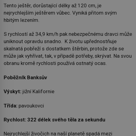
Tento ještěr, dorůstající délky až 120 cm, je
nejrychlejším ještěrem vůbec. Vyniká přitom svým
hbitým lezením.
S rychlostí až 34,9 km/h pak nebezpečnému dravci může
uniknout opravdu snadno. K životu upřednostňuje
skalnatá pobřeží s dostatkem štěrbin, protože zde se
může jak vyhřívat, tak, v případě potřeby, skrývat. Na svou
obranu kromě rychlosti používá ostnatý ocas.
Poběžník Banksův
Výskyt:
jižní Kalifornie
Třída:
pavoukovci
Rychlost:
322 délek svého těla za sekundu
Nejrychlejší živočich na naší planetě spadá mezi