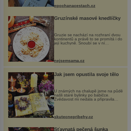
dobovou hudbu, řemesla, atrakce...
epochanacestach.cz
Gruzínské masové knedlíčky
Gruzie se nachází na rozhraní dvou
kontinentů a právě to se promítá i do
její kuchyně. Snoubí se v ní
evropské a asijské chutě a díky tomu
vznikají rozmanité a chuťově bohaté
pokrmy, které rozhodně st...
nejsemsama.cz
Jak jsem opustila svoje tělo
U známých na chalupě jsme na půdě
našli staré bylinky po babičce.
Zvědavost mi nedala a připravila
jsem si z nich lektvar… Zimní pobyt
na chalupě se pro mě vlastní vinou
změnil v děsivý zážitek, na kt...
skutecnepribehy.cz
Šťavnatá pečená šunka