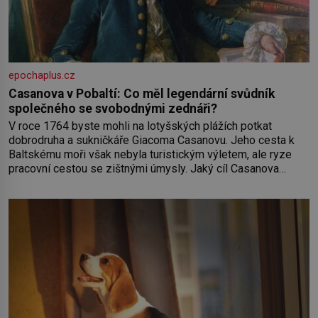
epochaplus.cz
Casanova v Pobaltí: Co měl legendární svůdník
společného se svobodnými zednáři?
V roce 1764 byste mohli na lotyšských plážích potkat
dobrodruha a sukničkáře Giacoma Casanovu. Jeho cesta k
Baltskému moři však nebyla turistickým výletem, ale ryze
pracovní cestou se zištnými úmysly. Jaký cíl Casanova
sledoval, když se například procházel uličkami lotyšské
Rigy? Casanova v Pobaltí kontaktoval tamní zednářské lóže.
Nebyl v této oblasti žádným nováčkem, protože do
zednářské