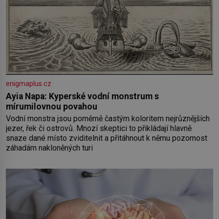
enigmaplus.cz
Ayia Napa: Kyperské vodní monstrum s
mírumilovnou povahou
Vodní monstra jsou poměrně častým koloritem nejrůznějších
jezer, řek či ostrovů. Mnozí skeptici to přikládají hlavně
snaze dané místo zviditelnit a přitáhnout k němu pozornost
záhadám nakloněných turi