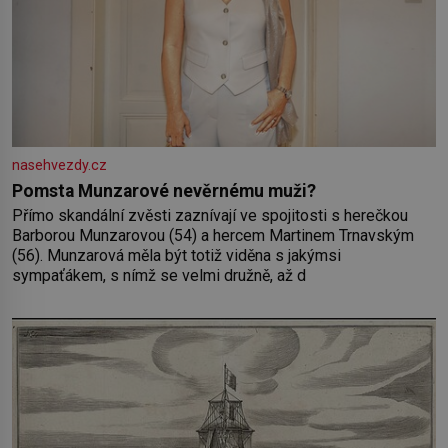
nasehvezdy.cz
Pomsta Munzarové nevěrnému muži?
Přímo skandální zvěsti zaznívají ve spojitosti s herečkou
Barborou Munzarovou (54) a hercem Martinem Trnavským
(56). Munzarová měla být totiž viděna s jakýmsi
sympaťákem, s nímž se velmi družně, až d