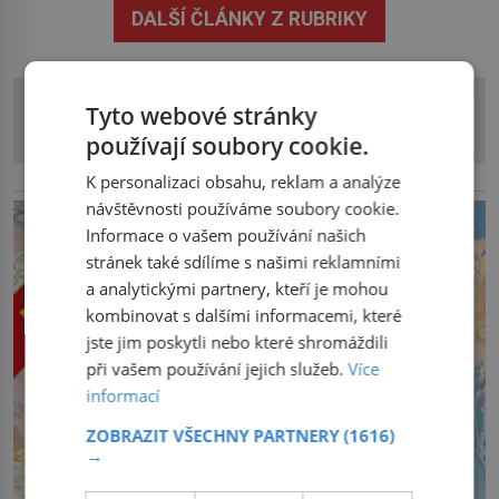
DALŠÍ ČLÁNKY Z RUBRIKY
přetrvává i týdny. Nenápadný tento […]
Tyto webové stránky
používají soubory cookie.
K personalizaci obsahu, reklam a analýze
reklama
návštěvnosti používáme soubory cookie.
Informace o vašem používání našich
stránek také sdílíme s našimi reklamními
a analytickými partnery, kteří je mohou
kombinovat s dalšími informacemi, které
jste jim poskytli nebo které shromáždili
při vašem používání jejich služeb.
Více
informací
ZOBRAZIT VŠECHNY PARTNERY
(1616)
→