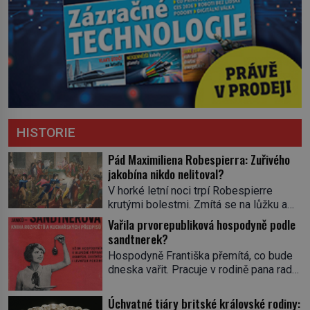
HISTORIE
Pád Maximiliena Robespierra: Zuřivého
jakobína nikdo nelitoval?
V horké letní noci trpí Robespierre
krutými bolestmi. Zmítá se na lůžku a
hlavou mu víří kolotoč myšlenek. Když
Vařila prvorepubliková hospodyně podle
se probere z mdlob, vzpomene si na
sandtnerek?
jednu z pařížských jasnovidek, kterou
Hospodyně Františka přemítá, co bude
před lety navštívil. Prorokovala mu
dneska vařit. Pracuje v rodině pana rady
tragický osud. Tehdy se jí vysmál.
a ten má mlsný jazýček. Zalistuje proto
„Robespierre to dotáhne hodně daleko,“
rychle v jedné ze „sandtnerek“.
Úchvatné tiáry britské královské rodiny:
prohlásil o něm jiný významný