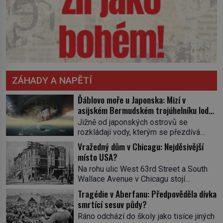
ZÁHADY A NAPĚTÍ
Ďáblovo moře u Japonska: Mizí v
asijském Bermudském trojúhelníku lodě
ve spárech neznámé síly?
Jižně od japonských ostrovů se
rozkládají vody, kterým se přezdívá
Ďáblovo moře. Vypráví se o lodích
Vražedný dům v Chicagu: Nejděsivější
mizejících beze stopy, podivných
místo USA?
světlech, zrádných proudech i mořských
Na rohu ulic West 63rd Street a South
dracích, kteří měli tyto končiny střežit už
Wallace Avenue v Chicagu stojí
v dávných legendách. Je tichomořský
nenápadná pošta. Nemá žádný speciální
Dračí trojúhelník skutečně prokletým
Tragédie v Aberfanu: Předpověděla dívka
nápis ani pamětní desku. A přesto prý
místem, nebo se zde jen nebezpečná
smrtící sesuv půdy?
místní zaměstnanci neradi chodí do
příroda proměnila v jednu z
Ráno odchází do školy jako tisíce jiných
sklepa. Právě tady totiž sídlil sériový
nejpůsobivějších námořních záhad? […]