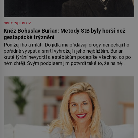
historyplus.cz
Kněz Bohuslav Burian: Metody StB byly horší než
gestapácké trýznění
Ponižují ho a mlátí. Do jídla mu přidávají drogy, nenechají ho
pořádně vyspat a smrtí vyhrožují i jeho nejbližším. Burian
kruté týrání nevydrží a estébákům podepíše všechno, co po
něm chtějí. Svým podpisem jim potvrdí také to, že na něj
během výslechů nikdo nevyvíjel fyzický ani psychický nátlak.
Syn brněnského řezníka chce být knězem a