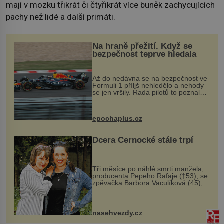
mají v mozku třikrát či čtyřikrát více buněk zachycujících
pachy než lidé a další primáti.
Na hraně přežití. Když se
bezpečnost teprve hledala
Až do nedávna se na bezpečnost ve
Formuli 1 příliš nehledělo a nehody
se jen vršily. Řada pilotů to poznala
na vlastní kůži, často s trvalými
následky nebo bohužel i ztrátou
života. Dnes nepochopiteln...
epochaplus.cz
Dcera Černocké stále trpí
Tři měsíce po náhlé smrti manžela,
producenta Pepeho Rafaje (†53), se
zpěvačka Barbora Vaculíková (45),
dcera Petry Černocké (75), poprvé
ozvala veřejnosti. Na sociální síti
sdílela, že se snaží fung...
nasehvezdy.cz