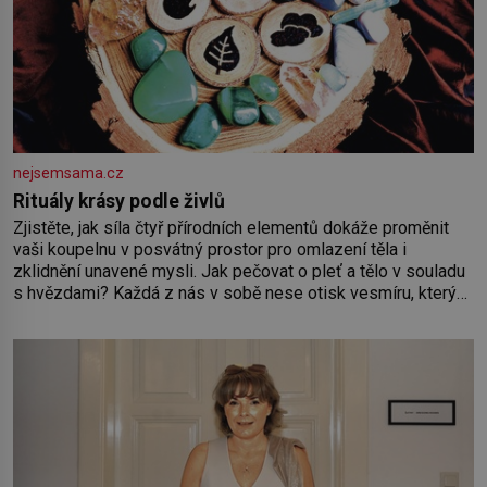
nejsemsama.cz
Rituály krásy podle živlů
Zjistěte, jak síla čtyř přírodních elementů dokáže proměnit
vaši koupelnu v posvátný prostor pro omlazení těla i
zklidnění unavené mysli. Jak pečovat o pleť a tělo v souladu
s hvězdami? Každá z nás v sobě nese otisk vesmíru, který
se projevuje nejen v naší povaze, ale i v potřebách naší
pokožky. Ohnivá znamení Ženy narozené ve znamení Berana,
Lva a Střelce v sobě nesou žár, odvahu a neutuchající elán.
Vaše