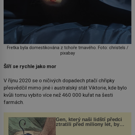
Fretka byla domestikována z tchoře tmavého. Foto: christels /
pixabay
Šíří se rychle jako mor
V říjnu 2020 se o ničivých dopadech ptačí chřipky
přesvědčil mimo jiné i australský stát Viktorie, kde bylo
kvůli tomu vybito více než 460 000 kuřat na šesti
farmách.
Gen, který naši lidští předci
ztratili před miliony let, by
mohl pomoci s léčbou
„nemoci králů“