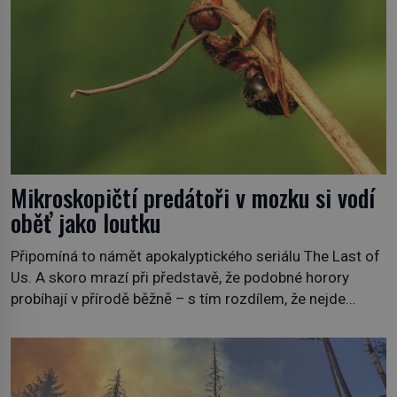
nejdokonalejších organismů […]
Mikroskopičtí predátoři v mozku si vodí
oběť jako loutku
Připomíná to námět apokalyptického seriálu The Last of
Us. A skoro mrazí při představě, že podobné horory
probíhají v přírodě běžně – s tím rozdílem, že nejde
pouze o infekce parazitickou houbou a že predátor
dokáže ovládat jen vývojově nesrovnatelně jednodušší
živočichy, než je člověk. Najít skutečné zombie není nic
nemožného ani v naší přírodě. […]