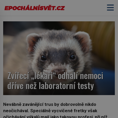
Zvířecí „lékaři“ odhalí nemoci
dříve než laboratorní testy
Nevábně zavánějící trus by dobrovolně nikdo
neočichával. Speciálně vycvičené fretky však
očichávání výkalů mají jako takovou profesi, při níž