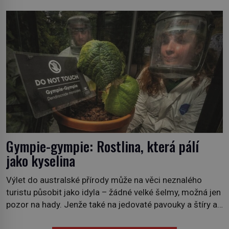
lesních požárů do budoucna minimalizovaly. Lesní
požáry už nejsou problémem pouze vzdáleného
Středomoří. S oteplujícím se klimatem, vysušenou
krajinou a desetiletími lidských zásahů se z nich stává
nový evropský normál […]
Gympie-gympie: Rostlina, která pálí
jako kyselina
Výlet do australské přírody může na věci neznalého
turistu působit jako idyla – žádné velké šelmy, možná jen
pozor na hady. Jenže také na jedovaté pavouky a štíry a
co už tuší málokdo, i na nenápadný keř se srdčitými listy.
Stačí letmý dotyk a ozve se pronikavá bolest, která