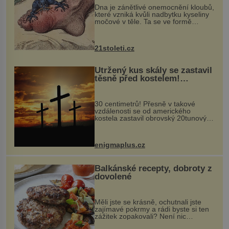
Dna je zánětlivé onemocnění kloubů,
které vzniká kvůli nadbytku kyseliny
močové v těle. Ta se ve formě
krystalků ukládá v blízkosti kloubů,
nejčastěji přitom postihuje palce na
nohou, a způsobuje bole...
21stoleti.cz
Utržený kus skály se zastavil
těsně před kostelem!
Ochránila ho boží síla?
30 centimetrů! Přesně v takové
vzdálenosti se od amerického
kostela zastavil obrovský 20tunový
balvan, který se v květnu 2014
nečekaně odtrhl od nedaleké skály
při její demolici. Podle místních stojí
enigmaplus.cz
...
Balkánské recepty, dobroty z
dovolené
Měli jste se krásně, ochutnali jste
zajímavé pokrmy a rádi byste si ten
zážitek zopakovali? Není nic
snazšího. Pljeskavica (10 porcí)