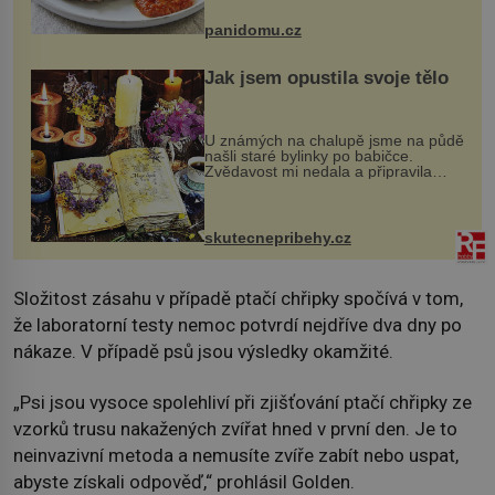
Možná jste ji ochutnali na dovolené v
bývalé Jugoslávii, lze ji vi...
panidomu.cz
Jak jsem opustila svoje tělo
U známých na chalupě jsme na půdě
našli staré bylinky po babičce.
Zvědavost mi nedala a připravila
jsem si z nich lektvar… Zimní pobyt
na chalupě se pro mě vlastní vinou
změnil v děsivý zážitek, na kt...
skutecnepribehy.cz
Složitost zásahu v případě ptačí chřipky spočívá v tom,
že laboratorní testy nemoc potvrdí nejdříve dva dny po
nákaze. V případě psů jsou výsledky okamžité.
„Psi jsou vysoce spolehliví při zjišťování ptačí chřipky ze
vzorků trusu nakažených zvířat hned v první den. Je to
neinvazivní metoda a nemusíte zvíře zabít nebo uspat,
abyste získali odpověď,“ prohlásil Golden.