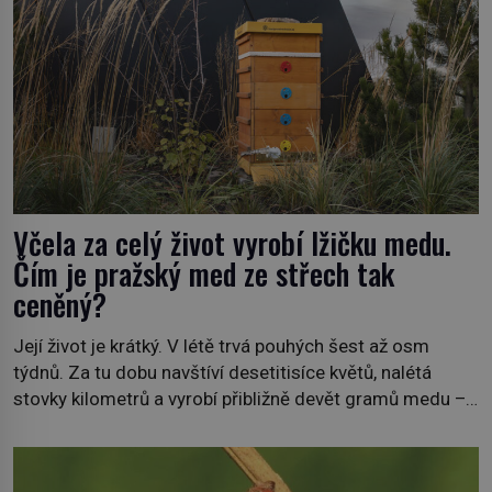
Včela za celý život vyrobí lžičku medu.
Čím je pražský med ze střech tak
ceněný?
Její život je krátký. V létě trvá pouhých šest až osm
týdnů. Za tu dobu navštíví desetitisíce květů, nalétá
stovky kilometrů a vyrobí přibližně devět gramů medu –
zhruba jednu čajovou lžičku. Sama o sobě se může zdát
bezvýznamná. Teprve když se spojí s dalšími desítkami
tisíc příslušnic svého včelstva, vznikne jeden z