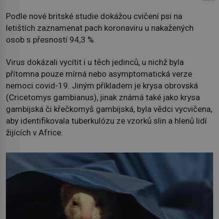
Podle nové britské studie dokážou cvičení psi na
letištích zaznamenat pach koronaviru u nakažených
osob s přesností 94,3 %.
Virus dokázali vycítit i u těch jedinců, u nichž byla
přítomna pouze mírná nebo asymptomatická verze
nemoci covid-19. Jiným příkladem je krysa obrovská
(Cricetomys gambianus), jinak známá také jako krysa
gambijská či křečkomyš gambijská, byla vědci vycvičena,
aby identifikovala tuberkulózu ze vzorků slin a hlenů lidí
žijících v Africe.