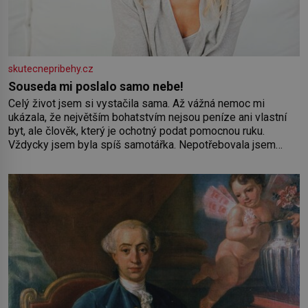
skutecnepribehy.cz
Souseda mi poslalo samo nebe!
Celý život jsem si vystačila sama. Až vážná nemoc mi
ukázala, že největším bohatstvím nejsou peníze ani vlastní
byt, ale člověk, který je ochotný podat pomocnou ruku.
Vždycky jsem byla spíš samotářka. Nepotřebovala jsem
kolem sebe partu kamarádek ani partnera. Stačily mi knihy,
práce a hlavně klid. Hned po studiích jsem odešla z rodného
města,