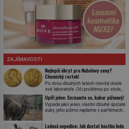
ZAJÍMAVOSTI
Nejlepší úkryt pro Nobelovy ceny?
Chemický roztok!
Po dvou dlouhých letech otevírá dveře
své laboratoře. Oči prolétnou po stole,
aby pak ulpěly na regálu, kde se nachází
Upíří jelen: Seznamte se, kabar pižmový!
všemožné látky. Hledá žluto-oranžovou
Vypadá jako jelen, vlastní dlouhé špičaté
tekutinu, jakmile ji zahlédne, nesmírně
zuby, jeho pižmo najdeme v parfémech
se mu uleví. Teď může svůj plán
celého světa a narazit na něj je velice
dokončit. Pod termínem aqua regia se
těžké. Tato charakteristika sedí na
skrývá směs s názvem lučavka
Ledová expedice: Jak dostat kostku ledu
jediného zástupce zvířecí říše – kabara