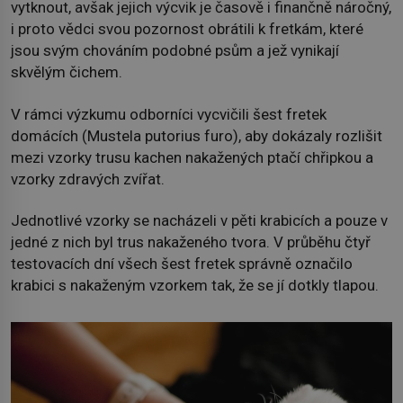
vytknout, avšak jejich výcvik je časově i finančně náročný,
i proto vědci svou pozornost obrátili k fretkám, které
jsou svým chováním podobné psům a jež vynikají
skvělým čichem.
V rámci výzkumu odborníci vycvičili šest fretek
domácích (Mustela putorius furo), aby dokázaly rozlišit
mezi vzorky trusu kachen nakažených ptačí chřipkou a
vzorky zdravých zvířat.
Jednotlivé vzorky se nacházeli v pěti krabicích a pouze v
jedné z nich byl trus nakaženého tvora. V průběhu čtyř
testovacích dní všech šest fretek správně označilo
krabici s nakaženým vzorkem tak, že se jí dotkly tlapou.