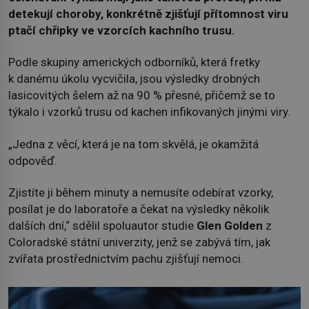
detekují choroby, konkrétně zjišťují přítomnost viru
ptačí chřipky ve vzorcích kachního trusu.
Podle skupiny amerických odborníků, která fretky
k danému úkolu vycvičila, jsou výsledky drobných
lasicovitých šelem až na 90 % přesné, přičemž se to
týkalo i vzorků trusu od kachen infikovaných jinými viry.
„Jedna z věcí, která je na tom skvělá, je okamžitá
odpověď.
Zjistíte ji během minuty a nemusíte odebírat vzorky,
posílat je do laboratoře a čekat na výsledky několik
dalších dní,“ sdělil spoluautor studie
Glen Golden
z
Coloradské státní univerzity, jenž se zabývá tím, jak
zvířata prostřednictvím pachu zjišťují nemoci.