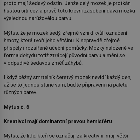
proto mají šedavý odstín. Jenže celý mozek je protkán
hustou sítí cév, a právě toto krevní zásobení dává mozku
výslednou narůžovělou barvu.
Mýtus, že je mozek šedý, zřejmě vznikl kvůli označení
hmoty, která tvoří jeho většinu. K nepravdě zřejmě
přispěly i rozšířené učební pomůcky. Mozky naložené ve
formaldehydu totiž ztrácejí původní barvu a mění se
v odpudivě šedavou změť záhybů.
I když běžný smrtelník čerstvý mozek nevidí každý den,
až se to jednou stane vám, buďte připraveni na paletu
různých barev.
Mýtus č. 6
Kreativci mají dominantní pravou hemisféru
Mýtus, že lidé, kteří se označují za kreativní, mají větší