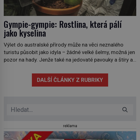
Gympie-gympie: Rostlina, která pálí
jako kyselina
Výlet do australské přírody může na věci neznalého
turistu působit jako idyla – žádné velké šelmy, možná jen
pozor na hady. Jenže také na jedovaté pavouky a štíry a
co už tuší málokdo, i na nenápadný keř se srdčitými listy.
Stačí letmý dotyk a ozve se pronikavá bolest, která
DALŠÍ ČLÁNKY Z RUBRIKY
přetrvává i týdny. Nenápadný tento […]
reklama