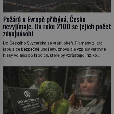
Požárů v Evropě přibývá, Česko
nevyjímaje. Do roku 2100 se jejich počet
zdvojnásobí
Do Českého Švýcarska se vrátil oheň. Plameny z jara
jsou sice bezpečně uhašeny, znovu ale vzplály varovné
hlasy volající po krocích, které by vzrůstající riziko
lesních požárů do budoucna minimalizovaly. Lesní
požáry už nejsou problémem pouze vzdáleného
Středomoří. S oteplujícím se klimatem, vysušenou
krajinou a desetiletími lidských zásahů se z nich stává
nový evropský normál […]