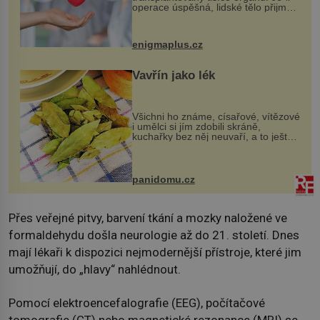
operace úspěšná, lidské tělo přijme
darovaný orgán za své a pacient
může vést plnohodnotný život. Ale co
když při transplantaci nepřijímám...
enigmaplus.cz
Vavřín jako lék
Všichni ho známe, císařové, vítězové
i umělci si jím zdobili skráně,
kuchařky bez něj neuvaří, a to ještě
nevíte, že bobkový list může výrazně
zmírnit některé naše neduhy.
Obsahuje v malém množství ně...
panidomu.cz
Přes veřejné pitvy, barvení tkání a mozky naložené ve
formaldehydu došla neurologie až do 21. století. Dnes
mají lékaři k dispozici nejmodernější přístroje, které jim
umožňují, do „hlavy“ nahlédnout.
Pomocí elektroencefalografie (EEG), počítačové
tomografie (CT) nebo magnetické rezonance (MRI) se