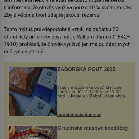
s informací, že člověk využívá pouze 10 % svého mozku.
Zbylá většina tvoří údajně jakousi rezervu.
Tento mýtus pravděpodobně vznikl na začátku 20.
století kdy americký psycholog William James (1842–
1910) prohlásil, že člověk využívá jen malou část svých
duševních zdrojů.
ZÁBOŘSKÁ POUŤ 2025
Tradiční Zábořská pouť, která se
koná v neděli 7.9.2025 od 11:00
hod. u kostela v Záboří, části obce
Kly u Mělníka. V programu naleznete
komentovanou prohlídku kostela,
dobovou hudbu, řemesla, atrakce...
epochanacestach.cz
Gruzínské masové knedlíčky