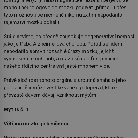
mohou neurologové do mozku podívat „přímo“. I přes
tyto možnosti se nicméně nikomu zatím nepodařilo
tajemství mozku odhalit.
Stále nevíme, co přesně způsobuje degenerativní nemoci
jako je třeba Alzheimerova choroba. Pořád se lidem
nepodařilo spravit rozsáhlé úrazy mozku, jejichž
výsledkem je ochrnutí, a otazníků nad fungováním
našeho řídícího centra visí ještě mnohem více.
Právě složitost tohoto orgánu a urputná snaha o jeho
porozumění může vést ke vzniku polopravd, které
převzaté davem dávají vzniknout mýtům.
Mýtus č. 1
Většina mozku je k ničemu
Na internetu nebo v televizi se často můžeme setkat