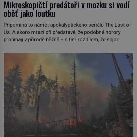
Mikroskopičtí predátoři v mozku si vodí
oběť jako loutku
Připomíná to námět apokalyptického seriálu The Last of
Us. A skoro mrazí při představě, že podobné horory
probíhají v přírodě běžně – s tím rozdílem, že nejde
pouze o infekce parazitickou houbou a že predátor
dokáže ovládat jen vývojově nesrovnatelně jednodušší
živočichy, než je člověk. Najít skutečné zombie není nic
nemožného ani v naší přírodě. […]