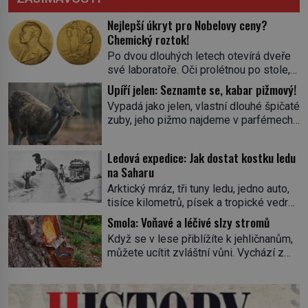
Nejlepší úkryt pro Nobelovy ceny?
Chemický roztok!
Po dvou dlouhých letech otevírá dveře
své laboratoře. Oči prolétnou po stole,
aby pak ulpěly na regálu, kde se nachází
Upíří jelen: Seznamte se, kabar pižmový!
všemožné látky. Hledá žluto-oranžovou
Vypadá jako jelen, vlastní dlouhé špičaté
tekutinu, jakmile ji zahlédne, nesmírně
zuby, jeho pižmo najdeme v parfémech
se mu uleví. Teď může svůj plán
celého světa a narazit na něj je velice
dokončit. Pod termínem aqua regia se
těžké. Tato charakteristika sedí na
skrývá směs s názvem lučavka
Ledová expedice: Jak dostat kostku ledu
jediného zástupce zvířecí říše – kabara
královská. Svůj přídomek nemá pro nic
na Saharu
pižmového. V Evropě ho jako první
za nic, […]
Arktický mráz, tři tuny ledu, jedno auto,
popíše švédský botanik Carl Linné
tisíce kilometrů, písek a tropické vedro.
(1707–1778), jenže v Asii o něm ví už
To je ve zkratce zdánlivě nesplnitelná
celá staletí. Zvíře připomíná jelena,
Smola: Voňavé a léčivé slzy stromů
výzva, která se promění v úžasné
v kohoutku dosahuje […]
Když se v lese přiblížíte k jehličnanům,
dobrodružství a důkaz, že nic není
můžete ucítit zvláštní vůni. Vychází z
nemožné. Vše začíná na podzim 1958
lepkavé látky, která vytéká z
jako hec. Rádio Luxembourg přichází s
poraněného kmene. Kdysi lidé věřili, že
neobvyklou výzvou. Tomu, kdo dokáže
právě v ní je síla stromu. Smola také
dopravit ze severního polárního kruhu
patří k nejstarším surovinám, s nimiž