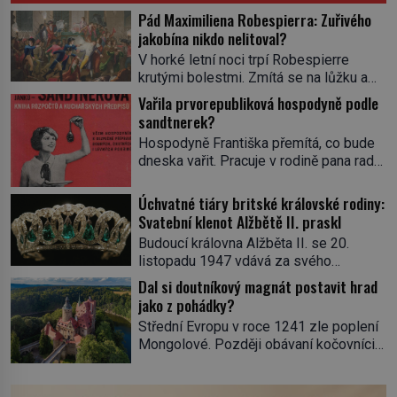
Pád Maximiliena Robespierra: Zuřivého
jakobína nikdo nelitoval?
V horké letní noci trpí Robespierre
krutými bolestmi. Zmítá se na lůžku a
hlavou mu víří kolotoč myšlenek. Když
Vařila prvorepubliková hospodyně podle
se probere z mdlob, vzpomene si na
sandtnerek?
jednu z pařížských jasnovidek, kterou
Hospodyně Františka přemítá, co bude
před lety navštívil. Prorokovala mu
dneska vařit. Pracuje v rodině pana rady
tragický osud. Tehdy se jí vysmál.
a ten má mlsný jazýček. Zalistuje proto
„Robespierre to dotáhne hodně daleko,“
rychle v jedné ze „sandtnerek“.
Úchvatné tiáry britské královské rodiny:
prohlásil o něm jiný významný
„Zaplaťpánbůh, že už nemusíme chodit
Svatební klenot Alžbětě II. praskl
francouzský revolucionář, Honoré de
s lístky,“ povzdechne si směrem ke
Mirabeau […]
Budoucí královna Alžběta II. se 20.
služce, kterou má v kuchyni k ruce.
listopadu 1947 vdává za svého
Ještě v prvních letech nové republiky
vyvoleného Filipa Mountbattena. Aby
Dal si doutníkový magnát postavit hrad
fungoval kvůli nedostatku zboží
měla na obřad ve Westminsteru podle
jako z pohádky?
přídělový systém. […]
tradice „něco vypůjčeného“, její matka jí
Střední Evropu v roce 1241 zle poplení
věnuje jedinečný šperk ze své
Mongolové. Později obávaní kočovníci
soukromé kolekce – diamantovou tiáru
sice odtáhnou, všichni ale počítají s
královny Marie. „Je to ošklivá špičatá
jejich návratem. Václav I. proto začne
tiára,“ zhodnotil klenot britský politik Sir