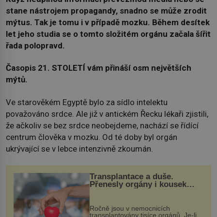
stane nástrojem propagandy, snadno se může zrodit
mýtus. Tak je tomu i v případě mozku. Během desítek
let jeho studia se o tomto složitém orgánu začala šířit
řada polopravd.
Časopis 21. STOLETÍ vám přináší osm největších
mýtů.
Ve starověkém Egyptě bylo za sídlo intelektu
považováno srdce. Ale již v antickém Řecku lékaři zjistili,
že ačkoliv se bez srdce neobejdeme, nachází se řídící
centrum člověka v mozku. Od té doby byl orgán
ukrývající se v lebce intenzivně zkoumán.
Transplantace a duše.
Přenesly orgány i kousek
osobnosti dárce?
Ročně jsou v nemocnicích
transplantovány tisíce orgánů. Je-li