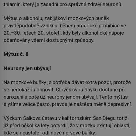
thiamin, který je zásadní pro správné zdraví neuronů.
Mýtus o alkoholu, zabijákovi mozkových buněk
pravděpodobně vzniknul během americké prohibice ve
20.–30. letech 20. století, kdy byly alkoholické nápoje
očerňovány všemi dostupnými způsoby.
Mýtus č. 8
Neurony jen ubývají
Na mozkové buňky je potřeba dávat extra pozor, protože
se nedokážou obnovit. Člověk svou dávku dostane při
narození a poté už neurony jenom ubývají. Tento mýtus
slyšíme velice často, pravda je naštěstí méně depresivní.
Výzkum Salkova ústavu v kalifornském San Diegu totiž
již před několika lety potvrdil, že v mozku existují oblasti,
kde se neustále rodí nové nervové buňky.