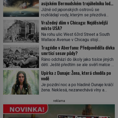
asijském Bermudském trojúhelníku lodě
ve spárech neznámé síly?
Jižně od japonských ostrovů se
rozkládají vody, kterým se přezdívá
Ďáblovo moře. Vypráví se o lodích
Vražedný dům v Chicagu: Nejděsivější
mizejících beze stopy, podivných
místo USA?
světlech, zrádných proudech i mořských
Na rohu ulic West 63rd Street a South
dracích, kteří měli tyto končiny střežit už
Wallace Avenue v Chicagu stojí
v dávných legendách. Je tichomořský
nenápadná pošta. Nemá žádný speciální
Dračí trojúhelník skutečně prokletým
Tragédie v Aberfanu: Předpověděla dívka
nápis ani pamětní desku. A přesto prý
místem, nebo se zde jen nebezpečná
smrtící sesuv půdy?
místní zaměstnanci neradi chodí do
příroda proměnila v jednu z
Ráno odchází do školy jako tisíce jiných
sklepa. Právě tady totiž sídlil sériový
nejpůsobivějších námořních záhad? […]
dětí. Ještě předtím se ale svěří matce s
vrah H. H. Holmes a také
podivným snem. Ve škole, kterou dobře
nejpropracovanější past na lidi
Upírka z Dunaje: Žena, která chodila po
zná, tentokrát nevidí budovu ani
v dějinách americké kriminalistiky.
vodě
spolužáky. Místo nich se před ní tyčí
Herman Webster Mudgett (1861–1896)
Je pozdní noc a po hladině Dunaje kráčí
cosi temného. O několik hodin později je
přijíždí […]
žena. Neklesá, nezanechává vlny a
mrtvá. Mohla devítiletá Zahlédla vlastní
pohybuje se tiše, jako by černá voda
osud? Dne 21. října 1966 se velšská
pod ní byla dlažbou. Muž, který ji z
reklama
vesnice Aberfan […]
břehu pozoruje, ji údajně poznává, jenže
Ruža Vlajna má být v tu chvíli mrtvá celé
století. Vesnice Kisiljevo v