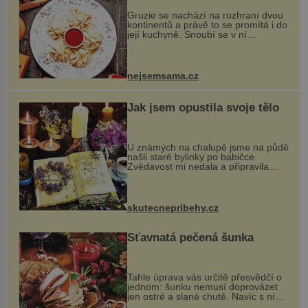
Gruzie se nachází na rozhraní dvou
kontinentů a právě to se promítá i do
její kuchyně. Snoubí se v ní
evropské a asijské chutě a díky tomu
vznikají rozmanité a chuťově bohaté
pokrmy, které rozhodně st...
nejsemsama.cz
Jak jsem opustila svoje tělo
U známých na chalupě jsme na půdě
našli staré bylinky po babičce.
Zvědavost mi nedala a připravila
jsem si z nich lektvar… Zimní pobyt
na chalupě se pro mě vlastní vinou
změnil v děsivý zážitek, na kt...
skutecnepribehy.cz
Šťavnatá pečená šunka
Tahle úprava vás určitě přesvědčí o
jednom: šunku nemusí doprovázet
jen ostré a slané chutě. Navíc s ní
nakrmíte poměrně hodně hladových