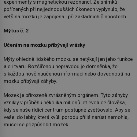
experimenty s magnetickou rezonancí. Ze snímků
pořízených při nejjednodušších úkonech vyplynulo, že
většina mozku je zapojena i při základních činnostech.
Mýtus č. 2
Učením na mozku přibývají vrásky
Mýty ohledně lidského mozku se netýkají jen jeho funkce
ale i tvaru. Rozšířenou nepravdou je domněnka, že
s každou nově naučenou informací nebo dovedností na
mozku přibývají záhyby.
Mozek je přirozeně zvrásněným orgánem. Tyto záhyby
vznikly v průběhu několika milionů let evoluce člověka,
kdy se naše řídící centrum postupně zvětšovalo. Aby se
vešel do lebky, která kvůli porodu příliš narůst nemohla,
musel se přizpůsobit mozek.