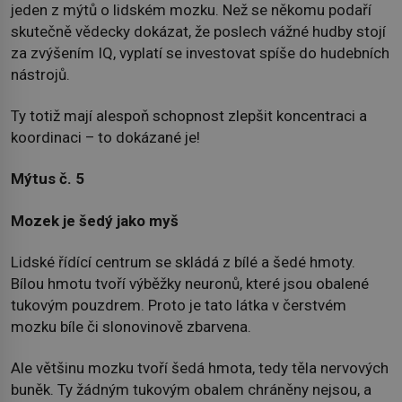
jeden z mýtů o lidském mozku. Než se někomu podaří
skutečně vědecky dokázat, že poslech vážné hudby stojí
za zvýšením IQ, vyplatí se investovat spíše do hudebních
nástrojů.
Ty totiž mají alespoň schopnost zlepšit koncentraci a
koordinaci – to dokázané je!
Mýtus č. 5
Mozek je šedý jako myš
Lidské řídící centrum se skládá z bílé a šedé hmoty.
Bílou hmotu tvoří výběžky neuronů, které jsou obalené
tukovým pouzdrem. Proto je tato látka v čerstvém
mozku bíle či slonovinově zbarvena.
Ale většinu mozku tvoří šedá hmota, tedy těla nervových
buněk. Ty žádným tukovým obalem chráněny nejsou, a