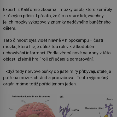
Experti z Kalifornie zkoumali mozky osob, které zemřely
z různých příčin. I přesto, že šlo o staré lidi, všechny
jejich mozky vykazovaly známky nedávného buněčného
dělení.
Tato činnost byla vidět hlavně v hippokampu – části
mozku, která hraje důležitou roli v krátkodobém
uchovávání informací. Podle vědců nové neurony v této
oblasti zřejmě hrají roli při učení a pamatování.
I když tedy nervové buňky do jisté míry přibývají, stále je
potřeba mozek chránit a procvičovat. Tento výjimečný
orgán máme totiž pořád jenom jeden.