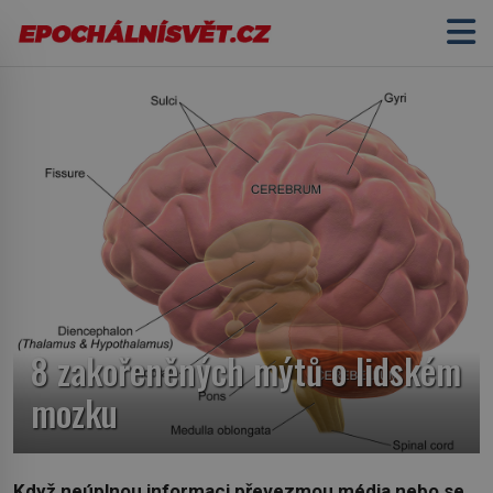
8 zakořeněných mýtů o lidském
mozku
Když neúplnou informaci převezmou média nebo se