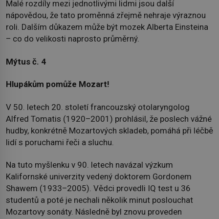
Malé rozdíly mezi jednotlivými lidmi jsou další
nápovědou, že tato proměnná zřejmě nehraje výraznou
roli. Dalším důkazem může být mozek Alberta Einsteina
– co do velikosti naprosto průměrný.
Mýtus č. 4
Hlupákům pomůže Mozart!
V 50. letech 20. století francouzský otolaryngolog
Alfred Tomatis (1920–2001) prohlásil, že poslech vážné
hudby, konkrétně Mozartových skladeb, pomáhá při léčbě
lidí s poruchami řeči a sluchu.
Na tuto myšlenku v 90. letech navázal výzkum
Kalifornské univerzity vedený doktorem Gordonem
Shawem (1933–2005). Vědci provedli IQ test u 36
studentů a poté je nechali několik minut poslouchat
Mozartovy sonáty. Následně byl znovu proveden