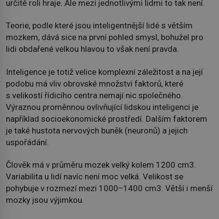
určitě roli hraje. Ale mezi jednotlivými lidmi to tak není.
Teorie, podle které jsou inteligentnější lidé s větším
mozkem, dává sice na první pohled smysl, bohužel pro
lidi obdařené velkou hlavou to však není pravda.
Inteligence je totiž velice komplexní záležitost a na její
podobu má vliv obrovské množství faktorů, které
s velikostí řídicího centra nemají nic společného.
Výraznou proměnnou ovlivňující lidskou inteligenci je
například socioekonomické prostředí. Dalším faktorem
je také hustota nervových buněk (neuronů) a jejich
uspořádání.
Člověk má v průměru mozek velký kolem 1200 cm3.
Variabilita u lidí navíc není moc velká. Velikost se
pohybuje v rozmezí mezi 1000–1400 cm3. Větší i menší
mozky jsou výjimkou.