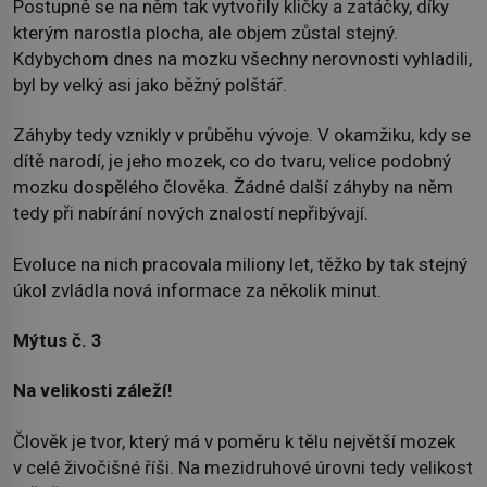
Postupně se na něm tak vytvořily kličky a zatáčky, díky
kterým narostla plocha, ale objem zůstal stejný.
Kdybychom dnes na mozku všechny nerovnosti vyhladili,
byl by velký asi jako běžný polštář.
Záhyby tedy vznikly v průběhu vývoje. V okamžiku, kdy se
dítě narodí, je jeho mozek, co do tvaru, velice podobný
mozku dospělého člověka. Žádné další záhyby na něm
tedy při nabírání nových znalostí nepřibývají.
Evoluce na nich pracovala miliony let, těžko by tak stejný
úkol zvládla nová informace za několik minut.
Mýtus č. 3
Na velikosti záleží!
Člověk je tvor, který má v poměru k tělu největší mozek
v celé živočišné říši. Na mezidruhové úrovni tedy velikost