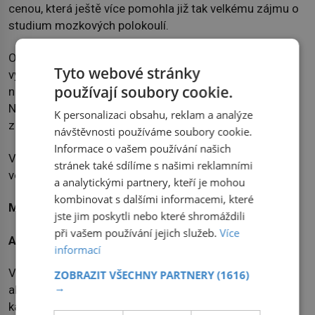
cenou, která ještě více pomohla již tak velkému zájmu o
studium mozkových polokoulí.
Od 60. let 20. století proběhlo obrovské množství
Tyto webové stránky
výzkumů na téma hemisfér. Žádnému týmu se však
používají soubory cookie.
nepodařilo potvrdit výsledky, k nimž došel Sperry.
Naopak to vypadá, že do jednotlivých úkonů jsou
K personalizaci obsahu, reklam a analýze
zapojeny vždy obě části mozku, i když každá jinak.
návštěvnosti používáme soubory cookie.
Informace o vašem používání našich
Ve výsledku tedy na to, zda je člověk kreativní či nikoliv,
stránek také sdílíme s našimi reklamními
velikost mozkových hemisfér žádný vliv nemá.
a analytickými partnery, kteří je mohou
kombinovat s dalšími informacemi, které
Mýtus č. 7
jste jim poskytli nebo které shromáždili
při vašem používání jejich služeb.
Více
Alkohol – zabiják mozkových buněk
informací
Varování, abychom se vyvarovali nadměrné konzumaci
ZOBRAZIT VŠECHNY PARTNERY
(1616)
→
alkoholu, protože zabíjí mozkové buňky, slyšel snad
každý. Přitom jde pouze o další mýtus spojený