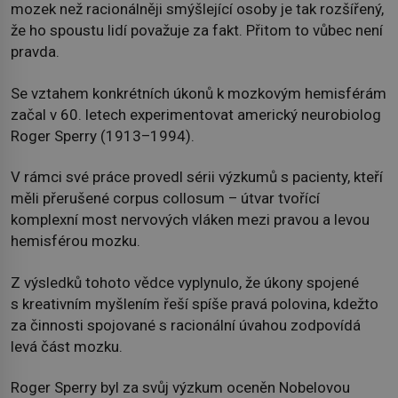
mozek než racionálněji smýšlející osoby je tak rozšířený,
že ho spoustu lidí považuje za fakt. Přitom to vůbec není
pravda.
Se vztahem konkrétních úkonů k mozkovým hemisférám
začal v 60. letech experimentovat americký neurobiolog
Roger Sperry (1913–1994).
V rámci své práce provedl sérii výzkumů s pacienty, kteří
měli přerušené corpus collosum – útvar tvořící
komplexní most nervových vláken mezi pravou a levou
hemisférou mozku.
Z výsledků tohoto vědce vyplynulo, že úkony spojené
s kreativním myšlením řeší spíše pravá polovina, kdežto
za činnosti spojované s racionální úvahou zodpovídá
levá část mozku.
Roger Sperry byl za svůj výzkum oceněn Nobelovou