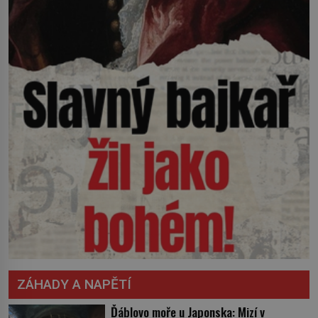
ZÁHADY A NAPĚTÍ
Ďáblovo moře u Japonska: Mizí v