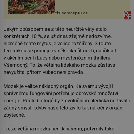
krků. Ingredience sádlo 3 kg šunky
vcelku 3 stroužky česneku hl...
tisicereceptu.cz
Jakým způsobem se z této neurčité věty stalo
konkrétních 10 %, se už dnes zřejmě nedozvíme,
nicméně tento mýtus je velice rozšířený. S touto
tématikou se pracuje i v několika filmech, například
v akčním sci-fi Lucy nebo mysteriózním thrilleru
Všemocný. To, že většina lidského mozku zůstává
nevyužita, přitom vůbec není pravda.
Mozek je velice nákladný orgán. Ke svému vývoji i
správnému fungování potřebuje obrovské množství
energie. Podle biologů by z evolučního hlediska nedávalo
žádný smysl, kdyby naše tělo živilo tak náročný orgán
zbytečně.
To, že většina mozku není k ničemu, potvrdily také