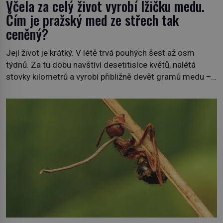
Včela za celý život vyrobí lžičku medu.
Čím je pražský med ze střech tak
ceněný?
Její život je krátký. V létě trvá pouhých šest až osm
týdnů. Za tu dobu navštíví desetitisíce květů, nalétá
stovky kilometrů a vyrobí přibližně devět gramů medu –
zhruba jednu čajovou lžičku. Sama o sobě se může zdát
bezvýznamná. Teprve když se spojí s dalšími desítkami
tisíc příslušnic svého včelstva, vznikne jeden z
nejdokonalejších organismů […]