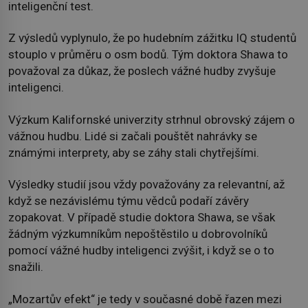
inteligenční test.
Z výsledů vyplynulo, že po hudebním zážitku IQ studentů
stouplo v průměru o osm bodů. Tým doktora Shawa to
považoval za důkaz, že poslech vážné hudby zvyšuje
inteligenci.
Výzkum Kalifornské univerzity strhnul obrovský zájem o
vážnou hudbu. Lidé si začali pouštět nahrávky se
známými interprety, aby se záhy stali chytřejšími.
Výsledky studií jsou vždy považovány za relevantní, až
když se nezávislému týmu vědců podaří závěry
zopakovat. V případě studie doktora Shawa, se však
žádným výzkumníkům nepoštěstilo u dobrovolníků
pomocí vážné hudby inteligenci zvýšit, i když se o to
snažili.
„Mozartův efekt“ je tedy v současné době řazen mezi