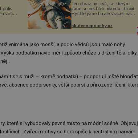
Ten obraz byl kýč, se kterým
 příliš
jsme se nechtěli nikomu chlubit.
n vršily.
Rychle jsme ho ale vraceli na
a vlastní
jeho místo. S manželem
následky
Vaškem jsme si pořídili
skutecnepribehy.cz
ivota.
chaloupku, takový domek na
severu Čech, kde jsme si
naplánova...
totiž vnímána jako menší, a podle vědců jsou malé nohy
u. Výška podpatku navíc mění způsob chůze a držení těla, díky
ěji.
známit se s muži – kromě podpatků – podporují ještě blonďa
vě, absence podprsenky, větší poprsí a přirozené líčení, kter
ry, které si vybudovaly pevné místo na módní scéně. Objevuj
a doplňcích. Zvířecí motivy se hodí spíše k neutrálním barvám.