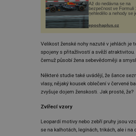
Až do nedávna se na
bezpečnost ve Formuli 1
nehledělo a nehody se je
Řada pilotů to poznala n
kůži, často s trvalými 
epochaplus.cz
nebo bohužel i ztrátou ž
Dnes nepochopiteln...
Velikost ženské nohy nazuté v jehlách je 
spojeny s přitažlivostí a svěží atraktivito
čemuž působí žena sebevědoměji a smysln
Některé studie také uvádějí, že šance se
vlasy, nějaký kousek oblečení v červené bar
zvyšuje dojem ženskosti. Jak prosté, že?
Zvířecí vzory
Leopardí motivy nebo zebří pruhy jsou vzo
se na kalhotách, legínách, trikách, ale i n