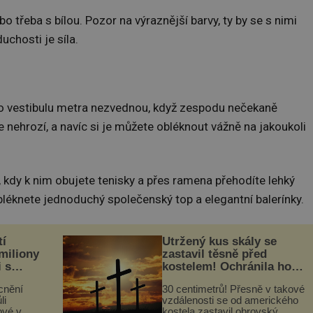
třeba s bílou. Pozor na výraznější barvy, ty by se s nimi
uchosti je síla.
do vestibulu metra nezvednou, když zespodu nečekaně
 nehrozí, a navíc si je můžete obléknout vážně na jakoukoli
i, kdy k nim obujete tenisky a přes ramena přehodíte lehký
obléknete jednoduchý společenský top a elegantní balerínky.
tí
Utržený kus skály se
 miliony
zastavil těsně před
i s
kostelem! Ochránila ho
lů“
boží síla?
cnění
30 centimetrů! Přesně v takové
li
vzdálenosti se od amerického
ové v
kostela zastavil obrovský