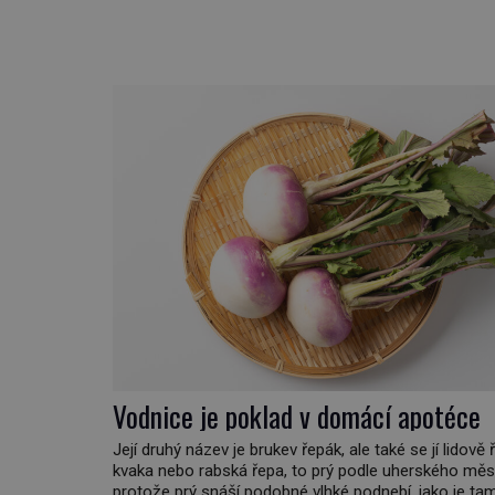
sbírá zbytky semínek Jeho domovinou je prakticky c
Austrálie s výjimkou pobřežní oblasti. […]
Vodnice je poklad v domácí apotéce
Její druhý název je brukev řepák, ale také se jí lidově ř
kvaka nebo rabská řepa, to prý podle uherského měs
protože prý snáší podobné vlhké podnebí, jako je ta