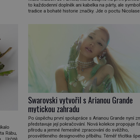
elá
to každodenní doplněk ani kabelka na párty, ale symbol
tradice a bohaté historie značky. Jde o poctu Nicolase
Ghesquièra rodinnému sídlu Vuittonů na adrese 18 Ru
Vuitton, které bylo postaveno v roce 1869. […]
Swarovski vytvořil s Arianou Grande
mytickou zahradu
Po úspěchu první spolupráce s Arianou Grande nyní z
představuje její pokračování. Nová kolekce propojuje fa
íkalo
přírodu a jemné řemeslné zpracování do svěžího,
ta Rábu,
prosvětleného designového příběhu. Téměř třicítka šp
m. Určitě