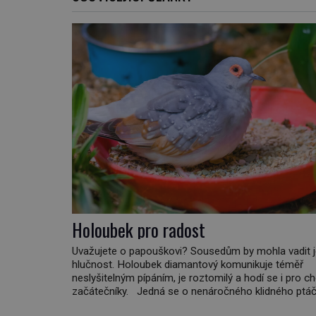
Holoubek pro radost
Uvažujete o papouškovi? Sousedům by mohla vadit 
hlučnost. Holoubek diamantový komunikuje téměř
neslyšitelným pípáním, je roztomilý a hodí se i pro c
začátečníky. Jedná se o nenáročného klidného ptáčk
většinu dne jen posedává. Hodně času tráví na zemi,