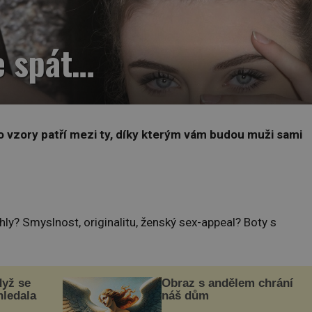
e spát…
o vzory patří mezi ty, díky kterým vám budou muži sami
hly? Smyslnost, originalitu, ženský sex-appeal? Boty s
dyž se
Obraz s andělem chrání
hledala
náš dům