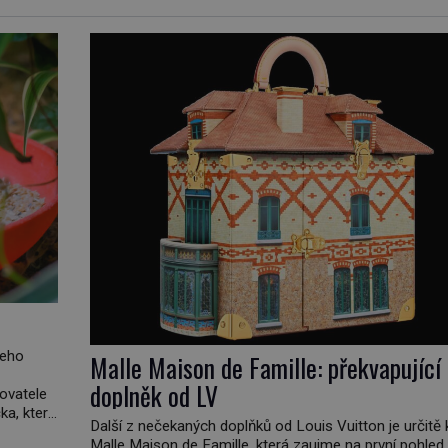
jeho
Malle Maison de Famille: překvapující
doplněk od LV
hovatele
a, který
Další z nečekaných doplňků od Louis Vuitton je určitě 
 kde
Malle Maison de Famille, která zaujme na první pohled.