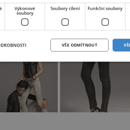
k, ke kterému připoutáte jeho zrak. Ať už se rozhodnete pro
é
Výkonové
Soubory cílení
Funkční soubory
šlápnete vedle. Kůže i veškeré její imitace vaše nohy totiž
soubory
víc boty na vysokém podpatku, věřte, že se vámi otočí
ODROBNOSTI
VŠE ODMÍTNOUT
VŠ