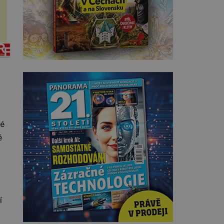
té
é
í