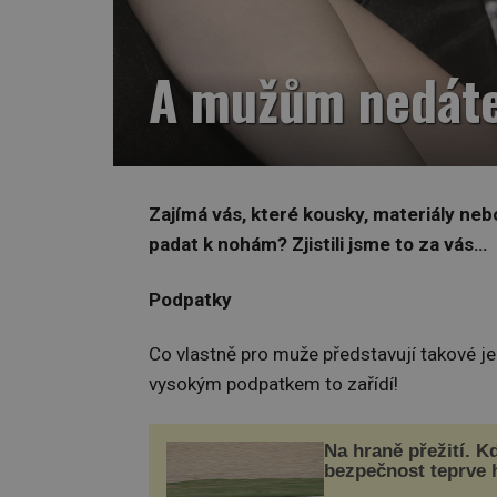
A mužům nedát
Zajímá vás, které kousky, materiály neb
padat k nohám? Zjistili jsme to za vás…
Podpatky
Co vlastně pro muže představují takové je
vysokým podpatkem to zařídí!
Na hraně přežití. K
bezpečnost teprve 