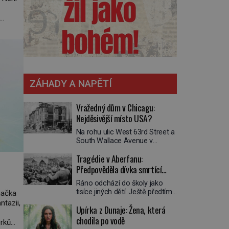
e Louis
ZÁHADY A NAPĚTÍ
Vražedný dům v Chicagu:
Nejděsivější místo USA?
Na rohu ulic West 63rd Street a
South Wallace Avenue v
Chicagu stojí nenápadná pošta.
Tragédie v Aberfanu:
Nemá žádný speciální nápis ani
pamětní desku. A přesto prý
Předpověděla dívka smrtící
místní zaměstnanci neradi
sesuv půdy?
Ráno odchází do školy jako
chodí do sklepa. Právě tady
tisíce jiných dětí. Ještě předtím
načka
totiž sídlil sériový vrah H. H.
se ale svěří matce s podivným
Holmes a také
ntazii,
Upírka z Dunaje: Žena, která
snem. Ve škole, kterou dobře
nejpropracovanější past na lidi
zná, tentokrát nevidí budovu ani
chodila po vodě
v dějinách americké
erků
spolužáky. Místo nich se před ní
kriminalistiky. Herman Webster