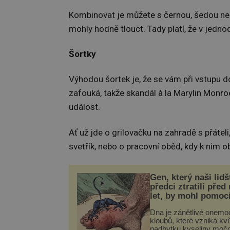
Kombinovat je můžete s černou, šedou nebo 
mohly hodně tlouct. Tady platí, že v jednod
Šortky
Výhodou šortek je, že se vám při vstupu 
zafouká, takže skandál à la Marylin Monroe
událost.
Ať už jde o grilovačku na zahradě s přátel
svetřík, nebo o pracovní oběd, kdy k nim 
Gen, který naši lidš
předci ztratili před
let, by mohl pomoc
léčbou „nemoci krá
Dna je zánětlivé onemo
kloubů, které vzniká kvů
nadbytku kyseliny moč