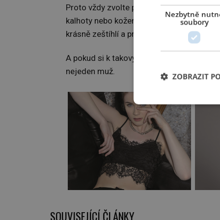
Proto vždy zvolte pouze jeden kožený prve
Nezbytně nutn
kalhoty nebo koženkové legíny, rozhodně ne
soubory
krásně zeštíhlí a prodlouží.
A pokud si k takovým kalhotám obujete na
nejeden muž.
ZOBRAZIT P
SOUVISEJÍCÍ ČLÁNKY