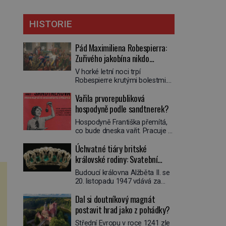
HISTORIE
Pád Maximiliena Robespierra:
Zuřivého jakobína nikdo
nelitoval?
V horké letní noci trpí
Robespierre krutými bolestmi.
Zmítá se na lůžku a hlavou mu
Vařila prvorepubliková
víří kolotoč myšlenek. Když se
probere z mdlob, vzpomene si
hospodyně podle sandtnerek?
na jednu z pařížských
Hospodyně Františka přemítá,
jasnovidek, kterou před lety
co bude dneska vařit. Pracuje v
navštívil. Prorokovala mu
rodině pana rady a ten má
tragický osud. Tehdy se jí
Úchvatné tiáry britské
mlsný jazýček. Zalistuje proto
vysmál. „Robespierre to
rychle v jedné ze „sandtnerek“.
královské rodiny: Svatební
dotáhne hodně daleko,“
„Zaplaťpánbůh, že už
prohlásil o něm jiný významný
klenot Alžbětě II. praskl
Budoucí královna Alžběta II. se
nemusíme chodit s lístky,“
francouzský revolucionář,
20. listopadu 1947 vdává za
povzdechne si směrem ke
Honoré de Mirabeau […]
svého vyvoleného Filipa
služce, kterou má v kuchyni k
Dal si doutníkový magnát
Mountbattena. Aby měla na
ruce. Ještě v prvních letech
obřad ve Westminsteru podle
postavit hrad jako z pohádky?
nové republiky fungoval kvůli
tradice „něco vypůjčeného“, její
nedostatku zboží přídělový
Střední Evropu v roce 1241 zle
matka jí věnuje jedinečný šperk
systém. […]