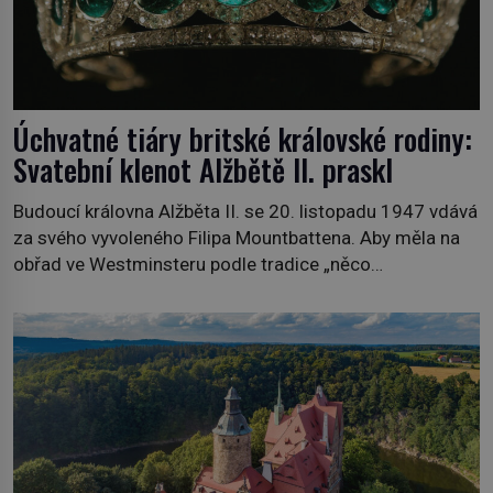
Úchvatné tiáry britské královské rodiny:
Svatební klenot Alžbětě II. praskl
Budoucí královna Alžběta II. se 20. listopadu 1947 vdává
za svého vyvoleného Filipa Mountbattena. Aby měla na
obřad ve Westminsteru podle tradice „něco
vypůjčeného“, její matka jí věnuje jedinečný šperk ze své
soukromé kolekce – diamantovou tiáru královny Marie.
„Je to ošklivá špičatá tiára,“ zhodnotil klenot britský
politik Sir Henry Channon (1897–1958), když si […]