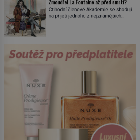
Zmoudřel La Fontaine až před smrtí?
tisícovka Červených košil, které vedl do
Ctihodní členové Akademie se shodují
boje slavný italský revolucionář
na přijetí jednoho z nejznámějších
Giuseppe Garibaldi. Pro své
spisovatelů do svých řad. Čeká se jen
skálopevné přesvědčení o nutnosti
na potvrzení volby králem. „Cože? La
sjednotit Itálii se nejednou ocitl v
Fontaine? Toho nikdy neschválím!“
hledáčku úřadů i […]
prská panovník. Dlouho se Jean de La
Fontaine, narozený 8. července 1621,
nemůže rozhodnout, co v životě vlastně
bude dělat. Převezme práci lesního
dozorce po svém otci, ale víc […]