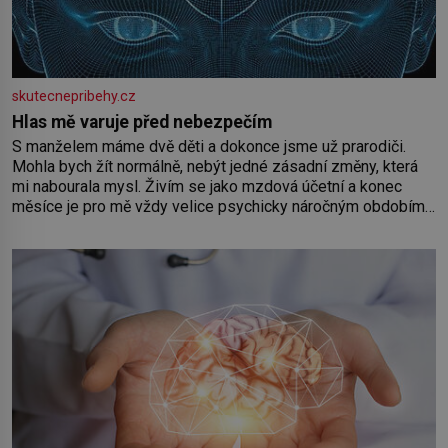
skutecnepribehy.cz
Hlas mě varuje před nebezpečím
S manželem máme dvě děti a dokonce jsme už prarodiči.
Mohla bych žít normálně, nebýt jedné zásadní změny, která
mi nabourala mysl. Živím se jako mzdová účetní a konec
měsíce je pro mě vždy velice psychicky náročným obdobím.
Od té chvíle, co máme vnoučata, mi dcera čím dál častěji volá
o pomoc, co se hlídání týče. Dalo by se