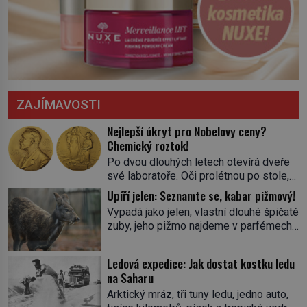
ZAJÍMAVOSTI
Nejlepší úkryt pro Nobelovy ceny?
Chemický roztok!
Po dvou dlouhých letech otevírá dveře
své laboratoře. Oči prolétnou po stole,
aby pak ulpěly na regálu, kde se nachází
Upíří jelen: Seznamte se, kabar pižmový!
všemožné látky. Hledá žluto-oranžovou
Vypadá jako jelen, vlastní dlouhé špičaté
tekutinu, jakmile ji zahlédne, nesmírně
zuby, jeho pižmo najdeme v parfémech
se mu uleví. Teď může svůj plán
celého světa a narazit na něj je velice
dokončit. Pod termínem aqua regia se
těžké. Tato charakteristika sedí na
skrývá směs s názvem lučavka
Ledová expedice: Jak dostat kostku ledu
jediného zástupce zvířecí říše – kabara
královská. Svůj přídomek nemá pro nic
na Saharu
pižmového. V Evropě ho jako první
za nic, […]
Arktický mráz, tři tuny ledu, jedno auto,
popíše švédský botanik Carl Linné