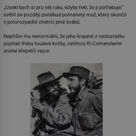
„Usekl bych si pro něj ruku, kdyby řekl, že ji potřebuje,“
svěřil se později poněkud pomatený muž, který skončil
v polorozpadlé chatrči plné švábů.
Nepřišlo mu nenormální, že jeho krajané z nedostatku
pojídali třeba toulavé kočky, zatímco El Comandante
snídal křepelčí vejce.