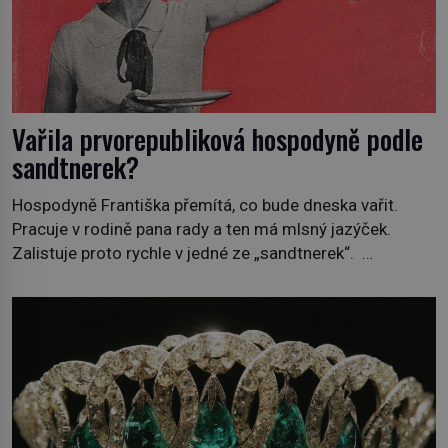
Vařila prvorepubliková hospodyně podle
sandtnerek?
Hospodyně Františka přemítá, co bude dneska vařit.
Pracuje v rodině pana rady a ten má mlsný jazýček.
Zalistuje proto rychle v jedné ze „sandtnerek“.
„Zaplaťpánbůh, že už nemusíme chodit s lístky,“
povzdechne si směrem ke služce, kterou má v kuchyni k
ruce. Ještě v prvních letech nové republiky fungoval kvůli
nedostatku zboží přídělový systém. […]