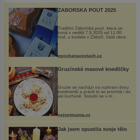
ZÁBOŘSKÁ POUŤ 2025
Tradiční Zábořská pouť, která se
koná v neděli 7.9.2025 od 11:00
hod. u kostela v Záboří, části obce
Kly u Mělníka. V programu naleznete
komentovanou prohlídku kostela,
dobovou hudbu, řemesla, atrakce...
epochanacestach.cz
Gruzínské masové knedlíčky
Gruzie se nachází na rozhraní dvou
kontinentů a právě to se promítá i do
její kuchyně. Snoubí se v ní
evropské a asijské chutě a díky tomu
vznikají rozmanité a chuťově bohaté
pokrmy, které rozhodně st...
nejsemsama.cz
Jak jsem opustila svoje tělo