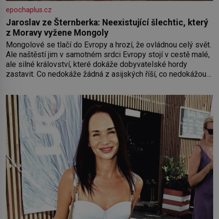
epochaplus.cz
Jaroslav ze Šternberka: Neexistující šlechtic, který
z Moravy vyžene Mongoly
Mongolové se tlačí do Evropy a hrozí, že ovládnou celý svět.
Ale naštěstí jim v samotném srdci Evropy stojí v cestě malé,
ale silné království, které dokáže dobyvatelské hordy
zastavit. Co nedokáže žádná z asijských říší, co nedokážou
Němci – to dokáže český král. Nebo že by ne? Mongolové
od roku 1223 postupují podél Kaspického a Azovského
moře,