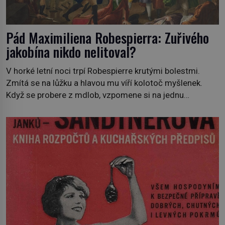
Pád Maximiliena Robespierra: Zuřivého
jakobína nikdo nelitoval?
V horké letní noci trpí Robespierre krutými bolestmi.
Zmítá se na lůžku a hlavou mu víří kolotoč myšlenek.
Když se probere z mdlob, vzpomene si na jednu
z pařížských jasnovidek, kterou před lety navštívil.
Prorokovala mu tragický osud. Tehdy se jí vysmál.
„Robespierre to dotáhne hodně daleko,“ prohlásil o něm
jiný významný francouzský revolucionář, Honoré de
Mirabeau […]