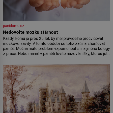
panidomu.cz
Nedovolte mozku stárnout
Každý, komu je přes 25 let, by měl pravidelně procvičovat
mozkové závity. V tomto období se totiž začíná zhoršovat
paměť. Možná máte problém vzpomenout si na jméno kolegy
z práce. Nebo marně v paměti lovíte název knížky, kterou jste
nedávno přečetli. Je to opravdu tak, s věkem jako kdyby se
paměť rozhodla stávkovat. Cvičte