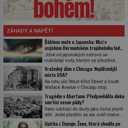
ZÁHADY A NAPĚTÍ
Ďáblovo moře u Japonska: Mizí v
asijském Bermudském trojúhelníku lodě
ve spárech neznámé síly?
Jižně od japonských ostrovů se
rozkládají vody, kterým se přezdívá
Ďáblovo moře. Vypráví se o lodích
Vražedný dům v Chicagu: Nejděsivější
mizejících beze stopy, podivných
místo USA?
světlech, zrádných proudech i mořských
Na rohu ulic West 63rd Street a South
dracích, kteří měli tyto končiny střežit už
Wallace Avenue v Chicagu stojí
v dávných legendách. Je tichomořský
nenápadná pošta. Nemá žádný speciální
Dračí trojúhelník skutečně prokletým
Tragédie v Aberfanu: Předpověděla dívka
nápis ani pamětní desku. A přesto prý
místem, nebo se zde jen nebezpečná
smrtící sesuv půdy?
místní zaměstnanci neradi chodí do
příroda proměnila v jednu z
Ráno odchází do školy jako tisíce jiných
sklepa. Právě tady totiž sídlil sériový
nejpůsobivějších námořních záhad? […]
dětí. Ještě předtím se ale svěří matce s
vrah H. H. Holmes a také
podivným snem. Ve škole, kterou dobře
nejpropracovanější past na lidi
Upírka z Dunaje: Žena, která chodila po
zná, tentokrát nevidí budovu ani
v dějinách americké kriminalistiky.