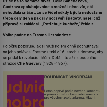
Už se na to nemůže dívat…Célia Sánchezová,
Castrova spolubojovnice a možná i něco víc, dál
nehodlala snášet, že se Fidel někdy k jídlu nedostane
třeba celý den a pak si v noci vaří špagety, na jejichž
přípravě si zakládal…„Potřebuje kuchaře,“ řekla si.
Volba padne na Erasma Hernándeze.
Po očku pozoruje, jak si muži kolem ohně pochutnávají
na jeho polévce. Erasmo utekl v 16 letech z domova, aby
se přidal k revolucionářům. Dotáhl to až na osobního
strážce
Che Guevary
(1928–1967).
ROUDNICKÉ VINOBRANÍ
Letos poprvé podle nového konceptu
– přímo v historickém jádru města a
pro všechny zcela zdarma. Hlavní
program se odehraje na Karlově a
Husově náměstí. Návštěvníci se