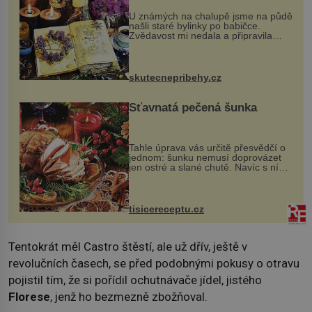
U známých na chalupě jsme na půdě
našli staré bylinky po babičce.
Zvědavost mi nedala a připravila
jsem si z nich lektvar… Zimní pobyt
na chalupě se pro mě vlastní vinou
změnil v děsivý zážitek, na kt...
skutecnepribehy.cz
Šťavnatá pečená šunka
Tahle úprava vás určitě přesvědčí o
jednom: šunku nemusí doprovázet
jen ostré a slané chutě. Navíc s ní
nakrmíte poměrně hodně hladových
krků. Ingredience sádlo 3 kg šunky
vcelku 3 stroužky česneku hl...
tisicereceptu.cz
Tentokrát měl Castro štěstí, ale už dřív, ještě v
revolučních časech, se před podobnými pokusy o otravu
pojistil tím, že si pořídil ochutnávače jídel, jistého
Florese
, jenž ho bezmezně zbožňoval.