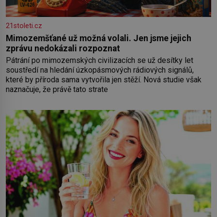
21stoleti.cz
Mimozemšťané už možná volali. Jen jsme jejich
zprávu nedokázali rozpoznat
Pátrání po mimozemských civilizacích se už desítky let
soustředí na hledání úzkopásmových rádiových signálů,
které by příroda sama vytvořila jen stěží. Nová studie však
naznačuje, že právě tato strate