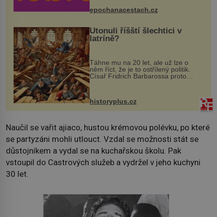
mohou těšit na víno, burčák, pes...
epochanacestach.cz
Utonuli říšští šlechtici v
latríně?
Táhne mu na 20 let, ale už lze o
něm říct, že je to ostřílený politik.
Císař Fridrich Barbarossa proto
posílá svého syna a dědice Jindřicha
VI. do Erfurtu, aby se stal
prostředníkem při řešení sporu m...
historyplus.cz
Naučil se vařit ajiaco, hustou krémovou polévku, po které
se partyzáni mohli utlouct. Vzdal se možnosti stát se
důstojníkem a vydal se na kuchařskou školu. Pak
vstoupil do Castrových služeb a vydržel v jeho kuchyni
30 let.