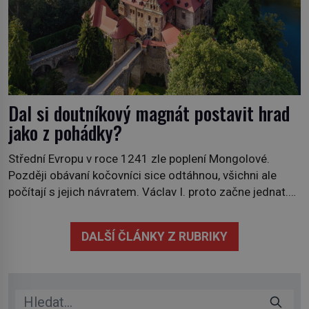
Dal si doutníkový magnát postavit hrad
jako z pohádky?
Střední Evropu v roce 1241 zle poplení Mongolové.
Později obávaní kočovníci sice odtáhnou, všichni ale
počítají s jejich návratem. Václav I. proto začne jednat.
Na další případné řádění barbarů z východu se chce
pečlivě připravit! Český král Václav I. (1205–1253)
DALŠÍ ČLÁNKY Z RUBRIKY
přijme opatření, která mají posílit obranu jeho království.
Zajistit hodlá především severní hranici. Na […]