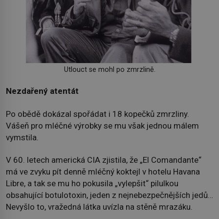
Utlouct se mohl po zmrzlině.
Nezdařený atentát
Po obědě dokázal spořádat i 18 kopečků zmrzliny.
Vášeň pro mléčné výrobky se mu však jednou málem
vymstila.
V 60. letech americká CIA zjistila, že „El Comandante“
má ve zvyku pít denně mléčný koktejl v hotelu Havana
Libre, a tak se mu ho pokusila „vylepšit“ pilulkou
obsahující botulotoxin, jeden z nejnebezpečnějších jedů…
Nevyšlo to, vražedná látka uvízla na stěně mrazáku.