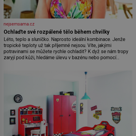
nejsemsama.cz
Ochlaďte své rozpálené tělo během chvilky
Léto, teplo a sluníčko. Naprosto ideální kombinace. Jenže
tropické teploty už tak příjemné nejsou. Víte, jakými
potravinami se můžete rychle ochladit? K dyž se nám tropy
zaryjí pod kůži, hledáme úlevu v bazénu nebo pomocí
klimatizace. Jenže ne vždycky můžeme být v jejich blízkosti.
Nemusíte však zoufat. Pokud budete mít promyšlený
jídelníček, žadné pařáky si na vás