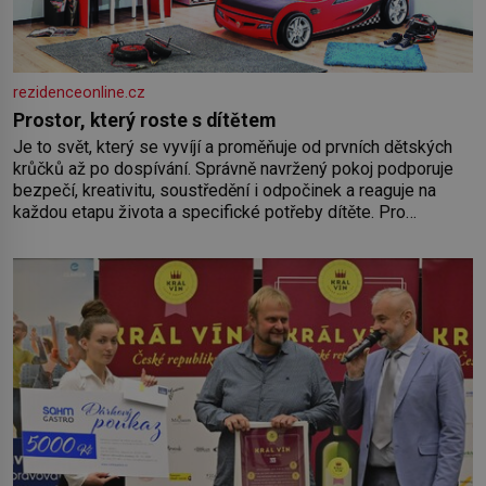
rezidenceonline.cz
Prostor, který roste s dítětem
Je to svět, který se vyvíjí a proměňuje od prvních dětských
krůčků až po dospívání. Správně navržený pokoj podporuje
bezpečí, kreativitu, soustředění i odpočinek a reaguje na
každou etapu života a specifické potřeby dítěte. Pro
nejmenší je klíčová jednoduchost, měkkost a bezpečí, proto
by pokoj miminka měl působit především klidně a útulně.
Předškolní věk je