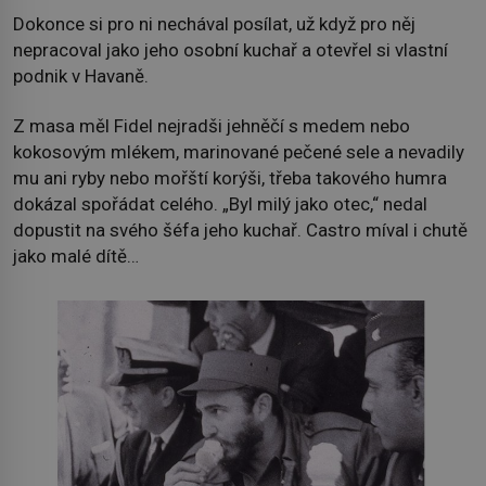
Dokonce si pro ni nechával posílat, už když pro něj
nepracoval jako jeho osobní kuchař a otevřel si vlastní
podnik v Havaně.
Z masa měl Fidel nejradši jehněčí s medem nebo
kokosovým mlékem, marinované pečené sele a nevadily
mu ani ryby nebo mořští korýši, třeba takového humra
dokázal spořádat celého. „Byl milý jako otec,“ nedal
dopustit na svého šéfa jeho kuchař. Castro míval i chutě
jako malé dítě…