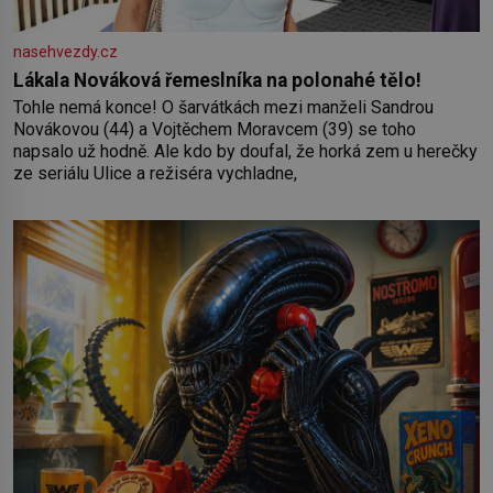
nasehvezdy.cz
Lákala Nováková řemeslníka na polonahé tělo!
Tohle nemá konce! O šarvátkách mezi manželi Sandrou
Novákovou (44) a Vojtěchem Moravcem (39) se toho
napsalo už hodně. Ale kdo by doufal, že horká zem u herečky
ze seriálu Ulice a režiséra vychladne,