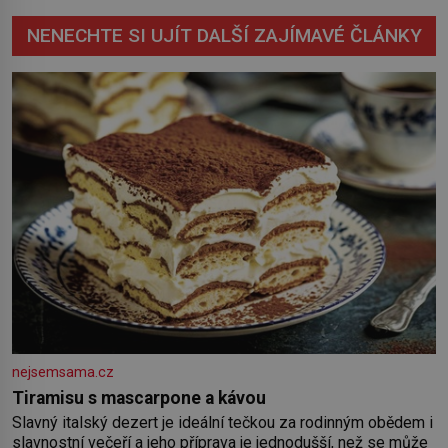
NENECHTE SI UJÍT DALŠÍ ZAJÍMAVÉ ČLÁNKY
nejsemsama.cz
Tiramisu s mascarpone a kávou
Slavný italský dezert je ideální tečkou za rodinným obědem i
slavnostní večeří a jeho příprava je jednodušší, než se může