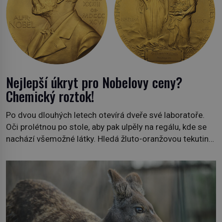
Nejlepší úkryt pro Nobelovy ceny?
Chemický roztok!
Po dvou dlouhých letech otevírá dveře své laboratoře.
Oči prolétnou po stole, aby pak ulpěly na regálu, kde se
nachází všemožné látky. Hledá žluto-oranžovou tekutinu,
jakmile ji zahlédne, nesmírně se mu uleví. Teď může svůj
plán dokončit. Pod termínem aqua regia se skrývá
směs s názvem lučavka královská. Svůj přídomek nemá
pro nic za nic, […]