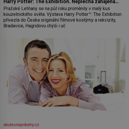
Harry Potter: The Exhibition. Neplecha zahájena…
Pražské Letňany se na půl roku proměnily v malý kus
kouzelnického světa. Výstava Harry Potter™: The Exhibition
přivezla do Česka originální filmové kostýmy a rekvizity,
Bradavice, Hagridovu chýši i uč
skutecnepribehy.cz