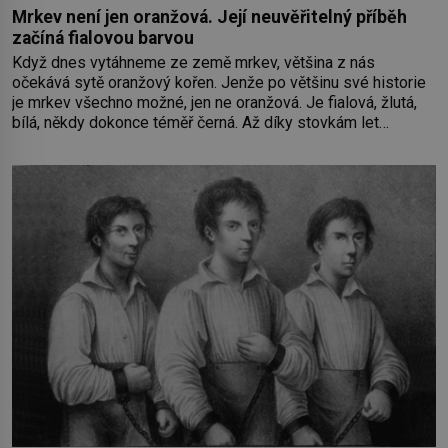
Mrkev není jen oranžová. Její neuvěřitelný příběh
začíná fialovou barvou
Když dnes vytáhneme ze země mrkev, většina z nás
očekává sytě oranžový kořen. Jenže po většinu své historie
je mrkev všechno možné, jen ne oranžová. Je fialová, žlutá,
bílá, někdy dokonce téměř černá. Až díky stovkám let
pečlivého šlechtění se z ní stává zelenina, bez které si
českou zahradu ani nedokážeme představit. Její příběh je