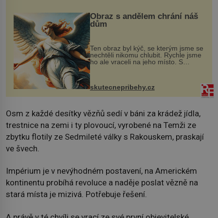
Obraz s andělem chrání náš
dům
Ten obraz byl kýč, se kterým jsme se
nechtěli nikomu chlubit. Rychle jsme
ho ale vraceli na jeho místo. S
manželem Vaškem jsme si pořídili
chaloupku, takový domek na severu
Čech, kde jsme si naplánova...
skutecnepribehy.cz
Osm z každé desítky vězňů sedí v báni za krádež jídla,
trestnice na zemi i ty plovoucí, vyrobené na Temži ze
zbytku flotily ze Sedmileté války s Rakouskem, praskají
ve švech.
Impérium je v nevýhodném postavení, na Americkém
kontinentu probíhá revoluce a naděje poslat vězně na
stará místa je mizivá. Potřebuje řešení.
A právě v té chvíli se vrací ze své první objevitelské