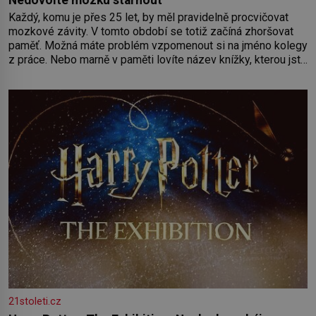
Každý, komu je přes 25 let, by měl pravidelně procvičovat
mozkové závity. V tomto období se totiž začíná zhoršovat
paměť. Možná máte problém vzpomenout si na jméno kolegy
z práce. Nebo marně v paměti lovíte název knížky, kterou jste
nedávno přečetli. Je to opravdu tak, s věkem jako kdyby se
paměť rozhodla stávkovat. Cvičte
21stoleti.cz