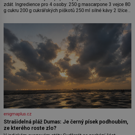
zdát. Ingredience pro 4 osoby: 250 g mascarpone 3 vejce 80
g cukru 200 g cukrářských piškotů 250 ml silné kávy 2 lžíce
amaretta kakao na posypání Postup: Oddělte žloutky od
bílků. Žloutky vyšlehejte s cukrem do světlé pěny a postupně
do nich vmíchejte mascarpone, aby vznikl hladký
enigmaplus.cz
Strašidelná pláž Dumas: Je černý písek podhoubím,
ze kterého roste zlo?