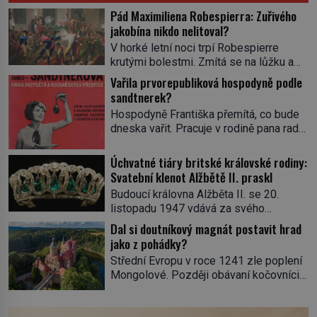
Pád Maximiliena Robespierra: Zuřivého
jakobína nikdo nelitoval?
V horké letní noci trpí Robespierre
krutými bolestmi. Zmítá se na lůžku a
hlavou mu víří kolotoč myšlenek. Když
Vařila prvorepubliková hospodyně podle
se probere z mdlob, vzpomene si na
sandtnerek?
jednu z pařížských jasnovidek, kterou
Hospodyně Františka přemítá, co bude
před lety navštívil. Prorokovala mu
dneska vařit. Pracuje v rodině pana rady
tragický osud. Tehdy se jí vysmál.
a ten má mlsný jazýček. Zalistuje proto
„Robespierre to dotáhne hodně daleko,“
rychle v jedné ze „sandtnerek“.
Úchvatné tiáry britské královské rodiny:
prohlásil o něm jiný významný
„Zaplaťpánbůh, že už nemusíme chodit
Svatební klenot Alžbětě II. praskl
francouzský revolucionář, Honoré de
s lístky,“ povzdechne si směrem ke
Mirabeau […]
Budoucí královna Alžběta II. se 20.
služce, kterou má v kuchyni k ruce.
listopadu 1947 vdává za svého
Ještě v prvních letech nové republiky
vyvoleného Filipa Mountbattena. Aby
Dal si doutníkový magnát postavit hrad
fungoval kvůli nedostatku zboží
měla na obřad ve Westminsteru podle
jako z pohádky?
přídělový systém. […]
tradice „něco vypůjčeného“, její matka jí
Střední Evropu v roce 1241 zle poplení
věnuje jedinečný šperk ze své
Mongolové. Později obávaní kočovníci
soukromé kolekce – diamantovou tiáru
sice odtáhnou, všichni ale počítají s
královny Marie. „Je to ošklivá špičatá
jejich návratem. Václav I. proto začne
tiára,“ zhodnotil klenot britský politik Sir