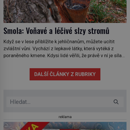
Smola: Voňavé a léčivé slzy stromů
Když se v lese přiblížíte k jehličnanům, můžete ucítit
zvláštní vůni. Vychází z lepkavé látky, která vytéká z
poraněného kmene. Kdysi lidé věřili, že právě v ní je síla
stromu. Smola také patří k nejstarším surovinám, s nimiž
lidstvo pracovalo. Chrání strom před infekcí, hmyzem a
DALŠÍ ČLÁNKY Z RUBRIKY
vysycháním. Dá se říct, že je to přírodní […]
reklama