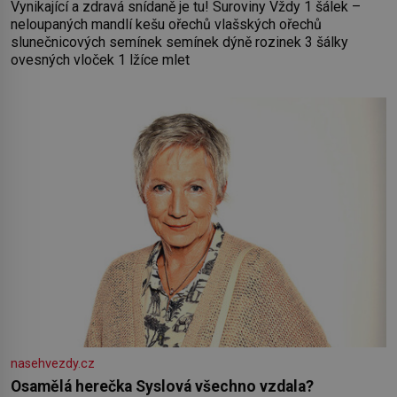
Vynikající a zdravá snídaně je tu! Suroviny Vždy 1 šálek –
neloupaných mandlí kešu ořechů vlašských ořechů
slunečnicových semínek semínek dýně rozinek 3 šálky
ovesných vloček 1 lžíce mlet
nasehvezdy.cz
Osamělá herečka Syslová všechno vzdala?