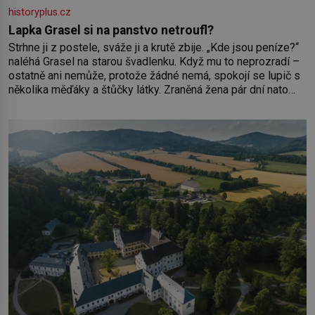
historyplus.cz
Lapka Grasel si na panstvo netroufl?
Strhne ji z postele, sváže ji a krutě zbije. „Kde jsou peníze?“
naléhá Grasel na starou švadlenku. Když mu to neprozradí –
ostatně ani nemůže, protože žádné nemá, spokojí se lupič s
několika měďáky a štůčky látky. Zraněná žena pár dní nato
umírá. Je to muž nebývale krutý. Jeho činy budí hrůzu ještě
dlouho po jeho smrti