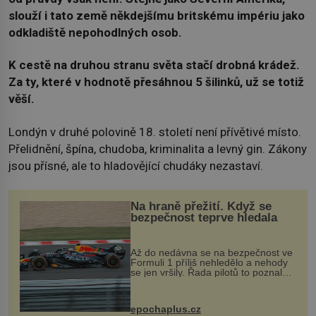
slouží i tato země někdejšímu britskému impériu jako
odkladiště nepohodlných osob.
K cestě na druhou stranu světa stačí drobná krádež.
Za ty, které v hodnotě přesáhnou 5 šilinků, už se totiž
věší.
Londýn v druhé polovině 18. století není přívětivé místo.
Přelidnění, špína, chudoba, kriminalita a levný gin. Zákony
jsou přísné, ale to hladovějící chudáky nezastaví.
Na hraně přežití. Když se
bezpečnost teprve hledala
Až do nedávna se na bezpečnost ve
Formuli 1 příliš nehledělo a nehody
se jen vršily. Řada pilotů to poznala
na vlastní kůži, často s trvalými
následky nebo bohužel i ztrátou
života. Dnes nepochopiteln...
epochaplus.cz