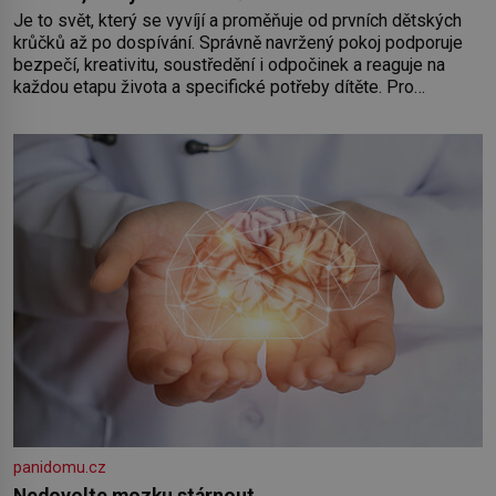
Je to svět, který se vyvíjí a proměňuje od prvních dětských
krůčků až po dospívání. Správně navržený pokoj podporuje
bezpečí, kreativitu, soustředění i odpočinek a reaguje na
každou etapu života a specifické potřeby dítěte. Pro
nejmenší je klíčová jednoduchost, měkkost a bezpečí, proto
by pokoj miminka měl působit především klidně a útulně.
Předškolní věk je
panidomu.cz
Nedovolte mozku stárnout