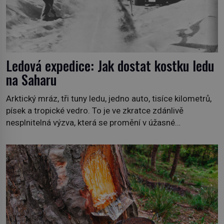
Ledová expedice: Jak dostat kostku ledu
na Saharu
Arktický mráz, tři tuny ledu, jedno auto, tisíce kilometrů,
písek a tropické vedro. To je ve zkratce zdánlivě
nesplnitelná výzva, která se promění v úžasné
dobrodružství a důkaz, že nic není nemožné. Vše začíná
na podzim 1958 jako hec. Rádio Luxembourg přichází s
neobvyklou výzvou. Tomu, kdo dokáže dopravit ze
severního polárního kruhu na […]