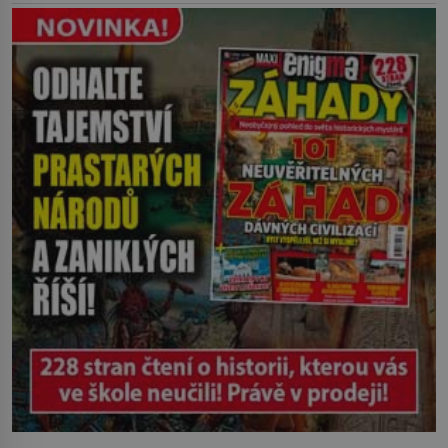
břehu pozoruje, ji údajně poznává, jenže
Ruža Vlajna má být v tu chvíli mrtvá celé
století. Vesnice Kisiljevo v
severovýchodním Srbsku má s upíry
nevyřízené účty. […]