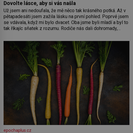
Dovolte lásce, aby si vás našla
Už jsem ani nedoufala, že mě něco tak krásného potká. Až v
pětapadesáti jsem zažila lásku na první pohled. Poprvé jsem
se vdávala, když mi bylo dvacet. Oba jsme byli mladí a byl to
tak říkajíc sňatek z rozumu. Rodiče nás dali dohromady,
Toník byl dobře zaopatřený mladý muž. Manželství nám
oběma moc nesvědčilo, brzy jsme zjistili, že
epochaplus.cz