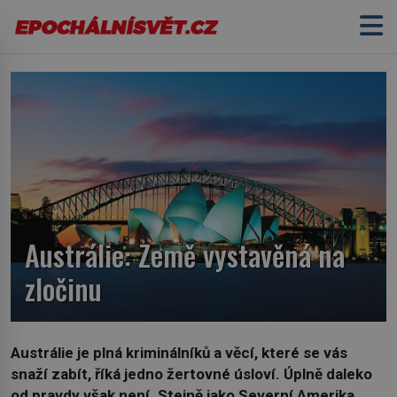
Austrálie: Země vystavěná na
zločinu
Austrálie je plná kriminálníků a věcí, které se vás
snaží zabít, říká jedno žertovné úsloví. Úplně daleko
od pravdy však není. Stejně jako Severní Amerika,