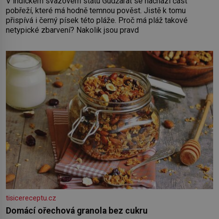
V indickém svazovém státu Gudžarát se nachází část
pobřeží, které má hodně temnou pověst. Jistě k tomu
přispívá i černý písek této pláže. Proč má pláž takové
netypické zbarvení? Nakolik jsou pravd
tisicereceptu.cz
Domácí ořechová granola bez cukru