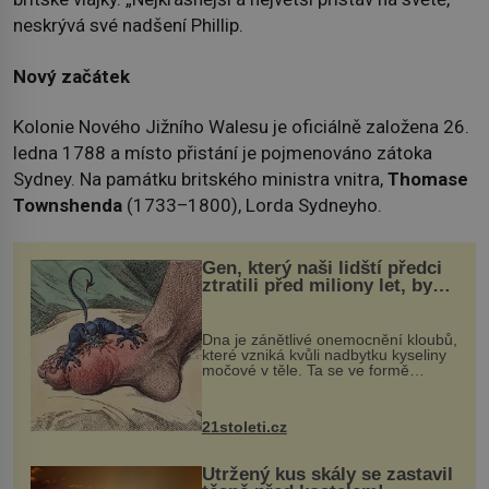
neskrývá své nadšení Phillip.
Nový začátek
Kolonie Nového Jižního Walesu je oficiálně založena 26.
ledna 1788 a místo přistání je pojmenováno zátoka
Sydney. Na památku britského ministra vnitra,
Thomase
Townshenda
(1733–1800), Lorda Sydneyho.
Gen, který naši lidští předci
ztratili před miliony let, by
mohl pomoci s léčbou
„nemoci králů“
Dna je zánětlivé onemocnění kloubů,
které vzniká kvůli nadbytku kyseliny
močové v těle. Ta se ve formě
krystalků ukládá v blízkosti kloubů,
nejčastěji přitom postihuje palce na
nohou, a způsobuje bole...
21stoleti.cz
Utržený kus skály se zastavil