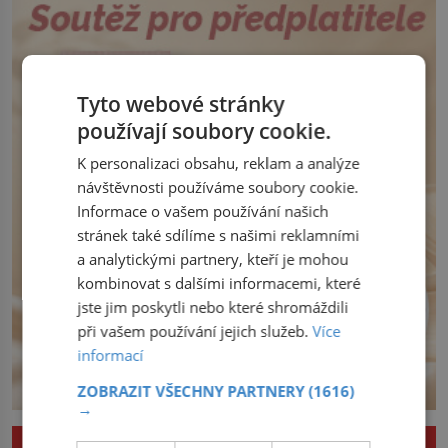
jednat. Na další případné řádění barbarů
Henry Channon (1897–1958), když si […]
z východu se chce pečlivě připravit!
Český král Václav I. (1205–1253) přijme
opatření, která mají posílit obranu jeho
království. Zajistit hodlá především
Tyto webové stránky
severní hranici. Na […]
používají soubory cookie.
K personalizaci obsahu, reklam a analýze
návštěvnosti používáme soubory cookie.
Informace o vašem používání našich
stránek také sdílíme s našimi reklamními
a analytickými partnery, kteří je mohou
kombinovat s dalšími informacemi, které
jste jim poskytli nebo které shromáždili
při vašem používání jejich služeb.
Více
informací
ZOBRAZIT VŠECHNY PARTNERY
(1616)
→
ZAJÍMAVOSTI