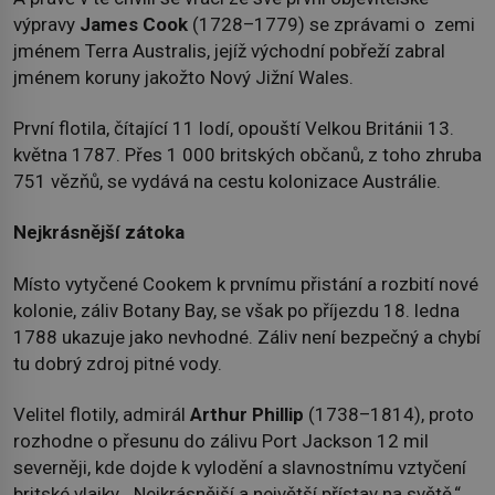
výpravy
James Cook
(1728–1779) se zprávami o zemi
jménem Terra Australis, jejíž východní pobřeží zabral
jménem koruny jakožto Nový Jižní Wales.
První flotila, čítající 11 lodí, opouští Velkou Británii 13.
května 1787. Přes 1 000 britských občanů, z toho zhruba
751 vězňů, se vydává na cestu kolonizace Austrálie.
Nejkrásnější zátoka
Místo vytyčené Cookem k prvnímu přistání a rozbití nové
kolonie, záliv Botany Bay, se však po příjezdu 18. ledna
1788 ukazuje jako nevhodné. Záliv není bezpečný a chybí
tu dobrý zdroj pitné vody.
Velitel flotily, admirál
Arthur Phillip
(1738–1814), proto
rozhodne o přesunu do zálivu Port Jackson 12 mil
severněji, kde dojde k vylodění a slavnostnímu vztyčení
britské vlajky. „Nejkrásnější a největší přístav na světě,“