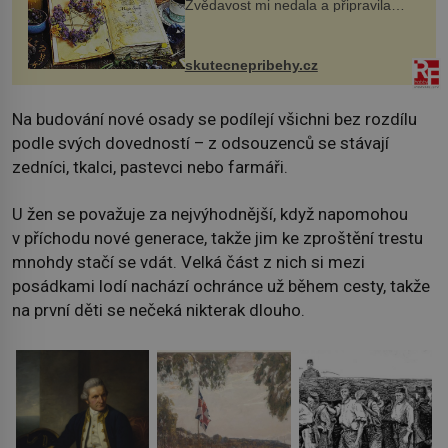
Zvědavost mi nedala a připravila
jsem si z nich lektvar… Zimní pobyt
na chalupě se pro mě vlastní vinou
změnil v děsivý zážitek, na kt...
skutecnepribehy.cz
Na budování nové osady se podílejí všichni bez rozdílu
podle svých dovedností – z odsouzenců se stávají
zedníci, tkalci, pastevci nebo farmáři.
U žen se považuje za nejvýhodnější, když napomohou
v příchodu nové generace, takže jim ke zproštění trestu
mnohdy stačí se vdát. Velká část z nich si mezi
posádkami lodí nachází ochránce už během cesty, takže
na první děti se nečeká nikterak dlouho.