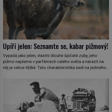
Upíří jelen: Seznamte se, kabar pižmový!
Vypadá jako jelen, vlastní dlouhé špičaté zuby, jeho
pižmo najdeme v parfémech celého světa a narazit na
něj je velice těžké. Tato charakteristika sedí na jediného
zástupce zvířecí říše – kabara pižmového. V Evropě ho
jako první popíše švédský botanik Carl Linné (1707–
1778), jenže v Asii o něm ví už celá staletí. Zvíře
připomíná jelena, v kohoutku dosahuje […]