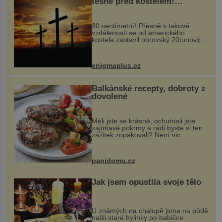
těsně před kostelem!
Ochránila ho boží síla?
30 centimetrů! Přesně v takové
vzdálenosti se od amerického
kostela zastavil obrovský 20tunový
balvan, který se v květnu 2014
nečekaně odtrhl od nedaleké skály
při její demolici. Podle místních stojí
enigmaplus.cz
...
Balkánské recepty, dobroty z
dovolené
Měli jste se krásně, ochutnali jste
zajímavé pokrmy a rádi byste si ten
zážitek zopakovali? Není nic
snazšího. Pljeskavica (10 porcí)
Možná jste ji ochutnali na dovolené v
bývalé Jugoslávii, lze ji vi...
panidomu.cz
Jak jsem opustila svoje tělo
U známých na chalupě jsme na půdě
našli staré bylinky po babičce.