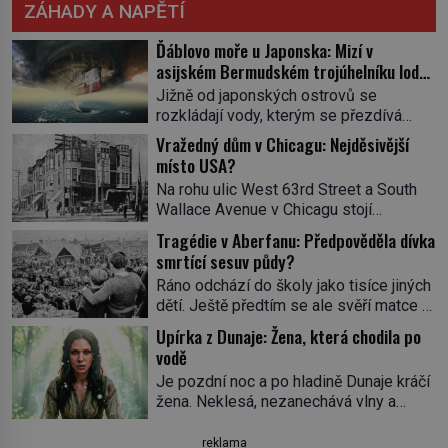
ZÁHADY A NAPĚTÍ
Ďáblovo moře u Japonska: Mizí v
asijském Bermudském trojúhelníku lodě
ve spárech neznámé síly?
Jižně od japonských ostrovů se
rozkládají vody, kterým se přezdívá
Ďáblovo moře. Vypráví se o lodích
Vražedný dům v Chicagu: Nejděsivější
mizejících beze stopy, podivných
místo USA?
světlech, zrádných proudech i mořských
Na rohu ulic West 63rd Street a South
dracích, kteří měli tyto končiny střežit už
Wallace Avenue v Chicagu stojí
v dávných legendách. Je tichomořský
nenápadná pošta. Nemá žádný speciální
Dračí trojúhelník skutečně prokletým
Tragédie v Aberfanu: Předpověděla dívka
nápis ani pamětní desku. A přesto prý
místem, nebo se zde jen nebezpečná
smrtící sesuv půdy?
místní zaměstnanci neradi chodí do
příroda proměnila v jednu z
Ráno odchází do školy jako tisíce jiných
sklepa. Právě tady totiž sídlil sériový
nejpůsobivějších námořních záhad? […]
dětí. Ještě předtím se ale svěří matce s
vrah H. H. Holmes a také
podivným snem. Ve škole, kterou dobře
nejpropracovanější past na lidi
Upírka z Dunaje: Žena, která chodila po
zná, tentokrát nevidí budovu ani
v dějinách americké kriminalistiky.
vodě
spolužáky. Místo nich se před ní tyčí
Herman Webster Mudgett (1861–1896)
Je pozdní noc a po hladině Dunaje kráčí
cosi temného. O několik hodin později je
přijíždí […]
žena. Neklesá, nezanechává vlny a
mrtvá. Mohla devítiletá Zahlédla vlastní
pohybuje se tiše, jako by černá voda
osud? Dne 21. října 1966 se velšská
pod ní byla dlažbou. Muž, který ji z
reklama
vesnice Aberfan […]