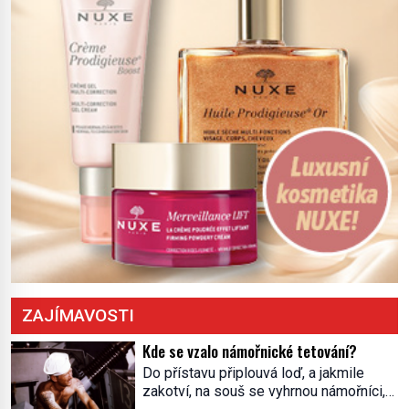
severní hranici. Na […]
ZAJÍMAVOSTI
Kde se vzalo námořnické tetování?
Do přístavu připlouvá loď, a jakmile
zakotví, na souš se vyhrnou námořníci,