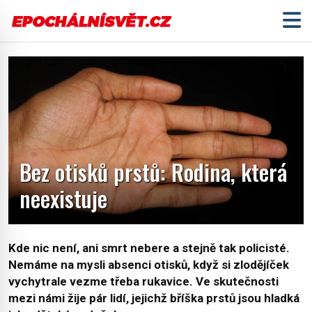
Bez otisků prstů: Rodina, která
neexistuje
Kde nic není, ani smrt nebere a stejně tak policisté.
Nemáme na mysli absenci otisků, když si zlodějíček
vychytrale vezme třeba rukavice. Ve skutečnosti
mezi námi žije pár lidí, jejichž bříška prstů jsou hladká