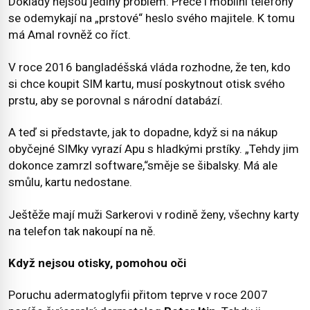
Doklady nejsou jediný problém. Přece i mobilní telefony
se odemykají na „prstové“ heslo svého majitele. K tomu
má Amal rovněž co říct.
V roce 2016 bangladéšská vláda rozhodne, že ten, kdo
si chce koupit SIM kartu, musí poskytnout otisk svého
prstu, aby se porovnal s národní databází.
A teď si představte, jak to dopadne, když si na nákup
obyčejné SIMky vyrazí Apu s hladkými prstíky. „Tehdy jim
dokonce zamrzl software,“směje se šibalsky. Má ale
smůlu, kartu nedostane.
Ještěže mají muži Sarkerovi v rodině ženy, všechny karty
na telefon tak nakoupí na ně.
Když nejsou otisky, pomohou oči
Poruchu adermatoglyfii přitom teprve v roce 2007