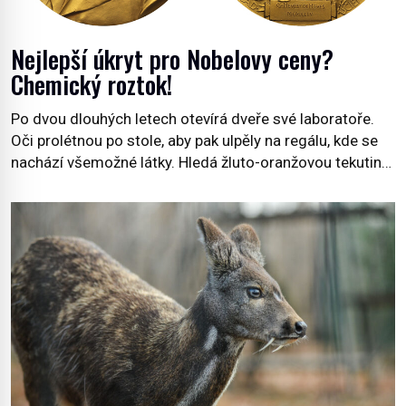
Nejlepší úkryt pro Nobelovy ceny?
Chemický roztok!
Po dvou dlouhých letech otevírá dveře své laboratoře.
Oči prolétnou po stole, aby pak ulpěly na regálu, kde se
nachází všemožné látky. Hledá žluto-oranžovou tekutinu,
jakmile ji zahlédne, nesmírně se mu uleví. Teď může svůj
plán dokončit. Pod termínem aqua regia se skrývá
směs s názvem lučavka královská. Svůj přídomek nemá
pro nic za nic, […]