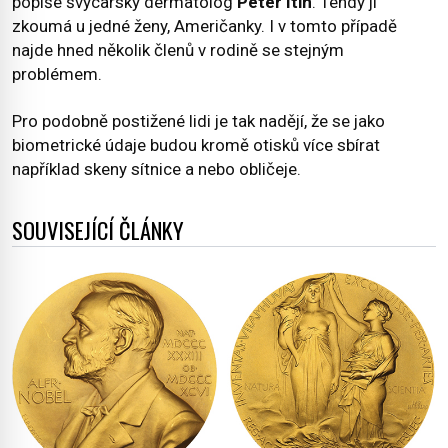
popíše švýcarský dermatolog
Peter Itin
. Tehdy ji
zkoumá u jedné ženy, Američanky. I v tomto případě
najde hned několik členů v rodině se stejným
problémem.
Pro podobně postižené lidi je tak nadějí, že se jako
biometrické údaje budou kromě otisků více sbírat
například skeny sítnice a nebo obličeje.
SOUVISEJÍCÍ ČLÁNKY