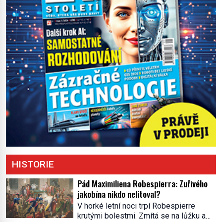
HISTORIE
Pád Maximiliena Robespierra: Zuřivého
jakobína nikdo nelitoval?
V horké letní noci trpí Robespierre
krutými bolestmi. Zmítá se na lůžku a