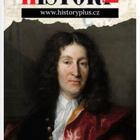
(1927–2005), který během vlastní
svatby přijde […]