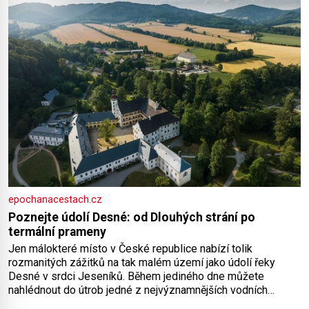
epochanacestach.cz
Poznejte údolí Desné: od Dlouhých strání po
termální prameny
Jen málokteré místo v České republice nabízí tolik
rozmanitých zážitků na tak malém území jako údolí řeky
Desné v srdci Jeseníků. Během jediného dne můžete
nahlédnout do útrob jedné z nejvýznamnějších vodních
elektráren v Evropě, vydat se na horské hřebeny, projet se na