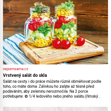
nejsemsama.cz
Vrstvený salát do skla
Salát na cesty i do práce můžete různě obměňovat podle
toho, co máte doma. Zálivkou ho zalijte až těsně před
podáváním, aby zeleninu nerozmočila. Na 2 porce
potřebujete: ✿ 1/4 ledového nebo jiného salátu (římský
salát, polníček…) ✿ 1 malá konzerva kukuřice ✿ ½ okurky ✿
2 rajčata Zálivka: ✿ 4 lžíce olivového oleje ✿ 1 lžíci citronové