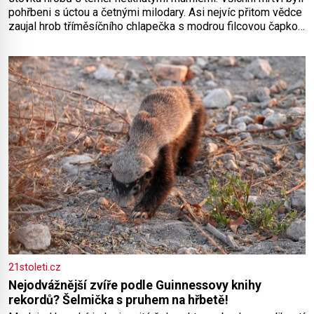
pohřbeni s úctou a četnými milodary. Asi nejvíc přitom vědce
zaujal hrob tříměsíčního chlapečka s modrou filcovou čapkou,
z níž se draly blonďaté vlásky. Fakt, že jsou těla dávných lidí
nesmírně dobře zachovalá, přičítají odborníci zdejším
klimatickým podmínkám. Sucho, prosolené písky a extrémně
21stoleti.cz
Nejodvážnější zvíře podle Guinnessovy knihy
rekordů? Šelmička s pruhem na hřbetě!