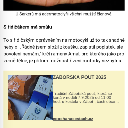
U Sarkerů má adermatoglyfii všichni mužští členové.
S řidičákem má smůlu
To s řidičským oprávněním na motocykl už to tak snadné
nebylo. „Řádně jsem složil zkoušku, zaplatil poplatek, ale
povolení nemám,“ krčí rameny Amal, pro kterého jako pro
zemědělce, je přitom možnost řízení motorky nezbytná.
ZÁBOŘSKÁ POUŤ 2025
Tradiční Zábořská pouť, která se
koná v neděli 7.9.2025 od 11:00
hod. u kostela v Záboří, části obce
Kly u Mělníka. V programu naleznete
komentovanou prohlídku kostela,
dobovou hudbu, řemesla, atrakce...
epochanacestach.cz