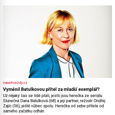
doneslo, že si manžel pořídil milenku,
nasehvezdy.cz
Vyměnil Batulkovou přítel za mladší exemplář?
Už nějaký čas se lidé ptali, jestli jsou herečka ze seriálu
Slunečná Dana Batulková (68) a její partner, režisér Ondřej
Zajíc (56), ještě vůbec spolu. Herečka od sebe přítele od
samého začátku odhán