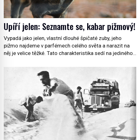
Upíří jelen: Seznamte se, kabar pižmový!
Vypadá jako jelen, vlastní dlouhé špičaté zuby, jeho
pižmo najdeme v parfémech celého světa a narazit na
něj je velice těžké. Tato charakteristika sedí na jediného
zástupce zvířecí říše – kabara pižmového. V Evropě ho
jako první popíše švédský botanik Carl Linné (1707–
1778), jenže v Asii o něm ví už celá staletí. Zvíře
připomíná jelena, v kohoutku dosahuje […]