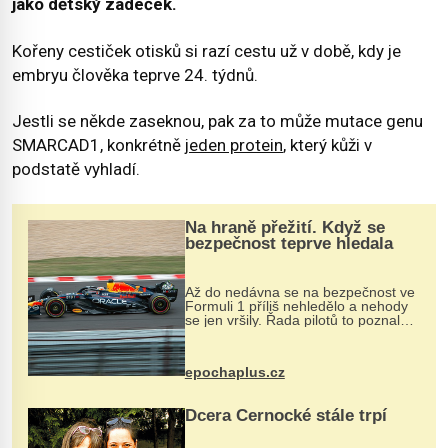
jako dětský zadeček.
Kořeny cestiček otisků si razí cestu už v době, kdy je
embryu člověka teprve 24. týdnů.
Jestli se někde zaseknou, pak za to může mutace genu
SMARCAD1, konkrétně
jeden protein
, který kůži v
podstatě vyhladí.
Na hraně přežití. Když se
bezpečnost teprve hledala
Až do nedávna se na bezpečnost ve
Formuli 1 příliš nehledělo a nehody
se jen vršily. Řada pilotů to poznala
na vlastní kůži, často s trvalými
následky nebo bohužel i ztrátou
života. Dnes nepochopiteln...
epochaplus.cz
Dcera Černocké stále trpí