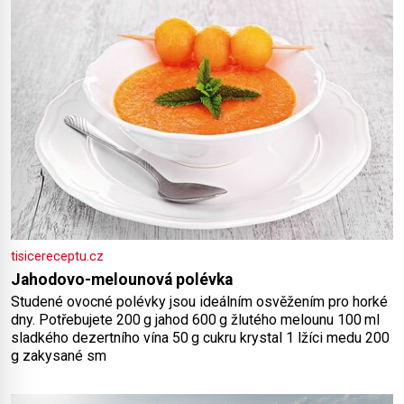
šťávy ✿ ½ stroužku
tisicereceptu.cz
Jahodovo-melounová polévka
Studené ovocné polévky jsou ideálním osvěžením pro horké
dny. Potřebujete 200 g jahod 600 g žlutého melounu 100 ml
sladkého dezertního vína 50 g cukru krystal 1 lžíci medu 200
g zakysané sm