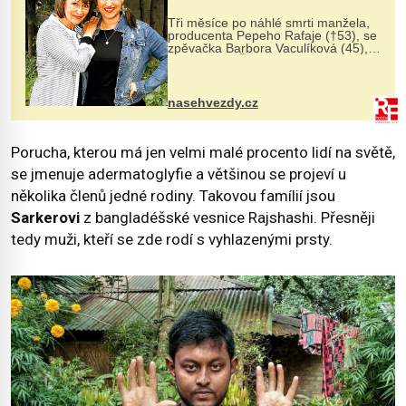
Tři měsíce po náhlé smrti manžela,
producenta Pepeho Rafaje (†53), se
zpěvačka Barbora Vaculíková (45),
dcera Petry Černocké (75), poprvé
ozvala veřejnosti. Na sociální síti
sdílela, že se snaží fung...
nasehvezdy.cz
Porucha, kterou má jen velmi malé procento lidí na světě,
se jmenuje adermatoglyfie a většinou se projeví u
několika členů jedné rodiny. Takovou famílií jsou
Sarkerovi
z bangladéšské vesnice Rajshashi. Přesněji
tedy muži, kteří se zde rodí s vyhlazenými prsty.