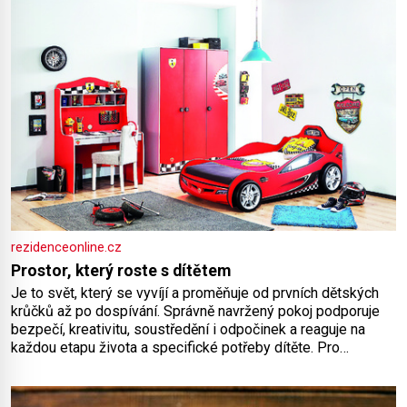
rezidenceonline.cz
Prostor, který roste s dítětem
Je to svět, který se vyvíjí a proměňuje od prvních dětských
krůčků až po dospívání. Správně navržený pokoj podporuje
bezpečí, kreativitu, soustředění i odpočinek a reaguje na
každou etapu života a specifické potřeby dítěte. Pro
nejmenší je klíčová jednoduchost, měkkost a bezpečí, proto
by pokoj miminka měl působit především klidně a útulně.
Předškolní věk je