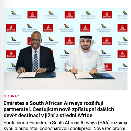
iluxus.cz
Emirates a South African Airways rozšiřují
partnerství. Cestujícím nově zpřístupní dalších
devět destinací v jižní a střední Africe
Společnosti Emirates a South African Airways (SAA) rozšiřují
svou dlouholetou codesharovou spolupráci. Nová reciproční