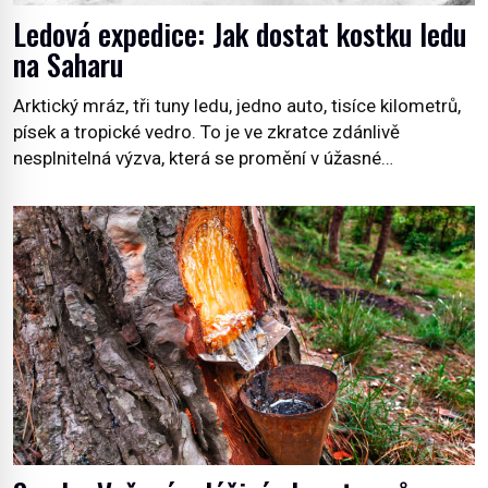
Ledová expedice: Jak dostat kostku ledu
na Saharu
Arktický mráz, tři tuny ledu, jedno auto, tisíce kilometrů,
písek a tropické vedro. To je ve zkratce zdánlivě
nesplnitelná výzva, která se promění v úžasné
dobrodružství a důkaz, že nic není nemožné. Vše začíná
na podzim 1958 jako hec. Rádio Luxembourg přichází s
neobvyklou výzvou. Tomu, kdo dokáže dopravit ze
severního polárního kruhu na […]