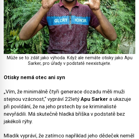
Může se to zdát jako výhoda. Když ale nemáte otisky jako Apu
Sarker, pro úřady v podstatě neexistujete.
Otisky nemá otec ani syn
„Vím, že minimálně čtyři generace dozadu měli muži
stejnou vzácnost,“ vypráví 22letý
Apu Sarker
a ukazuje
při povídání, že na jeho prstech by se kriminalisté
nevyřádili. Má skutečně hladká bříška v podstatě bez
jakékoli rýhy.
Mladík vypráví, že zatímco například jeho dědeček neměl