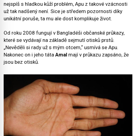
nejspíš s hladkou kůží problém, Apu z takové vzácnosti
už tak nadšený není. Sice je středem pozornosti díky
unikátní poruše, ta mu ale dost komplikuje život.
Od roku 2008 fungují v Bangladéši občanské průkazy,
které se vydávají na základě sejmutí otisků prstů.
„Nevěděli si rady už s mým otcem,“ usmívá se Apu.
Nakonec on i jeho táta
Amal
mají v průkazu zapsáno, že
jsou bez otisků.