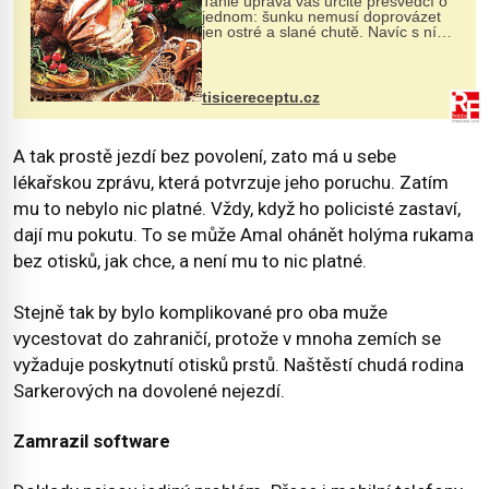
Tahle úprava vás určitě přesvědčí o
jednom: šunku nemusí doprovázet
jen ostré a slané chutě. Navíc s ní
nakrmíte poměrně hodně hladových
krků. Ingredience sádlo 3 kg šunky
vcelku 3 stroužky česneku hl...
tisicereceptu.cz
A tak prostě jezdí bez povolení, zato má u sebe
lékařskou zprávu, která potvrzuje jeho poruchu. Zatím
mu to nebylo nic platné. Vždy, když ho policisté zastaví,
dají mu pokutu. To se může Amal ohánět holýma rukama
bez otisků, jak chce, a není mu to nic platné.
Stejně tak by bylo komplikované pro oba muže
vycestovat do zahraničí, protože v mnoha zemích se
vyžaduje poskytnutí otisků prstů. Naštěstí chudá rodina
Sarkerových na dovolené nejezdí.
Zamrazil software