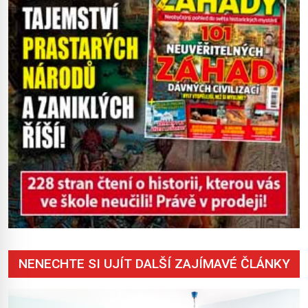
mohl cokoliv házet. A když se […]
NENECHTE SI UJÍT DALŠÍ ZAJÍMAVÉ ČLÁNKY