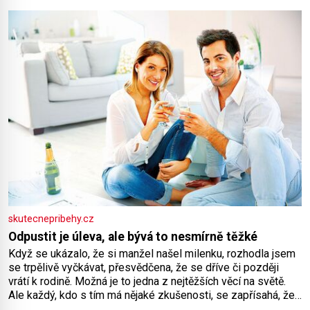
koloběžce a den zakončit poznáváním památek ve Velkých
Losinách nebo v termálním
skutecnepribehy.cz
Odpustit je úleva, ale bývá to nesmírně těžké
Když se ukázalo, že si manžel našel milenku, rozhodla jsem
se trpělivě vyčkávat, přesvědčena, že se dříve či později
vrátí k rodině. Možná je to jedna z nejtěžších věcí na světě.
Ale každý, kdo s tím má nějaké zkušenosti, se zapřísahá, že
pokud odpustíte, znatelně se vám uleví. Když se ke mně