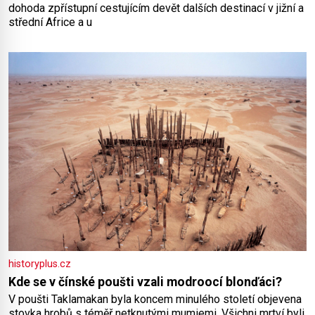
dohoda zpřístupní cestujícím devět dalších destinací v jižní a
střední Africe a u
historyplus.cz
Kde se v čínské poušti vzali modroocí blonďáci?
V poušti Taklamakan byla koncem minulého století objevena
stovka hrobů s téměř netknutými mumiemi. Všichni mrtví byli