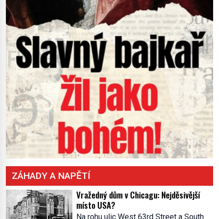
ZÁHADY A NAPĚTÍ
Vražedný dům v Chicagu: Nejděsivější
místo USA?
Na rohu ulic West 63rd Street a South