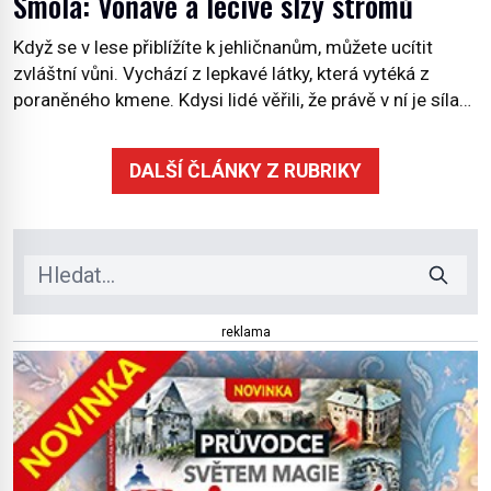
Smola: Voňavé a léčivé slzy stromů
Když se v lese přiblížíte k jehličnanům, můžete ucítit
zvláštní vůni. Vychází z lepkavé látky, která vytéká z
poraněného kmene. Kdysi lidé věřili, že právě v ní je síla
stromu. Smola také patří k nejstarším surovinám, s nimiž
lidstvo pracovalo. Chrání strom před infekcí, hmyzem a
DALŠÍ ČLÁNKY Z RUBRIKY
vysycháním. Dá se říct, že je to přírodní […]
reklama