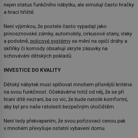
nejen status funkčního nábytku, ale simulují často hračky
a hrací hřiště.
Není výjimkou, že postele často vypadají jako
princeznovské zámky, automobily, cirkusové stany, vlaky
a podobně,
policové systémy
se mění na opičí dráhy a
skříňky či komody obsahují skryté zásuvky na
schovávání dětských pokladů.
INVESTICE DO KVALITY
Dětský nábytek musí splňovat mnohem přísnější kritéria
na svou funkčnost. Očekáváme totiž od něj, že se při
hraní dítě nezraní, ba co víc, že bude natolik komfortní,
aby byl pro naše ratolesti bezpečným útočištěm.
Není tedy překvapením, že svou pořizovací cenou pak
v mnohém převyšuje ostatní vybavení domu.