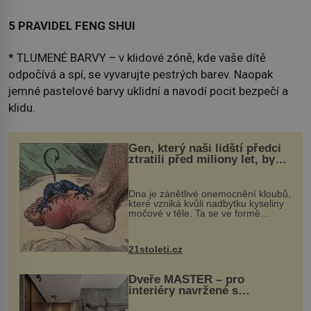
5 PRAVIDEL FENG SHUI
* TLUMENÉ BARVY – v klidové zóně, kde vaše dítě
odpočívá a spí, se vyvarujte pestrých barev. Naopak
jemné pastelové barvy uklidní a navodí pocit bezpečí a
klidu.
Gen, který naši lidští předci
ztratili před miliony let, by
mohl pomoci s léčbou
„nemoci králů“
Dna je zánětlivé onemocnění kloubů,
které vzniká kvůli nadbytku kyseliny
močové v těle. Ta se ve formě
krystalků ukládá v blízkosti kloubů,
nejčastěji přitom postihuje palce na
nohou, a způsobuje bole...
21stoleti.cz
Dveře MASTER – pro
interiéry navržené s
rozumem i vášní!