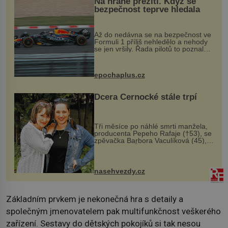
Na hraně přežití. Když se
bezpečnost teprve hledala
Až do nedávna se na bezpečnost ve
Formuli 1 příliš nehledělo a nehody
se jen vršily. Řada pilotů to poznala
na vlastní kůži, často s trvalými
následky nebo bohužel i ztrátou
života. Dnes nepochopiteln...
epochaplus.cz
Dcera Černocké stále trpí
Tři měsíce po náhlé smrti manžela,
producenta Pepeho Rafaje (†53), se
zpěvačka Barbora Vaculíková (45),
dcera Petry Černocké (75), poprvé
ozvala veřejnosti. Na sociální síti
sdílela, že se snaží fung...
nasehvezdy.cz
Základním prvkem je nekonečná hra s detaily a
společným jmenovatelem pak multifunkčnost veškerého
zařízení. Sestavy do dětských pokojíků si tak nesou