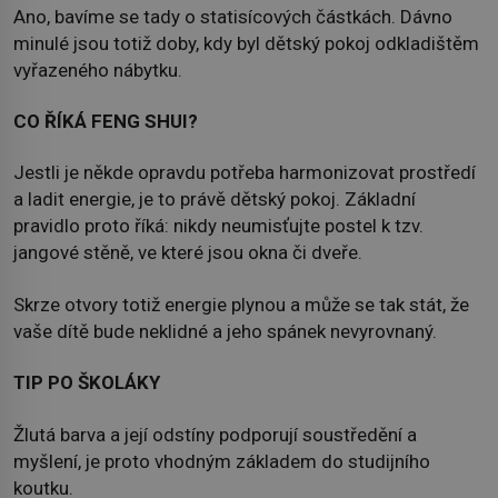
Ano, bavíme se tady o statisícových částkách. Dávno
minulé jsou totiž doby, kdy byl dětský pokoj odkladištěm
vyřazeného nábytku.
CO ŘÍKÁ FENG SHUI?
Jestli je někde opravdu potřeba harmonizovat prostředí
a ladit energie, je to právě dětský pokoj. Základní
pravidlo proto říká: nikdy neumisťujte postel k tzv.
jangové stěně, ve které jsou okna či dveře.
Skrze otvory totiž energie plynou a může se tak stát, že
vaše dítě bude neklidné a jeho spánek nevyrovnaný.
TIP PO ŠKOLÁKY
Žlutá barva a její odstíny podporují soustředění a
myšlení, je proto vhodným základem do studijního
koutku.