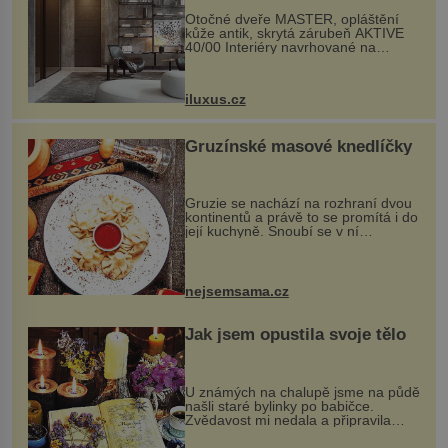
Otočné dveře MASTER, opláštění
kůže antik, skrytá zárubeň AKTIVE
40/00 Interiéry navrhované na
zakázku často vyžadují atypické
rozměry nejen nábytku, ale i
otvorových prvků. Technické zázemí
iluxus.cz
dnes umož...
Gruzínské masové knedlíčky
Gruzie se nachází na rozhraní dvou
kontinentů a právě to se promítá i do
její kuchyně. Snoubí se v ní
evropské a asijské chutě a díky tomu
vznikají rozmanité a chuťově bohaté
pokrmy, které rozhodně st...
nejsemsama.cz
Jak jsem opustila svoje tělo
U známých na chalupě jsme na půdě
našli staré bylinky po babičce.
Zvědavost mi nedala a připravila
jsem si z nich lektvar… Zimní pobyt