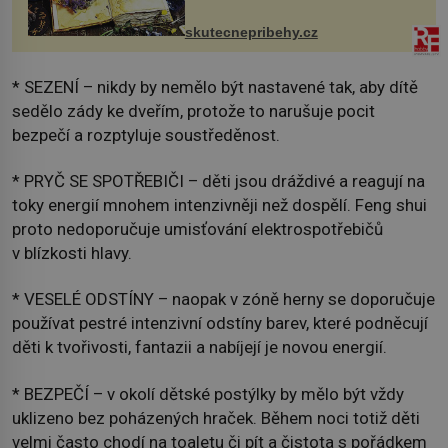
na chalupě se pro mě vlastní vinou
změnil v děsivý zážitek, na kt...
skutecnepribehy.cz
* SEZENÍ – nikdy by nemělo být nastavené tak, aby dítě
sedělo zády ke dveřím, protože to narušuje pocit
bezpečí a rozptyluje soustředěnost.
* PRYČ SE SPOTŘEBIČI – děti jsou dráždivé a reagují na
toky energií mnohem intenzivněji než dospělí. Feng shui
proto nedoporučuje umisťování elektrospotřebičů
v blízkosti hlavy.
* VESELÉ ODSTÍNY – naopak v zóně herny se doporučuje
používat pestré intenzivní odstíny barev, které podněcují
děti k tvořivosti, fantazii a nabíjejí je novou energií.
* BEZPEČÍ – v okolí dětské postýlky by mělo být vždy
uklizeno bez poházených hraček. Během noci totiž děti
velmi často chodí na toaletu či pít a čistota s pořádkem