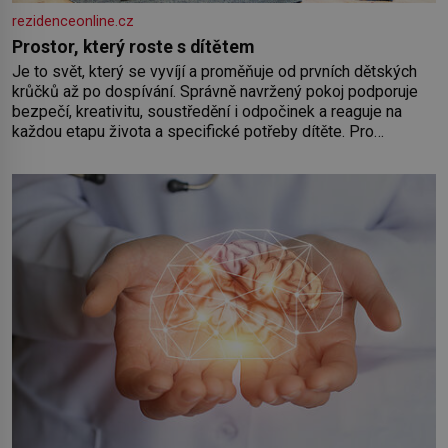
rezidenceonline.cz
Prostor, který roste s dítětem
Je to svět, který se vyvíjí a proměňuje od prvních dětských
krůčků až po dospívání. Správně navržený pokoj podporuje
bezpečí, kreativitu, soustředění i odpočinek a reaguje na
každou etapu života a specifické potřeby dítěte. Pro
nejmenší je klíčová jednoduchost, měkkost a bezpečí, proto
by pokoj miminka měl působit především klidně a útulně.
Předškolní věk je