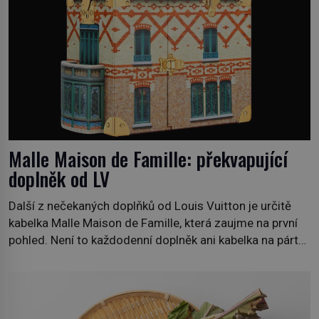
Malle Maison de Famille: překvapující
doplněk od LV
Další z nečekaných doplňků od Louis Vuitton je určitě
kabelka Malle Maison de Famille, která zaujme na první
pohled. Není to každodenní doplněk ani kabelka na párty,
ale symbol tradice a bohaté historie značky. Jde o poctu
Nicolase Ghesquièra rodinnému sídlu Vuittonů na
adrese 18 Rue Louis Vuitton, které bylo postaveno v
roce 1869. […]