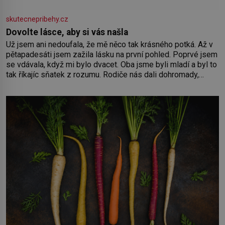
skutecnepribehy.cz
Dovolte lásce, aby si vás našla
Už jsem ani nedoufala, že mě něco tak krásného potká. Až v
pětapadesáti jsem zažila lásku na první pohled. Poprvé jsem
se vdávala, když mi bylo dvacet. Oba jsme byli mladí a byl to
tak říkajíc sňatek z rozumu. Rodiče nás dali dohromady,
Toník byl dobře zaopatřený mladý muž. Manželství nám
oběma moc nesvědčilo, brzy jsme zjistili, že