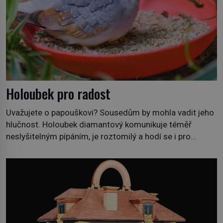
Holoubek pro radost
Uvažujete o papouškovi? Sousedům by mohla vadit jeho
hlučnost. Holoubek diamantový komunikuje téměř
neslyšitelným pípáním, je roztomilý a hodí se i pro
chovatele začátečníky. Jedná se o nenáročného
klidného ptáčka, který většinu dne jen posedává. Hodně
času tráví na zemi, kde sbírá zbytky semínek Jeho
domovinou je prakticky celá Austrálie s výjimkou
pobřežní oblasti. […]