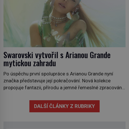
Swarovski vytvořil s Arianou Grande
mytickou zahradu
Po úspěchu první spolupráce s Arianou Grande nyní
značka představuje její pokračování. Nová kolekce
propojuje fantazii, přírodu a jemné řemeslné zpracování
do svěžího, prosvětleného designového příběhu. Téměř
třicítka šperků působí hravě a zároveň rafinovaně.
DALŠÍ ČLÁNKY Z RUBRIKY
Spolupráce mezi značkou Swarovski a zpěvačkou a
herečkou Arianou Grande vstupuje do nové kapitoly. Po
debutové kolekci, která představila moderní […]