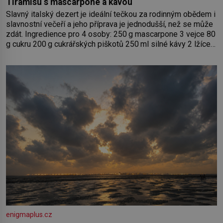
Tiramisu s mascarpone a kávou
Slavný italský dezert je ideální tečkou za rodinným obědem i
slavnostní večeří a jeho příprava je jednodušší, než se může
zdát. Ingredience pro 4 osoby: 250 g mascarpone 3 vejce 80
g cukru 200 g cukrářských piškotů 250 ml silné kávy 2 lžíce
amaretta kakao na posypání Postup: Oddělte žloutky od
bílků. Žloutky vyšlehejte s cukrem do světlé pěny a postupně
do nich vmíchejte mascarpone, aby vznikl hladký
enigmaplus.cz