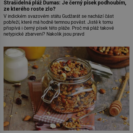
Strašidelná pláž Dumas: Je černý písek podhoubím,
ze kterého roste zlo?
V indickém svazovém státu Gudžarát se nachází část
pobřeží, které má hodně temnou pověst. Jistě k tomu
přispívá i černý písek této pláže. Proč má pláž takové
netypické zbarvení? Nakolik jsou pravd