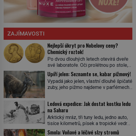
ZAJÍMAVOSTI
Nejlepší úkryt pro Nobelovy ceny?
Chemický roztok!
Po dvou dlouhých letech otevírá dveře
své laboratoře. Oči prolétnou po stole,
aby pak ulpěly na regálu, kde se nachází
Upíří jelen: Seznamte se, kabar pižmový!
všemožné látky. Hledá žluto-oranžovou
Vypadá jako jelen, vlastní dlouhé špičaté
tekutinu, jakmile ji zahlédne, nesmírně
zuby, jeho pižmo najdeme v parfémech
se mu uleví. Teď může svůj plán
celého světa a narazit na něj je velice
dokončit. Pod termínem aqua regia se
těžké. Tato charakteristika sedí na
skrývá směs s názvem lučavka
Ledová expedice: Jak dostat kostku ledu
jediného zástupce zvířecí říše – kabara
královská. Svůj přídomek nemá pro nic
na Saharu
pižmového. V Evropě ho jako první
za nic, […]
Arktický mráz, tři tuny ledu, jedno auto,
popíše švédský botanik Carl Linné
tisíce kilometrů, písek a tropické vedro.
(1707–1778), jenže v Asii o něm ví už
To je ve zkratce zdánlivě nesplnitelná
celá staletí. Zvíře připomíná jelena,
Smola: Voňavé a léčivé slzy stromů
výzva, která se promění v úžasné
v kohoutku dosahuje […]