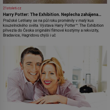
21stoleti.cz
Harry Potter: The Exhibition. Neplecha zahájena…
Pražské Letňany se na půl roku proměnily v malý kus
kouzelnického světa. Výstava Harry Potter™: The Exhibition
přivezla do Česka originální filmové kostýmy a rekvizity,
Bradavice, Hagridovu chýši i uč