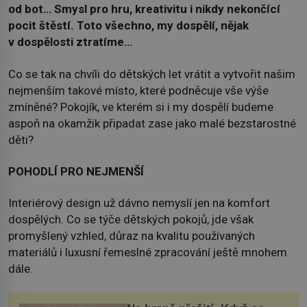
od bot… Smysl pro hru, kreativitu i nikdy nekončící
pocit štěstí. Toto všechno, my dospělí, nějak
v dospělosti ztratíme…
Co se tak na chvíli do dětských let vrátit a vytvořit našim
nejmenším takové místo, které podněcuje vše výše
zmíněné? Pokojík, ve kterém si i my dospělí budeme
aspoň na okamžik připadat zase jako malé bezstarostné
děti?
POHODLÍ PRO NEJMENŠÍ
Interiérový design už dávno nemyslí jen na komfort
dospělých. Co se týče dětských pokojů, jde však
promyšlený vzhled, důraz na kvalitu používaných
materiálů i luxusní řemeslné zpracování ještě mnohem
dále.