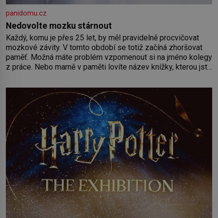
panidomu.cz
Nedovolte mozku stárnout
Každý, komu je přes 25 let, by měl pravidelně procvičovat
mozkové závity. V tomto období se totiž začíná zhoršovat
paměť. Možná máte problém vzpomenout si na jméno kolegy
z práce. Nebo marně v paměti lovíte název knížky, kterou jste
nedávno přečetli. Je to opravdu tak, s věkem jako kdyby se
paměť rozhodla stávkovat. Cvičte