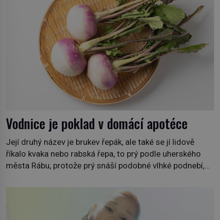
Vodnice je poklad v domácí apotéce
Její druhý název je brukev řepák, ale také se jí lidově
říkalo kvaka nebo rabská řepa, to prý podle uherského
města Rábu, protože prý snáší podobné vlhké podnebí,
jako je tam. Určitě jste se s ní už setkali, třeba na trzích,
někdy i v obchodech. Její bulvy jsou bílé, nahoře někdy
fialové a chutí […]