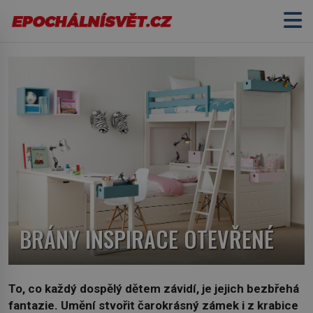
BRÁNY INSPIRACE OTEVŘENÉ
To, co každý dospělý dětem závidí, je jejich bezbřehá
fantazie. Umění stvořit čarokrásný zámek i z krabice