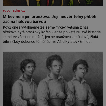
epochaplus.cz
Mrkev není jen oranžová. Její neuvěřitelný příběh
začíná fialovou barvou
Když dnes vytáhneme ze země mrkev, většina z nás
očekává sytě oranžový kořen. Jenže po většinu své historie
je mrkev všechno možné, jen ne oranžová. Je fialová, žlutá,
bílá, někdy dokonce téměř černá. Až díky stovkám let
pečlivého šlechtění se z ní stává zelenina, bez které si
českou zahradu ani nedokážeme představit. Její příběh je