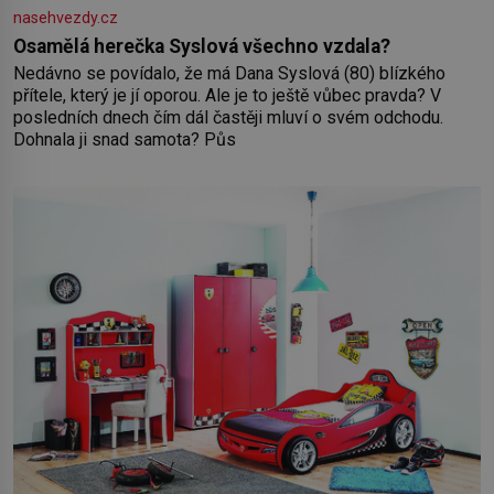
nasehvezdy.cz
Osamělá herečka Syslová všechno vzdala?
Nedávno se povídalo, že má Dana Syslová (80) blízkého
přítele, který je jí oporou. Ale je to ještě vůbec pravda? V
posledních dnech čím dál častěji mluví o svém odchodu.
Dohnala ji snad samota? Půs