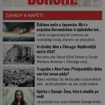
ZÁHADY A NAPĚTÍ
Ďáblovo moře u Japonska: Mizí v
asijském Bermudském trojúhelníku lodě
ve spárech neznámé síly?
Jižně od japonských ostrovů se
rozkládají vody, kterým se přezdívá
Ďáblovo moře. Vypráví se o lodích
Vražedný dům v Chicagu: Nejděsivější
mizejících beze stopy, podivných
místo USA?
světlech, zrádných proudech i mořských
Na rohu ulic West 63rd Street a South
dracích, kteří měli tyto končiny střežit už
Wallace Avenue v Chicagu stojí
v dávných legendách. Je tichomořský
nenápadná pošta. Nemá žádný speciální
Dračí trojúhelník skutečně prokletým
Tragédie v Aberfanu: Předpověděla dívka
nápis ani pamětní desku. A přesto prý
místem, nebo se zde jen nebezpečná
smrtící sesuv půdy?
místní zaměstnanci neradi chodí do
příroda proměnila v jednu z
Ráno odchází do školy jako tisíce jiných
sklepa. Právě tady totiž sídlil sériový
nejpůsobivějších námořních záhad? […]
dětí. Ještě předtím se ale svěří matce s
vrah H. H. Holmes a také
podivným snem. Ve škole, kterou dobře
nejpropracovanější past na lidi
Upírka z Dunaje: Žena, která chodila po
zná, tentokrát nevidí budovu ani
v dějinách americké kriminalistiky.
vodě
spolužáky. Místo nich se před ní tyčí
Herman Webster Mudgett (1861–1896)
Je pozdní noc a po hladině Dunaje kráčí
cosi temného. O několik hodin později je
přijíždí […]