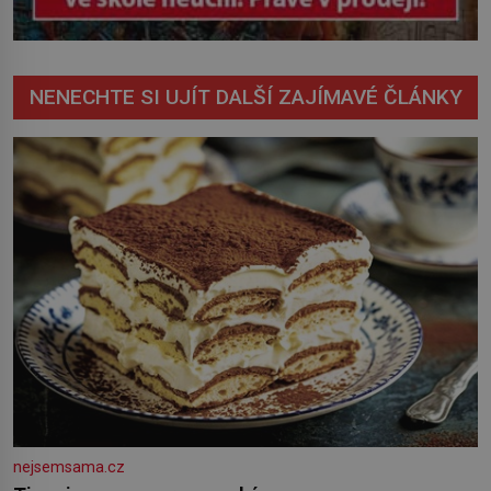
NENECHTE SI UJÍT DALŠÍ ZAJÍMAVÉ ČLÁNKY
nejsemsama.cz