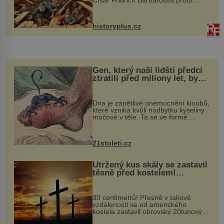
Císař Fridrich Barbarossa proto
posílá svého syna a dědice Jindřicha
VI. do Erfurtu, aby se stal
prostředníkem při řešení sporu m...
historyplus.cz
Gen, který naši lidští předci
ztratili před miliony let, by
mohl pomoci s léčbou
„nemoci králů“
Dna je zánětlivé onemocnění kloubů,
které vzniká kvůli nadbytku kyseliny
močové v těle. Ta se ve formě
krystalků ukládá v blízkosti kloubů,
nejčastěji přitom postihuje palce na
nohou, a způsobuje bole...
21stoleti.cz
Utržený kus skály se zastavil
těsně před kostelem!
Ochránila ho boží síla?
30 centimetrů! Přesně v takové
vzdálenosti se od amerického
kostela zastavil obrovský 20tunový
balvan, který se v květnu 2014