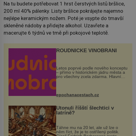
Na tu budete potřebovat 1 hrst čerstvých listů bršlice,
200 ml 40% pálenky. Listy bršlice pokrájejte najemno
nejlépe keramickým nožem. Poté je vsypte do tmavší
skleněné nádoby a přidejte alkohol. Uzavřete a
macerujte 6 týdnů ve tmě při pokojové teplotě.
ROUDNICKÉ VINOBRANÍ
Letos poprvé podle nového konceptu
– přímo v historickém jádru města a
pro všechny zcela zdarma. Hlavní
program se odehraje na Karlově a
Husově náměstí. Návštěvníci se
mohou těšit na víno, burčák, pes...
epochanacestach.cz
Utonuli říšští šlechtici v
latríně?
Táhne mu na 20 let, ale už lze o
něm říct, že je to ostřílený politik.