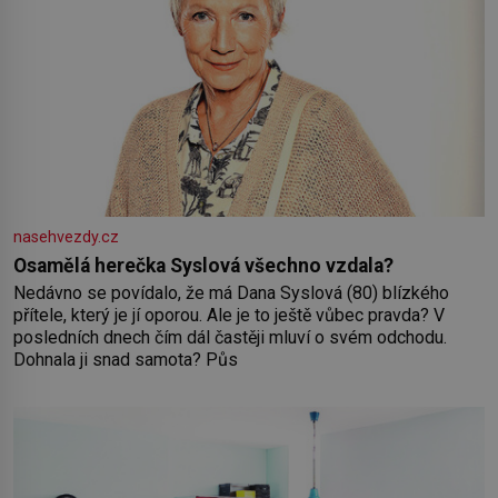
nasehvezdy.cz
Osamělá herečka Syslová všechno vzdala?
Nedávno se povídalo, že má Dana Syslová (80) blízkého
přítele, který je jí oporou. Ale je to ještě vůbec pravda? V
posledních dnech čím dál častěji mluví o svém odchodu.
Dohnala ji snad samota? Půs