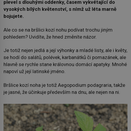
plevel s dlouhými oddenky, časem vykvétající do
vysokých bílých květenství, s nímž už léta marně
bojujete.
Ale co se na bršlici kozí nohu podívat trochu jiným
pohledem? Uvidíte, že hned změníte názor.
Je totiž nejen jedlá a její výhonky a mladé listy, ale i květy,
se hodí do salátů, polévek, karbanátků či pomazánek, ale
hlavně se rychle stane královnou domácí apatyky. Mnohé
napoví už její latinské jméno.
Bršlice kozí noha je totiž Aegopodium podagraria, takže
je jasné, že účinkuje především na dnu, ale nejen na ni.