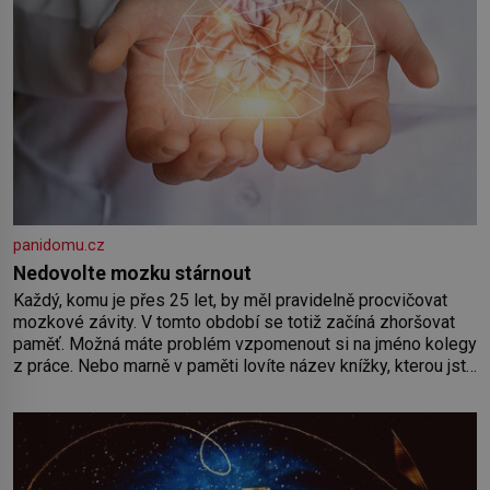
panidomu.cz
Nedovolte mozku stárnout
Každý, komu je přes 25 let, by měl pravidelně procvičovat
mozkové závity. V tomto období se totiž začíná zhoršovat
paměť. Možná máte problém vzpomenout si na jméno kolegy
z práce. Nebo marně v paměti lovíte název knížky, kterou jste
nedávno přečetli. Je to opravdu tak, s věkem jako kdyby se
paměť rozhodla stávkovat. Cvičte