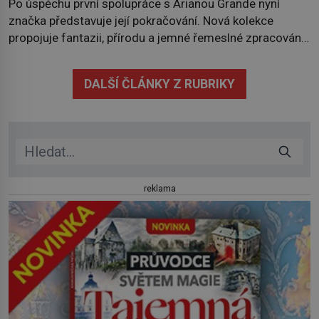
Po úspěchu první spolupráce s Arianou Grande nyní
značka představuje její pokračování. Nová kolekce
propojuje fantazii, přírodu a jemné řemeslné zpracování
do svěžího, prosvětleného designového příběhu. Téměř
třicítka šperků působí hravě a zároveň rafinovaně.
DALŠÍ ČLÁNKY Z RUBRIKY
Spolupráce mezi značkou Swarovski a zpěvačkou a
herečkou Arianou Grande vstupuje do nové kapitoly. Po
debutové kolekci, která představila moderní […]
reklama