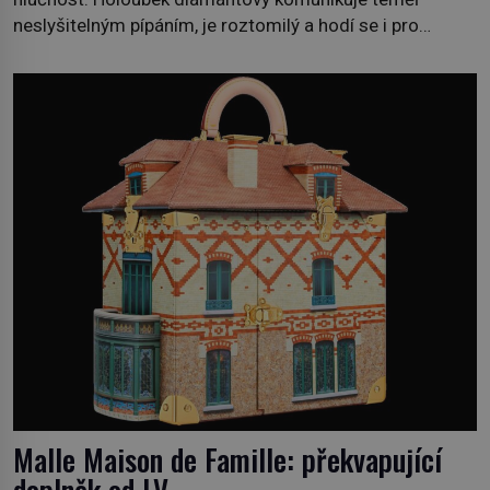
neslyšitelným pípáním, je roztomilý a hodí se i pro
chovatele začátečníky. Jedná se o nenáročného
klidného ptáčka, který většinu dne jen posedává. Hodně
času tráví na zemi, kde sbírá zbytky semínek Jeho
domovinou je prakticky celá Austrálie s výjimkou
pobřežní oblasti. […]
Malle Maison de Famille: překvapující