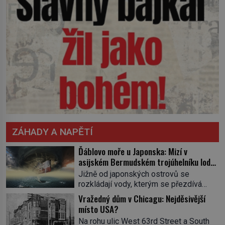
ZÁHADY A NAPĚTÍ
Ďáblovo moře u Japonska: Mizí v
asijském Bermudském trojúhelníku lodě
ve spárech neznámé síly?
Jižně od japonských ostrovů se
rozkládají vody, kterým se přezdívá
Ďáblovo moře. Vypráví se o lodích
Vražedný dům v Chicagu: Nejděsivější
mizejících beze stopy, podivných
místo USA?
světlech, zrádných proudech i mořských
Na rohu ulic West 63rd Street a South
dracích, kteří měli tyto končiny střežit už