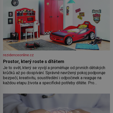
rezidenceonline.cz
Prostor, který roste s dítětem
Je to svět, který se vyvíjí a proměňuje od prvních dětských
krůčků až po dospívání. Správně navržený pokoj podporuje
bezpečí, kreativitu, soustředění i odpočinek a reaguje na
každou etapu života a specifické potřeby dítěte. Pro
nejmenší je klíčová jednoduchost, měkkost a bezpečí, proto
by pokoj miminka měl působit především klidně a útulně.
Předškolní věk je