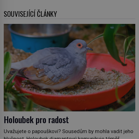
SOUVISEJÍCÍ ČLÁNKY
Holoubek pro radost
Uvažujete o papouškovi? Sousedům by mohla vadit jeho
hlučnost. Holoubek diamantový komunikuje téměř