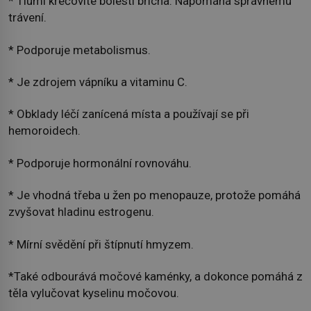
* Tlumí křečovité bolesti břicha. Napomáhá správnému
trávení.
* Podporuje metabolismus.
* Je zdrojem vápníku a vitaminu C.
* Obklady léčí zanícená místa a používají se při
hemoroidech.
* Podporuje hormonální rovnováhu.
* Je vhodná třeba u žen po menopauze, protože pomáhá
zvyšovat hladinu estrogenu.
* Mírní svědění při štípnutí hmyzem.
*Také odbourává močové kaménky, a dokonce pomáhá z
těla vylučovat kyselinu močovou.