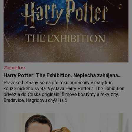
21stoleti.cz
Harry Potter: The Exhibition. Neplecha zahájena…
Pražské Letňany se na půl roku proměnily v malý kus
kouzelnického světa. Výstava Harry Potter™: The Exhibition
přivezla do Česka originální filmové kostýmy a rekvizity,
Bradavice, Hagridovu chýši i uč