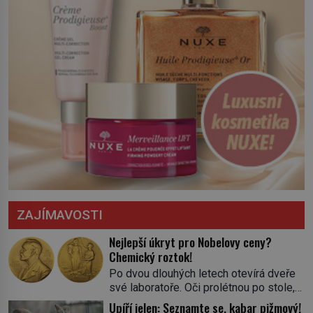
ZAJÍMAVOSTI
Nejlepší úkryt pro Nobelovy ceny?
Chemický roztok!
Po dvou dlouhých letech otevírá dveře
své laboratoře. Oči prolétnou po stole,
aby pak ulpěly na regálu, kde se nachází
Upíří jelen: Seznamte se, kabar pižmový!