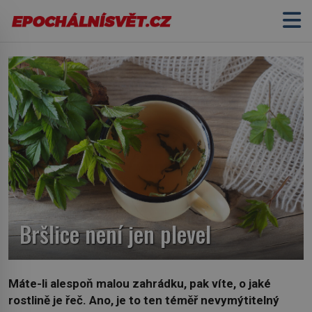
Bršlice není jen plevel
Máte-li alespoň malou zahrádku, pak víte, o jaké
rostlině je řeč. Ano, je to ten téměř nevymýtitelný