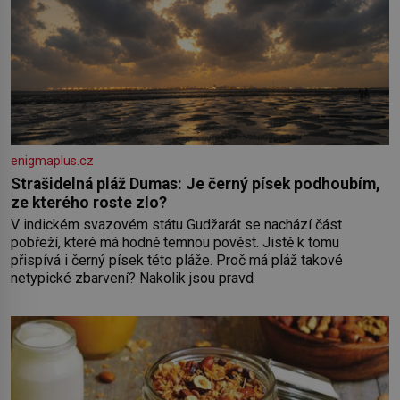
enigmaplus.cz
Strašidelná pláž Dumas: Je černý písek podhoubím,
ze kterého roste zlo?
V indickém svazovém státu Gudžarát se nachází část
pobřeží, které má hodně temnou pověst. Jistě k tomu
přispívá i černý písek této pláže. Proč má pláž takové
netypické zbarvení? Nakolik jsou pravd