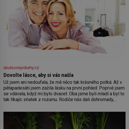
skutecnepribehy.cz
Dovolte lásce, aby si vás našla
Už jsem ani nedoufala, že mě něco tak krásného potká. Až v
pětapadesáti jsem zažila lásku na první pohled. Poprvé jsem
se vdávala, když mi bylo dvacet. Oba jsme byli mladí a byl to
tak říkajíc sňatek z rozumu. Rodiče nás dali dohromady,
Toník byl dobře zaopatřený mladý muž. Manželství nám
oběma moc nesvědčilo, brzy jsme zjistili, že