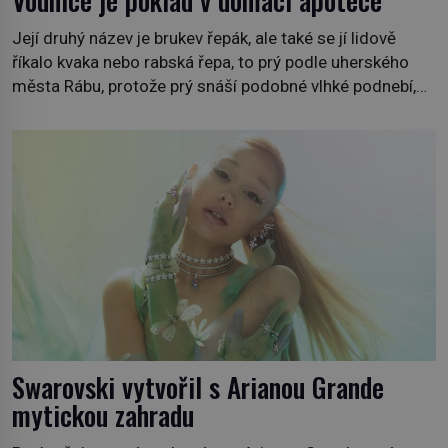
Její druhý název je brukev řepák, ale také se jí lidově
říkalo kvaka nebo rabská řepa, to prý podle uherského
města Rábu, protože prý snáší podobné vlhké podnebí,
jako je tam. Určitě jste se s ní už setkali, třeba na trzích,
někdy i v obchodech. Její bulvy jsou bílé, nahoře někdy
fialové a chutí […]
Swarovski vytvořil s Arianou Grande
mytickou zahradu