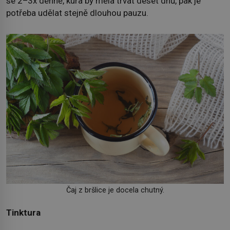
se 2–3x denně, kúra by měla trvat deset dnů, pak je
potřeba udělat stejně dlouhou pauzu.
Čaj z bršlice je docela chutný.
Tinktura