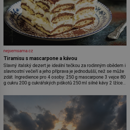
nejsemsama.cz
Tiramisu s mascarpone a kávou
Slavný italský dezert je ideální tečkou za rodinným obědem i
slavnostní večeří a jeho příprava je jednodušší, než se může
zdát. Ingredience pro 4 osoby: 250 g mascarpone 3 vejce 80
g cukru 200 g cukrářských piškotů 250 ml silné kávy 2 lžíce
amaretta kakao na posypání Postup: Oddělte žloutky od
bílků. Žloutky vyšlehejte s cukrem do světlé pěny a postupně
do nich vmíchejte mascarpone, aby vznikl hladký