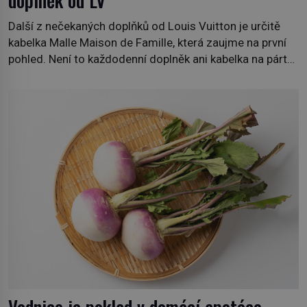
doplněk od LV
Další z nečekaných doplňků od Louis Vuitton je určitě
kabelka Malle Maison de Famille, která zaujme na první
pohled. Není to každodenní doplněk ani kabelka na párty,
ale symbol tradice a bohaté historie značky. Jde o poctu
Nicolase Ghesquièra rodinnému sídlu Vuittonů na
adrese 18 Rue Louis Vuitton, které bylo postaveno v
roce 1869. […]
Vodnice je poklad v domácí apotéce