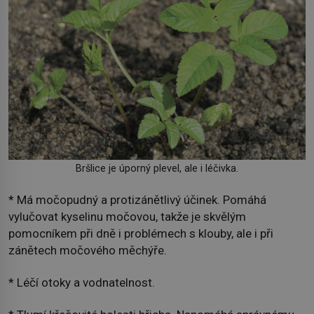
Bršlice je úporný plevel, ale i léčivka.
* Má močopudný a protizánětlivý účinek. Pomáhá
vylučovat kyselinu močovou, takže je skvělým
pomocníkem při dně i problémech s klouby, ale i při
zánětech močového měchýře.
* Léčí otoky a vodnatelnost.