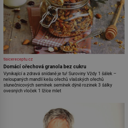
tisicereceptu.cz
Domácí ořechová granola bez cukru
Vynikající a zdravá snídaně je tu! Suroviny Vždy 1 šálek –
neloupaných mandlí kešu ořechů vlašských ořechů
slunečnicových semínek semínek dýně rozinek 3 šálky
ovesných vloček 1 lžíce mlet