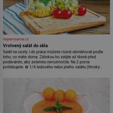
nejsemsama.cz
Vrstvený salát do skla
Salát na cesty i do práce můžete různě obměňovat podle
toho, co máte doma. Zálivkou ho zalijte až těsně před
podáváním, aby zeleninu nerozmočila. Na 2 porce
potřebujete: ✿ 1/4 ledového nebo jiného salátu (římský
salát, polníček…) ✿ 1 malá konzerva kukuřice ✿ ½ okurky ✿
2 rajčata Zálivka: ✿ 4 lžíce olivového oleje ✿ 1 lžíci citronové
šťávy ✿ ½ stroužku