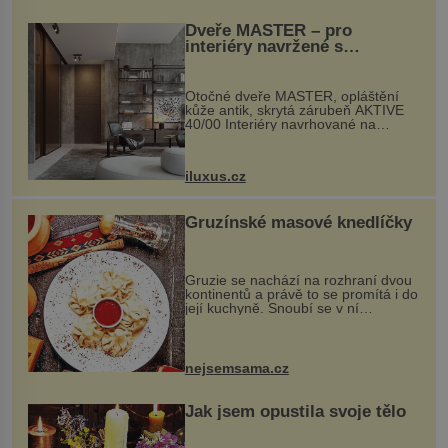
Dveře MASTER – pro
interiéry navržené s
rozumem i vášní!
Otočné dveře MASTER, opláštění
kůže antik, skrytá zárubeň AKTIVE
40/00 Interiéry navrhované na
zakázku často vyžadují atypické
rozměry nejen nábytku, ale i
otvorových prvků. Technické zázemí
iluxus.cz
dnes umož...
Gruzínské masové knedlíčky
Gruzie se nachází na rozhraní dvou
kontinentů a právě to se promítá i do
její kuchyně. Snoubí se v ní
evropské a asijské chutě a díky tomu
vznikají rozmanité a chuťově bohaté
pokrmy, které rozhodně st...
nejsemsama.cz
Jak jsem opustila svoje tělo