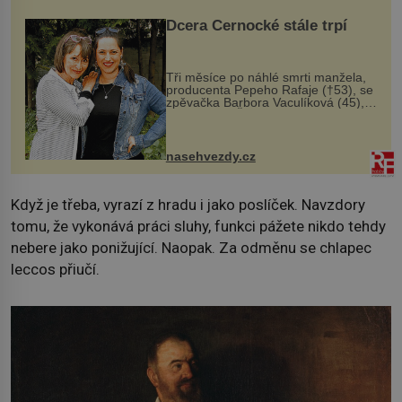
Dcera Černocké stále trpí
Tři měsíce po náhlé smrti manžela,
producenta Pepeho Rafaje (†53), se
zpěvačka Barbora Vaculíková (45),
dcera Petry Černocké (75), poprvé
ozvala veřejnosti. Na sociální síti
sdílela, že se snaží fung...
nasehvezdy.cz
Když je třeba, vyrazí z hradu i jako poslíček. Navzdory
tomu, že vykonává práci sluhy, funkci pážete nikdo tehdy
nebere jako ponižující. Naopak. Za odměnu se chlapec
leccos přiučí.