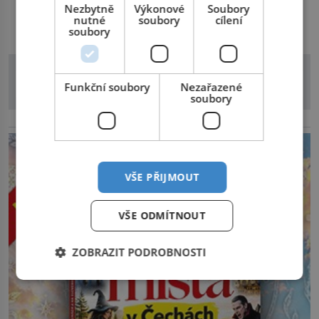
pečlivě připravit! Český král Václav I. (1205–1253)
Nezbytně
Výkonové
Soubory
DALŠÍ ČLÁNKY Z RUBRIKY
nutné
soubory
cílení
přijme opatření, která mají posílit obranu jeho království.
soubory
Zajistit hodlá především severní hranici. Na […]
Funkční soubory
Nezařazené
soubory
reklama
VŠE PŘIJMOUT
VŠE ODMÍTNOUT
ZOBRAZIT PODROBNOSTI