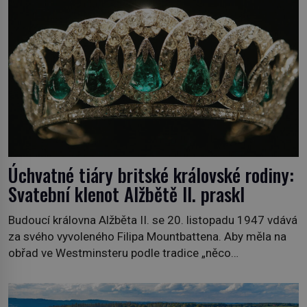
ruce. Ještě v prvních letech nové republiky fungoval kvůli
nedostatku zboží přídělový systém. […]
Úchvatné tiáry britské královské rodiny:
Svatební klenot Alžbětě II. praskl
Budoucí královna Alžběta II. se 20. listopadu 1947 vdává
za svého vyvoleného Filipa Mountbattena. Aby měla na
obřad ve Westminsteru podle tradice „něco
vypůjčeného“, její matka jí věnuje jedinečný šperk ze své
soukromé kolekce – diamantovou tiáru královny Marie.
„Je to ošklivá špičatá tiára,“ zhodnotil klenot britský