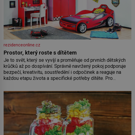
rezidenceonline.cz
Prostor, který roste s dítětem
Je to svět, který se vyvíjí a proměňuje od prvních dětských
krůčků až po dospívání. Správně navržený pokoj podporuje
bezpečí, kreativitu, soustředění i odpočinek a reaguje na
každou etapu života a specifické potřeby dítěte. Pro
nejmenší je klíčová jednoduchost, měkkost a bezpečí, proto
by pokoj miminka měl působit především klidně a útulně.
Předškolní věk je