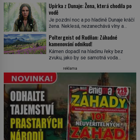
podivným snem. Ve škole, kterou dobře
nejpropracovanější past na lidi
Upírka z Dunaje: Žena, která chodila po
zná, tentokrát nevidí budovu ani
v dějinách americké kriminalistiky.
vodě
spolužáky. Místo nich se před ní tyčí
Herman Webster Mudgett (1861–1896)
Je pozdní noc a po hladině Dunaje kráčí
cosi temného. O několik hodin později je
přijíždí […]
žena. Neklesá, nezanechává vlny a
mrtvá. Mohla devítiletá Zahlédla vlastní
pohybuje se tiše, jako by černá voda
osud? Dne 21. října 1966 se velšská
Poltergeist od Rudňan: Záhadné
pod ní byla dlažbou. Muž, který ji z
vesnice Aberfan […]
kamenování odnikud!
břehu pozoruje, ji údajně poznává, jenže
Ruža Vlajna má být v tu chvíli mrtvá celé
Kámen dopadl na hladinu řeky bez
století. Vesnice Kisiljevo v
zvuku, jako by se samotná voda
severovýchodním Srbsku má s upíry
rozhodla mlčet. Mladší z chlapců
reklama
nevyřízené účty. […]
bolestně strhl ruku, ale další úder ho
zasáhl dříve, než si vůbec uvědomil
pohyb: tiše, nelidsky přesně. „Odkud…?“
zachrčel starší student, ale v houštině
na břehu nebyl nikdo, kdo by po nich
mohl cokoliv házet. A když se […]