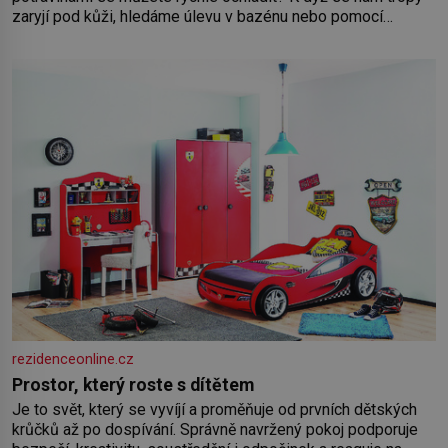
zaryjí pod kůži, hledáme úlevu v bazénu nebo pomocí
klimatizace. Jenže ne vždycky můžeme být v jejich blízkosti.
Nemusíte však zoufat. Pokud budete mít promyšlený
jídelníček, žadné pařáky si na vás
rezidenceonline.cz
Prostor, který roste s dítětem
Je to svět, který se vyvíjí a proměňuje od prvních dětských
krůčků až po dospívání. Správně navržený pokoj podporuje