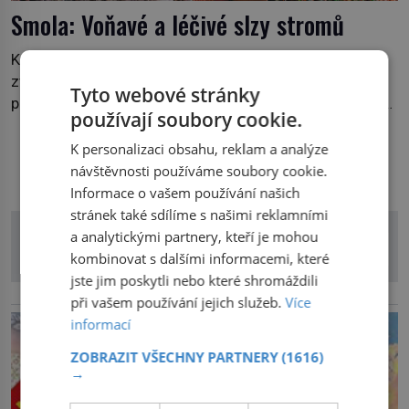
Smola: Voňavé a léčivé slzy stromů
Když se v lese přiblížíte k jehličnanům, můžete ucítit
zvláštní vůni. Vychází z lepkavé látky, která vytéká z
Tyto webové stránky
poraněného kmene. Kdysi lidé věřili, že právě v ní je síla
používají soubory cookie.
stromu. Smola také patří k nejstarším surovinám, s nimiž
lidstvo pracovalo. Chrání strom před infekcí, hmyzem a
K personalizaci obsahu, reklam a analýze
DALŠÍ ČLÁNKY Z RUBRIKY
vysycháním. Dá se říct, že je to přírodní […]
návštěvnosti používáme soubory cookie.
Informace o vašem používání našich
stránek také sdílíme s našimi reklamními
a analytickými partnery, kteří je mohou
kombinovat s dalšími informacemi, které
jste jim poskytli nebo které shromáždili
reklama
při vašem používání jejich služeb.
Více
informací
ZOBRAZIT VŠECHNY PARTNERY
(1616)
→