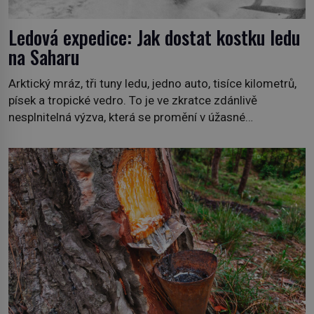
Ledová expedice: Jak dostat kostku ledu
na Saharu
Arktický mráz, tři tuny ledu, jedno auto, tisíce kilometrů,
písek a tropické vedro. To je ve zkratce zdánlivě
nesplnitelná výzva, která se promění v úžasné
dobrodružství a důkaz, že nic není nemožné. Vše začíná
na podzim 1958 jako hec. Rádio Luxembourg přichází s
neobvyklou výzvou. Tomu, kdo dokáže dopravit ze
severního polárního kruhu na […]