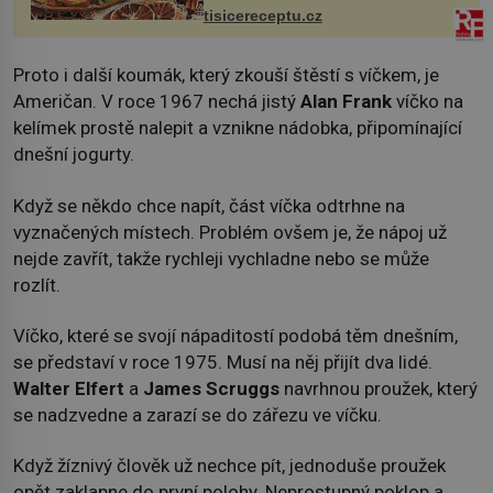
tisicereceptu.cz
Proto i další koumák, který zkouší štěstí s víčkem, je
Američan. V roce 1967 nechá jistý
Alan Frank
víčko na
kelímek prostě nalepit a vznikne nádobka, připomínající
dnešní jogurty.
Když se někdo chce napít, část víčka odtrhne na
vyznačených místech. Problém ovšem je, že nápoj už
nejde zavřít, takže rychleji vychladne nebo se může
rozlít.
Víčko, které se svojí nápaditostí podobá těm dnešním,
se představí v roce 1975. Musí na něj přijít dva lidé.
Walter Elfert
a
James Scruggs
navrhnou proužek, který
se nadzvedne a zarazí se do zářezu ve víčku.
Když žíznivý člověk už nechce pít, jednoduše proužek
opět zaklapne do první polohy. Neprostupný poklop a