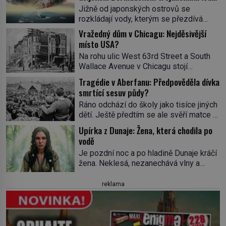
ve spárech neznámé síly?
Jižně od japonských ostrovů se
rozkládají vody, kterým se přezdívá
Ďáblovo moře. Vypráví se o lodích
Vražedný dům v Chicagu: Nejděsivější
mizejících beze stopy, podivných
místo USA?
světlech, zrádných proudech i mořských
Na rohu ulic West 63rd Street a South
dracích, kteří měli tyto končiny střežit už
Wallace Avenue v Chicagu stojí
v dávných legendách. Je tichomořský
nenápadná pošta. Nemá žádný speciální
Dračí trojúhelník skutečně prokletým
Tragédie v Aberfanu: Předpověděla dívka
nápis ani pamětní desku. A přesto prý
místem, nebo se zde jen nebezpečná
smrtící sesuv půdy?
místní zaměstnanci neradi chodí do
příroda proměnila v jednu z
Ráno odchází do školy jako tisíce jiných
sklepa. Právě tady totiž sídlil sériový
nejpůsobivějších námořních záhad? […]
dětí. Ještě předtím se ale svěří matce s
vrah H. H. Holmes a také
podivným snem. Ve škole, kterou dobře
nejpropracovanější past na lidi
Upírka z Dunaje: Žena, která chodila po
zná, tentokrát nevidí budovu ani
v dějinách americké kriminalistiky.
vodě
spolužáky. Místo nich se před ní tyčí
Herman Webster Mudgett (1861–1896)
Je pozdní noc a po hladině Dunaje kráčí
cosi temného. O několik hodin později je
přijíždí […]
žena. Neklesá, nezanechává vlny a
mrtvá. Mohla devítiletá Zahlédla vlastní
pohybuje se tiše, jako by černá voda
osud? Dne 21. října 1966 se velšská
pod ní byla dlažbou. Muž, který ji z
reklama
vesnice Aberfan […]
břehu pozoruje, ji údajně poznává, jenže
Ruža Vlajna má být v tu chvíli mrtvá celé
století. Vesnice Kisiljevo v
severovýchodním Srbsku má s upíry