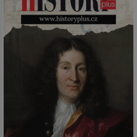
sebe. Američan Robert William Kearns
(1927–2005), který během vlastní
svatby přijde […]