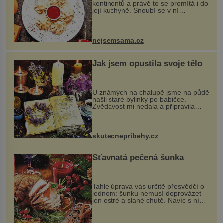
kontinentů a právě to se promítá i do
její kuchyně. Snoubí se v ní
evropské a asijské chutě a díky tomu
vznikají rozmanité a chuťově bohaté
pokrmy, které rozhodně st...
nejsemsama.cz
Jak jsem opustila svoje tělo
U známých na chalupě jsme na půdě
našli staré bylinky po babičce.
Zvědavost mi nedala a připravila
jsem si z nich lektvar… Zimní pobyt
na chalupě se pro mě vlastní vinou
změnil v děsivý zážitek, na kt...
skutecnepribehy.cz
Šťavnatá pečená šunka
Tahle úprava vás určitě přesvědčí o
jednom: šunku nemusí doprovázet
jen ostré a slané chutě. Navíc s ní
nakrmíte poměrně hodně hladových
krků. Ingredience sádlo 3 kg šunky
vcelku 3 stroužky česneku hl...