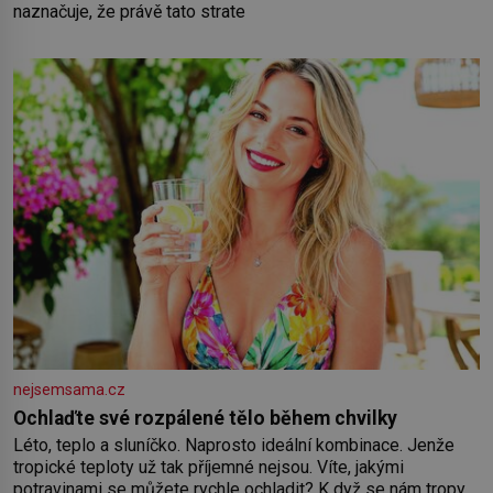
naznačuje, že právě tato strate
nejsemsama.cz
Ochlaďte své rozpálené tělo během chvilky
Léto, teplo a sluníčko. Naprosto ideální kombinace. Jenže
tropické teploty už tak příjemné nejsou. Víte, jakými
potravinami se můžete rychle ochladit? K dyž se nám tropy