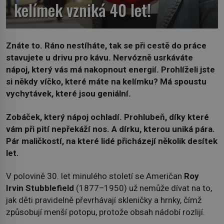
kelímek vzniká 40 let!
Znáte to. Ráno nestíháte, tak se při cestě do práce
stavujete u drivu pro kávu. Nervózně usrkáváte
nápoj, který vás má nakopnout energií. Prohlíželi jste
si někdy víčko, které máte na kelímku? Má spoustu
vychytávek, které jsou geniální.
Zobáček, který nápoj ochladí. Prohlubeň, díky které
vám při pití nepřekáží nos. A dírku, kterou uniká pára.
Pár maličkostí, na které lidé přicházejí několik desítek
let.
V polovině 30. let minulého století se Američan
Roy
Irvin Stubblefield
(1877–1950) už nemůže dívat na to,
jak děti pravidelně převrhávají skleničky a hrnky, čímž
způsobují menší potopu, protože obsah nádobí rozlijí.