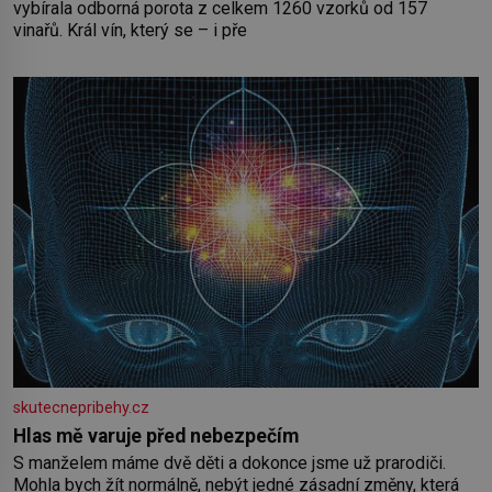
vybírala odborná porota z celkem 1260 vzorků od 157
vinařů. Král vín, který se – i pře
skutecnepribehy.cz
Hlas mě varuje před nebezpečím
S manželem máme dvě děti a dokonce jsme už prarodiči.
Mohla bych žít normálně, nebýt jedné zásadní změny, která