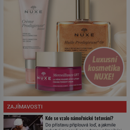
království. Zajistit hodlá především
severní hranici. Na […]
ZAJÍMAVOSTI
Kde se vzalo námořnické tetování?
Do přístavu připlouvá loď, a jakmile