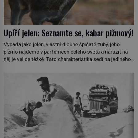
Upíří jelen: Seznamte se, kabar pižmový!
Vypadá jako jelen, vlastní dlouhé špičaté zuby, jeho
pižmo najdeme v parfémech celého světa a narazit na
něj je velice těžké. Tato charakteristika sedí na jediného
zástupce zvířecí říše – kabara pižmového. V Evropě ho
jako první popíše švédský botanik Carl Linné (1707–
1778), jenže v Asii o něm ví už celá staletí. Zvíře
připomíná jelena, v kohoutku dosahuje […]