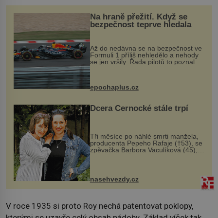
Na hraně přežití. Když se
bezpečnost teprve hledala
Až do nedávna se na bezpečnost ve
Formuli 1 příliš nehledělo a nehody
se jen vršily. Řada pilotů to poznala
na vlastní kůži, často s trvalými
následky nebo bohužel i ztrátou
života. Dnes nepochopiteln...
epochaplus.cz
Dcera Černocké stále trpí
Tři měsíce po náhlé smrti manžela,
producenta Pepeho Rafaje (†53), se
zpěvačka Barbora Vaculíková (45),
dcera Petry Černocké (75), poprvé
ozvala veřejnosti. Na sociální síti
sdílela, že se snaží fung...
nasehvezdy.cz
V roce 1935 si proto Roy nechá patentovat poklopy,
kterými se uzavře celý obsah nádoby. Základ víček tak