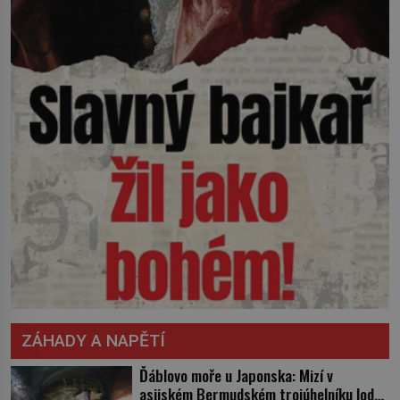
ZÁHADY A NAPĚTÍ
Ďáblovo moře u Japonska: Mizí v
asijském Bermudském trojúhelníku lodě