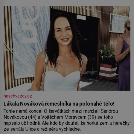
od roku 1223 postupují podél Kaspického a Azovského
moře,
nasehvezdy.cz
Lákala Nováková řemeslníka na polonahé tělo!
Tohle nemá konce! O šarvátkách mezi manželi Sandrou
Novákovou (44) a Vojtěchem Moravcem (39) se toho
napsalo už hodně. Ale kdo by doufal, že horká zem u herečky
ze seriálu Ulice a režiséra vychladne,