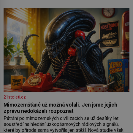
21stoleti.cz
Mimozemšťané už možná volali. Jen jsme jejich
zprávu nedokázali rozpoznat
Pátrání po mimozemských civilizacích se už desítky let
soustředí na hledání úzkopásmových rádiových signálů,
které by příroda sama vytvořila jen stěží. Nová studie však