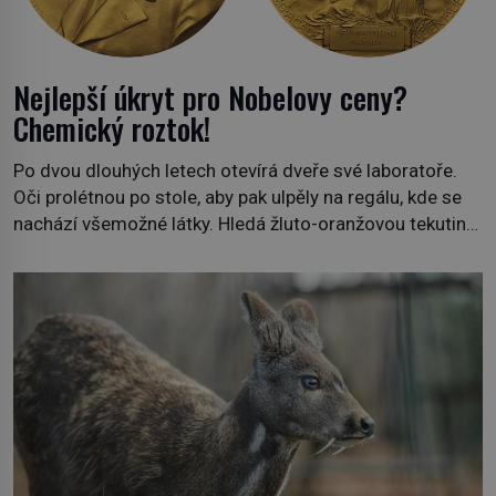
Nejlepší úkryt pro Nobelovy ceny?
Chemický roztok!
Po dvou dlouhých letech otevírá dveře své laboratoře.
Oči prolétnou po stole, aby pak ulpěly na regálu, kde se
nachází všemožné látky. Hledá žluto-oranžovou tekutinu,
jakmile ji zahlédne, nesmírně se mu uleví. Teď může svůj
plán dokončit. Pod termínem aqua regia se skrývá
směs s názvem lučavka královská. Svůj přídomek nemá
pro nic za nic, […]