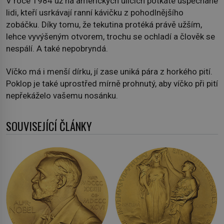
V roce 1984 už na amerických ulicích potkáte uspěchané
lidi, kteří usrkávají ranní kávičku z pohodlnějšího
zobáčku. Díky tomu, že tekutina protéká právě užším,
lehce vyvýšeným otvorem, trochu se ochladí a člověk se
nespálí. A také nepobryndá.
Víčko má i menší dírku, jí zase uniká pára z horkého pití.
Poklop je také uprostřed mírně prohnutý, aby víčko při pití
nepřekáželo vašemu nosánku.
SOUVISEJÍCÍ ČLÁNKY