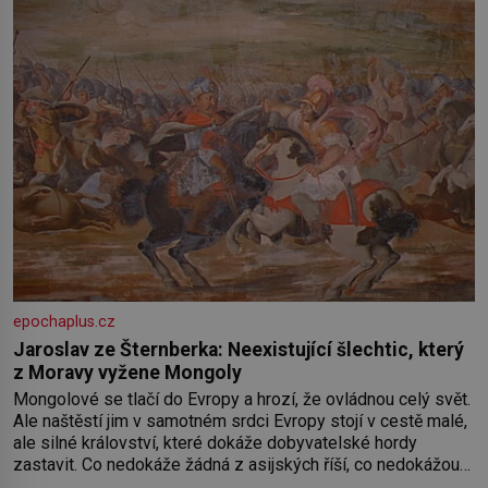
epochaplus.cz
Jaroslav ze Šternberka: Neexistující šlechtic, který
z Moravy vyžene Mongoly
Mongolové se tlačí do Evropy a hrozí, že ovládnou celý svět.
Ale naštěstí jim v samotném srdci Evropy stojí v cestě malé,
ale silné království, které dokáže dobyvatelské hordy
zastavit. Co nedokáže žádná z asijských říší, co nedokážou
Němci – to dokáže český král. Nebo že by ne? Mongolové