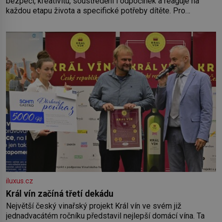
bezpečí, kreativitu, soustředění i odpočinek a reaguje na
každou etapu života a specifické potřeby dítěte. Pro
nejmenší je klíčová jednoduchost, měkkost a bezpečí, proto
by pokoj miminka měl působit především klidně a útulně.
Předškolní věk je
iluxus.cz
Král vín začíná třetí dekádu
Největší český vinařský projekt Král vín ve svém již
jednadvacátém ročníku představil nejlepší domácí vína. Ta