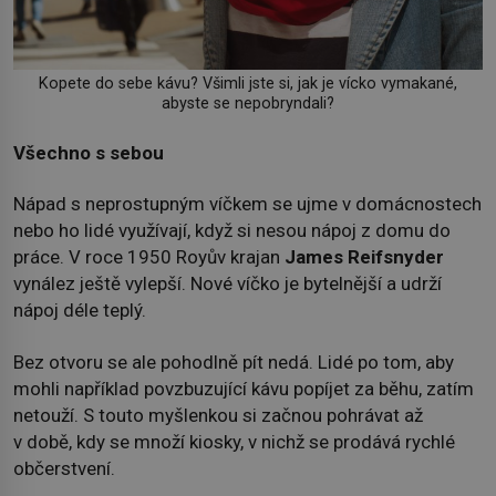
Kopete do sebe kávu? Všimli jste si, jak je vícko vymakané,
abyste se nepobryndali?
Všechno s sebou
Nápad s neprostupným víčkem se ujme v domácnostech
nebo ho lidé využívají, když si nesou nápoj z domu do
práce. V roce 1950 Royův krajan
James Reifsnyder
vynález ještě vylepší. Nové víčko je bytelnější a udrží
nápoj déle teplý.
Bez otvoru se ale pohodlně pít nedá. Lidé po tom, aby
mohli například povzbuzující kávu popíjet za běhu, zatím
netouží. S touto myšlenkou si začnou pohrávat až
v době, kdy se množí kiosky, v nichž se prodává rychlé
občerstvení.