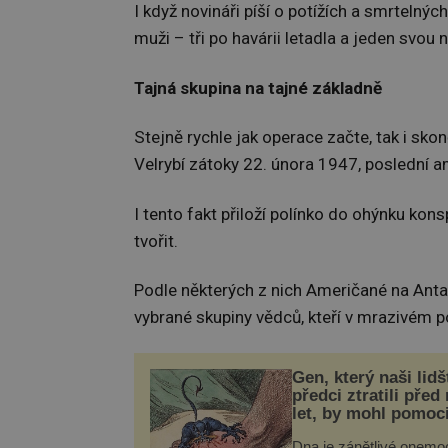
I když novináři píší o potížích a smrtelný
muži – tři po havárii letadla a jeden svou
Tajná skupina na tajné základně
Stejně rychle jak operace začte, tak i sko
Velrybí zátoky 22. února 1947, poslední a
I tento fakt přiloží polínko do ohýnku ko
tvořit.
Podle některých z nich Američané na Anta
vybrané skupiny vědců, kteří v mrazivém p
Gen, který naši lidš
předci ztratili před
let, by mohl pomoc
léčbou „nemoci krá
Dna je zánětlivé onemo