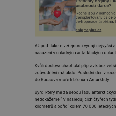
Přenesly orgány i 
osobnosti dárce?
Ročně jsou v nemocnic
transplantovány tisíce 
Je-li operace úspěšná, 
tělo přijme darovaný or
své a pacient může vés
enigmaplus.cz
plnohodnotný život. Ale
při transplantaci nepřijí
Až pod tlakem veřejnosti vydají nejvyšší 
nasazení v chladných antarktických oblas
Kvůli doslova chaotické přípravě, bez větš
zdůvodnění málokdo. Poslední den v roce 
do Rossova moře k břehům Antarktidy.
Byrd, který má za sebou řadu antarktických
nedokážeme.“ V následujících čtyřech týdn
kilometrů a pořídí kolem 70 000 leteckýc