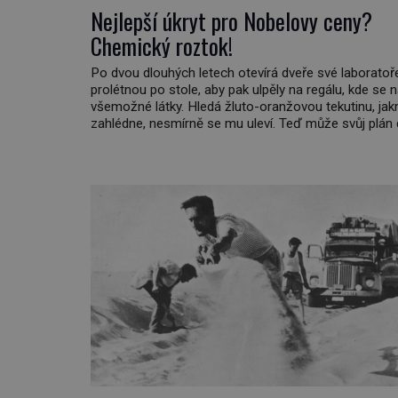
Nejlepší úkryt pro Nobelovy ceny?
Chemický roztok!
Po dvou dlouhých letech otevírá dveře své laboratoře
prolétnou po stole, aby pak ulpěly na regálu, kde se 
všemožné látky. Hledá žluto-oranžovou tekutinu, jakm
zahlédne, nesmírně se mu uleví. Teď může svůj plán 
Pod termínem aqua regia se skrývá směs s názvem
královská. Svůj přídomek nemá pro nic za nic, […]