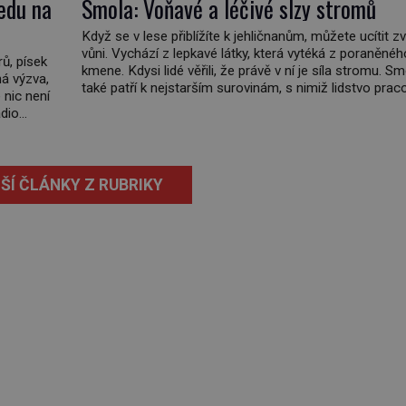
edu na
Smola: Voňavé a léčivé slzy stromů
Když se v lese přiblížíte k jehličnanům, můžete ucítit zv
vůni. Vychází z lepkavé látky, která vytéká z poraněnéh
rů, písek
kmene. Kdysi lidé věřili, že právě v ní je síla stromu. S
ná výzva,
také patří k nejstarším surovinám, s nimiž lidstvo pra
 nic není
Chrání strom před infekcí, hmyzem a vysycháním. Dá se
dio
že je to přírodní […]
do
ŠÍ ČLÁNKY Z RUBRIKY