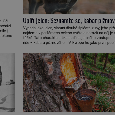
Upíří jelen: Seznamte se, kabar pižmov
. Oči
nachází
Vypadá jako jelen, vlastní dlouhé špičaté zuby, jeho pi
ile ji
najdeme v parfémech celého světa a narazit na něj je v
dokončit.
těžké. Tato charakteristika sedí na jediného zástupce z
 lučavka
říše – kabara pižmového. V Evropě ho jako první pop
švédský botanik Carl Linné (1707–1778), jenže v Asii
ví už celá staletí. Zvíře připomíná jelena, v kohoutku d
[…]