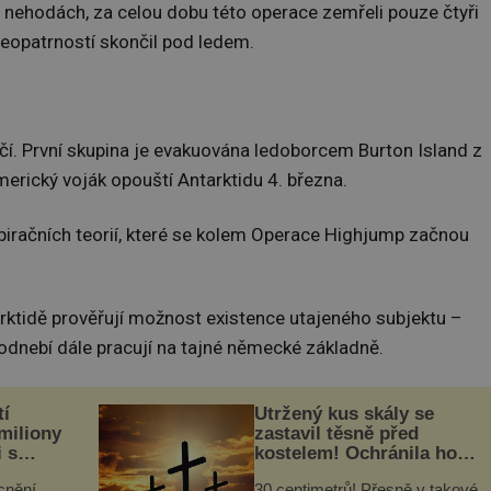
ch nehodách, za celou dobu této operace zemřeli pouze čtyři
 neopatrností skončil pod ledem.
nčí. První skupina je evakuována ledoborcem Burton Island z
merický voják opouští Antarktidu 4. března.
nspiračních teorií, které se kolem Operace Highjump začnou
rktidě prověřují možnost existence utajeného subjektu –
odnebí dále pracují na tajné německé základně.
tí
Utržený kus skály se
 miliony
zastavil těsně před
i s
kostelem! Ochránila ho
lů“
boží síla?
cnění
30 centimetrů! Přesně v takové