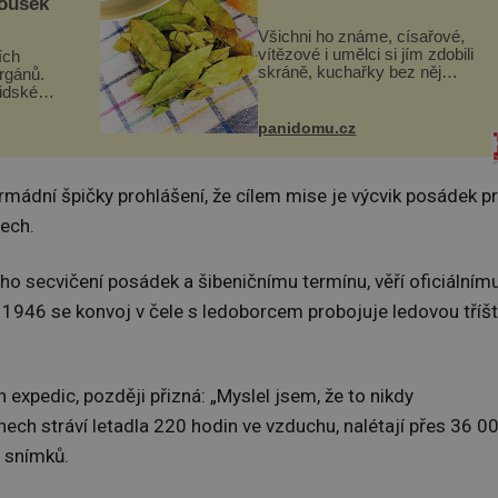
kousek
Všichni ho známe, císařové,
vítězové i umělci si jím zdobili
ích
skráně, kuchařky bez něj
orgánů.
neuvaří, a to ještě nevíte, že
lidské
bobkový list může výrazně
gán za
zmírnit některé naše neduhy.
t
panidomu.cz
Obsahuje v malém množství
 co když
ně...
mám...
armádní špičky prohlášení, že cílem mise je výcvik posádek p
tech.
ího secvičení posádek a šibeničnímu termínu, věří oficiálním
1946 se konvoj v čele s ledoborcem probojuje ledovou tříšt
 expedic, později přizná: „Myslel jsem, že to nikdy
ech stráví letadla 220 hodin ve vzduchu, nalétají přes 36 0
h snímků.