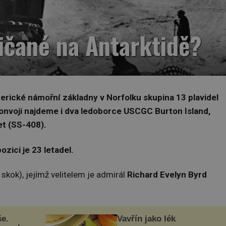
ičané na Antarktidě?
erické námořní základny v Norfolku skupina 13 plavidel
 konvoji najdeme i dva ledoborce USCGC Burton Island,
t (SS-408).
ozici je 23 letadel.
kok), jejímž velitelem je admirál
Richard Evelyn Byrd
še.
Vavřín jako lék