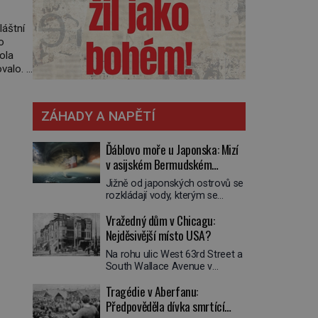
láštní
o
mola
covalo.
 říct,
ZÁHADY A NAPĚTÍ
Ďáblovo moře u Japonska: Mizí
v asijském Bermudském
trojúhelníku lodě ve spárech
Jižně od japonských ostrovů se
neznámé síly?
rozkládají vody, kterým se
přezdívá Ďáblovo moře. Vypráví
Vražedný dům v Chicagu:
se o lodích mizejících beze
stopy, podivných světlech,
Nejděsivější místo USA?
zrádných proudech i mořských
Na rohu ulic West 63rd Street a
dracích, kteří měli tyto končiny
South Wallace Avenue v
střežit už v dávných legendách.
Chicagu stojí nenápadná pošta.
Je tichomořský Dračí
Tragédie v Aberfanu:
Nemá žádný speciální nápis ani
trojúhelník skutečně prokletým
pamětní desku. A přesto prý
Předpověděla dívka smrtící
místem, nebo se zde jen
místní zaměstnanci neradi
nebezpečná příroda proměnila