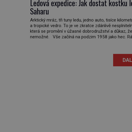
Ledová expedice: Jak dostat kostku l
Saharu
Arktický mráz, tři tuny ledu, jedno auto, tisíce kilomet
a tropické vedro. To je ve zkratce zdánlivě nesplnitel
která se promění v úžasné dobrodružství a důkaz, že
nemožné. Vše začíná na podzim 1958 jako hec. Rá
Luxembourg přichází s neobvyklou výzvou. Tomu, k
dokáže dopravit ze severního polárního kruhu na […]
DAL