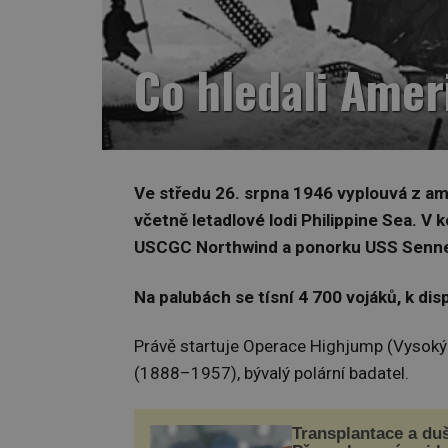
Co hledali Amer
Ve středu 26. srpna 1946 vyplouvá z am
včetně letadlové lodi Philippine Sea. V
USCGC Northwind a ponorku USS Senne
Na palubách se tísní 4 700 vojáků, k disp
Právě startuje Operace Highjump (Vysoký s
(1888–1957), bývalý polární badatel.
Transplantace a du