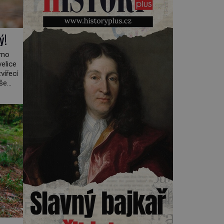
Kearnsovým zlepšovákem.
Začíná spor, kterému génius
obětuje vše – čas, rodinu i sám
sebe. Američan Robert William
ý!
Kearns (1927–2005), který
během vlastní svatby přijde […]
žmo
elice
vířecí
íše
 o něm
osahuje