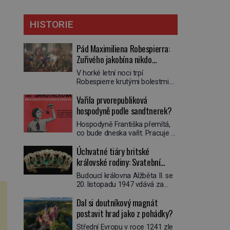
HISTORIE
Pád Maximiliena Robespierra:
Zuřivého jakobína nikdo
nelitoval?
V horké letní noci trpí
Robespierre krutými bolestmi.
Zmítá se na lůžku a hlavou mu
Vařila prvorepubliková
víří kolotoč myšlenek. Když se
probere z mdlob, vzpomene si
hospodyně podle sandtnerek?
na jednu z pařížských
Hospodyně Františka přemítá,
jasnovidek, kterou před lety
co bude dneska vařit. Pracuje v
navštívil. Prorokovala mu
rodině pana rady a ten má
tragický osud. Tehdy se jí
Úchvatné tiáry britské
mlsný jazýček. Zalistuje proto
vysmál. „Robespierre to
rychle v jedné ze „sandtnerek“.
královské rodiny: Svatební
dotáhne hodně daleko,“
„Zaplaťpánbůh, že už
prohlásil o něm jiný významný
klenot Alžbětě II. praskl
Budoucí královna Alžběta II. se
nemusíme chodit s lístky,“
francouzský revolucionář,
20. listopadu 1947 vdává za
povzdechne si směrem ke
Honoré de Mirabeau […]
svého vyvoleného Filipa
služce, kterou má v kuchyni k
Dal si doutníkový magnát
Mountbattena. Aby měla na
ruce. Ještě v prvních letech
obřad ve Westminsteru podle
postavit hrad jako z pohádky?
nové republiky fungoval kvůli
tradice „něco vypůjčeného“, její
nedostatku zboží přídělový
Střední Evropu v roce 1241 zle
matka jí věnuje jedinečný šperk
systém. […]