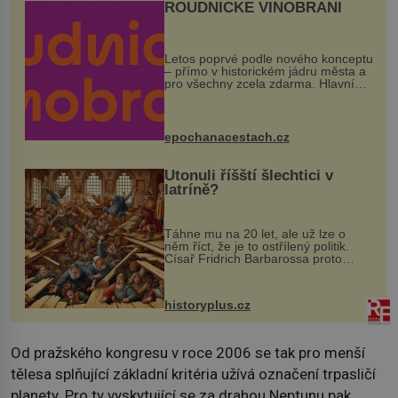
ROUDNICKÉ VINOBRANÍ
Letos poprvé podle nového konceptu
– přímo v historickém jádru města a
pro všechny zcela zdarma. Hlavní
program se odehraje na Karlově a
Husově náměstí. Návštěvníci se
mohou těšit na víno, burčák, pes...
epochanacestach.cz
Utonuli říšští šlechtici v
latríně?
Táhne mu na 20 let, ale už lze o
něm říct, že je to ostřílený politik.
Císař Fridrich Barbarossa proto
posílá svého syna a dědice Jindřicha
VI. do Erfurtu, aby se stal
prostředníkem při řešení sporu m...
historyplus.cz
Od pražského kongresu v roce 2006 se tak pro menší
tělesa splňující základní kritéria užívá označení trpasličí
planety. Pro ty vyskytující se za drahou Neptunu pak