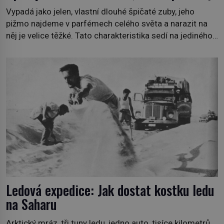
Vypadá jako jelen, vlastní dlouhé špičaté zuby, jeho
pižmo najdeme v parfémech celého světa a narazit na
něj je velice těžké. Tato charakteristika sedí na jediného
zástupce zvířecí říše – kabara pižmového. V Evropě ho
jako první popíše švédský botanik Carl Linné (1707–
1778), jenže v Asii o něm ví už celá staletí. Zvíře
připomíná jelena, v kohoutku dosahuje […]
Ledová expedice: Jak dostat kostku ledu
na Saharu
Arktický mráz, tři tuny ledu, jedno auto, tisíce kilometrů,