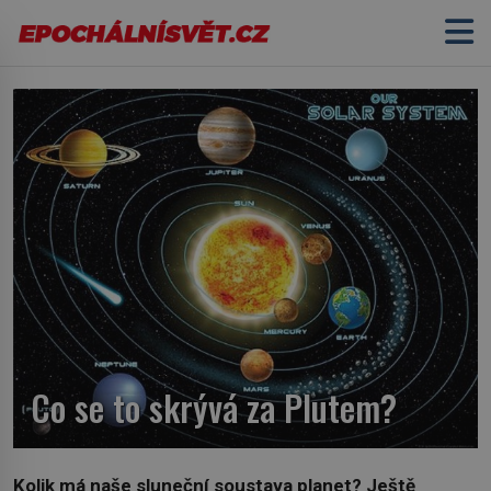
Co se to skrývá za Plutem?
Kolik má naše sluneční soustava planet? Ještě