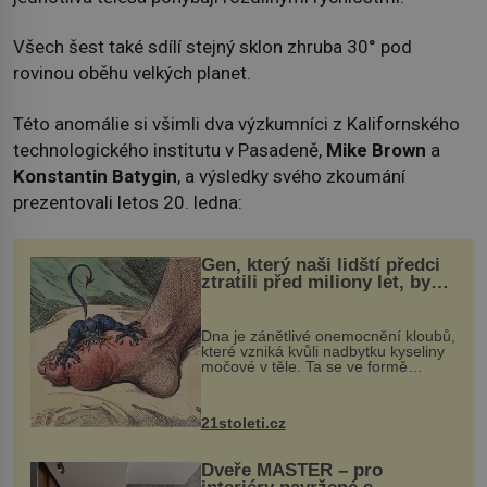
Všech šest také sdílí stejný sklon zhruba 30° pod
rovinou oběhu velkých planet.
Této anomálie si všimli dva výzkumníci z Kalifornského
technologického institutu v Pasadeně,
Mike Brown
a
Konstantin Batygin
, a výsledky svého zkoumání
prezentovali letos 20. ledna:
Gen, který naši lidští předci
ztratili před miliony let, by
mohl pomoci s léčbou
„nemoci králů“
Dna je zánětlivé onemocnění kloubů,
které vzniká kvůli nadbytku kyseliny
močové v těle. Ta se ve formě
krystalků ukládá v blízkosti kloubů,
nejčastěji přitom postihuje palce na
nohou, a způsobuje bole...
21stoleti.cz
Dveře MASTER – pro