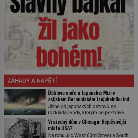
ZÁHADY A NAPĚTÍ
Ďáblovo moře u Japonska: Mizí v
asijském Bermudském trojúhelníku lodě
ve spárech neznámé síly?
Jižně od japonských ostrovů se
rozkládají vody, kterým se přezdívá
Ďáblovo moře. Vypráví se o lodích
Vražedný dům v Chicagu: Nejděsivější
mizejících beze stopy, podivných
místo USA?
světlech, zrádných proudech i mořských
Na rohu ulic West 63rd Street a South
dracích, kteří měli tyto končiny střežit už