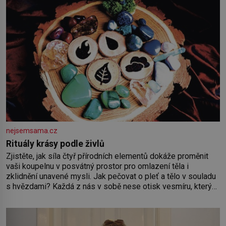
nejsemsama.cz
Rituály krásy podle živlů
Zjistěte, jak síla čtyř přírodních elementů dokáže proměnit
vaši koupelnu v posvátný prostor pro omlazení těla i
zklidnění unavené mysli. Jak pečovat o pleť a tělo v souladu
s hvězdami? Každá z nás v sobě nese otisk vesmíru, který
se projevuje nejen v naší povaze, ale i v potřebách naší
pokožky. Ohnivá znamení Ženy narozené ve znamení Berana,
Lva a Střelce v sobě nesou žár, odvahu a neutuchající elán.