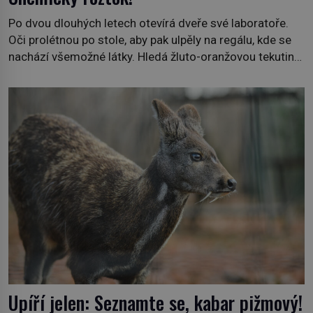
Po dvou dlouhých letech otevírá dveře své laboratoře.
Oči prolétnou po stole, aby pak ulpěly na regálu, kde se
nachází všemožné látky. Hledá žluto-oranžovou tekutinu,
jakmile ji zahlédne, nesmírně se mu uleví. Teď může svůj
plán dokončit. Pod termínem aqua regia se skrývá
směs s názvem lučavka královská. Svůj přídomek nemá
pro nic za nic, […]
Upíří jelen: Seznamte se, kabar pižmový!