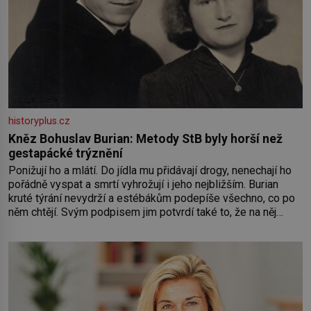
historyplus.cz
Kněz Bohuslav Burian: Metody StB byly horší než
gestapácké trýznění
Ponižují ho a mlátí. Do jídla mu přidávají drogy, nenechají ho
pořádně vyspat a smrtí vyhrožují i jeho nejbližším. Burian
kruté týrání nevydrží a estébákům podepíše všechno, co po
něm chtějí. Svým podpisem jim potvrdí také to, že na něj
během výslechů nikdo nevyvíjel fyzický ani psychický nátlak.
Syn brněnského řezníka chce být knězem a