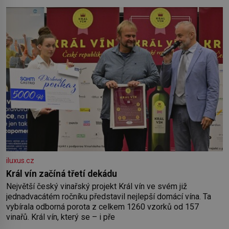
iluxus.cz
Král vín začíná třetí dekádu
Největší český vinařský projekt Král vín ve svém již
jednadvacátém ročníku představil nejlepší domácí vína. Ta
vybírala odborná porota z celkem 1260 vzorků od 157
vinařů. Král vín, který se – i pře