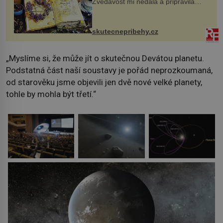
Zvědavost mi nedala a připravila
jsem si z nich lektvar… Zimní pobyt
na chalupě se pro mě vlastní vinou
změnil v děsivý zážitek, na kt...
skutecnepribehy.cz
„Myslíme si, že může jít o skutečnou Devátou planetu.
Podstatná část naší soustavy je pořád neprozkoumaná,
od starověku jsme objevili jen dvě nové velké planety,
tohle by mohla být třetí.“