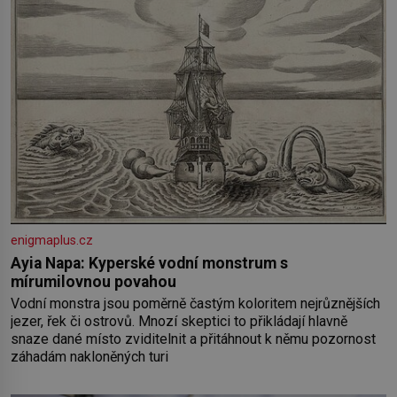
enigmaplus.cz
Ayia Napa: Kyperské vodní monstrum s
mírumilovnou povahou
Vodní monstra jsou poměrně častým koloritem nejrůznějších
jezer, řek či ostrovů. Mnozí skeptici to přikládají hlavně
snaze dané místo zviditelnit a přitáhnout k němu pozornost
záhadám nakloněných turi