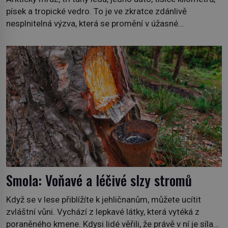
písek a tropické vedro. To je ve zkratce zdánlivě
nesplnitelná výzva, která se promění v úžasné
dobrodružství a důkaz, že nic není nemožné. Vše začíná
na podzim 1958 jako hec. Rádio Luxembourg přichází s
neobvyklou výzvou. Tomu, kdo dokáže dopravit ze
severního polárního kruhu na […]
Smola: Voňavé a léčivé slzy stromů
Když se v lese přiblížíte k jehličnanům, můžete ucítit
zvláštní vůni. Vychází z lepkavé látky, která vytéká z
poraněného kmene. Kdysi lidé věřili, že právě v ní je síla