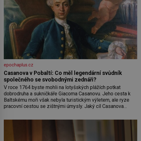
epochaplus.cz
Casanova v Pobaltí: Co měl legendární svůdník
společného se svobodnými zednáři?
V roce 1764 byste mohli na lotyšských plážích potkat
dobrodruha a sukničkáře Giacoma Casanovu. Jeho cesta k
Baltskému moři však nebyla turistickým výletem, ale ryze
pracovní cestou se zištnými úmysly. Jaký cíl Casanova
sledoval, když se například procházel uličkami lotyšské
Rigy? Casanova v Pobaltí kontaktoval tamní zednářské lóže.
Nebyl v této oblasti žádným nováčkem, protože do
zednářské