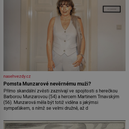
Vaše
nasehvezdy.cz
Pomsta Munzarové nevěrnému muži?
Přímo skandální zvěsti zaznívají ve spojitosti s herečkou
Barborou Munzarovou (54) a hercem Martinem Trnavským
(56). Munzarová měla být totiž viděna s jakýmsi
sympaťákem, s nímž se velmi družně, až d