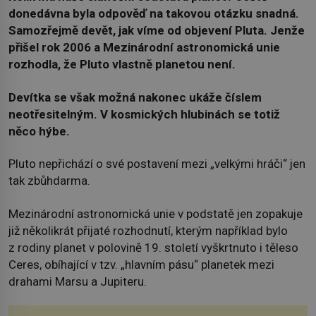
donedávna byla odpověď na takovou otázku snadná.
Samozřejmě devět, jak víme od objevení Pluta. Jenže
přišel rok 2006 a Mezinárodní astronomická unie
rozhodla, že Pluto vlastně planetou není.
Devítka se však možná nakonec ukáže číslem
neotřesitelným. V kosmických hlubinách se totiž
něco hýbe.
Pluto nepřichází o své postavení mezi „velkými hráči“ jen
tak zbůhdarma.
Mezinárodní astronomická unie v podstatě jen zopakuje
již několikrát přijaté rozhodnutí, kterým například bylo
z rodiny planet v polovině 19. století vyškrtnuto i těleso
Ceres, obíhající v tzv. „hlavním pásu“ planetek mezi
drahami Marsu a Jupiteru.