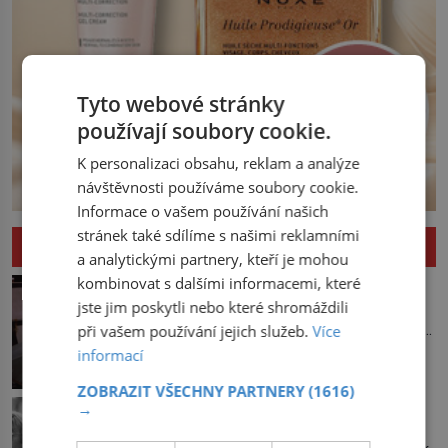
Tyto webové stránky
používají soubory cookie.
K personalizaci obsahu, reklam a analýze
návštěvnosti používáme soubory cookie.
Informace o vašem používání našich
stránek také sdílíme s našimi reklamními
ZAJÍMAVOSTI
a analytickými partnery, kteří je mohou
Kde se vzalo námořnické tetování?
kombinovat s dalšími informacemi, které
jste jim poskytli nebo které shromáždili
Do přístavu připlouvá loď, a jakmile
zakotví, na souš se vyhrnou námořníci,
při vašem používání jejich služeb.
Více
aby utišili žízeň i chtíč. Jdou oním
informací
zvláštním houpavým krokem. A kdyby je
někdo nepoznal podle toho, napoví mu
ZOBRAZIT VŠECHNY PARTNERY
(1616)
Knír: Symbol intelektuálů, vlastenců i
→
potetované paže. Námořnická kérka je
diktátorů!
totiž něco jako uniforma. Tetování jako