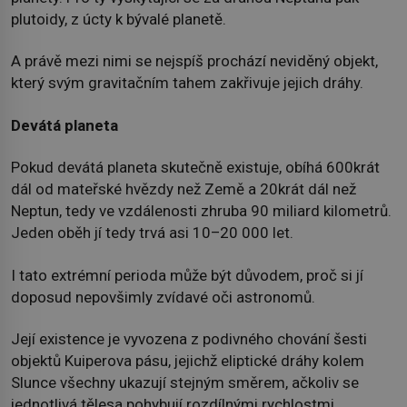
plutoidy, z úcty k bývalé planetě.
A právě mezi nimi se nejspíš prochází neviděný objekt,
který svým gravitačním tahem zakřivuje jejich dráhy.
Devátá planeta
Pokud devátá planeta skutečně existuje, obíhá 600krát
dál od mateřské hvězdy než Země a 20krát dál než
Neptun, tedy ve vzdálenosti zhruba 90 miliard kilometrů.
Jeden oběh jí tedy trvá asi 10–20 000 let.
I tato extrémní perioda může být důvodem, proč si jí
doposud nepovšimly zvídavé oči astronomů.
Její existence je vyvozena z podivného chování šesti
objektů Kuiperova pásu, jejichž eliptické dráhy kolem
Slunce všechny ukazují stejným směrem, ačkoliv se
jednotlivá tělesa pohybují rozdílnými rychlostmi.