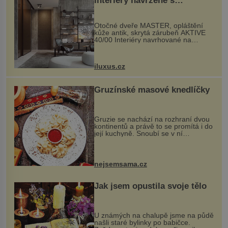
interiéry navržené s
rozumem i vášní!
Otočné dveře MASTER, opláštění
kůže antik, skrytá zárubeň AKTIVE
40/00 Interiéry navrhované na
zakázku často vyžadují atypické
rozměry nejen nábytku, ale i
otvorových prvků. Technické zázemí
iluxus.cz
dnes umož...
Gruzínské masové knedlíčky
Gruzie se nachází na rozhraní dvou
kontinentů a právě to se promítá i do
její kuchyně. Snoubí se v ní
evropské a asijské chutě a díky tomu
vznikají rozmanité a chuťově bohaté
pokrmy, které rozhodně st...
nejsemsama.cz
Jak jsem opustila svoje tělo
U známých na chalupě jsme na půdě
našli staré bylinky po babičce.