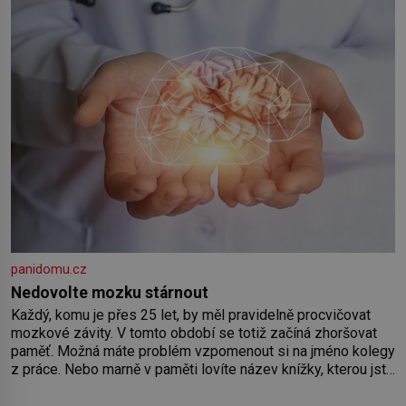
panidomu.cz
Nedovolte mozku stárnout
Každý, komu je přes 25 let, by měl pravidelně procvičovat
mozkové závity. V tomto období se totiž začíná zhoršovat
paměť. Možná máte problém vzpomenout si na jméno kolegy
z práce. Nebo marně v paměti lovíte název knížky, kterou jste
nedávno přečetli. Je to opravdu tak, s věkem jako kdyby se
paměť rozhodla stávkovat. Cvičte