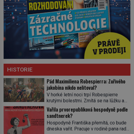
HISTORIE
Pád Maximiliena Robespierra: Zuřivého
jakobína nikdo nelitoval?
V horké letní noci trpí Robespierre
krutými bolestmi. Zmítá se na lůžku a
hlavou mu víří kolotoč myšlenek. Když
Vařila prvorepubliková hospodyně podle
se probere z mdlob, vzpomene si na
sandtnerek?
jednu z pařížských jasnovidek, kterou
Hospodyně Františka přemítá, co bude
před lety navštívil. Prorokovala mu
dneska vařit. Pracuje v rodině pana rady
tragický osud. Tehdy se jí vysmál.