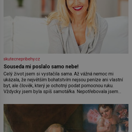
skutecnepribehy.cz
Souseda mi poslalo samo nebe!
Celý život jsem si vystačila sama. Až vážná nemoc mi
ukázala, že největším bohatstvím nejsou peníze ani vlastní
byt, ale člověk, který je ochotný podat pomocnou ruku.
Vždycky jsem byla spíš samotářka. Nepotřebovala jsem
kolem sebe partu kamarádek ani partnera. Stačily mi knihy,
práce a hlavně klid. Hned po studiích jsem odešla z rodného
města,