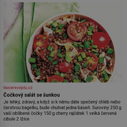
by pokoj miminka měl působit především klidně a útulně.
Předškolní věk je
tisicereceptu.cz
Čočkový salát se šunkou
Je lehký, zdravý, a když si k němu dáte opečený chléb nebo
čerstvou bagetku, bude chutnat jedna báseň. Suroviny 250 g
vaší oblíbené čočky 150 g cherry rajčátek 1 velká červená
cibule 2 lžíce