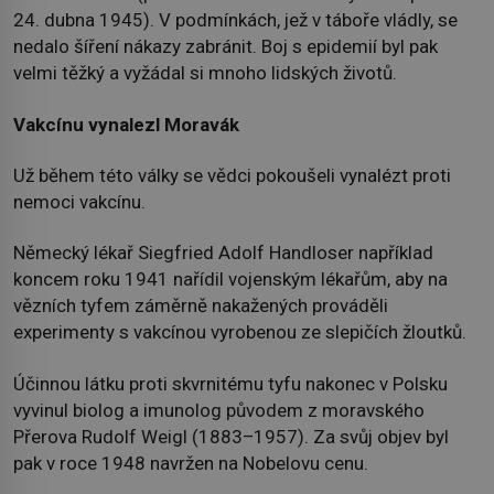
24. dubna 1945). V podmínkách, jež v táboře vládly, se
nedalo šíření nákazy zabránit. Boj s epidemií byl pak
velmi těžký a vyžádal si mnoho lidských životů.
Vakcínu vynalezl Moravák
Už během této války se vědci pokoušeli vynalézt proti
nemoci vakcínu.
Německý lékař Siegfried Adolf Handloser například
koncem roku 1941 nařídil vojenským lékařům, aby na
vězních tyfem záměrně nakažených prováděli
experimenty s vakcínou vyrobenou ze slepičích žloutků.
Účinnou látku proti skvrnitému tyfu nakonec v Polsku
vyvinul biolog a imunolog původem z moravského
Přerova Rudolf Weigl (1883–1957). Za svůj objev byl
pak v roce 1948 navržen na Nobelovu cenu.