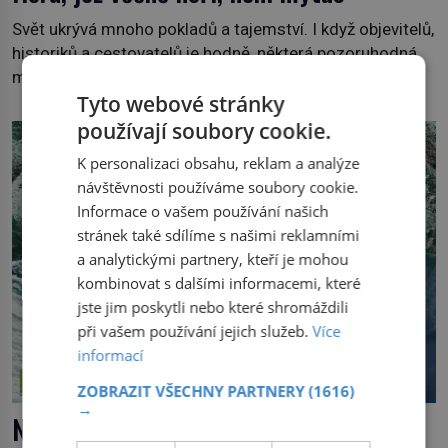
Svět ukrývá mnoho pokladů a tajemství. I když objevitelů,
historiků a cestovatelů je hodně, některá pozoruhodná
místa jsou stále překvapením pro mnohé z nás.
Tyto webové stránky
Neprobádané místa Ázerbájdžánu, rozmanitá historie
Albánie či úchvatná atmosféra Kypru jsou jedny z míst,
používají soubory cookie.
která nám mají co nabídnout a vyprávět. Uznávaná
K personalizaci obsahu, reklam a analýze
historička Bettany Hughes, se vydala prozkoumat
návštěvnosti používáme soubory cookie.
pozoruhodné úkazy, o kterých jste možná doposud
Informace o vašem používání našich
neslyšeli. Hora, […]
stránek také sdílíme s našimi reklamními
a analytickými partnery, kteří je mohou
kombinovat s dalšími informacemi, které
jste jim poskytli nebo které shromáždili
při vašem používání jejich služeb.
Více
informací
ZOBRAZIT VŠECHNY PARTNERY
(1616)
→
Nezkrocená velká jezera, největší