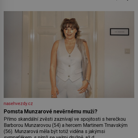
se projevuje nejen v naší povaze, ale i v potřebách naší
pokožky. Ohnivá znamení Ženy narozené ve znamení Berana,
Lva a Střelce v sobě nesou žár, odvahu a neutuchající elán.
Vaše
nasehvezdy.cz
Pomsta Munzarové nevěrnému muži?
Přímo skandální zvěsti zaznívají ve spojitosti s herečkou
Barborou Munzarovou (54) a hercem Martinem Trnavským
(56). Munzarová měla být totiž viděna s jakýmsi
sympaťákem, s nímž se velmi družně, až d