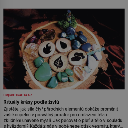
nejsemsama.cz
Rituály krásy podle živlů
Zjistěte, jak síla čtyř přírodních elementů dokáže proměnit
vaši koupelnu v posvátný prostor pro omlazení těla i
zklidnění unavené mysli. Jak pečovat o pleť a tělo v souladu
s hvězdami? Každá z nás v sobě nese otisk vesmíru, který