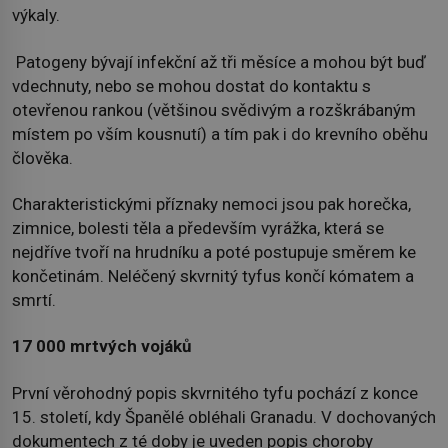
výkaly.
Patogeny bývají infekční až tři měsíce a mohou být buď
vdechnuty, nebo se mohou dostat do kontaktu s
otevřenou rankou (většinou svědivým a rozškrábaným
místem po vším kousnutí) a tím pak i do krevního oběhu
člověka.
Charakteristickými příznaky nemoci jsou pak horečka,
zimnice, bolesti těla a především vyrážka, která se
nejdříve tvoří na hrudníku a poté postupuje směrem ke
končetinám. Neléčený skvrnitý tyfus končí kómatem a
smrtí.
17 000 mrtvých vojáků
První věrohodný popis skvrnitého tyfu pochází z konce
15. století, kdy Španělé obléhali Granadu. V dochovaných
dokumentech z té doby je uveden popis choroby