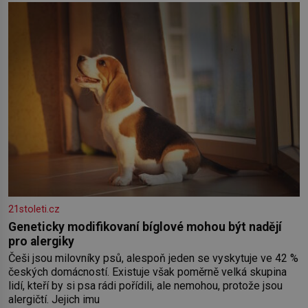
Rigy? Casanova v Pobaltí kontaktoval tamní zednářské lóže.
Nebyl v této oblasti žádným nováčkem, protože do
zednářské
21stoleti.cz
Geneticky modifikovaní bíglové mohou být nadějí
pro alergiky
Češi jsou milovníky psů, alespoň jeden se vyskytuje ve 42 %
českých domácností. Existuje však poměrně velká skupina
lidí, kteří by si psa rádi pořídili, ale nemohou, protože jsou
alergičtí. Jejich imu