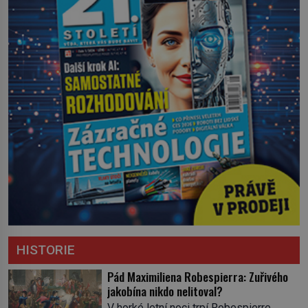
HISTORIE
Pád Maximiliena Robespierra: Zuřivého
jakobína nikdo nelitoval?
V horké letní noci trpí Robespierre