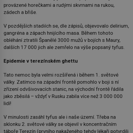
provázené horečkami a rudými skvrnami na rukou,
zádech a břiše.
V pozdějších stadiích se, dle zápisů, objevovalo delirium,
gangréna a zápach hnijícího masa. Během tohoto
obléhání ztratili Španělé 3000 mužů v bojích s Maury,
dalších 17 000 jich ale zemřelo na výše popsaný tyfus.
Epidemie v terezínském ghettu
Tato nemoc byla velmi rozšířená i během 1. světové
války. Zatímco na západní frontě pomohlo v boji s ní
zřízení odvšivovacích stanic, na východní frontě řádila
jako zběsilá – vždyť v Rusku zabila více než 3 000 000
lidí!
V minulosti zasáhl tyfus ale i naše území. Třeba na
sklonku 2. světové války se objevil v koncentračním
táboře Terezín (prvního nakaženého tehdy lékaři potvrdili