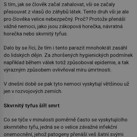
S tím, jak se člověk začal zahalovat, vši se začaly
přesouvat z vlasů do záhybů látek. Tento druh vši je ale
pro člověka velice nebezpečný. Proč? Protože přenáší
vážné nemoci, jako jsou zákopová horečka, návratná
horečka nebo skvrnitý tyfus.
Dalo by se říci, že tím i tento parazit mnohokrát zasáhl
do lidských dějin. Za zhoršených hygienických podmínek
například během válek totiž způsoboval epidemie, a tak
výrazným způsobem ovlivňoval míru úmrtnosti.
V dnešní době se pak tyto nemoci vyskytují většinou už
jen v rozvojových zemích.
Skvrnitý tyfus šíří smrt
Co se týče v minulosti poměrně často se vyskytujícího
skvrnitého tyfu, jedná se o velice závažné infekční
onemocnění, jehož patogeny přenáší veš šatní svými