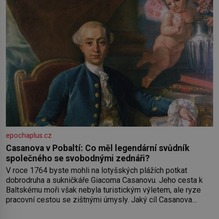
epochaplus.cz
Casanova v Pobaltí: Co měl legendární svůdník
společného se svobodnými zednáři?
V roce 1764 byste mohli na lotyšských plážích potkat
dobrodruha a sukničkáře Giacoma Casanovu. Jeho cesta k
Baltskému moři však nebyla turistickým výletem, ale ryze
pracovní cestou se zištnými úmysly. Jaký cíl Casanova
sledoval, když se například procházel uličkami lotyšské