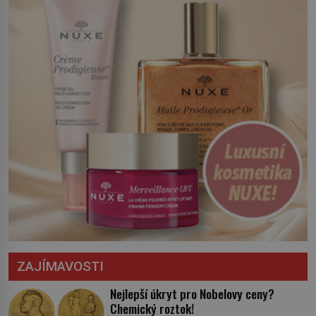
království. Zajistit hodlá především
severní hranici. Na […]
ZAJÍMAVOSTI
Nejlepší úkryt pro Nobelovy ceny?
Chemický roztok!