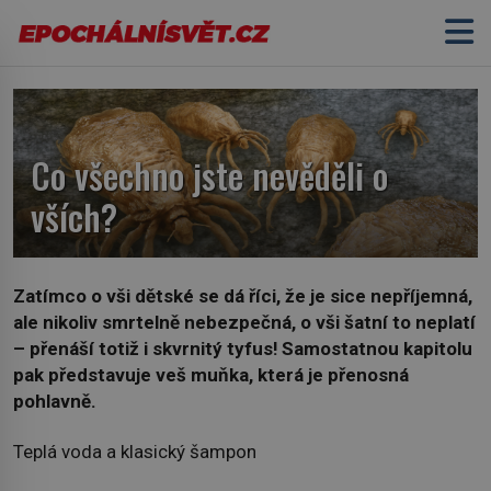
Co všechno jste nevěděli o
vších?
Zatímco o vši dětské se dá říci, že je sice nepříjemná,
ale nikoliv smrtelně nebezpečná, o vši šatní to neplatí
– přenáší totiž i skvrnitý tyfus! Samostatnou kapitolu
pak představuje veš muňka, která je přenosná
pohlavně.
Teplá voda a klasický šampon