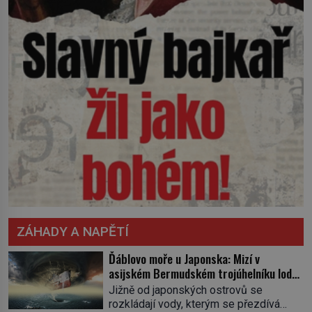
ZÁHADY A NAPĚTÍ
Ďáblovo moře u Japonska: Mizí v
asijském Bermudském trojúhelníku lodě
ve spárech neznámé síly?
Jižně od japonských ostrovů se
rozkládají vody, kterým se přezdívá