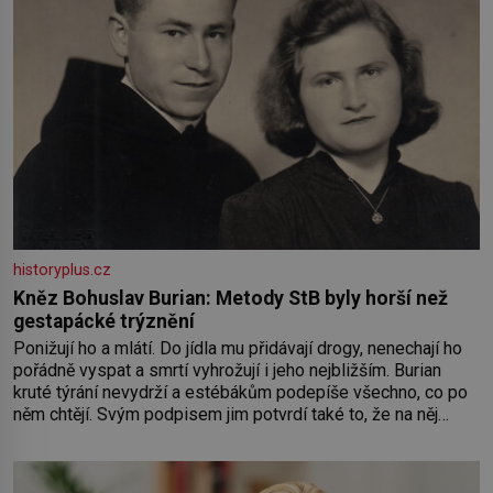
historyplus.cz
Kněz Bohuslav Burian: Metody StB byly horší než
gestapácké trýznění
Ponižují ho a mlátí. Do jídla mu přidávají drogy, nenechají ho
pořádně vyspat a smrtí vyhrožují i jeho nejbližším. Burian
kruté týrání nevydrží a estébákům podepíše všechno, co po
něm chtějí. Svým podpisem jim potvrdí také to, že na něj
během výslechů nikdo nevyvíjel fyzický ani psychický nátlak.
Syn brněnského řezníka chce být knězem a