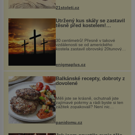
nejčastěji přitom postihuje palce na
nohou, a způsobuje bole...
21stoleti.cz
Utržený kus skály se zastavil
těsně před kostelem!
Ochránila ho boží síla?
30 centimetrů! Přesně v takové
vzdálenosti se od amerického
kostela zastavil obrovský 20tunový
balvan, který se v květnu 2014
nečekaně odtrhl od nedaleké skály
při její demolici. Podle místních stojí
enigmaplus.cz
...
Balkánské recepty, dobroty z
dovolené
Měli jste se krásně, ochutnali jste
zajímavé pokrmy a rádi byste si ten
zážitek zopakovali? Není nic
snazšího. Pljeskavica (10 porcí)
Možná jste ji ochutnali na dovolené v
bývalé Jugoslávii, lze ji vi...
panidomu.cz