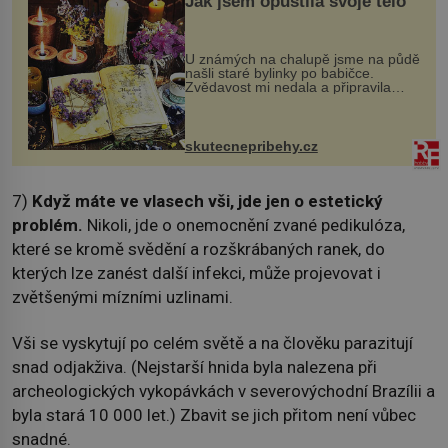
Jak jsem opustila svoje tělo
U známých na chalupě jsme na půdě
našli staré bylinky po babičce.
Zvědavost mi nedala a připravila
jsem si z nich lektvar… Zimní pobyt
na chalupě se pro mě vlastní vinou
změnil v děsivý zážitek, na kt...
skutecnepribehy.cz
7)
Když máte ve vlasech vši, jde jen o estetický
problém.
Nikoli, jde o onemocnění zvané pedikulóza,
které se kromě svědění a rozškrábaných ranek, do
kterých lze zanést další infekci, může projevovat i
zvětšenými mízními uzlinami.
Vši se vyskytují po celém světě a na člověku parazitují
snad odjakživa. (Nejstarší hnida byla nalezena při
archeologických vykopávkách v severovýchodní Brazílii a
byla stará 10 000 let.) Zbavit se jich přitom není vůbec
snadné.