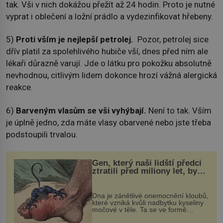
tak. Vši v nich dokážou přežít až 24 hodin. Proto je nutné
vyprat i oblečení a ložní prádlo a vydezinfikovat hřebeny.
5)
Proti vším je nejlepší petrolej.
Pozor, petrolej sice
dřív platil za spolehlivého hubiče vší, dnes před ním ale
lékaři důrazně varují. Jde o látku pro pokožku absolutně
nevhodnou, citlivým lidem dokonce hrozí vážná alergická
reakce.
6)
Barveným vlasům se vši vyhýbají.
Není to tak. Vším
je úplně jedno, zda máte vlasy obarvené nebo jste třeba
podstoupili trvalou.
Gen, který naši lidští předci
ztratili před miliony let, by
mohl pomoci s léčbou
„nemoci králů“
Dna je zánětlivé onemocnění kloubů,
které vzniká kvůli nadbytku kyseliny
močové v těle. Ta se ve formě
krystalků ukládá v blízkosti kloubů,