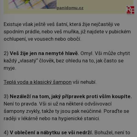
Obsahuje v malém množství ně...
panidomu.cz
Existuje však ještě veš šatní, která žije nejčastěji ve
spodním prádle, nebo veš muňka, již najdete v pubickém
ochlupení, ve vousech nebo obočí.
2)
Veš žije jen na nemyté hlavě.
Omyl. Vši může chytit
každý „vlasatý“ člověk, bez ohledu na to, jak často se
myje.
Teplá voda a klasický šampon
vši nehubí.
3)
Nezáleží na tom, jaký přípravek proti vším koupíte.
Není to pravda. Vši si už na některé odvšivovací
šampony zvykly, takže ty jsou pak neúčinné. Poraďte se
raději v lékárně nebo na hygienické stanici.
4)
V oblečení a nábytku se vši nedrží.
Bohužel, není to