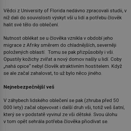
Vědci z University of Florida nedávno zpracovali studii, v
níž dali do souvislosti výskyt vší u lidí a potřebu člověk
halit své tělo do oblečení.
Nutnost oblékat se u člověka vznikla v období jeho
migrace z Afriky směrem do chladnějších, severněji
položených oblastí. Tomu se pak přizpůsobily i vši.
Opustily kožichy zvířat a nový domov našly u lidí. Coby
„nahá opice“ nebyl člověk atraktivním hostitelem. Když
se ale začal zahalovat, to už bylo něco jiného.
Nejnebezpečnější veš
V záhybech lidského oblečení se pak (zhruba před 50
000 lety) začal objevovat i další druh vši, totiž veš šatní,
který se v podstatě vyvinul ze vši dětské. Svou úlohu
v tom opět sehrála potřeba člověka přiodívat se.