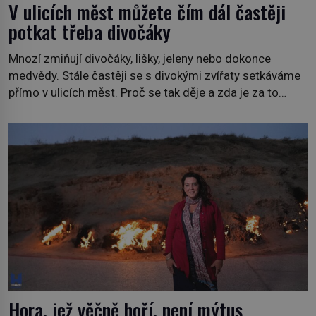
V ulicích měst můžete čím dál častěji
potkat třeba divočáky
Mnozí zmiňují divočáky, lišky, jeleny nebo dokonce
medvědy. Stále častěji se s divokými zvířaty setkáváme
přímo v ulicích měst. Proč se tak děje a zda je za to
někdo zodpovědný, to jsou otázky, které necháme na
jiných. My se raději podíváme do jiných zemí a
prozkoumáme, jaká další zvířata po celém světě se
přizpůsobila životu […]
Hora, jež věčně hoří, není mýtus