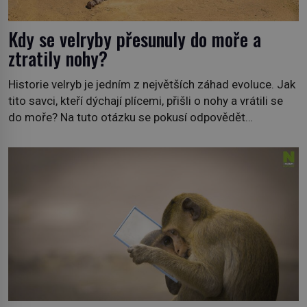
Kdy se velryby přesunuly do moře a
ztratily nohy?
Historie velryb je jedním z největších záhad evoluce. Jak
tito savci, kteří dýchají plícemi, přišli o nohy a vrátili se
do moře? Na tuto otázku se pokusí odpovědět
dokument Tajemné údolí velryb v Egyptě, který bude mít
premiéru ve čtvrtek 29. února ve 20:00 na televizní
stanici Viasat Nature. Všech 90 druhů dnes žijících
velryb […]