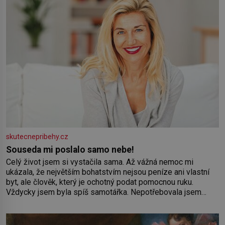
skutecnepribehy.cz
Souseda mi poslalo samo nebe!
Celý život jsem si vystačila sama. Až vážná nemoc mi
ukázala, že největším bohatstvím nejsou peníze ani vlastní
byt, ale člověk, který je ochotný podat pomocnou ruku.
Vždycky jsem byla spíš samotářka. Nepotřebovala jsem
kolem sebe partu kamarádek ani partnera. Stačily mi knihy,
práce a hlavně klid. Hned po studiích jsem odešla z rodného
města,