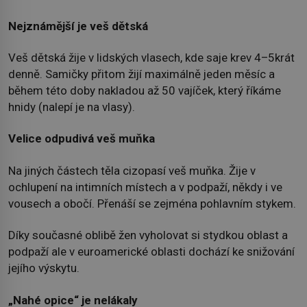
Nejznámější je veš dětská
Veš dětská žije v lidských vlasech, kde saje krev 4–5krát
denně. Samičky přitom žijí maximálně jeden měsíc a
během této doby nakladou až 50 vajíček, který říkáme
hnidy (nalepí je na vlasy).
Velice odpudivá veš muňka
Na jiných částech těla cizopasí veš muňka. Žije v
ochlupení na intimních místech a v podpaží, někdy i ve
vousech a obočí. Přenáší se zejména pohlavním stykem.
Díky současné oblibě žen vyholovat si stydkou oblast a
podpaží ale v euroamerické oblasti dochází ke snižování
jejího výskytu.
„Nahé opice“ je nelákaly