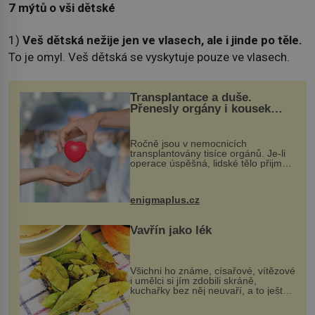
7 mýtů o vši dětské
1)
Veš dětská nežije jen ve vlasech, ale i jinde po těle.
To je omyl. Veš dětská se vyskytuje pouze ve vlasech.
Transplantace a duše.
Přenesly orgány i kousek
osobnosti dárce?
Ročně jsou v nemocnicích
transplantovány tisíce orgánů. Je-li
operace úspěšná, lidské tělo přijme
darovaný orgán za své a pacient
může vést plnohodnotný život. Ale co
když při transplantaci nepřijímám...
enigmaplus.cz
Vavřín jako lék
Všichni ho známe, císařové, vítězové
i umělci si jím zdobili skráně,
kuchařky bez něj neuvaří, a to ještě
nevíte, že bobkový list může výrazně
zmírnit některé naše neduhy.