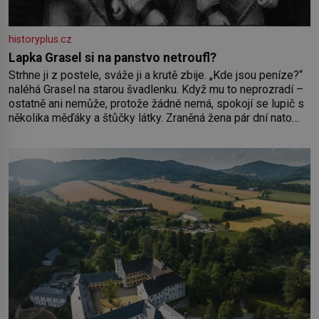
historyplus.cz
Lapka Grasel si na panstvo netroufl?
Strhne ji z postele, sváže ji a krutě zbije. „Kde jsou peníze?“
naléhá Grasel na starou švadlenku. Když mu to neprozradí –
ostatně ani nemůže, protože žádné nemá, spokojí se lupič s
několika měďáky a štůčky látky. Zraněná žena pár dní nato
umírá. Je to muž nebývale krutý. Jeho činy budí hrůzu ještě
dlouho po jeho smrti