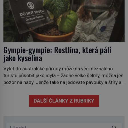
Gympie-gympie: Rostlina, která pálí
jako kyselina
Výlet do australské přírody může na věci neznalého
turistu působit jako idyla – žádné velké šelmy, možná jen
pozor na hady. Jenže také na jedovaté pavouky a štíry a
co už tuší málokdo, i na nenápadný keř se srdčitými listy.
Stačí letmý dotyk a ozve se pronikavá bolest, která
DALŠÍ ČLÁNKY Z RUBRIKY
přetrvává i týdny. Nenápadný tento […]