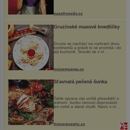
nejšťastněji. Ačkoli časy její anorexie
jsou už dávno pryč a opět se pyšnila
ženskými křivkami, najednou s...
nasehvezdy.cz
Gruzínské masové knedlíčky
Gruzie se nachází na rozhraní dvou
kontinentů a právě to se promítá i do
její kuchyně. Snoubí se v ní
evropské a asijské chutě a díky tomu
vznikají rozmanité a chuťově bohaté
pokrmy, které rozhodně st...
nejsemsama.cz
Šťavnatá pečená šunka
Tahle úprava vás určitě přesvědčí o
jednom: šunku nemusí doprovázet
jen ostré a slané chutě. Navíc s ní
nakrmíte poměrně hodně hladových
krků. Ingredience sádlo 3 kg šunky
vcelku 3 stroužky česneku hl...
tisicereceptu.cz