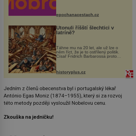
program se odehraje na Karlově a
Husově náměstí. Návštěvníci se
mohou těšit na víno, burčák, pes...
epochanacestach.cz
Utonuli říšští šlechtici v
latríně?
Táhne mu na 20 let, ale už lze o
něm říct, že je to ostřílený politik.
Císař Fridrich Barbarossa proto
posílá svého syna a dědice Jindřicha
VI. do Erfurtu, aby se stal
prostředníkem při řešení sporu m...
historyplus.cz
Jedním z členů obecenstva byl i portugalský lékař
António Egas Moniz (1874–1955), který si za rozvoj
této metody později vysloužil Nobelovu cenu.
Zkouška na jedničku!