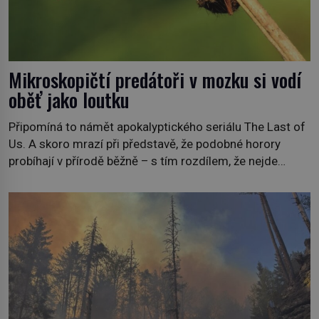
Mikroskopičtí predátoři v mozku si vodí
oběť jako loutku
Připomíná to námět apokalyptického seriálu The Last of
Us. A skoro mrazí při představě, že podobné horory
probíhají v přírodě běžně – s tím rozdílem, že nejde
pouze o infekce parazitickou houbou a že predátor
dokáže ovládat jen vývojově nesrovnatelně jednodušší
živočichy, než je člověk. Najít skutečné zombie není nic
nemožného ani v naší přírodě. […]