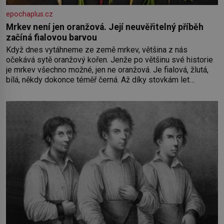
epochaplus.cz
Mrkev není jen oranžová. Její neuvěřitelný příběh
začíná fialovou barvou
Když dnes vytáhneme ze země mrkev, většina z nás
očekává sytě oranžový kořen. Jenže po většinu své historie
je mrkev všechno možné, jen ne oranžová. Je fialová, žlutá,
bílá, někdy dokonce téměř černá. Až díky stovkám let
pečlivého šlechtění se z ní stává zelenina, bez které si
českou zahradu ani nedokážeme představit. Její příběh je