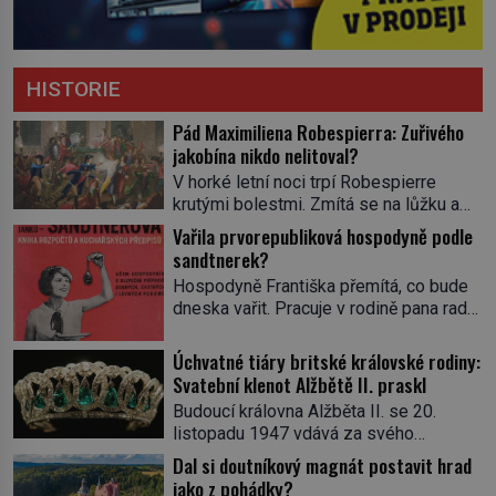
HISTORIE
Pád Maximiliena Robespierra: Zuřivého
jakobína nikdo nelitoval?
V horké letní noci trpí Robespierre
krutými bolestmi. Zmítá se na lůžku a
hlavou mu víří kolotoč myšlenek. Když
Vařila prvorepubliková hospodyně podle
se probere z mdlob, vzpomene si na
sandtnerek?
jednu z pařížských jasnovidek, kterou
Hospodyně Františka přemítá, co bude
před lety navštívil. Prorokovala mu
dneska vařit. Pracuje v rodině pana rady
tragický osud. Tehdy se jí vysmál.
a ten má mlsný jazýček. Zalistuje proto
„Robespierre to dotáhne hodně daleko,“
rychle v jedné ze „sandtnerek“.
Úchvatné tiáry britské královské rodiny:
prohlásil o něm jiný významný
„Zaplaťpánbůh, že už nemusíme chodit
Svatební klenot Alžbětě II. praskl
francouzský revolucionář, Honoré de
s lístky,“ povzdechne si směrem ke
Mirabeau […]
Budoucí královna Alžběta II. se 20.
služce, kterou má v kuchyni k ruce.
listopadu 1947 vdává za svého
Ještě v prvních letech nové republiky
vyvoleného Filipa Mountbattena. Aby
Dal si doutníkový magnát postavit hrad
fungoval kvůli nedostatku zboží
měla na obřad ve Westminsteru podle
jako z pohádky?
přídělový systém. […]