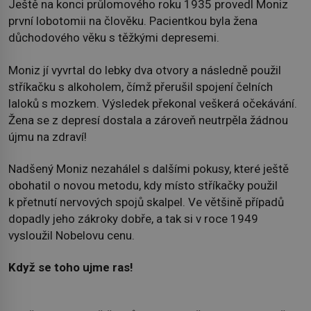
Ještě na konci průlomového roku 1935 provedl Moniz
první lobotomii na člověku. Pacientkou byla žena
důchodového věku s těžkými depresemi.
Moniz jí vyvrtal do lebky dva otvory a následně použil
stříkačku s alkoholem, čímž přerušil spojení čelních
laloků s mozkem. Výsledek překonal veškerá očekávání.
Žena se z depresí dostala a zároveň neutrpěla žádnou
újmu na zdraví!
Nadšený Moniz nezahálel s dalšími pokusy, které ještě
obohatil o novou metodu, kdy místo stříkačky použil
k přetnutí nervových spojů skalpel. Ve většině případů
dopadly jeho zákroky dobře, a tak si v roce 1949
vysloužil Nobelovu cenu.
Když se toho ujme ras!