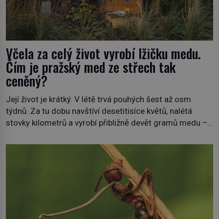
Včela za celý život vyrobí lžičku medu.
Čím je pražský med ze střech tak
ceněný?
Její život je krátký. V létě trvá pouhých šest až osm
týdnů. Za tu dobu navštíví desetitisíce květů, nalétá
stovky kilometrů a vyrobí přibližně devět gramů medu –
zhruba jednu čajovou lžičku. Sama o sobě se může zdát
bezvýznamná. Teprve když se spojí s dalšími desítkami
tisíc příslušnic svého včelstva, vznikne jeden z
nejdokonalejších organismů […]