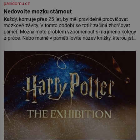
panidomu.cz
Nedovolte mozku stárnout
Každý, komu je přes 25 let, by měl pravidelně procvičovat
mozkové závity. V tomto období se totiž začíná zhoršovat
paměť. Možná máte problém vzpomenout si na jméno kolegy
z práce. Nebo marně v paměti lovíte název knížky, kterou jste
nedávno přečetli. Je to opravdu tak, s věkem jako kdyby se
paměť rozhodla stávkovat. Cvičte