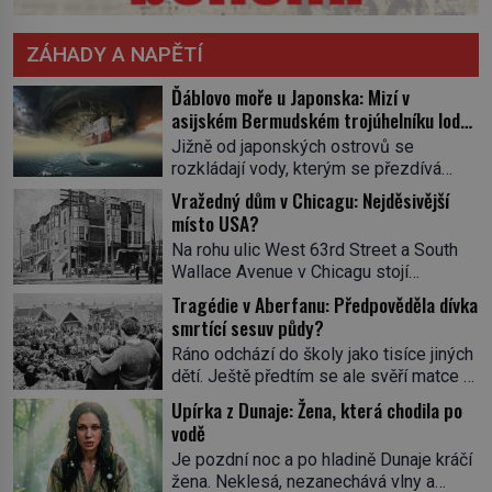
ZÁHADY A NAPĚTÍ
Ďáblovo moře u Japonska: Mizí v
asijském Bermudském trojúhelníku lodě
ve spárech neznámé síly?
Jižně od japonských ostrovů se
rozkládají vody, kterým se přezdívá
Ďáblovo moře. Vypráví se o lodích
Vražedný dům v Chicagu: Nejděsivější
mizejících beze stopy, podivných
místo USA?
světlech, zrádných proudech i mořských
Na rohu ulic West 63rd Street a South
dracích, kteří měli tyto končiny střežit už
Wallace Avenue v Chicagu stojí
v dávných legendách. Je tichomořský
nenápadná pošta. Nemá žádný speciální
Dračí trojúhelník skutečně prokletým
Tragédie v Aberfanu: Předpověděla dívka
nápis ani pamětní desku. A přesto prý
místem, nebo se zde jen nebezpečná
smrtící sesuv půdy?
místní zaměstnanci neradi chodí do
příroda proměnila v jednu z
Ráno odchází do školy jako tisíce jiných
sklepa. Právě tady totiž sídlil sériový
nejpůsobivějších námořních záhad? […]
dětí. Ještě předtím se ale svěří matce s
vrah H. H. Holmes a také
podivným snem. Ve škole, kterou dobře
nejpropracovanější past na lidi
Upírka z Dunaje: Žena, která chodila po
zná, tentokrát nevidí budovu ani
v dějinách americké kriminalistiky.
vodě
spolužáky. Místo nich se před ní tyčí
Herman Webster Mudgett (1861–1896)
Je pozdní noc a po hladině Dunaje kráčí
cosi temného. O několik hodin později je
přijíždí […]
žena. Neklesá, nezanechává vlny a
mrtvá. Mohla devítiletá Zahlédla vlastní