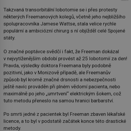
Takzvaná transorbitální lobotomie se i přes protesty
některých Freemanových kolegů, včetně jeho nejbližšího
spolupracovníka Jamese Wattse, stala velice rychle
populární a ambiciózní chirurg s ní objížděl celé Spojené
státy.
O značné poptávce svědčí i fakt, že Freeman dokázal
v nejvytíženějším období provést až 25 lobotomií za den!
Pravda, výsledky doktora Freemana byly podobně
pozitivní, jako v Monizově případě, ale Freemanův
způsob byl kromě značné drsnosti a nebezpečnosti
ještě navíc prováděn při plném vědomí pacienta, nebo
maximálně po jeho „umrtvení“ elektrickým šokem, což
tuto metodu přeneslo na samou hranici barbarství.
Po smrti jedné z pacientek byl Freeman zbaven lékařské
licence, a to byl v podstatě začátek konce této drastické
metody.