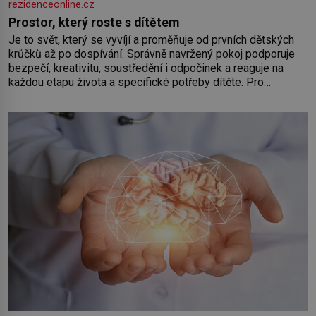
rezidenceonline.cz
Prostor, který roste s dítětem
Je to svět, který se vyvíjí a proměňuje od prvních dětských
krůčků až po dospívání. Správně navržený pokoj podporuje
bezpečí, kreativitu, soustředění i odpočinek a reaguje na
každou etapu života a specifické potřeby dítěte. Pro
nejmenší je klíčová jednoduchost, měkkost a bezpečí, proto
by pokoj miminka měl působit především klidně a útulně.
Předškolní věk je