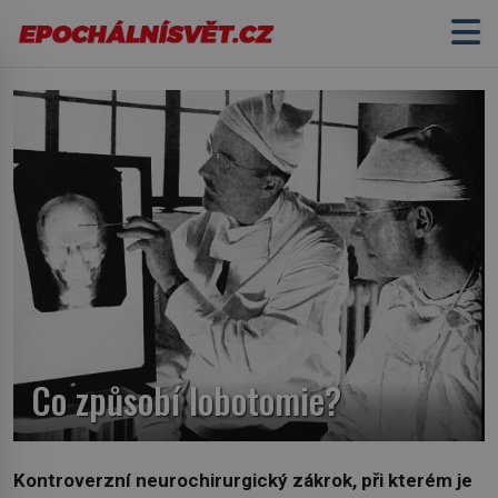
Co způsobí lobotomie?
Kontroverzní neurochirurgický zákrok, při kterém je