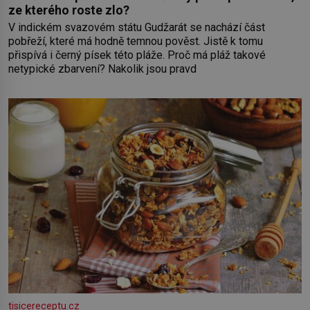
ze kterého roste zlo?
V indickém svazovém státu Gudžarát se nachází část
pobřeží, které má hodně temnou pověst. Jistě k tomu
přispívá i černý písek této pláže. Proč má pláž takové
netypické zbarvení? Nakolik jsou pravd
tisicereceptu.cz