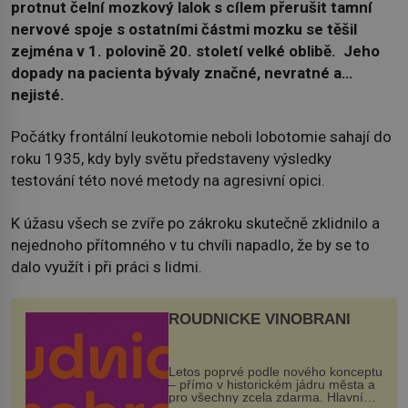
protnut čelní mozkový lalok s cílem přerušit tamní
nervové spoje s ostatními částmi mozku se těšil
zejména v 1. polovině 20. století velké oblibě. Jeho
dopady na pacienta bývaly značné, nevratné a…
nejisté.
Počátky frontální leukotomie neboli lobotomie sahají do
roku 1935, kdy byly světu představeny výsledky
testování této nové metody na agresivní opici.
K úžasu všech se zvíře po zákroku skutečně zklidnilo a
nejednoho přítomného v tu chvíli napadlo, že by se to
dalo využít i při práci s lidmi.
ROUDNICKÉ VINOBRANÍ
Letos poprvé podle nového konceptu
– přímo v historickém jádru města a
pro všechny zcela zdarma. Hlavní