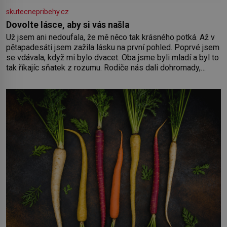
skutecnepribehy.cz
Dovolte lásce, aby si vás našla
Už jsem ani nedoufala, že mě něco tak krásného potká. Až v
pětapadesáti jsem zažila lásku na první pohled. Poprvé jsem
se vdávala, když mi bylo dvacet. Oba jsme byli mladí a byl to
tak říkajíc sňatek z rozumu. Rodiče nás dali dohromady,
Toník byl dobře zaopatřený mladý muž. Manželství nám
oběma moc nesvědčilo, brzy jsme zjistili, že