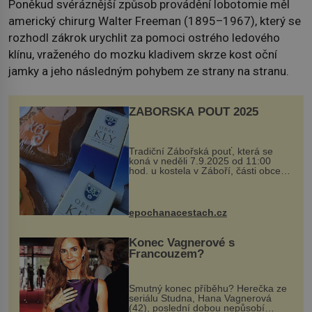
Poněkud svéráznější způsob provádění lobotomie měl
americký chirurg Walter Freeman (1895–1967), který se
rozhodl zákrok urychlit za pomoci ostrého ledového
klínu, vraženého do mozku kladivem skrze kost oční
jamky a jeho následným pohybem ze strany na stranu.
ZÁBOŘSKÁ POUŤ 2025
Tradiční Zábořská pouť, která se
koná v neděli 7.9.2025 od 11:00
hod. u kostela v Záboří, části obce
Kly u Mělníka. V programu naleznete
komentovanou prohlídku kostela,
dobovou hudbu, řemesla, atrakce...
epochanacestach.cz
Konec Vagnerové s
Francouzem?
Smutný konec příběhu? Herečka ze
seriálu Studna, Hana Vagnerová
(42), poslední dobou nepůsobí