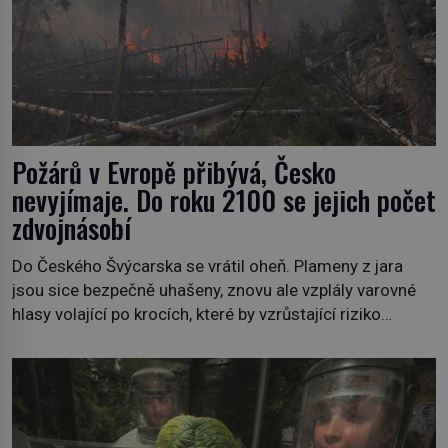
Požárů v Evropě přibývá, Česko
nevyjímaje. Do roku 2100 se jejich počet
zdvojnásobí
Do Českého Švýcarska se vrátil oheň. Plameny z jara
jsou sice bezpečně uhašeny, znovu ale vzplály varovné
hlasy volající po krocích, které by vzrůstající riziko
lesních požárů do budoucna minimalizovaly. Lesní
požáry už nejsou problémem pouze vzdáleného
Středomoří. S oteplujícím se klimatem, vysušenou
krajinou a desetiletími lidských zásahů se z nich stává
nový evropský normál […]