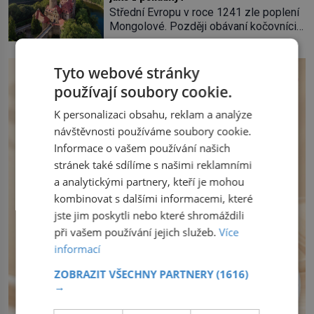
tradice „něco vypůjčeného“, její matka jí
Střední Evropu v roce 1241 zle poplení
věnuje jedinečný šperk ze své
Mongolové. Později obávaní kočovníci
soukromé kolekce – diamantovou tiáru
sice odtáhnou, všichni ale počítají s
královny Marie. „Je to ošklivá špičatá
jejich návratem. Václav I. proto začne
tiára,“ zhodnotil klenot britský politik Sir
jednat. Na další případné řádění barbarů
Tyto webové stránky
Henry Channon (1897–1958), když si […]
z východu se chce pečlivě připravit!
používají soubory cookie.
Český král Václav I. (1205–1253) přijme
opatření, která mají posílit obranu jeho
K personalizaci obsahu, reklam a analýze
království. Zajistit hodlá především
návštěvnosti používáme soubory cookie.
severní hranici. Na […]
Informace o vašem používání našich
stránek také sdílíme s našimi reklamními
a analytickými partnery, kteří je mohou
kombinovat s dalšími informacemi, které
jste jim poskytli nebo které shromáždili
při vašem používání jejich služeb.
Více
informací
ZOBRAZIT VŠECHNY PARTNERY
(1616)
→