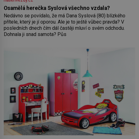
nasehvezdy.cz
Osamělá herečka Syslová všechno vzdala?
Nedávno se povídalo, že má Dana Syslová (80) blízkého
přítele, který je jí oporou. Ale je to ještě vůbec pravda? V
posledních dnech čím dál častěji mluví o svém odchodu.
Dohnala ji snad samota? Půs