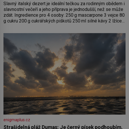
Slavný italský dezert je ideální tečkou za rodinným obědem i
slavnostní večeří a jeho příprava je jednodušší, než se může
zdát. Ingredience pro 4 osoby: 250 g mascarpone 3 vejce 80
g cukru 200 g cukrářských piškotů 250 ml silné kávy 2 lžíce
amaretta kakao na posypání Postup: Oddělte žloutky od
bílků. Žloutky vyšlehejte s cukrem do světlé pěny a postupně
do nich vmíchejte mascarpone, aby vznikl hladký
enigmaplus.cz
Strašidelná pláž Dumas: Je černý písek podhoubím,