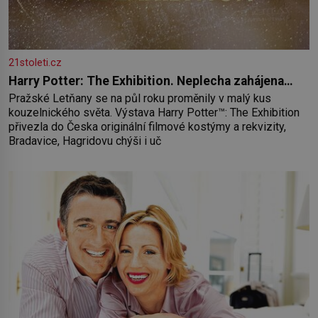
21stoleti.cz
Harry Potter: The Exhibition. Neplecha zahájena…
Pražské Letňany se na půl roku proměnily v malý kus
kouzelnického světa. Výstava Harry Potter™: The Exhibition
přivezla do Česka originální filmové kostýmy a rekvizity,
Bradavice, Hagridovu chýši i uč