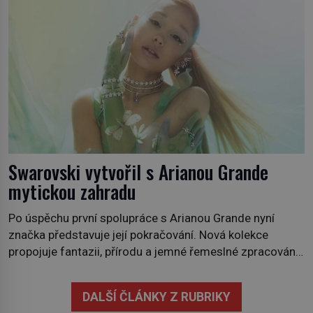
fialové a chutí […]
Swarovski vytvořil s Arianou Grande
mytickou zahradu
Po úspěchu první spolupráce s Arianou Grande nyní
značka představuje její pokračování. Nová kolekce
propojuje fantazii, přírodu a jemné řemeslné zpracování
do svěžího, prosvětleného designového příběhu. Téměř
třicítka šperků působí hravě a zároveň rafinovaně.
DALŠÍ ČLÁNKY Z RUBRIKY
Spolupráce mezi značkou Swarovski a zpěvačkou a