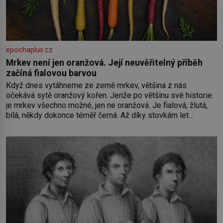
epochaplus.cz
Mrkev není jen oranžová. Její neuvěřitelný příběh
začíná fialovou barvou
Když dnes vytáhneme ze země mrkev, většina z nás
očekává sytě oranžový kořen. Jenže po většinu své historie
je mrkev všechno možné, jen ne oranžová. Je fialová, žlutá,
bílá, někdy dokonce téměř černá. Až díky stovkám let
pečlivého šlechtění se z ní stává zelenina, bez které si
českou zahradu ani nedokážeme představit. Její příběh je