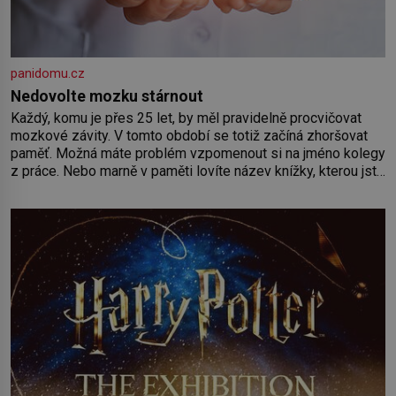
panidomu.cz
Nedovolte mozku stárnout
Každý, komu je přes 25 let, by měl pravidelně procvičovat
mozkové závity. V tomto období se totiž začíná zhoršovat
paměť. Možná máte problém vzpomenout si na jméno kolegy
z práce. Nebo marně v paměti lovíte název knížky, kterou jste
nedávno přečetli. Je to opravdu tak, s věkem jako kdyby se
paměť rozhodla stávkovat. Cvičte