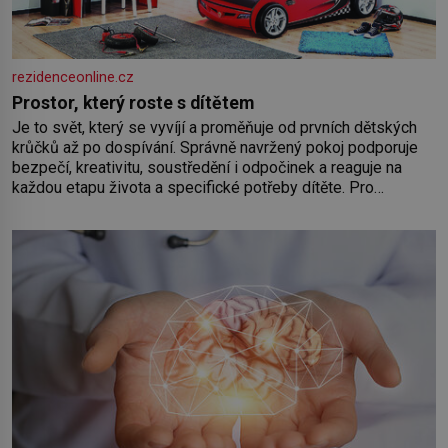
rezidenceonline.cz
Prostor, který roste s dítětem
Je to svět, který se vyvíjí a proměňuje od prvních dětských
krůčků až po dospívání. Správně navržený pokoj podporuje
bezpečí, kreativitu, soustředění i odpočinek a reaguje na
každou etapu života a specifické potřeby dítěte. Pro
nejmenší je klíčová jednoduchost, měkkost a bezpečí, proto
by pokoj miminka měl působit především klidně a útulně.
Předškolní věk je