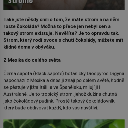
Také jste někdy snili o tom, že máte strom a na něm
roste čokoláda? Možná to přece jen nebyl sen a
takový strom existuje. Nevěříte? Je to opravdu tak.
Strom, který rodí ovoce s chutí čokolády, můžete mít
klidně doma v obýváku.
Z Mexika do celého světa
Černá sapota (Black sapote) botanicky Diospyros Digyna
napochází z Mexika a dnes ji znají po celém světě, hodně
se pěstuje v jižní Itálii a ve Španělsku, milují ji i
Australané. Je to tropický strom, jehož dužina chutná
jako čokoládový pudink. Prostě takový čokoládovník,
který bude obdivovat každý, kdo vás navštíví.