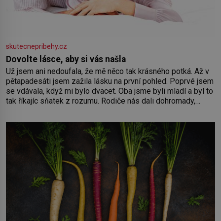
skutecnepribehy.cz
Dovolte lásce, aby si vás našla
Už jsem ani nedoufala, že mě něco tak krásného potká. Až v
pětapadesáti jsem zažila lásku na první pohled. Poprvé jsem
se vdávala, když mi bylo dvacet. Oba jsme byli mladí a byl to
tak říkajíc sňatek z rozumu. Rodiče nás dali dohromady,
Toník byl dobře zaopatřený mladý muž. Manželství nám
oběma moc nesvědčilo, brzy jsme zjistili, že