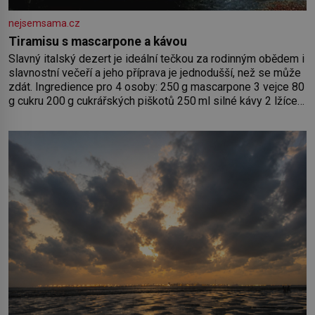
nejsemsama.cz
Tiramisu s mascarpone a kávou
Slavný italský dezert je ideální tečkou za rodinným obědem i
slavnostní večeří a jeho příprava je jednodušší, než se může
zdát. Ingredience pro 4 osoby: 250 g mascarpone 3 vejce 80
g cukru 200 g cukrářských piškotů 250 ml silné kávy 2 lžíce
amaretta kakao na posypání Postup: Oddělte žloutky od
bílků. Žloutky vyšlehejte s cukrem do světlé pěny a postupně
do nich vmíchejte mascarpone, aby vznikl hladký