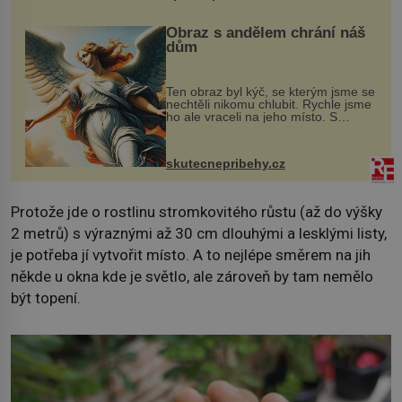
Obraz s andělem chrání náš
dům
Ten obraz byl kýč, se kterým jsme se
nechtěli nikomu chlubit. Rychle jsme
ho ale vraceli na jeho místo. S
manželem Vaškem jsme si pořídili
chaloupku, takový domek na severu
Čech, kde jsme si naplánova...
skutecnepribehy.cz
Protože jde o rostlinu stromkovitého růstu (až do výšky
2 metrů) s výraznými až 30 cm dlouhými a lesklými listy,
je potřeba jí vytvořit místo. A to nejlépe směrem na jih
někde u okna kde je světlo, ale zároveň by tam nemělo
být topení.