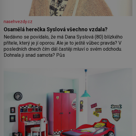
nasehvezdy.cz
Osamělá herečka Syslová všechno vzdala?
Nedávno se povídalo, že má Dana Syslová (80) blízkého
přítele, který je jí oporou. Ale je to ještě vůbec pravda? V
posledních dnech čím dál častěji mluví o svém odchodu.
Dohnala ji snad samota? Půs