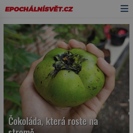
Čokoláda, která roste na
stromě