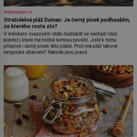
enigmaplus.cz
Strašidelná pláž Dumas: Je černý písek podhoubím,
ze kterého roste zlo?
V indickém svazovém státu Gudžarát se nachází část
pobřeží, které má hodně temnou pověst. Jistě k tomu
přispívá i černý písek této pláže. Proč má pláž takové
netypické zbarvení? Nakolik jsou pravd