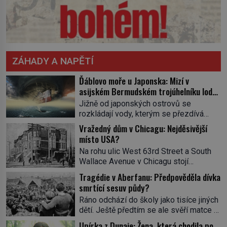
ZÁHADY A NAPĚTÍ
Ďáblovo moře u Japonska: Mizí v
asijském Bermudském trojúhelníku lodě
ve spárech neznámé síly?
Jižně od japonských ostrovů se
rozkládají vody, kterým se přezdívá
Ďáblovo moře. Vypráví se o lodích
Vražedný dům v Chicagu: Nejděsivější
mizejících beze stopy, podivných
místo USA?
světlech, zrádných proudech i mořských
Na rohu ulic West 63rd Street a South
dracích, kteří měli tyto končiny střežit už
Wallace Avenue v Chicagu stojí
v dávných legendách. Je tichomořský
nenápadná pošta. Nemá žádný speciální
Dračí trojúhelník skutečně prokletým
Tragédie v Aberfanu: Předpověděla dívka
nápis ani pamětní desku. A přesto prý
místem, nebo se zde jen nebezpečná
smrtící sesuv půdy?
místní zaměstnanci neradi chodí do
příroda proměnila v jednu z
Ráno odchází do školy jako tisíce jiných
sklepa. Právě tady totiž sídlil sériový
nejpůsobivějších námořních záhad? […]
dětí. Ještě předtím se ale svěří matce s
vrah H. H. Holmes a také
podivným snem. Ve škole, kterou dobře
nejpropracovanější past na lidi
Upírka z Dunaje: Žena, která chodila po