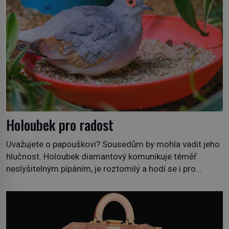
Holoubek pro radost
Uvažujete o papouškovi? Sousedům by mohla vadit jeho
hlučnost. Holoubek diamantový komunikuje téměř
neslyšitelným pípáním, je roztomilý a hodí se i pro
chovatele začátečníky. Jedná se o nenáročného
klidného ptáčka, který většinu dne jen posedává. Hodně
času tráví na zemi, kde sbírá zbytky semínek Jeho
domovinou je prakticky celá Austrálie s výjimkou