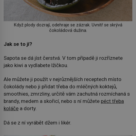
Když plody dozrají, odehraje se zázrak. Uvnitř se skrývá
čokoládová dužina.
Jak se to jí?
Sapota se dá jíst čerstvá. V tom případě ji rozříznete
jako kiwi a vydlabete lžičkou.
Ale můžete ji použít v nejrůznějších receptech místo
čokolády nebo ji přidat třeba do mléčných koktejů,
smoothies, zmrzliny, určitě vám zachutná rozmíchaná s
brandy, medem a skořicí, nebo s ní můžete
péct třeba
koláče
a dorty.
Dá se z ní vyrábět džem i likér.