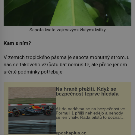
Sapota kvete zajímavými žlutými kvítky
Kam s ním?
V zemích tropického pásma je sapota mohutný strom, u
nás se takového vzrůstu bát nemusíte, ale přece jenom
určité podmínky potřebuje.
Na hraně přežití. Když se
bezpečnost teprve hledala
Až do nedávna se na bezpečnost ve
Formuli 1 příliš nehledělo a nehody
se jen vršily. Řada pilotů to poznala
na vlastní kůži, často s trvalými
následky nebo bohužel i ztrátou
života. Dnes nepochopiteln...
epochaplus.cz