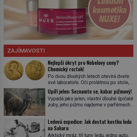
ZAJÍMAVOSTI
Nejlepší úkryt pro Nobelovy ceny?
Chemický roztok!
Po dvou dlouhých letech otevírá dveře
své laboratoře. Oči prolétnou po stole,
aby pak ulpěly na regálu, kde se nachází
Upíří jelen: Seznamte se, kabar pižmový!
všemožné látky. Hledá žluto-oranžovou
Vypadá jako jelen, vlastní dlouhé špičaté
tekutinu, jakmile ji zahlédne, nesmírně
zuby, jeho pižmo najdeme v parfémech
se mu uleví. Teď může svůj plán
celého světa a narazit na něj je velice
dokončit. Pod termínem aqua regia se
těžké. Tato charakteristika sedí na
skrývá směs s názvem lučavka
Ledová expedice: Jak dostat kostku ledu
jediného zástupce zvířecí říše – kabara
královská. Svůj přídomek nemá pro nic
na Saharu
pižmového. V Evropě ho jako první
za nic, […]
Arktický mráz, tři tuny ledu, jedno auto,
popíše švédský botanik Carl Linné