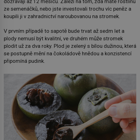
dozrávají až 12 měsíců. Záleží na tom, zda máte rostlinu
ze semenáčků, nebo jste investovali trochu víc peněz a
koupili ji v zahradnictví naroubovanou na stromek.
V prvním případě to sapotě bude trvat až sedm let a
plody nemusí být kvalitní, ve druhém může stromek
plodit už za dva roky. Plod je zelený s bílou dužinou, která
se postupně mění na čokoládově hnědou a konzistencí
připomíná pudink.