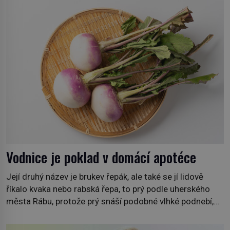
adrese 18 Rue Louis Vuitton, které bylo postaveno v
roce 1869. […]
Vodnice je poklad v domácí apotéce
Její druhý název je brukev řepák, ale také se jí lidově
říkalo kvaka nebo rabská řepa, to prý podle uherského
města Rábu, protože prý snáší podobné vlhké podnebí,
jako je tam. Určitě jste se s ní už setkali, třeba na trzích,
někdy i v obchodech. Její bulvy jsou bílé, nahoře někdy