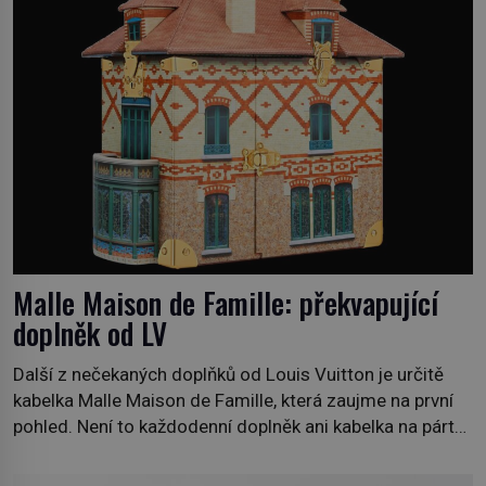
pobřežní oblasti. […]
Malle Maison de Famille: překvapující
doplněk od LV
Další z nečekaných doplňků od Louis Vuitton je určitě
kabelka Malle Maison de Famille, která zaujme na první
pohled. Není to každodenní doplněk ani kabelka na párty,
ale symbol tradice a bohaté historie značky. Jde o poctu
Nicolase Ghesquièra rodinnému sídlu Vuittonů na