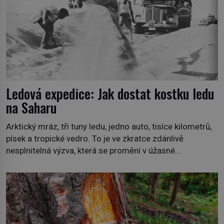
Ledová expedice: Jak dostat kostku ledu
na Saharu
Arktický mráz, tři tuny ledu, jedno auto, tisíce kilometrů,
písek a tropické vedro. To je ve zkratce zdánlivě
nesplnitelná výzva, která se promění v úžasné
dobrodružství a důkaz, že nic není nemožné. Vše začíná
na podzim 1958 jako hec. Rádio Luxembourg přichází s
neobvyklou výzvou. Tomu, kdo dokáže dopravit ze
severního polárního kruhu na […]