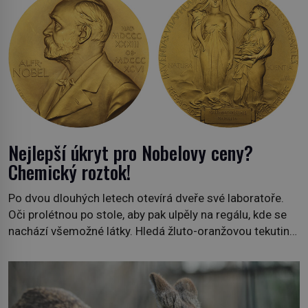
Nejlepší úkryt pro Nobelovy ceny?
Chemický roztok!
Po dvou dlouhých letech otevírá dveře své laboratoře.
Oči prolétnou po stole, aby pak ulpěly na regálu, kde se
nachází všemožné látky. Hledá žluto-oranžovou tekutinu,
jakmile ji zahlédne, nesmírně se mu uleví. Teď může svůj
plán dokončit. Pod termínem aqua regia se skrývá
směs s názvem lučavka královská. Svůj přídomek nemá
pro nic za nic, […]