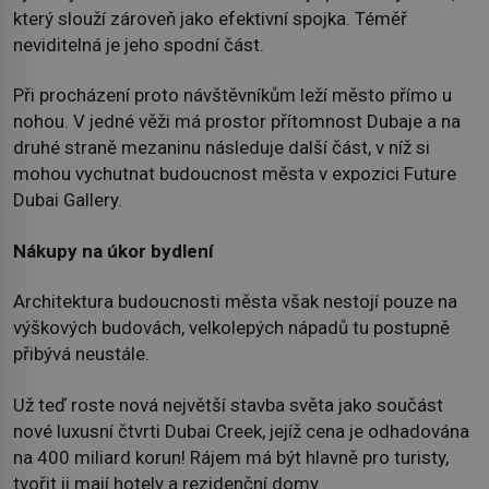
který slouží zároveň jako efektivní spojka. Téměř
neviditelná je jeho spodní část.
Při procházení proto návštěvníkům leží město přímo u
nohou. V jedné věži má prostor přítomnost Dubaje a na
druhé straně mezaninu následuje další část, v níž si
mohou vychutnat budoucnost města v expozici Future
Dubai Gallery.
Nákupy na úkor bydlení
Architektura budoucnosti města však nestojí pouze na
výškových budovách, velkolepých nápadů tu postupně
přibývá neustále.
Už teď roste nová největší stavba světa jako součást
nové luxusní čtvrti Dubai Creek, jejíž cena je odhadována
na 400 miliard korun! Rájem má být hlavně pro turisty,
tvořit ji mají hotely a rezidenční domy.