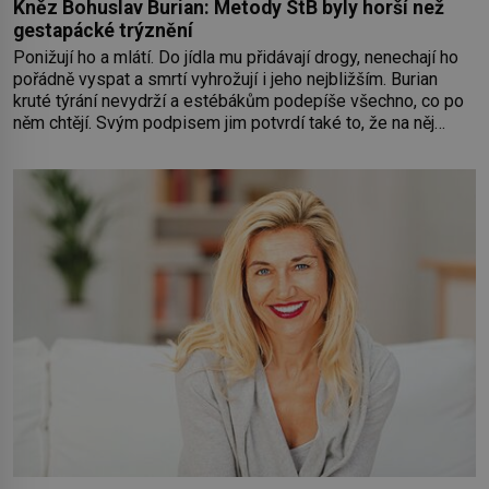
Kněz Bohuslav Burian: Metody StB byly horší než
gestapácké trýznění
Ponižují ho a mlátí. Do jídla mu přidávají drogy, nenechají ho
pořádně vyspat a smrtí vyhrožují i jeho nejbližším. Burian
kruté týrání nevydrží a estébákům podepíše všechno, co po
něm chtějí. Svým podpisem jim potvrdí také to, že na něj
během výslechů nikdo nevyvíjel fyzický ani psychický nátlak.
Syn brněnského řezníka chce být knězem a