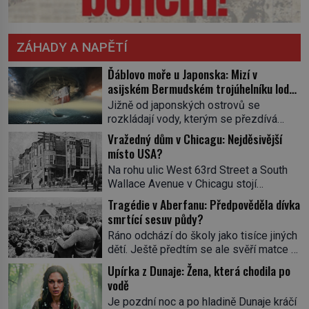
ZÁHADY A NAPĚTÍ
Ďáblovo moře u Japonska: Mizí v
asijském Bermudském trojúhelníku lodě
ve spárech neznámé síly?
Jižně od japonských ostrovů se
rozkládají vody, kterým se přezdívá
Ďáblovo moře. Vypráví se o lodích
Vražedný dům v Chicagu: Nejděsivější
mizejících beze stopy, podivných
místo USA?
světlech, zrádných proudech i mořských
Na rohu ulic West 63rd Street a South
dracích, kteří měli tyto končiny střežit už
Wallace Avenue v Chicagu stojí
v dávných legendách. Je tichomořský
nenápadná pošta. Nemá žádný speciální
Dračí trojúhelník skutečně prokletým
Tragédie v Aberfanu: Předpověděla dívka
nápis ani pamětní desku. A přesto prý
místem, nebo se zde jen nebezpečná
smrtící sesuv půdy?
místní zaměstnanci neradi chodí do
příroda proměnila v jednu z
Ráno odchází do školy jako tisíce jiných
sklepa. Právě tady totiž sídlil sériový
nejpůsobivějších námořních záhad? […]
dětí. Ještě předtím se ale svěří matce s
vrah H. H. Holmes a také
podivným snem. Ve škole, kterou dobře
nejpropracovanější past na lidi
Upírka z Dunaje: Žena, která chodila po
zná, tentokrát nevidí budovu ani
v dějinách americké kriminalistiky.
vodě
spolužáky. Místo nich se před ní tyčí
Herman Webster Mudgett (1861–1896)
Je pozdní noc a po hladině Dunaje kráčí
cosi temného. O několik hodin později je
přijíždí […]