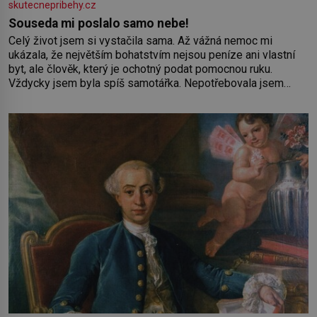
skutecnepribehy.cz
Souseda mi poslalo samo nebe!
Celý život jsem si vystačila sama. Až vážná nemoc mi
ukázala, že největším bohatstvím nejsou peníze ani vlastní
byt, ale člověk, který je ochotný podat pomocnou ruku.
Vždycky jsem byla spíš samotářka. Nepotřebovala jsem
kolem sebe partu kamarádek ani partnera. Stačily mi knihy,
práce a hlavně klid. Hned po studiích jsem odešla z rodného
města,