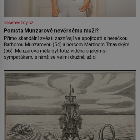
nasehvezdy.cz
Pomsta Munzarové nevěrnému muži?
Přímo skandální zvěsti zaznívají ve spojitosti s herečkou
Barborou Munzarovou (54) a hercem Martinem Trnavským
(56). Munzarová měla být totiž viděna s jakýmsi
sympaťákem, s nímž se velmi družně, až d