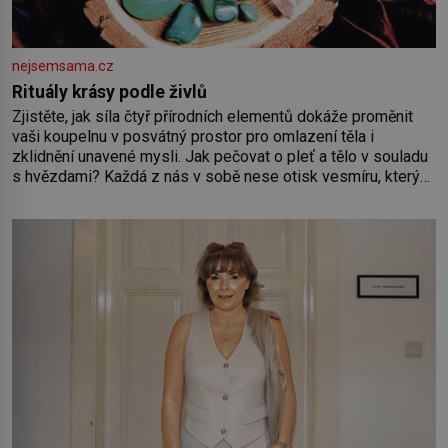
nejsemsama.cz
Rituály krásy podle živlů
Zjistěte, jak síla čtyř přírodních elementů dokáže proměnit
vaši koupelnu v posvátný prostor pro omlazení těla i
zklidnění unavené mysli. Jak pečovat o pleť a tělo v souladu
s hvězdami? Každá z nás v sobě nese otisk vesmíru, který
se projevuje nejen v naší povaze, ale i v potřebách naší
pokožky. Ohnivá znamení Ženy narozené ve znamení Berana,
Lva a Střelce v sobě nesou žár, odvahu a neutuchající elán.
Vaše