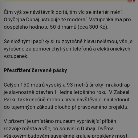
Čím výš se návštěvník ocitá, tím víc se interiér mění.
Obyčejná Dubaj ustupuje té moderní. Vstupenka má pro
dospělého hodnotu 50 dirhamů (cca 300 Kč).
Se složitými papírky si tu zbytečně hlavu nelámou, vše je
vyřešeno za pomoci chytrých telefonů a elektronických
vstupenek.
Přestřižení červené pásky
Celých 150 metrů vysoký a 93 metrů široký mrakodrap
je slavnostně otevřen 1. ledna letošního roku. V Zabeel
Parku tak konečně mohou první návštěvníci nahlédnout
do tajemných zákoutí dlouho připravovaného projektu.
V přízemí je umístěno muzeum vyprávějící příběh
rozvoje města a vše, co souvisí s Dubají. Dvěma
výškovým budovám suverénně kraluje prosklený most,