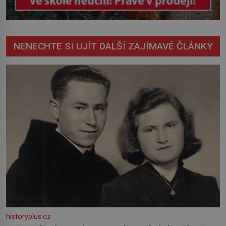
NENECHTE SI UJÍT DALŠÍ ZAJÍMAVÉ ČLÁNKY
historyplus.cz