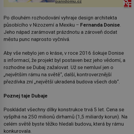
panidomu.cz
Po dlouhém rozhodování vyhraje design architekta
působícího v Nizozemí a Mexiku –
Fernanda Donise
.
Jeho nápad zarámovat prázdnotu a zároveň dodat
městu punc naprosto vyčnívá.
Aby vše nebylo jen o kráse, v roce 2016 šokuje Donise
s informací, že projekt byl postaven bez jeho vědomí, a
rozhodne se Dubaj zažalovat. Už se nemluví jen o
„největším rámu na světě“, další, kontroverznější
přezdívka zní „největší ukradená budova všech dob“.
Poznej taje Dubaje
Poskládat všechny dílky konstrukce trvá 5 let. Cena se
vyšplhá na 250 milionů dirhamů (1,5 miliardy korun). Na
celém světě byste těžko hledali budovu, která by rámu
konkurovala.