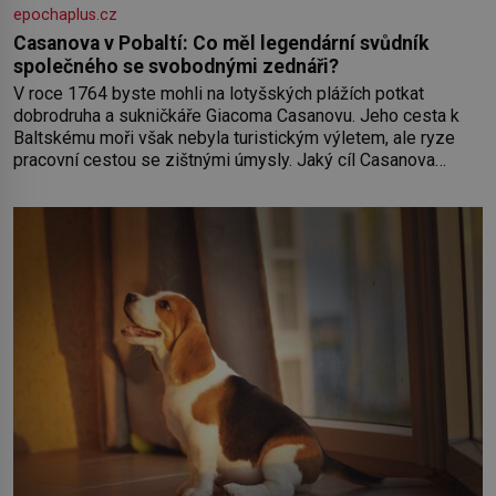
epochaplus.cz
Casanova v Pobaltí: Co měl legendární svůdník
společného se svobodnými zednáři?
V roce 1764 byste mohli na lotyšských plážích potkat
dobrodruha a sukničkáře Giacoma Casanovu. Jeho cesta k
Baltskému moři však nebyla turistickým výletem, ale ryze
pracovní cestou se zištnými úmysly. Jaký cíl Casanova
sledoval, když se například procházel uličkami lotyšské
Rigy? Casanova v Pobaltí kontaktoval tamní zednářské lóže.
Nebyl v této oblasti žádným nováčkem, protože do
zednářské