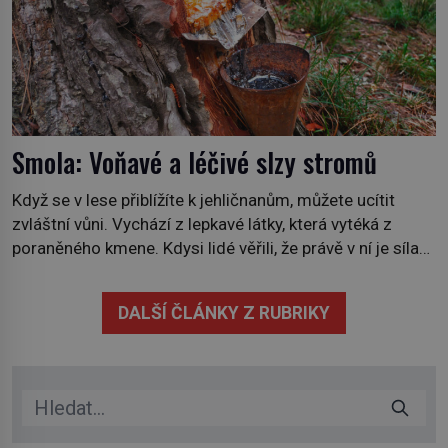
Smola: Voňavé a léčivé slzy stromů
Když se v lese přiblížíte k jehličnanům, můžete ucítit
zvláštní vůni. Vychází z lepkavé látky, která vytéká z
poraněného kmene. Kdysi lidé věřili, že právě v ní je síla
stromu. Smola také patří k nejstarším surovinám, s nimiž
lidstvo pracovalo. Chrání strom před infekcí, hmyzem a
DALŠÍ ČLÁNKY Z RUBRIKY
vysycháním. Dá se říct, že je to přírodní […]