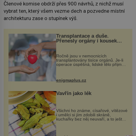
Členové komise obdrží přes 900 návrhů, z nichž musí
vybrat ten, který všem vezme dech a pozvedne místní
architekturu zase o stupínek výš.
Transplantace a duše.
Přenesly orgány i kousek
osobnosti dárce?
Ročně jsou v nemocnicích
transplantovány tisíce orgánů. Je-li
operace úspěšná, lidské tělo přijme
darovaný orgán za své a pacient
může vést plnohodnotný život. Ale co
když při transplantaci nepřijímám...
enigmaplus.cz
Vavřín jako lék
Všichni ho známe, císařové, vítězové
i umělci si jím zdobili skráně,
kuchařky bez něj neuvaří, a to ještě
nevíte, že bobkový list může výrazně
zmírnit některé naše neduhy.
Obsahuje v malém množství ně...