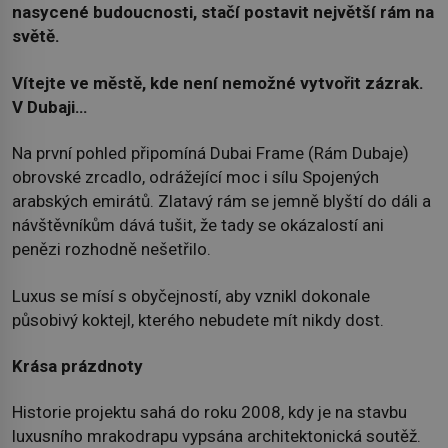
nasycené budoucnosti, stačí postavit největší rám na
světě.
Vítejte ve městě, kde není nemožné vytvořit zázrak.
V Dubaji…
Na první pohled připomíná Dubai Frame (Rám Dubaje)
obrovské zrcadlo, odrážející moc i sílu Spojených
arabských emirátů. Zlatavý rám se jemně blyští do dáli a
návštěvníkům dává tušit, že tady se okázalostí ani
penězi rozhodně nešetřilo.
Luxus se mísí s obyčejností, aby vznikl dokonale
působivý koktejl, kterého nebudete mít nikdy dost.
Krása prázdnoty
Historie projektu sahá do roku 2008, kdy je na stavbu
luxusního mrakodrapu vypsána architektonická soutěž.