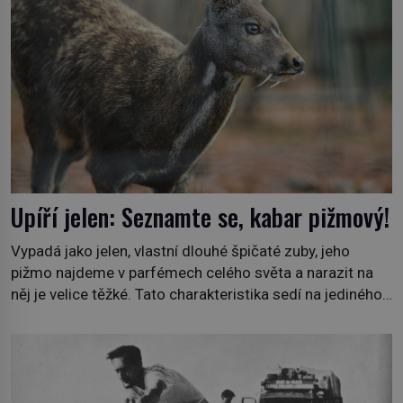
Upíří jelen: Seznamte se, kabar pižmový!
Vypadá jako jelen, vlastní dlouhé špičaté zuby, jeho
pižmo najdeme v parfémech celého světa a narazit na
něj je velice těžké. Tato charakteristika sedí na jediného
zástupce zvířecí říše – kabara pižmového. V Evropě ho
jako první popíše švédský botanik Carl Linné (1707–
1778), jenže v Asii o něm ví už celá staletí. Zvíře
připomíná jelena, v kohoutku dosahuje […]