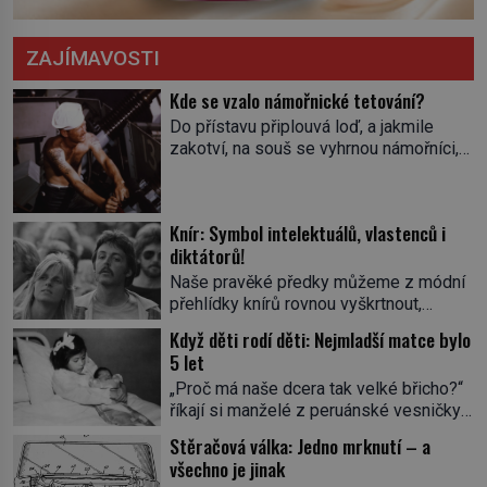
ZAJÍMAVOSTI
Kde se vzalo námořnické tetování?
Do přístavu připlouvá loď, a jakmile
zakotví, na souš se vyhrnou námořníci,
aby utišili žízeň i chtíč. Jdou oním
zvláštním houpavým krokem. A kdyby je
někdo nepoznal podle toho, napoví mu
Knír: Symbol intelektuálů, vlastenců i
potetované paže. Námořnická kérka je
diktátorů!
totiž něco jako uniforma. Tetování jako
takové má velmi hlubokou minulost.
Naše pravěké předky můžeme z módní
Tetovaný je už pračlověk Ötzi, který
přehlídky knírů rovnou vyškrtnout,
zemřel […]
protože historici se shodují, že za
Když děti rodí děti: Nejmladší matce bylo
jedním z nejstarších knírů musíme až do
5 let
starověkého Egypta. Najdeme ho na
„Proč má naše dcera tak velké břicho?“
soše egyptského prince Rahotepa, jenž
říkají si manželé z peruánské vesničky
žil ve 26. století před naším
Ticrapo a raději vezmou malou Linu do
letopočtem! Není to ale něco obvyklého,
Stěračová válka: Jedno mrknutí – a
nemocnice. Nemá ale v břiše nádor, jak
proto právě obyvatelé ze stínu pyramid
všechno je jinak
se obávali, ale sedmiměsíční plod! Ve
dbají na hygienu a kompletně holí […]