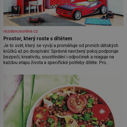
rezidenceonline.cz
Prostor, který roste s dítětem
Je to svět, který se vyvíjí a proměňuje od prvních dětských
krůčků až po dospívání. Správně navržený pokoj podporuje
bezpečí, kreativitu, soustředění i odpočinek a reaguje na
každou etapu života a specifické potřeby dítěte. Pro
nejmenší je klíčová jednoduchost, měkkost a bezpečí, proto
by pokoj miminka měl působit především klidně a útulně.
Předškolní věk je