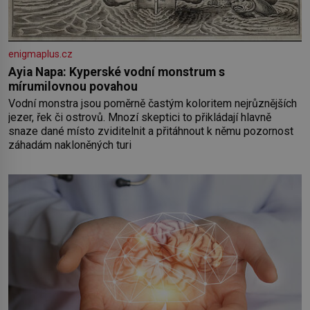
enigmaplus.cz
Ayia Napa: Kyperské vodní monstrum s
mírumilovnou povahou
Vodní monstra jsou poměrně častým koloritem nejrůznějších
jezer, řek či ostrovů. Mnozí skeptici to přikládají hlavně
snaze dané místo zviditelnit a přitáhnout k němu pozornost
záhadám nakloněných turi