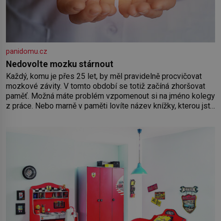
panidomu.cz
Nedovolte mozku stárnout
Každý, komu je přes 25 let, by měl pravidelně procvičovat
mozkové závity. V tomto období se totiž začíná zhoršovat
paměť. Možná máte problém vzpomenout si na jméno kolegy
z práce. Nebo marně v paměti lovíte název knížky, kterou jste
nedávno přečetli. Je to opravdu tak, s věkem jako kdyby se
paměť rozhodla stávkovat. Cvičte