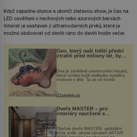
Když zapadne slunce a ukončí zlatavou show, je čas na
LED osvětlení v nachových nebo azurových barvách.
Interiér je sestaven z ultramoderních prvků, které je
možné obdivovat od devíti ráno do devíti hodin večer.
Gen, který naši lidští předci
ztratili před miliony let, by
mohl pomoci s léčbou
„nemoci králů“
Dna je zánětlivé onemocnění kloubů,
které vzniká kvůli nadbytku kyseliny
močové v těle. Ta se ve formě
krystalků ukládá v blízkosti kloubů,
nejčastěji přitom postihuje palce na
nohou, a způsobuje bole...
21stoleti.cz
Dveře MASTER – pro
interiéry navržené s
rozumem i vášní!
Otočné dveře MASTER, opláštění
kůže antik, skrytá zárubeň AKTIVE